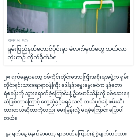
SEE ALSO:
ရှမ်းပြည်နယ်တောင်ပိုင်းမှာ မဲလက်မှတ်တွေ သယ်လာ
တဲ့ယာဉ် တိုက်ခိုက်ခံရ
၂၈ ရက်နေ့မှာတော့ စစ်ကိုင်းတိုင်းဒေသကြီးအစိုးရအဖွဲ့က ရှမ်း
တိုင်းရင်းသားရေးရာဝန်ကြီး ဒေါ်နန်းမွှေးမွှေးခင်က နန်တော
ရဲစခန်းကို သွားရောက်ခဲ့ကြောင်းနဲ့ ဦးမောင်သိန်းကို စစ်ဆေးနေ
ဆဲဖြစ်တာကြောင့် တွေ့ဆုံခွင့်မရခဲ့သလို ဘယ်ပုဒ်မနဲ့ ဖမ်းဆီး
ထားတယ်ဆိုတာကိုလည်း မေးမြန်းလို့ မရခဲ့ကြောင်း ပြောပါ
တယ်။
၂၉ ရက်နေ့ မနက်မှာတော့ ရာဇဝတ်ကြောင်းနဲ့ စွဲချက်တင်ထား