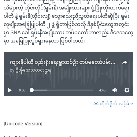
သိများတဲ့ တိုင်းလိုင်(ရှမ်းနီ) အမျိုးသားများ ဖွံ့ဖြိုးတိုးတက်ရေး
ပါတီ နဲ့ ရှမ်းနီ(တိုင်းလျံ) သွေးစည်းညီညွှတ်ရေးပါတီဆိုပြီး ရှမ်း
လူမျိုးအခြေပြုပါတီ ၂ ဖွဲ့ ရှိတာဖြစ်သလို ဒီနှစ်ပိုင်းတွေအတွင်း
မှာ SNA ခေါ် ရှမ်းနီအမျိုးသား တပ်မတော်ဟာလည်း ဒီဒေသတွေ
မှာ အခြေပြုလှုပ်ရှားနေတာ ဖြစ်ပါတယ်။
ကျားနီပါတီ စည်းရုံးရေးမှူးတစ်ဦး တပ်မတော်ဖမ်းဆီး
by
ဗွီအိုအေသတင်းဌာန
No media source currently available
0:00
4:45
တိုက်ရိုက် လင့်ခ်
[Unicode Version]