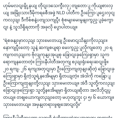
ဟုမ်မလငျးမွို့နယျ တိုငျးဒသေကွီးလှှတျတောျ ကိုယျစားလှ
ယျ အမြိုးသားဒီမိုကရစေီအဖှဲ့ NLD ပါတီက ဦးကြောျဌေးလှငျ
ကလညျး ဒီကိစ်စနဲ့ပတျသကျပွီး စုံစမျးမေးမွနျးကွည့ျခဲ့ကွော
ငျး နဲ့ သူသိရှိရတာကို အခုလို ပွောပါတယျ။
“ရဲစခနျးမှာလညျး သှားမေးတယျ ဦးမောငျသိနျးကိုလညျး။
နောကျပွီးတော့ သူနဲ့ ဆကျစပျရာ မေးကွည့ျလိုကျတော့ ၂၀ ရ
ကျကတညျးက ဗိုလျကုနျးအုပျစု ခြောငျးခှကြေးရှာမှာ သူက
ရောကျနတောတဲ့။ ကြားနီပါတီအတှကျ စညျးရုံးရေးဆငျးဖို့။
၂၀ ရကျ- ၂၆ ရကျအတှငျးမှာ ဦးကြောကျထှနျးဆိုတဲ့ ခြောငျးခှ
ကြေးရှာမှာ ရှိတဲ့သူရဲ့နအေိမျမှာ ရှိတယျတဲ့။ အဲဒါကို ကနြောျ
ဦးကြောကျထှနျးတို့လညျး သှားမေးတယျ။ အဲဒီ သူတို့ကလညျး
ခြောငျးခှကြေးရှာ သူတို့နအေိမျမှာ ရှိတယျဆိုတာ အလီဘိုငျပွ
တယျ။ တဈယောကျတညျးတော့ မဟုတျဘူး ၄၊ ၅၊ ၆ ယောကျ။
သှားမေးတယျ။ အမှနျတရားဖွဈအောငျလို့။”
ကြားနီပါတီကတော့ လကျရှိ စှဲဆိုထားတဲ့အမှုအတှကျ တရားရုံး