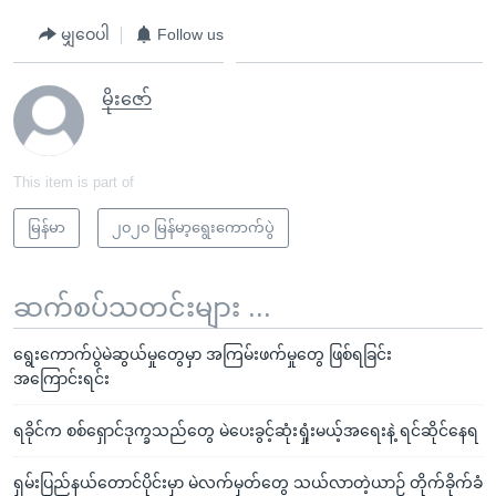
မျှဝေပါ
Follow us
မိုးဇော်
This item is part of
မြန်မာ
၂၀၂၀ မြန်မာ့ရွေးကောက်ပွဲ
ဆက်စပ်သတင်းများ ...
ရွေးကောက်ပွဲမဲဆွယ်မှုတွေမှာ အကြမ်းဖက်မှုတွေ ဖြစ်ရခြင်း
အကြောင်းရင်း
ရခိုင်က စစ်ရှောင်ဒုက္ခသည်တွေ မဲပေးခွင့်ဆုံးရှုံးမယ့်အရေးနဲ့ ရင်ဆိုင်နေရ
ရှမ်းပြည်နယ်တောင်ပိုင်းမှာ မဲလက်မှတ်တွေ သယ်လာတဲ့ယာဉ် တိုက်ခိုက်ခံ