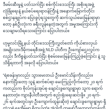
ဒီဖမ်းဆီးမှုနဲ့ ပတ်သက်ပြီး စစ်ကိုင်းဒေသကြီး အစိုးရအဖွဲ့
လုံခြုံရေးနဲ့ နယ်စပ်ရေးရာဝန်ကြီးနဲ့ အနောက်မြောက်တိုင်း
စစ်ဌာနချုပ်က ပြောခွင့်ရသူတွေကို ဆက်သွယ်မေးမြန်းရာမှာ
တော့ နှစ်ဦးလုံးက ခရီးလွန်နေတဲ့အတွက် အမှုအကြောင်းကို
သေချာမသိရသေးကြောင်း ပြောပါတယ်။
ဟုမ္မလင်းမြို့နယ် တိုင်းဒေသကြီးလွှတ်တော် ကိုယ်စားလှယ်
အမျိုးသားဒီမိုကရေစီအဖွဲ့ NLD ပါတီက ဦးကျော်ဌေးလွင်က
လည်း ဒီကိစ္စနဲ့ပတ်သက်ပြီး စုံစမ်းမေးမြန်းကြည့်ခဲ့ကြောင်း နဲ့ သူ
သိရှိရတာကို အခုလို ပြောပါတယ်။
“ရဲစခန်းမှာလည်း သွားမေးတယ် ဦးမောင်သိန်းကိုလည်း။
နောက်ပြီးတော့ သူနဲ့ ဆက်စပ်ရာ မေးကြည့်လိုက်တော့ ၂၀ ရက်
ကတည်းက ဗိုလ်ကုန်းအုပ်စု ချောင်းခွကျေးရွာမှာ သူက ရောက်
နေတာတဲ့။ ကျားနီပါတီအတွက် စည်းရုံးရေးဆင်းဖို့။ ၂၀ ရက်-
၂၆ ရက်အတွင်းမှာ ဦးကျောက်ထွန်းဆိုတဲ့ ချောင်းခွကျေးရွာမှာ ရှိ
တဲ့သူရဲ့နေအိမ်မှာ ရှိတယ်တဲ့။ အဲဒါကို ကျနော်ဦးကျောက်ထွန်းတို့