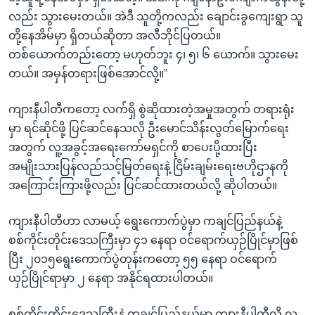
လည်း သွားမေးတယ်။ အဲဒီ သူတို့ကလည်း ချောင်းခွကျေးရွာ သူ
တို့နေအိမ်မှာ ရှိတယ်ဆိုတာ အလီဘိုင်ပြတယ်။
တစ်ယောက်တည်းတော့ မဟုတ်ဘူး ၄၊ ၅၊ ၆ ယောက်။ သွားမေး
တယ်။ အမှန်တရားဖြစ်အောင်လို့။”
ကျားနီပါတီကတော့ လက်ရှိ စွဲဆိုထားတဲ့အမှုအတွက် တရားရုံး
မှာ ရင်ဆိုင်ဖို့ ပြင်ဆင်နေသလို ဦးမောင်သိန်းလွတ်မြောက်ရေး
အတွက် လူ့အခွင့်အရေးကော်မရှင်ကို စာပေးပို့ထားပြီး
အမျိုးသားပြန်လည်သင့်မြတ်ရေးနဲ့ ငြိမ်းချမ်းရေးဗဟိုဌာနကို
အကြောင်းကြားဖို့လည်း ပြင်ဆင်ထားတယ်လို့ ဆိုပါတယ်။
ကျားနီပါတီဟာ လာမယ့် ရွေးကောက်ပွဲမှာ ကချင်ပြည်နယ်နဲ့
စစ်ကိုင်းတိုင်းဒေသကြီးမှာ ၄၁ နေရာ ဝင်ရောက်ယှဉ်ပြိုင်မှာဖြစ်
ပြီး ၂၀၁၅ရွေးကောက်ပွဲတုန်းကတော့ ၅၅ နေရာ ဝင်ရောက်
ယှဉ်ပြိုင်ရာမှာ ၂ နေရာ အနိုင်ရထားပါတယ်။
စစ်ကိုင်းတိုင်းဒေသကြီးနဲ့ ကချင်ပြည်နယ်မှာ ကျားနီပါတီလို့ လူ