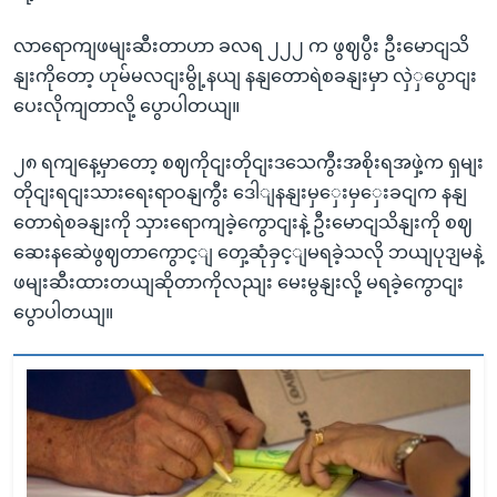
လာရောကျဖမျးဆီးတာဟာ ခလရ ၂၂၂ က ဖွဈပွီး ဦးမောငျသိ
နျးကိုတော့ ဟုမ်မလငျးမွို့နယျ နနျတောရဲစခနျးမှာ လှဲှပွောငျး
ပေးလိုကျတာလို့ ပွောပါတယျ။
၂၈ ရကျနေ့မှာတော့ စဈကိုငျးတိုငျးဒသေကွီးအစိုးရအဖှဲ့က ရှမျး
တိုငျးရငျးသားရေးရာဝနျကွီး ဒေါျနနျးမှှေးမှှေးခငျက နနျ
တောရဲစခနျးကို သှားရောကျခဲ့ကွောငျးနဲ့ ဦးမောငျသိနျးကို စဈ
ဆေးနဆေဲဖွဈတာကွောင့ျ တှေ့ဆုံခှင့ျမရခဲ့သလို ဘယျပုဒျမနဲ့
ဖမျးဆီးထားတယျဆိုတာကိုလညျး မေးမွနျးလို့ မရခဲ့ကွောငျး
ပွောပါတယျ။