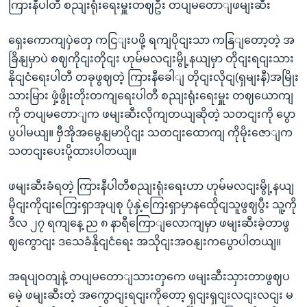
ကြားနီပါတီ စညျးရုံးရေးမှူးတဈဦး တပျမတောျဖမျးဆီး
ရှေးကောကျပှဲတှေ ကငြျးပဖို့ ရကျပိုငျးသာ ကနြျတော့တဲ့ အ
ခြိနျမှာပဲ စဈကိုငျးတိုငျး ဟုမ်မလငျးမွို့နယျမှာ တိုငျးရငျးသား
နိုငျငံရေးပါတီ တခုဖွဈတဲ့ ကြားနီခေါျ တိုငျးလိုငျ(ရှမျးနီ)အမြိုး
သားမြား ဖှံ့ဖွိုးတိုးတကျရေးပါတီ စညျးရုံးရေးမှူး တဈယောကျ
ကို တပျမတောျက ဖမျးဆီးလိုကျတယျဆိုတဲ့ သတငျးကို ပွော
ပွပါမယျ။ ဗှီအိုအမွေနျမာပိုငျး သတငျးထောကျ ကိုမိုးဇောျက
သတငျးပေးပို့ထားပါတယျ။
ဖမျးဆီးခံရတဲ့ ကြားနီပါတီစညျးရုံးရေးဟာ ဟုမ်မလငျးမွို့နယျ
မိုငျးကိုငျးကြေးရှာအုပျစု ပုံနှဲ့ကြေးရှာမှာနထေိုငျသူဖွဈပွီး သူ့ကို
ဒီလ ၂၇ ရကျနေ့ ည ၈ နာရီကြောျလောကျမှာ ဖမျးဆီးခဲ့တာဖွ
ဈကွောငျး ဒသေခံနိုငျငံရေး အသိုငျးအဝနျးကပွောပါတယျ။
အရပျဝတျနဲ့ တပျမတောျသားတှကေ ဖမျးဆီးသှားတာဖွဈပ
မေဲ့ ဖမျးဆီးတဲ့ အကွောငျးရငျးကိုတော့ ရှငျးရှငျးလငျးလငျး မ