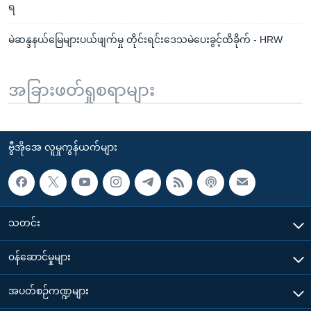
ရ
မဲဆန္ဒနယ်မြေများပယ်ဖျက်မှု တိုင်းရင်းဒေသမဲပေးခွင့်ထိခိုက် - HRW
အခြားဖတ်ရှုစရာများ
ဗွီအိုအေ လူမှုကွန်ယက်များ
သတင်း
၀န်ဆောင်မှုများ
အပတ်စဉ်ကဏ္ဍများ