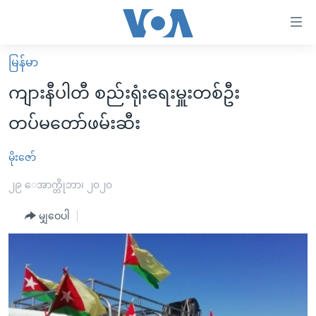
သုံး
ရ
လွယ်ကူ
မြန်မာ
မူလစာမျက်နှာ
စေ
ကျားနီပါတီ စည်းရုံးရေးမှူးတစ်ဦး
မြန်မာ
သည့်
တပ်မတော်ဖမ်းဆီး
ကမ္ဘာ့သတင်းများ
Link
ဗွီဒီယို
နိုင်ငံတကာ
မိုးဇော်
များ
သတင်းလွတ်လပ်ခွင့်
အမေရိကန်
၂၉ ေအာက္တိုဘာ၊ ၂၀၂၀
ပင်မ
ရပ်ဝန်းတခု လမ်းတခု အလွန်
တရုတ်
အကြောင်းအရာ
မျှဝေပါ
သို့
အင်္ဂလိပ်စာလေ့လာမယ်
အစ္စရေး-ပါလက်စတိုင်း
ကျော်
အပတ်စဉ်ကဏ္ဍများ
အမေရိကန်သုံးအီဒီယံ
ကြည့်
ရေဒီယိုနှင့်ရုပ်သံ အချက်အလက်များ
မကြေးမုံရဲ့ အင်္ဂလိပ်စာ
ရေဒီယို
ရန်
ပင်မ
ရေဒီယို/တီဗွီအစီအစဉ်
ရုပ်ရှင်ထဲက အင်္ဂလိပ်စာ
တီဗွီ