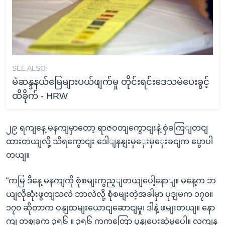
SEE ALSO:
မဲဆန္ဒနယ်မြေများပယ်ဖျက်မှု တိုင်းရင်းဒေသမဲပေးခွင့်
ထိခိုက် - HRW
၂၉ ရကျနေ့ မနကျမှာတော့ ရာဇဝတျကွောငျးနဲ့ စှဲခကြျတငျ
ထားတယျလို့ သိရကွောငျး ဒေါျနနျးမှှေးမှှေးခငျက ပွောပါ
တယျ။
“ကမြ ဒီနေ့ မနကျကို စုံစမျးကွည့ျတယျပေါ့နောျ။ မနေ့က ဘ
ယျလိုဆုံးဖွတျသလဲ ဘာလဲလို့ စုံစမျးတဲ့အခါမှာ ပုဒျမက ၁၇၀။
၁၇၀ ဆိုတာက ဝနျထမျးယောငျဆောငျမှု၊ ဒါနဲ့ ဖမျးတယျ။ နော
ကျ တဈခုက ၃၅၆ ။ ၃၅၆ ကကတြော့ ပွနျပေးဆှဲမှုပေါ့။ လကျန