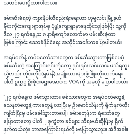
သတင်းပေးပို့ထားပါတယ်။
ဖမ်းဆီးခံရတဲ့ ကျားနီပါတီစည်းရုံးရေးဟာ ဟုမ္မလင်းမြို့နယ်
မိုင်းကိုင်းကျေးရွာအုပ်စု ပုံနွဲ့ကျေးရွာမှာနေထိုင်သူဖြစ်ပြီး သူ့ကို
ဒီလ ၂၇ ရက်နေ့ ည ၈ နာရီကျော်လောက်မှာ ဖမ်းဆီးခဲ့တာ
ဖြစ်ကြောင်း ဒေသခံနိုင်ငံရေး အသိုင်းအဝန်းကပြောပါတယ်။
အရပ်ဝတ်နဲ့ တပ်မတော်သားတွေက ဖမ်းဆီးသွားတာဖြစ်ပေမဲ့
ဖမ်းဆီးတဲ့ အကြောင်းရင်းကိုတော့ ရှင်းရှင်းလင်းလင်း မသိရဘူး
လို့လည်း တိုင်းလိုင်(ရှမ်းနီ)အမျိုးသားများဖွံ့ဖြိုးတိုးတက်ရေး
ပါတီ ဥက္ကဋ္ဌ ဦးစိုင်းဌေးအောင်က VOA ကို အခုလို ပြောပါတယ်။
“၂၇ ရက်နေ့က ဖမ်းသွားတာ။ စစ်သားတွေက အရပ်ဝတ်တွေနဲ့
သေနတ်တွေနဲ့ ကားတွေနဲ့ လာပြီးမှ ဦးမောင်သိန်းကို ရိုက်နှက်ထိုး
ကျိတ်ပြီးမှ ဖမ်းခေါ်သွားတာပေါ့။ ဖမ်းစတုန်းက ရဲဘော်တွေ
ပြောတာတော့ ပါတီ ၂ ခုကွဲတာ ခင်ဗျား သိရမယ်ဆိုပြီးမှ ရိုက်
နှက်တယ်တဲ့။ ဘာအကြောင်းရယ်လို့ မပြောသွားဘူး။ အဲဒီအခါ။