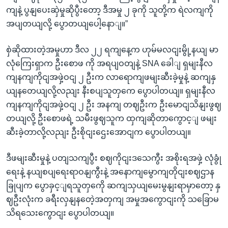
ကျနဲ့ ပွနျပေးဆှဲမှုဆိုပွီးတော့ ဒီအမှု ၂ ခုကို သူတို့က ရဲလကျကို
အပျတယျလို့ ပွောတယျပေါ့နောျ။”
စှဲဆိုထားတဲ့အမှုဟာ ဒီလ ၂၂ ရကျနေ့က ဟုမ်မလငျးမွို့နယျ မာ
လုံကြေးရှာက ဦးစောဖ ကို အရပျဝတျနဲ့ SNA ခေါျ ရှမျးနီလ
ကျနကျကိုငျအဖှဲ့ဝငျ ၂ ဦးက လာရောကျဖမျးဆီးခဲ့မှုနဲ့ ဆကျနှ
ယျနတေယျလို့လညျး နီးစပျသူတှကေ ပွောပါတယျ။ ရှမျးနီလ
ကျနကျကိုငျအဖှဲ့ဝငျ ၂ ဦး အနကျ တဈဦးက ဦးမောငျသိနျးဖွဈ
တယျလို့ ဦးစောဖရဲ့ သမီးဖွဈသူက ထှကျဆိုတာကွောင့ျ ဖမျး
ဆီးခဲ့တာလို့လညျး ဦးစိုငျးဌေးအောငျက ပွောပါတယျ။
ဒီဖမျးဆီးမှုနဲ့ ပတျသကျပွီး စဈကိုငျးဒသေကွီး အစိုးရအဖှဲ့ လုံခွုံ
ရေးနဲ့ နယျစပျရေးရာဝနျကွီးနဲ့ အနောကျမွောကျတိုငျးစဈဌာန
ခြုပျက ပွောခှင့ျရသူတှကေို ဆကျသှယျမေးမွနျးရာမှာတော့ နှ
ဈဦးလုံးက ခရီးလှနျနတေဲ့အတှကျ အမှုအကွောငျးကို သခြောမ
သိရသေးကွောငျး ပွောပါတယျ။