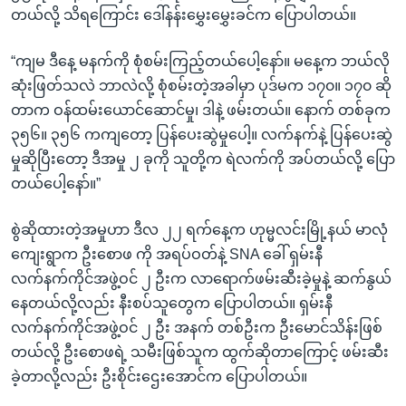
တယ်လို့ သိရကြောင်း ဒေါ်နန်းမွှေးမွှေးခင်က ပြောပါတယ်။
“ကျမ ဒီနေ့ မနက်ကို စုံစမ်းကြည့်တယ်ပေါ့နော်။ မနေ့က ဘယ်လို
ဆုံးဖြတ်သလဲ ဘာလဲလို့ စုံစမ်းတဲ့အခါမှာ ပုဒ်မက ၁၇၀။ ၁၇၀ ဆို
တာက ဝန်ထမ်းယောင်ဆောင်မှု၊ ဒါနဲ့ ဖမ်းတယ်။ နောက် တစ်ခုက
၃၅၆။ ၃၅၆ ကကျတော့ ပြန်ပေးဆွဲမှုပေါ့။ လက်နက်နဲ့ ပြန်ပေးဆွဲ
မှုဆိုပြီးတော့ ဒီအမှု ၂ ခုကို သူတို့က ရဲလက်ကို အပ်တယ်လို့ ပြော
တယ်ပေါ့နော်။”
စွဲဆိုထားတဲ့အမှုဟာ ဒီလ ၂၂ ရက်နေ့က ဟုမ္မလင်းမြို့နယ် မာလုံ
ကျေးရွာက ဦးစောဖ ကို အရပ်ဝတ်နဲ့ SNA ခေါ် ရှမ်းနီ
လက်နက်ကိုင်အဖွဲ့ဝင် ၂ ဦးက လာရောက်ဖမ်းဆီးခဲ့မှုနဲ့ ဆက်နွယ်
နေတယ်လို့လည်း နီးစပ်သူတွေက ပြောပါတယ်။ ရှမ်းနီ
လက်နက်ကိုင်အဖွဲ့ဝင် ၂ ဦး အနက် တစ်ဦးက ဦးမောင်သိန်းဖြစ်
တယ်လို့ ဦးစောဖရဲ့ သမီးဖြစ်သူက ထွက်ဆိုတာကြောင့် ဖမ်းဆီး
ခဲ့တာလို့လည်း ဦးစိုင်းဌေးအောင်က ပြောပါတယ်။