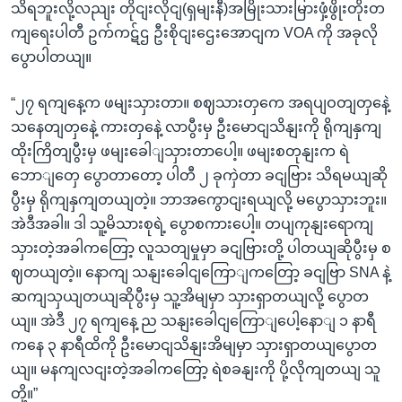
သိရဘူးလို့လညျး တိုငျးလိုငျ(ရှမျးနီ)အမြိုးသားမြားဖှံ့ဖွိုးတိုးတ
ကျရေးပါတီ ဥက်ကဋ်ဌ ဦးစိုငျးဌေးအောငျက VOA ကို အခုလို
ပွောပါတယျ။
“၂၇ ရကျနေ့က ဖမျးသှားတာ။ စဈသားတှကေ အရပျဝတျတှနေဲ့
သနေတျတှနေဲ့ ကားတှနေဲ့ လာပွီးမှ ဦးမောငျသိနျးကို ရိုကျနှကျ
ထိုးကြိတျပွီးမှ ဖမျးခေါျသှားတာပေါ့။ ဖမျးစတုနျးက ရဲ
ဘောျတှေ ပွောတာတော့ ပါတီ ၂ ခုကှဲတာ ခငျဗြား သိရမယျဆို
ပွီးမှ ရိုကျနှကျတယျတဲ့။ ဘာအကွောငျးရယျလို့ မပွောသှားဘူး။
အဲဒီအခါ။ ဒါ သူ့မိသားစုရဲ့ ပွောစကားပေါ့။ တပျကုနျးရောကျ
သှားတဲ့အခါကတြော့ လူသတျမှုမှာ ခငျဗြားတို့ ပါတယျဆိုပွီးမှ စ
ဈတယျတဲ့။ နောကျ သနျးခေါငျကြောျကတြော့ ခငျဗြာ SNA နဲ့
ဆကျသှယျတယျဆိုပွီးမှ သူ့အိမျမှာ သှားရှာတယျလို့ ပွောတ
ယျ။ အဲဒီ ၂၇ ရကျနေ့ ည သနျးခေါငျကြောျပေါ့နောျ ၁ နာရီ
ကနေ ၃ နာရီထိကို ဦးမောငျသိနျးအိမျမှာ သှားရှာတယျပွောတ
ယျ။ မနကျလငျးတဲ့အခါကတြော့ ရဲစခနျးကို ပို့လိုကျတယျ သူ
တို့။”