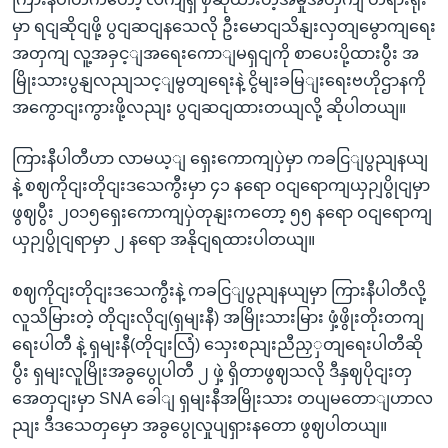
မှာ ရငျဆိုငျဖို့ ပွငျဆငျနသေလို ဦးမောငျသိနျးလှတျမွောကျရေး
အတှကျ လူ့အခှင့ျအရေးကောျမရှငျကို စာပေးပို့ထားပွီး အ
မြိုးသားပွနျလညျသင့ျမွတျရေးနဲ့ ငွိမျးခမြျးရေးဗဟိုဌာနကို
အကွောငျးကွားဖို့လညျး ပွငျဆငျထားတယျလို့ ဆိုပါတယျ။
ကြားနီပါတီဟာ လာမယ့ျ ရှေးကောကျပှဲမှာ ကခငြျပွညျနယျ
နဲ့ စဈကိုငျးတိုငျးဒသေကွီးမှာ ၄၁ နရော ဝငျရောကျယှဉျပွိုငျမှာ
ဖွဈပွီး ၂၀၁၅ရှေးကောကျပှဲတုနျးကတော့ ၅၅ နရော ဝငျရောကျ
ယှဉျပွိုငျရာမှာ ၂ နရော အနိုငျရထားပါတယျ။
စဈကိုငျးတိုငျးဒသေကွီးနဲ့ ကခငြျပွညျနယျမှာ ကြားနီပါတီလို့
လူသိမြားတဲ့ တိုငျးလိုငျ(ရှမျးနီ) အမြိုးသားမြား ဖှံ့ဖွိုးတိုးတကျ
ရေးပါတီ နဲ့ ရှမျးနီ(တိုငျးလြံ) သှေးစညျးညီညှှတျရေးပါတီဆို
ပွီး ရှမျးလူမြိုးအခွပွေုပါတီ ၂ ဖှဲ့ ရှိတာဖွဈသလို ဒီနှဈပိုငျးတှ
အေတှငျးမှာ SNA ခေါျ ရှမျးနီအမြိုးသား တပျမတောျဟာလ
ညျး ဒီဒသေတှမှော အခွပွေုလှုပျရှားနတော ဖွဈပါတယျ။