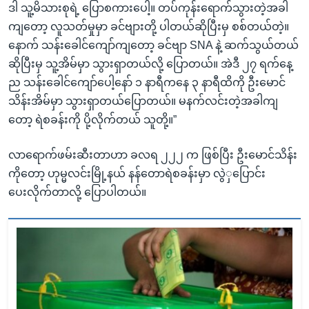
ဒါ သူ့မိသားစုရဲ့ ပြောစကားပေါ့။ တပ်ကုန်းရောက်သွားတဲ့အခါ
ကျတော့ လူသတ်မှုမှာ ခင်ဗျားတို့ ပါတယ်ဆိုပြီးမှ စစ်တယ်တဲ့။
နောက် သန်းခေါင်ကျော်ကျတော့ ခင်ဗျာ SNA နဲ့ ဆက်သွယ်တယ်
ဆိုပြီးမှ သူ့အိမ်မှာ သွားရှာတယ်လို့ ပြောတယ်။ အဲဒီ ၂၇ ရက်နေ့
ည သန်းခေါင်ကျော်ပေါ့နော် ၁ နာရီကနေ ၃ နာရီထိကို ဦးမောင်
သိန်းအိမ်မှာ သွားရှာတယ်ပြောတယ်။ မနက်လင်းတဲ့အခါကျ
တော့ ရဲစခန်းကို ပို့လိုက်တယ် သူတို့။”
လာရောက်ဖမ်းဆီးတာဟာ ခလရ ၂၂၂ က ဖြစ်ပြီး ဦးမောင်သိန်း
ကိုတော့ ဟုမ္မလင်းမြို့နယ် နန်တောရဲစခန်းမှာ လွဲှပြောင်း
ပေးလိုက်တာလို့ ပြောပါတယ်။