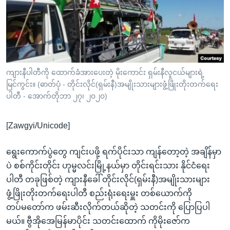
အ
သုတပဒေသာ အင်္ဂလိပ်စာ
ညွန်း
Learning English
စာမျက်နှာ
သို့
ဗွီအိုအေ လူမှုကွန်ယက်များ
ကျော်
ကြည့်
ကျားနီပါတီကို ထောက်ခံအားပေးတဲ့ မိုးကောင်း ရှမ်းနီလူငယ်များရဲ့
မြင်ကွင်း။ (ဓာတ်ပုံ - တိုင်းလိုင်(ရှမ်းနီ)အမျိုးသားများဖွံ့ဖြိုးတိုးတက်ရေး
ရန်
ဘာသာစကားများ
ပါတီ - အောက်တိုဘာ ၂၇၊ ၂၀၂၀)
ရှာဖွေ
ရန်
[Zawgyi/Unicode]
နေရာ
သို့
ရွေးကောက်ပွဲတွေ ကျင်းပဖို့ ရက်ပိုင်းသာ ကျန်တော့တဲ့ အချိန်မှာ
ကျော်
ပဲ စစ်ကိုင်းတိုင်း ဟုမ္မလင်းမြို့နယ်မှာ တိုင်းရင်းသား နိုင်ငံရေး
ရန်
ပါတီ တခုဖြစ်တဲ့ ကျားနီခေါ် တိုင်းလိုင်(ရှမ်းနီ)အမျိုးသားများ
ဖွံ့ဖြိုးတိုးတက်ရေးပါတီ စည်းရုံးရေးမှူး တစ်ယောက်ကို
တပ်မတော်က ဖမ်းဆီးလိုက်တယ်ဆိုတဲ့ သတင်းကို ပြောပြပါ
မယ်။ ဗွီအိုအေမြန်မာပိုင်း သတင်းထောက် ကိုမိုးဇော်က