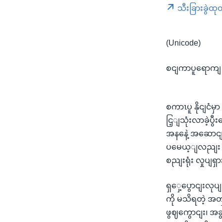
သီးခြားခွဲထု
(Unicode)
စငျကာပူရောကျ
စကာၤပူ နိုငျငံ
ငြ့ျသုံးလာခဲ့ပ
အနနေဲ့ အဆောငျက
ပမေယ့ျလညျး ခ
စညျးရုံး လှုပ
ရှှေ့ပွောငျး
ကို မသိရတဲ့ အတ
ဖွဈကွောငျး၊ အခ