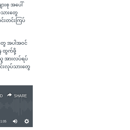
ားစု အပေါ်
ပ်သားတွေ
င်းတင်းကြပ်
္ဍတွေ အပါအဝင်
ထွက်ဖို့
ည်သူ အားလပ်ရပ်
ာင်းလုပ်သားတွေ
D
SHARE
1:05