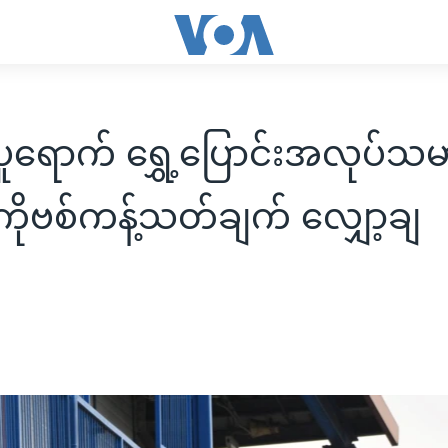
ူရောက် ရွှေ့ပြောင်းအလုပ်သ
ကိုဗစ်ကန့်သတ်ချက် လျှော့ချ