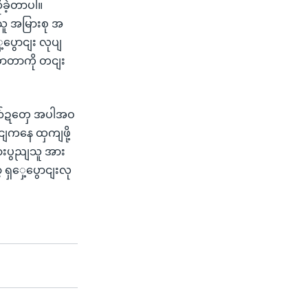
ခဲ့တာပါ။
ူ အမြားစု အ
ွောငျး လုပျ
ာတာကို တငျး
း ကဏ်ဍတှေ အပါအဝ
ငျကနေ ထှကျဖို့
ြားပွညျသူ အား
ရှှေ့ပွောငျးလု