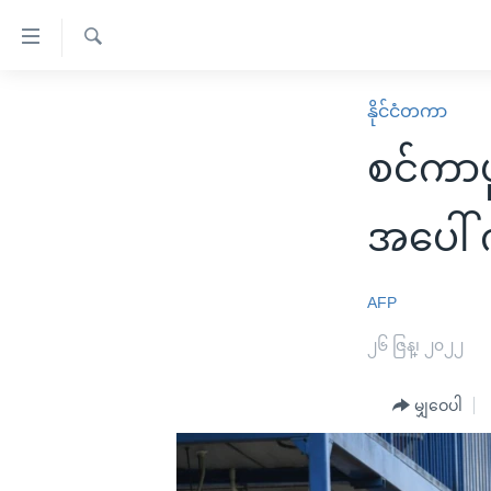
သုံး
ရ
ရှာဖွေ
လွယ်ကူ
မူလစာမျက်နှာ
နိုင်ငံတကာ
ရ
စေ
မြန်မာ
လာ
စင်ကာပ
သည့်
ဒ်
ကမ္ဘာ့သတင်းများ
Link
ဗွီဒီယို
နိုင်ငံတကာ
အပေါ် 
များ
သတင်းလွတ်လပ်ခွင့်
အမေရိကန်
ပင်မ
ရပ်ဝန်းတခု လမ်းတခု အလွန်
တရုတ်
AFP
အကြောင်းအရာ
အင်္ဂလိပ်စာလေ့လာမယ်
အစ္စရေး-ပါလက်စတိုင်း
၂၆ ဇြန္၊ ၂၀၂၂
သို့
အပတ်စဉ်ကဏ္ဍများ
အမေရိကန်သုံးအီဒီယံ
ကျော်
မျှဝေပါ
ကြည့်
ရေဒီယိုနှင့်ရုပ်သံ အချက်အလက်များ
မကြေးမုံရဲ့ အင်္ဂလိပ်စာ
ရေဒီယို
ရန်
ရေဒီယို/တီဗွီအစီအစဉ်
ရုပ်ရှင်ထဲက အင်္ဂလိပ်စာ
တီဗွီ
ပင်မ