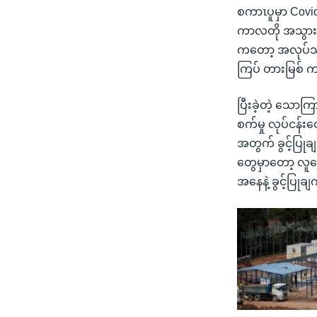
စကာၤပူမှာ Covi
ကာလတို အသွားအလ
ကတော့ အလုပ်သွ
ကြပ် တားမြစ် 
ပြီးခဲ့တဲ့ သောက
စက်မှု လုပ်ငန်း
အတွက် ခွင့်ပြုခ
တွေမှာတော့ လူတ
အနေနဲ့ ခွင့်ပြုခ