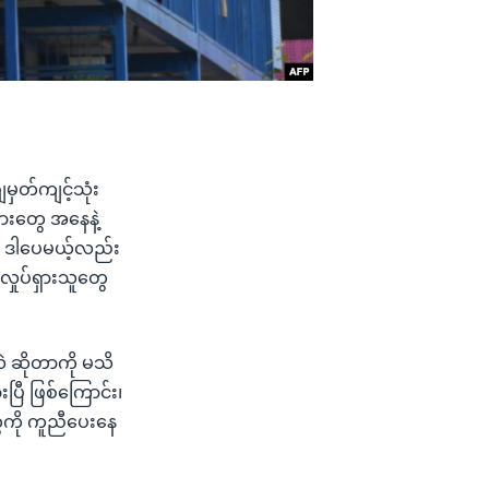
ျမှတ်ကျင့်သုံး
မားတွေ အနေနဲ့
း။ ဒါပေမယ့်လည်း
လှုပ်ရှားသူတွေ
ဲ ဆိုတာကို မသိ
ြီ ဖြစ်ကြောင်း၊
ွေကို ကူညီပေးနေ