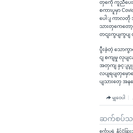
တှကေို ကူညီပေး
စကာၤပူမှာ Cov
ပေါျ ကာလတို အ
သားတှကေတော့ 
တငျးကွပျကွပ
ပွီးခဲ့တဲ့ သော
ငျ စကျမှု လုပျ
အတှကျ ခှင့ျပွု
လပျရပျတှမှောတေ
ပျသားတှေ အနနေဲ
မျှဝေပါ
ဆက်စပ်သတင
စင်္ကာပူရဲ့ နိုင်ငံခ