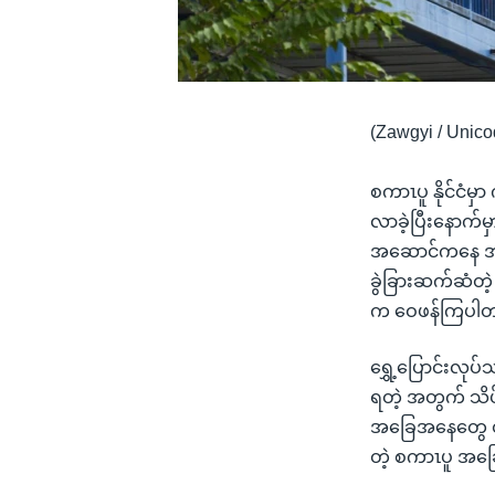
(Zawgyi / Unico
စကာၤပူ နိုင်ငံမှ
လာခဲ့ပြီးနောက်
အဆောင်ကနေ အပြင
ခွဲခြားဆက်ဆံတဲ့
က ဝေဖန်ကြပါ
ရွှေ့ပြောင်းလု
ရတဲ့ အတွက် သိပ်
အခြေအနေတွေ တိုး
တဲ့ စကာၤပူ အခြ