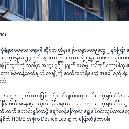
de)
ာ ကိုရိုနာကပ်ဘေးရောဂါ ဆိုင်ရာ ထိန်းချုပ်ကန့်သတ်မှုတွေ ၂ နှစ်ကြာ ခ
မှာတော့ ဇွန်လ ၂၄ ရက်နေ့ သောကြာနေ့ကစလို့ ရွှေ့ပြောင်း အလုပ်သ
်ထွက်တဲ့ အခါမှာ အထူး ခွင့်ပြုချက် ရယူဖို့ မလိုအပ်တော့ပါဘူ
 တားမြစ်ကန့်သတ်ချက် တချို့ကို ဆက်လက်ရှိနေတဲ့ အပေါ် စည်းရုံး 
တယ်။
ပ်သားတွေ အတွက် တားမြစ်ကန့်သတ်ချက်တွေ ဘယ်တော့ ရုပ်သိမ်းမလ
ပြီး စိတ်အနှောင့်အယှက် ဖြစ်ခဲ့ရတာကတော အခုတော့ ရုပ်သိမ်းသွားပ
တက် ကောင်းမွန်လာဖို့ မျှော်လင့်ကြောင်း ရွှေ့ပြောင်းလုပ်သားတ
ေစိုက် HOME အဖွဲ့က Desiree Leong က ပြောဆိုခဲ့တာပါ။