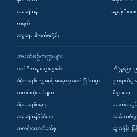
အမေရိကန်
နေ့စဉ်အီးမေ
တရုတ်
အစ္စရေး-ပါလက်စတိုင်း
အပတ်စဉ်ကဏ္ဍများ
အယ်ဒီတာနဲ့ ဆွေးနွေးခန်း
သိပ္ပံနဲ့နည်း
ဒီမိုကရေစီ၊ လူ့အခွင့်အရေးနှင့် ခေတ်ပြိုင်ကမ္ဘာ
ဥတုရာသီနဲ့ 
သတင်းသုံးသပ်ချက်
စီးပွားရေး
ဒီမိုကရေစီရေးရာ
တပတ်အတွင်
အမေရိကန်နိုင်ငံရေး
လယ်ယာစီးပွ
သတင်းထောက်မှတ်စု
ယူကရိန်း၊ မြန