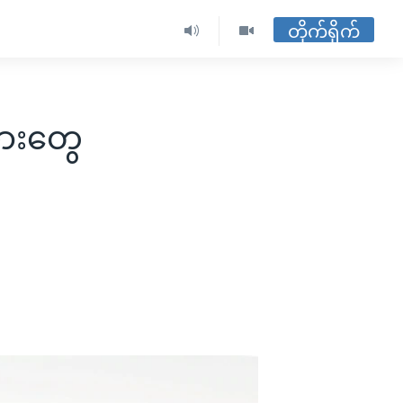
တိုက်ရိုက်
မားတွေ