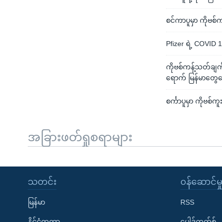
စင်ကာပူမှာ ကိုဗစ
Pfizer ရဲ့ COVID 
ကိုဗစ်ကန့်သတ်ချက
ရောက် မြန်မာတွေ
စင်္ကာပူမှာ ကိုဗစ်က
အခြားဖတ်ရှုစရာများ
သတင်း
၀န်ဆောင်မှ
မြန်မာ
RSS
နိုင်ငံတကာ
ပေါ့ဒ်ကတ်စ်