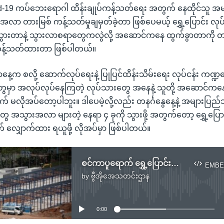
d-19 ကပ်ဘေးရောဂါ ထိန်းချုပ်ကန့်သတ်ရေး အတွက် နေထိုင်သူ အမျ
ာ တားမြစ် ကန့်သတ်မှုချမှတ်ခဲ့တာ ဖြစ်ပေမယ့် ရွှေ့ပြောင်း လု
ားတာနဲ့ သွားလာစရာတွေကလွဲလို့ အဆောင်ကနေ ထွက်ခွာတာကို တ
ကန့်သတ်ထားတာ ဖြစ်ပါတယ်။
ြာနေ့က စလို့ ဆောက်လုပ်ရေးနဲ့ ပြုပြင်ထိန်းသိမ်းရေး လုပ်ငန်း ကဏ
တွေမှာ အလုပ်လုပ်နေကြတဲ့ လုပ်သားတွေ အနေနဲ့ သူတို့ အဆောင်ကနေ 
ျက် မလိုအပ်တော့ပါဘူး။ ဒါပေမဲ့လို့လည်း တနင်္ဂနွေနေ့နဲ့ အများပြ
ွေ အသွားအလာ များတဲ့ နေရာ ၄ ခုကို သွားဖို့ အတွက်တော့ ရွှေ့ပြေ
ျက် လျှောက်ထား ရယူဖို့ လိုအပ်မှာ ဖြစ်ပါတယ်။
စင်ကာပူရောက် ရွှေ့ပြောင်းအလုပ်သမားတွေအပေါ် ကိုဗစ်ကန့်သတ်ချက် လျှော့ချ
EMBE
by
ဗွီအိုအေသတင်းဌာန
No media source currently available
0:00