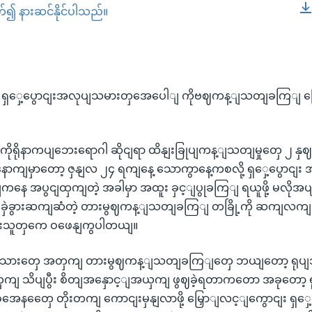
တ်၍ နားဆင်နိုင်ပါသည်။
EMBED
 ရှှေ့ပွောငျးအလုပျသမားတှအေပေါျ ကိုဗဈကန့ျသတျခကြျ လြှ
မှာ ကိုရိုနာကပျဘေးရောဂါ ဆိုငျရာ ထိနျးခြုပျကန့ျသတျမှုတှေ ၂ န
ွီးနောကျမှာတော့ ဇှနျလ ၂၄ ရကျနေ့ သောကွာနေ့ကစလို့ ရှှေ့ပွောင
နေ အပွငျထှကျတဲ့ အခါမှာ အထူး ခှင့ျပွုခကြျ ရယူဖို့ မလိုအပျ
ှဲခွားဆကျဆံတဲ့ တားမွဈကန့ျသတျခကြျ တခြို့ကို ဆကျလကျရ
ျရှားသူတှကေ ဝဖေနျကွပါတယျ။
လုပျသားတှေ အတှကျ တားမွဈကန့ျသတျခကြျတှေ ဘယျတော့ ရုပျသ
ှကျ သိပျပွီး စိတျအနှောင့ျအယှကျ ဖွဈခဲ့ရတာကတော အခုတော့ ရုပ
ွအေနတှေေ တိုးတကျ ကောငျးမှနျလာဖို့ မြှောျလင့ျကွောငျး ရှှေ