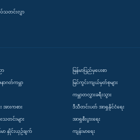
းလ်သတင်းလွှာ
ပညာ
မြန်မာပြည်မှပေးစာ
အနာဂတ်ကမ္ဘာ
မြင်ကွင်းကျယ်မှတ်စုများ
ကမ္ဘာတလွှားခရီးသွား
း အားကစား
ဒီသီတင်းပတ် အာရှနိုင်ငံရေး
ားသတင်းများ
အာရှစီးပွားရေး
်မာ နှိုင်းယှဉ်ချက်
ကျန်းမာရေး