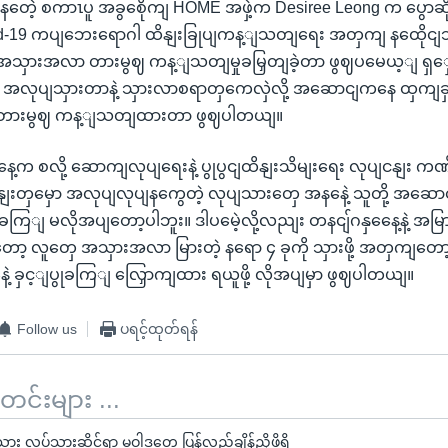
နတေဲ့ စကာၤပူ အခွစေိုကျ HOME အဖှဲ့က Desiree Leong က ပွောဆို
id-19 ကပျဘေးရောဂါ ထိနျးခြုပျကန့ျသတျရေး အတှကျ နထေိုငျသ
သှားအလာ တားမွဈ ကန့ျသတျမှုခမြှတျခဲ့တာ ဖွဈပမေယ့ျ ရှှေ့ပ
အလုပျသှားတာနဲ့ သှားလာစရာတှကေလှဲလို့ အဆောငျကနေ ထှကျခှ
ျ တားမွဈ ကန့ျသတျထားတာ ဖွဈပါတယျ။
ကွာနေ့က စလို့ ဆောကျလုပျရေးနဲ့ ပွုပွငျထိနျးသိမျးရေး လုပျငနျ
ငနျးတှမှော အလုပျလုပျနကွေတဲ့ လုပျသားတှေ အနနေဲ့ သူတို့ အဆော
ခကြျ မလိုအပျတော့ပါဘူး။ ဒါပမေဲ့လို့လညျး တနငျ်ဂနှနေေ့နဲ့ အမ
ာ့ လူတှေ အသှားအလာ မြားတဲ့ နရော ၄ ခုကို သှားဖို့ အတှကျတော့ 
့ ခှင့ျပွုခကြျ လြှောကျထား ရယူဖို့ လိုအပျမှာ ဖွဈပါတယျ။
Follow us
ပရင့်ထုတ်ရန်
်းများ ...
ြားသား လုပ်သားဆိုင်ရာ မူဝါဒတွေ ပြန်လည်ချိန်ညှိဖို့ရှိ