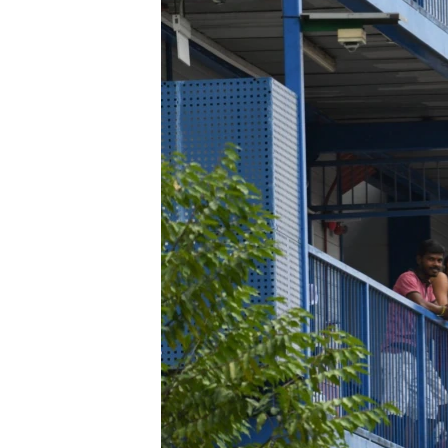
သုတပဒေသာ အင်္ဂလိပ်စာ
အ
ညွန်း
စာမျက်နှာ
သို့
ကျော်
ကြည့်
ရန်
ရှာဖွေ
ရန်
နေရာ
သို့
ကျော်
ရန်