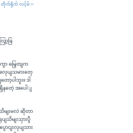
တိုက်ရိုက် လင့်ခ်
SHARE
ော့ခြ
ှဈကွာ ခမြှတျက
ျး အလုပျသမားတှေ
တော့ပါဘူး။ ဒါ
ှိနတေဲ့ အပေါျ
ိမျးမလဲ ဆိုတာ
ျသိမျးသှားပွီ
့ပွောငျးလုပျသား