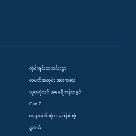
တိုင်းရင်းသတင်းလွှာ
တပတ်အတွင်း အားကစား
သုတစုံလင် အမေရိကန်တခွင်
Gen Z
နေရာပေါင်းစုံ အကြောင်းစုံ
ဒို့အသံ