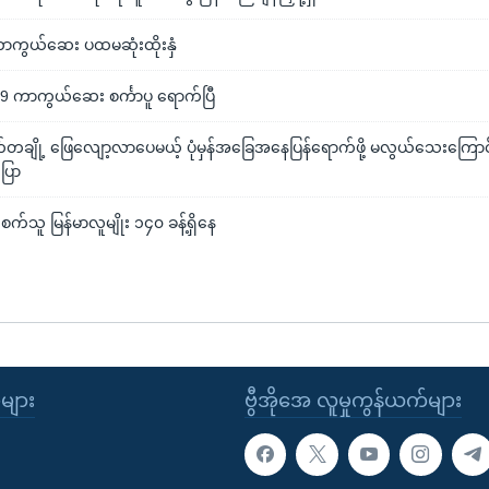
်ကာကွယ်ဆေး ပထမဆုံးထိုးနှံ
19 ကာကွယ်ဆေး စင်္ကာပူ ရောက်ပြီ
်တချို့ ဖြေလျော့လာပေမယ့် ပုံမှန်အခြေအနေပြန်ရောက်ဖို့ မလွယ်သေးကြောင်
ပြော
ူးစက်သူ မြန်မာလူမျိုး ၁၄၀ ခန့်ရှိနေ
ုများ
ဗွီအိုအေ လူမှုကွန်ယက်များ