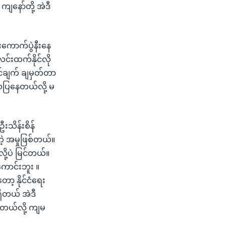
ျနော်တို့ အဲဒီ
းကောက်ပွဲနီးနေ
လင်းထက်နိုင်လို
ရင်ချက် ချမှတ်တာ
သေပြနေတယ်လို့ မ
သိန်းစိန်
ဲ့ အမှုဖြစ်တယ်။
ို့ပဲ မြင်တယ်။
ကောင်းဘူး ။
ော့ နိုင်ငံရေး
ိတယ် အဲဒီ
ိတယ်လို့ ကျမ