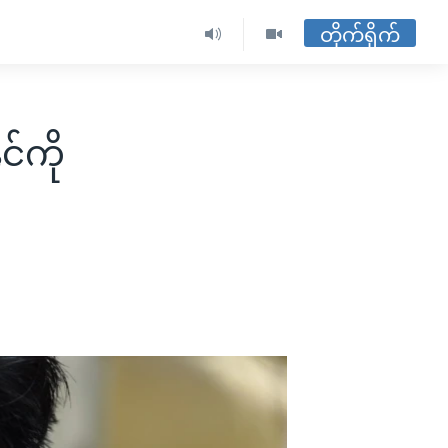
တိုက်ရိုက်
်ကို