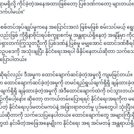
ာမရှိလို့ ကိုင်ခဲ့တဲ့အနေအထားဖြစ်တော့ ပြစ်ဒဏ်ကတော့ များတယ်။ က
က်ပါမယ်။”
က်စစ်တပ်အုပ်ချုပ်မှုကနေ အပြောင်းအလဲ ဖြစ်မဖြစ် စမ်းသပ်မယ့် ရွေ
းဖြစ် ကိုရိုနာဗိုင်းရပ်စ်ကူူးစက်မှု အန္တရာယ်ရှိနေတဲ့ အချိန်မှာ ကို
ုပ်ရှားတက်ကြွသူတဦးကို ပြစ်ဒဏ်နဲ့ ပြစ်မှု မမျှအောင် ထောင်ဒဏ်စီ
ံမှာဥပဒေကို အသုံးချပြီး နိုင်ငံရေးအရပါ ဖိနှိပ်နေတယ်ဆိုတာ သက်
်ကပြောပါတယ်။
ရင်လည်း ဒီအမှုက ထောင်ချောက်ဆင်ခဲ့တဲ့အမှုလို့ ကျမမြင်တယ်။ ဦး
ောင်ချောက်ဆင်ခဲ့တဲ့အမှုကို တမင်ရည်ရွယ်ချက်ရှိရှိ ချန်ထားခဲ့တ
ချက်ရှိရှိ ချန်ထားခဲ့တဲ့အမှုကို အဲဒီထောင်ချောက်ထဲကို ဝင်သွားတယ်လ
ဉ်ကိုပေါ့နော်။ ဆိုတော့ တကယ်တမ်းပြောရရင် နိုင်ငံရေးအရကိုက မ
ိပ်တဲ့ နိုင်ငံရေးပုဒ်မတင်မကပဲနဲ့ အခြားရာဇဝတ်မှု ပုဒ်မတွေပါ သုံးပြီးတ
့ရတယ်ဆိုတာကို သက်သေပြနေပါတယ်။ ထောင်ချောက်တွေ အများကြီးရှ
ထဲ နင်းမိတဲ့အခြေအနေမျိုးက နိုင်ငံရေး အရ အင်မတန် အန္တရာယ်ရှ