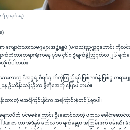
ပြီ ၄ ရက်နေ့)
e)
ိုင်ရာ ကျောင်းသားသမဂ္ဂများအဖွဲ့ချုပ် (ဗကသ)ဒုဥက္ကဌဟောင်း ကိုလင်း
ကျောက်တံတားတရားရုံးကနေ ပုဒ်မ ၄၆၈ စွဲချက်နဲ့ သြဂုတ်လ ၂၆ ရက
်လိုက်ပါတယ်။
းလာတဲ့ ဒီအမှုရဲ့ စီရင်ချက်ကိုကြည့်ရင် ပြစ်ဒဏ်နဲ့ ပြစ်မှု တရားမျှတ
့နေ ဦးသိန်းသန်းဦးက ဗွီအိုအေကို ပြောပါတယ်။
းထားတဲ့ မအင်ကြင်းနိုင်က အကြောင်းစုံတင်ပြမှာပါ။
ရေးသပိတ် ပင်မစစ်ကြောင်း ဦးဆောင်လာတဲ့ ဗကသ ခေါင်းဆောင်တဦး
ေါ် James ဟာ အဲဒီနှစ် မတ်လ ၁၀ ရက်နေ့မှာ အကြမ်းဖက် ဖမ်းဆီး ခံ