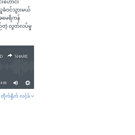
င်းဟောင်း
ယူခံဝင်သွားမယ်
 အမေရိကန်
တဲ့ လွတ်လပ်မှု
D
SHARE
4:05
တိုက်ရိုက် လင့်ခ်
SHARE