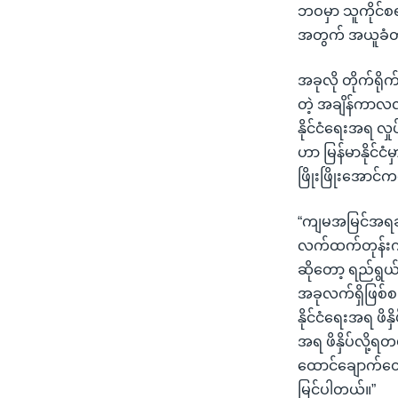
ဘဝမှာ သူကိုင်စရ
အတွက် အယူခံတ
အခုလို တိုက်ရို
တဲ့ အချိန်ကာလလည်
နိုင်ငံရေးအရ လှ
ဟာ မြန်မာနိုင်င
ဖြိုးဖြိုးအောင
“ကျမအမြင်အရဆို
လက်ထက်တုန်းက ထ
ဆိုတော့ ရည်ရွယ်
အခုလက်ရှိဖြစ်စ
နိုင်ငံရေးအရ ဖိနှ
အရ ဖိနှိပ်လို
ထောင်ချောက်တွေ
မြင်ပါတယ်။”