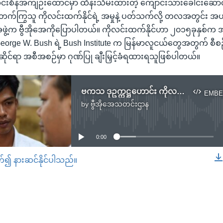
အင်းစိန်အကျဉ်းထောင်မှာ ထိန်းသိမ်းထားတဲ့ ကျောင်းသားခေါင်းဆော
ရှားတက်ကြွသူ ကိုလင်းထက်နိုင်ရဲ့ အမှုနဲ့ ပတ်သက်လို့ တလအတွင်း အ
့နေအဖွဲ့က ဗွီအိုအေကိုပြောပါတယ်။ ကိုလင်းထက်နိုင်ဟာ ၂၀၁၅ခုနှစ်က
orge W. Bush ရဲ့ Bush Institute က မြန်မာလူငယ်တွေအတွက် စီစဉ်
ှုဆိုင်ရာ အစီအစဉ်မှာ ဂုဏ်ပြု ချီးမြှင့်ခံရထားရသူဖြစ်ပါတယ်။
ဗကသ ဒုဥက္ကဋ္ဌဟောင်း ကိုလင်းထက်နိုင်ကို ထောင်ဒဏ် (၆)လ ချမှတ်
EMBE
by
ဗွီအိုအေသတင်းဌာန
No media source currently available
0:00
တ်၍ နားဆင်နိုင်ပါသည်။
EMBED