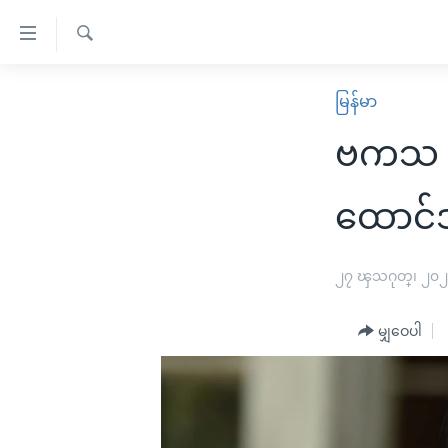
သုံး
ရ
ရှာဖွေ
လွယ်ကူ
မူလစာမျက်နှာ
မြန်မာ
ရ
စေ
မြန်မာ
လာ
ဗကသ ဒု
သည့်
ဒ်
ကမ္ဘာ့သတင်းများ
Link
ဗွီဒီယို
နိုင်ငံတကာ
ထောင်ဒ
များ
သတင်းလွတ်လပ်ခွင့်
အမေရိကန်
ပင်မ
ရပ်ဝန်းတခု လမ်းတခု အလွန်
တရုတ်
၂၇ ၾသဂုတ္၊ ၂၀
အကြောင်းအရာ
အင်္ဂလိပ်စာလေ့လာမယ်
အစ္စရေး-ပါလက်စတိုင်း
သို့
မျှဝေပါ
အပတ်စဉ်ကဏ္ဍများ
အမေရိကန်သုံးအီဒီယံ
ကျော်
ကြည့်
ရေဒီယိုနှင့်ရုပ်သံ အချက်အလက်များ
မကြေးမုံရဲ့ အင်္ဂလိပ်စာ
ရေဒီယို
ရန်
ရေဒီယို/တီဗွီအစီအစဉ်
ရုပ်ရှင်ထဲက အင်္ဂလိပ်စာ
တီဗွီ
ပင်မ