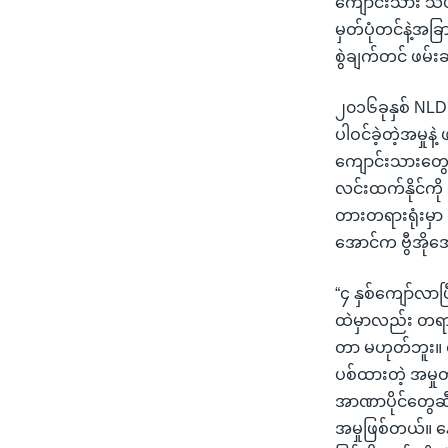
ကျောင်းသား သပိတ်
မှတ်ပုံတင်နဲ့အခြ
စွဲချက်တင် ဖမ်း
၂၀၁၆ခုနှစ် NLD 
ပါဝင်ခဲ့တဲ့အမှု
ကျောင်းသားတွေကို
လင်းထက်နိုင်ကို
တားတရားရုံးမှာ 
အောင်က ဗွီအိုအ
“၄ နှစ်ကျော်လာပြ
ထဲမှာလည်း တရာ
တာ မဟုတ်ဘူး။ တရ
ပစ်ထားတဲ့ အမှု
အာဏာပိုင်တွေဆီ
အမှုဖြစ်တယ်။ န