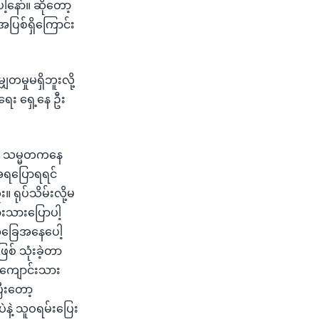
့နော်။ ဆိုတော့
အပြစ်ရှိကြောင်း
တမှုမရှိဘူးလို့
ရေး ရှေ့နေ ဦး
တော် သမ္မတကနေ
ေအရပြောရရင်
။ ရုပ်သိမ်းလို့မ
သားသားပြောပါ့
်အခြေအနေပေါ့
စ် သုံးခဲ့တာ
 ကျောင်းသား
ီးတော့
ဲ့ သူဝရမ်းပြေး