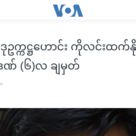
ဥက္ကဋ္ဌဟောင်း ကိုလင်းထက်နိုင
ဏ် (၆)လ ချမှတ်
၂၀