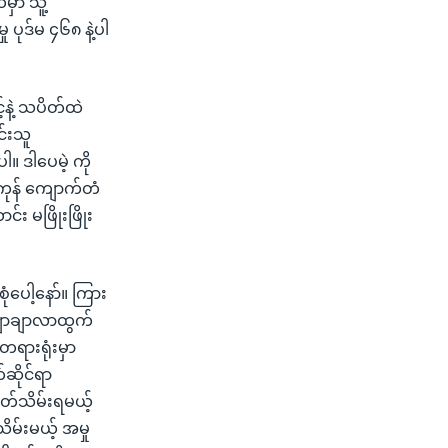
မှာ သူ့
ု ပုဒ်မ ၄၆၈ နဲ့ပါ
်နဲ့ သပိတ်ထဲ
င်းသူ
ါ။ ဒါပေမဲ့ ကို
်ကုန် ကျောက်တံ
း မဖြိုးဖြိုး
ုံပေါ့နော်။ ကြား
ျာချာလာထွက်
တရားရုံးမှာ
ဆိုင်ရာ
ပတ်သိမ်းရမယ့်
မ်းမယ့် အမှု