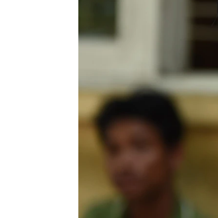
သုတပဒေသာ အင်္ဂလိပ်စာ
အ
ညွန်း
စာမျက်နှာ
သို့
ကျော်
ကြည့်
ရန်
ရှာဖွေ
ရန်
နေရာ
သို့
ကျော်
ရန်