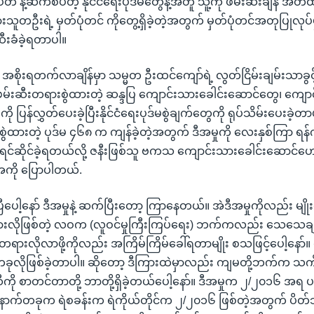
 နဲ့ဆက်စပ်တဲ့ နိုင်ငံရေးပုဒ်မတွေနဲ့အတူ သူ့ကို ဖမ်းဆီးချိန် အိတ်ထဲ
ားသူတဦးရဲ့ မှတ်ပုံတင် ကိုတွေ့ရှိခဲ့တဲ့အတွက် မှတ်ပုံတင်အတုပြုလုပ်မှ
ဆီးခံခဲ့ရတာပါ။
အစိုးရတက်လာချိန်မှာ သမ္မတ ဦးထင်ကျော်ရဲ့ လွတ်ငြိမ်းချမ်းသာခွင့
နဲ့ ဖမ်းဆီးတရားစွဲထားတဲ့ ဆန္ဒပြ ကျောင်းသားခေါင်းဆောင်တွေ၊ ကျော
 ပြန်လွှတ်ပေးခဲ့ပြီးနိုင်ငံရေးပုဒ်မစွဲချက်တွေကို ရုပ်သိမ်းပေးခဲ့တာပ
 စွဲထားတဲ့ ပုဒ်မ ၄၆၈ က ကျန်ခဲ့တဲ့အတွက် ဒီအမှုကို လေးနှစ်ကြာ ရန
ရင်ဆိုင်ခဲ့ရတယ်လို့ ဇနီးဖြစ်သူ ဗကသ ကျောင်းသားခေါင်းဆောင်ဟောင်
ေကို ပြောပါတယ်.
ီပေါ့နော် ဒီအမှုနဲ့ ဆက်ပြီးတော့ ကြာနေတယ်။ အဲဒီအမှုကိုလည်း မျိုးစ
းလိုဖြစ်တဲ့ လဝက (လူဝင်မှုကြီးကြပ်ရေး) ဘက်ကလည်း သေသေခ
ားလိုလာဖို့ကိုလည်း အကြိမ်ကြိမ်ခေါ်ရတာမျိုး စသဖြင့်ပေါ့နော်။ 
တခုလိုဖြစ်ခဲ့တာပါ။ ဆိုတော့ ဒီကြားထဲမှာလည်း ကျမတို့ဘက်က သက်
ကို စာတင်တာတို့ ဘာတို့ရှိခဲ့တယ်ပေါ့နော်။ ဒီအမှုက ၂/၂၀၁၆ အရ 
ောက်တခုက ရဲစခန်းက ရဲကိုယ်တိုင်က ၂/၂၀၁၆ ဖြစ်တဲ့အတွက် ပိတ်သိ