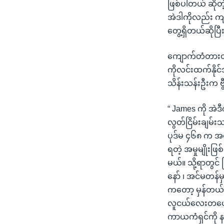
ဖြစ်ပါတယ် ဆိုတဲ
အဲဒါကိုလည်း ကျမ
တွေ့ရှိတယ်ဆိုပ
ကျောက်တံတားတရား
ကိုလင်းထက်နိုင်
သိန်းသန်းဦးက ဗ
“ James ကို အဲဒီ
လွတ်ငြိမ်းချမ်
ပုဒ်မ ၄၆၈ က အတုဖ
ရတဲ့ အမှုမျိုးဖြ
မယ်။ သို့ရာတွင်
နော် ၊ အင်မတန်
ကတော့ မှန်တယ်
လူငယ်လေးတယောက
ကာယကံရှင်ကို န