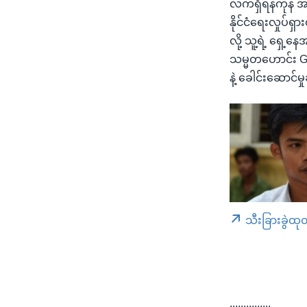
လက်ရှိရန်ကုန် 
နိုင်ငံရေးလှုပ်
လို့ သူ့ရဲ့ ရှေ
သမ္မတဟောင်း Ge
နဲ့ ခေါင်းဆောင်မ
သီးခြားခွဲထု
...............