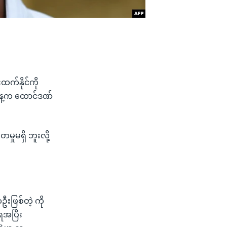
ထက်နိုင်ကို
်နေ့က ထောင်ဒဏ်
မှုမရှိ ဘူးလို့
ဖြစ်တဲ့ ကို
ရအပြီး