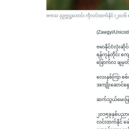
ဗကသ ဒုဥက္ကဋ္ဌဟောင်း ကိုလင်းထက်နိုင် (၂၀၁၆ ဧ
(Zawgyi/Unicod
ဗမာနိုင်ငံလုံးဆ
ရန်ကုန်တိုင်း 
ခြောက်လ ချမှတ
လေးနှစ်ကြာ စစ်ဆေ
အကျိုးဆောင်ရှေ
ဆက်သွယ်မေးမြန်
၂၀၁၅ခုနှစ်ပညာ
လင်းထက်နိုင် ခ