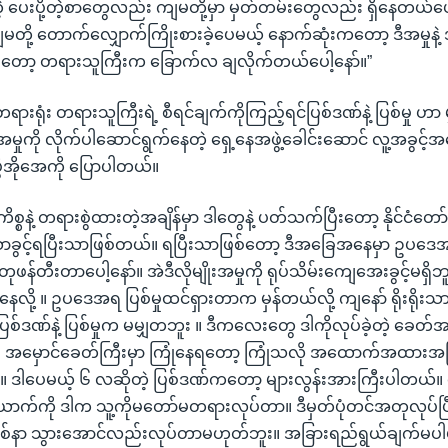
့ ပေးပို့တဲ့စာတွေလည်း ကျမတို့မှာ မှတ်တမ်းတွေလည်း ရှိနေတယ်ပေါ
တို့ တောက်လျှောက်ကြိုးစားခဲ့ပေမယ့် နောက်ဆုံးကတော့ ဒီအမှုနဲ့ 
ြီးတော့ တရားသူကြီးက ခြောက်လ ချလိုက်တယ်ပေါ့နော်။”
ရုံး တရားသူကြီးရဲ့ စီရင်ချက်ကိုကြည့်ရင်ပြစ်ဒဏ်နဲ့ ပြစ်မှု ဟာ မျှ
အမှုကို လိုက်ပါဆောင်ရွက်နေတဲ့ ရှေ့နေအဖွဲ့ခေါင်းဆောင် လူ့အခွင့်အ
ွီအိုအေကို ပြောပါတယ်။
ကိစ္စနဲ့ တရားစွဲထားတဲ့အချိန်မှာ ဒါတွေနဲ့ ပတ်သက်ပြီးတော့ နိုင်ငံ
းသာခွင့်ရပြီးသာဖြစ်တယ်။ ရပြီးသာဖြစ်တော့ ဒီအခြေအနေမှာ ဥပဒ
န်တီးတာပေါ့နော်။ အဲဒီလိုမျိုးအမှုကို ရုပ်သိမ်းကျေအေးခွင့်မရှိဘူး
စ်နေလို့ ။ ဥပဒေအရ ပြစ်မှုထင်ရှားတာက မှန်တယ်လို့ ကျနော် ရိုးရိုး
 ပြစ်ဒဏ်နဲ့ ပြစ်မှုက မမျှတဘူး ။ ဒီကလေးတွေ ဒါကိုလုပ်ခဲ့တဲ့ ခေတ
မှ အမှောင်ခေတ်ကြီးမှာ ကြုံနေရတော့ ကြုံသလို အထောက်အထားအဖြ
။ ဒါပေမယ့် ၆ လဆိုတဲ့ ပြစ်ဒဏ်ကတော့ များလွန်းအားကြီးပါတယ်။
်ကို ဒါက သူ့ကိုမတော်မတရားလုပ်တာ။ ဒီမှတ်ပုံတင်အတုလုပ်ပြ
စ်နာ သွားအောင်လည်းလုပ်တာမဟုတ်ဘူး။ အခြားရည်ရွယ်ချက်မပါပဲန