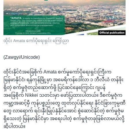
အ
သုတပဒေသာ အင်္ဂလိပ်စာ
ညွန်း
Learning English
စာမျက်နှာ
သို့
ဗွီအိုအေ လူမှုကွန်ယက်များ
ကျော်
ကြည့်
ထိုင်း Amata ကော်ပိုရေးရှင်း ကြော်ညာ
ရန်
ဘာသာစကားများ
ရှာဖွေ
(Zawgyi/Unicode)
ရန်
နေရာ
ထိုင်းနိုင်ငံအခြေစိုက် Amata စက်မှုကော်ပိုရေးရှင်းကြီးက
သို့
မြန်မာနိုင်ငံ၊ ရန်ကုန်မြို့မှာ အမေရိကန်ဒေါ်လာ ၁ ဘီလီယံ တန်ဖိုး
ကျော်
ရှိတဲ့ စက်မှုဇုံတည်ဆောက်ဖို့ ပြင်ဆင်နေကြောင်း ဂျပန်
ရန်
အခြေစိုက် Nikkei သတင်းမှာ ဖော်ပြထားပါတယ်။ ဒီစက်မှုဇုံက
ကမ္ဘာ့အဆင့်မှီ ကုန်ပစ္စည်းတွေ ထုတ်လုပ်နိုင်ရေး နိုင်ငံခြားကုမ္ပဏီ
တွေ လာရောက် ရင်းနှီးမြုပ်နှံနိုင်အောင် စွဲဆောင်နိုင်တဲ့ စက်မှုဇုံမ
ရှိသေးတဲ့ မြန်မာနိုင်ငံမှာ အရေးပါတဲ့ စက်မှုဇုံတခုဖြစ်လာမယ်လို့
ဆိုပါတယ်။