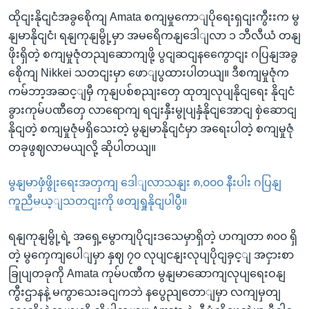
ထိုငျးနိုငျငံအခွစေိုကျ Amata စကျမှုကောျပိုရေးရှငျးကွီးးက မွ
နျမာနိုငျငံ၊ ရနျကုနျမွို့မှာ အမရေိကနျဒေါျလာ ၁ ဘီလီယံ တနျ
ဖိုးရှိတဲ့ စကျမှုဇုံတညျဆောကျဖို့ ပွငျဆငျနကွေောငျး ဂပြနျအခွ
စေိုကျ Nikkei သတငျးမှာ ဖောျပွထားပါတယျ။ ဒီစကျမှုဇုံက
ကမ်ဘာ့အဆင့ျမှီ ကုနျပစ်စညျးတှေ ထုတျလုပျနိုငျရေး နိုငျငံ
ခွားကုမ်ပဏီတှေ လာရောကျ ရငျးနှီးမွုပျနှံနိုငျအောငျ စှဲဆောငျ
နိုငျတဲ့ စကျမှုဇုံမရှိသေးတဲ့ မွနျမာနိုငျငံမှာ အရေးပါတဲ့ စကျမှုဇုံ
တခုဖွဈလာမယျလို့ ဆိုပါတယျ။
မွနျမာဖှံဖွိုးရေးအတှကျ ဒေါျလာသနျး ၈,၀၀၀ နီးပါး ဂပြနျ
ကူညီမယ့ျသတငျးကို ဖတျရှုနိုငျပါပွီ။
ရနျကုနျမွို့ရဲ့ အရှေ့မွောကျပိုငျးဒသေမှာရှိတဲ့ ဟကျတာ ၈၀၀ ရှိ
တဲ့ မွကှေကျပေါျမှာ နှဈ ၇၀ လုပျငနျးလုပျပိုငျခှင့ျ အငှားစာ
ခြုပျတခုကို Amata ကုမ်ပဏီက မွနျမာဆောကျလုပျရေးဝနျ
ကွီးဌာနနဲ့ မကွာသေးခငျကဘဲ နပွေညျတောျမှာ လကျမှတျ