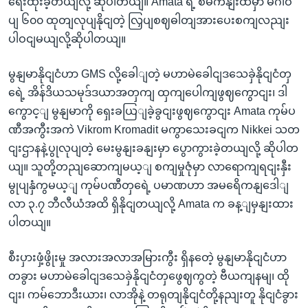
ရေးထိုးခဲ့တယျလို့ ဆိုပါတယျ။ Amata ရဲ့ စီမံကိနျးထဲမှာ မီဂါဝ
ပျ ၆၀၀ ထုတျလုပျနိုငျတဲ့ လြှပျစဈဓါတျအားပေးစကျလညျး
ပါဝငျမယျလို့ဆိုပါတယျ။
မွနျမာနိုငျငံဟာ GMS လို့ခေါျတဲ့ မဟာမဲခေါငျဒသေခှဲနိုငျငံတှ
ရေဲ့ အိန်ဒိယသမုဒ်ဒယာအတှကျ ထှကျပေါကျဖွဈကွောငျး၊ ဒါ
ကွောင့ျ မွနျမာကို ရှေးခယြျခဲ့ခွငျးဖွဈကွောငျး Amata ကုမ်ပ
ဏီအကွီးအကဲ Vikrom Kromadit မကွာသေးခငျက Nikkei သတ
ငျးဌာနနဲ့ပွုလုပျတဲ့ မေးမွနျးခနျးမှာ ပွောကွားခဲ့တယျလို့ ဆိုပါတ
ယျ။ သူတို့တညျဆောကျမယ့ျ စကျမှုဇုံမှာ လာရောကျရငျးနှီး
မွုပျနှံကွမယ့ျ ကုမ်ပဏီတှရေဲ့ ပမာဏဟာ အမရေိကနျဒေါျ
လာ ၃.၇ ဘီလီယံအထိ ရှိနိုငျတယျလို့ Amata က ခန့ျမှနျးထား
ပါတယျ။
စီးပှားဖှံ့ဖွိုးမှု အလားအလာအမြားကွီး ရှိနတေဲ့ မွနျမာနိုငျငံဟာ
တခွား မဟာမဲခေါငျဒသေခှဲနိုငျငံတှဖွေဈကွတဲ့ ဗီယကျနမျ၊ ထို
ငျး၊ ကမ်ဘောဒီးယား၊ လာအိုနဲ့ တရုတျနိုငျငံတို့နညျးတူ နိုငျငံခွား