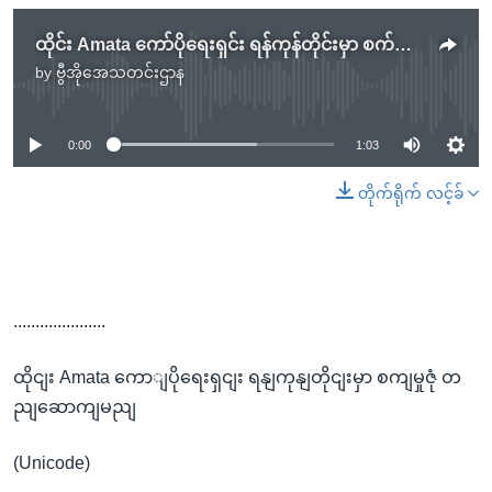
ထိုင်း Amata ကော်ပိုရေးရှင်း ရန်ကုန်တိုင်းမှာ စက်မှုဇုံ တည်ဆောက်မည်
by
ဗွီအိုအေသတင်းဌာန
No media source currently available
0:00
1:03
တိုက်ရိုက် လင့်ခ်
.....................
ထိုငျး Amata ကောျပိုရေးရှငျး ရနျကုနျတိုငျးမှာ စကျမှုဇုံ တ
ညျဆောကျမညျ
(Unicode)