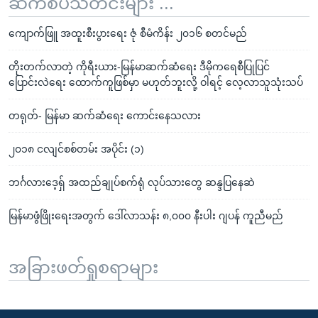
ဆက်စပ်သတင်းများ ...
ကျောက်ဖြူ အထူးစီးပွားရေး ဇုံ စီမံကိန်း ၂၀၁၆ စတင်မည်
တိုးတက်လာတဲ့ ကိုရီးယား-မြန်မာဆက်ဆံရေး ဒီမိုကရေစီပြုပြင်
ပြောင်းလဲရေး ထောက်ကူဖြစ်မှာ မဟုတ်ဘူးလို့ ဝါရင့် လေ့လာသူသုံးသပ်
တရုတ်- မြန်မာ ဆက်ဆံရေး ကောင်းနေသလား
၂၀၁၈ ငလျင်စစ်တမ်း အပိုင်း (၁)
ဘင်္ဂလားဒေ့ရှ် အထည်ချုပ်စက်ရုံ လုပ်သားတွေ ဆန္ဒပြနေဆဲ
မြန်မာဖွံဖြိုးရေးအတွက် ဒေါ်လာသန်း ၈,၀၀၀ နီးပါး ဂျပန် ကူညီမည်
အခြားဖတ်ရှုစရာများ