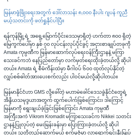
မြန်မာဖွံဖြိုးရေးအတွက် ဒေါ်လာသန်း ၈,၀၀၀ နီးပါး ဂျပန် ကူညီ
မယ့်သတင်းကို ဖတ်ရှုနိုင်ပါပြီ။
ရန်ကုန်မြို့ရဲ့ အရှေ့မြောက်ပိုင်းဒေသမှာရှိတဲ့ ဟက်တာ ၈၀၀ ရှိတဲ့
မြေကွက်ပေါ်မှာ နှစ် ၇၀ လုပ်ငန်းလုပ်ပိုင်ခွင့် အငှားစာချုပ်တခုကို
Amata ကုမ္ပဏီက မြန်မာဆောက်လုပ်ရေးဝန်ကြီးဌာနနဲ့ မကြာ
သေးခင်ကဘဲ နေပြည်တော်မှာ လက်မှတ်ရေးထိုးခဲ့တယ်လို့ ဆိုပါ
တယ်။ Amata ရဲ့ စီမံကိန်းထဲမှာ မီဂါဝပ် ၆၀၀ ထုတ်လုပ်နိုင်တဲ့
လျှပ်စစ်ဓါတ်အားပေးစက်လည်း ပါဝင်မယ်လို့ဆိုပါတယ်။
မြန်မာနိုင်ငံဟာ GMS လို့ခေါ်တဲ့ မဟာမဲခေါင်ဒေသခွဲနိုင်ငံတွေရဲ့
အိန္ဒိယသမုဒ္ဒယာအတွက် ထွက်ပေါက်ဖြစ်ကြောင်း၊ ဒါကြောင့်
မြန်မာကို ရွေးချယ်ခဲ့ခြင်းဖြစ်ကြောင်း Amata ကုမ္ပဏီ
အကြီးအကဲ Vikrom Kromadit မကြာသေးခင်က Nikkei သတင်း
ဌာနနဲ့ပြုလုပ်တဲ့ မေးမြန်းခန်းမှာ ပြောကြားခဲ့တယ်လို့ ဆိုပါ
တယ်။ သူတို့တည်ဆောက်မယ့် စက်မှုဇုံမှာ လာရောက်ရင်းနှီးမြုပ်