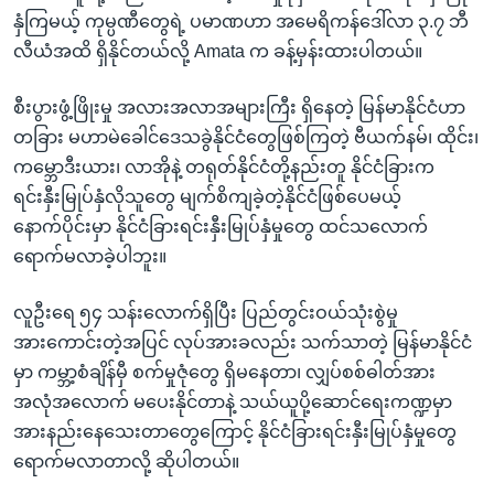
နှံကြမယ့် ကုမ္ပဏီတွေရဲ့ ပမာဏဟာ အမေရိကန်ဒေါ်လာ ၃.၇ ဘီ
လီယံအထိ ရှိနိုင်တယ်လို့ Amata က ခန့်မှန်းထားပါတယ်။
စီးပွားဖွံ့ဖြိုးမှု အလားအလာအများကြီး ရှိနေတဲ့ မြန်မာနိုင်ငံဟာ
တခြား မဟာမဲခေါင်ဒေသခွဲနိုင်ငံတွေဖြစ်ကြတဲ့ ဗီယက်နမ်၊ ထိုင်း၊
ကမ္ဘောဒီးယား၊ လာအိုနဲ့ တရုတ်နိုင်ငံတို့နည်းတူ နိုင်ငံခြားက
ရင်းနှီးမြုပ်နှံလိုသူတွေ မျက်စိကျခဲ့တဲ့နိုင်ငံဖြစ်ပေမယ့်
နောက်ပိုင်းမှာ နိုင်ငံခြားရင်းနှီးမြုပ်နှံမှုတွေ ထင်သလောက်
ရောက်မလာခဲ့ပါဘူး။
လူဦးရေ ၅၄ သန်းလောက်ရှိပြီး ပြည်တွင်းဝယ်သုံးစွဲမှု
အားကောင်းတဲ့အပြင် လုပ်အားခလည်း သက်သာတဲ့ မြန်မာနိုင်ငံ
မှာ ကမ္ဘာ့စံချိန်မှီ စက်မှုဇုံတွေ ရှိမနေတာ၊ လျှပ်စစ်ဓါတ်အား
အလုံအလောက် မပေးနိုင်တာနဲ့ သယ်ယူပို့ဆောင်ရေးကဏ္ဍမှာ
အားနည်းနေသေးတာတွေကြောင့် နိုင်ငံခြားရင်းနှီးမြုပ်နှံမှုတွေ
ရောက်မလာတာလို့ ဆိုပါတယ်။