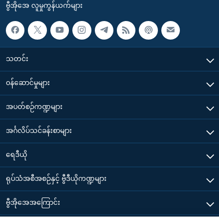
ဗွီအိုအေ လူမှုကွန်ယက်များ
သတင်း
၀န်ဆောင်မှုများ
အပတ်စဉ်ကဏ္ဍများ
အင်္ဂလိပ်သင်ခန်းစာများ
ရေဒီယို
ရုပ်သံအစီအစဉ်နှင့် ဗွီဒီယိုကဏ္ဍများ
ဗွီအိုအေအကြောင်း