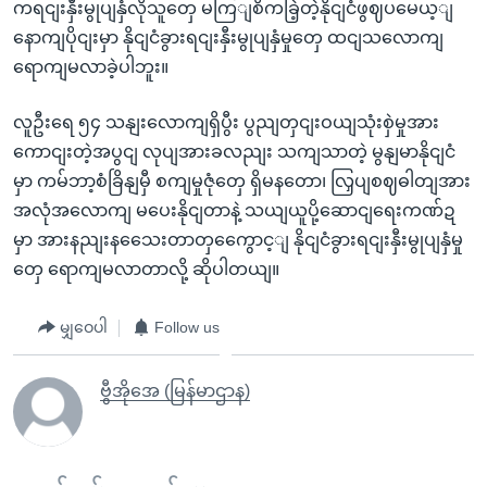
ကရငျးနှီးမွုပျနှံလိုသူတှေ မကြျစိကခြဲ့တဲ့နိုငျငံဖွဈပမေယ့ျ
နောကျပိုငျးမှာ နိုငျငံခွားရငျးနှီးမွုပျနှံမှုတှေ ထငျသလောကျ
ရောကျမလာခဲ့ပါဘူး။
လူဦးရေ ၅၄ သနျးလောကျရှိပွီး ပွညျတှငျးဝယျသုံးစှဲမှုအား
ကောငျးတဲ့အပွငျ လုပျအားခလညျး သကျသာတဲ့ မွနျမာနိုငျငံ
မှာ ကမ်ဘာ့စံခြိနျမှီ စကျမှုဇုံတှေ ရှိမနတော၊ လြှပျစဈဓါတျအား
အလုံအလောကျ မပေးနိုငျတာနဲ့ သယျယူပို့ဆောငျရေးကဏ်ဍ
မှာ အားနညျးနသေေးတာတှကွေောင့ျ နိုငျငံခွားရငျးနှီးမွုပျနှံမှု
တှေ ရောကျမလာတာလို့ ဆိုပါတယျ။
မျှဝေပါ
Follow us
ဗွီအိုအေ (မြန်မာဌာန)