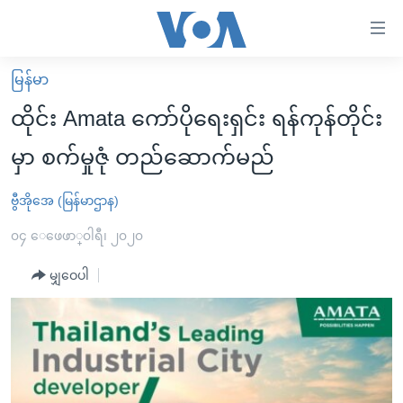
သုံး
ရ
လွယ်ကူ
မြန်မာ
မူလစာမျက်နှာ
စေ
ထိုင်း Amata ကော်ပိုရေးရှင်း ရန်ကုန်တိုင်း
မြန်မာ
သည့်
မှာ စက်မှုဇုံ တည်ဆောက်မည်
ကမ္ဘာ့သတင်းများ
Link
ဗွီဒီယို
နိုင်ငံတကာ
ဗွီအိုအေ (မြန်မာဌာန)
များ
သတင်းလွတ်လပ်ခွင့်
အမေရိကန်
၀၄ ေဖေဖာ္၀ါရီ၊ ၂၀၂၀
ပင်မ
ရပ်ဝန်းတခု လမ်းတခု အလွန်
တရုတ်
အကြောင်းအရာ
မျှဝေပါ
သို့
အင်္ဂလိပ်စာလေ့လာမယ်
အစ္စရေး-ပါလက်စတိုင်း
ကျော်
အပတ်စဉ်ကဏ္ဍများ
အမေရိကန်သုံးအီဒီယံ
ကြည့်
ရေဒီယိုနှင့်ရုပ်သံ အချက်အလက်များ
မကြေးမုံရဲ့ အင်္ဂလိပ်စာ
ရေဒီယို
ရန်
ပင်မ
ရေဒီယို/တီဗွီအစီအစဉ်
ရုပ်ရှင်ထဲက အင်္ဂလိပ်စာ
တီဗွီ