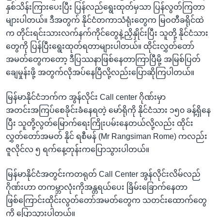
နှစ်သိန်းကြားပေးပြီး ပြန်လည်ရွေးထုတ်မှသာ ပြန်လွတ်ကြတာ
များပါတယ်။ ဒီအတွက် နိုင်ငံတကာသံရုံးတွေက မြဝတီခရိုင်ထဲ
က တိုင်းရင်းသားလက်နက်ကိုင်တွေနဲ့ညှိနှိုင်းပြီး သူတို့ နိုင်ငံသား
တွေကို ပြန်ပြီးရွေးထုတ်ရတာများပါတယ်။ ထိုင်းလွှတ်တော်
အမတ်တွေကတော့ ဒီပြဿနာဖြစ်နေတာကြာပြီမို့ အမြစ်ပြတ်
ချေမှုန်းဖို့ အတွက်လိုအပ်နေပြီလို့လည်းပြောဆိုကြပါတယ်။
မြန်မာနိုင်ငံဘက်က အွန်လိုင်း Call center ဂိုဏ်းမှာ
အတင်းအကြပ်စေခိုင်းခံနေရတဲ့ မော်ရိုကို နိုင်ငံသား ၁၅၀ ခန့်ရှိနေ
ပြီး သူတို့လွတ်မြောက်ရေးကြိုးပမ်းနေတယ်လို့လည်း ထိုင်း
လွှတ်တော်အမတ် နိုင် ရစီမန် (Mr Rangsiman Rome) ကလည်း
ဇူလိုင်လ ၅ ရက်နေ့တုန်းကပြောသွားပါတယ်။
မြန်မာနိုင်ငံအတွင်းကတရုတ် Call Center အွန်လိုင်းလိမ်လည်
ဂိုဏ်းဟာ တကမ္ဘာလုံးကိုအန္တရယ်ပေး ခြိမ်းခြောက်နေတာ
ဖြစ်ကြောင်းထိုင်းလွတ်တော်အမတ်တွေက သတင်းထောက်တွေ
ကို ပြောသွားပါတယ်။