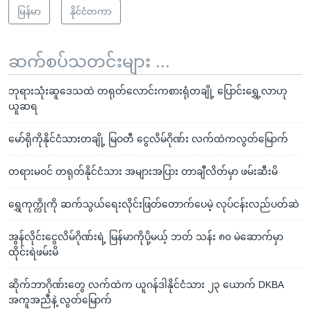
မြန်မာ
နိုင်ငံတကာ
ဆက်စပ်သတင်းများ ...
ဘုရားသုံးဆူဒေသထဲ တရုတ်လောင်းကစားရုံတချို့ ပြောင်းရွှေ့လာဟု
ယူဆရ
မော်ရိုကိုနိုင်ငံသားတချို့ မြဝတီ ငွေလိမ်ဂိုဏ်း လက်ထဲကလွတ်မြောက်
တရားမဝင် တရုတ်နိုင်ငံသား အများအပြား တာချီလိတ်မှာ ဖမ်းဆီးမိ
ရွှေကုက္ကိုကို ဆက်သွယ်ရေးလိုင်းဖြတ်တောက်ပေမဲ့ လုပ်ငန်းလည်ပတ်ဆဲ
အွန်လိုင်းငွေလိမ်ဂိုဏ်းရဲ့ မြန်မာကိုပို့မယ့် ဘတ် သန်း ၈၀ မဲဆောက်မှာ
ထိုင်းရဲဖမ်းမိ
ဆိုက်ဘာဂိုဏ်းတွေ လက်ထဲက ယူဂန်ဒါနိုင်ငံသား ၂၃ ယောက် DKBA
အကူအညီနဲ့ လွတ်မြောက်