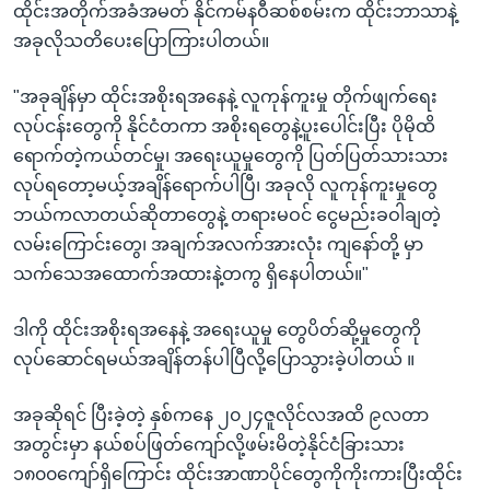
ထိုင်းအတိုက်အခံအမတ် နိုင်ကမ်နဝီဆစ်စမ်းက ထိုင်းဘာသာနဲ့
အခုလိုသတိပေးပြောကြားပါတယ်။
"အခုချိန်မှာ ထိုင်းအစိုးရအနေနဲ့ လူကုန်ကူးမှု တိုက်ဖျက်ရေး
လုပ်ငန်းတွေကို နိုင်ငံတကာ အစိုးရတွေနဲ့ပူးပေါင်းပြီး ပိုမိုထိ
ရောက်တဲ့ကယ်တင်မှု၊ အရေးယူမှုတွေကို ပြတ်ပြတ်သားသား
လုပ်ရတော့မယ့်အချိန်ရောက်ပါပြီ၊ အခုလို လူကုန်ကူးမှုတွေ
ဘယ်ကလာတယ်ဆိုတာတွေနဲ့ တရားမဝင် ငွေမည်းခဝါချတဲ့
လမ်းကြောင်းတွေ၊ အချက်အလက်အားလုံး ကျနော်တို့ မှာ
သက်သေအထောက်အထားနဲ့တကွ ရှိနေပါတယ်။"
ဒါကို ထိုင်းအစိုးရအနေနဲ့ အရေးယူမှု တွေပိတ်ဆို့မှုတွေကို
လုပ်ဆောင်ရမယ်အချိန်တန်ပါပြီလို့ပြောသွားခဲ့ပါတယ် ။
အခုဆိုရင် ပြီးခဲ့တဲ့ နှစ်ကနေ ၂၀၂၄ဇူလိုင်လအထိ ၉လတာ
အတွင်းမှာ နယ်စပ်ဖြတ်ကျော်လို့ဖမ်းမိတဲ့နိုင်ငံခြားသား
၁၈၀၀ကျော်ရှိကြောင်း ထိုင်းအာဏာပိုင်တွေကိုကိုးကားပြီးထိုင်း