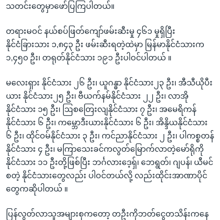
သတင်းတွေမှာဖော်ပြကြပါတယ်။
တရားမဝင် နယ်စပ်ဖြတ်ကျော်ဖမ်းဆီးမှု ၄၆၁ မှုရှိပြီး
နိုင်ငံခြားသား ၁,၈၄၃ ဦး ဖမ်းဆီးရတဲ့ထဲမှာ မြန်မာနိုင်ငံသားက
၁,၄၅၀ ဦး၊ တရုတ်နိုင်ငံသား ၁၉၁ ဦးပါဝင်ပါတယ် ။
မလေးရှား နိုင်ငံသား ၂၆ ဦး၊ ယူဂန္ဓာ နိုင်ငံသား၂၃ ဦး၊ အီသီယိုပီး
ယား နိုင်ငံသား၂၅ ဦး၊ ဗီယက်နမ်နိုင်ငံသား ၂၂ ဦး၊ လာအို
နိုင်ငံသား ၁၅ ဦး၊ ဩစတြေးလျနိုင်ငံသား ၇ ဦး၊ အမေရိကန်
နိုင်ငံသား ၆ ဦး၊ ကမ္ဘောဒီးယားနိုင်ငံသား ၆ ဦး၊ အိန္ဒိယနိုင်ငံသား
၆ ဦး၊ ထိုင်ဝမ်နိုင်ငံသား ၃ ဦး၊ ကင်ညာနိုင်ငံသား ၂ ဦး၊ ပါကစ္စတန်
နိုင်ငံသား ၄ ဦး၊ မကြာသေးခင်ကလွတ်မြောက်လာတဲ့မော်ရိုကို
နိုင်ငံသား ၁၁ ဦးတို့ဖြစ်ပြီး ဘင်္ဂလားဒေ့ရှ်၊ ဘေရွတ်၊ ဂျပန်၊ ယီမင်
စတဲ့ နိုင်ငံသားတွေလည်း ပါဝင်တယ်လို့ လည်းထိုင်းအာဏာပိုင်
တွေကဆိုပါတယ် ။
ပြန်လွတ်လာသူအများစုကတော့ တဦးကိုဘတ်ငွေတသိန်းကနေ