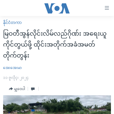
သုံး
ရ
လွယ်ကူ
နိုင်ငံတကာ
မူလစာမျက်နှာ
စေ
မြဝတီအွန်လိုင်းလိမ်လည်ဂိုဏ်း အရေးယူ
မြန်မာ
သည့်
ကိုင်တွယ်ဖို့ ထိုင်းအတိုက်အခံအမတ်
ကမ္ဘာ့သတင်းများ
Link
တိုက်တွန်း
ဗွီဒီယို
နိုင်ငံတကာ
များ
သတင်းလွတ်လပ်ခွင့်
အမေရိကန်
ပင်မ
အေးအေးမာ
ရပ်ဝန်းတခု လမ်းတခု အလွန်
တရုတ်
အကြောင်းအရာ
၁၁ ဇူလိုင္၊ ၂၀၂၄
သို့
အင်္ဂလိပ်စာလေ့လာမယ်
အစ္စရေး-ပါလက်စတိုင်း
ကျော်
မျှဝေပါ
အပတ်စဉ်ကဏ္ဍများ
အမေရိကန်သုံးအီဒီယံ
ကြည့်
ရေဒီယိုနှင့်ရုပ်သံ အချက်အလက်များ
မကြေးမုံရဲ့ အင်္ဂလိပ်စာ
ရေဒီယို
ရန်
ပင်မ
ရေဒီယို/တီဗွီအစီအစဉ်
ရုပ်ရှင်ထဲက အင်္ဂလိပ်စာ
တီဗွီ