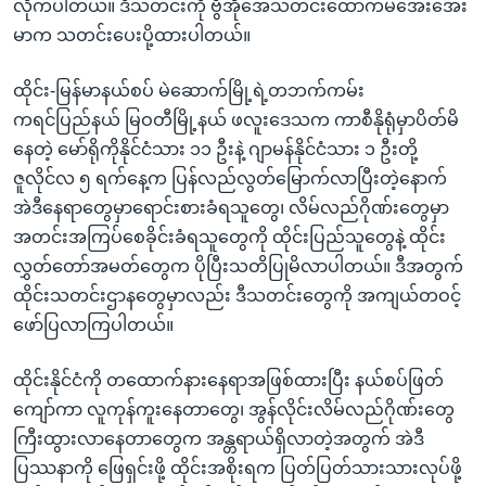
လိုက်ပါတယ်။ ဒီသတင်းကို ဗွီအိုအေသတင်းထောက်မအေးအေး
မာက သတင်းပေးပို့ထားပါတယ်။
ထိုင်း-မြန်မာနယ်စပ် မဲဆောက်မြို့ရဲ့တဘက်ကမ်း
ကရင်ပြည်နယ် မြဝတီမြို့နယ် ဖလူးဒေသက ကာစီနိုရုံမှာပိတ်မိ
နေတဲ့ မော်ရိုကိုနိုင်ငံသား ၁၁ ဦးနဲ့ ဂျာမန်နိုင်ငံသား ၁ ဦးတို့
ဇူလိုင်လ ၅ ရက်နေ့က ပြန်လည်လွတ်မြောက်လာပြီးတဲ့နောက်
အဲဒီနေရာတွေမှာရောင်းစားခံရသူတွေ၊ လိမ်လည်ဂိုဏ်းတွေမှာ
အတင်းအကြပ်စေခိုင်းခံရသူတွေကို ထိုင်းပြည်သူတွေနဲ့ ထိုင်း
လွှတ်တော်အမတ်တွေက ပိုပြီးသတိပြုမိလာပါတယ်။ ဒီအတွက်
ထိုင်းသတင်းဌာနတွေမှာလည်း ဒီသတင်းတွေကို အကျယ်တဝင့်
ဖော်ပြလာကြပါတယ်။
ထိုင်းနိုင်ငံကို တထောက်နားနေရာအဖြစ်ထားပြီး နယ်စပ်ဖြတ်
ကျော်ကာ လူကုန်ကူးနေတာတွေ၊ အွန်လိုင်းလိမ်လည်ဂိုဏ်းတွေ
ကြီးထွားလာနေတာတွေက အန္တရာယ်ရှိလာတဲ့အတွက် အဲဒီ
ပြဿနာကို ဖြေရှင်းဖို့ ထိုင်းအစိုးရက ပြတ်ပြတ်သားသားလုပ်ဖို့