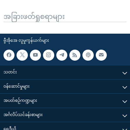
အခြားဖတ်ရှုစရာများ
ဗွီအိုအေ လူမှုကွန်ယက်များ
သတင်း
၀န်ဆောင်မှုများ
အပတ်စဉ်ကဏ္ဍများ
အင်္ဂလိပ်သင်ခန်းစာများ
ရေဒီယို