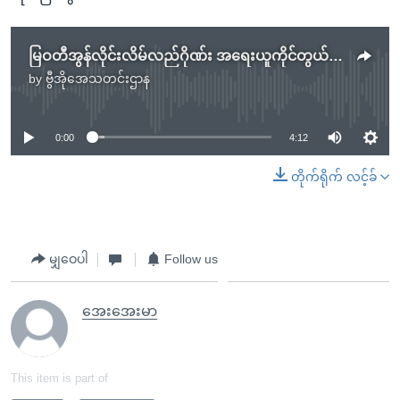
မြဝတီအွန်လိုင်းလိမ်လည်ဂိုဏ်း အရေးယူကိုင်တွယ်ဖို့ ထိုင်းအတိုက်အခံအမတ် တိုက်တွန်း
by
ဗွီအိုအေသတင်းဌာန
No media source currently available
0:00
4:12
တိုက်ရိုက် လင့်ခ်
မျှဝေပါ
Follow us
အေးအေးမာ
This item is part of