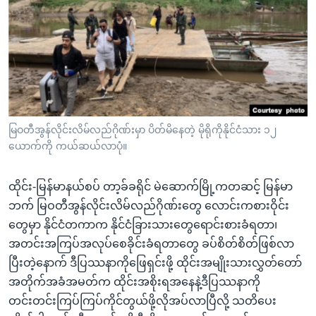
အ
သုတပဒေသာ အင်္ဂလိပ်စာ
ညွန်း
Learning English
စာမျက်နှာ
သို့
ဗွီအိုအေ လူမှုကွန်ယက်များ
ကျော်
ကြည့်
ရန်
ဘာသာစကားများ
မြဝတီအွန်လိုင်းလိမ်လည်ဂိုဏ်းမှာ ပိတ်မိနေတဲ့ မိုရိုကိုနိုင်ငံသား ၁၂
ရှာဖွေ
ယောက်ကို ကယ်ဆယ်လာပုံ။
ရန်
နေရာ
ထိုင်း-မြန်မာနယ်စပ် တာ့ခ်ခရိုင် မဲဆောက်မြို့ကတဆင့် မြန်မာ
သို့
ဘက် မြဝတီအွန်လိုင်းလိမ်လည်ဂိုဏ်းတွေ လောင်းကစားဝိုင်း
ကျော်
တွေမှာ နိုင်ငံတကာက နိုင်ငံခြားသားတွေရောင်းစားခံရတာ၊
ရန်
အတင်းအကြပ်အလုပ်စေခိုင်းခံရတာတွေ ခပ်စိတ်စိတ်ဖြစ်လာ
ပြီးတဲ့နောက် ဒီပြဿနာကိုဖြေရှင်းဖို့ ထိုင်းအမျိုးသားလွှတ်တော်
အတိုက်အခံအမတ်က ထိုင်းအစိုးရအနေနဲ့ဒီပြဿနာကို
တင်းတင်းကြပ်ကြပ်ကိုင်တွယ်ဖို့လိုအပ်လာပြီလို့ သတိပေး