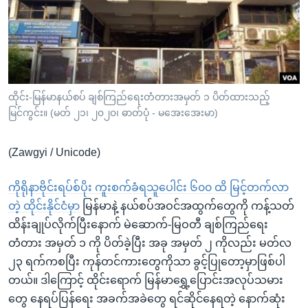
အ
သုတပဒေသာ အင်္ဂလိပ်စာ
ညွန်း
Learning English
စာမျက်နှာ
သို့
ဗွီအိုအေ လူမှုကွန်ယက်များ
ကျော်
ကြည့်
ထိုင်း-မြန်မာနယ်စပ် ချစ်ကြည်ရေးတံတားအမှတ် ၁ ပိတ်ထားသည့်
မြင်ကွင်း။ (မတ် ၂၁၊ ၂၀၂၀၊ ဓာတ်ပုံ - မအေးအေးမာ)
ရန်
ဘာသာစကားများ
ရှာဖွေ
(Zawgyi / Unicode)
ရန်
နေရာ
ကိုရိုနာဗိုင်းရပ်စ်ပိုး ကူးစက်ခံရသူပေါင်း ၆၀၀ ထိ မြင့်တက်လာ
သို့
တဲ့ ထိုင်းနိုင်ငံမှ
ာ မြန်မာနဲ့ နယ်စပ်အဝင်အထွက်တွေကို ကန့်သတ်
ကျော်
ထိန်းချုပ်လိုက်ပြီးနောက် မဲဆောက်-မြဝတီ ချစ်ကြည်ရေး
ရန်
တံတား အမှတ် ၁ ကို ပိတ်ခဲ့ပြီး အခု အမှတ် ၂ ကိုလည်း မတ်လ
၂၃ ရက်ကစပြီး ကုန်တင်ကားတွေကိုသာ ခွင့်ပြုတော့မှာဖြစ်ပါ
တယ်။ ဒါကြောင့် ထိုင်းရောက် မြန်မာရွှေ့ပြောင်းအလုပ်သမား
တွေ နေရပ်ပြန်ရေး အခက်အခဲတွေ ရင်ဆိုင်နေရတဲ့ နောက်ဆုံး