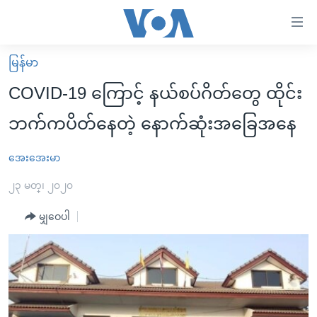
သုံး
ရ
လွယ်ကူ
မြန်မာ
မူလစာမျက်နှာ
စေ
COVID-19 ကြောင့် နယ်စပ်ဂိတ်တွေ ထိုင်း
မြန်မာ
သည့်
ဘက်ကပိတ်နေတဲ့ နောက်ဆုံးအခြေအနေ
ကမ္ဘာ့သတင်းများ
Link
ဗွီဒီယို
နိုင်ငံတကာ
အေးအေးမာ
များ
သတင်းလွတ်လပ်ခွင့်
အမေရိကန်
၂၃ မတ္၊ ၂၀၂၀
ပင်မ
ရပ်ဝန်းတခု လမ်းတခု အလွန်
တရုတ်
အကြောင်းအရာ
မျှဝေပါ
သို့
အင်္ဂလိပ်စာလေ့လာမယ်
အစ္စရေး-ပါလက်စတိုင်း
ကျော်
အပတ်စဉ်ကဏ္ဍများ
အမေရိကန်သုံးအီဒီယံ
ကြည့်
ရေဒီယိုနှင့်ရုပ်သံ အချက်အလက်များ
မကြေးမုံရဲ့ အင်္ဂလိပ်စာ
ရေဒီယို
ရန်
ပင်မ
ရေဒီယို/တီဗွီအစီအစဉ်
ရုပ်ရှင်ထဲက အင်္ဂလိပ်စာ
တီဗွီ