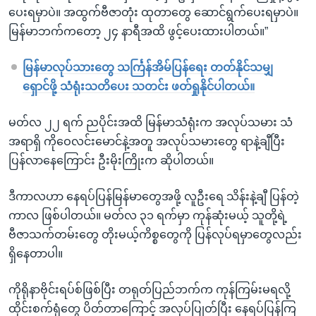
ပေးရမှာပဲ။ အထွက်ဗီဇာတုံး ထုတာတွေ ဆောင်ရွက်ပေးရမှာပဲ။
မြန်မာဘက်ကတော့ ၂၄ နာရီအထိ ဖွင့်ပေးထားပါတယ်။”
မြန်မာလုပ်သားတွေ သင်္ကြန်အိမ်ပြန်ရေး တတ်နိုင်သမျှ
ရှောင်ဖို့ သံရုံးသတိပေး သတင်း ဖတ်ရှုနိုင်ပါတယ်။
မတ်လ ၂၂ ရက် ညပိုင်းအထိ မြန်မာသံရုံးက အလုပ်သမား သံ
အရာရှိ ကိုဝေလင်းမောင်နဲ့အတူ အလုပ်သမားတွေ ရာနဲ့ချီပြီး
ပြန်လာနေကြောင်း ဦးမိုးကြိုးက ဆိုပါတယ်။
ဒီကာလဟာ နေရပ်ပြန်မြန်မာတွေအဖို့ လူဦးရေ သိန်းနဲ့ချီ ပြန်တဲ့
ကာလ ဖြစ်ပါတယ်။ မတ်လ ၃၁ ရက်မှာ ကုန်ဆုံးမယ့် သူတို့ရဲ့
ဗီဇာသက်တမ်းတွေ တိုးမယ့်ကိစ္စတွေကို ပြန်လုပ်ရမှာတွေလည်း
ရှိနေတာပါ။
ကိုရိုနာဗိုင်းရပ်စ်ဖြစ်ပြီး တရုတ်ပြည်ဘက်က ကုန်ကြမ်းမရလို့
ထိုင်းစက်ရုံတွေ ပိတ်တာကြောင့် အလုပ်ပြုတ်ပြီး နေရပ်ပြန်ကြ