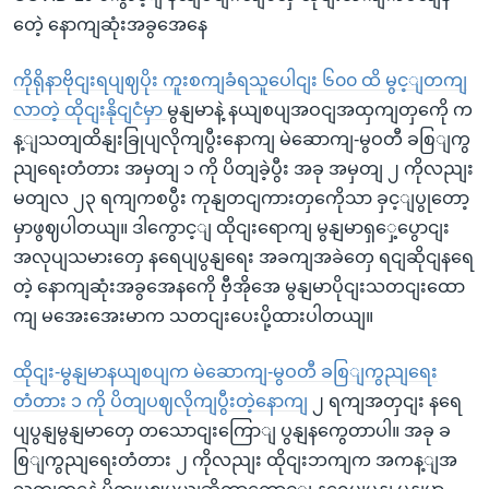
တေဲ့ နောကျဆုံးအခွအေနေ
ကိုရိုနာဗိုငျးရပျဈပိုး ကူးစကျခံရသူပေါငျး ၆၀၀ ထိ မွင့ျတကျ
လာတဲ့ ထိုငျးနိုငျငံမှာ
မွနျမာနဲ့ နယျစပျအဝငျအထှကျတှကေို က
န့ျသတျထိနျးခြုပျလိုကျပွီးနောကျ မဲဆောကျ-မွဝတီ ခစြျကွ
ညျရေးတံတား အမှတျ ၁ ကို ပိတျခဲ့ပွီး အခု အမှတျ ၂ ကိုလညျး
မတျလ ၂၃ ရကျကစပွီး ကုနျတငျကားတှကေိုသာ ခှင့ျပွုတော့
မှာဖွဈပါတယျ။ ဒါကွောင့ျ ထိုငျးရောကျ မွနျမာရှှေ့ပွောငျး
အလုပျသမားတှေ နရေပျပွနျရေး အခကျအခဲတှေ ရငျဆိုငျနရေ
တဲ့ နောကျဆုံးအခွအေနကေို ဗှီအိုအေ မွနျမာပိုငျးသတငျးထော
ကျ မအေးအေးမာက သတငျးပေးပို့ထားပါတယျ။
ထိုငျး-မွနျမာနယျစပျက မဲဆောကျ-မွဝတီ ခစြျကွညျရေး
တံတား ၁ ကို ပိတျပဈလိုကျပွီးတဲ့နောကျ
၂ ရကျအတှငျး နရေ
ပျပွနျမွနျမာတှေ တသောငျးကြောျ ပွနျနကွေတာပါ။ အခု ခ
စြျကွညျရေးတံတား ၂ ကိုလညျး ထိုငျးဘကျက အကန့ျအ