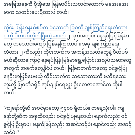
အခြေအနေကို ဗွီအိုအေ မြန်မာပိုင်းသတင်းထောက် မအေးအေး
မာက သတင်းပေးပို့ထားပါတယ်။
ထိုင်း-မြန်မာနယ်စပ်က မဲဆောက်-မြဝတီ ချစ်ကြည်ရေးတံတား
၁ ကို ပိတ်ပစ်လိုက်ပြီးတဲ့နောက်
၂ ရက်အတွင်း နေရပ်ပြန်မြန်မာ
တွေ တသောင်းကျော် ပြန်နေကြတာပါ။ အခု ချစ်ကြည်ရေး
တံတား ၂ ကိုလည်း ထိုင်းဘက်က အကန့်အသတ်တွေနဲ့ ပိတ်ပစ်
မယ်ဆိုတာကြောင့် နေရပ်ပြန် မြန်မာရွှေ့ပြောင်းအလုပ်သမားတွေ
အတွက် အခက်တွေ့နိုင်ပါတယ်။ မြန်မာဘက်ကတော့ ဝင်ခွင့်ပြု
နေဦးမှာဖြစ်ပေမယ့် ထိုင်းဘက်က သဘောထားကို မသိရသေး
ဘူးလို့ မြဝတီခရိုင် အုပ်ချုပ်ရေးမှူး ဦးတေဇာအောင်က ဆိုပါ
တယ်။
“ကျနော်တို့ဆီ အဝင်မှာတော့ ၅၄၀၀ ရှိတယ်။ တနေ့လုံးပါ။ ကျ
နော်တို့ဆီက အခုထိလည်း ဝင်ခွင့်ပြုနေတယ်၊ နောက်လည်း ဝင်
ခွင့်ပြုဦးမှာပဲ။ မနက်ဖြန်လည်း အဆင်သင့်ပဲ၊ နောင်လည်း အဆင့်
သင့်ပဲ။”