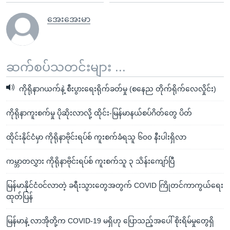
အေးအေးမာ
ဆက်စပ်သတင်းများ ...
ကိုရိုနာဂယက်နဲ့ စီးပွားရေးရိုက်ခတ်မှု (စနေည တိုက်ရိုက်လေလှိုင်း)
ကိုရိုနာကူးစက်မှု ပိုဆိုးလာလို့ ထိုင်း-မြန်မာနယ်စပ်ဂိတ်တွေ ပိတ်
ထိုင်းနိုင်ငံမှာ ကိုရိုနာဗိုင်းရပ်စ် ကူးစက်ခံရသူ ၆၀၀ နီးပါးရှိလာ
ကမ္ဘာတလွှား ကိုရိုနာဗိုင်းရပ်စ် ကူးစက်သူ ၃ သိန်းကျော်ပြီ
မြန်မာနိုင်ငံဝင်လာတဲ့ ခရီးသွားတွေအတွက် COVID ကြိုတင်ကာကွယ်ရေး
ထုတ်ပြန်
မြန်မာနဲ့ လာအိုတို့က COVID-19 မရှိဟု ပြောသည့်အပေါ် စိုးရိမ်မှုတွေရှိ