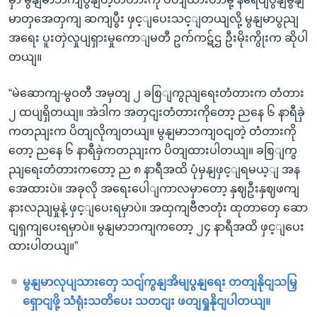
မာတှအေတှကျ ဆကျပွီး ဖှင့ျပေးသင့ျတယျလို့ မွနျမာပွညျ
အရေး ပူးတှဲလှုပျရှားမှုကောျမတီ ဥက်ကဋ်ဌ ဦးမိုးကွိုးက ဆိုပါ
တယျ။
“မဲဆောကျ-မွဝတီ အမှတျ ၂ ခစြျကွညျရေးတံတားက တံတား
၂ ထပျရှိတယျ။ အဲဒါက အတှငျးတံတားကိုတော့ ညနေ ၆ နာရီခှဲ
ကတညျးက ပိတျလိုကျတယျ။ မွနျမာဘကျဝငျတဲ့ တံတားကို
တော့ ညနေ ၆ နာရီခှဲကတညျးက ပိတျထားပါတယျ။ ခစြျကွ
ညျရေးတံတားကတော့ ည ၈ နာရီအထိ ပုံမှနျဖှင့ျရမယ့ျ အန
အေထားပဲ။ အခုလို အရေးပေါျကာလမှာတော့ နှဈဦးနှဈဖကျ
နားလညျမှုနဲ့ ဖှင့ျပေးရမှာပဲ။ အထှကျဗီဇာတုံး ထုတာတှေ ဆော
ငျရှကျပေးရမှာပဲ။ မွနျမာဘကျကတော့ ၂၄ နာရီအထိ ဖှင့ျပေး
ထားပါတယျ။”
မွနျမာလုပျသားတှေ သငျ်ကွနျအိမျပွနျရေး တတျနိုငျသမြှ
ရှောငျဖို့ သံရုံးသတိပေး သတငျး ဖတျရှုနိုငျပါတယျ။