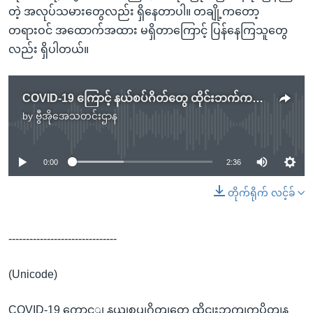
တဲ့ အလုပ်သမားတွေလည်း ရှိနေတာပါ။ တချို့ကတော့
တရားဝင် အထောက်အထား မရှိတာကြောင့် ပြန်နေကြသူတွေ
လည်း ရှိပါတယ်။
COVID-19 ကြောင့် နယ်စပ်ဂိတ်တွေ ထိုင်းဘက်ကပိတ်နေတဲ့ နောက်ဆုံးအခြေအနေ
by
ဗွီအိုအေသတင်းဌာန
No media source currently available
0:00
2:36
တိုက်ရိုက် လင့်ခ်
-------------------------------
(Unicode)
COVID-19 ကွောင့ျ နယျစပျဂိတျတှေ ထိုငျးဘကျကပိတျန