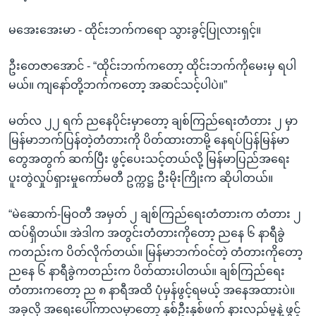
မအေးအေးမာ - ထိုင်းဘက်ကရော သွားခွင့်ပြုလားရှင့်။
ဦးတေဇာအောင် - “ထိုင်းဘက်ကတော့ ထိုင်းဘက်ကိုမေးမှ ရပါ
မယ်။ ကျနော်တို့ဘက်ကတော့ အဆင်သင့်ပါပဲ။”
မတ်လ ၂၂ ရက် ညနေပိုင်းမှာတော့ ချစ်ကြည်ရေးတံတား ၂ မှာ
မြန်မာဘက်ပြန်တဲ့တံတားကို ပိတ်ထားတာမို့ နေရပ်ပြန်မြန်မာ
တွေအတွက် ဆက်ပြီး ဖွင့်ပေးသင့်တယ်လို့ မြန်မာပြည်အရေး
ပူးတွဲလှုပ်ရှားမှုကော်မတီ ဥက္ကဋ္ဌ ဦးမိုးကြိုးက ဆိုပါတယ်။
“မဲဆောက်-မြဝတီ အမှတ် ၂ ချစ်ကြည်ရေးတံတားက တံတား ၂
ထပ်ရှိတယ်။ အဲဒါက အတွင်းတံတားကိုတော့ ညနေ ၆ နာရီခွဲ
ကတည်းက ပိတ်လိုက်တယ်။ မြန်မာဘက်ဝင်တဲ့ တံတားကိုတော့
ညနေ ၆ နာရီခွဲကတည်းက ပိတ်ထားပါတယ်။ ချစ်ကြည်ရေး
တံတားကတော့ ည ၈ နာရီအထိ ပုံမှန်ဖွင့်ရမယ့် အနေအထားပဲ။
အခုလို အရေးပေါ်ကာလမှာတော့ နှစ်ဦးနှစ်ဖက် နားလည်မှုနဲ့ ဖွင့်