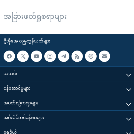
အခြားဖတ်ရှုစရာများ
ဗွီအိုအေ လူမှုကွန်ယက်များ
သတင်း
၀န်ဆောင်မှုများ
အပတ်စဉ်ကဏ္ဍများ
အင်္ဂလိပ်သင်ခန်းစာများ
ရေဒီယို