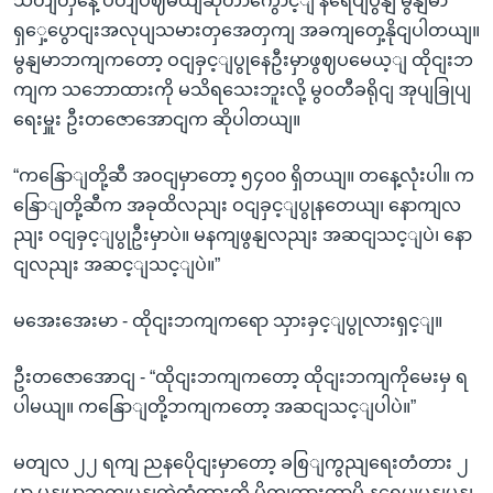
သတျတှနေဲ့ ပိတျပဈမယျဆိုတာကွောင့ျ နရေပျပွနျ မွနျမာ
ရှှေ့ပွောငျးအလုပျသမားတှအေတှကျ အခကျတှေ့နိုငျပါတယျ။
မွနျမာဘကျကတော့ ဝငျခှင့ျပွုနေဦးမှာဖွဈပမေယ့ျ ထိုငျးဘ
ကျက သဘောထားကို မသိရသေးဘူးလို့ မွဝတီခရိုငျ အုပျခြုပျ
ရေးမှူး ဦးတဇောအောငျက ဆိုပါတယျ။
“ကနြောျတို့ဆီ အဝငျမှာတော့ ၅၄၀၀ ရှိတယျ။ တနေ့လုံးပါ။ က
နြောျတို့ဆီက အခုထိလညျး ဝငျခှင့ျပွုနတေယျ၊ နောကျလ
ညျး ဝငျခှင့ျပွုဦးမှာပဲ။ မနကျဖွနျလညျး အဆငျသင့ျပဲ၊ နော
ငျလညျး အဆင့ျသင့ျပဲ။”
မအေးအေးမာ - ထိုငျးဘကျကရော သှားခှင့ျပွုလားရှင့ျ။
ဦးတဇောအောငျ - “ထိုငျးဘကျကတော့ ထိုငျးဘကျကိုမေးမှ ရ
ပါမယျ။ ကနြောျတို့ဘကျကတော့ အဆငျသင့ျပါပဲ။”
မတျလ ၂၂ ရကျ ညနပေိုငျးမှာတော့ ခစြျကွညျရေးတံတား ၂
မှာ မွနျမာဘကျပွနျတဲ့တံတားကို ပိတျထားတာမို့ နရေပျပွနျမွနျ