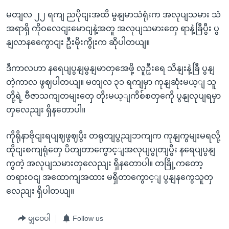
မတျလ ၂၂ ရကျ ညပိုငျးအထိ မွနျမာသံရုံးက အလုပျသမား သံ
အရာရှိ ကိုဝလေငျးမောငျနဲ့အတူ အလုပျသမားတှေ ရာနဲ့ခြီပွီး ပွ
နျလာနကွေောငျး ဦးမိုးကွိုးက ဆိုပါတယျ။
ဒီကာလဟာ နရေပျပွနျမွနျမာတှအေဖို့ လူဦးရေ သိနျးနဲ့ခြီ ပွနျ
တဲ့ကာလ ဖွဈပါတယျ။ မတျလ ၃၁ ရကျမှာ ကုနျဆုံးမယ့ျ သူ
တို့ရဲ့ ဗီဇာသကျတမျးတှေ တိုးမယ့ျကိစ်စတှကေို ပွနျလုပျရမှာ
တှလေညျး ရှိနတောပါ။
ကိုရိုနာဗိုငျးရပျဈဖွဈပွီး တရုတျပွညျဘကျက ကုနျကွမျးမရလို့
ထိုငျးစကျရုံတှေ ပိတျတာကွောင့ျအလုပျပွုတျပွီး နရေပျပွနျ
ကွတဲ့ အလုပျသမားတှလေညျး ရှိနတောပါ။ တခြို့ကတော့
တရားဝငျ အထောကျအထား မရှိတာကွောင့ျ ပွနျနကွေသူတှ
လေညျး ရှိပါတယျ။
မျှဝေပါ
Follow us