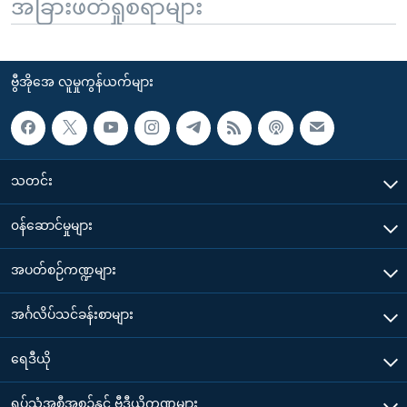
အခြားဖတ်ရှုစရာများ
ဗွီအိုအေ လူမှုကွန်ယက်များ
သတင်း
၀န်ဆောင်မှုများ
အပတ်စဉ်ကဏ္ဍများ
အင်္ဂလိပ်သင်ခန်းစာများ
ရေဒီယို
ရုပ်သံအစီအစဉ်နှင့် ဗွီဒီယိုကဏ္ဍများ