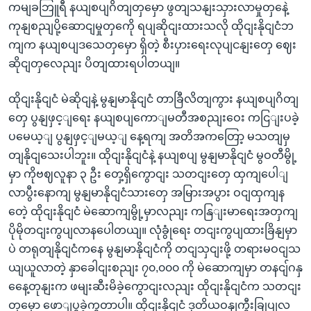
ကမျခဘြူရီ နယျစပျဂိတျတှမှော ဖွတျသနျးသှားလာမှုတှနေဲ့
ကုနျစညျပို့ဆောငျမှုတှကေို ရပျဆိုငျးထားသလို ထိုငျးနိုငျငံဘ
ကျက နယျစပျဒသေတှမှော ရှိတဲ့ စီးပှားရေးလုပျငနျးတှေ ဈေး
ဆိုငျတှလေညျး ပိတျထားရပါတယျ။
ထိုငျးနိုငျငံ မဲဆိုငျနဲ့ မွနျမာနိုငျငံ တာခြီလိတျကွား နယျစပျဂိတျ
တှေ ပွနျဖှင့ျရေး နယျစပျကောျမတီအစညျးဝေး ကငြျးပခဲ့
ပမေယ့ျ ပွနျဖှင့ျမယ့ျ နေ့ရကျ အတိအကတြော့ မသတျမှ
တျနိုငျသေးပါဘူး။ ထိုငျးနိုငျငံနဲ့ နယျစပျ မွနျမာနိုငျငံ မွဝတီမွို့
မှာ ကိုဗဈလူနာ ၃ ဦး တှေ့ရှိကွောငျး သတငျးတှေ ထှကျပေါျ
လာပွီးနောကျ မွနျမာနိုငျငံသားတှေ အမြားအပွား ဝငျထှကျန
တေဲ့ ထိုငျးနိုငျငံ မဲဆောကျမွို့မှာလညျး ကနြျးမာရေးအတှကျ
ပိုမိုတငျးကွပျလာနပေါတယျ။ လုံခွုံရေး တငျးကွပျထားခြိနျမှာ
ပဲ တရုတျနိုငျငံကနေ မွနျမာနိုငျငံကို တငျသှငျးဖို့ တရားမဝငျသ
ယျယူလာတဲ့ နှာခေါငျးစညျး ၇၀,၀၀၀ ကို မဲဆောကျမှာ တနငျ်ဂနှ
နေေ့တုနျးက ဖမျးဆီးမိခဲ့ကွောငျးလညျး ထိုငျးနိုငျငံက သတငျး
တှမှော ဖောျပွခဲ့ကွတာပါ။ ထိုငျးနိုငျငံ ဒုတိယဝနျကွီးခြုပျလ