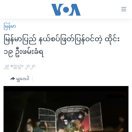
သုံး
ရ
လွယ်ကူ
မြန်မာ
မူလစာမျက်နှာ
စေ
မြန်မာပြည် နယ်စပ်ဖြတ်ပြန်ဝင်တဲ့ ထိုင်း
မြန်မာ
သည့်
၁၉ ဦးဖမ်းခံရ
ကမ္ဘာ့သတင်းများ
Link
ဗွီဒီယို
နိုင်ငံတကာ
၂၉ စက္တင္ဘာ၊ ၂၀၂၀
များ
သတင်းလွတ်လပ်ခွင့်
အမေရိကန်
ပင်မ
မျှဝေပါ
ရပ်ဝန်းတခု လမ်းတခု အလွန်
တရုတ်
အကြောင်းအရာ
သို့
အင်္ဂလိပ်စာလေ့လာမယ်
အစ္စရေး-ပါလက်စတိုင်း
ကျော်
အပတ်စဉ်ကဏ္ဍများ
အမေရိကန်သုံးအီဒီယံ
ကြည့်
ရေဒီယိုနှင့်ရုပ်သံ အချက်အလက်များ
မကြေးမုံရဲ့ အင်္ဂလိပ်စာ
ရေဒီယို
ရန်
ပင်မ
ရေဒီယို/တီဗွီအစီအစဉ်
ရုပ်ရှင်ထဲက အင်္ဂလိပ်စာ
တီဗွီ