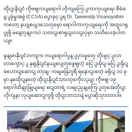
ထိုငျးနိုငျငံ ကိုဗဈကပျရောဂါ တိုကျဖကြျကာကှယျရေး စီမံခ
န့ျခှဲမှုအဖှဲ့ (CCSA) ပွောခှင့ျရ Dr. Taweesilp Visanuyothin
ကတော့ နယျစပျဒသေတှမှော ရောဂါကာကှယျရေးကို အထူးဂရု
ပွုဖို့ မနေ့တုနျးကပဲ သတငျးစာရှငျးလငျးပှဲမှာ သတိပေးခဲ့ပါတ
ယျ။
မွနျမာနိုငျငံဘကျက ကပျရောဂါပွန့ျပှားမှုတှေ တိုးမွင့ျလာ
တာကွောင့ျ နှဈနိုငျငံနယျစပျတှဖွေဈတဲ့ ခငြျးမိုငျ-ခငြျးရိုငျ
မဲဟောငျဆောငျ တာ့ချ- ကမျခနြဘူရီ ရနောငျးစတဲ့ ခရိုငျ ၁၀ ခု
မှာ နထေိုငျနတေဲ့ ထိုငျးနိုငျငံသားတှကေိုလညျး ကိုဗဈ-၁၉
ရောဂါထိနျးခြုပျရေး စငျတာရဲ့ လမျးညှနျခကြျတှအေတိုငျး
လိုကျနာ လုပျဆောငျကွဖို့ ထိုငျးဘာသာနဲ့ ပွောဆိုသှားတာပါ။