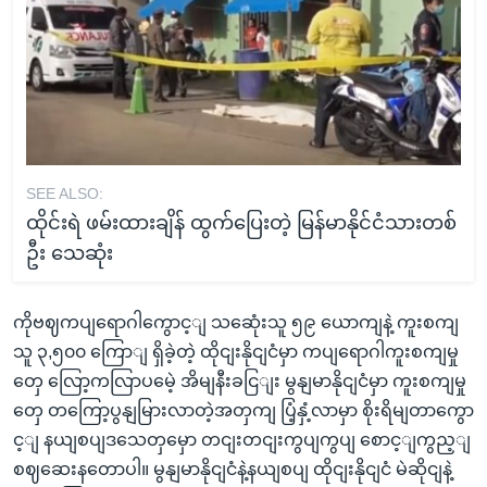
SEE ALSO:
ထိုင်းရဲ ဖမ်းထားချိန် ထွက်ပြေးတဲ့ မြန်မာနိုင်ငံသားတစ်
ဦး သေဆုံး
ကိုဗဈကပျရောဂါကွောင့ျ သဆေုံးသူ ၅၉ ယောကျနဲ့ ကူးစကျ
သူ ၃,၅၀၀ ကြောျ ရှိခဲ့တဲ့ ထိုငျးနိုငျငံမှာ ကပျရောဂါကူးစကျမှု
တှေ လြော့ကလြာပမေဲ့ အိမျနီးခငြျး မွနျမာနိုငျငံမှာ ကူးစကျမှု
တှေ တကြော့ပွနျမြားလာတဲ့အတှကျ ပြံ့နှံ့လာမှာ စိုးရိမျတာကွော
င့ျ နယျစပျဒသေတှမှော တငျးတငျးကွပျကွပျ စောင့ျကွည့ျ
စဈဆေးနတောပါ။ မွနျမာနိုငျငံနဲ့နယျစပျ ထိုငျးနိုငျငံ မဲဆိုငျနဲ့