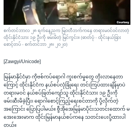
အ
သုတပဒေသာ အင်္ဂလိပ်စာ
ညွန်း
Learning English
စာမျက်နှာ
သို့
ဗွီအိုအေ လူမှုကွန်ယက်များ
စက်တင်ဘာလ ၂၈ ရက်နေ့ညက မြဝတီဘက်ကနေ တရားမဝင်ဝင်လာတဲ့
ကျော်
ထိုင်းနိုင်ငံသား ၁၉ ဦးကို ဖမ်းမိတဲ့ မြင်ကွင်း။ (ဓာတ်ပုံ - ထိုင်းနယ်ခြား
ကြည့်
စောင့်တပ် - စက်တင်ဘာ ၂၈၊ ၂၀၂၀)
ရန်
ဘာသာစကားများ
ရှာဖွေ
[Zawgyi/Unicode]
ရန်
နေရာ
မြန်မာနိုင်ငံမှာ ကိုဗစ်ကပ်ရောဂါ ကူးစက်မှုတွေ တိုးလာနေတာ
သို့
ကြောင့် ထိုင်းနိုင်ငံက နယ်စပ်လုံခြုံရေး တင်းကြပ်ထားချိန်မှာပဲ
ကျော်
တရားမဝင် နယ်စပ်ဖြတ်ကျော်သူ ထိုင်းနိုင်ငံသား ၁၉ ဦးကို
ရန်
ဖမ်းဆီးမိခဲ့ပြီး၊ ရောဂါစောင့်ကြည့်ရေးစင်တာကို ပို့လိုက်တဲ့
အကြောင်း ပြောပြပါမယ်။ ဗွီအိုအေမြန်မာပိုင်းသတင်းထောက် မ
အေးအေးမာက ထိုင်းမြန်မာနယ်စပ်ကနေ သတင်းပေးပို့ထားပါ
တယ်။