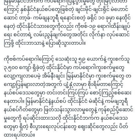
မြန်မာနိုင်ငံဘက်က ကပ်ရောဂါပြန့်ပွားမှုတွေ တိုးမြင့်လာတာ
ကြောင့် နှစ်နိုင်ငံနယ်စပ်တွေဖြစ်တဲ့ ချင်းမိုင်-ချင်းရိုင် မဲဟောင်
ဆောင် တာ့ခ်- ကမ်ချနဘူရီ ရနောင်းစတဲ့ ခရိုင် ၁၀ ခုမှာ နေထိုင်
နေတဲ့ ထိုင်းနိုင်ငံသားတွေကိုလည်း ကိုဗစ်-၁၉ ရောဂါထိန်းချုပ်
ရေး စင်တာရဲ့ လမ်းညွန်ချက်တွေအတိုင်း လိုက်နာ လုပ်ဆောင်
ကြဖို့ ထိုင်းဘာသာနဲ့ ပြောဆိုသွားတာပါ။
ကိုဗစ်ကပ်ရောဂါကြောင့် သေဆုံးသူ ၅၉ ယောက်နဲ့ ကူးစက်သူ
၃,၅၀၀ ကျော် ရှိခဲ့တဲ့ ထိုင်းနိုင်ငံမှာ ကပ်ရောဂါကူးစက်မှုတွေ
လျော့ကျလာပေမဲ့ အိမ်နီးချင်း မြန်မာနိုင်ငံမှာ ကူးစက်မှုတွေ တ
ကျော့ပြန်များလာတဲ့အတွက် ပျံ့နှံ့လာမှာ စိုးရိမ်တာကြောင့်
နယ်စပ်ဒေသတွေမှာ တင်းတင်းကြပ်ကြပ် စောင့်ကြည့်စစ်ဆေး
နေတာပါ။ မြန်မာနိုင်ငံနဲ့နယ်စပ် ထိုင်းနိုင်ငံ မဲဆိုင်နဲ့ ကမ်ချဘူရီ
နယ်စပ်ဂိတ်တွေမှာ ဖြတ်သန်းသွားလာမှုတွေနဲ့ ကုန်စည်ပို့ဆောင်
မှုတွေကို ရပ်ဆိုင်းထားသလို ထိုင်းနိုင်ငံဘက်က နယ်စပ်ဒေသ
တွေမှာ ရှိတဲ့ စီးပွားရေးလုပ်ငန်းတွေ ဈေးဆိုင်တွေလည်း ပိတ်
ထားရပါတယ်။