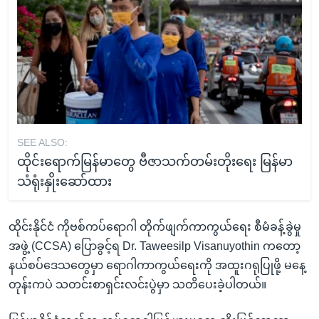
SEE ALSO:
ထိုင်းရောက်မြန်မာတွေ ဗီဇာသက်တမ်းတိုးရေး မြန်မာ
သံရုံးနှိုးဆော်ထား
ထိုင်းနိုင်ငံ ကိုဗစ်ကပ်ရောဂါ တိုက်ဖျက်ကာကွယ်ရေး စီမံခန့်ခွဲမှု
အဖွဲ့ (CCSA) ပြောခွင့်ရ Dr. Taweesilp Visanuyothin ကတော့
နယ်စပ်ဒေသတွေမှာ ရောဂါကာကွယ်ရေးကို အထူးဂရုပြုဖို့ မနေ့
တုန်းကပဲ သတင်းစာရှင်းလင်းပွဲမှာ သတိပေးခဲ့ပါတယ်။