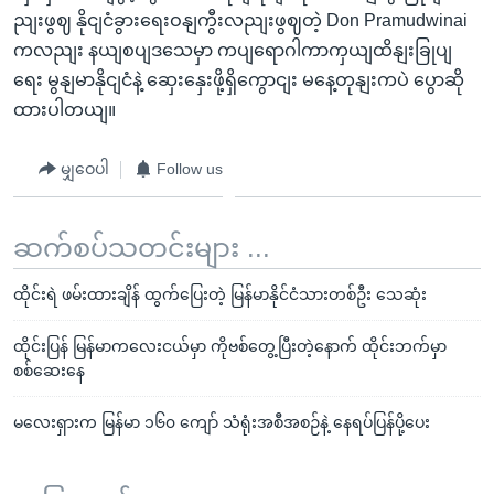
ညျးဖွဈ နိုငျငံခွားရေးဝနျကွီးလညျးဖွဈတဲ့ Don Pramudwinai
ကလညျး နယျစပျဒသေမှာ ကပျရောဂါကာကှယျထိနျးခြုပျ
ရေး မွနျမာနိုငျငံနဲ့ ဆှေးနှေးဖို့ရှိကွောငျး မနေ့တုနျးကပဲ ပွောဆို
ထားပါတယျ။
မျှဝေပါ
Follow us
ဆက်စပ်သတင်းများ ...
ထိုင်းရဲ ဖမ်းထားချိန် ထွက်ပြေးတဲ့ မြန်မာနိုင်ငံသားတစ်ဦး သေဆုံး
ထိုင်းပြန် မြန်မာကလေးငယ်မှာ ကိုဗစ်တွေ့ပြီးတဲ့နောက် ထိုင်းဘက်မှာ
စစ်ဆေးနေ
မလေးရှားက မြန်မာ ၁၆၀ ကျော် သံရုံးအစီအစဉ်နဲ့ နေရပ်ပြန်ပို့ပေး