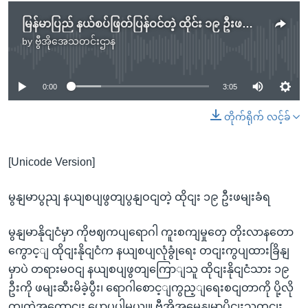
မြန်မာပြည် နယ်စပ်ဖြတ်ပြန်ဝင်တဲ့ ထိုင်း ၁၉ ဦးဖမ်းခံရ
by
ဗွီအိုအေသတင်းဌာန
No media source currently available
0:00
3:05
တိုက်ရိုက် လင့်ခ်
[Unicode Version]
မွနျမာပွညျ နယျစပျဖွတျပွနျဝငျတဲ့ ထိုငျး ၁၉ ဦးဖမျးခံရ
မွနျမာနိုငျငံမှာ ကိုဗဈကပျရောဂါ ကူးစကျမှုတှေ တိုးလာနတော
ကွောင့ျ ထိုငျးနိုငျငံက နယျစပျလုံခွုံရေး တငျးကွပျထားခြိနျ
မှာပဲ တရားမဝငျ နယျစပျဖွတျကြောျသူ ထိုငျးနိုငျငံသား ၁၉
ဦးကို ဖမျးဆီးမိခဲ့ပွီး၊ ရောဂါစောင့ျကွည့ျရေးစငျတာကို ပို့လို
ကျတဲ့အကွောငျး ပွောပွပါမယျ။ ဗှီအိုအမွေနျမာပိုငျးသတငျး