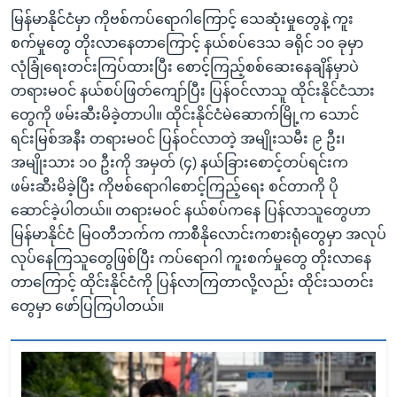
မြန်မာနိုင်ငံမှာ ကိုဗစ်ကပ်ရောဂါကြောင့် သေဆုံးမှုတွေနဲ့ ကူး
စက်မှုတွေ တိုးလာနေတာကြောင့် နယ်စပ်ဒေသ ခရိုင် ၁၀ ခုမှာ
လုံခြုံရေးတင်းကြပ်ထားပြီး စောင့်ကြည့်စစ်ဆေးနေချိန်မှာပဲ
တရားမဝင် နယ်စပ်ဖြတ်ကျော်ပြီး ပြန်ဝင်လာသူ ထိုင်းနိုင်ငံသား
တွေကို ဖမ်းဆီးမိခဲ့တာပါ။ ထိုင်းနိုင်ငံမဲဆောက်မြို့က သောင်
ရင်းမြစ်အနီး တရားမဝင် ပြန်ဝင်လာတဲ့ အမျိုးသမီး ၉ ဦး၊
အမျိုးသား ၁၀ ဦးကို အမှတ် (၄) နယ်ခြားစောင့်တပ်ရင်းက
ဖမ်းဆီးမိခဲ့ပြီး ကိုဗစ်ရောဂါစောင့်ကြည့်ရေး စင်တာကို ပို
ဆောင်ခဲ့ပါတယ်။ တရားမဝင် နယ်စပ်ကနေ ပြန်လာသူတွေဟာ
မြန်မာနိုင်ငံ မြဝတီဘက်က ကာစီနိုလောင်းကစားရုံတွေမှာ အလုပ်
လုပ်နေကြသူတွေဖြစ်ပြီး ကပ်ရောဂါ ကူးစက်မှုတွေ တိုးလာနေ
တာကြောင့် ထိုင်းနိုင်ငံကို ပြန်လာကြတာလို့လည်း ထိုင်းသတင်း
တွေမှာ ဖော်ပြကြပါတယ်။