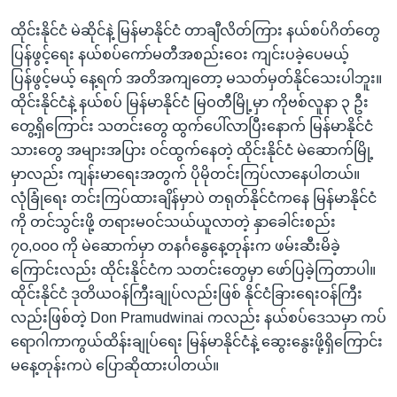
ထိုင်းနိုင်ငံ မဲဆိုင်နဲ့ မြန်မာနိုင်ငံ တာချီလိတ်ကြား နယ်စပ်ဂိတ်တွေ
ပြန်ဖွင့်ရေး နယ်စပ်ကော်မတီအစည်းဝေး ကျင်းပခဲ့ပေမယ့်
ပြန်ဖွင့်မယ့် နေ့ရက် အတိအကျတော့ မသတ်မှတ်နိုင်သေးပါဘူး။
ထိုင်းနိုင်ငံနဲ့ နယ်စပ် မြန်မာနိုင်ငံ မြဝတီမြို့မှာ ကိုဗစ်လူနာ ၃ ဦး
တွေ့ရှိကြောင်း သတင်းတွေ ထွက်ပေါ်လာပြီးနောက် မြန်မာနိုင်ငံ
သားတွေ အများအပြား ဝင်ထွက်နေတဲ့ ထိုင်းနိုင်ငံ မဲဆောက်မြို့
မှာလည်း ကျန်းမာရေးအတွက် ပိုမိုတင်းကြပ်လာနေပါတယ်။
လုံခြုံရေး တင်းကြပ်ထားချိန်မှာပဲ တရုတ်နိုင်ငံကနေ မြန်မာနိုင်ငံ
ကို တင်သွင်းဖို့ တရားမဝင်သယ်ယူလာတဲ့ နှာခေါင်းစည်း
၇၀,၀၀၀ ကို မဲဆောက်မှာ တနင်္ဂနွေနေ့တုန်းက ဖမ်းဆီးမိခဲ့
ကြောင်းလည်း ထိုင်းနိုင်ငံက သတင်းတွေမှာ ဖော်ပြခဲ့ကြတာပါ။
ထိုင်းနိုင်ငံ ဒုတိယဝန်ကြီးချုပ်လည်းဖြစ် နိုင်ငံခြားရေးဝန်ကြီး
လည်းဖြစ်တဲ့ Don Pramudwinai ကလည်း နယ်စပ်ဒေသမှာ ကပ်
ရောဂါကာကွယ်ထိန်းချုပ်ရေး မြန်မာနိုင်ငံနဲ့ ဆွေးနွေးဖို့ရှိကြောင်း
မနေ့တုန်းကပဲ ပြောဆိုထားပါတယ်။