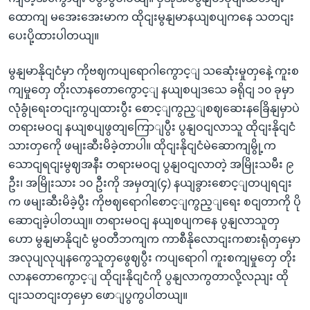
ထောကျ မအေးအေးမာက ထိုငျးမွနျမာနယျစပျကနေ သတငျး
ပေးပို့ထားပါတယျ။
မွနျမာနိုငျငံမှာ ကိုဗဈကပျရောဂါကွောင့ျ သဆေုံးမှုတှနေဲ့ ကူးစ
ကျမှုတှေ တိုးလာနတောကွောင့ျ နယျစပျဒသေ ခရိုငျ ၁၀ ခုမှာ
လုံခွုံရေးတငျးကွပျထားပွီး စောင့ျကွည့ျစဈဆေးနခြေိနျမှာပဲ
တရားမဝငျ နယျစပျဖွတျကြောျပွီး ပွနျဝငျလာသူ ထိုငျးနိုငျငံ
သားတှကေို ဖမျးဆီးမိခဲ့တာပါ။ ထိုငျးနိုငျငံမဲဆောကျမွို့က
သောငျရငျးမွဈအနီး တရားမဝငျ ပွနျဝငျလာတဲ့ အမြိုးသမီး ၉
ဦး၊ အမြိုးသား ၁၀ ဦးကို အမှတျ(၄) နယျခွားစောင့ျတပျရငျး
က ဖမျးဆီးမိခဲ့ပွီး ကိုဗဈရောဂါစောင့ျကွည့ျရေး စငျတာကို ပို
ဆောငျခဲ့ပါတယျ။ တရားမဝငျ နယျစပျကနေ ပွနျလာသူတှ
ဟော မွနျမာနိုငျငံ မွဝတီဘကျက ကာစီနိုလောငျးကစားရုံတှမှော
အလုပျလုပျနကွေသူတှဖွေဈပွီး ကပျရောဂါ ကူးစကျမှုတှေ တိုး
လာနတောကွောင့ျ ထိုငျးနိုငျငံကို ပွနျလာကွတာလို့လညျး ထို
ငျးသတငျးတှမှော ဖောျပွကွပါတယျ။