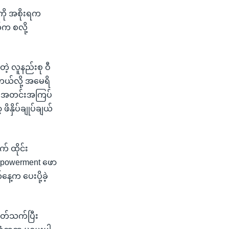
်ကို အစိုးရက
က စလို့
့ လူနည်းစု ဝီ
်တယ်လို့ အမေရိ
ကို အတင်းအကြပ်
ိနှိပ်ချုပ်ချယ်
က် ထိုင်း
Empowerment ဖော
ေ့က ပေးပို့ခဲ့
 ပတ်သက်ပြီး