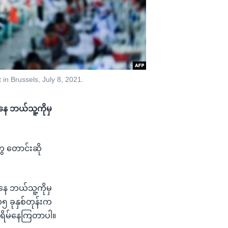
in Brussels, July 8, 2021.
ကနေ ဘယ်သူ့ကိုမှ
ွေ တောင်းဆို
ကနေ ဘယ်သူ့ကိုမှ
၁၅ ခုနှစ်တုန်းက
စိုးရိမ်နေကြတာပါ။