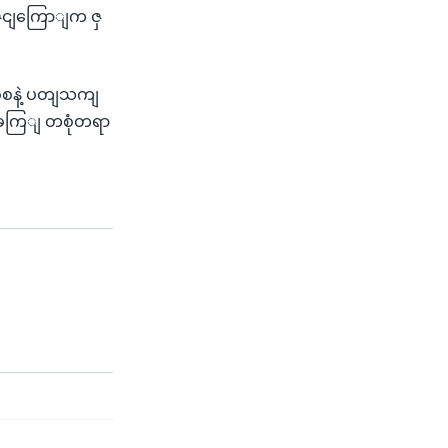
ါဇငျကြောျက ဇှ
ိစ်စနဲ့ ပတျသကျ
ှတျခကြျ တစုံတရာ