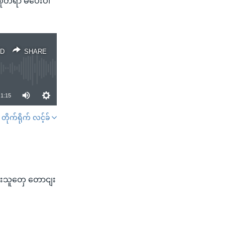
တစုံတရာ မပေးပါ
D
SHARE
1:15
တိုက်ရိုက် လင့်ခ်
SHARE
ှားသူတှေ တောငျး