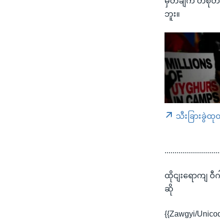
မှတ်ချက် တစုံတရ
ဘူး။
သီးခြားခွဲထု
............................
ထိုငျးရောကျ ဝီ
ဆို
{{Zawgyi/Unico