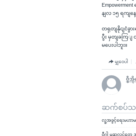
Empowerment ဖေ
နျလ ၁၅ ရကျနေ့
တရုတျနိုငျငံခွာ
ပွီး မှတျခကြျ 
မပေးပါဘူး။
မျှဝေပါ
ဗွီအ
ဆက်စပ်သတင
လူ့အခွင့်ရေးမဟာမင
ဝီဂါ မူဆလင်တွေ အပ