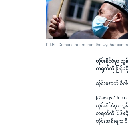
FILE - Demonstrators from the Uyghur communi
ထိုင်းနိုင်ငံမှာ
တရုတ်ကို ပြန်မပိ
ထိုင်းရောက် ဝီဂ
{{Zawgyi/Unico
ထိုင်းနိုင်ငံမှာ
တရုတ်ကို ပြန်မပိ
ထိုင်းအစိုးရက ဝီ