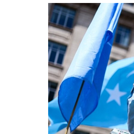
သုတပဒေသာ အင်္ဂလိပ်စာ
အ
ညွန်း
စာမျက်နှာ
သို့
ကျော်
ကြည့်
ရန်
ရှာဖွေ
ရန်
နေရာ
သို့
ကျော်
ရန်