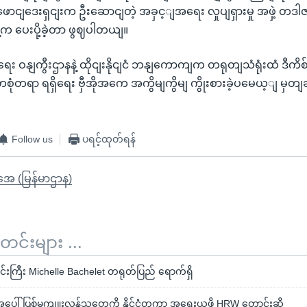
ာငျဒေးရှငျးက ဦးဆောငျတဲ့ အခှင့ျအရေး လှုပျရှားမှု အဖှဲ့ တဒ
က ပေးပို့ခဲ့တာ ဖွဈပါတယျ။
းရေး ဝနျကွီးဌာနနဲ့ ထိုငျးနိုငျငံ ဘနျကောကျက တရုတျသံရုံးထံ ဒီက
တစုံတရာ ရရှိရေး ဗှီအိုအကေ အကွိမျကွိမျ ကွိုးစားခဲ့ပမေယ့ျ မ
Follow us
ပရင့်ထုတ်ရန်
ိုအေ (မြန်မာဌာန)
်းများ ...
်းကြီး Michelle Bachelet တရုတ်ပြည် ရောက်ရှိ
ေါ် ပြစ်မှုကျူးလွန်သူတွေကို နိုင်ငံတကာ အရေးယူဖို့ HRW တောင်းဆို