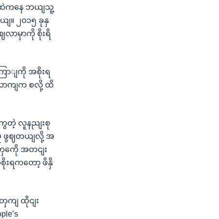
၅၀ ထဲကနေ ဘယျသူ့
တယျ။ ၂၀၁၅ ခုနှ
လာမှာကို စိုးရိ
ြောျကို အစိုးရ
ောကျက စလို့ ထိ
ွတဲ့ လူနညျးစု
ှု ဖွဈတယျလို့ အ
ါတှကေို အတငျး
ုးရကတော့ ဖိနှိ
အတှကျ ထိုငျး
ple’s