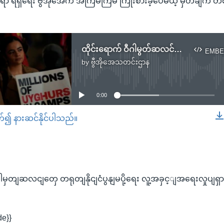
ာ ရရှိရေး ဗွီအိုအေက အကြိမ်ကြိမ် ကြိုးစားခဲ့ပေမယ့် မှတ်ချက် 
ထိုင်းရောက် ဝီဂါမွတ်ဆလင်တွေ တရုတ်နိုင်ငံပြန်မပို့ရေး လူ့အခွင့်အရေးလှုပ်ရှားသူတွေ တောင်းဆို
EMBE
by
ဗွီအိုအေသတင်းဌာန
No media source currently available
0:00
တ်၍ နားဆင်နိုင်ပါသည်။
EMBED
ဂါမှတျဆလငျတှေ တရုတျနိုငျငံပွနျမပို့ရေး လူ့အခှင့ျအရေးလှုပျရ
de}}