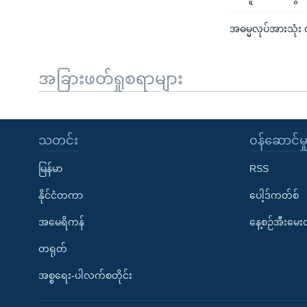
အဓမ္မလုပ်အားသုံး
အခြားဖတ်ရှုစရာများ
သတင်း
၀န်ဆောင်မှ
မြန်မာ
RSS
နိုင်ငံတကာ
ပေါ့ဒ်ကတ်စ်
အမေရိကန်
နေ့စဉ်အီးမေ
တရုတ်
အစ္စရေး-ပါလက်စတိုင်း