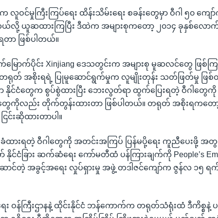
န်းက လူဝင်မှုကြီးကြပ်ရေး ထိန်းသိမ်းရေး စခန်းတွေမှာ ဝီဂါ ၅၀ ကျော
တယ်လို့ ယူဆထားကြပြီး ဒီထဲက အများစုကတော့ ၂၀၁၄ ခုနှစ်လောက်
ားရတာ ဖြစ်ပါတယ်။
်မြောက်ပိုင်း Xinjiang ဒေသတွင်းက အများစု မူဆလင်တွေ ဖြစ်ကြတဲ
တရုတ် အစိုးရရဲ့ ပြုမူဆောင်ရွက်မှုက လူမျိုးတုန်း သတ်ဖြတ်မှု ဖြစ
ာ နိုင်ငံတွေက စွပ်စွဲထားပြီး ဘေးလွတ်ရာ ထွက်ပြေးရတဲ့ ဝီဂါတွေ
ုင်ငံတွေကိုလည်း တိုက်တွန်းထားတာ ဖြစ်ပါတယ်။ တရုတ် အစိုးရကတော့ ဖ
့ ငြင်းဆိုထားတာပါ။
 ဖမ်းခံထားရတဲ့ ဝီဂါတွေကို အတင်းအကြပ် ပြန်မပို့ရေး ကူညီပေးဖို့ အတွ
 နိုင်ငံခြား ဆက်ဆံရေး ကော်မတီထံ ပန်ကြားချက်ကို People’s 
ာင်တဲ့ အခွင့်အရေး လှုပ်ရှားမှု အဖွဲ့ တဒါဇင်ကျော်က ဇွန်လ ၁၅ ရက်န
။
ရေး ဝန်ကြီးဌာနနဲ့ ထိုင်းနိုင်ငံ ဘန်ကောက်က တရုတ်သံရုံးထံ ဒီကိစ္စနဲ့