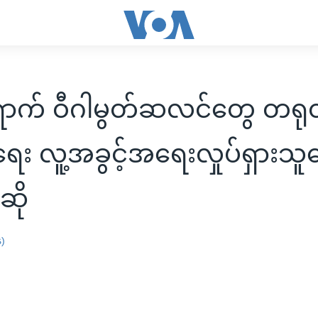
ရောက် ဝီဂါမွတ်ဆလင်တွေ တရုတ်န
ု့ရေး လူ့အခွင့်အရေးလှုပ်ရှားသ
ဆို
န)