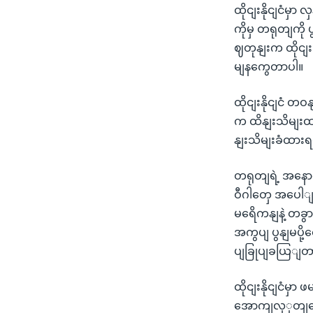
ထိုငျးနိုငျငံမ
ကိုမှ တရုတျကို 
ဈတုနျးက ထိုငျးအစ
မျနကွေတာပါ။
ထိုငျးနိုငျငံ တ
က ထိနျးသိမျးထ
နျးသိမျးခံထာ
တရုတျရဲ့ အနော
ဝီဂါတှေ အပေါျမ
မရေိကနျနဲ့ တခွ
အကွပျ ပွနျမပို
ပျခြုပျခယြျတာ 
ထိုငျးနိုငျငံမှ
အောကျလှှတျတော