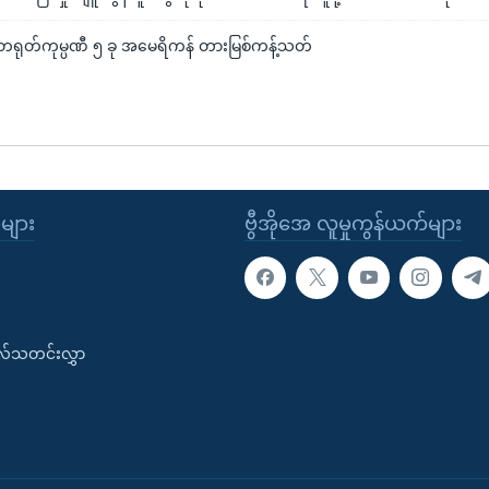
 တရုတ်ကုမ္ပဏီ ၅ ခု အမေရိကန် တားမြစ်ကန့်သတ်
ုများ
ဗွီအိုအေ လူမှုကွန်ယက်များ
းလ်သတင်းလွှာ