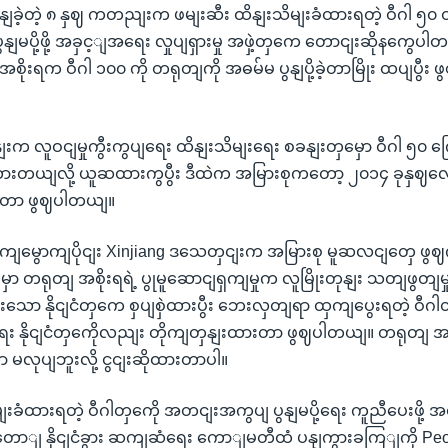
ှာ လှနျခဲ့တဲ့ ၈ နှဈ ကတညျးက ဖမျးဆီး ထိနျးသိမျးခံထားရတဲ့ ဝီဂါ 
ပွနျမပို့ဖို့ အခှင့ျအရေး လှုပျရှားမှု အဖှဲ့တှကေ တောငျးဆိုနကွေပါ
ိုးရက ဝီဂါ ၁၀၀ ကို တရုတျကို အဓမ်မ ပွနျပို့ခဲ့တာမြိုး ထပျပွီး ဖွဈ
ဝနျးက လူဝငျမှုကွီးကွပျရေး ထိနျးသိမျးရေး စခနျးတှမှော ဝီဂါ ၅၀ က
ားတယျလို့ ယူဆထားကွပွီး ဒီထဲက အမြားစုကတော့ ၂၀၁၄ ခုနှဈလ
းရတာ ဖွဈပါတယျ။
ကျမွောကျပိုငျး Xinjiang ဒသေတှငျးက အမြားစု မူဆလငျတှေ ဖွဈက
ှာ တရုတျ အစိုးရရဲ့ ပွုမူဆောငျရှကျမှုက လူမြိုးတုနျး သတျဖွတျမ
ားသော နိုငျငံတှကေ စှပျစှဲထားပွီး ဘေးလှတျရာ ထှကျပွေးရတဲ့ ဝီဂ
့ရေး နိုငျငံတှကေိုလညျး တိုကျတှနျးထားတာ ဖွဈပါတယျ။ တရုတျ အစိ
မလုပျဘူးလို့ ငွငျးဆိုထားတာပါ။
ာ ဖမျးခံထားရတဲ့ ဝီဂါတှကေို အတငျးအကွပျ ပွနျမပို့ရေး ကူညီပေးဖို့ 
ျ နိုငျငံခွား ဆကျဆံရေး ကောျမတီထံ ပနျကွားခကြျကို Peo