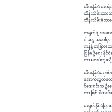
ထိုင်းနိုင်ငံ တဝ
ထိန်းသိမ်းထား
ထိန်းသိမ်းခံထ
တရုတ်ရဲ့ အနောက
ဂါတွေ အပေါ်မှာ 
ကန်နဲ့ တခြားသေ
ပြန်မပို့ရေး နိ
တာ မလုပ်ဘူးလို
ထိုင်းနိုင်ငံမှာ
အောက်လွှတ်တော်
င်ဒေးရှင်းက ဦးဆေ
တာ ဖြစ်ပါတယ်
တရုတ်နိုင်ငံခြား