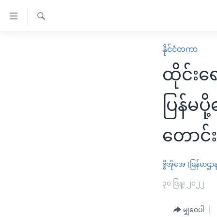
သုံး
ရ
ရှာဖွေ
လွယ်ကူ
မူလစာမျက်နှာ
နိုင်ငံတကာ
ရ
စေ
မြန်မာ
လာ
ထိုင်း
သည့်
ဒ်
ကမ္ဘာ့သတင်းများ
Link
ဗွီဒီယို
နိုင်ငံတကာ
ပြန်မပိ
များ
သတင်းလွတ်လပ်ခွင့်
အမေရိကန်
ပင်မ
တောင်း
ရပ်ဝန်းတခု လမ်းတခု အလွန်
တရုတ်
အကြောင်းအရာ
အင်္ဂလိပ်စာလေ့လာမယ်
အစ္စရေး-ပါလက်စတိုင်း
သို့
ဗွီအိုအေ (မြန်မာဌာ
အပတ်စဉ်ကဏ္ဍများ
အမေရိကန်သုံးအီဒီယံ
ကျော်
ကြည့်
ရေဒီယိုနှင့်ရုပ်သံ အချက်အလက်များ
၃၀ ဇြန္၊ ၂၀၂၂
မကြေးမုံရဲ့ အင်္ဂလိပ်စာ
ရေဒီယို
ရန်
ရေဒီယို/တီဗွီအစီအစဉ်
ရုပ်ရှင်ထဲက အင်္ဂလိပ်စာ
တီဗွီ
ပင်မ
မျှဝေပါ