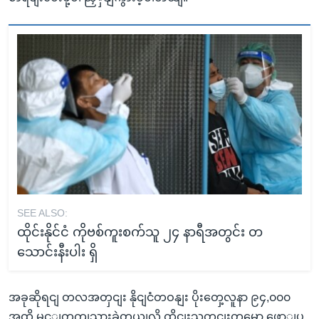
SEE ALSO:
ထိုင်းနိုင်ငံ ကိုဗစ်ကူးစက်သူ ၂၄ နာရီအတွင်း တ
သောင်းနီးပါး ရှိ
အခုဆိုရငျ တလအတှငျး နိုငျငံတဝနျး ပိုးတှေ့လူနာ ၉၄,၀၀၀
အထိ မွင့ျတကျသှားခဲ့တယျလို့ ထိုငျးသတငျးတှမှော ဖောျပွ