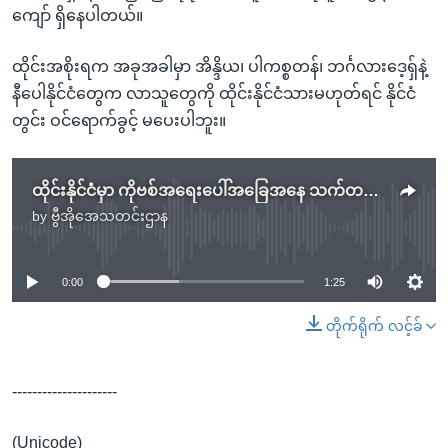
ကျော် ရှိနေပါတယ်။
ထိုင်းအစိုးရက အခုအခါမှာ အိန္ဒိယ၊ ပါကစ္စတန်၊ ဘင်္ဂလားဒေ့ရှ်နဲ့
နီပေါနိုင်ငံတွေက လာသူတွေကို ထိုင်းနိုင်ငံသားမဟုတ်ရင် နိုင်ငံ
တွင်း ဝင်ရောက်ခွင့် မပေးပါဘူး။
ထိုင်းနိုင်ငံမှာ ကိုဗစ်အရေးပေါ်အခြေအနေ သက်တမ်း ၂ လတိုး
by
ဗွီအိုအေသတင်းဌာန
No media source currently available
0:00
1:25
တိုက်ရိုက် လင့်ခ်
---------------------
(Unicode)