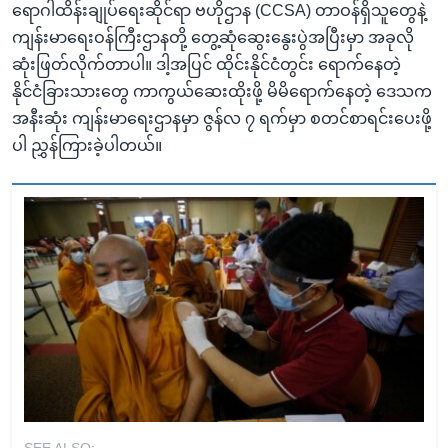
ရောဂါထိန်းချုပ်ရေးဆိုင်ရာ ဗဟိုဌာန (CCSA) တာဝန်ရှိသူတွေနဲ့
ကျန်းမာရေးဝန်ကြီးဌာနတို့ တွေ့ဆုံဆွေးနွေးပွဲအပြီးမှာ အခုလို
ဆုံးဖြတ်လိုက်တာပါ။ ဒါ့အပြင် ထိုင်းနိုင်ငံတွင်း ရောက်နေတဲ့
နိုင်ငံခြားသားတွေ ကာကွယ်ဆေးထိုးဖို့ မိမိရောက်နေတဲ့ ဒေသက
အနီးဆုံး ကျန်းမာရေးဌာနမှာ ဇွန်လ ၇ ရက်မှာ စတင်စာရင်းပေးဖို့
ပါ ညွှန်ကြားခဲ့ပါတယ်။
SEE ALSO: