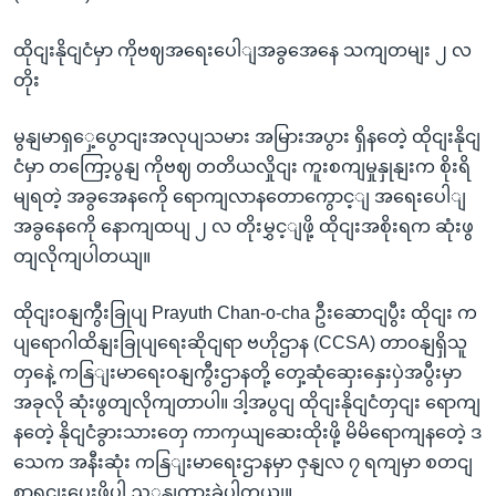
ထိုငျးနိုငျငံမှာ ကိုဗဈအရေးပေါျအခွအေနေ သကျတမျး ၂ လ
တိုး
မွနျမာရှှေ့ပွောငျးအလုပျသမား အမြားအပွား ရှိနတေဲ့ ထိုငျးနိုငျ
ငံမှာ တကြော့ပွနျ ကိုဗဈ တတိယလှိုငျး ကူးစကျမှုနှုနျးက စိုးရိ
မျရတဲ့ အခွအေနကေို ရောကျလာနတောကွောင့ျ အရေးပေါျ
အခွနေကေို နောကျထပျ ၂ လ တိုးမွှင့ျဖို့ ထိုငျးအစိုးရက ဆုံးဖွ
တျလိုကျပါတယျ။
ထိုငျးဝနျကွီးခြုပျ Prayuth Chan-o-cha ဦးဆောငျပွီး ထိုငျး က
ပျရောဂါထိနျးခြုပျရေးဆိုငျရာ ဗဟိုဌာန (CCSA) တာဝနျရှိသူ
တှနေဲ့ ကနြျးမာရေးဝနျကွီးဌာနတို့ တှေ့ဆုံဆှေးနှေးပှဲအပွီးမှာ
အခုလို ဆုံးဖွတျလိုကျတာပါ။ ဒါ့အပွငျ ထိုငျးနိုငျငံတှငျး ရောကျ
နတေဲ့ နိုငျငံခွားသားတှေ ကာကှယျဆေးထိုးဖို့ မိမိရောကျနတေဲ့ ဒ
သေက အနီးဆုံး ကနြျးမာရေးဌာနမှာ ဇှနျလ ၇ ရကျမှာ စတငျ
စာရငျးပေးဖို့ပါ ညှှနျကွားခဲ့ပါတယျ။