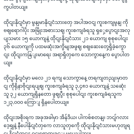
ကွပါတယျ။
ထိုငျးနိုငျငံမှာ မွနျမာနိုငျငံသားတှေ အပါအဝငျ ကူးစကျမွနျ ကို
ဗဈရောဂါပိုး အမြိုးအစားသဈ ကူးစကျခံရသူ ရှှေ့ပွောငျးအလု
ပျသမား ၁၅ ယောကျနဲ့ ထိုငျးနိုငျငံသား ၂၁ ယောကျ စုစုပေါငျး
၃၆ ယောကျကို ပထမဆုံးအကွိမျအဖွဈ စဈဆေးတှေ့ရှိခဲ့ကွော
ငျး ထိုငျးကနြျးမာရေး အရာရှိတှကေ သောကွာနေ့က ပွောပါတ
ယျ။
ထိုငျးနိုငျငံမှာ မလေ ၂၁ ရကျ သောကွာနေ့ တရကျတညျးမှာတ
ငျ ကိုရိုနာဗိုငျးရပျဈ ကူးစကျခံရသူ ၃,၄၈၁ ယောကျနဲ့ သဆေုံး
သူ ၃၂ ယောကျရှိနတော ဖွဈပွီး စုစုပေါငျး ကူးစကျခံရသူက
၁၂၃,၀၀၀ ကြောျ ရှိနပေါတယျ။
ထိုငျးအစိုးရက အခုအခါမှာ အိန်ဒိယ၊ ပါကစ်စတနျ၊ ဘငျ်ဂလား
ဒေ့ရျှနဲ့ နီပေါနိုငျငံတှကေ လာသူတှကေို ထိုငျးနိုငျငံသားမဟုတျရ
ငျ နိုငျငံတှငျး ဝငျရောကျခှင့ျ မပေးပါဘူး။