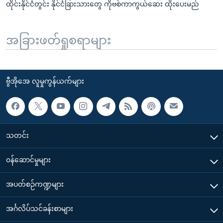
ထိုင်းနိုင်ငံတွင်း နိုင်ငံခြားသားတွေ ကိုဗစ်ကာကွယ်ဆေး ထိုးပေးမည်
အခြားဖတ်ရှုစရာများ
ဗွီအိုအေ လူမှုကွန်ယက်များ
သတင်း
၀န်ဆောင်မှုများ
အပတ်စဉ်ကဏ္ဍများ
အင်္ဂလိပ်သင်ခန်းစာများ