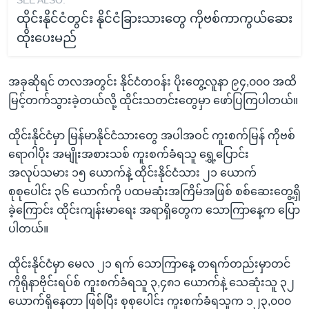
ထိုင်းနိုင်ငံတွင်း နိုင်ငံခြားသားတွေ ကိုဗစ်ကာကွယ်ဆေး
ထိုးပေးမည်
အခုဆိုရင် တလအတွင်း နိုင်ငံတဝန်း ပိုးတွေ့လူနာ ၉၄,၀၀၀ အထိ
မြင့်တက်သွားခဲ့တယ်လို့ ထိုင်းသတင်းတွေမှာ ဖော်ပြကြပါတယ်။
ထိုင်းနိုင်ငံမှာ မြန်မာနိုင်ငံသားတွေ အပါအဝင် ကူးစက်မြန် ကိုဗစ်
ရောဂါပိုး အမျိုးအစားသစ် ကူးစက်ခံရသူ ရွှေ့ပြောင်း
အလုပ်သမား ၁၅ ယောက်နဲ့ ထိုင်းနိုင်ငံသား ၂၁ ယောက်
စုစုပေါင်း ၃၆ ယောက်ကို ပထမဆုံးအကြိမ်အဖြစ် စစ်ဆေးတွေ့ရှိ
ခဲ့ကြောင်း ထိုင်းကျန်းမာရေး အရာရှိတွေက သောကြာနေ့က ပြော
ပါတယ်။
ထိုင်းနိုင်ငံမှာ မေလ ၂၁ ရက် သောကြာနေ့ တရက်တည်းမှာတင်
ကိုရိုနာဗိုင်းရပ်စ် ကူးစက်ခံရသူ ၃,၄၈၁ ယောက်နဲ့ သေဆုံးသူ ၃၂
ယောက်ရှိနေတာ ဖြစ်ပြီး စုစုပေါင်း ကူးစက်ခံရသူက ၁၂၃,၀၀၀