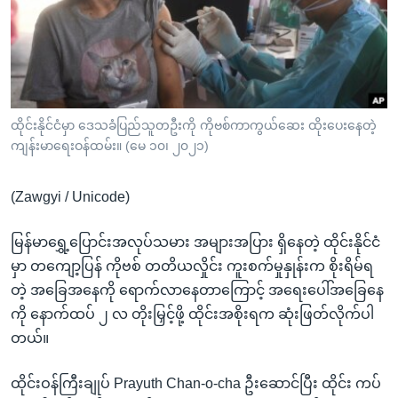
အ
သုတပဒေသာ အင်္ဂလိပ်စာ
ညွန်း
Learning English
စာမျက်နှာ
သို့
ဗွီအိုအေ လူမှုကွန်ယက်များ
ကျော်
ကြည့်
ထိုင်းနိုင်ငံမှာ ဒေသခံပြည်သူတဦးကို ကိုဗစ်ကာကွယ်ဆေး ထိုးပေးနေတဲ့
ကျန်းမာရေးဝန်ထမ်း။ (မေ ၁၀၊ ၂၀၂၁)
ရန်
ဘာသာစကားများ
ရှာဖွေ
(Zawgyi / Unicode)
ရန်
နေရာ
မြန်မာရွှေ့ပြောင်းအလုပ်သမား အများအပြား ရှိနေတဲ့ ထိုင်းနိုင်ငံ
သို့
မှာ တကျော့ပြန် ကိုဗစ် တတိယလှိုင်း ကူးစက်မှုနှုန်းက စိုးရိမ်ရ
ကျော်
တဲ့ အခြေအနေကို ရောက်လာနေတာကြောင့် အရေးပေါ်အခြေနေ
ရန်
ကို နောက်ထပ် ၂ လ တိုးမြှင့်ဖို့ ထိုင်းအစိုးရက ဆုံးဖြတ်လိုက်ပါ
တယ်။
ထိုင်းဝန်ကြီးချုပ် Prayuth Chan-o-cha ဦးဆောင်ပြီး ထိုင်း ကပ်