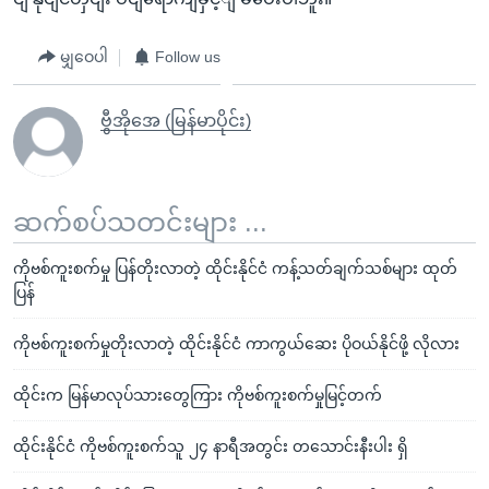
မျှဝေပါ
Follow us
ဗွီအိုအေ (မြန်မာပိုင်း)
ဆက်စပ်သတင်းများ ...
ကိုဗစ်ကူးစက်မှု ပြန်တိုးလာတဲ့ ထိုင်းနိုင်ငံ ကန့်သတ်ချက်သစ်များ ထုတ်
ပြန်
ကိုဗစ်ကူးစက်မှုတိုးလာတဲ့ ထိုင်းနိုင်ငံ ကာကွယ်ဆေး ပိုဝယ်နိုင်ဖို့ လိုလား
ထိုင်းက မြန်မာလုပ်သားတွေကြား ကိုဗစ်ကူးစက်မှုမြင့်တက်
ထိုင်းနိုင်ငံ ကိုဗစ်ကူးစက်သူ ၂၄ နာရီအတွင်း တသောင်းနီးပါး ရှိ