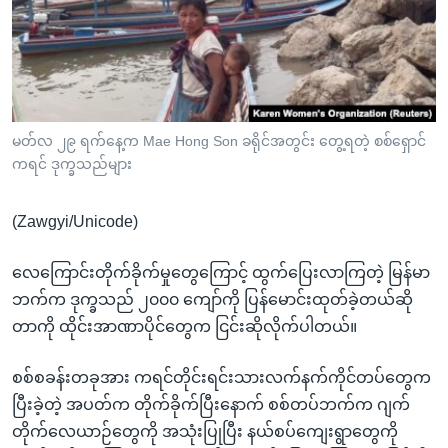
အ
သုတပဒေသာ အင်္ဂလိပ်စာ
ညွန်း
Learning English
စာမျက်နှာ
သို့
ဗွီအိုအေ လူမှုကွန်ယက်များ
ကျော်
ကြည့်
မတ်လ ၂၉ ရက်နေ့က Mae Hong Son ခရိုင်အတွင်း တွေ့ရတဲ့ စစ်ရှောင်
ကရင် ဒုက္ခသည်များ
ရန်
ဘာသာစကားများ
ရှာဖွေ
(Zawgyi/Unicode)
ရန်
နေရာ
လေကြောင်းတိုက်ခိုက်မှုတွေကြောင့် ထွက်ပြေးလာကြတဲ့ မြန်မာ
သို့
ဘက်က ဒုက္ခသည် ၂၀၀၀ ကျော်ကို ပြန်မောင်းထုတ်ခဲ့တယ်ဆို
ကျော်
တာကို ထိုင်းအာဏာပိုင်တွေက ငြင်းဆိုလိုက်ပါတယ်။
ရန်
စစ်စခန်းတခုအား ကရင်တိုင်းရင်းသားလက်နက်ကိုင်တပ်တွေက
ပြီးခဲ့တဲ့ အပတ်က တိုက်ခိုက်ပြီးနောက် စစ်တပ်ဘက်က ဂျက်
တိုက်လေယာဉ်တွေကို အသုံးပြုပြီး နယ်စပ်ကျေးရွာတွေကို