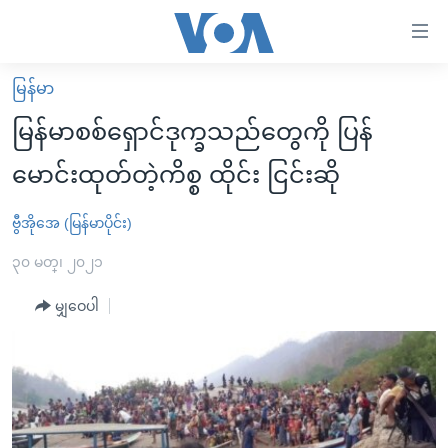
သုံး
ရ
လွယ်ကူ
မြန်မာ
မူလစာမျက်နှာ
စေ
မြန်မာစစ်ရှောင်ဒုက္ခသည်တွေကို ပြန်
မြန်မာ
သည့်
မောင်းထုတ်တဲ့ကိစ္စ ထိုင်း ငြင်းဆို
ကမ္ဘာ့သတင်းများ
Link
ဗွီဒီယို
နိုင်ငံတကာ
ဗွီအိုအေ (မြန်မာပိုင်း)
များ
သတင်းလွတ်လပ်ခွင့်
အမေရိကန်
၃၀ မတ္၊ ၂၀၂၁
ပင်မ
ရပ်ဝန်းတခု လမ်းတခု အလွန်
တရုတ်
အကြောင်းအရာ
မျှဝေပါ
သို့
အင်္ဂလိပ်စာလေ့လာမယ်
အစ္စရေး-ပါလက်စတိုင်း
ကျော်
အပတ်စဉ်ကဏ္ဍများ
အမေရိကန်သုံးအီဒီယံ
ကြည့်
ရေဒီယိုနှင့်ရုပ်သံ အချက်အလက်များ
မကြေးမုံရဲ့ အင်္ဂလိပ်စာ
ရေဒီယို
ရန်
ပင်မ
ရေဒီယို/တီဗွီအစီအစဉ်
ရုပ်ရှင်ထဲက အင်္ဂလိပ်စာ
တီဗွီ