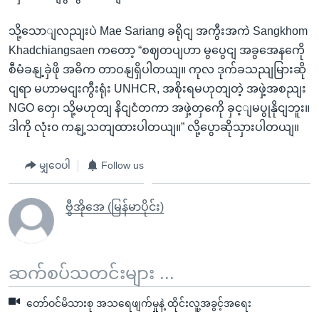
သို့သောျလညျးပဲ Mae Sariang ခရိုငျ အကွီးအကဲ Sangkhom
Khadchiangsaen ကတော့ “စဈတပျဟာ မွပွေငျ အခွအေနကေို
စီမံခနျ့ခှဲဖို အဓိက တာဝနျရှိပါတယျ။ ကုလ ဒုက်ခသညျမြားဆို
ငျရာ မဟာမငျးကွီးရုံး UNHCR, အစိုးရမဟုတျတဲ့ အဖှဲ့အစညျး
NGO တှေ၊ သို့မဟုတျ နိငျငံတကာ အဖှဲ့တှကေို ခှင့ျမပွုနိုငျဘူး။
ဒါကို လုံး၀ ကနျ့သတျထားပါတယျ။” လို့ပွောဆိုသှားပါတယျ။
မျှဝေပါ
Follow us
ဗွီအိုအေ (မြန်မာပိုင်း)
ဆက်စပ်သတင်းများ ...
တော်ဝင်မိသားစု အသရေဖျက်မှုနဲ့ ထိုင်းလူ့အခွင့်အရေး