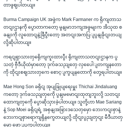
တာဖွဈပါတယျ။
Burma Campaign UK အဖှဲ့က Mark Farmaner က ရိုကျတာသ
တငျးဌာနကို ပွောတာကတော့ မွနျမာဘကျအခွမျးက အိသုထ စ
ခနျးကို လူထောငျနဲ့ခြီပွီးတော့ အတငျးအကပြျပွနျခိုငျးတယျ
လို့ဆိုပါတယျ။
ကရငျရှာသားတှရေိုကျကူးထားပွီး ရိုကျတာသတငျးဌာနက ပွ
သတဲ့ ဗှီဒီယိုထဲမှာတော့ ဒုက်ခသညျတှေ လှပေေါျတကျနတော
ကို ထိုငျးစဈသားတှကေ စောင့ျကွပျနတောကို တှေ့ရပါတယျ။
Mae Hong Son ခရိုငျ အုပျခြုပျရေးမှူး Thichai Jindaluang
ကတော့ ဒုက်ခသညျတှကေို ပွနျမမောငျးထုတျဘူးလို့ သတငျး
ထောကျတှကေို ပွောဆိုသှားခဲ့ပါတယျ။ သူတို့ဟာ Mae Sariang
နဲ့ Sop Moei ခရိုငျရဲ့ အစှနျအဖြားဒသေတှမှော ဘေးကငျးစှာနဲ့
ဘေးကငျစှာရောကျရှိနကွေတယျလို့ ထိုငျးပွညျတှငျး မီဒီယာတှ
မှော ဖောျပွကွပါတယျ။