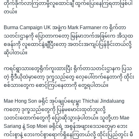
တိုက်ခိုက်လာကြတာမို့လူထောင်ချီ ထွက်ပြေးနေကြရတာဖြစ်ပါ
တယ်။
Burma Campaign UK အဖွဲ့က Mark Farmaner က ရိုက်တာ
သတင်းဌာနကို ပြောတာကတော့ မြန်မာဘက်အခြမ်းက အိသုထ
စခန်းကို လူထောင်နဲ့ချီပြီးတော့ အတင်းအကျပ်ပြန်ခိုင်းတယ်လို့
ဆိုပါတယ်။
ကရင်ရွာသားတွေရိုက်ကူးထားပြီး ရိုက်တာသတင်းဌာနက ပြသ
တဲ့ ဗွီဒီယိုထဲမှာတော့ ဒုက္ခသည်တွေ လှေပေါ်တက်နေတာကို ထိုင်း
စစ်သားတွေက စောင့်ကြပ်နေတာကို တွေ့ရပါတယ်။
Mae Hong Son ခရိုင် အုပ်ချုပ်ရေးမှူး Thichai Jindaluang
ကတော့ ဒုက္ခသည်တွေကို ပြန်မမောင်းထုတ်ဘူးလို့
သတင်းထောက်တွေကို ပြောဆိုသွားခဲ့ပါတယ်။ သူတို့ဟာ Mae
Sariang နဲ့ Sop Moei ခရိုင်ရဲ့ အစွန်အဖျားဒေသတွေမှာ ဘေး
ကင်းစွာနဲ့ ဘေးကင်စွာရောက်ရှိနေကြတယ်လို့ ထိုင်းပြည်တွင်း မီ