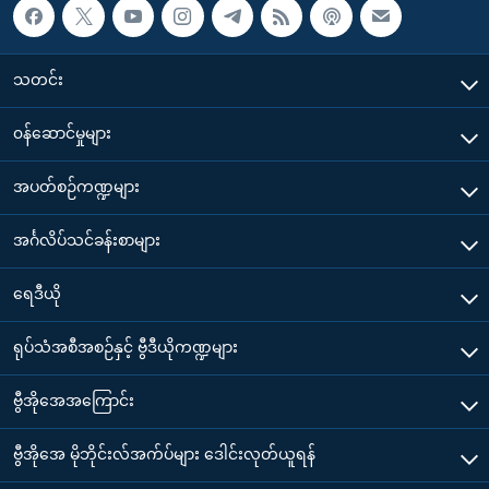
သတင်း
၀န်ဆောင်မှုများ
အပတ်စဉ်ကဏ္ဍများ
အင်္ဂလိပ်သင်ခန်းစာများ
ရေဒီယို
ရုပ်သံအစီအစဉ်နှင့် ဗွီဒီယိုကဏ္ဍများ
ဗွီအိုအေအကြောင်း
ဗွီအိုအေ မိုဘိုင်းလ်အက်ပ်များ ဒေါင်းလုတ်ယူရန်