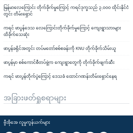
မြန်မာလေကြောင်း တိုက်ခိုက်မှုကြောင့် ကရင်ဒုက္ခသည် ၃,၀၀၀ ထိုင်းနိုင်ငံ
တွင်း တိမ်းရှောင်
ကရင် ဖာပွန်ဒေသ လေကြောင်းတိုက်ခိုက်မှုကြောင့် ကျေးရွာသားများ
ထိခိုက်သေဆုံး
ဖာပွန်ခရိုင်အတွင်း တပ်မတော်စစ်စခန်းကို KNU တိုက်ခိုက်သိမ်းယူ
ဖာပွန်မှာ စစ်ကောင်စီတပ်ဖွဲ့က ကျေးရွာတွေကို တိုက်ခိုက်ဖျက်ဆီး
ကရင် ဖားပွန်တိုက်ပွဲကြောင့် ဒေသခံ ထောင်ဂဏန်းတိမ်းရှောင်နေရ
အခြားဖတ်ရှုစရာများ
ဗွီအိုအေ လူမှုကွန်ယက်များ