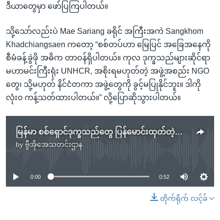
ဒီယာတွေမှာ ဖော်ပြကြပါတယ်။
သို့သော်လည်းပဲ Mae Sariang ခရိုင် အကြီးအကဲ Sangkhom
Khadchiangsaen ကတော့ “စစ်တပ်ဟာ မြေပြင် အခြေအနေကို
စီမံခန့်ခွဲဖို အဓိက တာဝန်ရှိပါတယ်။ ကုလ ဒုက္ခသည်များဆိုင်ရာ
မဟာမင်းကြီးရုံး UNHCR, အစိုးရမဟုတ်တဲ့ အဖွဲ့အစည်း NGO
တွေ၊ သို့မဟုတ် နိင်ငံတကာ အဖွဲ့တွေကို ခွင့်မပြုနိုင်ဘူး။ ဒါကို
လုံး၀ ကန့်သတ်ထားပါတယ်။” လို့ပြောဆိုသွားပါတယ်။
မြန်မာ စစ်ရှောင်ဒုက္ခသည်တွေ ပြန်မောင်းထုတ်တဲ့ကိစ္စ ထိုင်းငြင်းဆို
by
ဗွီအိုအေသတင်းဌာန
No media source currently available
0:00
0:52
တိုက်ရိုက် လင့်ခ်