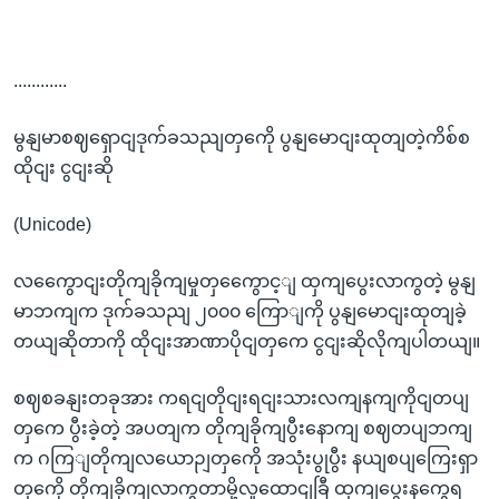
............
မွနျမာစဈရှောငျဒုက်ခသညျတှကေို ပွနျမောငျးထုတျတဲ့ကိစ်စ
ထိုငျး ငွငျးဆို
(Unicode)
လကွေောငျးတိုကျခိုကျမှုတှကွေောင့ျ ထှကျပွေးလာကွတဲ့ မွနျ
မာဘကျက ဒုက်ခသညျ ၂၀၀၀ ကြောျကို ပွနျမောငျးထုတျခဲ့
တယျဆိုတာကို ထိုငျးအာဏာပိုငျတှကေ ငွငျးဆိုလိုကျပါတယျ။
စဈစခနျးတခုအား ကရငျတိုငျးရငျးသားလကျနကျကိုငျတပျ
တှကေ ပွီးခဲ့တဲ့ အပတျက တိုကျခိုကျပွီးနောကျ စဈတပျဘကျ
က ဂကြျတိုကျလယောဉျတှကေို အသုံးပွုပွီး နယျစပျကြေးရှာ
တှကေို တိုကျခိုကျလာကွတာမို့လူထောငျခြီ ထှကျပွေးနကွေရ