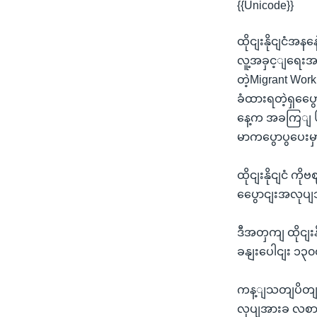
{{Unicode}}
ထိုငျးနိုငျငံအ
လူ့အခှင့ျရေးအဖ
တဲ့Migrant W
ခံထားရတဲ့ရှပွ
နေ့က အခကြျ 
မာကပွောပွပေးမှ
ထိုငျးနိုငျငံ 
ပွေောငျးအလုပျ
ဒီအတှကျ ထိုငျး
ခနျးပေါငျး ၁၃
ကန့ျသတျပိတျဆိ
လုပျအားခ လစာ