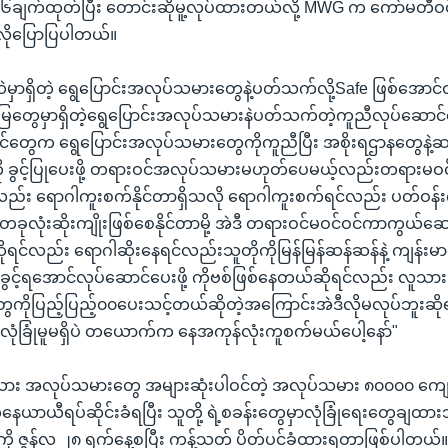
၆ချက်ထုတ်ပြီး တောင်းဆိုမူ့လုပ်ထားတယ်လို့ MWG က ကော်မတီဝင
ိုပြောပြပါတယ်။
ှာရှိတဲ့ ရွေပြောင်းအလုပ်သမားတွေနဲ့ပတ်သက်လို့Safe ဖြစ်အောင်ထ
်မြေတွေမှာရှိတဲ့ရွေပြောင်းအလုပ်သမားနဲပတ်သက်တဲ့ကူညီလုပ်ဆောင်န
င်တွေက ရွေပြောင်းအလုပ်သမားတွေကိုကူညီပြီး အစိုးရဌာနတွေနဲ့
ု ခွင့်ပြုပေးဖို့ တရားဝင်အလုပ်သမားမဟုတ်ပေမယ့်လည်းတရားမဝ
လည်း ရောဂါကူးစက်နိုင်တာရှိသလို ရောဂါကူးစက်ရင်လည်း ပတ်ဝန်း
ခုလုံးဆိုးကျိုးဖြစ်စေနိုင်တာမို့ အဲဒီ တရားဝင်မဝင်ဝင်ကာကွယ်ဆေးထိုးနိ
ိုရင်လည်း ရောဂါဆိုးနေရင်လည်းသူတိုကိုမြန်မြန်ဆန်ဆန်နဲ့ ကျန်
င်ခွင့်ရအောင်လုပ်ဆောင်ပေးဖို့ ကိုဗစ်ဖြစ်နေတယ်ဆိုရင်လည်း လူသား
ိုပြည့်ပြည့်၀၀ပေးသင့်တယ်ဆိုတဲ့အကြောင်းအဲဒီလိုမလုပ်ဘူးဆို
ကလုံခြုံမူမရှိပဲ တယောက်က နေအကုန်လုံးကူစက်မယ်ပေါ့နော်"
ဒီယား အလုပ်သမားတွေ အများဆုံးပါဝင်တဲ့ အလုပ်သမား ၈၀၀၀၀ ကျေ
ာယီရပ်ဆိုင်းခံရပြီး သူတို့ ရဲ့စခန်းတွေမှာလုံခြုံရေးတွေချထား
 ကို ဇွန်လ ၂၈ ရက်နေ့စပြီး ကန့်သတ် ပိတ်ပင်ခံထားရတာဖြစ်ပါတယ်