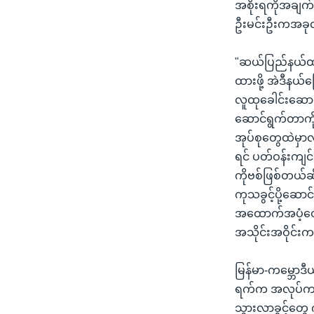
အစိုးရကိုအချက်
ဦးမင်းဦးကအခုလ
"ဆယ်ပြည်နယ်ထဲမ
ထားဖို့ အဲဒီနယ
လူထုခေါင်းဆော
ဆောင်ရွက်တာကိ
အုပ်စုတွေထဲမှာ
ရင် ပတ်ဝန်းကျင်တ
ကိုဗစ်ဖြစ်တယ်ဆ
ကုသခွင့်ပို့ဆော
အထောက်အပံ့တွေက
အသိုင်းအဝိုင်း
မြန်မာ-ကမ္ဘော
ရက်က အလုပ်ကနေယ
သွားလာခွင့်တွေ