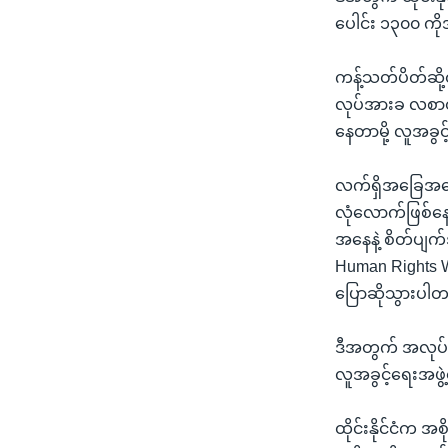
ပေါင်း ၁၃၀၀ ကိ
ကန့်သတ်ပိတ်ဆို
လုပ်အားခ လစာ
နေတာမို့ လူအခွ
လက်ရှိအခြေအနေ
လုံလောက်ဖြစ်န
အနေနဲ့ စိတ်ပျက
Human Rights Wat
ပြောဆိုသွားပါ
ဒီအတွက် အလုပ်သ
လူအခွင့်ရေးအဖ
ထိုင်းနိုင်ငံက