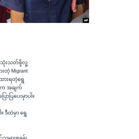
ုံးသတ်ဖို့လူ့
ားတဲ့ Migrant
ထားရတဲ့ရွေ
ေ့က အချက်
ောပြပေးမှာပါ။
 ဒီထဲမှာ ရွေ
ုပ်သမားစခန်း