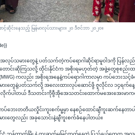
ီစောင့်ဆိုင်းနေသည့် မြန်မာလုပ်သားများ။ ၂၀ ဒီဇင်ဘာ ၂၀၂၀။
de}}
ေနဲ့ အလုပ်သမားတွေနဲ့ ပတ်သက်တဲ့ကပ်ရောဂါဆိုင်ရာမူဝါဒကို ပြန်လည်သ
တောင်းဆိုကြသလို့ ထိုင်းနိုင်ငံက အစိုးရမဟုတ်တဲ့ အဖွဲ့တွေစုစည်းထ
 (MWG) ကလည်း အစိုးရအနေနဲ့ကပ်ရောဂါကာလမှာ ကပ်ဘေးသင့်ခံ
မားတွေနဲ့ပတ်သက်လို့ အလေးထားလုပ်ဆောင်ဖို့ ဇူလိုင်လ ၁၄ရက်န
ုလိုက်ပါတယ် ဒီသတင်းကိုဗွီအိုအေသတင်းထောက်မအေးအေးမာကပြ
ိုဗစ်ကပ်ဘေးတတိယလှိုင်းကူးစက်မူ့မှာ နေစဉ်ထောင်ချီကူးဆက်နေတာပါ။
မားတွေလည်း အခုသောင်းနဲ့ချီကူးစက်ခံနေပါတယ်။
ိုင်ငံ ဘန်ကာက်မြို့နဲ့ ကူးဆက်မှုမြင့်တက်နေတဲ့ ပြည်နယ်တွေက အလ