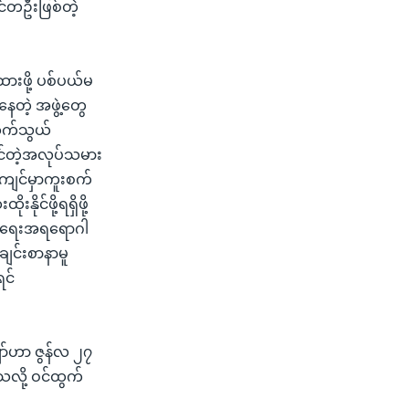
်တဦးဖြစ်တဲ့
ားဖို့ ပစ်ပယ်မ
ေတဲ့ အဖွဲ့တွေ
ဆက်သွယ်
င်တဲ့အလုပ်သမား
ကျင်မှာကူးစက်
ုင်ဖို့ရရှိဖို့
းမာရေးအရရောဂါ
ချင်းစာနာမူ
ရင်
ာ်ဟာ ဇွန်လ ၂၇
သလို့ ဝင်ထွက်
။