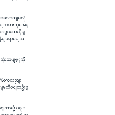
ားအသောကျမလုံ
လုပျသမားတှအေန
အာရှဒသေဆိုငျ
စူနိုငျပရာစပျက
ံးသပျဖိ့ုကို
 (MWG)ကလညျး
ာျမတီဝငျတဦးဖွ
ငျထားဖို့ ပဈပ
ပျဆောငျနတေဲ့ အ