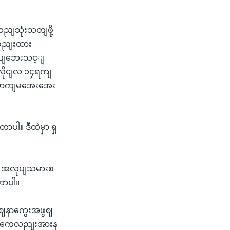
လညျသုံးသတျဖို့
ေုစညျးထား
ကပျဘေးသင့ျ
ူလိုငျလ ၁၄ရကျ
ထောကျမအေးအေး
ာပါ။ ဒီထဲမှာ ရှ
ှကေ အလုပျသမားစ
တာပါ။
နေဈနာကွေးအဖွဈ
တှကေလညျးအားန