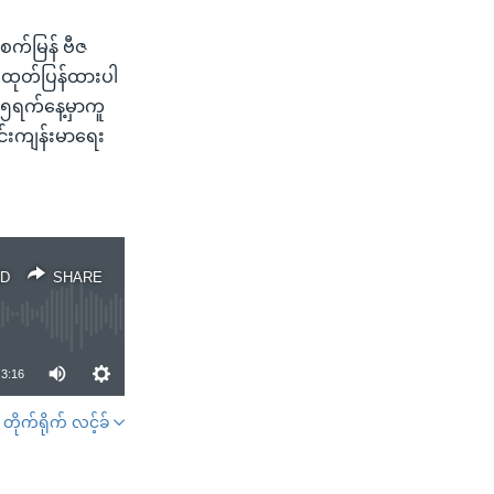
စက်မြန် ဗီဇ
်းထုတ်ပြန်ထားပါ
 ၁၅ရက်နေ့မှာကူ
်းကျန်းမာရေး
D
SHARE
3:16
တိုက်ရိုက် လင့်ခ်
SHARE