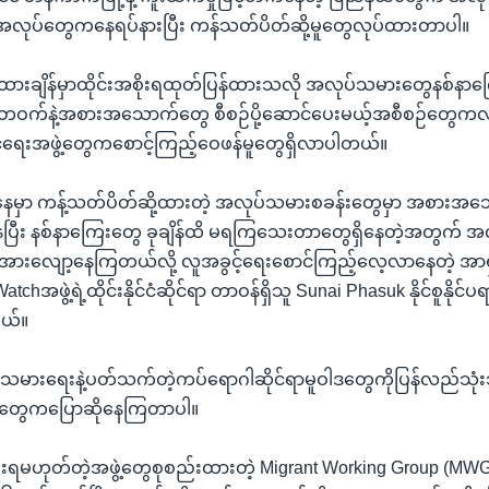
ုအလုပ်တွေကနေရပ်နားပြီး ကန်သတ်ပိတ်ဆို့မူတွေလုပ်ထားတာပါ။
့ထားချိန်မှာထိုင်းအစိုးရထုတ်ပြန်ထားသလို အလုပ်သမားတွေနစ်နာ
တဝက်နဲ့အစားအသောက်တွေ စီစဉ်ပို့ဆောင်ပေးမယ့်အစီစဉ်တွေက
င့်ရေးအဖွဲ့တွေကစောင့်ကြည့်ဝေဖန်မူတွေရှိလာပါတယ်။
မှာ ကန့်သတ်ပိတ်ဆို့ထားတဲ့ အလုပ်သမားစခန်းတွေမှာ အစားအ
ေပြီး နစ်နာကြေးတွေ ခုချိန်ထိ မရကြသေးတာတွေရှိနေတဲ့အတွက် 
်အားလျော့နေကြတယ်လို့ လူအခွင့်ရေးစောင်ကြည့်လေ့လာနေတဲ့ အာ
chအဖွဲ့ရဲ့ထိုင်းနိုင်ငံဆိုင်ရာ တာဝန်ရှိသူ Sunai Phasuk နိုင်စူနိုင
တယ်။
မားရေးနဲ့ပတ်သက်တဲ့ကပ်ရောဂါဆိုင်ရာမူဝါဒတွေကိုပြန်လည်သုံး
ွဲ့တွေကပြောဆိုနေကြတာပါ။
 အစိုးရမဟုတ်တဲ့အဖွဲ့တွေစုစည်းထားတဲ့ Migrant Working Group (