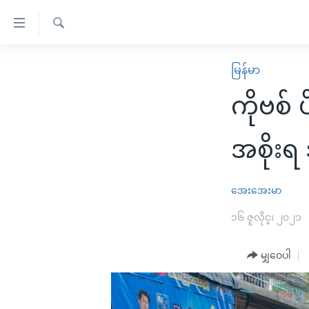
သုံး
ရ
ရှာဖွေ
လွယ်ကူ
မူလစာမျက်နှာ
မြန်မာ
ရ
စေ
မြန်မာ
လာ
ကိုဗစ် 
သည့်
ဒ်
ကမ္ဘာ့သတင်းများ
Link
ဗွီဒီယို
နိုင်ငံတကာ
အစိုး
များ
သတင်းလွတ်လပ်ခွင့်
အမေရိကန်
ပင်မ
ရပ်ဝန်းတခု လမ်းတခု အလွန်
တရုတ်
အေးအေးမာ
အကြောင်းအရာ
အင်္ဂလိပ်စာလေ့လာမယ်
အစ္စရေး-ပါလက်စတိုင်း
၁၆ ဇူလိုင္၊ ၂၀၂၁
သို့
အပတ်စဉ်ကဏ္ဍများ
အမေရိကန်သုံးအီဒီယံ
ကျော်
မျှဝေပါ
ကြည့်
ရေဒီယိုနှင့်ရုပ်သံ အချက်အလက်များ
မကြေးမုံရဲ့ အင်္ဂလိပ်စာ
ရေဒီယို
ရန်
ရေဒီယို/တီဗွီအစီအစဉ်
ရုပ်ရှင်ထဲက အင်္ဂလိပ်စာ
တီဗွီ
ပင်မ