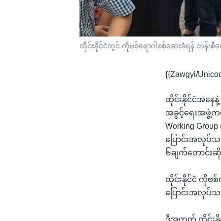
ထိုင်းနိုင်ငံတွင် ကိုဗစ်ရောဂါစစ်ဆေးခံရန် တန်းစ
{{Zawgyi/Unico
ထိုင်းနိုင်ငံအန
အခွင့်ရေးအဖွဲ့က
Working Group
ပြောင်းအလုပ်သ
၆ချက်တောင်းဆိ
ထိုင်းနိုင်ငံ က
ပြောင်းအလုပ်သ
ဒီအတွက် ထိုင်းန