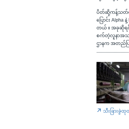
ပိတ်ဆို့ကန့်သတ်
ပြောင်း Alpha န
တယ် ။ အခုဆိုရင်
စက်တဲ့လူနာအသစ်
ဌာနက အတည်ပြု
............................
သီးခြားခွဲထု