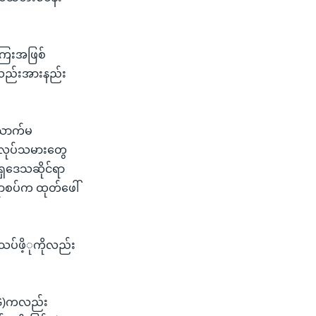
ကြေးအဖြစ်
လည်းအားနည်း
သောက်မ
အလုပ်သမားတွေ
ရှဒေသဆိုင်ရာ
်ပရာစပ်က ထုတ်ဖေါ်
သပ်ဖိ့ုကိုလည်း
MWG)ကလည်း