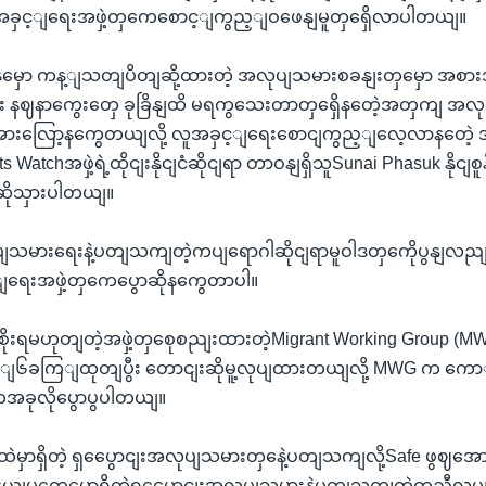
ူအခှင့ျရေးအဖှဲ့တှကေစောင့ျကွည့ျဝဖေနျမူတှရှေိလာပါတယျ။
မှော ကန့ျသတျပိတျဆို့ထားတဲ့ အလုပျသမားစခနျးတှမှော အစ
ီး နဈနာကွေးတှေ ခုခြိနျထိ မရကွသေးတာတှရှေိနတေဲ့အတှကျ အ
အားလြော့နကွေတယျလို့ လူအခှင့ျရေးစောငျကွည့ျလေ့လာနတေဲ့ 
 Watchအဖှဲ့ရဲ့ထိုငျးနိုငျငံဆိုငျရာ တာဝနျရှိသူSunai Phasuk နိုငျ
ဆိုသှားပါတယျ။
သမားရေးနဲ့ပတျသကျတဲ့ကပျရောဂါဆိုငျရာမူဝါဒတှကေိုပွနျလညျသု
ရေးအဖှဲ့တှကေပွောဆိုနကွေတာပါ။
 အစိုးရမဟုတျတဲ့အဖှဲ့တှစေုစညျးထားတဲ့Migrant Working Group
ြျ၆ခကြျထုတျပွီး တောငျးဆိုမူ့လုပျထားတယျလို့ MWG က ကေ
ကအခုလိုပွောပွပါတယျ။
ှာရှိတဲ့ ရှပွေောငျးအလုပျသမားတှနေဲ့ပတျသကျလို့Safe ဖွဈအော
ဒီနယျမွတှေမှောရှိတဲ့ရှပွေောငျးအလုပျသမားနဲပတျသကျတဲ့ကူညီလု