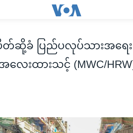
ပိတ်ဆို့ခံ ပြည်ပလုပ်သားအရေး 
ရ အလေးထားသင့် (MWC/HRW