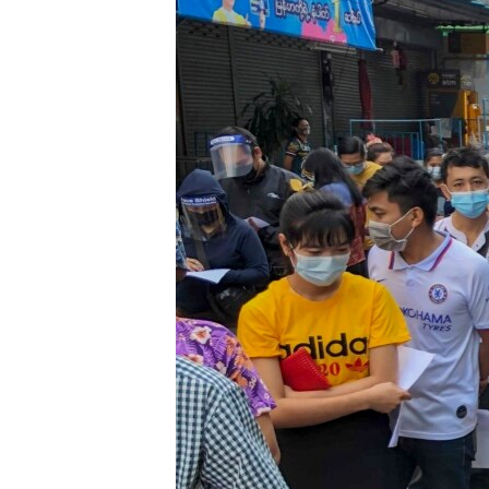
သုတပဒေသာ အင်္ဂလိပ်စာ
အ
ညွန်း
စာမျက်နှာ
သို့
ကျော်
ကြည့်
ရန်
ရှာဖွေ
ရန်
နေရာ
သို့
ကျော်
ရန်