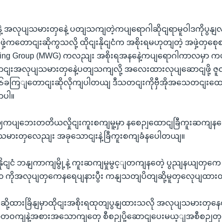
နနေဲ့ အလုပျသမားတှနေဲ့ ပတျသကျတဲ့ကပျရောဂါဆိုငျရာမူဝါဒကိုပွနျ
ှဲ့ကတောငျးဆိုကွသလို့ ထိုငျးနိုငျငံက အစိုးရမဟုတျတဲ့ အဖှဲ့တှစ
orking Group (MWG) ကလညျး အစိုးရအနနေဲ့ကပျရောဂါကာလမှာ 
ေောငျးအလုပျသမားတှနေဲ့ပတျသကျလို့ အလေးထားလုပျဆောငျဖို့ ဇ
၆ခကြျတောငျးဆိုလိုကျပါတယျ ဒီသတငျးကိုဗှီအိုအသေတငျး
ာပါ။
ကိုဗဈကပျဘေးတတိယလှိုငျးကူးစကျမူ့မှာ နစေဉျထောငျခြီကူးဆကျနတေ
သမားတှလေညျး အခုသောငျးနဲ့ခြီကူးစကျခံနပေါတယျ။
နိုငျငံ ဘနျကာကျမွို့နဲ့ ကူးဆကျမှုမွင့ျတကျနတေဲ့ ပွညျနယျတ
၀၀ ကိုအလုပျတှကေနရေပျနားပွီး ကနျသတျပိတျဆို့မူတှလေုပျထား
ု့ထားခြိနျမှာထိုငျးအစိုးရထုတျပွနျထားသလို အလုပျသမားတှ
တဝကျနဲ့အစားအသောကျတှေ စီစဉျပို့ဆောငျပေးမယ့ျအစီစဉျ