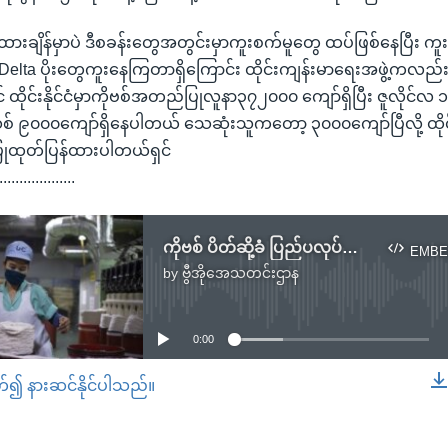
ထားချိန်မှာပဲ ဒီစခန်းတွေအတွင်းမှာကူးစက်မူတွေ ထပ်ဖြစ်နေပြီး ကူး
ဲ့ Delta ပိုးတွေကူးနေကြတာရှိကြောင်း ထိုင်းကျန်းမာရေးအဖွဲ့ကလည
 ထိုင်းနိုင်ငံမှာကိုဗစ်အတည်ပြုလူနာ၃၇၂၀၀၀ ကျော်ရှိပြီး ဇူလိုင်လ
 ၉၀၀၀ကျော်ရှိနေပါတယ် သေဆုံးသူကတော့ ၃၀၀၀ကျော်ပြီလို့ ထိုင
ထုတ်ပြန်ထားပါတယ်ရှင်
...................
ကိုဗစ် ပိတ်ဆို့ခံ ပြည်ပလုပ်သားအရေး ထိုင်းအစိုးရ အလေးထားသင့် (MWC/HRW)
EMBE
by
ဗွီအိုအေသတင်းဌာန
No media source currently available
0:00
တ်၍ နားဆင်နိုင်ပါသည်။
EMBED