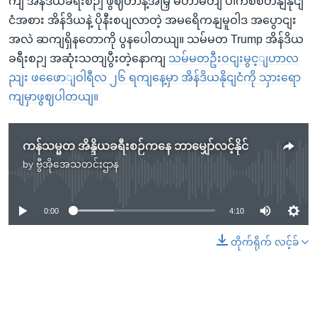
ကျ အိန်ဒိယခရီးစဉျ ဖွဈတာနဲ့အမြှ မဟာမိတျ ပါကစ်စတနျနိုငျ
ငံအစား အိန်ဒိယနဲ့ ပိုနီးစပျလာတဲ့ အမရေိကနျမူဝါဒ အပွောငျး
အလဲ ဆကျရှိနတောကို ပွနပေါတယျ။ သမ်မတ Trump အိန်ဒိယ
ခရီးစဉျ အဆုံးသတျပွီးတဲ့နောကျ
သမ်မတဦးဝငျးမွင့ျဟာလ
ညျး ဖဖေောျဝါရီလ ၂၆ ရကျနေ့မှာ အိန်ဒိယနိုငျငံကို သှားရော
ကျမှာဖွဈပါတယျ။
ကန်သမ္မတ အိန္ဒိယခရီးစဉ်ကနေ ဘာမျှော်လင့်နိုင်
by
ဗွီအိုအေသတင်းဌာန
No media source currently available
0:00
4:10
တိုက်ရိုက် လင့်ခ်