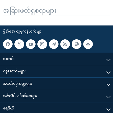
အခြားဖတ်ရှုစရာများ
ဗွီအိုအေ လူမှုကွန်ယက်များ
သတင်း
၀န်ဆောင်မှုများ
အပတ်စဉ်ကဏ္ဍများ
အင်္ဂလိပ်သင်ခန်းစာများ
ရေဒီယို