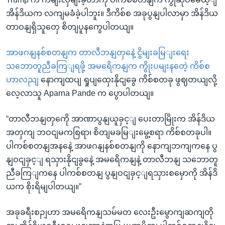
အိန်ဒိယက လကျမခံခဲ့ပါဘူး။ ဒီကိစ်စ အခုပွနျပါလာမှာ အိန်ဒိယ
တာဝနျရှိသူတှေ စိတျပူနကွေပါတယျ။
အာဖဂနျနစ်စတနျက တာလီဘနျတှနေဲ့ ငွိမျးခမြျးရေး
သဘောတူညီခကြျရဖို့ အမရေိကနျက ကွိုးပမျးနတေဲ့ ကိစ်စ
ဟာလညျ
း နောကျထပျ ရှုပျထှေးနိုငျခွေ ကိစ်စတခု ဖွဈတယျလို့
လေ့လာသူ Aparna Pande က ပွောပါတယျ။
“တာလီဘနျတှကေို အာဏာပွနျယူခှင့ျ ပေးတာမြိုးက အိန်ဒိယ
အတှကျ ဘဝငျမကစြရာ၊ စိတျမခမြျးမွေ့စရာ ကိစ်စတခုပါ။
ပါကစ်စတနျအနနေဲ့ အာဖဂနျနစ်စတနျကို နောကျဘကျကနေ ပွ
နျဝငျခှင့ျ ရသှားနိုငျခွနေဲ့ အမရေိကနျနဲ့ တာလီဘနျ သဘောတူ
ညီခကြျကနေ ပါကစ်စတနျ ပွနျဝငျခှင့ျရသှားစမှောကို အိန်ဒိ
ယက စိုးရိမျပါတယျ။”
အခုခရီးစဉျဟာ အမရေိကနျသမ်မတ လေးဦးမွောကျဆကျတို