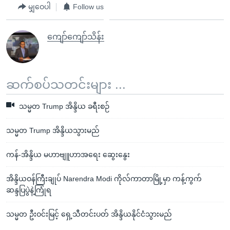
မျှဝေပါ
Follow us
ကျော်ကျော်သိန်း
ဆက်စပ်သတင်းများ ...
သမ္မတ Trump အိန္ဒိယ ခရီးစဉ်
သမ္မတ Trump အိန္ဒိယသွားမည်
ကန်-အိန္ဒိယ မဟာဗျူဟာအရေး ဆွေးနွေး
အိန္ဒိယဝန်ကြီးချုပ် Narendra Modi ကိုလ်ကာတာမြို့မှာ ကန့်ကွက်
ဆန္ဒပြပွဲနဲ့ကြုံရ
သမ္မတ ဦးဝင်းမြင့် ရှေ့သီတင်းပတ် အိန္ဒိယနိုင်ငံသွားမည်