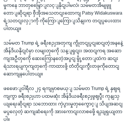
မှုကနေ ဘာတှမြှေောျလင့ျနိုငျပါမလဲ၊ သမ်မတအိမျဖွူ
တောျဆိုငျရာ ဗှီအိုအသေတငျးထောကျ Patsy Widakuswara
ရဲ့သတငျးလှှာကို ကိုကြောျကြောျသိနျးက တငျပွပေးထား
ပါတယျ။
သမ်မတ Trump ရဲ့ ခရီးစဉျအတှကျ ကွိုတငျပွငျဆငျတဲ့အနနေဲ့
အိန်ဒိယနိုငျငံမှာ လမျးတှကေို သန့ျရှငျး၊ အထငျကရ အဆော
ကျအဦတှကေို ဆေးကြောနတေဲ့အပွငျ မွို့တောျထဲက ဆငျး
ရဲသားရပျကှကျတှကေို ကာထားဖို့ တံတိုငျးကွီးတခုကိုတောငျ
ဆောကျနပေါတယျ။
ဖဖေောျဝါရီလ ၂၄ ရကျမှာစမယ့ျ သမ်မတ Trump ရဲ့ နှဈရ
ကျကွာ ခရီးစဉျဟာ ပထမဆုံး အိန်ဒိယခရီးစဉျဖွဈပွီး ကုနျသှ
ယျရေးဆိုငျရာ သဘောထား ကှဲပွားမှုတှကွေောင့ျ သိပျအဆငျ
မပွလှေတဲ့ ဆကျဆံရေးကို အားကောငျးလာစဖေို့ ရညျရှယျတာ
ပါ။