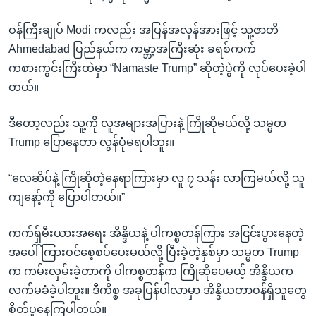
ဝန်ကြီးချုပ် Modi ကလည်း အပြန်အလှန်အားဖြင့် သူ့ဇာတိ
Ahmedabad ပြည်နယ်က ကမ္ဘာ့အကြီးဆုံး ခရစ်ကက်
ကစားကွင်းကြီးထဲမှာ “Namaste Trump” ဆိုတဲ့ပွဲကို လုပ်ပေးခဲ့ပါ
တယ်။
ဒီတော့လည်း သူ့ကို လူအများအပြားနဲ့ ကြိုဆိုမယ်လို့ သမ္မတ
Trump ပြောနေတာ လွန်ပုံမရပါဘူး။
“လေဆိပ်နဲ့ ကြိုဆိုတဲ့နေရာကြားမှာ လူ ၇ သန်း လာကြမယ်လို့ သူ
ကျနော့်ကို ပြောပါတယ်။”
ကက်ရှ်မီးယားအရေး အိန္ဒိယနဲ့ ပါကစ္စတန်ကြား အငြင်းပွားနေတဲ့
အပေါ် ကြားဝင်စေ့စပ်ပေးမယ်လို့ ပြီးခဲ့တဲ့နှစ်မှာ သမ္မတ Trump
က ကမ်းလှမ်းခဲ့တာကို ပါကစ္စတန်က ကြိုဆိုပေမယ့် အိန္ဒိယက
လက်မခံခဲ့ပါဘူး။ ဒီကိစ္စ အခုပြန်ပါလာမှာ အိန္ဒိယတာဝန်ရှိသူတွေ
စိတ်ပူနေကြပါတယ်။