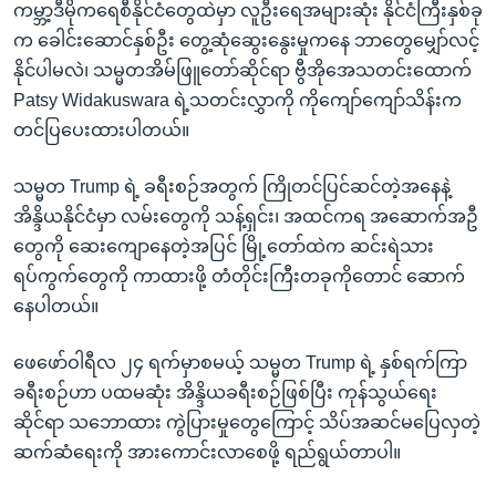
ကမ္ဘာ့ဒီမိုကရေစီနိုင်ငံတွေထဲမှာ လူဦးရေအများဆုံး နိုင်ငံကြီးနှစ်ခု
က ခေါင်းဆောင်နှစ်ဦး တွေ့ဆုံဆွေးနွေးမှုကနေ ဘာတွေမျှော်လင့်
နိုင်ပါမလဲ၊ သမ္မတအိမ်ဖြူတော်ဆိုင်ရာ ဗွီအိုအေသတင်းထောက်
Patsy Widakuswara ရဲ့သတင်းလွှာကို ကိုကျော်ကျော်သိန်းက
တင်ပြပေးထားပါတယ်။
သမ္မတ Trump ရဲ့ ခရီးစဉ်အတွက် ကြိုတင်ပြင်ဆင်တဲ့အနေနဲ့
အိန္ဒိယနိုင်ငံမှာ လမ်းတွေကို သန့်ရှင်း၊ အထင်ကရ အဆောက်အဦ
တွေကို ဆေးကျောနေတဲ့အပြင် မြို့တော်ထဲက ဆင်းရဲသား
ရပ်ကွက်တွေကို ကာထားဖို့ တံတိုင်းကြီးတခုကိုတောင် ဆောက်
နေပါတယ်။
ဖေဖော်ဝါရီလ ၂၄ ရက်မှာစမယ့် သမ္မတ Trump ရဲ့ နှစ်ရက်ကြာ
ခရီးစဉ်ဟာ ပထမဆုံး အိန္ဒိယခရီးစဉ်ဖြစ်ပြီး ကုန်သွယ်ရေး
ဆိုင်ရာ သဘောထား ကွဲပြားမှုတွေကြောင့် သိပ်အဆင်မပြေလှတဲ့
ဆက်ဆံရေးကို အားကောင်းလာစေဖို့ ရည်ရွယ်တာပါ။