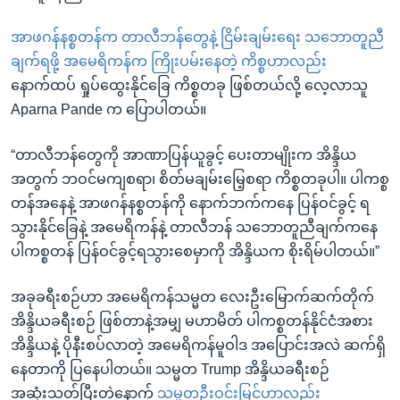
အာဖဂန်နစ္စတန်က တာလီဘန်တွေနဲ့ ငြိမ်းချမ်းရေး သဘောတူညီ
ချက်ရဖို့ အမေရိကန်က ကြိုးပမ်းနေတဲ့ ကိစ္စဟာလည်
နောက်ထပ် ရှုပ်ထွေးနိုင်ခြေ ကိစ္စတခု ဖြစ်တယ်လို့ လေ့လာသူ
Aparna Pande က ပြောပါတယ်။
“တာလီဘန်တွေကို အာဏာပြန်ယူခွင့် ပေးတာမျိုးက အိန္ဒိယ
အတွက် ဘဝင်မကျစရာ၊ စိတ်မချမ်းမြေ့စရာ ကိစ္စတခုပါ။ ပါကစ္စ
တန်အနေနဲ့ အာဖဂန်နစ္စတန်ကို နောက်ဘက်ကနေ ပြန်ဝင်ခွင့် ရ
သွားနိုင်ခြေနဲ့ အမေရိကန်နဲ့ တာလီဘန် သဘောတူညီချက်ကနေ
ပါကစ္စတန် ပြန်ဝင်ခွင့်ရသွားစေမှာကို အိန္ဒိယက စိုးရိမ်ပါတယ်။”
အခုခရီးစဉ်ဟာ အမေရိကန်သမ္မတ လေးဦးမြောက်ဆက်တိုက်
အိန္ဒိယခရီးစဉ် ဖြစ်တာနဲ့အမျှ မဟာမိတ် ပါကစ္စတန်နိုင်ငံအစား
အိန္ဒိယနဲ့ ပိုနီးစပ်လာတဲ့ အမေရိကန်မူဝါဒ အပြောင်းအလဲ ဆက်ရှိ
နေတာကို ပြနေပါတယ်။ သမ္မတ Trump အိန္ဒိယခရီးစဉ်
အဆုံးသတ်ပြီးတဲ့နောက်
သမ္မတဦးဝင်းမြင့်ဟာလည်း