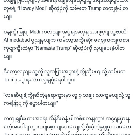
တနျမွို့မှာလုပျတဲ့ အမရေိကနျမှာနထေိုငျသူ အိန်ဒိယနိုငျငံသား
တှရေဲ့ “Howdy Modi” ဆိုတဲ့ပှဲကို သမ်မတ Trump တကျခဲ့ပါတ
ယျ။
ဝနျကွီးခြုပျ Modi ကလညျး အပွနျအလှနျအားဖွင့ျ သူ့ဇာတိ
Ahmedabad ပွညျနယျက ကမ်ဘာ့အကွီးဆုံး ခရဈကကျကစား
ကှငျးကွီးထဲမှာ “Namaste Trump” ဆိုတဲ့ပှဲကို လုပျပေးခဲ့ပါတ
ယျ။
ဒီတော့လညျး သူ့ကို လူအမြားအပွားနဲ့ ကွိုဆိုမယျလို့ သမ်မတ
Trump ပွောနတော လှနျပုံမရပါဘူး။
“လဆေိပျနဲ့ ကွိုဆိုတဲ့နရောကွားမှာ လူ ၇ သနျး လာကွမယျလို့ သူ
ကနြော့ျကို ပွောပါတယျ။”
ကကျရျှမီးယားအရေး အိန်ဒိယနဲ့ ပါကစ်စတနျကွား အငွငျးပှားန
တေဲ့အပေါျ ကွားဝငျစေ့စပျပေးမယျလို့ ပွီးခဲ့တဲ့နှဈမှာ သမ်မတ
Trump က ကမျးလှမျးခဲ့တာကို ပါကစ်စတနျက ကွိုဆိုပမေယ့ျ