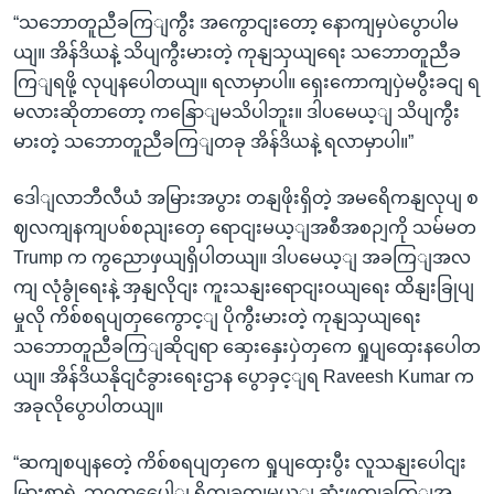
“သဘောတူညီခကြျကွီး အကွောငျးတော့ နောကျမှပဲပွောပါမ
ယျ။ အိန်ဒိယနဲ့ သိပျကွီးမားတဲ့ ကုနျသှယျရေး သဘောတူညီခ
ကြျရဖို့ လုပျနပေါတယျ။ ရလာမှာပါ။ ရှေးကောကျပှဲမပွီးခငျ ရ
မလားဆိုတာတော့ ကနြောျမသိပါဘူး။ ဒါပမေယ့ျ သိပျကွီး
မားတဲ့ သဘောတူညီခကြျတခု အိန်ဒိယနဲ့ ရလာမှာပါ။”
ဒေါျလာဘီလီယံ အမြားအပွား တနျဖိုးရှိတဲ့ အမရေိကနျလုပျ စ
ဈလကျနကျပစ်စညျးတှေ ရောငျးမယ့ျအစီအစဉျကို သမ်မတ
Trump က ကွညောဖှယျရှိပါတယျ။ ဒါပမေယ့ျ အခကြျအလ
ကျ လုံခွုံရေးနဲ့ အှနျလိုငျး ကူးသနျးရောငျးဝယျရေး ထိနျးခြုပျ
မှုလို ကိစ်စရပျတှကွေောင့ျ ပိုကွီးမားတဲ့ ကုနျသှယျရေး
သဘောတူညီခကြျဆိုငျရာ ဆှေးနှေးပှဲတှကေ ရှုပျထှေးနပေါတ
ယျ။ အိန်ဒိယနိုငျငံခွားရေးဌာန ပွောခှင့ျရ Raveesh Kumar က
အခုလိုပွောပါတယျ။
“ဆကျစပျနတေဲ့ ကိစ်စရပျတှကေ ရှုပျထှေးပွီး လူသနျးပေါငျး
မြားစှာရဲ့ ဘဝတှပေေါျ ရိုကျခတျမယ့ျ ဆုံးဖွတျခကြျအ