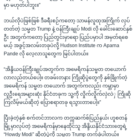
မှာ မဟုတ်ပါဘူး။”
ဘယ်လိုပဲဖြစ်ဖြစ် ဒီခရီးစဉ်ကတော့ သာမန်လူထုအကြိုက် လုပ်
တတ်တဲ့ သမ္မတ Trump နဲ့ ဝန်ကြီးချုပ် Modi လို ခေါင်းဆောင်နှစ်
ဦး အတွက်ကတော့ ပြည်တွင်းမှာရော ပြည်ပမှာပါ အမှတ်ရစေ
မယ့် အခွင့်အလမ်းတခုပဲလို့ Hudson Institute က Aparna
Pande လို လေ့လာသူတွေက မြင်ပါတယ်။
“အိန္ဒိယဝန်ကြီးချုပ်အတွက်က အမေရိကန်သမ္မတ တယောက်
လာလည်တယ်ပေါ့။ တခမ်းတနား ကြိုဆိုပွဲတွေကို နှစ်ခြိုက်တဲ့
အမေရိကန် သမ္မတ တယောက် အတွက်ကလည်း ကမ္ဘာမှာ
လူဦးရေအများဆုံး နိုင်ငံတခုက သူ့ကို လှိုက်လှိုက်လှဲလဲှ ကြိုဆို
ကြလိမ့်မယ်ဆိုတဲ့ ပြောစရာတခု ရသွားတာပေါ့။”
ပြီးခဲ့တဲ့နှစ် စက်တင်ဘာလက တက္ကဆက်စ်ပြည်နယ်၊ ဟူစတန်
မြို့မှာလုပ်တဲ့ အမေရိကန်မှာနေထိုင်သူ အိန္ဒိယနိုင်ငံသားတွေရဲ့
“Howdy Modi” ဆိုတဲ့ပွဲကို သမ္မတ Trump တက်ခဲ့ပါတယ်။