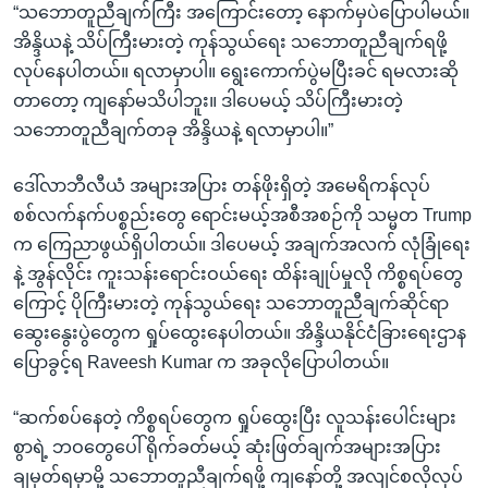
“သဘောတူညီချက်ကြီး အကြောင်းတော့ နောက်မှပဲပြောပါမယ်။
အိန္ဒိယနဲ့ သိပ်ကြီးမားတဲ့ ကုန်သွယ်ရေး သဘောတူညီချက်ရဖို့
လုပ်နေပါတယ်။ ရလာမှာပါ။ ရွေးကောက်ပွဲမပြီးခင် ရမလားဆို
တာတော့ ကျနော်မသိပါဘူး။ ဒါပေမယ့် သိပ်ကြီးမားတဲ့
သဘောတူညီချက်တခု အိန္ဒိယနဲ့ ရလာမှာပါ။”
ဒေါ်လာဘီလီယံ အများအပြား တန်ဖိုးရှိတဲ့ အမေရိကန်လုပ်
စစ်လက်နက်ပစ္စည်းတွေ ရောင်းမယ့်အစီအစဉ်ကို သမ္မတ Trump
က ကြေညာဖွယ်ရှိပါတယ်။ ဒါပေမယ့် အချက်အလက် လုံခြုံရေး
နဲ့ အွန်လိုင်း ကူးသန်းရောင်းဝယ်ရေး ထိန်းချုပ်မှုလို ကိစ္စရပ်တွေ
ကြောင့် ပိုကြီးမားတဲ့ ကုန်သွယ်ရေး သဘောတူညီချက်ဆိုင်ရာ
ဆွေးနွေးပွဲတွေက ရှုပ်ထွေးနေပါတယ်။ အိန္ဒိယနိုင်ငံခြားရေးဌာန
ပြောခွင့်ရ Raveesh Kumar က အခုလိုပြောပါတယ်။
“ဆက်စပ်နေတဲ့ ကိစ္စရပ်တွေက ရှုပ်ထွေးပြီး လူသန်းပေါင်းများ
စွာရဲ့ ဘဝတွေပေါ် ရိုက်ခတ်မယ့် ဆုံးဖြတ်ချက်အများအပြား
ချမှတ်ရမှာမို့ သဘောတူညီချက်ရဖို့ ကျနော်တို့ အလျင်စလိုလုပ်