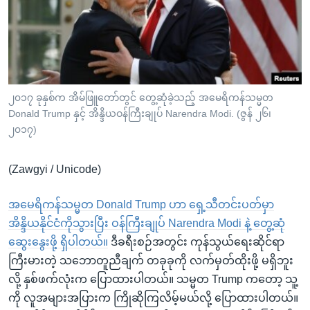
အ
သုတပဒေသာ အင်္ဂလိပ်စာ
ညွန်း
Learning English
စာမျက်နှာ
သို့
ဗွီအိုအေ လူမှုကွန်ယက်များ
ကျော်
ကြည့်
၂၀၁၇ ခုနှစ်က အိမ်ဖြူတော်တွင် တွေ့ဆုံခဲ့သည့် အမေရိကန်သမ္မတ
Donald Trump နှင့် အိန္ဒိယဝန်ကြီးချုပ် Narendra Modi. (ဇွန် ၂၆၊
ရန်
ဘာသာစကားများ
၂၀၁၇)
ရှာဖွေ
ရန်
(Zawgyi / Unicode)
နေရာ
သို့
အမေရိကန်သမ္မတ Donald Trump ဟာ ရှေ့သီတင်းပတ်မှာ
ကျော်
အိန္ဒိယနိုင်ငံကိုသွားပြီး ဝန်ကြီးချုပ် Narendra Modi နဲ့ တွေ့ဆုံ
ရန်
ဆွေးနွေးဖို့ ရှိပါတယ်။
ဒီခရီးစဉ်အတွင်း ကုန်သွယ်ရေးဆိုင်ရာ
ကြီးမားတဲ့ သဘောတူညီချက် တခုခုကို လက်မှတ်ထိုးဖို့ မရှိဘူး
လို့ နှစ်ဖက်လုံးက ပြောထားပါတယ်။ သမ္မတ Trump ကတော့ သူ့
ကို လူအများအပြားက ကြိုဆိုကြလိမ့်မယ်လို့ ပြောထားပါတယ်။