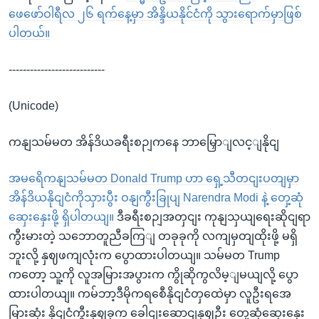
ဖေဖော်ဝါရီလ ၂၆ ရက်နေ့မှာ အိန္ဒိယနိုင်ငံကို သွားရောက်မှာဖြစ်
ပါတယ်။
---------------------------
(Unicode)
ကနျသမ်မတ အိန်ဒိယခရီးစဉျကနေ ဘာမြှောျလင့ျနိုငျ
အမရေိကနျသမ်မတ Donald Trump ဟာ ရှေ့သီတငျးပတျမှာ
အိန်ဒိယနိုငျငံကိုသှားပွီး ဝနျကွီးခြုပျ Narendra Modi နဲ့ တှေ့ဆုံ
ဆှေးနှေးဖို့ ရှိပါတယျ။
ဒီခရီးစဉျအတှငျး ကုနျသှယျရေးဆိုငျရာ
ကွီးမားတဲ့ သဘောတူညီခကြျ တခုခုကို လကျမှတျထိုးဖို့ မရှိ
ဘူးလို့ နှဈဖကျလုံးက ပွောထားပါတယျ။ သမ်မတ Trump
ကတော့ သူ့ကို လူအမြားအပွားက ကွိုဆိုကွလိမ့ျမယျလို့ ပွော
ထားပါတယျ။ ကမ်ဘာ့ဒီမိုကရစေီနိုငျငံတှထေဲမှာ လူဦးရအေ
မြားဆုံး နိုငျငံကွီးနှဈခုက ခေါငျးဆောငျနှဈဦး တှေ့ဆုံဆှေးနှေး