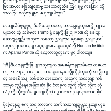
မြားအပွား ခမြှတျရမှာမို့ သဘောတူညီခကြျရဖို့ ကနြောျတို့
အလငြျစလိုလုပျမှာ မဟုတျပါဘူး။”
ဘယျလိုပဲဖွဈဖွဈ ဒီခရီးစဉျကတော့ သာမနျလူထုအကွိုကျ လု
ပျတတျတဲ့ သမ်မတ Trump နဲ့ ဝနျကွီးခြုပျ Modi လို ခေါငျး
ဆောငျနှဈဦး အတှကျကတော့ ပွညျတှငျးမှာရော ပွညျပမှာပါ
အမှတျရစမေယ့ျ အခှင့ျအလမျးတခုပဲလို့ Hudson Institute
က Aparna Pande လို လေ့လာသူတှကေ မွငျပါတယျ။
“အိန်ဒိယဝနျကွီးခြုပျအတှကျက အမရေိကနျသမ်မတ တယော
ကျ လာလညျတယျပေါ့။ တခမျးတနား ကွိုဆိုပှဲတှကေို နှဈခွိုကျ
တဲ့ အမရေိကနျ သမ်မတ တယောကျ အတှကျကလညျး ကမ်
ဘာမှာ လူဦးရအေမြားဆုံး နိုငျငံတခုက သူ့ကို လှိုကျလှိုကျလှဲ
လဲှ ကွိုဆိုကွလိမ့ျမယျဆိုတဲ့ ပွောစရာတခု ရသှားတာပေါ့။”
ပွီးခဲ့တဲ့နှဈ စကျတငျဘာလက တက်ကဆကျဈပွညျနယျ၊ ဟူစ