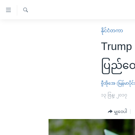
သုံး
ရ
ရှာဖွေ
လွယ်ကူ
မူလစာမျက်နှာ
နိုင်ငံတကာ
ရ
စေ
မြန်မာ
လာ
Trump 
သည့်
ဒ်
ကမ္ဘာ့သတင်းများ
Link
ဗွီဒီယို
နိုင်ငံတကာ
ပြည်ထော
များ
သတင်းလွတ်လပ်ခွင့်
အမေရိကန်
ပင်မ
ရပ်ဝန်းတခု လမ်းတခု အလွန်
တရုတ်
ဗွီအိုအေ (မြန်မာပိုင်
အကြောင်းအရာ
အင်္ဂလိပ်စာလေ့လာမယ်
အစ္စရေး-ပါလက်စတိုင်း
၁၃ ဇြန္၊ ၂၀၁၇
သို့
အပတ်စဉ်ကဏ္ဍများ
အမေရိကန်သုံးအီဒီယံ
ကျော်
မျှဝေပါ
ကြည့်
ရေဒီယိုနှင့်ရုပ်သံ အချက်အလက်များ
မကြေးမုံရဲ့ အင်္ဂလိပ်စာ
ရေဒီယို
ရန်
ရေဒီယို/တီဗွီအစီအစဉ်
ရုပ်ရှင်ထဲက အင်္ဂလိပ်စာ
တီဗွီ
ပင်မ