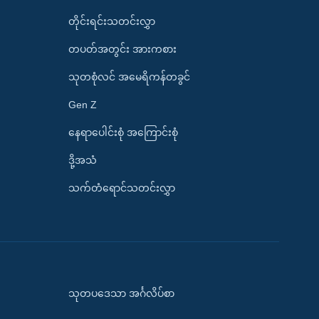
တိုင်းရင်းသတင်းလွှာ
တပတ်အတွင်း အားကစား
သုတစုံလင် အမေရိကန်တခွင်
Gen Z
နေရာပေါင်းစုံ အကြောင်းစုံ
ဒို့အသံ
သက်တံရောင်သတင်းလွှာ
သုတပဒေသာ အင်္ဂလိပ်စာ