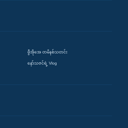
ဗွီအိုအေ တမိနစ်သတင်း
နော်သဇင်ရဲ့ Vlog