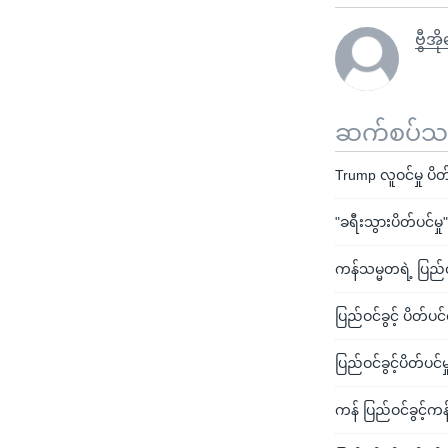
ဗွီအိ
ဆက်စပ်သတင
Trump လူဝင်မှု ပိတ
"ခရီးသွားပိတ်ပင်မှ
ကန်သမ္မတရဲ့ ပြည်ဝင်
ပြည်ဝင်ခွင့် ပိတ်ပ
ပြည်ဝင်ခွင့်ပိတ်ပင
ကန် ပြည်ဝင်ခွင့်က