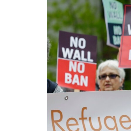
သုတပဒေသာ အင်္ဂလိပ်စာ
အ
ညွန်း
စာမျက်နှာ
သို့
ကျော်
ကြည့်
ရန်
ရှာဖွေ
ရန်
နေရာ
သို့
ကျော်
ရန်