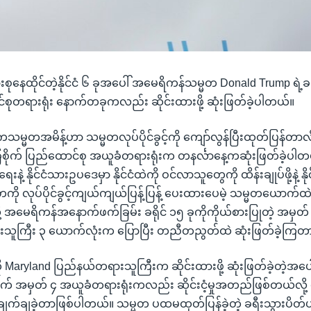
ုနေထိုင်တဲ့နိုင်ငံ ၆ ခုအပေါ် အမေရိကန်သမ္မတ Donald Trump ရဲ့
ာင်စုတရားရုံး နောက်တခုကလည်း ဆိုင်းထားဖို့ ဆုံးဖြတ်ခဲ့ပါတယ်။
္မတအမိန့်ဟာ သမ္မတလုပ်ပိုင်ခွင့်ကို ကျော်လွန်ပြီးထုတ်ပြန်တာလိ
စိုက် ပြည်ထောင်စု အယူခံတရားရုံးက တနင်္လာနေ့ကဆုံးဖြတ်ခဲ့ပါတယ
းနဲ့ နိုင်ငံသားဥပဒေမှာ နိုင်ငံထဲကို ဝင်လာသူတွေကို ထိန်းချုပ်ဖို့နဲ့ နိုင
တကို လုပ်ပိုင်ခွင့်ကျယ်ကျယ်ပြန့်ပြန့် ပေးထားပေမဲ့ သမ္မတယောက်
ို့ အမေရိကန်အနောက်ဖက်ခြမ်း ခရိုင် ၁၅ ခုကိုကိုယ်စားပြုတဲ့ အမှတ
ားသူကြီး ၃ ယောက်လုံးက ပြောပြီး တညီတညွတ်ထဲ ဆုံးဖြတ်ခဲ့ကြတ
ို Maryland ပြည်နယ်တရားသူကြီးက ဆိုင်းထားဖို့ ဆုံးဖြတ်ခဲ့တဲ့အပေါ
က် အမှတ် ၄ အယူခံတရားရုံးကလည်း ဆိုင်းငံ့မှုအတည်ဖြစ်တယ်လိ
်ချက်ချခဲ့တာဖြစ်ပါတယ်။ သမ္မတ ပထမထုတ်ပြန်ခဲ့တဲ့ ခရီးသွားပိတ