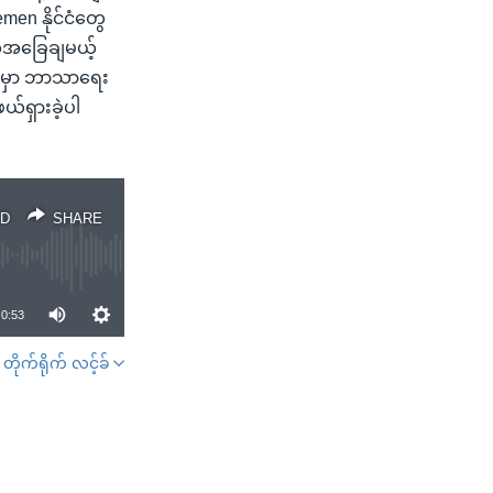
emen နိုင်ငံတွေ
်အခြေချမယ့်
ှုမှာ ဘာသာရေး
ယ်ရှားခဲ့ပါ
D
SHARE
0:53
တိုက်ရိုက် လင့်ခ်
SHARE