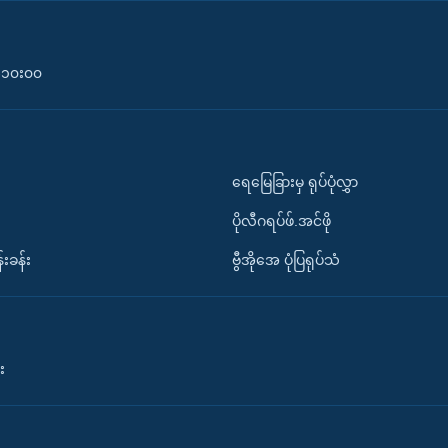
၀-၁၀း၀၀
ရေမြေခြားမှ ရုပ်ပုံလွှာ
ပိုလီဂရပ်ဖ်.အင်ဖို
်းခန်း
ဗွီအိုအေ ပုံပြရုပ်သံ
း