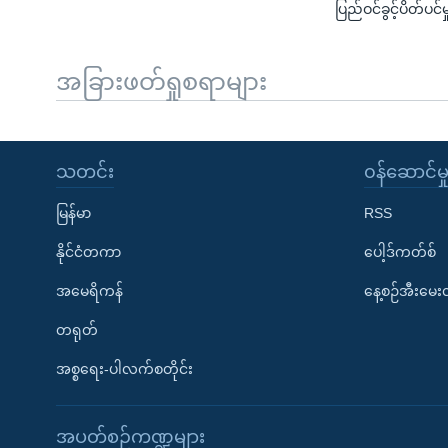
ပြည်ဝင်ခွင့်ပိတ်ပင်
အခြားဖတ်ရှုစရာများ
သတင်း
၀န်ဆောင်မှ
မြန်မာ
RSS
နိုင်ငံတကာ
ပေါ့ဒ်ကတ်စ်
အမေရိကန်
နေ့စဉ်အီးမေ
တရုတ်
အစ္စရေး-ပါလက်စတိုင်း
အပတ်စဉ်ကဏ္ဍများ