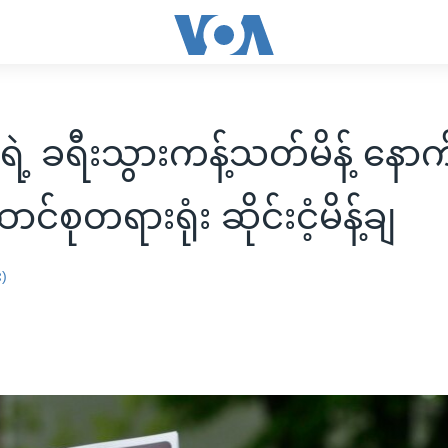
ရဲ့ ခရီးသွားကန့်သတ်မိန့် နော
င်စုတရားရုံး ဆိုင်းငံ့မိန့်ချ
း)