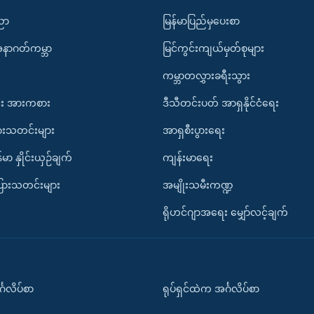
ပညာ
မြန်မာပြည်မှပေးစာ
အနာဂတ်ကမ္ဘာ
မြင်ကွင်းကျယ်မှတ်စုများ
ကမ္ဘာတလွှားခရီးသွား
း အားကစား
ဒီသီတင်းပတ် အာရှနိုင်ငံရေး
ားသတင်းများ
အာရှစီးပွားရေး
်မာ နှိုင်းယှဉ်ချက်
ကျန်းမာရေး
ပြားသတင်းများ
အမျိုးသမီးကဏ္ဍ
ရိုဟင်ဂျာအရေး မျှော်လင့်ချက်
်္ဂလိပ်စာ
ရုပ်ရှင်ထဲက အင်္ဂလိပ်စာ