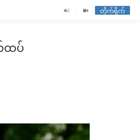
တိုက်ရိုက်
က်ထပ်