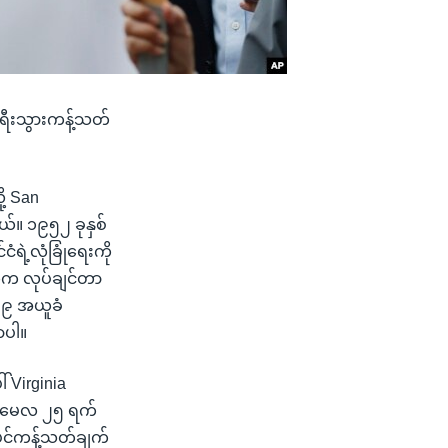
ခရီးသွားကန့်သတ်
ု့ San
်။ ၁၉၅၂ ခုနှစ်
်ငံရဲ့လုံခြုံရေးကို
ထဲက လုပ်ချင်တာ
် ၉ အယူခံ
ာပါ။
် Virginia
ု့ မေလ ၂၅ ရက်
်ပင်ကန့်သတ်ချက်