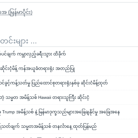
ုအေ (မြန်မာပိုင်း)
်းများ ...
်ပင်ချက် ကမ္ဘာလှည့်ခရီးသွား ထိခိုက်
ု"ဆိုင်းငံ့မိန့် ကန်အယူခံတရားရုံး အတည်ပြု
ခွင့်ကန့်သတ်မှု ပြည်ထောင်စုတရားရုံးနှစ်ခု ဆိုင်းငံမိန့်ထုတ်
င်တဲ့ သမ္မတ အမိန့်သစ် Hawaii တရားသူကြီး ဆိုင်းငံ့
်မှု Trump အမိန့်သစ် နဲ့ မြန်မာဒုက္ခသည်များအခြေချနိုင်မှု အခြေအနေ
န့်သတ်ချက် သမ္မတအမိန့်သစ် တနင်္လာနေ့ ထုတ်ပြန်မည်