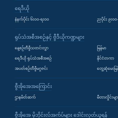
ရေဒီယို
နံနက်ပိုင်း ၆း၀၀-ရး၀၀
ညပိုင်း ၉း၀
ရုပ်သံအစီအစဉ်နှင့် ဗွီဒီယိုကဏ္ဍများ
နေ့စဉ်တီဗွီသတင်းလွှာ
မြန်မာ
ရေဒီယို ရုပ်သံအစီအစဉ်
နိုင်ငံတကာ
အပတ်စဉ်တီဗွီမဂ္ဂဇင်း
တွေ့ဆုံမေးမြန
ဗွီအိုအေအကြောင်း
ဌာနမိတ်ဆက်
မီတာလှိုင်းမျာ
ဗွီအိုအေ မိုဘိုင်းလ်အက်ပ်များ ဒေါင်းလုတ်ယူရန်
Learning English