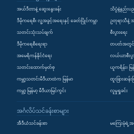
အယ်ဒီတာနဲ့ ဆွေးနွေးခန်း
သိပ္ပံနဲ့နည်း
ဒီမိုကရေစီ၊ လူ့အခွင့်အရေးနှင့် ခေတ်ပြိုင်ကမ္ဘာ
ဥတုရာသီနဲ့ 
သတင်းသုံးသပ်ချက်
စီးပွားရေး
ဒီမိုကရေစီရေးရာ
တပတ်အတွင်
အမေရိကန်နိုင်ငံရေး
လယ်ယာစီးပွ
သတင်းထောက်မှတ်စု
ယူကရိန်း၊ မြန
ကမ္ဘာ့သတင်းမီဒီယာထဲက မြန်မာ
ထူးခြားဆန်း
ကမ္ဘာ့ မြန်မာ့ မီဒီယာမြင်ကွင်း
လူမှုရှုခင်း
အင်္ဂလိပ်သင်ခန်းစာများ
အီဒီယံသင်ခန်းစာ
မကြေးမုံရဲ့အင