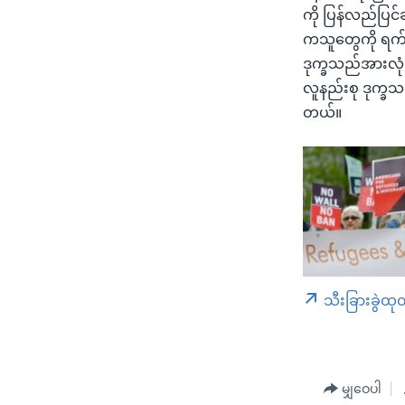
ကို ပြန်လည်ပြင်ဆ
ကသူတွေကို ရက်
ဒုက္ခသည်အားလုံ
လူနည်းစု ဒုက္ခသည
တယ်။
သီးခြားခွဲထု
မျှဝေပါ