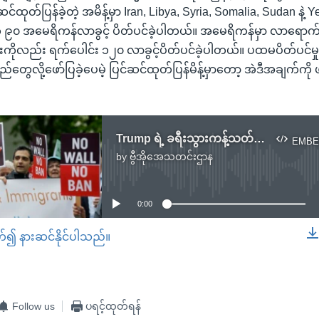
င်ထုတ်ပြန်ခဲ့တဲ့ အမိန့်မှာ Iran, Libya, Syria, Somalia, Sudan နဲ့ Y
 ၉၀ အမေရိကန်လာခွင့် ပိတ်ပင်ခဲ့ပါတယ်။ အမေရိကန်မှာ လာရောက
းကိုလည်း ရက်ပေါင်း ၁၂၀ လာခွင့်ပိတ်ပင်ခဲ့ပါတယ်။ ပထမပိတ်ပင်မ
်တွေလို့ဖော်ပြခဲ့ပေမဲ့ ပြင်ဆင်ထုတ်ပြန်မိန့်မှာတော့ အဲဒီအချက်ကို ဖ
Trump ရဲ့ ခရီးသွားကန့်သတ်မိန့် နောက်ထပ်ပြည်ထောင်စုတရားရုံး ဆိုင်းငံ့မိန့်ချ
EMBE
by
ဗွီအိုအေသတင်းဌာန
No media source currently available
0:00
တ်၍ နားဆင်နိုင်ပါသည်။
EMBED
Follow us
ပရင့်ထုတ်ရန်