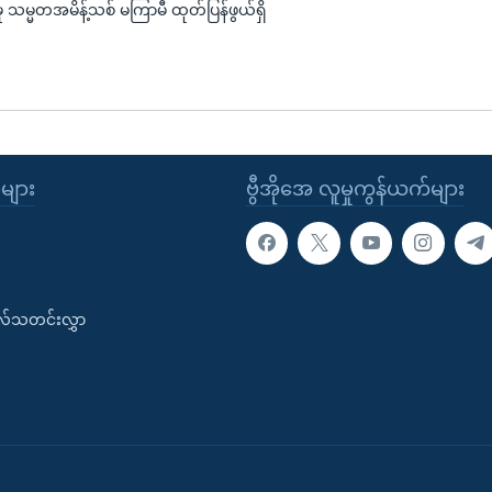
မှု သမ္မတအမိန့်သစ် မကြာမီ ထုတ်ပြန်ဖွယ်ရှိ
ုများ
ဗွီအိုအေ လူမှုကွန်ယက်များ
းလ်သတင်းလွှာ