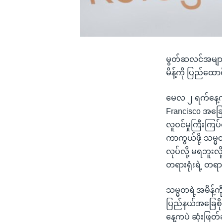
မွတ်ဆလင်အများစ
မိန့်ကို ပြည်ထေ
မေလ ၂ ရက်နေ့ကသမ
Francisco အခြေ
လူဝင်မှုကြီးကြပ်ရေ
ကာကွယ်ဖို့ သမ္မ
လုပ်လို့ မရဘူးလ
တရားရုံးရဲ့ တရ
သမ္မတရဲ့အမိန့်က
ပြည်နယ်အခြေစို
နေ့ကပဲ ဆုံးဖြတ