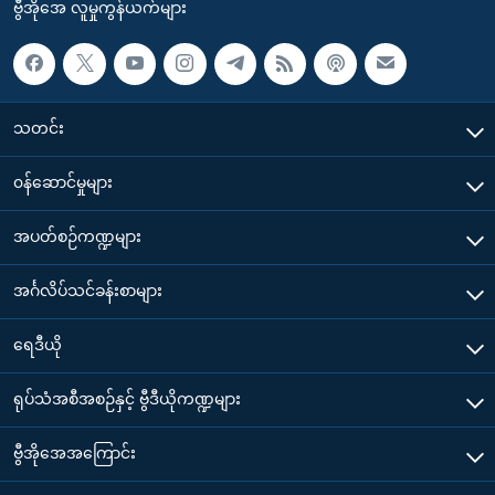
ဗွီအိုအေ လူမှုကွန်ယက်များ
သတင်း
၀န်ဆောင်မှုများ
အပတ်စဉ်ကဏ္ဍများ
အင်္ဂလိပ်သင်ခန်းစာများ
ရေဒီယို
ရုပ်သံအစီအစဉ်နှင့် ဗွီဒီယိုကဏ္ဍများ
ဗွီအိုအေအကြောင်း