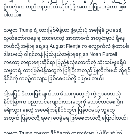
ဦးစလုံးက တညီတညွတ်ထဲ ဆိုင်းငံ့ဖို့ အတည်ပြုပေးခဲ့တာ ဖြစ်
ပါတယ်။
သမ္မတ Trump ရဲ့ တားမြစ်မိန့်ဟာ ဖွဲ့စည်းပုံ အခြေခံ ဥပဒေနဲ့
လွှတ်တော်ကနေ ချထားပေးတဲ့ အာဏာစက် အတွင်းမှာပဲ ရှိနေ
တယ်လို့ အစိုးရ ရှေ့နေ August Flentje က လျှောက်လဲ ခဲ့တာပါ။
ဒါပေမယ့် ဝါရှင်တန် ပြည်နယ်အစိုးရရှေ့နေ Noah Purcell
ကတော့ တရားရေးဆိုင်ရာ ပြည့်စုံလုံလောက်တဲ့ သုံးသပ်မှုမရှိပဲ
သမ္မတရဲ့ တားမြစ်မိန့်အတွက် ပြန်ပြီးအတည်ပြုလိုက်မယ် ဆိုရင်
နိုင်ငံကို ကစဉ့်ကလျား ဖြစ်စေမယ်လို့ ပြောပါတယ်။
ဒါ့အပြင် ဒီတားမြစ်ချက်ဟာ မိသားစုတွေကို ကွဲကွာစေသလို
နိုင်ငံခြားက ပညာသင်ကျောင်းသားတွေကို သောင်တင်စေပြီး၊
ခရီးသွား နေတဲ့ အမေရိကန်နိုင်ငံတွင်း ပြန်ဝင်မယ့် သူတွေ
အတွက် ပြန်ဝင်လို့ ရမရ၊ ဝေခွဲမရ ဖြစ်စေတယ်လို့ ပြောပါတယ်။
သမ္မတ Trump ကတော့ နိုင်ငံတော် တရားရုံးမှာ ပြန်ပြီး ဆုံကြ