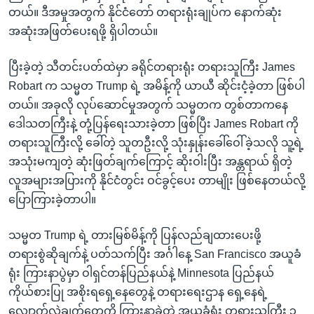
တယ်။ ဒီအမှုအတွက် နိုင်ငံတော် တရားရုံးချုပ်က နောက်ဆုံး
အဆုံးအဖြတ်ပေးရဖို့ ရှိပါတယ်။
ပြီးခဲ့တဲ့ သီတင်းပတ်ထဲမှာ ခရိုင်တရားရုံး တရားသူကြီး James
Robart က သမ္မတ Trump ရဲ့ အမိန့်ကို ယာယီ ဆိုင်းငံ့ခဲ့တာ ဖြစ်ပါ
တယ်။ အခုလို လုပ်ဆောင်မှုအတွက် သမ္မတက တွစ်တာကနေ
ဒေါသတကြီးနဲ့ တုံ့ပြန်ရေးသားခဲ့တာ ဖြစ်ပြီး James Robart ကို
တရားသူကြီးလို့ ခေါ်တဲ့ သူတဦးလို့ သုံးနှုန်းခေါ်ဝေါ်ခဲ့သလို သူ့ရဲ့
အသုံးမကျတဲ့ ဆုံးဖြတ်ချက်ကြောင့် ဆိုးဝါးပြီး အန္တရာယ် ရှိတဲ့
လူအများအပြားကို နိုင်ငံတွင်း ဝင်ခွင့်ပေး တာမျိုး ဖြစ်နေတယ်လို့
ပြောကြားခဲ့တာပါ။
သမ္မတ Trump ရဲ့ တားမြစ်မိန့်ကို ပြန်လည်ချထားပေးဖို့
တရားစွဲဆိုချက်နဲ့ ပတ်သက်ပြီး အင်္ဂါနေ့ San Francisco အယူခံ
ရုံး ကြားနာပွဲမှာ ဝါရှင်တန်ပြည်နယ်နဲ့ Minnesota ပြည်နယ်
ကိုယ်စားပြု အစိုးရရှေ့နေတွေနဲ့ တရားရေးဌာန ရှေ့နေရဲ့
လျှောက်လဲချက်တွေကို ကြားနာခဲ့တဲ့ အယူခံရုံး တရားသူကြီး ၃