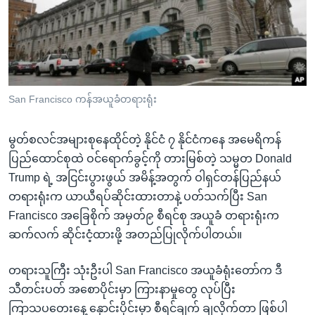
အ
သုတပဒေသာ အင်္ဂလိပ်စာ
ညွန်း
Learning English
စာမျက်နှာ
သို့
ဗွီအိုအေ လူမှုကွန်ယက်များ
ကျော်
ကြည့်
San Francisco ကန်အယူခံတရားရုံး
ရန်
ဘာသာစကားများ
ရှာဖွေ
မွတ်စလင်အများစုနေထိုင်တဲ့ နိုင်ငံ ၇ နိုင်ငံကနေ အမေရိကန်
ရန်
ပြည်ထောင်စုထဲ ဝင်ရောက်ခွင့်ကို တားမြစ်တဲ့ သမ္မတ Donald
နေရာ
Trump ရဲ့ အငြင်းပွားဖွယ် အမိန့်အတွက် ဝါရှင်တန်ပြည်နယ်
သို့
တရားရုံးက ယာယီရပ်ဆိုင်းထားတာနဲ့ ပတ်သက်ပြီး San
ကျော်
Francisco အခြေစိုက် အမှတ်၉ စီရင်စု အယူခံ တရားရုံးက
ရန်
ဆက်လက် ဆိုင်းငံ့ထားဖို့ အတည်ပြုလိုက်ပါတယ်။
တရားသူကြီး သုံးဦးပါ San Francisco အယူခံရုံးတော်က ဒီ
သီတင်းပတ် အစောပိုင်းမှာ ကြားနာမှုတွေ လုပ်ပြီး
ကြာသပတေးနေ့ နှောင်းပိုင်းမှာ စီရင်ချက် ချလိုက်တာ ဖြစ်ပါ