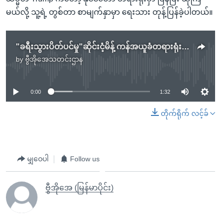
မယ်လို့ သူ့ရဲ့ တွစ်တာ စာမျက်နှာမှာ ရေးသား တုန့်ပြန်ခဲ့ပါတယ်။
"ခရီးသွားပိတ်ပင်မှု"ဆိုင်းငံ့မိန့် ကန်အယူခံတရားရုံး အတည်ပြု
by
ဗွီအိုအေသတင်းဌာန
No media source currently available
0:00
1:32
တိုက်ရိုက် လင့်ခ်
မျှဝေပါ
Follow us
ဗွီအိုအေ (မြန်မာပိုင်း)