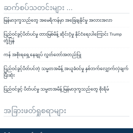
ဆက်စပ်သတင်းများ ...
မြန်မာဒုက္ခသည်တွေ အမေရိကန်မှာ အခြေချနိုင်မှု အလားအလာ
ပြည်ဝင်ခွင့်ပိတ်ပင်မှု တားမြစ်မိန့် ဆိုင်းငံ့မှု နိုင်ငံရေးပါကြောင်း Trump
တုံ့ပြန်
ကန် အစိုးရရှေ့နေချုပ် လွှတ်တော်အတည်ပြု
ပြည်ဝင်ခွင့်ပိတ်ပင်တဲ့ သမ္မတအမိန့် အယူခံဝင်မှု နှစ်ဘက်လျှောက်လှဲချက်
ပြီးဆုံး
ပြည်ဝင်ခွင့် ပိတ်ပင်မှု သမ္မတအမိန့် မြန်မာဒုက္ခသည်တွေ စိုးရိမ်
အခြားဖတ်ရှုစရာများ