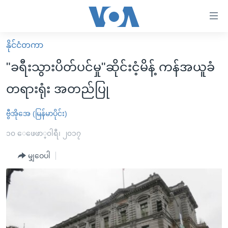
သုံး
ရ
လွယ်ကူ
နိုင်ငံတကာ
မူလစာမျက်နှာ
စေ
"ခရီးသွားပိတ်ပင်မှု"ဆိုင်းငံ့မိန့် ကန်အယူခံ
မြန်မာ
သည့်
တရားရုံး အတည်ပြု
ကမ္ဘာ့သတင်းများ
Link
ဗွီဒီယို
နိုင်ငံတကာ
ဗွီအိုအေ (မြန်မာပိုင်း)
များ
သတင်းလွတ်လပ်ခွင့်
အမေရိကန်
၁၀ ေဖေဖာ္၀ါရီ၊ ၂၀၁၇
ပင်မ
ရပ်ဝန်းတခု လမ်းတခု အလွန်
တရုတ်
အကြောင်းအရာ
မျှဝေပါ
သို့
အင်္ဂလိပ်စာလေ့လာမယ်
အစ္စရေး-ပါလက်စတိုင်း
ကျော်
အပတ်စဉ်ကဏ္ဍများ
အမေရိကန်သုံးအီဒီယံ
ကြည့်
ရေဒီယိုနှင့်ရုပ်သံ အချက်အလက်များ
မကြေးမုံရဲ့ အင်္ဂလိပ်စာ
ရေဒီယို
ရန်
ပင်မ
ရေဒီယို/တီဗွီအစီအစဉ်
ရုပ်ရှင်ထဲက အင်္ဂလိပ်စာ
တီဗွီ