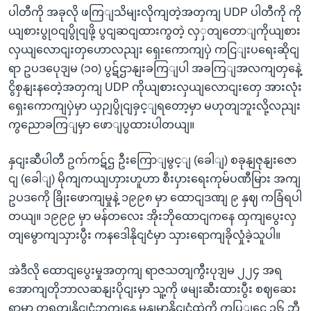
ပါတီကို အခုလို ဖကြျသိမျးလိုကျတဲ့အတှကျ UDP ပါတီကို ကို
ယျစားပွုဝငျပွိုငျဖို့ ပွငျဆငျထားကွတဲ့ လှှတျတောျကိုယျစား
လှယျလောငျးတှဟောလညျး ရှေးကောကျပှဲ ကငြျးပရေးဆိုငျ
ရာ ဥပဒပေုဒျမ (၁၀) ပွဋ်ဌာနျးခကြျပါ အခကြျအလကျတှနေဲ့
ငွိစှနျးနတေဲ့အတှကျ UDP ကိုယျစားလှယျလောငျးတှေ အားလုံး
ရှေးကောကျပှဲမှာ ယှဉျပွိုငျခှင့ျရတော့မှာ မဟုတျဘူးလို့လညျး
ကွညောခကြျမှာ ဖောျပွထားပါတယျ။
နှငျးဆီပါတီ ဥက်ကဋ်ဌ ဦးကြောျမွင့ျ (ခေါျ) စခုနျဇုနျးဇော
ငျ (ခေါျ) မိုကျကယျဟှားဟူဟာ စီးပှားရေးကုမ်ပဏီမြား အကျ
ဥပဒကေို ခြိုးဖောကျမှုနဲ့ ၁၉၉၈ မှာ ထောငျဒဏျ ၉ နှဈ ကခြံရပါ
တယျ။ ၁၉၉၉ မှာ မန်တလေး အိုးဘိုထောငျကနေ ထှကျပွေးလှ
တျမွောကျသှားပွီး ကနဒေါနိုငျငံမှာ သှားရောကျခိုလှုံခဲ့သူပါ။
အဲဒီလို ထောငျပွေးမှုအတှကျ ရာဇသတျကွီးပုဒျမ ၂၂၄ အရ
အောကျတိုဘာလဆနျးပိုငျးမှာ သူ့ကို ဖမျးဆီးထားပွီး စဈဆေး
ရာမှာ တရုတျနိုငျငံဘကျနေ မွနျမာနိုငျငံထဲကို ကပြျငှေ ၁၆ ဘီ