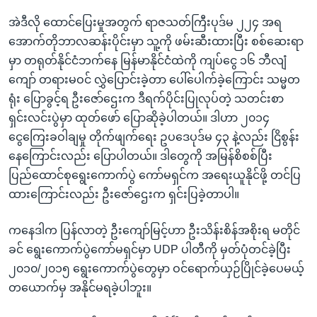
အဲဒီလို ထောင်ပြေးမှုအတွက် ရာဇသတ်ကြီးပုဒ်မ ၂၂၄ အရ
အောက်တိုဘာလဆန်းပိုင်းမှာ သူ့ကို ဖမ်းဆီးထားပြီး စစ်ဆေးရာ
မှာ တရုတ်နိုင်ငံဘက်နေ မြန်မာနိုင်ငံထဲကို ကျပ်ငွေ ၁၆ ဘီလျံ
ကျော် တရားမဝင် လွှဲပြောင်းခဲ့တာ ပေါ်ပေါက်ခဲ့ကြောင်း သမ္မတ
ရုံး ပြောခွင့်ရ ဦးဇော်ဌေးက ဒီရက်ပိုင်းပြုလုပ်တဲ့ သတင်းစာ
ရှင်းလင်းပွဲမှာ ထုတ်ဖော် ပြောဆိုခဲ့ပါတယ်။ ဒါဟာ ၂၀၁၄
ငွေကြေးခဝါချမှု တိုက်ဖျက်ရေး ဥပဒေပုဒ်မ ၄၃ နဲ့လည်း ငြိစွန်း
နေကြောင်းလည်း ပြောပါတယ်။ ဒါတွေကို အမြန်စိစစ်ပြီး
ပြည်ထောင်စုရွေးကောက်ပွဲ ကော်မရှင်က အရေးယူနိုင်ဖို့ တင်ပြ
ထားကြောင်းလည်း ဦးဇော်ဌေးက ရှင်းပြခဲ့တာပါ။
ကနေဒါက ပြန်လာတဲ့ ဦးကျော်မြင့်ဟာ ဦးသိန်းစိန်အစိုးရ မတိုင်
ခင် ရွေးကောက်ပွဲကော်မရှင်မှာ UDP ပါတီကို မှတ်ပုံတင်ခဲ့ပြီး
၂၀၁၀/၂၀၁၅ ရွေးကောက်ပွဲတွေမှာ ဝင်ရောက်ယှဉ်ပြိုင်ခဲ့ပေမယ့်
တယောက်မှ အနိုင်မရခဲ့ပါဘူး။