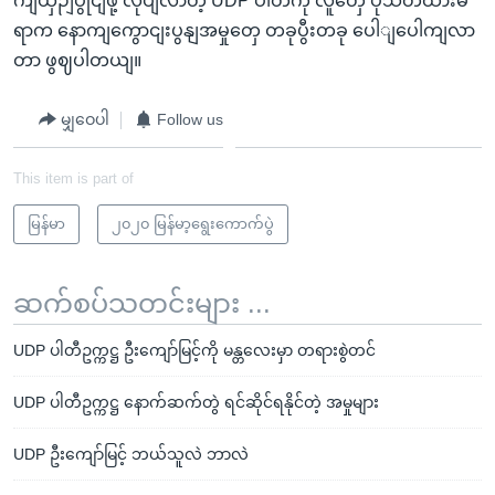
ကျယှဉျပွိုငျဖို့ လုပျလာတဲ့ UDP ပါတီကို လူတှေ ပိုသတိထားမိ
ရာက နောကျကွောငျးပွနျအမှုတှေ တခုပွီးတခု ပေါျပေါကျလာ
တာ ဖွဈပါတယျ။
မျှဝေပါ
Follow us
This item is part of
မြန်မာ
၂၀၂၀ မြန်မာ့ရွေးကောက်ပွဲ
ဆက်စပ်သတင်းများ ...
UDP ပါတီဥက္ကဋ္ဌ ဦးကျော်မြင့်ကို မန္တလေးမှာ တရားစွဲတင်
UDP ပါတီဥက္ကဋ္ဌ နောက်ဆက်တွဲ ရင်ဆိုင်ရနိုင်တဲ့ အမှုများ
UDP ဦးကျော်မြင့် ဘယ်သူလဲ ဘာလဲ