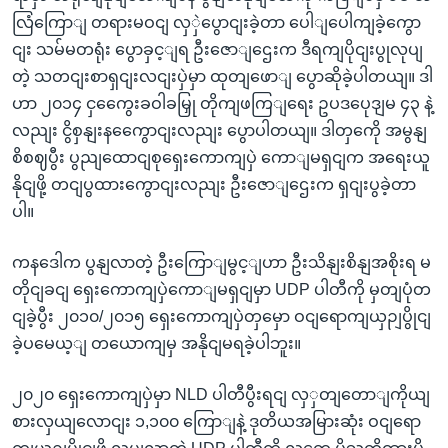
လြံကြောျ တရားမဝငျ လှှဲပွောငျးခဲ့တာ ပေါျပေါကျခဲ့ကွော
ငျး သမ်မတရုံး ပွောခှင့ျရ ဦးဇောျဌေးက ဒီရကျပိုငျးပွုလုပျ
တဲ့ သတငျးစာရှငျးလငျးပှဲမှာ ထုတျဖောျ ပွောဆိုခဲ့ပါတယျ။ ဒါ
ဟာ ၂၀၁၄ ငှကွေေးခဝါခမြှု တိုကျဖကြျရေး ဥပဒပေုဒျမ ၄၃ နဲ့
လညျး ငွိစှနျးနကွေောငျးလညျး ပွောပါတယျ။ ဒါတှကေို အမွနျ
စိစဈပွီး ပွညျထောငျစုရှေးကောကျပှဲ ကောျမရှငျက အရေးယူ
နိုငျဖို့ တငျပွထားကွောငျးလညျး ဦးဇောျဌေးက ရှငျးပွခဲ့တာ
ပါ။
ကနဒေါက ပွနျလာတဲ့ ဦးကြောျမွင့ျဟာ ဦးသိနျးစိနျအစိုးရ မ
တိုငျခငျ ရှေးကောကျပှဲကောျမရှငျမှာ UDP ပါတီကို မှတျပုံတ
ငျခဲ့ပွီး ၂၀၁၀/၂၀၁၅ ရှေးကောကျပှဲတှမှော ဝငျရောကျယှဉျပွိုငျ
ခဲ့ပမေယ့ျ တယောကျမှ အနိုငျမရခဲ့ပါဘူး။
၂၀၂၀ ရှေးကောကျပှဲမှာ NLD ပါတီပွီးရငျ လှှတျတောျကိုယျ
စားလှယျလောငျး ၁,၁၀၀ ကြောျနဲ့ ဒုတိယအမြားဆုံး ဝငျရော