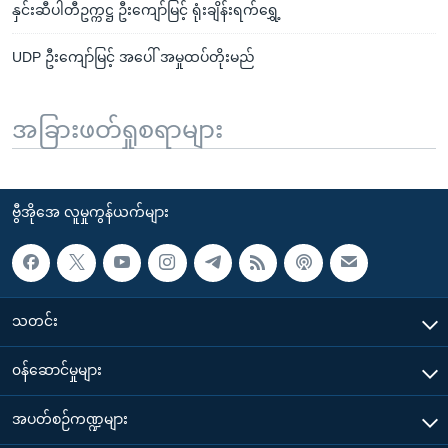
နှင်းဆီပါတီဥက္ကဋ္ဌ ဦးကျော်မြင့် ရုံးချိန်းရက်ရွှေ့
UDP ဦးကျော်မြင့် အပေါ် အမှုထပ်တိုးမည်
အခြားဖတ်ရှုစရာများ
ဗွီအိုအေ လူမှုကွန်ယက်များ
သတင်း
၀န်ဆောင်မှုများ
အပတ်စဉ်ကဏ္ဍများ