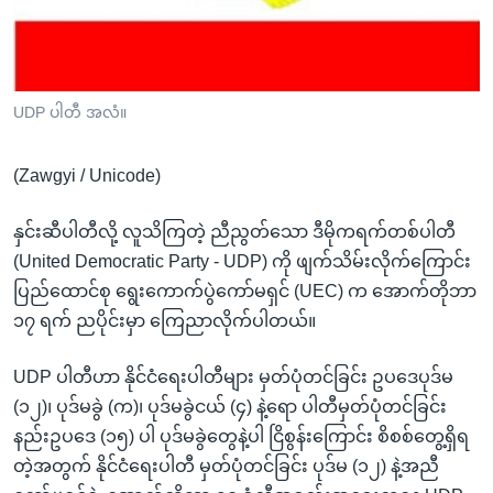
အ
သုတပဒေသာ အင်္ဂလိပ်စာ
ညွန်း
Learning English
စာမျက်နှာ
သို့
ဗွီအိုအေ လူမှုကွန်ယက်များ
UDP ပါတီ အလံ။
ကျော်
ကြည့်
(Zawgyi / Unicode)
ရန်
ဘာသာစကားများ
ရှာဖွေ
နှင်းဆီပါတီလို့ လူသိကြတဲ့ ညီညွတ်သော ဒီမိုကရက်တစ်ပါတီ
ရန်
(United Democratic Party - UDP) ကို ဖျက်သိမ်းလိုက်ကြောင်း
နေရာ
ပြည်ထောင်စု ရွေးကောက်ပွဲကော်မရှင် (UEC) က အောက်တိုဘာ
သို့
၁၇ ရက် ညပိုင်းမှာ ကြေညာလိုက်ပါတယ်။
ကျော်
ရန်
UDP ပါတီဟာ နိုင်ငံရေးပါတီများ မှတ်ပုံတင်ခြင်း ဥပဒေပုဒ်မ
(၁၂)၊ ပုဒ်မခွဲ (က)၊ ပုဒ်မခွဲငယ် (၄) နဲ့ရော ပါတီမှတ်ပုံတင်ခြင်း
နည်းဥပဒေ (၁၅) ပါ ပုဒ်မခွဲတွေနဲ့ပါ ငြိစွန်းကြောင်း စိစစ်တွေ့ရှိရ
တဲ့အတွက် နိုင်ငံရေးပါတီ မှတ်ပုံတင်ခြင်း ပုဒ်မ (၁၂) နဲ့အညီ