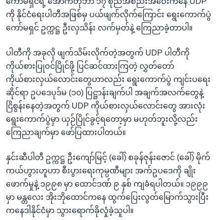
ကော်မရှင်ရဲ့ အောက်တိုဘာ ၁၇ စုံညီအစည်းအဝေးကနေ UDP
ကို နိုင်ငံရေးပါတီအဖြစ်မှ ပယ်ဖျက်လိုက်ကြောင်း ရွေးကောက်ပွဲ
ကော်မရှင် ဥက္ကဋ္ဌ ဦးလှသိန်း လက်မှတ်နဲ့ ကြေညာခဲ့တာပါ။
ပါတီကို အခုလို ဖျက်သိမ်းလိုက်တဲ့အတွက် UDP ပါတီကို
ကိုယ်စားပြုဝင်ပြိုင်ဖို့ ပြင်ဆင်ထားကြတဲ့ လွှတ်တော်
ကိုယ်စားလှယ်လောင်းတွေဟာလည်း ရွေးကောက်ပွဲ ကျင်းပရေး
ဆိုင်ရာ ဥပဒေပုဒ်မ (၁၀) ပြဋ္ဌာန်းချက်ပါ အချက်အလက်တွေနဲ့
ငြိစွန်းနေတဲ့အတွက် UDP ကိုယ်စားလှယ်လောင်းတွေ အားလုံး
ရွေးကောက်ပွဲမှာ ယှဉ်ပြိုင်ခွင့်ရတော့မှာ မဟုတ်ဘူးလို့လည်း
ကြေညာချက်မှာ ဖော်ပြထားပါတယ်။
နှင်းဆီပါတီ ဥက္ကဋ္ဌ ဦးကျော်မြင့် (ခေါ်) စခုန်ဇုန်းဇောင် (ခေါ်) မိုက်
ကယ်ဟွားဟူဟာ စီးပွားရေးကုမ္ပဏီများ အက်ဥပဒေကို ချိုး
ဖောက်မှုနဲ့ ၁၉၉၈ မှာ ထောင်ဒဏ် ၉ နှစ် ကျခံရပါတယ်။ ၁၉၉၉
မှာ မန္တလေး အိုးဘိုထောင်ကနေ ထွက်ပြေးလွတ်မြောက်သွားပြီး
ကနေဒါနိုင်ငံမှာ သွားရောက်ခိုလှုံခဲ့သူပါ။