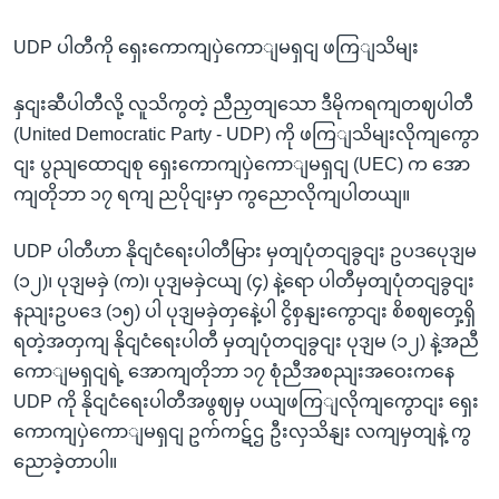
UDP ပါတီကို ရှေးကောကျပှဲကောျမရှငျ ဖကြျသိမျး
နှငျးဆီပါတီလို့ လူသိကွတဲ့ ညီညှတျသော ဒီမိုကရကျတဈပါတီ
(United Democratic Party - UDP) ကို ဖကြျသိမျးလိုကျကွော
ငျး ပွညျထောငျစု ရှေးကောကျပှဲကောျမရှငျ (UEC) က အော
ကျတိုဘာ ၁၇ ရကျ ညပိုငျးမှာ ကွညောလိုကျပါတယျ။
UDP ပါတီဟာ နိုငျငံရေးပါတီမြား မှတျပုံတငျခွငျး ဥပဒပေုဒျမ
(၁၂)၊ ပုဒျမခှဲ (က)၊ ပုဒျမခှဲငယျ (၄) နဲ့ရော ပါတီမှတျပုံတငျခွငျး
နညျးဥပဒေ (၁၅) ပါ ပုဒျမခှဲတှနေဲ့ပါ ငွိစှနျးကွောငျး စိစဈတှေ့ရှိ
ရတဲ့အတှကျ နိုငျငံရေးပါတီ မှတျပုံတငျခွငျး ပုဒျမ (၁၂) နဲ့အညီ
ကောျမရှငျရဲ့ အောကျတိုဘာ ၁၇ စုံညီအစညျးအဝေးကနေ
UDP ကို နိုငျငံရေးပါတီအဖွဈမှ ပယျဖကြျလိုကျကွောငျး ရှေး
ကောကျပှဲကောျမရှငျ ဥက်ကဋ်ဌ ဦးလှသိနျး လကျမှတျနဲ့ ကွ
ညောခဲ့တာပါ။