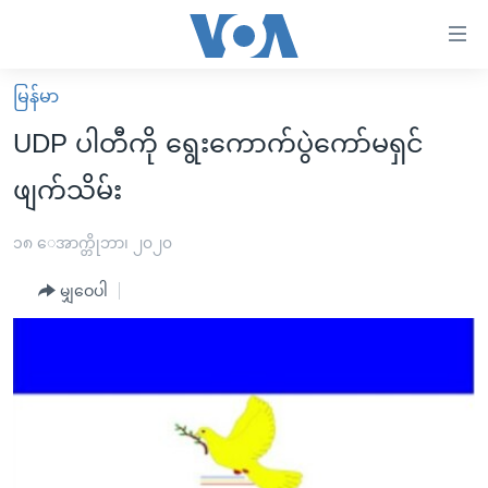
သုံး
ရ
လွယ်ကူ
မြန်မာ
မူလစာမျက်နှာ
စေ
UDP ပါတီကို ရွေးကောက်ပွဲကော်မရှင်
မြန်မာ
သည့်
ဖျက်သိမ်း
ကမ္ဘာ့သတင်းများ
Link
ဗွီဒီယို
နိုင်ငံတကာ
၁၈ ေအာက္တိုဘာ၊ ၂၀၂၀
များ
သတင်းလွတ်လပ်ခွင့်
အမေရိကန်
ပင်မ
မျှဝေပါ
ရပ်ဝန်းတခု လမ်းတခု အလွန်
တရုတ်
အကြောင်းအရာ
သို့
အင်္ဂလိပ်စာလေ့လာမယ်
အစ္စရေး-ပါလက်စတိုင်း
ကျော်
အပတ်စဉ်ကဏ္ဍများ
အမေရိကန်သုံးအီဒီယံ
ကြည့်
ရေဒီယိုနှင့်ရုပ်သံ အချက်အလက်များ
မကြေးမုံရဲ့ အင်္ဂလိပ်စာ
ရေဒီယို
ရန်
ပင်မ
ရေဒီယို/တီဗွီအစီအစဉ်
ရုပ်ရှင်ထဲက အင်္ဂလိပ်စာ
တီဗွီ