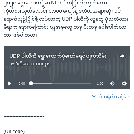
၂၀၂၀ ရွေးကောက်ပွဲမှာ NLD ပါတီပြီးရင် လွှတ်တော်
ကိုယ်စားလှယ်လောင်း ၁,၁၀၀ ကျော်နဲ့ ဒုတိယအများဆုံး ဝင်
ရောက်ယှဉ်ပြိုင်ဖို့ လုပ်လာတဲ့ UDP ပါတီကို လူတွေ ပိုသတိထား
မိရာက နောက်ကြောင်းပြန်အမှုတွေ တခုပြီးတခု ပေါ်ပေါက်လာ
တာ ဖြစ်ပါတယ်။
UDP ပါတီကို ရွေးကောက်ပွဲကော်မရှင် ဖျက်သိမ်း
by
ဗွီအိုအေသတင်းဌာန
No media source currently available
0:00
1:30
တိုက်ရိုက် လင့်ခ်
---------------------------
(Unicode)