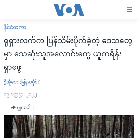
သုံး
ရ
လွယ်ကူ
နိုင်ငံတကာ
မူလစာမျက်နှာ
စေ
ရုရှားလက်က ပြန်သိမ်းပိုက်ခဲ့တဲ့ ဒေသတွေ
မြန်မာ
သည့်
မှာ သေဆုံးသူအလောင်းတွေ ယူကရိန်း
ကမ္ဘာ့သတင်းများ
Link
ရှာဖွေ
ဗွီဒီယို
နိုင်ငံတကာ
များ
သတင်းလွတ်လပ်ခွင့်
အမေရိကန်
ပင်မ
ဗွီအိုအေ (မြန်မာပိုင်း)
ရပ်ဝန်းတခု လမ်းတခု အလွန်
တရုတ်
အကြောင်းအရာ
၁၉ စက္တင္ဘာ၊ ၂၀၂၂
သို့
အင်္ဂလိပ်စာလေ့လာမယ်
အစ္စရေး-ပါလက်စတိုင်း
ကျော်
မျှဝေပါ
အပတ်စဉ်ကဏ္ဍများ
အမေရိကန်သုံးအီဒီယံ
ကြည့်
ရေဒီယိုနှင့်ရုပ်သံ အချက်အလက်များ
မကြေးမုံရဲ့ အင်္ဂလိပ်စာ
ရေဒီယို
ရန်
ပင်မ
ရေဒီယို/တီဗွီအစီအစဉ်
ရုပ်ရှင်ထဲက အင်္ဂလိပ်စာ
တီဗွီ