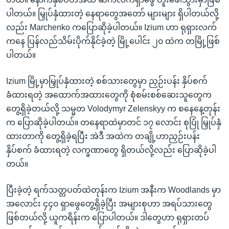
ပါတယ်။ မြှုပ်နှံထားတဲ့ နေရာတွေအတော် များများ ရှိပါတယ်လို့
လည်း Marchenko ကပြောဆိုခဲ့ပါတယ်။ Izium ဟာ ရုရှားလက်
ကနေ ပြန်လည်သိမ်းပိုက်နိုင်ခဲ့တဲ့ မြို့ပေါင်း ၂၀ ထဲက တမြို့ဖြစ်
ပါတယ်။
Izium မြို့မှာမြှုပ်နှံထားတဲ့ စစ်သားတွေမှာ ညှဉ်းပန်း နှိပ်စက်
ခံထားရတဲ့ အထောက်အထားတွေကို စုံစမ်းစစ်ဆေးသူတွေက
တွေ့ရှိခဲ့တယ်လို့ သမ္မတ Volodymyr Zelenskyy က စနေနေ့တုန်း
က ပြောဆိုခဲ့ပါတယ်။ တနေရာထဲမှာတင် ၁၇ လောင်း စုပြုံ မြှုပ်နှံ
ထားတာကို တွေ့ရှိခဲ့ရပြီး အဲဒီ အထဲက တချို့ဟာညှဉ်းပန်း
နှိပ်စက် ခံထားရတဲ့ လက္ခဏာတွေ ရှိတယ်လို့လည်း ပြောဆိုခဲ့ပါ
တယ်။
ပြီးခဲ့တဲ့ ရက်သတ္တပတ်ထဲတုန်းက Izium အနီးက Woodlands မှာ
အလောင်း ၄၄၀ ရှာဖွေတွေ့ရှိခဲ့ပြီး အများစုဟာ အရပ်သားတွေ
ဖြစ်တယ်လို့ ယူကရိန်းက ပြောပါတယ်။ ဒါတွေဟာ ရုရှားတပ်