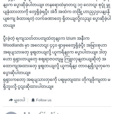
နျးက ပွောဆိုခဲ့ပါတယျ။ တနရောထဲမှာတငျ ၁၇ လောငျး စုပွုံ မွှု
ပျနှံထားတာကို တှေ့ရှိခဲ့ရပွီး အဲဒီ အထဲက တခြို့ဟာညှဉျးပနျးနှိ
ပျစကျ ခံထားရတဲ့ လက်ခဏာတှေ ရှိတယျလို့လညျး ပွောဆိုခဲ့ပါ
တယျ။
ပွီးခဲ့တဲ့ ရကျသတ်တပတျထဲတုနျးက Izium အနီးက
Woodlands မှာ အလောငျး ၄၄၀ ရှာဖှတှေေ့ရှိခဲ့ပွီး အမြားစုဟာ
အရပျသားတှေ ဖွဈတယျလို့ ယူကရိနျးက ပွောပါတယျ။ ဒါတှ
ဟော ရုရှားတပျတှေ စဈရာဇဝတျမှု ကြူးလှနျတယျဆိုတဲ့ အ
ထောကျအထားတှေ ဖွဈတယျလို့ ယူကရိနျး တာဝနျရှိသူတှကေ
ပွောဆိုပါတယျ။
ရုရှားကတော့ အရပျသားတှကေို ပဈမှတျထား တိုကျခိုကျတာ မ
ရှိဘူးလို့ ငွငျးဆိုထားပါတယျ။
မျှဝေပါ
Follow us