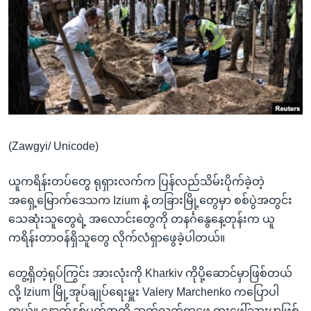
အ
သုတပဒေသာ အင်္ဂလိပ်စာ
ညွန်း
Learning English
စာမျက်နှာ
သို့
ဗွီအိုအေ လူမှုကွန်ယက်များ
ကျော်
ကြည့်
ရန်
ဘာသာစကားများ
ရှာဖွေ
(Zawgyi/ Unicode)
ရန်
နေရာ
ယူကရိန်းတပ်တွေ ရုရှားလက်က ပြန်လည်သိမ်းပိုက်ခဲ့တဲ့
သို့
အရှေ့မြောက်ဒေသက Izium နဲ့ တခြားမြို့တွေမှာ စစ်ပွဲအတွင်း
ကျော်
သေဆုံးသူတွေရဲ့ အလောင်းတွေကို တနင်္ဂနွေနေ့တုန်းက ယူ
ရန်
ကရိန်းတာဝန်ရှိသူတွေ လိုက်လံရှာဖွေခဲ့ပါတယ်။
တွေ့ရှိတဲ့ရုပ်ကြွင်း အားလုံးကို Kharkiv ကိုပို့ဆောင်မှာဖြစ်တယ်
လို့ Izium မြို့အုပ်ချုပ်ရေးမှူး Valery Marchenko ကပြောပါ
တယ်။ နောက်နှစ်ပတ်အထိ ဆက်လက်ရှာဖွေ တူးဖေါ်သွားမှာဖြစ်