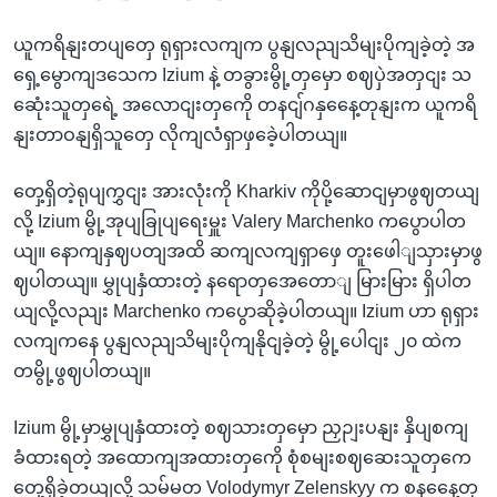
ယူကရိနျးတပျတှေ ရုရှားလကျက ပွနျလညျသိမျးပိုကျခဲ့တဲ့ အ
ရှေ့မွောကျဒသေက Izium နဲ့ တခွားမွို့တှမှော စဈပှဲအတှငျး သ
ဆေုံးသူတှရေဲ့ အလောငျးတှကေို တနငျ်ဂနှနေေ့တုနျးက ယူကရိ
နျးတာဝနျရှိသူတှေ လိုကျလံရှာဖှခေဲ့ပါတယျ။
တှေ့ရှိတဲ့ရုပျကွှငျး အားလုံးကို Kharkiv ကိုပို့ဆောငျမှာဖွဈတယျ
လို့ Izium မွို့အုပျခြုပျရေးမှူး Valery Marchenko ကပွောပါတ
ယျ။ နောကျနှဈပတျအထိ ဆကျလကျရှာဖှေ တူးဖေါျသှားမှာဖွ
ဈပါတယျ။ မွှုပျနှံထားတဲ့ နရောတှအေတောျ မြားမြား ရှိပါတ
ယျလို့လညျး Marchenko ကပွောဆိုခဲ့ပါတယျ။ Izium ဟာ ရုရှား
လကျကနေ ပွနျလညျသိမျးပိုကျနိုငျခဲ့တဲ့ မွို့ပေါငျး ၂၀ ထဲက
တမွို့ဖွဈပါတယျ။
Izium မွို့မှာမွှုပျနှံထားတဲ့ စဈသားတှမှော ညှဉျးပနျး နှိပျစကျ
ခံထားရတဲ့ အထောကျအထားတှကေို စုံစမျးစဈဆေးသူတှကေ
တှေ့ရှိခဲ့တယျလို့ သမ်မတ Volodymyr Zelenskyy က စနနေေ့တု