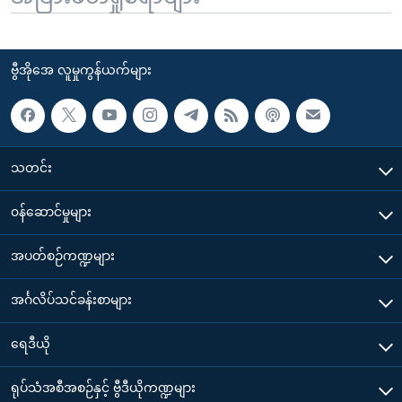
ဗွီအိုအေ လူမှုကွန်ယက်များ
သတင်း
၀န်ဆောင်မှုများ
အပတ်စဉ်ကဏ္ဍများ
အင်္ဂလိပ်သင်ခန်းစာများ
ရေဒီယို
ရုပ်သံအစီအစဉ်နှင့် ဗွီဒီယိုကဏ္ဍများ