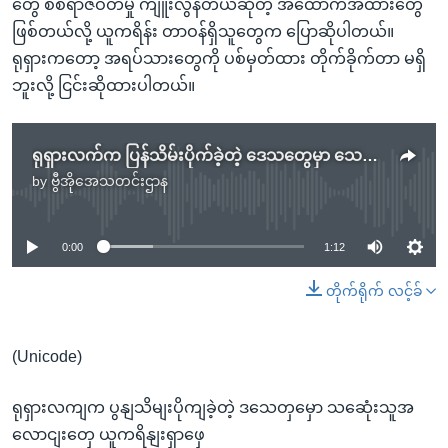
တွေ စစ်ရာဇဝတ်မှု ကျူးလွန်တယ်ဆိုတဲ့ အထောက်အထားတွေ
ဖြစ်တယ်လို့ ယူကရိန်း တာဝန်ရှိသူတွေက ပြောဆိုပါတယ်။
ရုရှားကတော့ အရပ်သားတွေကို ပစ်မှတ်ထား တိုက်ခိုက်တာ မရှိ
ဘူးလို့ ငြင်းဆိုထားပါတယ်။
ရုရှားလက်က ပြန်သိမ်းပိုက်ခဲ့တဲ့ ဒေသတွေမှာ သေဆုံးသူအလောင်းတွေ ယူကရိန်းရှာဖွေ
by
ဗွီအိုအေသတင်းဌာန
No media source currently available
0:00
1:12
တိုက်ရိုက် လင့်ခ်
(Unicode)
ရုရှားလကျက ပွနျသိမျးပိုကျခဲ့တဲ့ ဒသေတှမှော သဆေုံးသူအ
လောငျးတှေ ယူကရိနျးရှာဖှေ