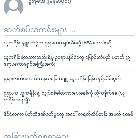
ဗွီအိုအေ (မြန်မာပိုင်း)
ဆက်စပ်သတင်းများ ...
ယူကရိန်း နျူစက်ရုံက ရုရှားတပ် ရုပ်သိမ်းဖို့ IAEA တောင်းဆို
ယူကရိန်းနဲ့တသားတည်းရှိမှု ဥရောပနိုင်ငံတွေ ပြောင်းလဲမည် မဟုတ် (ဥ
ရောပကော်မရှင်အကြီးအကဲ)
ရုရှားလက်အောက်က နယ်မြေတချို့ ယူကရိန်း ပြန်လည်သိမ်းပိုက်
ရုရှားက ယူကရိန်းရဲ့ လျှပ်စစ်ဓါတ်အားပေးစနစ်ကို တိုက်ခိုက်နေ (ယူ
ကရိန်းအရာရှိ)
နိုင်ငံတကာ ပိတ်ဆို့ဒဏ်ခတ်မှုတွေ အပေါ် တရုတ်ထိပ်တန်း အမတ် ဝေဖန်
အခြားဖတ်ရှုစရာများ