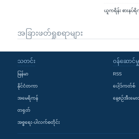
ယူကရိန်း စားနပ်ရ
အခြားဖတ်ရှုစရာများ
သတင်း
၀န်ဆောင်မှ
မြန်မာ
RSS
နိုင်ငံတကာ
ပေါ့ဒ်ကတ်စ်
အမေရိကန်
နေ့စဉ်အီးမေ
တရုတ်
အစ္စရေး-ပါလက်စတိုင်း