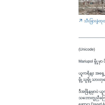
သီးခြားခွဲထု
----------------------
(Unicode)
Mariupol မွို့
ယူကရိနျး အရှေ့တ
မွို့သူမွို့သ
ဒီအခြိနျမှာပဲ ယ
သဘောတူညီခကြျ မူ
ဆောငျ Davyd Ar