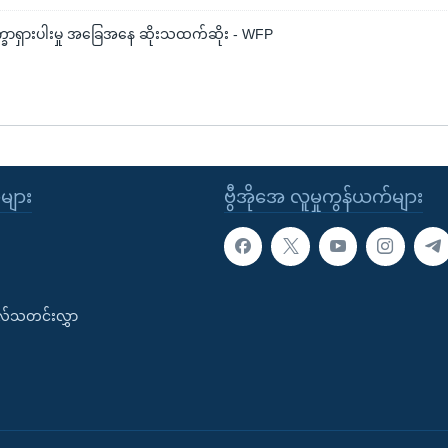
ိက္ခာရှားပါးမှု အခြေအနေ ဆိုးသထက်ဆိုး - WFP
ုများ
ဗွီအိုအေ လူမှုကွန်ယက်များ
းလ်သတင်းလွှာ