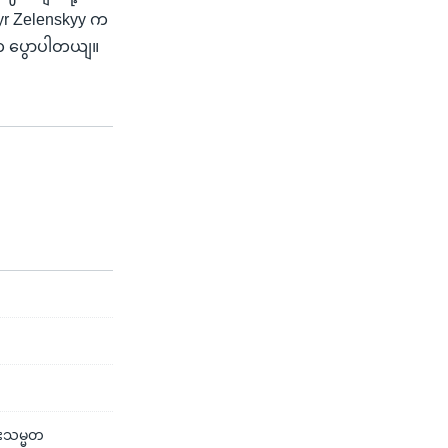
yr Zelenskyy က
တက ပွောပါတယျ။
န်းသမ္မတ