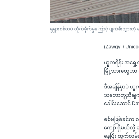
ရုရှားစစ်တပ် တိုက်ခိုက်မှုကြောင့် ပျက်စီးသွာ
(Zawgyi / Unico
ယူကရိန်း အရှေ့တေ
မြို့သားတွေဟာ
ဒီအချိန်မှာပဲ ယူ
သဘောတူညီချက် မူ
ခေါင်းဆောင် Da
စစ်မဖြစ်ခင်က လူ
ကျော် ရှိမယ်လိ
နေပြီး ထွက်လမ