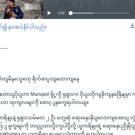
0:00
တ်၍ နားဆင်နိုင်ပါသည်။
EMBED
------
မှာ ပိတျမိနသေူတှေ ရိက်ခာပွတျတောကျနေ
ောငျပိုငျးက Mariupol မွို့ကို ရုရှားက ဝိုငျးတိုကျခိုကျနခြေိနျမ
ားတှဟော ထှကျလမျးကို စောင့ျနကွေရပါတယျ။
ူကရိနျးနဲ့ ရုရှားသမ်မတ ၂ ဦး တှေ့ဆုံ ဆှေးနှေးနိုငျလောကျအောငျ 
ကွမျးကို တငျပွထားပွီးကွပါပွီလို့ ယူကရိနျးရဲ့ ဆှေးနှေးညှိနှိုငျ
akhamia က ယူကရိနျး ရုပျမွငျသံကွားကို ပွောပါတယျ။