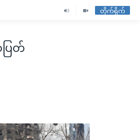
တိုက်ရိုက်
ခာပြတ်