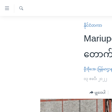
သုံး
ရ
ရှာဖွေ
လွယ်ကူ
မူလစာမျက်နှာ
နိုင်ငံတကာ
ရ
စေ
မြန်မာ
လာ
Mariupo
သည့်
ဒ်
ကမ္ဘာ့သတင်းများ
Link
ဗွီဒီယို
နိုင်ငံတကာ
တောက
များ
သတင်းလွတ်လပ်ခွင့်
အမေရိကန်
ပင်မ
ရပ်ဝန်းတခု လမ်းတခု အလွန်
တရုတ်
ဗွီအိုအေ (မြန်မာဌာ
အကြောင်းအရာ
အင်္ဂလိပ်စာလေ့လာမယ်
အစ္စရေး-ပါလက်စတိုင်း
၀၃ ဧၿပီ၊ ၂၀၂၂
သို့
အပတ်စဉ်ကဏ္ဍများ
အမေရိကန်သုံးအီဒီယံ
ကျော်
မျှဝေပါ
ကြည့်
ရေဒီယိုနှင့်ရုပ်သံ အချက်အလက်များ
မကြေးမုံရဲ့ အင်္ဂလိပ်စာ
ရေဒီယို
ရန်
ရေဒီယို/တီဗွီအစီအစဉ်
ရုပ်ရှင်ထဲက အင်္ဂလိပ်စာ
တီဗွီ
ပင်မ