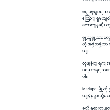
စဈမဖွဈခငျက လူဦ
ကြောျ ရှိမယျလ
တောကျနပွေီး
မွို့သူမွို့သား
တဲ့ အဖှဲ့တဖှဲ့ဟ
ယျ။
လှနျခဲ့တဲ့ ရက
ပမေဲ့ အရငျသဘ
ပါ။
Mariupol မွို့ကိ
ယျနဲ့ ရုရှားတိ
ခုလို ရုရှားတပ