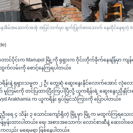
းတဲ့ နေအိမ်အဆောက်အအုံ အပြင်ဘက်မှာ ချက်ပြုတ်စားသောက် နေထိုင်နေရတဲ့ Mar
de)
ာင်ပိုင်းက Mariupol မြို့ကို ရုရှားက ဝိုင်းတိုက်ခိုက်နေချိန်မှာ ကျန
 ထွက်လမ်းကို စောင့်နေကြရပါတယ်။
ကရိန်းနဲ့ ရုရှားသမ္မတ ၂ ဦး တွေ့ဆုံ ဆွေးနွေးနိုင်လောက်အောင် လုံလေ
ကြမ်းကို တင်ပြထားပြီးကြပါပြီလို့ ယူကရိန်းရဲ့ ဆွေးနွေးညှိနှိုင်းရ
vyd Arakhamia က ယူကရိန်း ရုပ်မြင်သံကြားကို ပြောပါတယ်။
ဦးရေ ၄ သိန်း ၃ သောင်းကျော်ရှိတဲ့ မြို့မှာ မြို့က မထွက်ကြရသေးတဲ
ု့ ခန့်မှန်းထားပါတယ်။ ရေ၊ အစားအသောက်၊ လောင်စာဆီနဲ့ ဆေးဝါး
်းကလည်း မရေမရာ ဖြစ်နေပါတယ်။