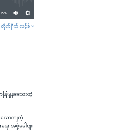
1:24
တိုက်ရိုက် လင့်ခ်
SHARE
ှာ ကနြျနသေေးတဲ့
လုံလောကျတဲ့
းရေး အဖှဲ့ခေါငျး