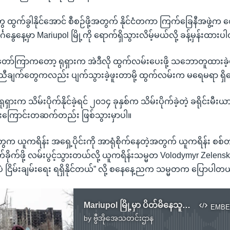
တွေ ထွက်ခွါနိုင်အောင် စီစဉ်ဖို့အတွက် နိုင်ငံတကာ ကြက်ခြေနီအဖွဲ့က
်္ဂနွေနေ့မှာ Mariupol မြို့ကို ရောက်ရှိသွားလိမ့်မယ်လို့ ခန့်မှန်းထား
အတော်ကြာကတော့ ရုရှားက အဲဒီလို ထွက်လမ်းပေးဖို့ သဘောတူထားခဲ့
ျက်တွေကလည်း ပျက်သွားခဲ့ဖူးတာမို့ ထွက်လမ်းက မရေမရာ ရှိ
ရုရှားက သိမ်းပိုက်နိုင်ခဲ့ရင် ၂၀၁၄ ခုနှစ်က သိမ်းပိုက်ခဲ့တဲ့ ခရိုင်းမီးယ
မ်းကြောင်းတဆက်တည်း ဖြစ်သွားမှာပါ။
တွေက ယူကရိန်း အရှေ့ပိုင်းကို အာရုံစိုက်နေတဲ့အတွက် ယူကရိန်း စစ်
်ခိုက်ဖို့ လမ်းပွင့်သွားတယ်လို့ ယူကရိန်းသမ္မတ Volodymyr Zelen
ဲ့ပဲ ငြိမ်းချမ်းရေး ရရှိနိုင်တယ်” လို့ စနေနေ့ညက သမ္မတက ပြောပါတ
Mariupol မြို့မှာ ပိတ်မိနေသူတွေ ရိက္ခာပြတ်တောက်နေ
EMBE
by
ဗွီအိုအေသတင်းဌာန
No media source currently available