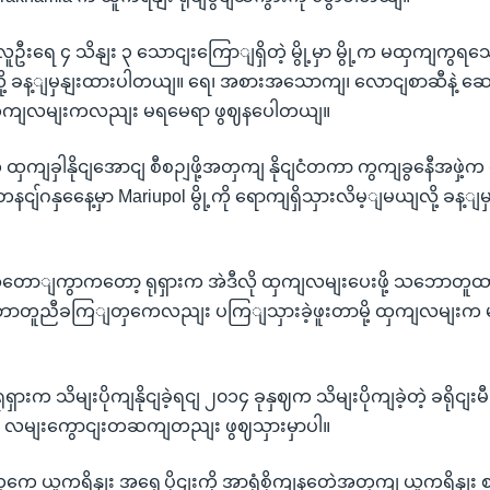
းရေ ၄ သိနျး ၃ သောငျးကြောျရှိတဲ့ မွို့မှာ မွို့က မထှကျကွရသေ
ို့ ခန့ျမှနျးထားပါတယျ။ ရေ၊ အစားအသောကျ၊ လောငျစာဆီနဲ့ ဆေ
 ထှကျလမျးကလညျး မရမေရာ ဖွဈနပေါတယျ။
တှေ ထှကျခှါနိုငျအောငျ စီစဉျဖို့အတှကျ နိုငျငံတကာ ကွကျခွနေီအဖှ
ာ တနငျ်ဂနှနေေ့မှာ Mariupol မွို့ကို ရောကျရှိသှားလိမ့ျမယျလို့ ခန
ျအတောျကွာကတော့ ရုရှားက အဲဒီလို ထှကျလမျးပေးဖို့ သဘောတူထာ
ောတူညီခကြျတှကေလညျး ပကြျသှားခဲ့ဖူးတာမို့ ထှကျလမျးက မ
ု ရုရှားက သိမျးပိုကျနိုငျခဲ့ရငျ ၂၀၁၄ ခုနှဈက သိမျးပိုကျခဲ့တဲ့ ခရိုငျး
ု့ဟာ လမျးကွောငျးတဆကျတညျး ဖွဈသှားမှာပါ။
ျတှကေ ယူကရိနျး အရှေ့ပိုငျးကို အာရုံစိုကျနတေဲ့အတှကျ ယူကရိနျ