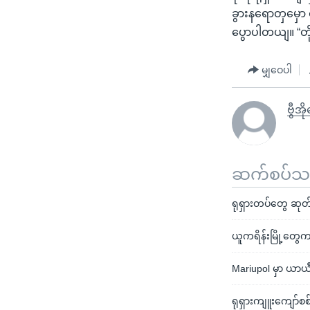
ခွားနရောတှမှော
ပွောပါတယျ။ “တိ
မျှဝေပါ
ဗွီအ
ဆက်စပ်သတင
ရုရှားတပ်တွေ ဆုတ်
ယူကရိန်းမြို့တွ
Mariupol မှာ ယာ
ရုရှားကျူးကျော်စ