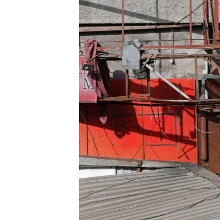
သုတပဒေသာ အင်္ဂလိပ်စာ
အ
ညွန်း
စာမျက်နှာ
သို့
ကျော်
ကြည့်
ရန်
ရှာဖွေ
ရန်
နေရာ
သို့
ကျော်
ရန်