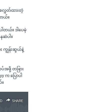
 စေလွှတ်ထားတဲ့
ပါတယ်။
ပါတယ်။ ဒါပေမဲ့
နေဆဲပါ။
ား ကျွန်းဆွယ်နဲ့
တပ်အဖို့ တခြား
skyy က ပြောပါ
ယ်။
D
SHARE