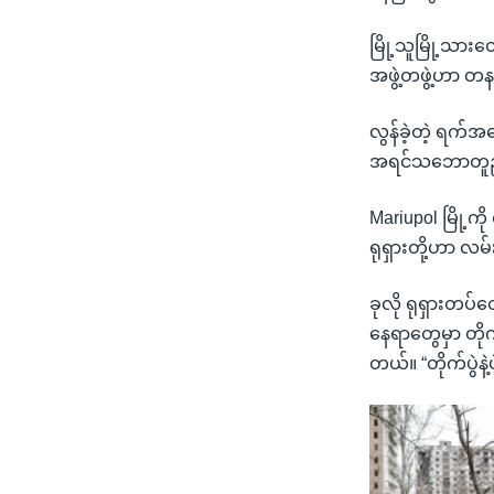
မြို့သူမြို့သား
အဖွဲ့တဖွဲ့ဟာ တနင
လွန်ခဲ့တဲ့ ရက်
အရင်သဘောတူညီခ
Mariupol မြို့ကို 
ရုရှားတို့ဟာ လ
ခုလို ရုရှားတပ်
နေရာတွေမှာ တိုက
တယ်။ “တိုက်ပွဲန