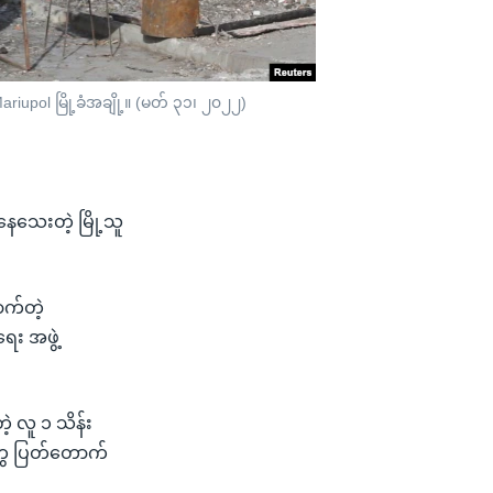
iupol မြို့ခံအချို့။ (မတ် ၃၁၊ ၂၀၂၂)
်နေသေးတဲ့ မြို့သူ
ာက်တဲ့
ေး အဖွဲ့
့ လူ ၁ သိန်း
တွေ ပြတ်တောက်