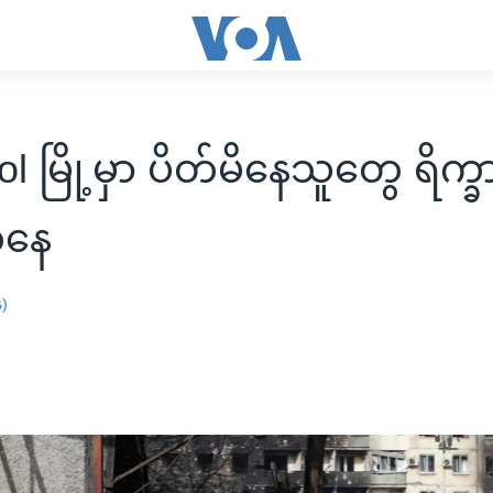
l မြို့မှာ ပိတ်မိနေသူတွေ ရိက္
်နေ
န)