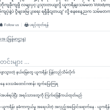
 တိုကျခိုကျဖို့ လမျးပှင့ျသှားတယျလို့ ယူကရိနျးသမ်မတ Volodym
ုကျပှဲနဲ့ပဲ ငွိမျးခမြျးရေး ရရှိနိုငျတယျ” လို့ စနနေေ့ညက သမ်မ
Follow us
ပရင့်ထုတ်ရန်
ိုအေ (မြန်မာဌာန)
်းများ ...
ခွာသွားတဲ့ နယ်မြေတွေ ယူကရိန်း ပြန်လည်သိမ်းပိုက်
ေကနေ ဒေသခံထောင်ဂဏန်း ထွက်ပြေးကြရ
ယီအပစ်ရပ်ပြီး အရပ်သားတွေကို ကြက်ခြေနီကယ်ထုတ်မည်
စ် ယူကရိန်း ခုခံကာကွယ်မှု အရေးပါတဲ့ အလှည့်အပြောင်းရောက်နေ - ယူကရိ