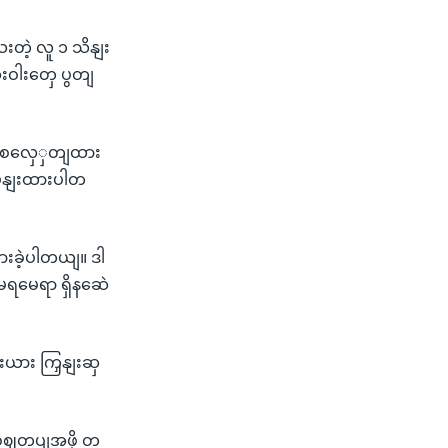
းတဲ့ လူ ၁ သိနျး
းဝါးတှေ ပွတျ
ဲ့က စလှေှတျထား
့ျမှနျးထားပါတ
းခဲ့ပါတယျ။ ဒါ
ရမေရာ ရှိနဆေဲ
မီးယား ကြှနျးဆှ
း စဈတပျအဖို့ တ