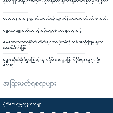
နှစ်ကူးပြီး နာရီပိုင်းအတွင်း ယူကရိန်းကို ရုရှားဒရုန်းတိုက်ခိုက်မှု စံချိန်တင်
ပင်လယ်နက်က ရုရှားစစ်သင်္ဘောကို ယူကရိန်းလေတပ် ပစ်ခတ် ဖျက်ဆီး
ရုရှားက နျူကလီယားတိုက်ခိုက်မှုပုံစံ စစ်ရေးလေ့ကျင့်
မြေအောက်ကပစ်နိုင်တဲ့ တိုက်ချင်းပစ် ပဲ့ထိန်းဒုံးသစ် အသုံးပြုဖို့ ရုရှား
အသင့်နီးပါးဖြစ်
ရုရှား တိုက်ခိုက်မှုကြောင့် ယူကရိန်း အရှေ့မြောက်ပိုင်းမှာ လူ ၅၁ ဦး
သေဆုံး
အခြားဖတ်ရှုစရာများ
ဗွီအိုအေ လူမှုကွန်ယက်များ