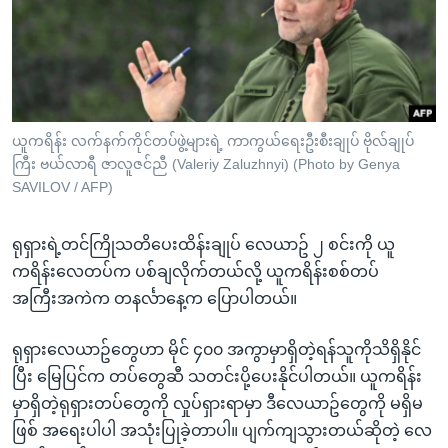
အ
သုတပဒေသာ အင်္ဂလိပ်စာ
ညွန်း
Learning English
စာမျက်နှာ
သို့
ဗွီအိုအေ လူမှုကွန်ယက်များ
ကျော်
ကြည့်
ယူကရိန်း လက်နက်ကိုင်တပ်ဖွဲ့များရဲ့ ကာကွယ်ရေးဦးစီးချုပ် ဗိုလ်ချုပ်
ကြီး ဗယ်လာရီ ဇာလူဇင်ညီ (Valeriy Zaluzhnyi) (Photo by Genya
ရန်
ဘာသာစကားများ
SAVILOV / AFP)
ရှာဖွေ
ရန်
ရုရှားရဲ့တင်ကြိုသတိပေးထိန်းချုပ် လေယာဥ် ၂ စင်းကို ယူ
နေရာ
ကရိန်းလေတပ်က ပစ်ချလိုက်တယ်လို့ ယူကရိန်းစစ်တပ်
သို့
အကြီးအကဲက တနင်္လာနေ့က ပြောပါတယ်။
ကျော်
ရန်
ရုရှားလေယာဥ်တွေဟာ မိုင် ၄၀၀ အကွာမှာရှိတဲ့ရန်သူကိုသိရှိနိုင်
ပြီး မြေပြင်က တပ်တွေဆီ သတင်းပို့ပေးနိုင်ပါတယ်။ ယူကရိန်း
မှာရှိတဲ့ရုရှားတပ်တွေကို လှုပ်ရှားရာမှာ ဒီလေယာဥ်တွေကို မရှိမ
ဖြစ် အရေးပါပါ အသုံးပြုခဲ့တာပါ။ ပျက်ကျသွားတယ်ဆိုတဲ့ လေ