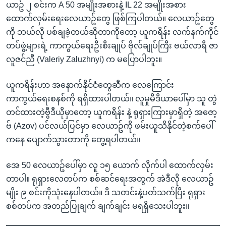
ယာဥ် ၂ စင်းက A 50 အမျိုးအစားနဲ့ IL 22 အမျိုးအစား
ထောက်လှမ်းရေးလေယာဥ်တွေ ဖြစ်ကြပါတယ်။ လေယာဥ်တွေ
ကို ဘယ်လို ပစ်ချခဲ့တယ်ဆိုတာကိုတော့ ယူကရိန်း လက်နက်ကိုင်
တပ်ဖွဲ့များရဲ့ ကာကွယ်ရေးဦးစီးချုပ် ဗိုလ်ချုပ်ကြီး ဗယ်လာရီ ဇာ
လူဇင်ညီ (Valeriy Zaluzhnyi) က မပြောပါဘူး။
ယူကရိန်းဟာ အနောက်နိုင်ငံတွေဆီက လေကြောင်း
ကာကွယ်ရေးစနစ်ကို ရရှိထားပါတယ်။ လူမှုမီဒီယာပေါ်မှာ သူ တွဲ
တင်ထားတဲ့ဗွီဒီယိုမှာတော့ ယူကရိန်း နဲ့ ရုရှားကြားမှာရှိတဲ့ အဇော့
ဗ် (Azov) ပင်လယ်ပြင်မှာ လေယာဥ်ကို ဖမ်းယူသိနိုင်တဲ့စက်ပေါ်
ကနေ ပျောက်သွားတာကို တွေ့ရပါတယ်။
အေ 50 လေယာဥ်ပေါ်မှာ လူ ၁၅ ယောက် လိုက်ပါ ထောက်လှမ်း
တာပါ။ ရုရှားလေတပ်က စစ်ဆင်ရေးအတွက် အဲဒီလို လေယာဥ်
မျိုး ၉ စင်းကိုသုံးနေပါတယ်။ ဒီ သတင်းနဲ့ပတ်သက်ပြီး ရုရှား
စစ်တပ်က အတည်ပြုချက် ချက်ချင်း မရရှိသေးပါဘူး။