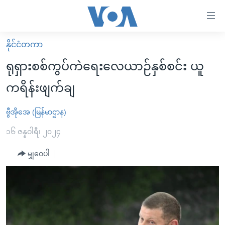
သုံး
ရ
လွယ်ကူ
နိုင်ငံတကာ
မူလစာမျက်နှာ
စေ
ရုရှားစစ်ကွပ်ကဲရေးလေယာဉ်နှစ်စင်း ယူ
မြန်မာ
သည့်
ကရိန်းဖျက်ချ
ကမ္ဘာ့သတင်းများ
Link
ဗွီဒီယို
နိုင်ငံတကာ
ဗွီအိုအေ (မြန်မာဌာန)
များ
သတင်းလွတ်လပ်ခွင့်
အမေရိကန်
၁၆ ဇန္နဝါရီ၊ ၂၀၂၄
ပင်မ
ရပ်ဝန်းတခု လမ်းတခု အလွန်
တရုတ်
အကြောင်းအရာ
မျှဝေပါ
သို့
အင်္ဂလိပ်စာလေ့လာမယ်
အစ္စရေး-ပါလက်စတိုင်း
ကျော်
အပတ်စဉ်ကဏ္ဍများ
အမေရိကန်သုံးအီဒီယံ
ကြည့်
ရေဒီယိုနှင့်ရုပ်သံ အချက်အလက်များ
မကြေးမုံရဲ့ အင်္ဂလိပ်စာ
ရေဒီယို
ရန်
ပင်မ
ရေဒီယို/တီဗွီအစီအစဉ်
ရုပ်ရှင်ထဲက အင်္ဂလိပ်စာ
တီဗွီ