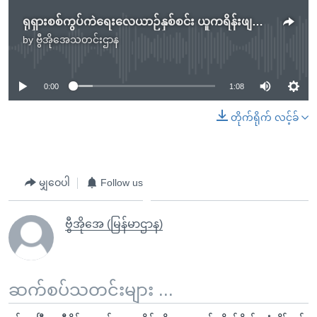
ရုရှားစစ်ကွပ်ကဲရေးလေယာဉ်နှစ်စင်း ယူကရိန်းဖျက်ချ
by
ဗွီအိုအေသတင်းဌာန
No media source currently available
0:00
1:08
တိုက်ရိုက် လင့်ခ်
မျှဝေပါ
Follow us
ဗွီအိုအေ (မြန်မာဌာန)
ဆက်စပ်သတင်းများ ...