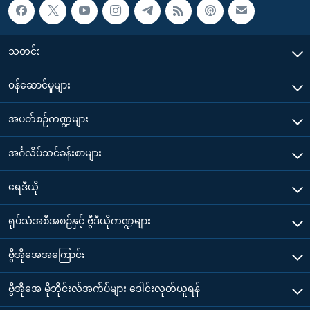
သတင်း
၀န်ဆောင်မှုများ
အပတ်စဉ်ကဏ္ဍများ
အင်္ဂလိပ်သင်ခန်းစာများ
ရေဒီယို
ရုပ်သံအစီအစဉ်နှင့် ဗွီဒီယိုကဏ္ဍများ
ဗွီအိုအေအကြောင်း
ဗွီအိုအေ မိုဘိုင်းလ်အက်ပ်များ ဒေါင်းလုတ်ယူရန်