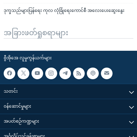
ဒုက္ခသည်များပြန်ရေး ကုလ လုံခြုံရေးကောင်စီ အလေးပေးဆွေးနွေး
အခြားဖတ်ရှုစရာများ
ဗွီအိုအေ လူမှုကွန်ယက်များ
သတင်း
၀န်ဆောင်မှုများ
အပတ်စဉ်ကဏ္ဍများ
အင်္ဂလိပ်သင်ခန်းစာများ