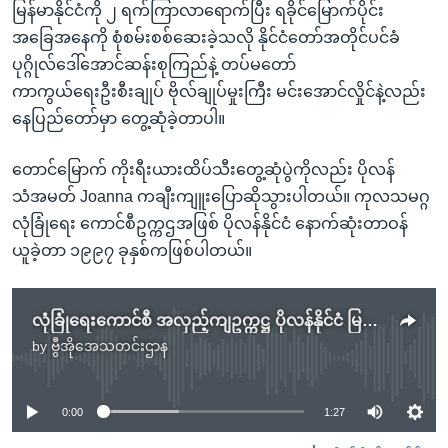
မြန်မာနိုင်ငံကို ၂ ရက်ကြာလာရောက်ပြီး ရခိုင်မြောက်ပိုင်း
အခြေအနေကို စုံစမ်းစစ်ဆေးခဲ့သလို နိုင်ငံတော်အတိုင်ပင်ခံ
ပုဂ္ဂိုလ်ဒေါ်အောင်ဆန်းစုကြည်နဲ့ တပ်မတော်
ကာကွယ်ရေးဦးစီးချုပ် ဗိုလ်ချုပ်မှုးကြီး မင်းအောင်လှိုင်နဲ့လည်း
နေပြည်တော်မှာ တွေ့ဆုံခဲ့တာပါ။
တောင်မြောက် ကိုးရီးယားထိပ်သီးတွေ့ဆုံပွဲကိုလည်း ပိုလန်
သံအမတ် Joanna ကချီးကျူးပြောဆိုသွားပါတယ်။ ကုလသမဂ္ဂ
လုံခြုံရေး ကောင်စီဥက္ကဌအဖြစ် ပိုလန်နိုင်ငံ နောက်ဆုံးတာဝန်
ယူခဲ့တာ ၁၉၉၇ ခုနှစ်ကဖြစ်ပါတယ်။
လုံခြုံရေးကောင်စီ အလှည့်ကျဥက္ကဋ္ဌ ပိုလန်နိုင်ငံ မြန်မာနဲ့ မြောက်ကိုရီးယားအရေး ဦးစားပေးမည်
by
ဗွီအိုအေသတင်းဌာန
No media source currently available
0:00
1:27