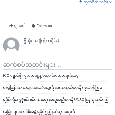
တိုက်ရိုက် လင့်ခ်
မျှဝေပါ
Follow us
ဗွီအိုအေ (မြန်မာပိုင်း)
ဆက်စပ်သတင်းများ ...
ICC ရှောင်ဖို့ ကုလသမဂ္ဂနဲ့ ပူးပေါင်းဆောင်ရွက်သင့်
စစ်ပွဲကြားက ကချင်ဒေသခံတွေကို အကာကွယ်ပေးဖို့ ကုလပန်ကြား
ရခိုင်ပဋိပက္ခစုံစမ်းစစ်ဆေးရေး အကူအညီပေးဖို့ UNSC ပြန်သုံးသပ်မည်
လုံခြုံရေးကောင်စီအဖွဲ့ ရခိုင်ပြည်နယ်သွားရောက်