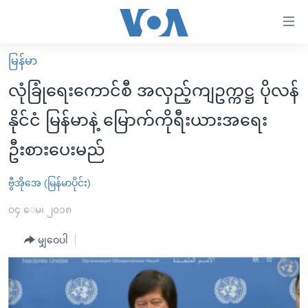
သုံး
ရ
လွယ်ကူ
မြန်မာ
မူလစာမျက်နှာ
စေ
လုံခြုံရေးကောင်စီ အလှည့်ကျဥက္ကဋ္ဌ ပိုလန်
မြန်မာ
သည့်
နိုင်ငံ မြန်မာနဲ့ မြောက်ကိုရီးယားအရေး
ကမ္ဘာ့သတင်းများ
Link
ဦးစားပေးမည်
ဗွီဒီယို
နိုင်ငံတကာ
များ
သတင်းလွတ်လပ်ခွင့်
အမေရိကန်
ပင်မ
ဗွီအိုအေ (မြန်မာပိုင်း)
ရပ်ဝန်းတခု လမ်းတခု အလွန်
တရုတ်
အကြောင်းအရာ
၀၄ ေမ၊ ၂၀၁၈
သို့
အင်္ဂလိပ်စာလေ့လာမယ်
အစ္စရေး-ပါလက်စတိုင်း
ကျော်
မျှဝေပါ
အပတ်စဉ်ကဏ္ဍများ
အမေရိကန်သုံးအီဒီယံ
ကြည့်
ရေဒီယိုနှင့်ရုပ်သံ အချက်အလက်များ
မကြေးမုံရဲ့ အင်္ဂလိပ်စာ
ရေဒီယို
ရန်
ပင်မ
ရေဒီယို/တီဗွီအစီအစဉ်
ရုပ်ရှင်ထဲက အင်္ဂလိပ်စာ
တီဗွီ