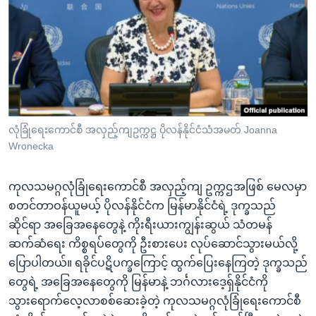
အ
သုတပဒေသာ အင်္ဂလိပ်စာ
ညွန်း
Learning English
စာမျက်နှာ
သို့
ဗွီအိုအေ လူမှုကွန်ယက်များ
ကျော်
ကြည့်
ရန်
ဘာသာစကားများ
လုံခြုံရေးကောင်စီ အလှည့်ကျဥက္ကဋ္ဌ ပိုလန်နိုင်ငံသံအမတ် Joanna
ရှာဖွေ
Wronecka
ရန်
နေရာ
ကုလသမဂ္ဂလုံခြုံရေးကောင်စီ အလှည့်ကျ ဥက္ကဌအဖြစ် မေလမှာ
သို့
စတင်တာဝန်ယူမယ့် ပိုလန်နိုင်ငံက မြန်မာနိုင်ငံရဲ့ ဒုက္ခသည်
ကျော်
ဆိုင်ရာ အခြေအနေတွေနဲ့ ကိုးရီးယားကျွန်းဆွယ် သံတမန်
ရန်
ဆက်ဆံရေး ကိစ္စရပ်တွေကို ဦးစားပေး လုပ်ဆောင်သွားမယ်လို့
ပြောပါတယ်။ ရခိုင်ပဋိပက္ခကြောင့် ထွက်ပြေးနေကြတဲ့ ဒုက္ခသည်
တွေရဲ့ အခြေအနေတွေကို မြန်မာနဲ့ ဘင်္ဂလားဒေ့ရှ်နိုင်ငံကို
သွားရောက်လေ့လာစစ်ဆေးခဲ့တဲ့ ကုလသမဂ္ဂလုံခြုံရေးကောင်စီ