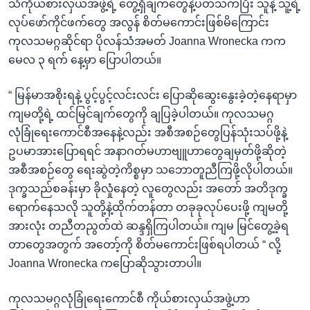
သံကိုယ်စားလှယ်အဖွဲ့ရဲ့ တွေ့ရှိချက်တွေနဲ့ပတ်သက်ပြီး သူနဲ့ သူ့ရဲ့
လုပ်ဖော်ကိုင်ဖက်တွေ အလွန် စိတ်မကောင်းဖြစ်မိကြောင်း
ကုလသမဂ္ဂဆိုင်ရာ ပိုလန်သံအမတ် Joanna Wronecka ကက
မေလ ၃ ရက် နေ့မှာ ပြောပါတယ်။
“ မြန်မာအစိုးရနဲ့ ပွင့်ပွင့်လင်းလင်း ပြောဆိုဆွေးနွေးခဲ့တဲ့နေရာမှာ
ကျမတို့ရဲ့ ထင်မြင်ချက်တွေကို ချပြခဲ့ပါတယ်။ ကုလသမဂ္ဂ
လုံခြုံရေးကောင်စီအနေနဲ့လည်း အစီအစဉ်တွေပြန်သုံးသပ်ဖို့နဲ့
ဥပမာအားပြောရရင် အနာဂတ်မဟာဗျူဟာတွေချမှတ်ဖို့ဆိုတဲ့
အစီအစဉ်တွေ ရေးဆွဲတဲ့ကိစ္စမှာ သဘောတူညီကြဖို့လိုပါတယ်။
ဒုက္ခသည်စခန်းမှာ ခိုလှုံနေတဲ့ လူတွေလည်း အတော် အတိဒုက္ခ
ရောက်နေသလို သူတို့နဲ့ထိုက်တန်တာ တခုခုလုပ်ပေးဖို့ ကျမတို့
အားလုံး တညီတညွတ်ထဲ ဆန္ဒရှိကြပါတယ်။ ကျမ မြင်တွေ့ခဲ့ရ
တာတွေအတွက် အတော့်ကို စိတ်မကောင်းဖြစ်ရပါတယ် “ လို့
Joanna Wronecka ကပြောဆိုသွားတာပါ။
ကုလသမဂ္ဂလုံခြုံရေးကောင်စီ ကိုယ်စားလှယ်အဖွဲ့ဟာ