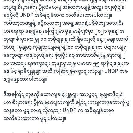
အပွငျ စီးပှားရေး ပွိုလဲမယ့ျ အန်တရာယျနဲ့ အထူး ရငျဆိုငျန
ရေပွီလို့ UNDP အစီရငျခံစာက သတိပေးထားပါတယျ။
ကမ်ဘာ့ဘဏျရဲ့ ဧပွီလထုတျ အရှေ့အာရှနဲ့ ပစိဖိတျ ဒသေ စီး
ပှားရေးရာ ခန့ျမှနျးခကြျမှာ မွနျမာနိုငျငံမှာ ၂၀၂၁ ခုနှဈ အ
တှငျး စီးပှားကမြှု ၁၀ ရာခိုငျနှုနျးထိ ရှိမယျလို့ ခန့ျမှနျးထားပါ
တယျ။ မွနျမာ့ ကုနျသှယျရေးရဲ့ ၈၀ ရာခိုငျနှုနျးက ပငျလယျရ
ကွေောငျး ကုနျသှယျရေး ဖွဈပွီး စဈအာဏာသိမျးမှု နောကျ ၂
လ အတှငျး ရကွေောငျး ကုနျသှယျမှု ပမာဏ ၅၅ ရာခိုငျနှုနျးက
နေ ၆၄ ရာခိုငျနှုနျး အထိ ကဆြငျခဲ့ကွောငျးလညျး UNDP ကခ
န့ျမှနျးထားပါတယျ။
ဒီအခကြျတှကေို ထောကျခငြ့ျခွငျး အားဖွင့ျ မွနျမာနိုငျငံ
ဟာ စီးပှားရေး ပွိုကမြယ့ျဘကျကို ခဉြျးကပျလာနတောကို ပွ
သနတော ဖွဈတယျလို့လညျး UNDP က အစီရငျခံစာမှာ
သတိပေးထားတာ ဖွဈပါတယျ။