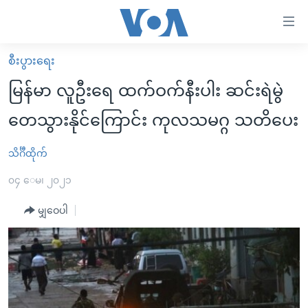
သုံး
ရ
လွယ်ကူ
စီးပွားရေး
မူလစာမျက်နှာ
စေ
မြန်မာ လူဦးရေ ထက်ဝက်နီးပါး ဆင်းရဲမွဲ
မြန်မာ
သည့်
တေသွားနိုင်ကြောင်း ကုလသမဂ္ဂ သတိပေး
ကမ္ဘာ့သတင်းများ
Link
ဗွီဒီယို
နိုင်ငံတကာ
သိင်္ဂီထိုက်
များ
သတင်းလွတ်လပ်ခွင့်
အမေရိကန်
၀၄ ေမ၊ ၂၀၂၁
ပင်မ
ရပ်ဝန်းတခု လမ်းတခု အလွန်
တရုတ်
အကြောင်းအရာ
မျှဝေပါ
သို့
အင်္ဂလိပ်စာလေ့လာမယ်
အစ္စရေး-ပါလက်စတိုင်း
ကျော်
အပတ်စဉ်ကဏ္ဍများ
အမေရိကန်သုံးအီဒီယံ
ကြည့်
ရေဒီယိုနှင့်ရုပ်သံ အချက်အလက်များ
မကြေးမုံရဲ့ အင်္ဂလိပ်စာ
ရေဒီယို
ရန်
ပင်မ
ရေဒီယို/တီဗွီအစီအစဉ်
ရုပ်ရှင်ထဲက အင်္ဂလိပ်စာ
တီဗွီ