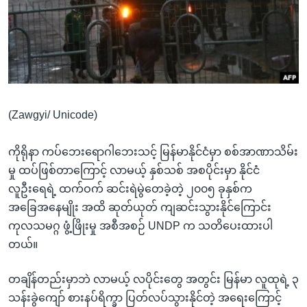
အ
သုတပဒေသာ အင်္ဂလိပ်စာ
ညွန်း
Learning English
စာမျက်နှာ
သို့
ဗွီအိုအေ လူမှုကွန်ယက်များ
ကျော်
ကြည့်
(Zawgyi/ Unicode)
ရန်
ဘာသာစကားများ
ရှာဖွေ
ကိုရိုနာ ကပ်ဘေးရောဂါဘေးသင့် မြန်မာနိုင်ငံမှာ စစ်အာဏာသိမ်း
ရန်
မှု ထပ်ဖြစ်တာကြောင့် လာမယ့် နှစ်သစ် အစပိုင်းမှာ နိုင်ငံ
နေရာ
လူဦးရေရဲ့ ထက်ဝက် ဆင်းရဲမွဲတေခဲ့တဲ့ ၂၀၀၅ ခုနှစ်က
သို့
အခြေအနေမျိုး အထိ ဆုတ်ယုတ် ကျဆင်းသွားနိုင်ကြောင်း
ကျော်
ကုလသမဂ္ဂ ဖွံ့ဖြိုးမှု အစီအစဉ် UNDP က သတိပေးထားပါ
ရန်
တယ်။
တချိန်တည်းမှာဘဲ လာမယ့် လပိုင်းတွေ အတွင်း မြန်မာ လူထုရဲ့ ၃
သန်းခွဲကျော် စားနပ်ရိက္ခာ ပြတ်လပ်သွားနိုင်တဲ့ အရေးကြောင့်