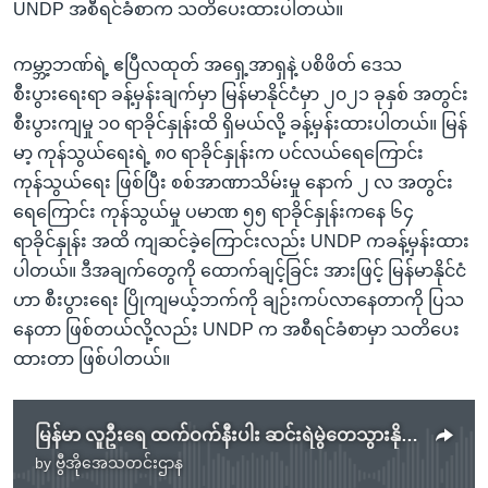
UNDP အစီရင်ခံစာက သတိပေးထားပါတယ်။
ကမ္ဘာ့ဘဏ်ရဲ့ ဧပြီလထုတ် အရှေ့အာရှနဲ့ ပစိဖိတ် ဒေသ
စီးပွားရေးရာ ခန့်မှန်းချက်မှာ မြန်မာနိုင်ငံမှာ ၂၀၂၁ ခုနှစ် အတွင်း
စီးပွားကျမှု ၁၀ ရာခိုင်နှုန်းထိ ရှိမယ်လို့ ခန့်မှန်းထားပါတယ်။ မြန်
မာ့ ကုန်သွယ်ရေးရဲ့ ၈၀ ရာခိုင်နှုန်းက ပင်လယ်ရေကြောင်း
ကုန်သွယ်ရေး ဖြစ်ပြီး စစ်အာဏာသိမ်းမှု နောက် ၂ လ အတွင်း
ရေကြောင်း ကုန်သွယ်မှု ပမာဏ ၅၅ ရာခိုင်နှုန်းကနေ ၆၄
ရာခိုင်နှုန်း အထိ ကျဆင်ခဲ့ကြောင်းလည်း UNDP ကခန့်မှန်းထား
ပါတယ်။ ဒီအချက်တွေကို ထောက်ချင့်ခြင်း အားဖြင့် မြန်မာနိုင်ငံ
ဟာ စီးပွားရေး ပြိုကျမယ့်ဘက်ကို ချဉ်းကပ်လာနေတာကို ပြသ
နေတာ ဖြစ်တယ်လို့လည်း UNDP က အစီရင်ခံစာမှာ သတိပေး
ထားတာ ဖြစ်ပါတယ်။
မြန်မာ လူဦးရေ ထက်ဝက်နီးပါး ဆင်းရဲမွဲတေသွားနိုင်ကြောင်း ကုလသမဂ္ဂ သတိပေး
by
ဗွီအိုအေသတင်းဌာန
No media source currently available