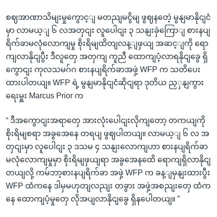
စဈအာဏာသိမျးမှုကွောင့ျ မတညျမငွိမျ ဖွဈနတေဲ့ မွနျမာနိုငျငံ
မှာ လာမယ့ျ ၆ လအတှငျး လူပေါငျး ၃ သနျးခှဲကြောျ စားနပျ
ရိက်ခာမလုံလောကျမှု စိုးရိမျထိတျလန့ျဖှယျ အဆင့ျကို ရော
ကျလာနိုငျပွီး ဒီလူတှေ အတှကျ ကူညီ ထောကျပံ့လာရနိုငျခွေ ရှိ
ကွောငျး ကုလသမဂ်ဂ စားနပျရိက်ခာအဖှဲ့ WFP က သတိပေး
ထားပါတယျ။ WFP ရဲ့ မွနျမာနိုငျငံဆိုငျရာ ဒုတိယ ညှှနျကွား
ရေးမှူး Marcus Prior က
“ ဒီအကွောငျးအရာတှေ အားလုံးပေါငျးလိုကျတော့ တကယျကို
စိုးရိမျစရာ အခွအေနေ တရပျ ဖွဈပါတယျ။ လာမယ့ျ ၆ လ အ
တှငျးမှာ လူပေါငျး ၃ ဒသမ ၄ သနျးလောကျဟာ စားနပျရိက်ခာ
မလုံလောကျမှုမှာ စိုးရိမျဖှယျရာ အခွအေနထေိ ရောကျရှိလာနိုငျ
တယျလို့ ကမ်ဘာ့စားနပျရိက်ခာ အဖှဲ့ WFP က ခန့ျမှနျးထားပွီး
WFP ထံကနေ ဒါမှမဟုတျလညျး တခွား အဖှဲ့အစညျးတှေ ထံက
နေ ထောကျပံ့မှုတှေ လိုအပျလာနိုငျခွေ ရှိနပေါတယျ။ ”