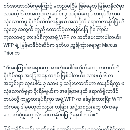
စစ်အာဏာသိမ်းမှုကြောင့် မတည်မငြိမ် ဖြစ်နေတဲ့ မြန်မာနိုင်ငံမှာ
လာမယ့် ၆ လအတွင်း လူပေါင်း ၃ သန်းခွဲကျော် စားနပ်ရိက္ခာမ
လုံလောက်မှု စိုးရိမ်ထိတ်လန့်ဖွယ် အဆင့်ကို ရောက်လာနိုင်ပြီး ဒီ
လူတွေ အတွက် ကူညီ ထောက်ပံ့လာရနိုင်ခြေ ရှိကြောင်း
ကုလသမဂ္ဂ စားနပ်ရိက္ခာအဖွဲ့ WFP က သတိပေးထားပါတယ်။
WFP ရဲ့ မြန်မာနိုင်ငံဆိုင်ရာ ဒုတိယ ညွှန်ကြားရေးမှူး Marcus
Prior က
“ ဒီအကြောင်းအရာတွေ အားလုံးပေါင်းလိုက်တော့ တကယ်ကို
စိုးရိမ်စရာ အခြေအနေ တရပ် ဖြစ်ပါတယ်။ လာမယ့် ၆ လ
အတွင်းမှာ လူပေါင်း ၃ ဒသမ ၄ သန်းလောက်ဟာ စားနပ်ရိက္ခာ မ
လုံလောက်မှုမှာ စိုးရိမ်ဖွယ်ရာ အခြေအနေထိ ရောက်ရှိလာနိုင်
တယ်လို့ ကမ္ဘာ့စားနပ်ရိက္ခာ အဖွဲ့ WFP က ခန့်မှန်းထားပြီး WFP
ထံကနေ ဒါမှမဟုတ်လည်း တခြား အဖွဲ့အစည်းတွေ ထံကနေ
ထောက်ပံ့မှုတွေ လိုအပ်လာနိုင်ခြေ ရှိနေပါတယ်။ ”
မြန်မာနိုင်ငံတွင်း ဘဏ်စနစ် ကောင်းကောင်း မလည်ပတ်နိုင်တော့