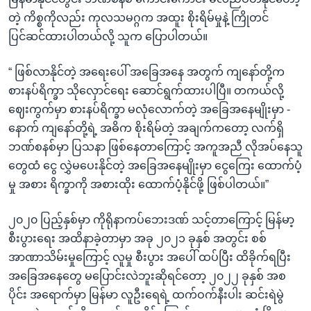
တဲ့ ကိစ္စကိုလည်း ကုလသမဂ္ဂက အထူး စိုးရိမ်မှုနဲ့ ကြိုတင်
ပြင်ဆင်ထားပါတယ်လို့ သူက ပြောပါတယ်။
“ ဖြစ်လာနိုင်တဲ့ အရေးပေါ် အခြေအနေ အတွက် ကျနော်တို့က
စားနပ်ရိက္ခာ သိုလှောင်ရေး ဆောင်ရွက်ထားပါပြီ။ တကယ်လို့
ဈေးကွက်မှာ စားနပ်ရိက္ခာ မလုံလောက်တဲ့ အခြေအနေမျိုးမှာ -
နောက် ကျနော်တို့ရဲ့ အဓိက စိုးရိမ်တဲ့ အချက်ကတော့ လက်ရှိ
ဘဏ်စနစ်မှာ ပြသနာ ဖြစ်နေတာကြောင့် အကူအညီ လိုအပ်နေသူ
တွေထံ ငွေ လွှဲမပေးနိုင်တဲ့ အခြေအနေမျိုးမှာ ငွေကြေး ထောက်ပံ့
မှု အစား ရိက္ခာကို အစားထိုး ထောက်ပံ့နိုင်ဖို့ ဖြစ်ပါတယ်။”
၂၀၂၀ ပြည့်နှစ်မှာ ကိုရိုနာကပ်ဘေးဒဏ် သင့်တာကြောင့် မြန်မာ့
စီးပွားရေး အထိနာခဲ့တာမှာ အခု ၂၀၂၁ ခုနှစ် အတွင်း စစ်
အာဏာသိမ်းမှုကြောင့် လူမှု စီးပွား အပေါ် ထပ်ပြီး ထိခိုက်ရပြီး
အခြေအနေတွေ မပြောင်းလဲဘူးဆိုရင်တော့ ၂၀၂၂ ခုနှစ် အစ
ပိုင်း အရောက်မှာ မြန်မာ လူဦးရေရဲ့ ထက်ဝက်နီးပါး ဆင်းရဲမွဲ