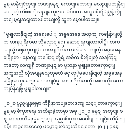
မွနျမာနိုငျငံတှငျး ဘဏျစနဈ ကောငျးကောငျး မလညျပတျနိုငျ
တော့တဲ့ ကိစ်စကိုလညျး ကုလသမဂ်ဂက အထူး စိုးရိမျမှုနဲ့ ကွို
တငျ ပွငျဆငျထားပါတယျလို့ သူက ပွောပါတယျ။
“ ဖွဈလာနိုငျတဲ့ အရေးပေါျ အခွအေနေ အတှကျ ကနြောျတို့
က စားနပျရိက်ခာ သိုလှောငျရေး ဆောငျရှကျထားပါပွီ။ တက
ယျလို့ ဈေးကှကျမှာ စားနပျရိက်ခာ မလုံလောကျတဲ့ အခွအေန
မြေိုးမှာ - နောကျ ကနြောျတို့ရဲ့ အဓိက စိုးရိမျတဲ့ အခကြျ
ကတော့ လကျရှိ ဘဏျစနဈမှာ ပွသနာ ဖွဈနတောကွောင့ျ
အကူအညီ လိုအပျနသေူတှထေံ ငှေ လှှဲမပေးနိုငျတဲ့ အခွအေန
မြေိုးမှာ ငှကွေေး ထောကျပံ့မှု အစား ရိက်ခာကို အစားထိုး ထော
ကျပံ့နိုငျဖို့ ဖွဈပါတယျ။”
၂၀၂၀ ပွည့ျနှဈမှာ ကိုရိုနာကပျဘေးဒဏျ သင့ျတာကွောင့ျ
မွနျမာ့ စီးပှားရေး အထိနာခဲ့တာမှာ အခု ၂၀၂၁ ခုနှဈ အတှငျး စ
ဈအာဏာသိမျးမှုကွောင့ျ လူမှု စီးပှား အပေါျ ထပျပွီး ထိခိုကျ
ရပွီး အခွအေနတှေေ မပွောငျးလဲဘူးဆိုရငျတော့ ၂၀၂၂ ခုနှဈ