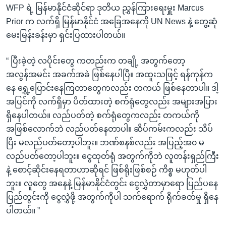
WFP ရဲ့ မြန်မာနိုင်ငံဆိုင်ရာ ဒုတိယ ညွှန်ကြားရေးမှူး Marcus
Prior က လက်ရှိ မြန်မာနိုင်ငံ အခြေအနေကို UN News နဲ့ တွေ့ဆုံ
မေးမြန်းခန်းမှာ ရှင်းပြထားပါတယ်။
“ ပြီးခဲ့တဲ့ လပိုင်းတွေ ကတည်းက တချို့ အတွက်တော့
အလွန်အမင်း အခက်အခဲ ဖြစ်နေပါပြီ။ အထူးသဖြင့် ရန်ကုန်က
နေ ရွှေ့ပြောင်းနေကြတာတွေကလည်း တကယ် ဖြစ်နေတာပါ။ ဒါ့
အပြင်ကို လက်ရှိမှာ ပိတ်ထားတဲ့ စက်ရုံတွေလည်း အများအပြား
ရှိနေပါတယ်။ လည်ပတ်တဲ့ စက်ရုံတွေကလည်း တကယ်ကို
အဖြစ်လောက်ဘဲ လည်ပတ်နေတာပါ။ ဆိပ်ကမ်းကလည်း သိပ်
ပြီး မလည်ပတ်တော့ပါဘူး။ ဘဏ်စနစ်လည်း အပြည့်အ၀ မ
လည်ပတ်တော့ပါဘူး။ ငွေထုတ်ရုံ အတွက်ကိုဘဲ လူတန်းရှည်ကြီး
နဲ့ စောင့်ဆိုင်းနေရတာဟာဆိုရင် ဖြစ်ရိုးဖြစ်စဉ် ကိစ္စ မဟုတ်ပါ
ဘူး။ လူတွေ အနေနဲ့ မြန်မာနိုင်ငံတွင်း ငွေလွှဲတာမှာရော ပြည်ပနေ
ပြည်တွင်းကို ငွေလွှဲဖို့ အတွက်ကိုပါ သက်ရောက် ရိုက်ခတ်မှု ရှိနေ
ပါတယ်။ ”