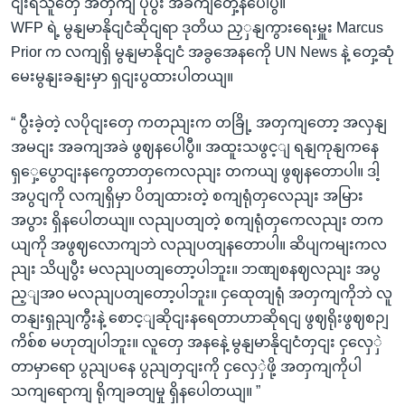
ငျးရသူတှေ အတှကျ ပိုပွီး အခကျတှေ့နပေါပွီ။
WFP ရဲ့ မွနျမာနိုငျငံဆိုငျရာ ဒုတိယ ညှှနျကွားရေးမှူး Marcus
Prior က လကျရှိ မွနျမာနိုငျငံ အခွအေနကေို UN News နဲ့ တှေ့ဆုံ
မေးမွနျးခနျးမှာ ရှငျးပွထားပါတယျ။
“ ပွီးခဲ့တဲ့ လပိုငျးတှေ ကတညျးက တခြို့ အတှကျတော့ အလှနျ
အမငျး အခကျအခဲ ဖွဈနပေါပွီ။ အထူးသဖွင့ျ ရနျကုနျကနေ
ရှှေ့ပွောငျးနကွေတာတှကေလညျး တကယျ ဖွဈနတောပါ။ ဒါ့
အပွငျကို လကျရှိမှာ ပိတျထားတဲ့ စကျရုံတှလေညျး အမြား
အပွား ရှိနပေါတယျ။ လညျပတျတဲ့ စကျရုံတှကေလညျး တက
ယျကို အဖွဈလောကျဘဲ လညျပတျနတောပါ။ ဆိပျကမျးကလ
ညျး သိပျပွီး မလညျပတျတော့ပါဘူး။ ဘဏျစနဈလညျး အပွ
ည့ျအ၀ မလညျပတျတော့ပါဘူး။ ငှထေုတျရုံ အတှကျကိုဘဲ လူ
တနျးရှညျကွီးနဲ့ စောင့ျဆိုငျးနရေတာဟာဆိုရငျ ဖွဈရိုးဖွဈစဉျ
ကိစ်စ မဟုတျပါဘူး။ လူတှေ အနနေဲ့ မွနျမာနိုငျငံတှငျး ငှလှေှဲ
တာမှာရော ပွညျပနေ ပွညျတှငျးကို ငှလှေှဲဖို့ အတှကျကိုပါ
သကျရောကျ ရိုကျခတျမှု ရှိနပေါတယျ။ ”