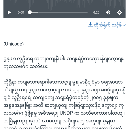
0:00
6:25
တိုက်ရိုက် လင့်ခ်
(Unicode)
မွနျမာ လူဦးရေ ထကျဝကျနီးပါး ဆငျးရဲမှဲတသှေားနိုငျကွောငျး
ကုလသမဂ်ဂ သတိပေး
ကိုရိုနာ ကပျဘေးရောဂါဘေးသင့ျ မွနျမာနိုငျငံမှာ စဈအာဏာ
သိမျးမှု ထပျဖွဈတာကွောင့ျ လာမယ့ျ နှဈသဈ အစပိုငျးမှာ နို
ငျငံ လူဦးရရေဲ့ ထကျဝကျ ဆငျးရဲမှဲတခေဲ့တဲ့ ၂၀၀၅ ခုနှဈက
အခွအေနမြေိုး အထိ ဆုတျယုတျ ကဆြငျးသှားနိုငျကွောငျး ကု
လသမဂ်ဂ ဖှံ့ဖွိုးမှု အစီအစဉျ UNDP က သတိပေးထားပါတယျ။
တခြိနျတညျးမှာဘဲ လာမယ့ျ လပိုငျးတှေ အတှငျး မွနျမာ
လူထုရဲ့ ၃ သနျးခှဲကြောျ စားနပျရိက်ခာ ပွတျလပျသှားနိုငျတဲ့