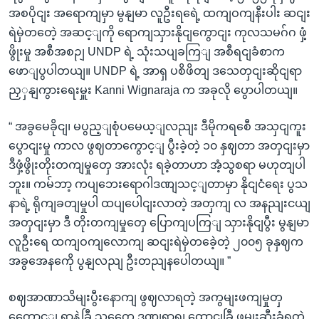
အစပိုငျး အရောကျမှာ မွနျမာ လူဦးရရေဲ့ ထကျဝကျနီးပါး ဆငျး
ရဲမှဲတတေဲ့ အဆင့ျကို ရောကျသှားနိုငျကွောငျး ကုလသမဂ်ဂ ဖှံ့
ဖွိုးမှု အစီအစဉျ UNDP ရဲ့ သုံးသပျခကြျ အစီရငျခံစာက
ဖောျပွပါတယျ။ UNDP ရဲ့ အာရှ ပစိဖိတျ ဒသေတှငျးဆိုငျရာ
ညှှနျကွားရေးမှူး Kanni Wignaraja က အခုလို ပွောပါတယျ။
“ အခွမေခိုငျ၊ မပွည့ျစုံပမေယ့ျလညျး ဒီမိုကရစေီ အသှငျကူး
ပွောငျးမှု ကာလ ဖွဈတာကွောင့ျ ပွီးခဲ့တဲ့ ၁၀ နှဈတာ အတှငျးမှာ
ဒီဖှံ့ဖွိုးတိုးတကျမှုတှေ အားလုံး ရခဲ့တာဟာ အံ့သွစရာ မဟုတျပါ
ဘူး။ ကမ်ဘာ့ ကပျဘေးရောဂါဒဏျသင့ျတာမှာ နိုငျငံရေး ပွသ
နာရဲ့ ရိုကျခတျမှုပါ ထပျပေါငျးလာတဲ့ အတှကျ လ အနညျးငယျ
အတှငျးမှာ ဒီ တိုးတကျမှုတှေ ပြောကျပကြျ သှားနိုငျပွီး မွနျမာ
လူဦးရေ ထကျဝကျလောကျ ဆငျးရဲမှဲတခေဲ့တဲ့ ၂၀၀၅ ခုနှဈက
အခွအေနကေို ပွနျလညျ ဦးတညျနပေါတယျ။ ”
စဈအာဏာသိမျးပွီးနောကျ ဖွဈလာရတဲ့ အကွမျးဖကျမှုတှ
ကွေောင့ျ ရာနဲ့ခြီ သကွေေ ဒဏျရာရ၊ ထောငျခြီ ဖမျးဆီးခံရတဲ့