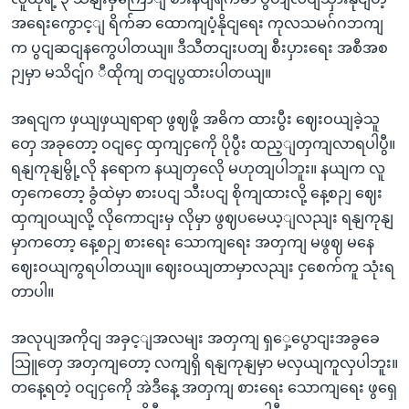
အရေးကွောင့ျ ရိက်ခာ ထောကျပံ့နိုငျရေး ကုလသမဂ်ဂဘကျ
က ပွငျဆငျနကွေပါတယျ။ ဒီသီတငျးပတျ စီးပှားရေး အစီအစ
ဉျမှာ မသိငျ်ဂ ီထိုကျ တငျပွထားပါတယျ။
အရငျက ဖှယျဖှယျရာရာ ဖွဈဖို့ အဓိက ထားပွီး ဈေးဝယျခဲ့သူ
တှေ အခုတော့ ဝငျငှေ ထှကျငှကေို ပိုပွီး ထည့ျတှကျလာရပါပွီ။
ရနျကုနျမွို့လို နရောက နယျတှလေို မဟုတျပါဘူး။ နယျက လူ
တှကေတော့ ခွံထဲမှာ စားပငျ သီးပငျ စိုကျထားလို့ နေ့စဉျ ဈေး
ထှကျဝယျလို့ လိုကောငျးမှ လိုမှာ ဖွဈပမေယ့ျလညျး ရနျကုနျ
မှာကတော့ နေ့စဉျ စားရေး သောကျရေး အတှကျ မဖွဈ မနေ
ဈေးဝယျကွရပါတယျ။ ဈေးဝယျတာမှာလညျး ငှစေက်ကူ သုံးရ
တာပါ။
အလုပျအကိုငျ အခှင့ျအလမျး အတှကျ ရှှေ့ပွောငျးအခွခေ
သြူတှေ အတှကျတော့ လကျရှိ ရနျကုနျမှာ မလှယျကူလှပါဘူး။
တနေ့ရတဲ့ ဝငျငှကေို အဲဒီနေ့ အတှကျ စားရေး သောကျရေး ဖွရှေ