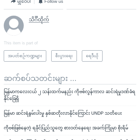
မျှဝေပါ
Follow us
သိင်္ဂီထိုက်
This item is part of
အပတ်စဉ်ကဏ္ဍများ
စီးပွားရေး
ရေဒီယို
ဆက်စပ်သတင်းများ ...
မြန်မာကလေးငယ် ၂ သန်းထက်မနည်း ကိုဗစ်လွန်ကာလ ဆင်းရဲမှုဒဏ်ခံရ
နိုင်ခြေရှိ
မြန်မာ ဆင်းရဲနွမ်းပါးမှု နှစ်ဆတိုးလာနိုင်ကြောင်း UNDP သတိပေး
ကိုဗစ်ဖြစ်နေတဲ့ ရခိုင်ပြည်သူတွေ စားဝတ်နေရေး အခက်ကြုံမှာ စိုးရိမ်