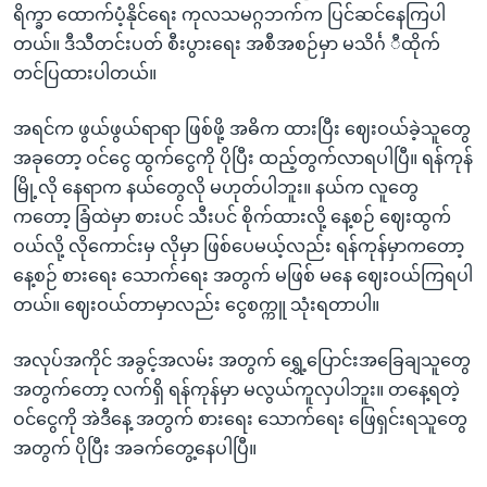
ရိက္ခာ ထောက်ပံ့နိုင်ရေး ကုလသမဂ္ဂဘက်က ပြင်ဆင်နေကြပါ
တယ်။ ဒီသီတင်းပတ် စီးပွားရေး အစီအစဉ်မှာ မသိင်္ဂ ီထိုက်
တင်ပြထားပါတယ်။
အရင်က ဖွယ်ဖွယ်ရာရာ ဖြစ်ဖို့ အဓိက ထားပြီး ဈေးဝယ်ခဲ့သူတွေ
အခုတော့ ဝင်ငွေ ထွက်ငွေကို ပိုပြီး ထည့်တွက်လာရပါပြီ။ ရန်ကုန်
မြို့လို နေရာက နယ်တွေလို မဟုတ်ပါဘူး။ နယ်က လူတွေ
ကတော့ ခြံထဲမှာ စားပင် သီးပင် စိုက်ထားလို့ နေ့စဉ် ဈေးထွက်
ဝယ်လို့ လိုကောင်းမှ လိုမှာ ဖြစ်ပေမယ့်လည်း ရန်ကုန်မှာကတော့
နေ့စဉ် စားရေး သောက်ရေး အတွက် မဖြစ် မနေ ဈေးဝယ်ကြရပါ
တယ်။ ဈေးဝယ်တာမှာလည်း ငွေစက္ကူ သုံးရတာပါ။
အလုပ်အကိုင် အခွင့်အလမ်း အတွက် ရွှေ့ပြောင်းအခြေချသူတွေ
အတွက်တော့ လက်ရှိ ရန်ကုန်မှာ မလွယ်ကူလှပါဘူး။ တနေ့ရတဲ့
ဝင်ငွေကို အဲဒီနေ့ အတွက် စားရေး သောက်ရေး ဖြေရှင်းရသူတွေ
အတွက် ပိုပြီး အခက်တွေ့နေပါပြီ။