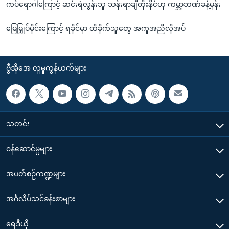
ကပ်ရောဂါကြောင့် ဆင်းရဲလွန်းသူ သန်းရာချီတိုးနိုင်ဟု ကမ္ဘာ့ဘဏ်ခန့်မှန်း
မြေမြှုပ်မိုင်းကြောင့် ရခိုင်မှာ ထိခိုက်သူတွေ အကူအညီလိုအပ်
ဗွီအိုအေ လူမှုကွန်ယက်များ
သတင်း
၀န်ဆောင်မှုများ
အပတ်စဉ်ကဏ္ဍများ
အင်္ဂလိပ်သင်ခန်းစာများ
ရေဒီယို