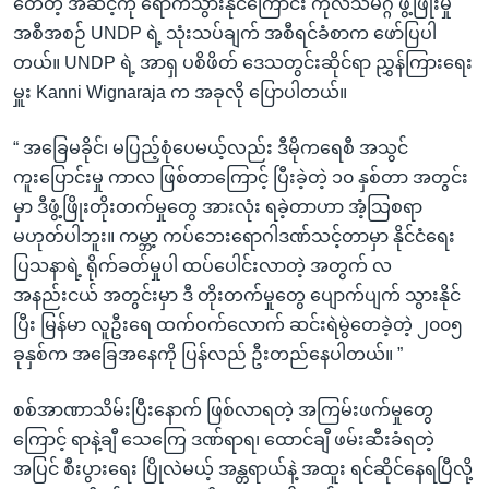
တေတဲ့ အဆင့်ကို ရောက်သွားနိုင်ကြောင်း ကုလသမဂ္ဂ ဖွံ့ဖြိုးမှု
အစီအစဉ် UNDP ရဲ့ သုံးသပ်ချက် အစီရင်ခံစာက ဖော်ပြပါ
တယ်။ UNDP ရဲ့ အာရှ ပစိဖိတ် ဒေသတွင်းဆိုင်ရာ ညွှန်ကြားရေး
မှူး Kanni Wignaraja က အခုလို ပြောပါတယ်။
“ အခြေမခိုင်၊ မပြည့်စုံပေမယ့်လည်း ဒီမိုကရေစီ အသွင်
ကူးပြောင်းမှု ကာလ ဖြစ်တာကြောင့် ပြီးခဲ့တဲ့ ၁၀ နှစ်တာ အတွင်း
မှာ ဒီဖွံ့ဖြိုးတိုးတက်မှုတွေ အားလုံး ရခဲ့တာဟာ အံ့သြစရာ
မဟုတ်ပါဘူး။ ကမ္ဘာ့ ကပ်ဘေးရောဂါဒဏ်သင့်တာမှာ နိုင်ငံရေး
ပြသနာရဲ့ ရိုက်ခတ်မှုပါ ထပ်ပေါင်းလာတဲ့ အတွက် လ
အနည်းငယ် အတွင်းမှာ ဒီ တိုးတက်မှုတွေ ပျောက်ပျက် သွားနိုင်
ပြီး မြန်မာ လူဦးရေ ထက်ဝက်လောက် ဆင်းရဲမွဲတေခဲ့တဲ့ ၂၀၀၅
ခုနှစ်က အခြေအနေကို ပြန်လည် ဦးတည်နေပါတယ်။ ”
စစ်အာဏာသိမ်းပြီးနောက် ဖြစ်လာရတဲ့ အကြမ်းဖက်မှုတွေ
ကြောင့် ရာနဲ့ချီ သေကြေ ဒဏ်ရာရ၊ ထောင်ချီ ဖမ်းဆီးခံရတဲ့
အပြင် စီးပွားရေး ပြိုလဲမယ့် အန္တရာယ်နဲ့ အထူး ရင်ဆိုင်နေရပြီလို့