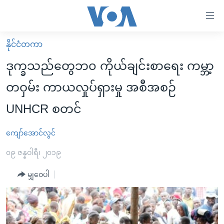
သုံး
ရ
လွယ်ကူ
နိုင်ငံတကာ
မူလစာမျက်နှာ
စေ
ဒုက္ခသည်တွေဘ၀ ကိုယ်ချင်းစာရေး ကမ္ဘာ့
မြန်မာ
သည့်
တဝှမ်း ကာယလှုပ်ရှားမှု အစီအစဉ်
ကမ္ဘာ့သတင်းများ
Link
UNHCR စတင်
ဗွီဒီယို
နိုင်ငံတကာ
များ
သတင်းလွတ်လပ်ခွင့်
အမေရိကန်
ပင်မ
ကျော်အောင်လွင်
ရပ်ဝန်းတခု လမ်းတခု အလွန်
တရုတ်
အကြောင်းအရာ
၀၉ ဇန္နဝါရီ၊ ၂၀၁၉
သို့
အင်္ဂလိပ်စာလေ့လာမယ်
အစ္စရေး-ပါလက်စတိုင်း
ကျော်
မျှဝေပါ
အပတ်စဉ်ကဏ္ဍများ
အမေရိကန်သုံးအီဒီယံ
ကြည့်
ရေဒီယိုနှင့်ရုပ်သံ အချက်အလက်များ
မကြေးမုံရဲ့ အင်္ဂလိပ်စာ
ရေဒီယို
ရန်
ပင်မ
ရေဒီယို/တီဗွီအစီအစဉ်
ရုပ်ရှင်ထဲက အင်္ဂလိပ်စာ
တီဗွီ