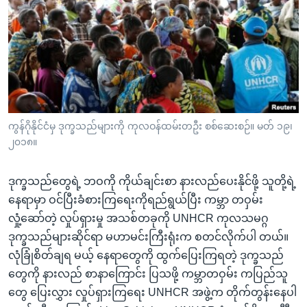
အ
သုတပဒေသာ အင်္ဂလိပ်စာ
ညွန်း
Learning English
စာမျက်နှာ
သို့
ဗွီအိုအေ လူမှုကွန်ယက်များ
ကျော်
ကြည့်
ရန်
ဘာသာစကားများ
ကွန်ဂိုနိုင်ငံမှ ဒုက္ခသည်များကို ကုလဝန်ထမ်းတဦး စစ်ဆေးစဉ်။ မတ် ၁၉၊
ရှာဖွေ
၂၀၁၈။
ရန်
နေရာ
ဒုက္ခသည်တွေရဲ့ ဘဝကို ကိုယ်ချင်းစာ နားလည်ပေးနိုင်ဖို့ သူတို့ရဲ့
သို့
နေရာမှာ ဝင်ပြီးခံစားကြရေးကိုရည်ရွယ်ပြီး ကမ္ဘာ တဝှမ်း
ကျော်
လှုံ့ဆော်တဲ့ လှုပ်ရှားမှု အသစ်တခုကို UNHCR ကုလသမဂ္ဂ
ရန်
ဒုက္ခသည်များဆိုင်ရာ မဟာမင်းကြီးရုံးက စတင်လိုက်ပါ တယ်။
လုံခြုံစိတ်ချရ မယ့် နေရာတွေကို ထွက်ပြေးကြရတဲ့ ဒုက္ခသည်
တွေကို နားလည် စာနာကြောင်း ပြသဖို့ ကမ္ဘာတဝှမ်း ကပြည်သူ
တွေ ပြေးလွှား လှုပ်ရှားကြရေး UNHCR အဖွဲ့က တိုက်တွန်းနေပါ