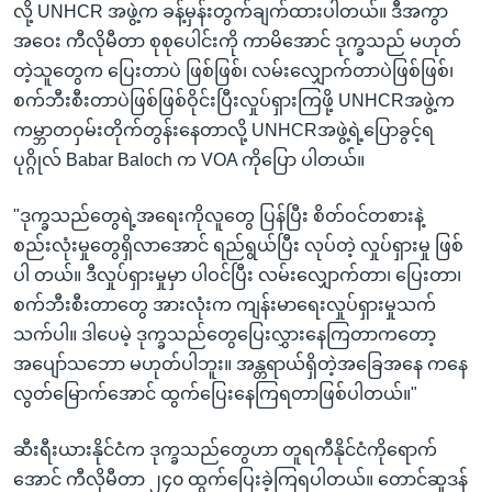
လို့ UNHCR အဖွဲ့က ခန့်မှန်းတွက်ချက်ထားပါတယ်။ ဒီအကွာ
အဝေး ကီလိုမီတာ စုစုပေါင်းကို ကာမိအောင် ဒုက္ခသည် မဟုတ်
တဲ့သူတွေက ပြေးတာပဲ ဖြစ်ဖြစ်၊ လမ်းလျှောက်တာပဲဖြစ်ဖြစ်၊
စက်ဘီးစီးတာပဲဖြစ်ဖြစ်ဝိုင်းပြီးလှုပ်ရှားကြဖို့ UNHCRအဖွဲ့က
ကမ္ဘာတဝှမ်းတိုက်တွန်းနေတာလို့ UNHCRအဖွဲ့ရဲ့ပြောခွင့်ရ
ပုဂ္ဂိုလ် Babar Baloch က VOA ကိုပြော ပါတယ်။
"ဒုက္ခသည်တွေရဲ့အရေးကိုလူတွေ ပြန်ပြီး စိတ်ဝင်တစားနဲ့
စည်းလုံးမှုတွေရှိလာအောင် ရည်ရွယ်ပြီး လုပ်တဲ့ လှုပ်ရှားမှု ဖြစ်
ပါ တယ်။ ဒီလှုပ်ရှားမှုမှာ ပါဝင်ပြီး လမ်းလျှောက်တာ၊ ပြေးတာ၊
စက်ဘီးစီးတာတွေ အားလုံးက ကျန်းမာရေးလှုပ်ရှားမှုသက်
သက်ပါ။ ဒါပေမဲ့ ဒုက္ခသည်တွေပြေးလွှားနေကြတာကတော့
အပျော်သဘော မဟုတ်ပါဘူး။ အန္တရာယ်ရှိတဲ့အခြေအနေ ကနေ
လွတ်မြောက်အောင် ထွက်ပြေးနေကြရတာဖြစ်ပါတယ်။"
ဆီးရီးယားနိုင်ငံက ဒုက္ခသည်တွေဟာ တူရကီနိုင်ငံကိုရောက်
အောင် ကီလိုမီတာ ၂၄၀ ထွက်ပြေးခဲ့ကြရပါတယ်။ တောင်ဆူဒန်