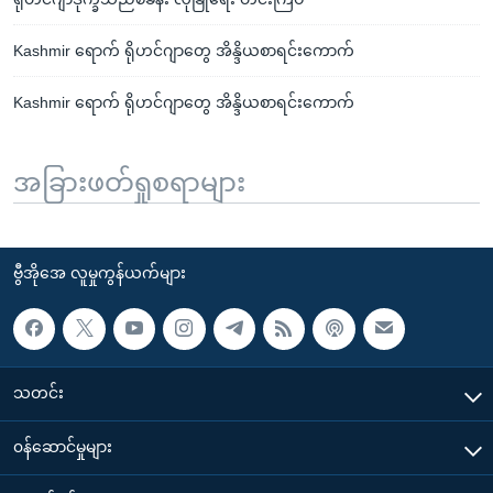
Kashmir ရောက် ရိုဟင်ဂျာတွေ အိန္ဒိယစာရင်းကောက်
Kashmir ရောက် ရိုဟင်ဂျာတွေ အိန္ဒိယစာရင်းကောက်
အခြားဖတ်ရှုစရာများ
ဗွီအိုအေ လူမှုကွန်ယက်များ
သတင်း
၀န်ဆောင်မှုများ