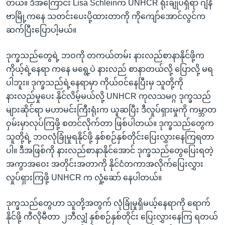
တယ်။ ဒီအကြောင်း Lisa Schleinက UNHCR ရုံးချုပ်ရှိရာ ဂျီနီ
ဗာမြို့ကနေ သတင်းပေးပို့ထားတာကို ကိုကျော်အောင်လွင်က
ဆက်ပြီးပြောပါ့မယ်။
ဒုက္ခသည်တွေရဲ့ ဘဝကို တကယ်တမ်း နားလည်စာနာနိုင်ဖို့က
ကိုယ့်ရဲ့နေရာ ကနေ မရွေ့ပဲ နားလည် စာနာတယ်လို့ ပြောလို့ မရ
ပါဘူး။ ဒုက္ခသည်ရဲ့နေရာမှာ ကိုယ်ဝင်နေပြီးမှ သူတို့ကို
နားလည်မှုပေး နိုင်လိမ့်မယ်လို့ UNHCR ကုလသမဂ္ဂ ဒုက္ခသည်
များဆိုင်ရာ မဟာမင်းကြီးရုံးက ယူဆပြီး ဒီလှုပ်ရှားမှုကို ကမ္ဘာတ
ဝှမ်းမှာလုပ်ကြဖို့ စတင်လိုက်တာ ဖြစ်ပါတယ်။ ဒုက္ခသည်တွေက
သူတို့ရဲ့ ဘဝလုံခြုံမှုရနိုင်ဖို့ နှစ်စဉ်နှစ်တိုင်းပြေးလွှားနေကြရတာ
ပါ။ ဒီအဖြစ်ကို နားလည်စာနာနိုင်အောင် ဒုက္ခသည်တွေပြေးရတဲ့
အကွာအဝေး အတိုင်းအတာကို နိုင်ငံတကာအလိုက်ပြေးလွှား
လှုပ်ရှားကြဖို့ UNHCR က လှုံ့ဆော် နေပါတယ်။
ဒုက္ခသည်တွေဟာ သူတို့အတွက် လုံခြုံမှုရှိမယ့်နေရာကို ရောက်
နိုင်ဖို့ ကီလိုမီတာ ၂ဘီလျှံ နှစ်စဉ်နှစ်တိုင်း ပြေးလွှားနေကြ ရတယ်