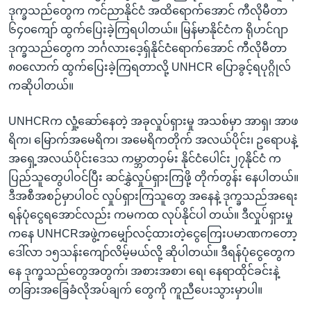
ဒုက္ခသည်တွေက ကင်ညာနိုင်ငံ အထိရောက်အောင် ကီလိုမီတာ
၆၄၀ကျော် ထွက်ပြေးခဲ့ကြရပါတယ်။ မြန်မာနိုင်ငံက ရိုဟင်ဂျာ
ဒုက္ခသည်တွေက ဘင်္ဂလားဒေ့ရှ်နိုင်ငံရောက်အောင် ကီလိုမီတာ
၈၀လောက် ထွက်ပြေးခဲ့ကြရတာလို့ UNHCR ပြောခွင့်ရပုဂ္ဂိုလ်
ကဆိုပါတယ်။
UNHCRက လှုံ့ဆော်နေတဲ့ အခုလှုပ်ရှားမှု အသစ်မှာ အာရှ၊ အာဖ
ရိက၊ မြောက်အမေရိက၊ အမေရိကတိုက် အလယ်ပိုင်း၊ ဥရောပနဲ့
အရှေ့အလယ်ပိုင်းဒေသ ကမ္ဘာတဝှမ်း နိုင်ငံပေါင်း၂၇နိုင်ငံ က
ပြည်သူတွေပါဝင်ပြီး ဆင်နွှဲလှုပ်ရှားကြဖို့ တိုက်တွန်း နေပါတယ်။
ဒီအစီအစဉ်မှာပါဝင် လှုပ်ရှားကြသူတွေ အနေနဲ့ ဒုက္ခသည်အရေး
ရန်ပုံငွေရအောင်လည်း ကမကထ လုပ်နိုင်ပါ တယ်။ ဒီလှုပ်ရှားမှု
ကနေ UNHCRအဖွဲ့ကမျှော်လင့်ထားတဲ့ငွေကြေးပမာဏကတော့
ဒေါ်လာ ၁၅သန်းကျော်လိမ့်မယ်လို့ ဆိုပါတယ်။ ဒီရန်ပုံငွေတွေက
နေ ဒုက္ခသည်တွေအတွက်၊ အစားအစာ၊ ရေ၊ နေရာထိုင်ခင်းနဲ့
တခြားအခြေခံလိုအပ်ချက် တွေကို ကူညီပေးသွားမှာပါ။