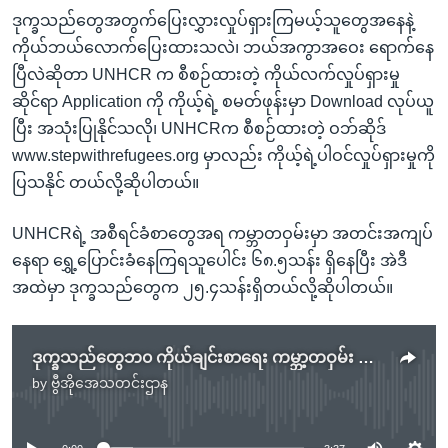
ဒုက္ခသည်တွေအတွက်ပြေးလွှားလှုပ်ရှားကြမယ့်သူတွေအနေနဲ့
ကိုယ်ဘယ်လောက်ပြေးထားသလဲ၊ ဘယ်အကွာအဝေး ရောက်နေ
ပြီလဲဆိုတာ UNHCR က စီစဉ်ထားတဲ့ ကိုယ်လက်လှုပ်ရှားမှု
ဆိုင်ရာ Application ကို ကိုယ့်ရဲ့ စမတ်ဖုန်းမှာ Download လုပ်ယူ
ပြီး အသုံးပြုနိုင်သလို၊ UNHCRက စီစဉ်ထားတဲ့ ဝဘ်ဆိုဒ်
www.stepwithrefugees.org မှာလည်း ကိုယ့်ရဲ့ပါဝင်လှုပ်ရှားမှုကို
ပြသနိုင် တယ်လို့ဆိုပါတယ်။
UNHCRရဲ့ အစီရင်ခံစာတွေအရ ကမ္ဘာတဝှမ်းမှာ အတင်းအကျပ်
နေရာ ရွှေ့ပြောင်းခံနေကြရသူပေါင်း ၆၈.၅သန်း ရှိနေပြီး အဲဒီ
အထဲမှာ ဒုက္ခသည်တွေက ၂၅.၄သန်းရှိတယ်လို့ဆိုပါတယ်။
ဒုက္ခသည်တွေဘ၀ ကိုယ်ချင်းစာရေး ကမ္ဘာ့တဝှမ်း ကာယလှုပ်ရှားမှု အစီအစဉ် UNHCR စတင်
by
ဗွီအိုအေသတင်းဌာန
No media source currently available