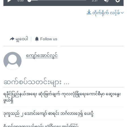
0:00
3:37
တိုက်ရိုက် လင့်ခ်
မျှဝေပါ
Follow us
ကျော်အောင်လွင်
ဆက်စပ်သတင်းများ ...
ရခိုင်ပြည်နယ်အရေး ဆုံးဖြတ်ချက် ကုလလုံခြုံရေးကောင်စီမှာ ဆွေးနွေး
ဖွယ်ရှိ
ဒုက္ခသည် ၂ သောင်းကျော် စာရင်း ဘင်္ဂလားဒေ့ရ်ှ ပေးပို့
ရိုဟင်ဂျာဒုက္ခသည်စခန်း လုံခြုံရေး တင်းကြပ်