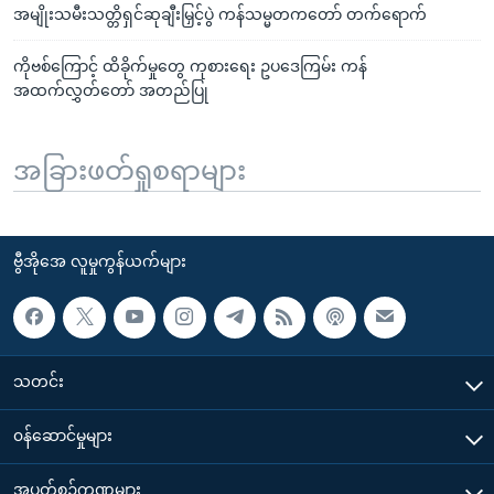
အမျိုးသမီးသတ္တိရှင်ဆုချီးမြှင့်ပွဲ ကန်သမ္မတကတော် တက်ရောက်
ကိုဗစ်ကြောင့် ထိခိုက်မှုတွေ ကုစားရေး ဥပဒေကြမ်း ကန်
အထက်လွှတ်တော် အတည်ပြု
အခြားဖတ်ရှုစရာများ
ဗွီအိုအေ လူမှုကွန်ယက်များ
သတင်း
၀န်ဆောင်မှုများ
အပတ်စဉ်ကဏ္ဍများ