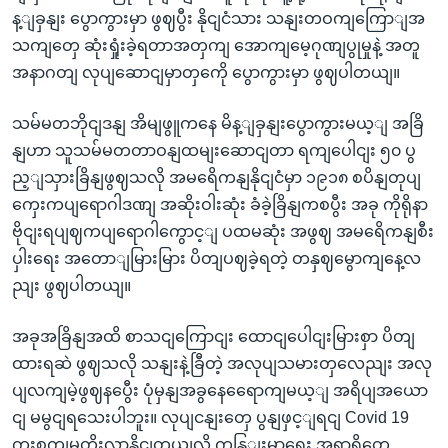
န့ျခှနျး ပွောကွားမှာ ဖွဈပွီး နိုငျငံသား သနျးတဝကျကြောျအ
သကျတှေ ဆုံးရှုံးခဲ့ရတာအတှကျ အောကျမေ့ဂုဏျပွုမှုနဲ့ အတူ
အနာဂတျ လုပျဆောငျမှာတှကေို ပွောကွားမှာ ဖွဈပါတယျ။
သမ်မတဘိုငျဒနျ အိမျဖွူကနေ မိန့ျခှနျးပွောကွားမယ့ျ အခြိ
နျဟာ သူသမ်မတတာဝနျထမျးဆောငျတာ ရကျပေါငျး ၅၀ ပွ
ည့ျသှားခြိနျဖွဈသလို အမရေိကနျနိုငျငံမှာ ၁၉၁၈ စပိနျတုပျ
ကှေးကပျရောဂါဒဏျ အဆိုးဝါးဆုံး ခံခဲ့ခြိနျကစပွီး အခု ကိုရိုနာ
ဗိုငျးရပျဈကပျရောဂါကွောင့ျ ပထမဆုံး အဖွဈ အမရေိကနျစီး
ပှါးရေး အတောျမြားမြား ပိတျပဈခဲ့ရတဲ့ တနှဈမွောကျနေ့လ
ညျး ဖွဈပါတယျ။
အခုအခြိနျအထိ စာသငျကြောငျး ထောငျပေါငျးမြားစှာ ပိတျ
ထားရဆဲ ဖွဈသလို သနျးနဲ့ခြီတဲ့ အလုပျသမားတှလေညျး အလု
ပျလကျမဲ့ဖွဈနပွေီး ပုံမှနျအခွနေရေောကျမယ့ျ အရိပျအယော
ငျ မမွငျရသေးပါဘူး။ လုပျငနျးတှေ ပွနျဖှင့ျရငျ Covid 19
ကူးစကျမှုတိုးလာနိုငျတယျလို့ ကနြျးမာရေး အရာရှိတှေ