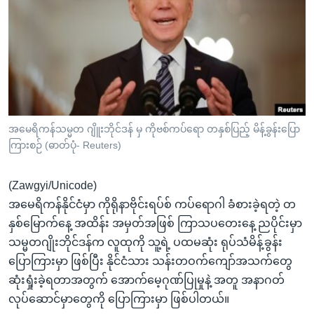
အ
သုတပဒေသာ အင်္ဂလိပ်စာ
ညွန်း
Learning English
စာမျက်နှာ
သို့
ဗွီအိုအေ လူမှုကွန်ယက်များ
ကျော်
ကြည့်
ရန်
ဘာသာစကားများ
အမေရိကန်သမ္မတ ဂျိူးဘိုင်ဒန် မှ ကိုဗစ်ကပ်ရော တနှစ်ပြည့် မိန့်ခွန်းပြော
ရှာဖွေ
ကြားစဉ် (ဓာတ်ပုံ- Reuters)
ရန်
နေရာ
(Zawgyi/Unicode)
သို့
အမေရိကန်နိုင်ငံမှာ ကိုရိုနာဗိုင်းရပ်စ် ကပ်ရောဂါ ခံစားခဲ့ရတဲ့ တ
ကျော်
နှစ်မြောက်နေ့ အထိန်း အမှတ်အဖြစ် ကြာသပတေးနေ့ ညပိုင်းမှာ
ရန်
သမ္မတဂျိုးဘိုင်ဒန်က လူထုကို သူ့ရဲ့ ပထမဆုံး ရုပ်သံမိန့်ခွန်း
ပြောကြားမှာ ဖြစ်ပြီး နိုင်ငံသား သန်းတဝက်ကျော်အသက်တွေ
ဆုံးရှုံးခဲ့ရတာအတွက် အောက်မေ့ဂုဏ်ပြုမှုနဲ့ အတူ အနာဂတ်
လုပ်ဆောင်မှာတွေကို ပြောကြားမှာ ဖြစ်ပါတယ်။