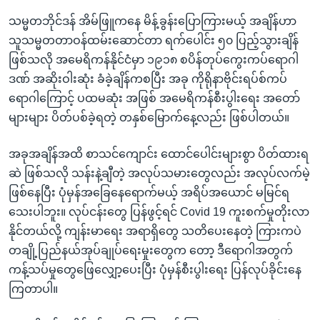
သမ္မတဘိုင်ဒန် အိမ်ဖြူကနေ မိန့်ခွန်းပြောကြားမယ့် အချိန်ဟာ
သူသမ္မတတာဝန်ထမ်းဆောင်တာ ရက်ပေါင်း ၅၀ ပြည့်သွားချိန်
ဖြစ်သလို အမေရိကန်နိုင်ငံမှာ ၁၉၁၈ စပိန်တုပ်ကွေးကပ်ရောဂါ
ဒဏ် အဆိုးဝါးဆုံး ခံခဲ့ချိန်ကစပြီး အခု ကိုရိုနာဗိုင်းရပ်စ်ကပ်
ရောဂါကြောင့် ပထမဆုံး အဖြစ် အမေရိကန်စီးပွါးရေး အတော်
များများ ပိတ်ပစ်ခဲ့ရတဲ့ တနှစ်မြောက်နေ့လည်း ဖြစ်ပါတယ်။
အခုအချိန်အထိ စာသင်ကျောင်း ထောင်ပေါင်းများစွာ ပိတ်ထားရ
ဆဲ ဖြစ်သလို သန်းနဲ့ချီတဲ့ အလုပ်သမားတွေလည်း အလုပ်လက်မဲ့
ဖြစ်နေပြီး ပုံမှန်အခြေနေရောက်မယ့် အရိပ်အယောင် မမြင်ရ
သေးပါဘူး။ လုပ်ငန်းတွေ ပြန်ဖွင့်ရင် Covid 19 ကူးစက်မှုတိုးလာ
နိုင်တယ်လို့ ကျန်းမာရေး အရာရှိတွေ သတိပေးနေတဲ့ ကြားကပဲ
တချို့ပြည်နယ်အုပ်ချုပ်ရေးမှုးတွေက တော့ ဒီရောဂါအတွက်
ကန့်သပ်မှုတွေဖြေလျှော့ပေးပြီး ပုံမှန်စီးပွါးရေး ပြန်လုပ်ခိုင်းနေ
ကြတာပါ။