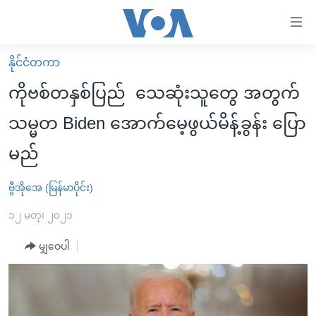
သုံး
ရ
လွယ်ကူ
နိုင်ငံတကာ
မူလစာမျက်နှာ
စေ
ကိုဗစ်တနှစ်ပြည် သေဆုံးသူတွေ အတွက်
မြန်မာ
သည့်
သမ္မတ Biden အောက်မေ့ဖွယ်မိန့်ခွန်း ပြော
ကမ္ဘာ့သတင်းများ
Link
မည်
ဗွီဒီယို
နိုင်ငံတကာ
များ
သတင်းလွတ်လပ်ခွင့်
အမေရိကန်
ပင်မ
ဗွီအိုအေ (မြန်မာပိုင်း)
ရပ်ဝန်းတခု လမ်းတခု အလွန်
တရုတ်
အကြောင်းအရာ
၁၂ မတ္၊ ၂၀၂၁
သို့
အင်္ဂလိပ်စာလေ့လာမယ်
အစ္စရေး-ပါလက်စတိုင်း
ကျော်
မျှဝေပါ
အပတ်စဉ်ကဏ္ဍများ
အမေရိကန်သုံးအီဒီယံ
ကြည့်
ရေဒီယိုနှင့်ရုပ်သံ အချက်အလက်များ
မကြေးမုံရဲ့ အင်္ဂလိပ်စာ
ရေဒီယို
ရန်
ပင်မ
ရေဒီယို/တီဗွီအစီအစဉ်
ရုပ်ရှင်ထဲက အင်္ဂလိပ်စာ
တီဗွီ