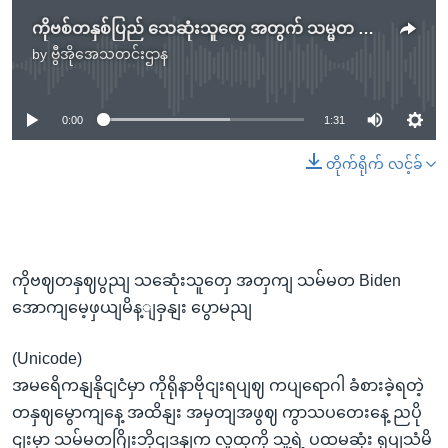
ကိုဗစ်တနှစ်ပြည် သေဆုံးသူတွေ အတွက် သမ္မတ Biden အောက်မေ့ဖွယ်မိန့်ခွန်း ပြောမည်
by
ဗွီအိုအေသတင်းဌာန
No media source currently available
0:00
1:31
တိုက်ရိုက် လင့်ခ်
ကိုဗဈတနှဈပွညျ သဆေုံးသူတှေ အတှကျ သမ်မတ Biden
အောကျမေ့ဖှယျမိန့ျခှနျး ပွောမညျ
(Unicode)
အမရေိကနျနိုငျငံမှာ ကိုရိုနာဗိုငျးရပျဈ ကပျရောဂါ ခံစားခဲ့ရတဲ့
တနှဈမွောကျနေ့ အထိနျး အမှတျအဖွဈ ကွာသပတေးနေ့ ညပို
ငျးမှာ သမ်မတဂြိုးဘိုငျဒနျက လူထုကို သူ့ရဲ့ ပထမဆုံး ရုပျသံမိ