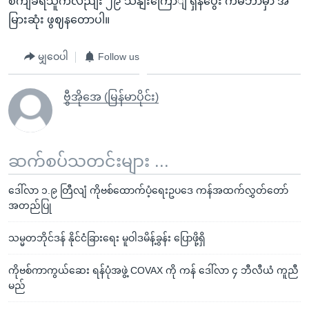
စကျခံရသူကလညျး ၂၉ သနျးကြောျ ရှိနပွေီး ကမ်ဘာမှာ အ
မြားဆုံး ဖွဈနတောပါ။
မျှဝေပါ
Follow us
ဗွီအိုအေ (မြန်မာပိုင်း)
ဆက်စပ်သတင်းများ ...
ဒေါ်လာ ၁.၉ တြီလျံ ကိုဗစ်ထောက်ပံ့ရေးဥပဒေ ကန်အထက်လွှတ်တော်
အတည်ပြု
သမ္မတဘိုင်ဒန် နိုင်ငံခြားရေး မူဝါဒမိန့်ခွန်း ပြောဖို့ရှိ
ကိုဗစ်ကာကွယ်ဆေး ရန်ပုံအဖွဲ့ COVAX ကို ကန် ဒေါ်လာ ၄ ဘီလီယံ ကူညီ
မည်