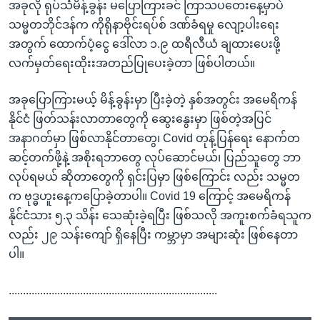
အခုလို ရုပ်သံမိန့်ခွန်း မပြောကြားခင် ကြာသပတေးနေ့မှာပဲ
သမ္မတဘိုင်ဒန်က ကိုရိုနာဗိုင်းရပ်စ် ဒဏ်ခံရမှု လျော့ပါးရေး
အတွက် ထောက်ပံ့ငွေ ဒေါ်လာ ၁.၉ ထရီလီယံ ချထားပေးဖို့
လက်မှတ်ရေးထိုးးအတည်ပြုပေးခဲ့တာ ဖြစ်ပါတယ်။
အခုပြောကြားမယ့် မိန့်ခွန်းမှာ ပြီးခဲ့တဲ့ နှစ်အတွင်း အမေရိကန်
နိုင်ငံ ဖြတ်သန်းလာတာတွေကို ဆွေးနွေးမှာ ဖြစ်တဲ့အပြင်
အနာဂတ်မှာ ဖြစ်လာနိုင်တာတွေ၊ Covid တုန့်ပြန်ရေး နောက်တ
ဆင့်တက်ဖို့နဲ့ အစိုးရဘာတွေ လုပ်ဆောင်မယ်၊ ပြည်သူတွေ ဘာ
လုပ်ရမယ် ဆိုတာတွေကို ရှင်းပြမှာ ဖြစ်ကြောင်း လည်း သမ္မတ
က ဗုဒ္ဓဟူးနေ့ကပြောခဲ့တာပါ။ Covid 19 ကြောင့် အမေရိကန်
နိုင်ငံသား ၅.၃ သိန်း သေဆုံးခဲ့ရပြီး ဖြစ်သလို အကူးစက်ခံရသူက
လည်း ၂၉ သန်းကျော် ရှိနေပြီး ကမ္ဘာမှာ အများဆုံး ဖြစ်နေတာ
ပါ။
.........................................................................