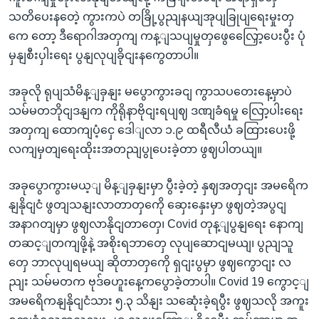
သတိပေးနတေဲ့ ကွားကပဲ တခြို့ပွညျနယျအုပျခြုပျရေးမှုးတှ
ကေ တော့ ဒီရောဂါအတှကျ ကန့ျသပျမှုတှဖွေလြှေော့ပေးပွီး ပုံ
မှနျစီးပှါးရေး ပွနျလုပျခိုငျးနကွေတာပါ။
အခုလို ရုပျသံမိန့ျခှနျး မပွောကွားခငျ ကွာသပတေးနေ့မှာပဲ
သမ်မတဘိုငျဒနျက ကိုရိုနာဗိုငျးရပျဈ ဒဏျခံရမှု လြော့ပါးရေး
အတှကျ ထောကျပံ့ငှေ ဒေါျလာ ၁.၉ ထရီလီယံ ခထြားပေးဖို့
လကျမှတျရေးထိုးးအတညျပွုပေးခဲ့တာ ဖွဈပါတယျ။
အခုပွောကွားမယ့ျ မိန့ျခှနျးမှာ ပွီးခဲ့တဲ့ နှဈအတှငျး အမရေိက
နျနိုငျငံ ဖွတျသနျးလာတာတှကေို ဆှေးနှေးမှာ ဖွဈတဲ့အပွငျ
အနာဂတျမှာ ဖွဈလာနိုငျတာတှေ၊ Covid တုန့ျပွနျရေး နောကျ
တဆင့ျတကျဖို့နဲ့ အစိုးရဘာတှေ လုပျဆောငျမယျ၊ ပွညျသူ
တှေ ဘာလုပျရမယျ ဆိုတာတှကေို ရှငျးပွမှာ ဖွဈကွောငျး လ
ညျး သမ်မတက ဗုဒ်ဓဟူးနေ့ကပွောခဲ့တာပါ။ Covid 19 ကွောင့ျ
အမရေိကနျနိုငျငံသား ၅.၃ သိနျး သဆေုံးခဲ့ရပွီး ဖွဈသလို အကူး