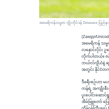
အမေရိကန်သမ္မတ ဂျိုးဘိုင်ဒန် Delaware ပြည်နယ်
(Zawgyi/Unicod
အမေရိကန် သမ္မတ
လနှောင်းပိုင်း
လိုက်ပါတယ်။ ဇန်
ဘယ်လ်ဂျီယံနဲ့ 
အတွင်း နိုင်ငံတ
ဒီခရီးစဉ်ဟာ မဟာ
ကန်ရဲ့ အကျိုးစီး
ပူးပေါင်းဆောင်ရ
အိမ်ဖြူတော် ပြေ
တိန်ဝန်ကြီးချုပ