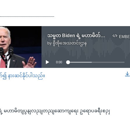
...............................................
သမ္မတ Biden ရဲ့ မဟာမိတ်ပြန်လည်တည်ဆောက်ရေး ဥရောပခရီးစဉ်
EMBE
by
ဗွီအိုအေသတင်းဌာန
No media source currently available
0:00
တ်၍ နားဆင်နိုင်ပါသည်။
EMBED
ရဲ့ မဟာမိတျပွနျလညျတညျဆောကျရေး ဥရောပခရီးစဉျ