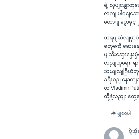
ရဲ့ လုပျငနျးတှ
လကျ ပါဝငျဆောင
တောျ ပွောခှင
ဘရပျဆဲလျမှာပဲ တ
စတှကေို ဆှေးန
ပျသီးဆှေးနှေးပ
လညျထူရေး၊ ရာသ
ဘယျလျဂြီယံဘုရငျ
ခရီးစဉျ နောကျဆ
တ Vladimir Puti
တို့နဲ့လညျး တှေ
မျှဝေပါ
ဗွီအိ