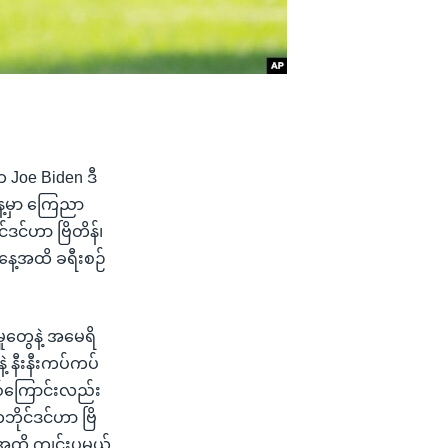
 Joe Biden ဒီ
ေ့မှာ ကြေညာ
်ဒင်ဟာ ဗြိတိန်၊
နေ့အထိ ခရီးစဉ်
ှုတွေနဲ့ အမေရိ
ဲ့ နီးနီးကပ်ကပ်
ြစ်ကြောင်းလည်း
ိုင်ဒင်ဟာ ဗြိ
ေ့အထိ ကျင်းပမယ့်