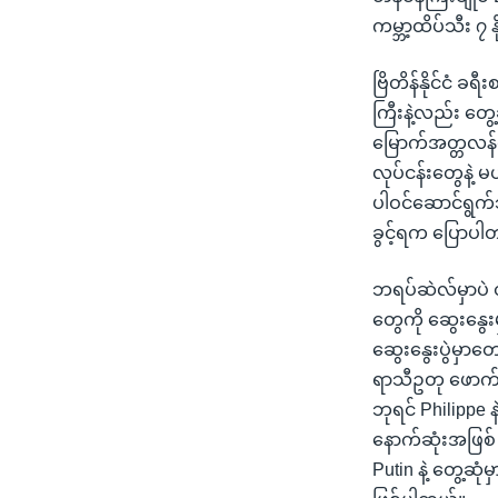
ကမ္ဘာ့ထိပ်သီး ၇
ဗြိတိန်နိုင်ငံ 
ကြီးနဲ့လည်း တွေ့
မြောက်အတ္တလန်တ
လုပ်ငန်းတွေနဲ့
ပါဝင်ဆောင်ရွက်
ခွင့်ရက ပြောပါ
ဘရပ်ဆဲလ်မှာပဲ တ
တွေကို ဆွေးနွေး
ဆွေးနွေးပွဲမှာတ
ရာသီဥတု ဖောက်ပ
ဘုရင် Philippe န
နောက်ဆုံးအဖြစ် 
Putin နဲ့ တွေ့ဆု