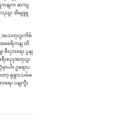
အမရေိကနျက ဆကျ
လညျး အိမျဖွူ
ဲ့ ဒသေတှငျးကိစ်
့ အမရေိကနျ ထိ
စီးပှားရေး ပွနျ
ခရီးစဉျအတှငျး
ဆုံမှာပါ။ ဥရောပ
တော့ ရုရှားသမ်မ
ားရေး ဝနျကွီး