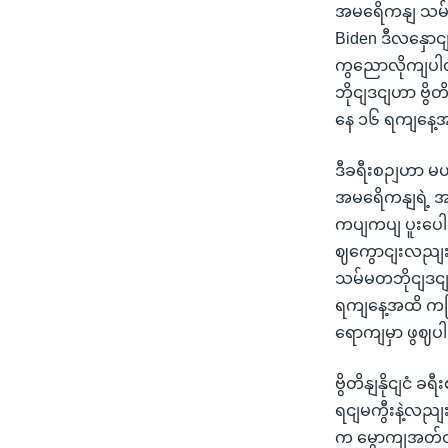
အမရေိကနျ သမ်
Biden ဒီလနှောင
ကွညောလိုကျပါတ
ဘိုငျဒငျဟာ ဗွိ
နေ ၁၆ ရကျနေ့အထ
ဒီခရီးစဉျဟာ မဟ
အမရေိကနျရဲ့ အကြ
ကပျကပျ ပူးပေါင
ဈကွောငျးလညျး 
သမ်မတဘိုငျဒငျဟာ
ရကျနေ့အထိ ကငြ
ရောကျမှာ ဖွဈ
ဗွိတိနျနိုငျငံ
ရငျမကွီးနဲ့လညျး 
က မွောကျအတ်တ