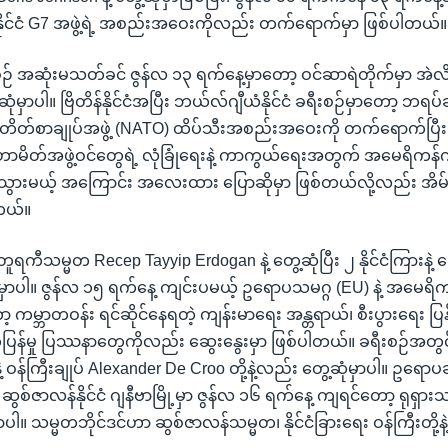
 နိုင်ငံ G7 အဖွဲ့ရဲ့ အစည်းအဝေးကိုလည်း တက်ရောက်မှာ ဖြစ်ပါတယ်။
ခရီးစဉ် အဆုံးမသတ်ခင် ဇွန်လ ၁၃ ရက်နေ့မှာတော့ ဝင်ဆာရဲတိုက်မှာ 
ဆုံမှာပါ။ ဗြိတိန်နိုင်ငံအပြီး ဘယ်လ်ဂျီယံနိုင်ငံ ခရီးစဉ်မှာတော့ ဘရပ
ိတ်စာချုပ်အဖွဲ့ (NATO) ထိပ်သီးအစည်းအဝေးကို တက်ရောက်ပြီး
 မဟာမိတ်အဖွဲ့ဝင်တွေရဲ့ လုံခြုံရေးနဲ့ ကာကွယ်ရေးအတွက် အမေရိ
သွားမယ့် အကြောင်း အလေးထား ပြောဆိုမှာ ဖြစ်တယ်လို့လည်း အိမ်
တယ်။
ူရကီသမ္မတ Recep Tayyip Erdogan နဲ့ တွေ့ဆုံပြီး ၂ နိုင်ငံကြားနဲ့ 
မှာပါ။ ဇွန်လ ၁၅ ရက်နေ့ ကျင်းပမယ့် ဥရောပသမဂ္ဂ (EU) နဲ့ အမေရိက
ော့ ကမ္ဘာတဝန်း ရင်ဆိုင်နေရတဲ့ ကျန်းမာရေး အန္တရာယ်၊ စီးပွားရေး 
ြန်မှု ပြဿနာတွေကိုလည်း ဆွေးနွေးမှာ ဖြစ်ပါတယ်။ ခရီးစဉ်အတွ
ဲ့ ဝန်ကြီးချုပ် Alexander De Croo တို့နဲ့လည်း တွေ့ဆုံမှာပါ။ ဥရောပ
ဆွစ်ဇာလန်နိုင်ငံ ဂျနီဗာမြို့မှာ ဇွန်လ ၁၆ ရက်နေ့ ကျရင်တော့ ရုရှား
ံမှာပါ။ သမ္မတဘိုင်ဒင်ဟာ ဆွစ်ဇာလန်သမ္မတ၊ နိုင်ငံခြားရေး ဝန်ကြီးတို့န