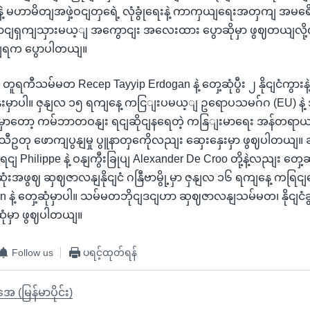
နေဲ့ မဟာမိတျအဖှဲ့ဝငျတှရေဲ့ လုံခွုံရေးနဲ့ ကာကှယျရေးအတှကျ 
ျရှကျသှားမယ့ျ အကွောငျး အလေးထား ပွောဆိုမှာ ဖွဈတယျလို့
့ျရက ပွောပါတယျ။
ူရကီသမ်မတ Recep Tayyip Erdogan နဲ့ တှေ့ဆုံပွီး ၂ နိုငျငံကွားန
ှေးမှာပါ။ ဇှနျလ ၁၅ ရကျနေ့ ကငြျးပမယ့ျ ဥရောပသမဂ်ဂ (EU) နဲ
ှဲမှာတော့ ကမ်ဘာတဝနျး ရငျဆိုငျနရေတဲ့ ကနြျးမာရေး အန်တရာယျ၊ 
ီဥတု ဖောကျပွနျမှု ပွူနာတှကေိုလညျး ဆှေးနှေးမှာ ဖွဈပါတယျ။ 
 Philippe နဲ့ ဝနျကွီးခြုပျ Alexander De Croo တို့နဲ့လညျး တှေ့
ုံးအဖွဈ ဆှဈဇာလနျနိုငျငံ ဂနြီဗာမွို့မှာ ဇှနျလ ၁၆ ရကျနေ့ ကရြငျ
n နဲ့ တှေ့ဆုံမှာပါ။ သမ်မတဘိုငျဒငျဟာ ဆှဈဇာလနျသမ်မတ၊ နိုငျငံခွ
့ဆုံမှာ ဖွဈပါတယျ။
Follow us
ပရင့်ထုတ်ရန်
ုအေ (မြန်မာပိုင်း)