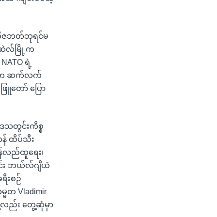
အဲလိဇဘတ်ဘုရင်မ
်ဆဲလ်မြို့က
 NATO ရဲ့
ကန်က ဆက်လက်
ဖြူတော် ပြော
ဒေသတွင်းကိစ္စ
န် ထိပ်သီး
ပြန်လည်ထူရေး၊
င်း ဘယ်လ်ဂျီယံ
ခရီးစဉ်
သမ္မတ Vladimir
ဲ့လည်း တွေ့ဆုံမှာ