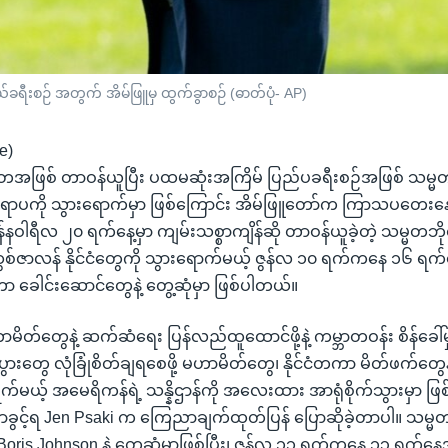
ခရီးစဉ် အတွက် အိမ်ဖြူမှ ထွက်ခွာစဉ် (ဓာတ်ပုံ- AP)
e)
အဖြစ် တာဝန်ယူပြီး ပထမဆုံးအကြိမ် ပြည်ပခရီးစဉ်အဖြစ် သမ္မတ
 ဥရောပကို သွားရောက်မှာ ဖြစ်ကြောင်း အိမ်ဖြူတော်က ကြာသပတေးန
နဝါရီလ ၂၀ ရက်နေ့မှာ ကျမ်းသစ္စာကျိန်ဆို တာဝန်ယူခဲ့တဲ့ သမ္မတဘိုင
ဆွစ်ဇာလန် နိုင်ငံတွေကို သွားရောက်မယ့် ဇွန်လ ၁၀ ရက်ကနေ ၁၆ ရက်
ကာ ခေါင်းဆောင်တွေနဲ့ တွေ့ဆုံမှာ ဖြစ်ပါတယ်။
မိတ်တွေနဲ့ ဆက်ဆံရေး ပြန်လည်ထူထောင်ဖို့နဲ့ ကမ္ဘာတဝန်း စိန်ခေါ်မ
ပွားတွေ လုံခြုံစိတ်ချရစေဖို့ မဟာမိတ်တွေ၊ နိုင်ငံတကာ မိတ်ဖက်တွေန
ွက်မယ့် အမေရိကန်ရဲ့ သန္နိဌာန်ကို အလေးထား အာရုံစိုက်သွားမှာ ဖ
ာခွင့်ရ Jen Psaki က ကြေညာချက်ထုတ်ပြန် ပြောဆိုခဲ့တာပါ။ သမ္မတဘ
် Boris Johnson နဲ့ တွေ့ဆုံမှာဖြစ်ပြီး၊ ဇွန်လ ၁၁ ရက်ကနေ ၁၃ ရက်န