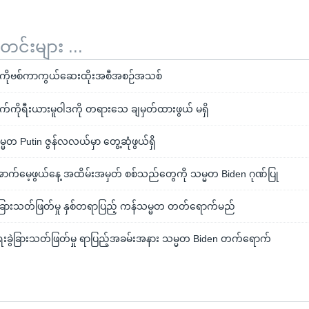
်းများ ...
် ကိုဗစ်ကာကွယ်ဆေးထိုးအစီအစဉ်အသစ်
က်ကိုရီးယားမူဝါဒကို တရားသေ ချမှတ်ထားဖွယ် မရှိ
မ္မတ Putin ဇွန်လလယ်မှာ တွေ့ဆုံဖွယ်ရှိ
ာက်မေ့ဖွယ်နေ့ အထိမ်းအမှတ် စစ်သည်တွေကို သမ္မတ Biden ဂုဏ်ပြု
ခွဲခြားသတ်ဖြတ်မှု နှစ်တရာပြည့် ကန်သမ္မတ တတ်ရောက်မည်
ုးရေးခွဲခြားသတ်ဖြတ်မှု ရာပြည့်အခမ်းအနား သမ္မတ Biden တက်ရောက်