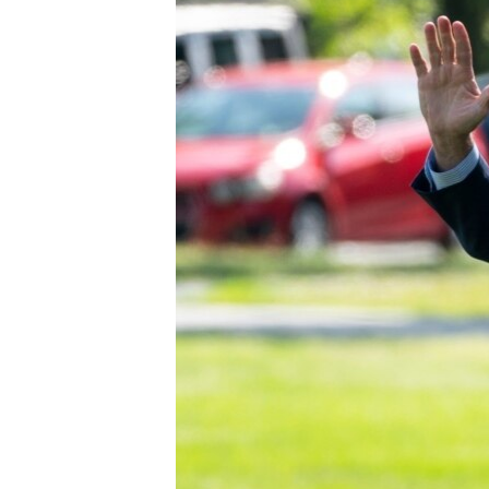
သုတပဒေသာ အင်္ဂလိပ်စာ
အ
ညွန်း
စာမျက်နှာ
သို့
ကျော်
ကြည့်
ရန်
ရှာဖွေ
ရန်
နေရာ
သို့
ကျော်
ရန်