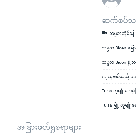
ဆက်စပ်သတင
သမ္မတဘိုင်ဒန
သမ္မတ Biden မြော
သမ္မတ Biden နဲ့ သ
ကျဆုံးစစ်သည် အေ
Tulsa လူမျိုးရေး
Tulsa မြို့ လူမျိ
အခြားဖတ်ရှုစရာများ