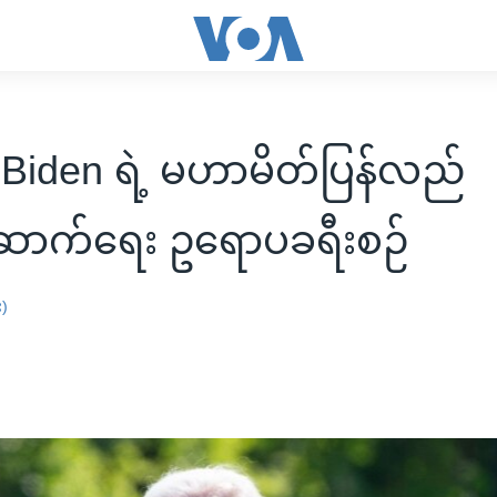
Biden ရဲ့ မဟာမိတ်ပြန်လည်
ာက်ရေး ဥရောပခရီးစဉ်
း)