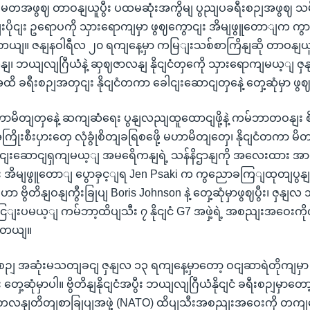
မတအဖွဈ တာဝနျယူပွီး ပထမဆုံးအကွိမျ ပွညျပခရီးစဉျအဖွဈ သ
ျးပိုငျး ဥရောပကို သှားရောကျမှာ ဖွဈကွောငျး အိမျဖွူတောျက က
ယျ။ ဇနျနဝါရီလ ၂၀ ရကျနေ့မှာ ကမြျးသစ်စာကြိနျဆို တာဝနျယူ
တိနျ၊ ဘယျလျဂြီယံနဲ့ ဆှဈဇာလနျ နိုငျငံတှကေို သှားရောကျမယ့ျ
ိ ခရီးစဉျအတှငျး နိုငျငံတကာ ခေါငျးဆောငျတှနေဲ့ တှေ့ဆုံမှာ ဖ
ာမိတျတှနေဲ့ ဆကျဆံရေး ပွနျလညျထူထောငျဖို့နဲ့ ကမ်ဘာတဝနျး စိန
ိုးစီးပှားတှေ လုံခွုံစိတျခရြစဖေို့ မဟာမိတျတှေ၊ နိုငျငံတကာ မိတျ
ျးဆောငျရှကျမယ့ျ အမရေိကနျရဲ့ သန်နိဌာနျကို အလေးထား အာရုံစ
အိမျဖွူတောျ ပွောခှင့ျရ Jen Psaki က ကွညောခကြျထုတျပွနျ ပ
 ဗွိတိနျဝနျကွီးခြုပျ Boris Johnson နဲ့ တှေ့ဆုံမှာဖွဈပွီး၊ ဇှန
ျးပမယ့ျ ကမ်ဘာ့ထိပျသီး ၇ နိုငျငံ G7 အဖှဲ့ရဲ့ အစညျးအဝေး
ပါတယျ။
 ခရီးစဉျ အဆုံးမသတျခငျ ဇှနျလ ၁၃ ရကျနေ့မှာတော့ ဝငျဆာရဲတိုကျ
တှေ့ဆုံမှာပါ။ ဗွိတိနျနိုငျငံအပွီး ဘယျလျဂြီယံနိုငျငံ ခရီးစဉျမှာတေ
လနျတိတျစာခြုပျအဖှဲ့ (NATO) ထိပျသီးအစညျးအဝေးကို တကျရ