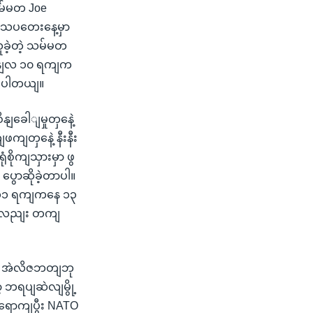
မ်မတ Joe
ွာသပတေးနေ့မှာ
ခဲ့တဲ့ သမ်မတ
 ဇှနျလ ၁၀ ရကျက
ွဈပါတယျ။
ျခေါျမှုတှနေဲ့
ဖကျတှနေဲ့ နီးနီး
ိုကျသှားမှာ ဖွ
ွောဆိုခဲ့တာပါ။
ျလ ၁၁ ရကျကနေ ၁၃
ကိုလညျး တကျ
မှာ အဲလိဇဘတျဘု
ာ့ ဘရပျဆဲလျမွို့
ောကျပွီး NATO