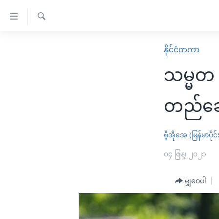
သုံး
ရ
ရှာဖွေ
လွယ်ကူ
မူလစာမျက်နှာ
နိုင်ငံတကာ
ရ
စေ
မြန်မာ
လာ
သမ္မတ 
သည့်
ဒ်
ကမ္ဘာ့သတင်းများ
Link
ဗွီဒီယို
နိုင်ငံတကာ
တည်ဆေ
များ
သတင်းလွတ်လပ်ခွင့်
အမေရိကန်
ပင်မ
ရပ်ဝန်းတခု လမ်းတခု အလွန်
တရုတ်
ဗွီအိုအေ (မြန်မာပိုင်
အကြောင်းအရာ
အင်္ဂလိပ်စာလေ့လာမယ်
အစ္စရေး-ပါလက်စတိုင်း
၀၄ ဇြန္၊ ၂၀၂၁
သို့
အပတ်စဉ်ကဏ္ဍများ
အမေရိကန်သုံးအီဒီယံ
ကျော်
မျှဝေပါ
ကြည့်
ရေဒီယိုနှင့်ရုပ်သံ အချက်အလက်များ
မကြေးမုံရဲ့ အင်္ဂလိပ်စာ
ရေဒီယို
ရန်
ရေဒီယို/တီဗွီအစီအစဉ်
ရုပ်ရှင်ထဲက အင်္ဂလိပ်စာ
တီဗွီ
ပင်မ