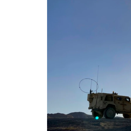
သုတပဒေသာ အင်္ဂလိပ်စာ
အ
ညွန်း
စာမျက်နှာ
သို့
ကျော်
ကြည့်
ရန်
ရှာဖွေ
ရန်
နေရာ
သို့
ကျော်
ရန်