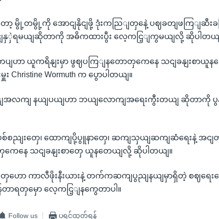
 မွို့တမွို့ကို အောငျနိုငျဖို့ ဒုံးကညြျတှနေဲ့ ပဈခတျဖကြျဆီးခ
ှှဲရမယျဆိုတာကို အဓိကထားပွီး လေ့ကငြ့ျကွမယျလို့ ဆိုပါတယ
ပျဟာ ယူကရိနျးမှာ ဖွဈပကြျနတောတှကေနေ သငျခနျးစာယူနတ
းမှူး Christine Wormuth က ပွောပါတယျ။
လကျ နယျပယျဟာ ဘယျလောကျအရေးကွီးတယျ ဆိုတာကို ပွနပ
စ်စညျးတှေ၊ ထောကျပို့ပွူနာတှေ၊ ဆကျသှယျဆကျဆံရေးနဲ့ အငျတ
စ်စတှကေနေ သငျခနျးစာတှေ ယူနတေယျလို့ ဆိုပါတယျ။
ဟော ကာလီဖိုးနီးယားနဲ့ တက်ကဆကျပွညျနယျမှာရှိတဲ့ စဈရေး
ကန်တာရတှမှော လေ့ကငြ့ျနကွေတာပါ။
Follow us
ပရင့်ထုတ်ရန်