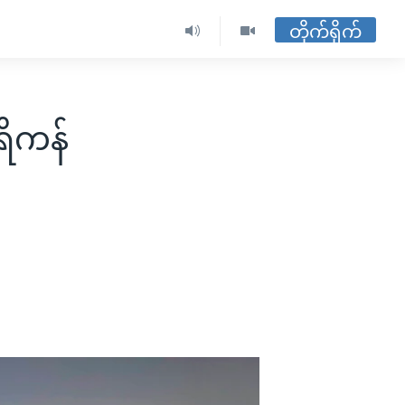
တိုက်ရိုက်
ရိကန်