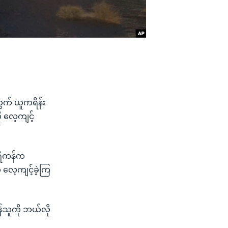
ွက် ယူကရိန်း
 လေ့ကျင့်
ေရိကန်က
 လေ့ကျင့်ခဲ့ကြ
ရန်သူကို ဘယ်လို