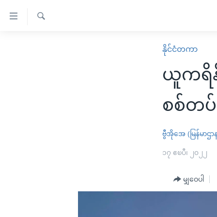
သုံး
ရ
ရှာဖွေ
လွယ်ကူ
မူလစာမျက်နှာ
နိုင်ငံတကာ
ရ
စေ
မြန်မာ
လာ
ယူကရိန
သည့်
ဒ်
ကမ္ဘာ့သတင်းများ
Link
ဗွီဒီယို
နိုင်ငံတကာ
စစ်တပ်
များ
သတင်းလွတ်လပ်ခွင့်
အမေရိကန်
ပင်မ
ရပ်ဝန်းတခု လမ်းတခု အလွန်
တရုတ်
ဗွီအိုအေ (မြန်မာဌာ
အကြောင်းအရာ
အင်္ဂလိပ်စာလေ့လာမယ်
အစ္စရေး-ပါလက်စတိုင်း
၁၇ ဧၿပီ၊ ၂၀၂၂
သို့
အပတ်စဉ်ကဏ္ဍများ
အမေရိကန်သုံးအီဒီယံ
ကျော်
မျှဝေပါ
ကြည့်
ရေဒီယိုနှင့်ရုပ်သံ အချက်အလက်များ
မကြေးမုံရဲ့ အင်္ဂလိပ်စာ
ရေဒီယို
ရန်
ရေဒီယို/တီဗွီအစီအစဉ်
ရုပ်ရှင်ထဲက အင်္ဂလိပ်စာ
တီဗွီ
ပင်မ