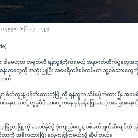
းယာဉ်များ။ (ဧပြီ ၁၂၊ ၂၀၂၂)
de)
ား ဒါမှမဟုတ် တရုတ်လို ရန်သူနဲ့တိုက်ရမယ့် အနာဂတ်တိုက်ပွဲတွေအတ
်ခန်းစာတွေကို အသုံးပြုပြီး အမေရိကန်စစ်တပ်ဟာ သူ့စစ်သားတွေကို
ပါတယ်။
ှာ စိတ်ကူးနဲ့ ဖန်တီးထားတဲ့မြို့ကို ရန်သူက သိမ်းပိုက်ထားပြီး အမ
ပြင်ဆင်နေတယ်လို့ လူမှုမီဒီယာ‌တွေကနေ မှန်မှန်ပြောနေတဲ့ အခြေအနေကို
။
ြို့တမြို့ကို အောင်နိုင်ဖို့ ဒုံးကျည်တွေနဲ့ ပစ်ခတ်ဖျက်ဆီးချင်တဲ့ 
ဆိုတာကို အဓိကထားပြီး လေ့ကျင့်ကြမယ်လို့ ဆိုပါတယ်။