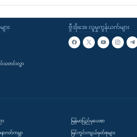
ုများ
ဗွီအိုအေ လူမှုကွန်ယက်များ
းလ်သတင်းလွှာ
ပညာ
မြန်မာပြည်မှပေးစာ
အနာဂတ်ကမ္ဘာ
မြင်ကွင်းကျယ်မှတ်စုများ