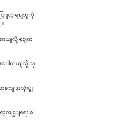
ငြျတဲ့ ရနျသူကို
ျ။
ေယျလို့ စဈတ
ေါတယျလို့ သူ
ာနကျ အသုံးပွု
လေ့ကငြ့ျရေး စ