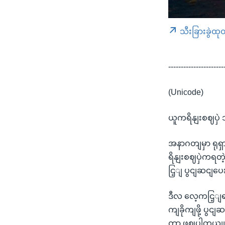
သီးခြားခွဲထု
----------------------
(Unicode)
ယူကရိနျးစဈပှဲ
အနာဂတျမှာ ရုရ
ရိနျးစဈပှဲကရတ
ငြ့ျ ပွငျဆငျပ
ဒီလ လေ့ကငြ့ျရာ
ကျခိုကျဖို့ ပွင
တာ ဖွဈပါတယျ