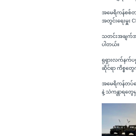
အမေရိကန်စစ်တပ
အတွင်းရေးမှူး 
သတင်းအချက်အလ
ပါတယ်။
ရုရှားလက်နက်ပစ
ဆိုင်ရာ ကိစ္စတ
အမေရိကန်တပ်တွေ
နဲ့ သဲကန္တာရတွ