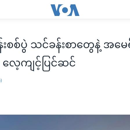
်းစစ်ပွဲ သင်ခန်းစာတွေနဲ့ အမေ
 လေ့ကျင့်ပြင်ဆင်
န)