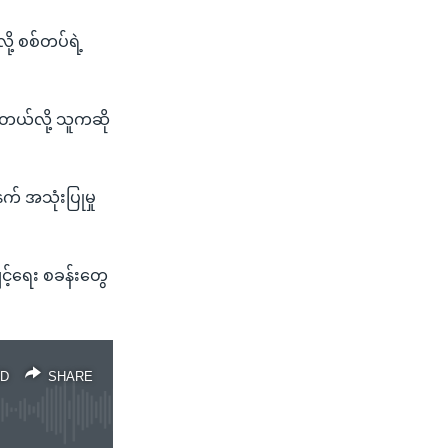
့ စစ်တပ်ရဲ့
်လို့ သူကဆို
 အသုံးပြုမှု
့်ရေး စခန်းတွေ
D
SHARE