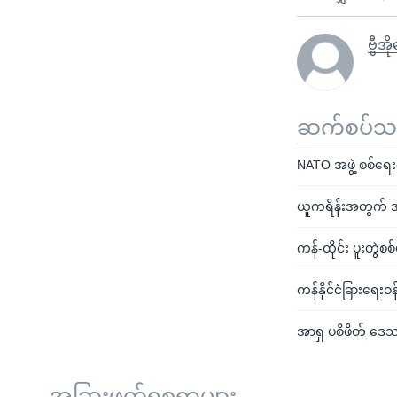
ဗွီအ
ဆက်စပ်သတင
NATO အဖွဲ့ စစ်ရေ
ယူကရိန်းအတွက် 
ကန်-ထိုင်း ပူးတွဲစ
ကန်နိုင်ငံခြားရေးဝ
အာရှ ပစိဖိတ် ဒေသတ
အခြားဖတ်ရှုစရာများ