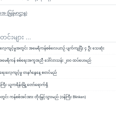
ိုအေ (မြန်မာဌာန)
်းများ ...
းလေ့ကျင့်မှုအတွင်း အမေရိကန်စစ်လေယာဉ် ပျက်ကျပြီး ၄ ဦး သေဆုံး
အမေရိကန် စစ်ရေးအကူအညီ ဒေါ်လာသန်း ၂၀၀ ထပ်ပေးမည်
စ်ရေးလေ့ကျင့်မှု တနင်္ဂနွေနေ့ စတင်မည်
န်ကြီး ယူကရိန်းမြို့တော်ရောက်ရှိ
ွင်း ကန်စစ်အင်အား တိုးမြှင့်သွားမည် (ဝန်ကြီး Blinken)