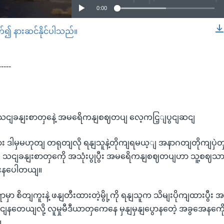
0:00
တ်၍ နားဆင်နိုင်ပါသည်။
EMBED
-----
 သငျခနျးစာတှနေဲ့ အမရေိကနျစဈတပျ လေ့ကငြ့ျပွငျဆငျ
ှား ဒါမှမဟုတျ တရုတျလို ရနျသူနဲ့တိုကျရမယ့ျ အနာဂတျတိုကျပ
ဲ့ သငျခနျးစာတှကေို အသုံးပွုပွီး အမရေိကနျစဈတပျဟာ သူ့စဈသ
ေးနပေါတယျ။
မှာ စိတျကူးနဲ့ ဖနျတီးထားတဲ့မွို့ကို ရနျသူက သိမျးပိုကျထားပွီး
ျဆငျနတေယျလို့ လူမှုမီဒီယာ‌တှကေနေ မှနျမှနျပွောနတေဲ့ အခွအေနကေိ
။