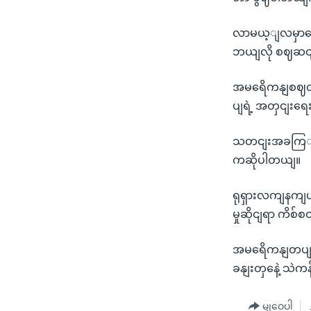
လာမယ့ျလမှာတော့
ဘယျလို စဈဆငျန
အမရေိကနျစဈတ
ပျရဲ့ အတှငျးရေ
သတငျးအခကြျအ
ကဆိုပါတယျ။
ရုရှားလကျနကျပ
မှုဆိုငျရာ ကိ
အမရေိကနျတပျတှ
ခနျးတှနေဲ့ သဲ
မျှဝေပါ