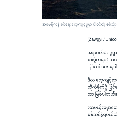
အမေရိကန် စစ်ရေးလေ့ကျင့်မှုမှာ ပါဝင်တဲ့ စစ်သုံ
(Zawgyi / Unico
အနာဂတ်မှာ ရုရှ
စစ်ပွဲကရတဲ့ သင
ပြင်ဆင်ပေးနေ
ဒီလ လေ့ကျင့်ရာမ
တိုက်ခိုက်ဖို့ 
တာ ဖြစ်ပါတယ်
လာမယ့်လမှာတော့ မ
စစ်ဆင်နွှဲရမယ်