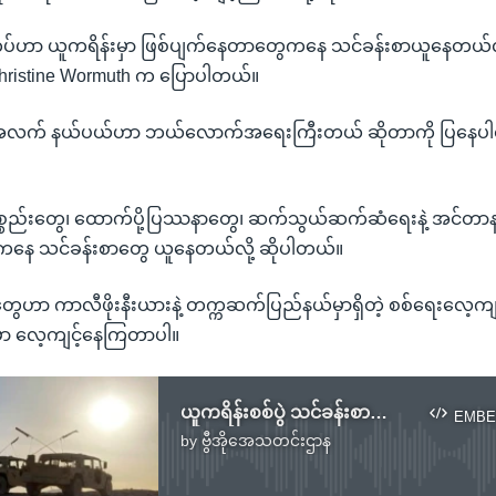
်ဟာ ယူကရိန်းမှာ ဖြစ်ပျက်နေတာတွေကနေ သင်ခန်းစာယူနေတယ်လို
Christine Wormuth က ပြောပါတယ်။
က် နယ်ပယ်ဟာ ဘယ်လောက်အရေးကြီးတယ် ဆိုတာကို ပြနေပါတယ
္စည်းတွေ၊ ထောက်ပို့ပြဿနာတွေ၊ ဆက်သွယ်ဆက်ဆံရေးနဲ့ အင်တာနက်
ွေကနေ သင်ခန်းစာတွေ ယူနေတယ်လို့ ဆိုပါတယ်။
ဟာ ကာလီဖိုးနီးယားနဲ့ တက္ကဆက်ပြည်နယ်မှာရှိတဲ့ စစ်ရေးလေ့ကျင
ေမှာ လေ့ကျင့်နေကြတာပါ။
ယူကရိန်းစစ်ပွဲ သင်ခန်းစာတွေနဲ့ အမေရိကန်စစ်တပ် လေ့ကျင့်ပြင်ဆင်
EMBE
by
ဗွီအိုအေသတင်းဌာန
No media source currently available