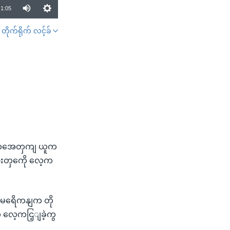
1:05
တိုက်ရိုက် လင့်ခ်
SHARE
ှဲတှအေတှကျ ယူက
ားတှကေို လေ့က
 အမရေိကနျက တို
ု လေ့ကငြ့ျခဲ့ကွ