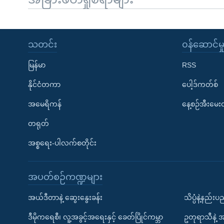
သတင်း
၀န်ဆောင်မှ
မြန်မာ
RSS
နိုင်ငံတကာ
ပေါ့ဒ်ကတ်စ်
အမေရိကန်
နေ့စဉ်အီးမေ
တရုတ်
အစ္စရေး-ပါလက်စတိုင်း
အပတ်စဉ်ကဏ္ဍများ
အယ်ဒီတာနဲ့ ဆွေးနွေးခန်း
သိပ္ပံနဲ့နည်း
ဒီမိုကရေစီ၊ လူ့အခွင့်အရေးနှင့် ခေတ်ပြိုင်ကမ္ဘာ
ဥတုရာသီနဲ့ 