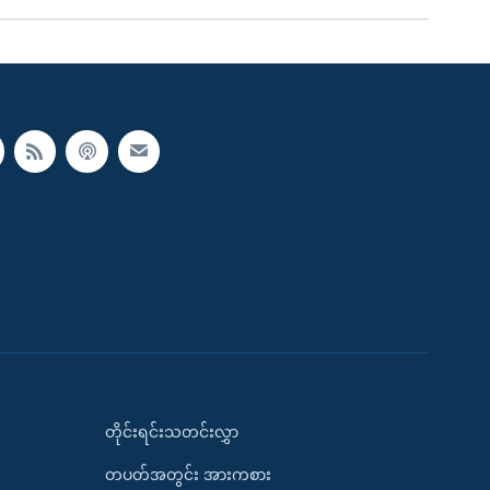
တိုင်းရင်းသတင်းလွှာ
တပတ်အတွင်း အားကစား