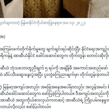
တ်ချထားတဲ့ မြန်မာနိုင်ငံကိုယ်စားပြုနေရာ။ (မေ ၁၃၊ ၂၀၂၂)
de)
်း အကြမ်းဖက်တိုက်ခိုက်မှုတွေ ချက်ချင်းရပ်ဆိုင်းပြီး နိုင်ငံရေးအကျ
ေရိကန်နဲ့ အာဆီယံနိုင်ငံ ခေါင်းဆောင်တွေက တိုက်တွန်း တောင်းဆိုလ
ဆီယံ ဘုံသဘောတူညီချက် ၅ ရပ်ကို အချိန်မီ အကောင်အထည်ဖော် ဆ
ထိပ်သီးဆွေးနွေးပွဲအပြီး ပူးတွဲကြေညာချက်မှာ တိုက်တွန်းခဲ့တာပါ
ဲ့ မြန်မာ့အကျပ်အတည်း အခြေအနေအပေါ်မှာလည်း အလွန်အမင်း စိုး
ဆီယံခေါင်းဆောင်တွေက ဖော်ပြခဲ့ကြပါတယ်။ ဒီအကျပ်အတည်းကို ငြိ
ို့ အာဆီယံ အထူးကိုယ်စားလှယ်ကတဆင့် အာဆီယံရဲ့ ကြိုးပမ်းနေမှုအ
းတယ်လို့လည်း ဖော်ပြပါတယ်။