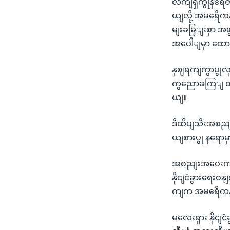
လကျရှိကွုံနရ
ယျလို့ အမရေိက
မျးခမြျးစှာ အဖ
အပေါျမှာ ထော
နှဈရကျကွာပွုလု
ကွညောခကြျ ထုတ
ယျ။
ဒီထိပျသီးအစညျးအ
ယျစားပွု နရောမ
အစညျးအဝေးကငြ
နိုငျငံခွားရေး
ကျက အမရေိကနျ
မလေးရှား နိုငျင