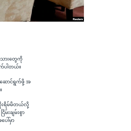
ဉ်းသားတွေကို
ိုက်ပါတယ်။
ောင်ရွက်ဖို့ အ
။
ရိမ်မိတယ်လို့
မ်းချမ်းစွာ
ပေါ်မှာ