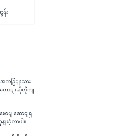
ွန်း
ငံရေးအကဉြျးသား
 တောငျးဆိုလိုကျ
ဖောျ ဆောငျရှ
ှနျးခဲ့တာပါ။