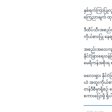
နှစ်ရက်ကြာပြုလု
ကြေညာချက် ထုတ်
ဒီထိပ်သီးအစည်းအ
ကိုယ်စားပြု နေ
အစည်းအဝေးကျင်
နိုင်ငံခြားရေး
မေရိကန်အစိုးရ 
မလေးရှား နိုင်င
ယံ အထူးကိုယ်စာ
တန်ဒီစီမှာရှိစဉ်
စကားပြောဖို့ ရှ