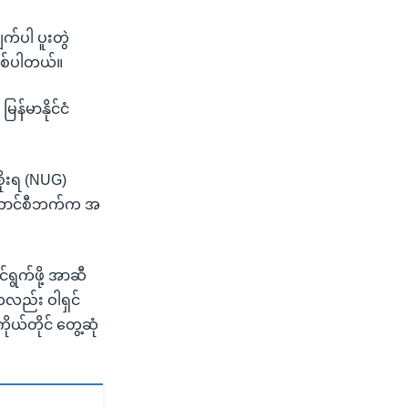
က်ပါ ပူးတွဲ
ြစ်ပါတယ်။
န်မာနိုင်ငံ
ုးရ (NUG)
စ်ကောင်စီဘက်က အ
်ရွက်ဖို့ အာဆီ
ကလည်း ဝါရှင်
ုယ်တိုင် တွေ့ဆုံ