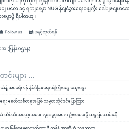
ျစားလှယျကို တိုကျတှနျးထားပါတယျ။ မလေးရှား နိုငျငံခွားရေးဝ
ှိစဉျ မလေ ၁၄ ရကျနေ့မှာ NUG နိုငျငံခွားရေးဝနျကွီး ဒေါျဇငျမာအော
းပွောဖို့ ရှိပါတယျ။
Follow us
ပရင့်ထုတ်ရန်
ိုအေ (မြန်မာဌာန)
်းများ ...
ံနဲ့ အမေရိကန် နိုင်ငံခြားရေးဝန်ကြီးတွေ ဆွေးနွေး
ရေး ခေတ်သစ်တခုအဖြစ် သမ္မတဘိုင်ဒင်ပြောကြား
ထိပ်သီးအစည်းအဝေး လူ့အခွင့်အရေး ဦးစားပေးဖို့ ဆန္ဒပြတောင်းဆို
းမှာ မြန်မာနေရာလွတ်ထားဖို့ ကန်နဲ့ အာဆီယံ သဘောတူ