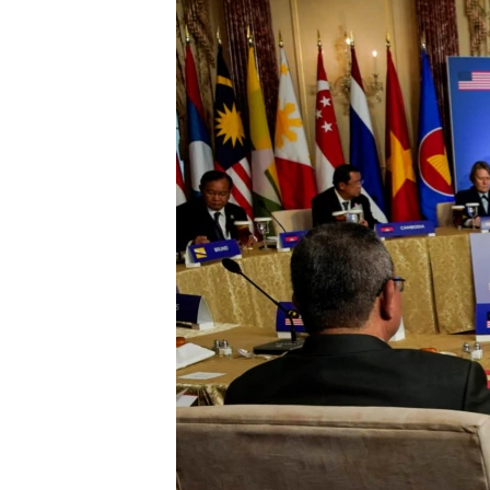
သုတပဒေသာ အင်္ဂလိပ်စာ
အ
ညွန်း
စာမျက်နှာ
သို့
ကျော်
ကြည့်
ရန်
ရှာဖွေ
ရန်
နေရာ
သို့
ကျော်
ရန်