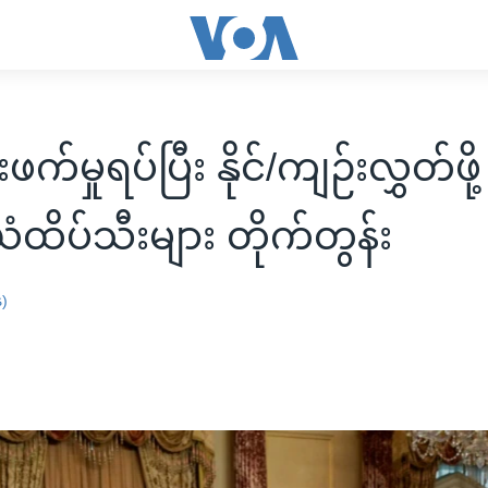
က်မှုရပ်ပြီး နိုင်/ကျဉ်းလွှတ်ဖို
ထိပ်သီးများ တိုက်တွန်း
န)