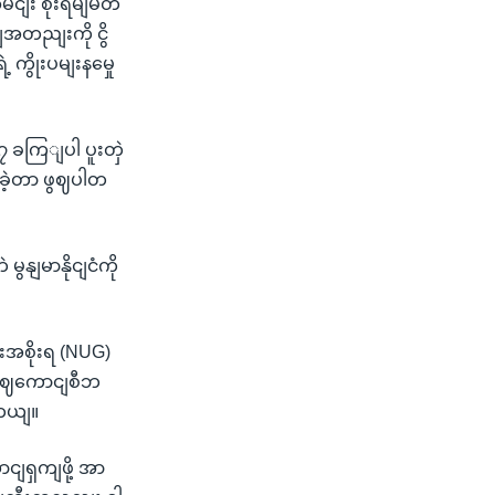
း စိုးရိမျမိတ
အတညျးကို ငွိ
ကွိုးပမျးနမှေု
၇ ခကြျပါ ပူးတှဲ
ခဲ့တာ ဖွဈပါတ
ွနျမာနိုငျငံကို
အစိုးရ (NUG)
မာစဈကောငျစီဘ
တယျ။
ငျရှကျဖို့ အာ