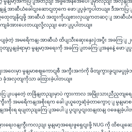
ေတဲ့ မွနျမာ့အကပြျအတညျး အခွအေနအေပေါျမှာလညျး အလှနျအမငျ
နျနဲ့ အာဆီယံခေါငျးဆောငျတှကေ ဖောျပွခဲ့ကွပါတယျ။ ဒီအကပြျ
ွထေုတျနိုငျဖို့ အာဆီယံ အထူးကိုယျစားလှယျကတဆင့ျ အာဆီယံရဲ့ 
ကျခံအားပေးတယျလို့လညျး ဖောျပွပါတယျ။
ပျခဲ့တဲ့ အမရေိကနျ-အာဆီယံ ထိပျသီးဆှေးနှေးပှဲအပွီး အခကြျ ၂
ျပွနျခဲ့ရာမှာ မွနျမာ့အရေးကို အခကြျတခကြျအနနေဲ့ ဖောျပွ
ဝေးမှာ မွနျမာစဈကောငျစီ အကွီးအကဲကို ဖိတျကွားခွငျးမပွုခဲ့ဘဲ မ
ှာ ခုံအလှတျကိုသာ ခထြားခဲ့ပါတယျ။
ျးပနတေဲ့ တခြိနျတညျးမှာပဲ ကွားကာလ အမြိုးသားညီညှတျရေး
ဝနျကွီးကို အမရေိကနျအစိုးရက ခေါျယူတှေ့ဆုံခဲ့တာကွောင့ျ မွနျ
အစိုးရ ရပျတညျခကြျအပေါျ ပွငျးပွငျးထနျထနျ ဝဖေနျခဲ့ပါ
ံခွားရေးဝနျကွီးကလညျး မွနျမာ့အရေးဖွရှေငျးဖို့ NUG ကို ထိစပျဆော