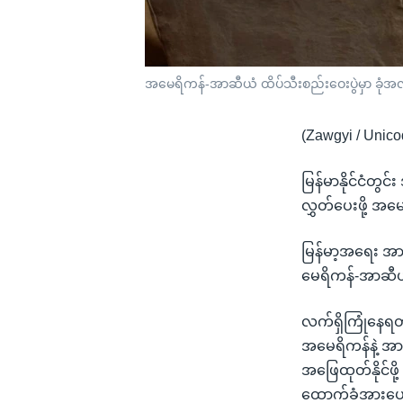
အမေရိကန်-အာဆီယံ ထိပ်သီးစည်းဝေးပွဲမှာ ခုံအလွ
(Zawgyi / Unico
မြန်မာနိုင်ငံတွင
လွှတ်ပေးဖို့ အမ
မြန်မာ့အရေး အာ
မေရိကန်-အာဆီယံ 
လက်ရှိကြုံနေရတ
အမေရိကန်နဲ့ အာ
အဖြေထုတ်နိုင်ဖ
ထောက်ခံအားပေ