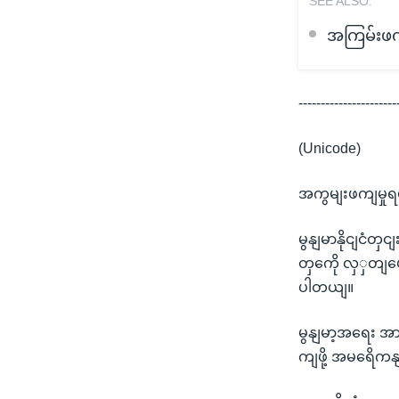
SEE ALSO:
အကြမ်းဖက်မ
----------------------
(Unicode)
အကွမျးဖကျမှုရပ
မွနျမာနိုငျငံတ
တှကေို လှှတျပေ
ပါတယျ။
မွနျမာ့အရေး 
ကျဖို့ အမရေိကန