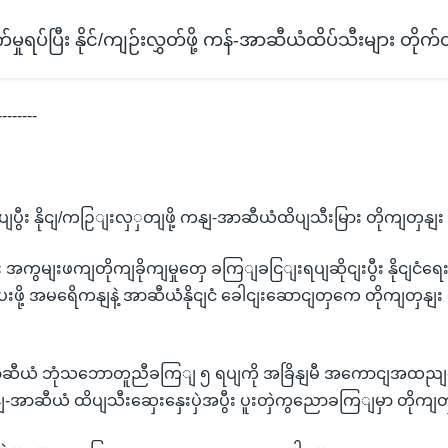
ှုရပ်ပြီး နိုင်/ကျဉ်းလွှတ်ဖို့ ကန်-အာဆီယံထိပ်သီးများ တိုက်တ
--------
ျပွီး နိုငျ/ကဉြျးလှှတျဖို့ ကနျ-အာဆီယံထိပျသီးမြား တိုကျတှနျး
ှငျး အကွမျးဖကျတိုကျခိုကျမှုတှေ ခကြျခငြျးရပျဆိုငျးပွီး နိုငျ
းဖို့ အမရေိကနျနဲ့ အာဆီယံနိုငျငံ ခေါငျးဆောငျတှကေ တိုကျတှနျး
အာဆီယံ ဘုံသဘောတူညီခကြျ ၅ ရပျကို အခြိနျမီ အကောငျအထညျ
ျ-အာဆီယံ ထိပျသီးဆှေးနှေးပှဲအပွီး ပူးတှဲကွညောခကြျမှာ တိုကျတ