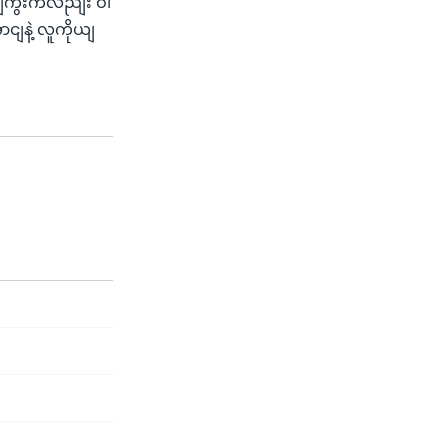
နျကွီးကလညျး ဝါ
ငျနဲ့ လူကိုယျ