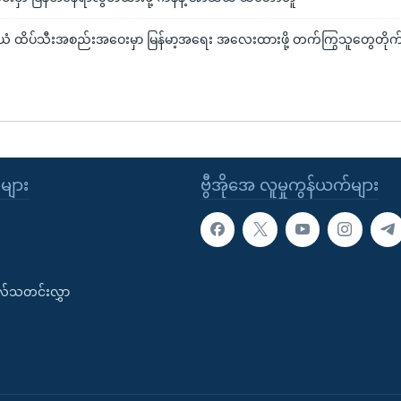
 ထိပ်သီးအစည်းအဝေးမှာ မြန်မာ့အရေး အလေးထားဖို့ တက်ကြွသူတွေတိုက်
ုများ
ဗွီအိုအေ လူမှုကွန်ယက်များ
းလ်သတင်းလွှာ