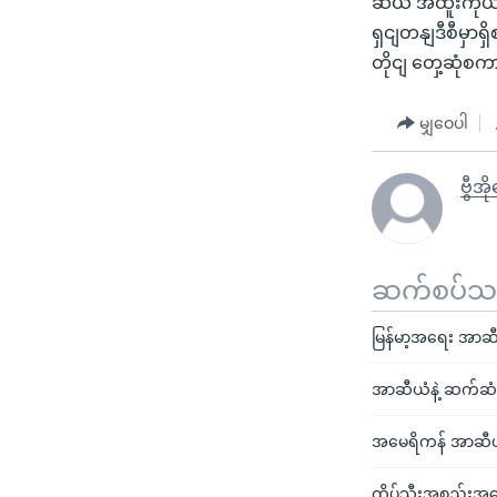
ဆီယံ အထူးကိုယ
ရှငျတနျဒီစီမှာရ
တိုငျ တှေ့ဆုံစကာ
မျှဝေပါ
ဗွီအ
ဆက်စပ်သတင
မြန်မာ့အရေး အာဆီယ
အာဆီယံနဲ့ ဆက်ဆံ
အမေရိကန် အာဆီယံ 
ထိပ်သီးအစည်းအဝေ