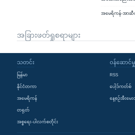
အမေရိကန်-အာဆီယံ
အခြားဖတ်ရှုစရာများ
သတင်း
၀န်ဆောင်မှ
မြန်မာ
RSS
နိုင်ငံတကာ
ပေါ့ဒ်ကတ်စ်
အမေရိကန်
နေ့စဉ်အီးမေ
တရုတ်
အစ္စရေး-ပါလက်စတိုင်း