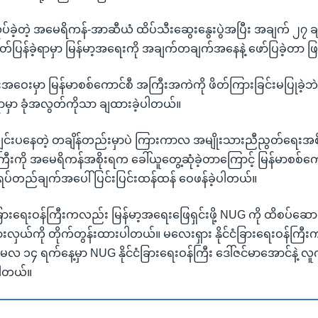
ပ်ခဲ့တဲ့ အမေရိကန်-အာဆီယံ ထိပ်သီးဆွေးနွေးပွဲအပြီး အချက် ၂၇ ချ
ပြန်ခဲ့ရာမှာ မြန်မာ့အရေးကို အချက်တချက်အနေနဲ့ ဖော်ပြခဲ့တာ ဖ
ဝေးမှာ မြန်မာစစ်ကောင်စီ အကြီးအကဲကို ဖိတ်ကြားခြင်းမပြုခဲ့ဘဲ မြ
ရာမှာ ခုံအလွတ်ကိုသာ ချထားခဲ့ပါတယ်။
းပနေတဲ့ တချိန်တည်းမှာပဲ ကြားကာလ အမျိုးသားညီညွတ်ရေးအစိ
ဝန်ကြီးကို အမေရိကန်အစိုးရက ခေါ်ယူတွေ့ဆုံခဲ့တာကြောင့် မြန်မာစ
ရပ်တည်ချက်အပေါ် ပြင်းပြင်းထန်ထန် ဝေဖန်ခဲ့ပါတယ်။
ံခြားရေးဝန်ကြီးကလည်း မြန်မာ့အရေးဖြေရှင်းဖို့ NUG ကို ထိစပ်ဆောင
းလှယ်ကို တိုက်တွန်းထားပါတယ်။ မလေးရှား နိုင်ငံခြားရေးဝန်ကြီး
 မေလ ၁၄ ရက်နေ့မှာ NUG နိုင်ငံခြားရေးဝန်ကြီး ဒေါ်ဇင်မာအောင်နဲ့ လူကိ
ိပါတယ်။