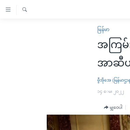
သုံး
ရ
ရှာဖွေ
လွယ်ကူ
မူလစာမျက်နှာ
မြန်မာ
ရ
စေ
မြန်မာ
လာ
အကြမ်းဖ
သည့်
ဒ်
ကမ္ဘာ့သတင်းများ
Link
ဗွီဒီယို
နိုင်ငံတကာ
အာဆီယံ
များ
သတင်းလွတ်လပ်ခွင့်
အမေရိကန်
ပင်မ
ရပ်ဝန်းတခု လမ်းတခု အလွန်
တရုတ်
ဗွီအိုအေ (မြန်မာဌာ
အကြောင်းအရာ
အင်္ဂလိပ်စာလေ့လာမယ်
အစ္စရေး-ပါလက်စတိုင်း
၁၄ ေမ၊ ၂၀၂၂
သို့
အပတ်စဉ်ကဏ္ဍများ
အမေရိကန်သုံးအီဒီယံ
ကျော်
မျှဝေပါ
ကြည့်
ရေဒီယိုနှင့်ရုပ်သံ အချက်အလက်များ
မကြေးမုံရဲ့ အင်္ဂလိပ်စာ
ရေဒီယို
ရန်
ရေဒီယို/တီဗွီအစီအစဉ်
ရုပ်ရှင်ထဲက အင်္ဂလိပ်စာ
တီဗွီ
ပင်မ