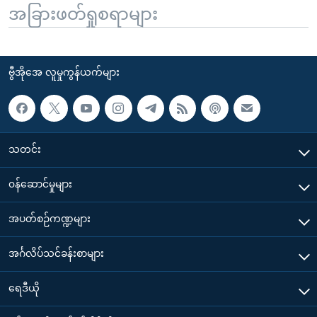
အခြားဖတ်ရှုစရာများ
ဗွီအိုအေ လူမှုကွန်ယက်များ
သတင်း
၀န်ဆောင်မှုများ
အပတ်စဉ်ကဏ္ဍများ
အင်္ဂလိပ်သင်ခန်းစာများ
ရေဒီယို