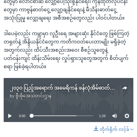
တွေမှာ လောင်စာဆီ လျှော့ပေါ့သုံးစွဲနိုင်ရေး၊ ကုန်ထုတ်လုပ်ငန်း
တွေမှာ ကာဗွန်ဓာတ်ငွေ့ လျှော့ချနိုင်ရေးနဲ့ မီသိန်းဓာတ်ငွေ့
အသုံးပြုမှု လျှော့ချရေး အစီအစဉ်တွေလည်း ပါဝင်ပါတယ်။
ဒါပေမဲ့လည်း ကမ္ဘာမှာ လူဦးရေ အများဆုံး နိုင်ငံတွေ ဖြစ်ကြတဲ့
တရုတ်နဲ့ အိန္ဒိယနိုင်ငံတွေက ကတိကဝတ်ပေးတာမျိုး မရှိခဲ့တဲ့
အတွက်လည်း ထိပ်သီးအစည်းအဝေး စီစဉ်သူတွေနဲ့
ပတ်ဝန်းကျင် ထိန်းသိမ်းရေး လှုပ်ရှားသူတွေအတွက် စိတ်ပျက်
စရာ ဖြစ်ခဲ့ရပါတယ်။
၂၀၃၀ ပြည့်အရောက် အမေရိကန် ဖန်လုံအိမ်ဓာတ်ငွေ့ ထုတ်လွှင့်မှု ၅၀% လျှော့ချမည် (သမ္မတ Biden)
by
ဗွီအိုအေသတင်းဌာန
No media source currently available
0:00
1:29
တိုက်ရိုက် လင့်ခ်