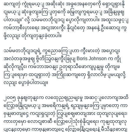
ဆကျတှဲ ကွုံရမယ့ျ အဆိုးဆုံး အခွအေနတှေကေို ရှောငျရှားနို
ငျမယ့ျ ဆုံးဖွတျခကြျတှကေို ခမြှတျကွရမယ့ျ အခြိနျဖွဈ
ပါတယျ။” လို့ သမ်မတဘိုငျဒငျ ပွောလိုကျတာပါ။ အထူးသဖွင့ျ
ကမ်ဘာ့စီးပှားရေး အငျအားကွီး နိုငျငံတှေ အနနေဲ့ ဦးဆောငျ ကွ
ဖို့လညျး တိုကျတှနျးခဲ့တာပါ။
သမ်မတဘိုငျဒငျရဲ့ ကွညောခကြျဟာ ကွီးမားတဲ့ အပွောငျး
အလဲတခုအဖွဈ ဗွိတိသြှဝနျကွီးခြုပျ Boris Johnson က ကွို
ဆိုလိုကျပွီး၊ ကမ်ဘာအဝနျး ဥတုရာသီဖောကျပွနျမှု တိုကျဖ
ကြျရေးမှာ ထငျရှားတဲ့ အကြိုးဆကျတှေ ရှိလာလိမ့ျမယျလို့
လညျး ပွောခဲ့ပါတယျ။
၂၀၀၅ ခုနှဈတုနျးက လထေုညဈညမျးမှု အဆင့ျလောကျအထိ
လြှော့ခနြိုငျမယ့ျ အမရေိကနျရဲ့ ရညျမှနျးခကြျမှာတော့ ကာ
ဗှနျဓာတျငှေ့ ကငျးရှငျးတဲ့ လြှပျစဈဓာတျအား ထုတျလုပျရေး၊
ကားတှမှော လောငျစာဆီ လြှော့ပေါ့သုံးစှဲနိုငျရေး၊ ကုနျထုတျလု
ပျငနျးတှမှော ကာဗှနျဓာတျငှေ့ လြှော့ခနြိုငျရေးနဲ့ မီသိနျးဓာတျ