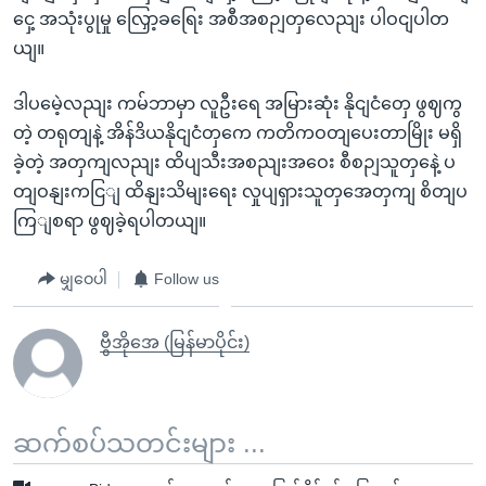
ငှေ့ အသုံးပွုမှု လြှော့ခရြေး အစီအစဉျတှလေညျး ပါဝငျပါတ
ယျ။
ဒါပမေဲ့လညျး ကမ်ဘာမှာ လူဦးရေ အမြားဆုံး နိုငျငံတှေ ဖွဈကွ
တဲ့ တရုတျနဲ့ အိန်ဒိယနိုငျငံတှကေ ကတိကဝတျပေးတာမြိုး မရှိ
ခဲ့တဲ့ အတှကျလညျး ထိပျသီးအစညျးအဝေး စီစဉျသူတှနေဲ့ ပ
တျဝနျးကငြျ ထိနျးသိမျးရေး လှုပျရှားသူတှအေတှကျ စိတျပ
ကြျစရာ ဖွဈခဲ့ရပါတယျ။
မျှဝေပါ
Follow us
ဗွီအိုအေ (မြန်မာပိုင်း)
ဆက်စပ်သတင်းများ ...