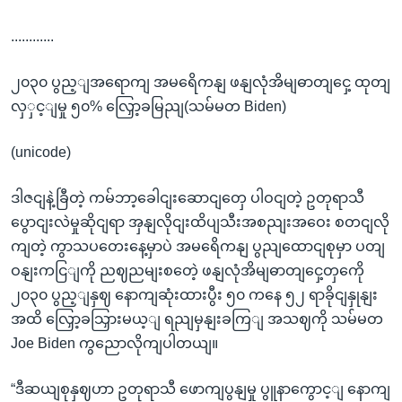
............
၂၀၃၀ ပွည့ျအရောကျ အမရေိကနျ ဖနျလုံအိမျဓာတျငှေ့ ထုတျ
လှှင့ျမှု ၅၀% လြှော့ခမြညျ(သမ်မတ Biden)
(unicode)
ဒါဇငျနဲ့ခြီတဲ့ ကမ်ဘာ့ခေါငျးဆောငျတှေ ပါဝငျတဲ့ ဥတုရာသီ
ပွောငျးလဲမှုဆိုငျရာ အှနျလိုငျးထိပျသီးအစညျးအဝေး စတငျလို
ကျတဲ့ ကွာသပတေးနေ့မှာပဲ အမရေိကနျ ပွညျထောငျစုမှာ ပတျ
ဝနျးကငြျကို ညဈညမျးစတေဲ့ ဖနျလုံအိမျဓာတျငှေ့တှကေို
၂၀၃၀ ပွည့ျနှဈ နောကျဆုံးထားပွီး ၅၀ ကနေ ၅၂ ရာခိုငျနှုနျး
အထိ လြှော့ခသြှားမယ့ျ ရညျမှနျးခကြျ အသဈကို သမ်မတ
Joe Biden ကွညောလိုကျပါတယျ။
“ဒီဆယျစုနှဈဟာ ဥတုရာသီ ဖောကျပွနျမှု ပွူနာကွောင့ျ နောကျ