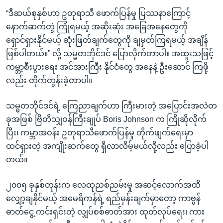
“ဒီဆယ်စုနှစ်ဟာ ဥတုရာသီ ဖောက်ပြန်မှု ပြဿနာကြောင့်
နောက်ဆက်တွဲ ကြုံရမယ့် အဆိုးဆုံး အခြေအနေတွေကို
ရှောင်ရှားနိုင်မယ့် ဆုံးဖြတ်ချက်တွေကို ချမှတ်ကြရမယ့် အချိန်
ဖြစ်ပါတယ်။” လို့ သမ္မတဘိုင်ဒင် ပြောလိုက်တာပါ။ အထူးသဖြင့်
ကမ္ဘာ့စီးပွားရေး အင်အားကြီး နိုင်ငံတွေ အနေနဲ့ ဦးဆောင် ကြဖို့
လည်း တိုက်တွန်းခဲ့တာပါ။
သမ္မတဘိုင်ဒင်ရဲ့ ကြေညာချက်ဟာ ကြီးမားတဲ့ အပြောင်းအလဲတ
ခုအဖြစ် ဗြိတိသျှဝန်ကြီးချုပ် Boris Johnson က ကြိုဆိုလိုက်
ပြီး၊ ကမ္ဘာအဝန်း ဥတုရာသီဖောက်ပြန်မှု တိုက်ဖျက်ရေးမှာ
ထင်ရှားတဲ့ အကျိုးဆက်တွေ ရှိလာလိမ့်မယ်လို့လည်း ပြောခဲ့ပါ
တယ်။
၂၀၀၅ ခုနှစ်တုန်းက လေထုညစ်ညမ်းမှု အဆင့်လောက်အထိ
လျှော့ချနိုင်မယ့် အမေရိကန်ရဲ့ ရည်မှန်းချက်မှာတော့ ကာဗွန်
ဓာတ်ငွေ့ ကင်းရှင်းတဲ့ လျှပ်စစ်ဓာတ်အား ထုတ်လုပ်ရေး၊ ကား