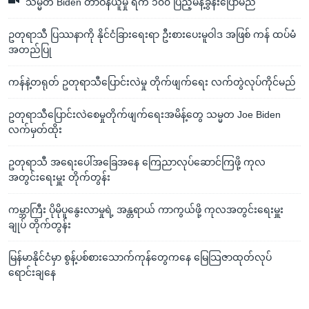
သမ္မတ Biden တာဝန်ယူမှု ရက် ၁၀၀ ပြည့်မိန့်ခွန်းပြောမည်
ဥတုရာသီ ပြဿနာကို နိုင်ငံခြားရေးရာ ဦးစားပေးမူဝါဒ အဖြစ် ကန် ထပ်မံ
အတည်ပြု
ကန်နဲ့တရုတ် ဥတုရာသီပြောင်းလဲမှု တိုက်ဖျက်ရေး လက်တွဲလုပ်ကိုင်မည်
ဥတုရာသီပြောင်းလဲစေမှုတိုက်ဖျက်ရေးအမိန့်တွေ သမ္မတ Joe Biden
လက်မှတ်ထိုး
ဥတုရာသီ အရေးပေါ်အခြေအနေ ကြေညာလုပ်ဆောင်ကြဖို့ ကုလ
အတွင်းရေးမှူး တိုက်တွန်း
ကမ္ဘာကြီး ပိုမိုပူနွေးလာမှုရဲ့ အန္တရာယ် ကာကွယ်ဖို့ ကုလအတွင်းရေးမှူး
ချုပ် တိုက်တွန်း
မြန်မာနိုင်ငံမှာ စွန့်ပစ်စားသောက်ကုန်တွေကနေ မြေသြဇာထုတ်လုပ်
ရောင်းချနေ