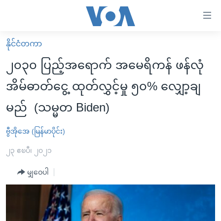
သုံး
ရ
လွယ်ကူ
နိုင်ငံတကာ
မူလစာမျက်နှာ
စေ
၂၀၃၀ ပြည့်အရောက် အမေရိကန် ဖန်လုံ
မြန်မာ
သည့်
အိမ်ဓာတ်ငွေ့ ထုတ်လွှင့်မှု ၅၀% လျှော့ချ
ကမ္ဘာ့သတင်းများ
Link
မည် (သမ္မတ Biden)
ဗွီဒီယို
နိုင်ငံတကာ
များ
သတင်းလွတ်လပ်ခွင့်
အမေရိကန်
ပင်မ
ဗွီအိုအေ (မြန်မာပိုင်း)
ရပ်ဝန်းတခု လမ်းတခု အလွန်
တရုတ်
အကြောင်းအရာ
၂၃ ဧၿပီ၊ ၂၀၂၁
သို့
အင်္ဂလိပ်စာလေ့လာမယ်
အစ္စရေး-ပါလက်စတိုင်း
ကျော်
မျှဝေပါ
အပတ်စဉ်ကဏ္ဍများ
အမေရိကန်သုံးအီဒီယံ
ကြည့်
ရေဒီယိုနှင့်ရုပ်သံ အချက်အလက်များ
မကြေးမုံရဲ့ အင်္ဂလိပ်စာ
ရေဒီယို
ရန်
ပင်မ
ရေဒီယို/တီဗွီအစီအစဉ်
ရုပ်ရှင်ထဲက အင်္ဂလိပ်စာ
တီဗွီ