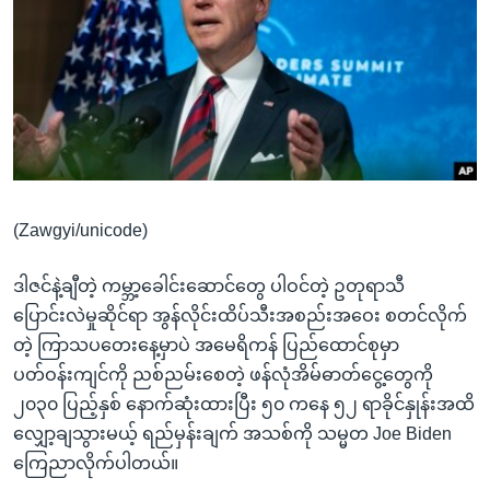
အ
သုတပဒေသာ အင်္ဂလိပ်စာ
ညွန်း
Learning English
စာမျက်နှာ
သို့
ဗွီအိုအေ လူမှုကွန်ယက်များ
ကျော်
ကြည့်
ရန်
ဘာသာစကားများ
ရှာဖွေ
(Zawgyi/unicode)
ရန်
နေရာ
ဒါဇင်နဲ့ချီတဲ့ ကမ္ဘာ့ခေါင်းဆောင်တွေ ပါဝင်တဲ့ ဥတုရာသီ
သို့
ပြောင်းလဲမှုဆိုင်ရာ အွန်လိုင်းထိပ်သီးအစည်းအဝေး စတင်လိုက်
ကျော်
တဲ့ ကြာသပတေးနေ့မှာပဲ အမေရိကန် ပြည်ထောင်စုမှာ
ရန်
ပတ်ဝန်းကျင်ကို ညစ်ညမ်းစေတဲ့ ဖန်လုံအိမ်ဓာတ်ငွေ့တွေကို
၂၀၃၀ ပြည့်နှစ် နောက်ဆုံးထားပြီး ၅၀ ကနေ ၅၂ ရာခိုင်နှုန်းအထိ
လျှော့ချသွားမယ့် ရည်မှန်းချက် အသစ်ကို သမ္မတ Joe Biden
ကြေညာလိုက်ပါတယ်။