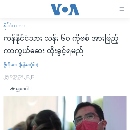
သုံး
ရ
လွယ်ကူ
နိုင်ငံတကာ
မူလစာမျက်နှာ
စေ
ကန်နိုင်ငံသား သန်း ၆၀ ကိုဗစ် အားဖြည့်
မြန်မာ
သည့်
ကာကွယ်ဆေး ထိုးခွင့်ရမည်
ကမ္ဘာ့သတင်းများ
Link
ဗွီဒီယို
နိုင်ငံတကာ
ဗွီအိုအေ (မြန်မာပိုင်း)
များ
သတင်းလွတ်လပ်ခွင့်
အမေရိကန်
၂၅ စက္တင္ဘာ၊ ၂၀၂၁
ပင်မ
ရပ်ဝန်းတခု လမ်းတခု အလွန်
တရုတ်
အကြောင်းအရာ
မျှဝေပါ
သို့
အင်္ဂလိပ်စာလေ့လာမယ်
အစ္စရေး-ပါလက်စတိုင်း
ကျော်
အပတ်စဉ်ကဏ္ဍများ
အမေရိကန်သုံးအီဒီယံ
ကြည့်
ရေဒီယိုနှင့်ရုပ်သံ အချက်အလက်များ
မကြေးမုံရဲ့ အင်္ဂလိပ်စာ
ရေဒီယို
ရန်
ပင်မ
ရေဒီယို/တီဗွီအစီအစဉ်
ရုပ်ရှင်ထဲက အင်္ဂလိပ်စာ
တီဗွီ