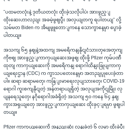
"ပထမတလုံးနဲ့ ဒုတိယတလုံး ထိုးခဲ့သလိုပါပဲ၊ အားဖွည့ျ
ထိုးဆေးဟာလညျး အခမဲ့ဖွဈပွီး အလှယျတကူ ရပါတယျ" လို့
သမ်မတ Biden က အိမျဖွူတောျကနေ သောကွာနေ့မှာ ပွောခဲ့
ပါတယျ။
အသကျ ၆၅ နှဈနဲ့အထကျ အမရေိကနျနိုငျငံသားတှအေတှကျ
ကိုဗဈ အားဖွည့ျကာကှယျဆေးအဖွဈ ထိုးဖို့ Pfizer ကုမ်ပဏီ
ထုတျ ကာကှယျဆေးကို အမရေိကနျ ရောဂါထိနျးခြုပျကာကှ
ယျရေးဌာန (CDC) က ကွာသပတေးနေ့မှာ အတညျပွုပေးခဲ့တာ
ပါ။ ဆရာ ဆရာမတှေ၊ ကနြျးမာရေးလုပျသားတှေ၊ COVID-19
ရောဂါ ကူးစကျနိုငျတဲ့ အန်တရာယျရှိတဲ့ အလုပျအကိုငျမြိုး လု
ပျနရေသူတှေ၊ နဂိုရောဂါအခံရှိတဲ့ အသကျ ၅၀ ကနေ ၆၄ နှဈ
ကွားအရှယျတှေ အားဖွည့ျကာကှယျဆေး ထိုးခှင့ျရမှာ ဖွဈပါ
တယျ။
Pfizer ကာကှယျဆေးကို အနညျးဆုံး လှနျခဲ့တဲ့ ၆ လမှာ ထိုးခဲ့ပွီး