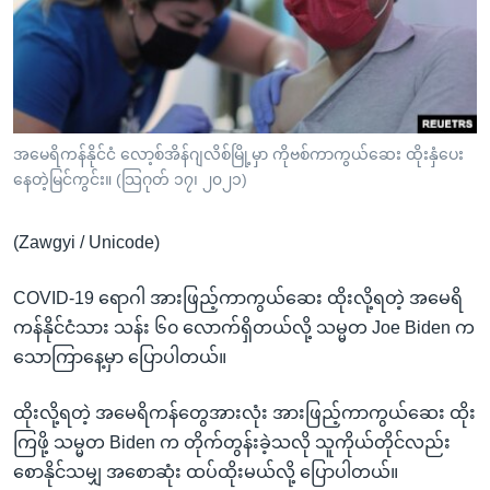
အ
သုတပဒေသာ အင်္ဂလိပ်စာ
ညွန်း
Learning English
စာမျက်နှာ
သို့
ဗွီအိုအေ လူမှုကွန်ယက်များ
ကျော်
ကြည့်
အမေရိကန်နိုင်ငံ လော့စ်အိန်ဂျလိစ်မြို့မှာ ကိုဗစ်ကာကွယ်ဆေး ထိုးနှံပေး
နေတဲ့မြင်ကွင်း။ (သြဂုတ် ၁၇၊ ၂၀၂၁)
ရန်
ဘာသာစကားများ
ရှာဖွေ
(Zawgyi / Unicode)
ရန်
နေရာ
COVID-19 ရောဂါ အားဖြည့်ကာကွယ်ဆေး ထိုးလို့ရတဲ့ အမေရိ
သို့
ကန်နိုင်ငံသား သန်း ၆၀ လောက်ရှိတယ်လို့ သမ္မတ Joe Biden က
ကျော်
သောကြာနေ့မှာ ပြောပါတယ်။
ရန်
ထိုးလို့ရတဲ့ အမေရိကန်တွေအားလုံး အားဖြည့်ကာကွယ်ဆေး ထိုး
ကြဖို့ သမ္မတ Biden က တိုက်တွန်းခဲ့သလို သူကိုယ်တိုင်လည်း
စောနိုင်သမျှ အစောဆုံး ထပ်ထိုးမယ်လို့ ပြောပါတယ်။