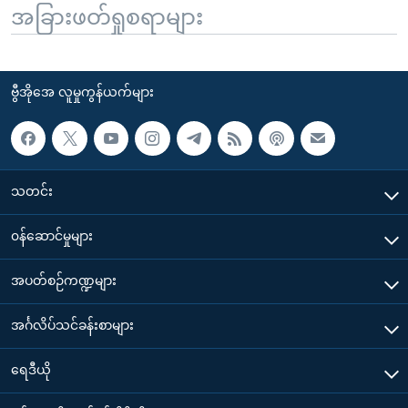
အခြားဖတ်ရှုစရာများ
ဗွီအိုအေ လူမှုကွန်ယက်များ
သတင်း
၀န်ဆောင်မှုများ
အပတ်စဉ်ကဏ္ဍများ
အင်္ဂလိပ်သင်ခန်းစာများ
ရေဒီယို