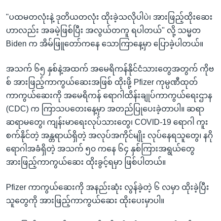
"ပထမတလုံးနဲ့ ဒုတိယတလုံး ထိုးခဲ့သလိုပါပဲ၊ အားဖြည့်ထိုးဆေး
ဟာလည်း အခမဲ့ဖြစ်ပြီး အလွယ်တကူ ရပါတယ်" လို့ သမ္မတ
Biden က အိမ်ဖြူတော်ကနေ သောကြာနေ့မှာ ပြောခဲ့ပါတယ်။
အသက် ၆၅ နှစ်နဲ့အထက် အမေရိကန်နိုင်ငံသားတွေအတွက် ကိုဗ
စ် အားဖြည့်ကာကွယ်ဆေးအဖြစ် ထိုးဖို့ Pfizer ကုမ္ပဏီထုတ်
ကာကွယ်ဆေးကို အမေရိကန် ရောဂါထိန်းချုပ်ကာကွယ်ရေးဌာန
(CDC) က ကြာသပတေးနေ့မှာ အတည်ပြုပေးခဲ့တာပါ။ ဆရာ
ဆရာမတွေ၊ ကျန်းမာရေးလုပ်သားတွေ၊ COVID-19 ရောဂါ ကူး
စက်နိုင်တဲ့ အန္တရာယ်ရှိတဲ့ အလုပ်အကိုင်မျိုး လုပ်နေရသူတွေ၊ နဂို
ရောဂါအခံရှိတဲ့ အသက် ၅၀ ကနေ ၆၄ နှစ်ကြားအရွယ်တွေ
အားဖြည့်ကာကွယ်ဆေး ထိုးခွင့်ရမှာ ဖြစ်ပါတယ်။
Pfizer ကာကွယ်ဆေးကို အနည်းဆုံး လွန်ခဲ့တဲ့ ၆ လမှာ ထိုးခဲ့ပြီး
သူတွေကို အားဖြည့်ကာကွယ်ဆေး ထိုးပေးမှာပါ။