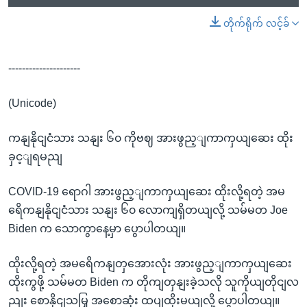
တိုက်ရိုက် လင့်ခ်
---------------------
(Unicode)
ကနျနိုငျငံသား သနျး ၆၀ ကိုဗဈ အားဖွည့ျကာကှယျဆေး ထိုး
ခှင့ျရမညျ
COVID-19 ရောဂါ အားဖွည့ျကာကှယျဆေး ထိုးလို့ရတဲ့ အမ
ရေိကနျနိုငျငံသား သနျး ၆၀ လောကျရှိတယျလို့ သမ်မတ Joe
Biden က သောကွာနေ့မှာ ပွောပါတယျ။
ထိုးလို့ရတဲ့ အမရေိကနျတှအေားလုံး အားဖွည့ျကာကှယျဆေး
ထိုးကွဖို့ သမ်မတ Biden က တိုကျတှနျးခဲ့သလို သူကိုယျတိုငျလ
ညျး စောနိုငျသမြှ အစောဆုံး ထပျထိုးမယျလို့ ပွောပါတယျ။