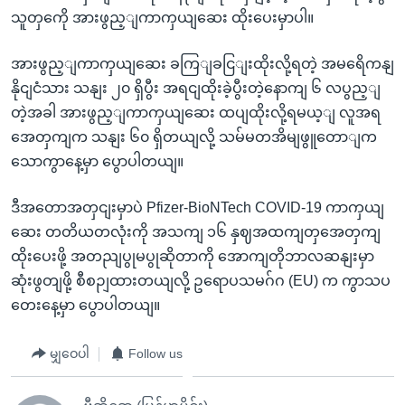
သူတှကေို အားဖွည့ျကာကှယျဆေး ထိုးပေးမှာပါ။
အားဖွည့ျကာကှယျဆေး ခကြျခငြျးထိုးလို့ရတဲ့ အမရေိကနျ
နိုငျငံသား သနျး ၂၀ ရှိပွီး အရငျထိုးခဲ့ပွီးတဲ့နောကျ ၆ လပွည့ျ
တဲ့အခါ အားဖွည့ျကာကှယျဆေး ထပျထိုးလို့ရမယ့ျ လူအရ
အေတှကျက သနျး ၆၀ ရှိတယျလို့ သမ်မတအိမျဖွူတောျက
သောကွာနေ့မှာ ပွောပါတယျ။
ဒီအတောအတှငျးမှာပဲ Pfizer-BioNTech COVID-19 ကာကှယျ
ဆေး တတိယတလုံးကို အသကျ ၁၆ နှဈအထကျတှအေတှကျ
ထိုးပေးဖို့ အတညျပွုမပွုဆိုတာကို အောကျတိုဘာလဆနျးမှာ
ဆုံးဖွတျဖို့ စီစဉျထားတယျလို့ ဥရောပသမဂ်ဂ (EU) က ကွာသပ
တေးနေ့မှာ ပွောပါတယျ။
မျှဝေပါ
Follow us