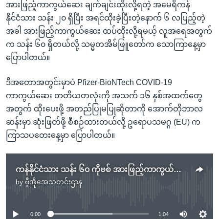
အားဖြည့်ကာကွယ်ဆေး ချက်ချင်းထိုးလို့ရတဲ့ အမေရိကန်
နိုင်ငံသား သန်း ၂၀ ရှိပြီး အရင်ထိုးခဲ့ပြီးတဲ့နောက် ၆ လပြည့်တဲ့
အခါ အားဖြည့်ကာကွယ်ဆေး ထပ်ထိုးလို့ရမယ့် လူအရေအတွက်
က သန်း ၆၀ ရှိတယ်လို့ သမ္မတအိမ်ဖြူတော်က သောကြာနေ့မှာ
ပြောပါတယ်။
ဒီအတောအတွင်းမှာပဲ Pfizer-BioNTech COVID-19
ကာကွယ်ဆေး တတိယတလုံးကို အသက် ၁၆ နှစ်အထက်တွေ
အတွက် ထိုးပေးဖို့ အတည်ပြုမပြုဆိုတာကို အောက်တိုဘာလ
ဆန်းမှာ ဆုံးဖြတ်ဖို့ စီစဉ်ထားတယ်လို့ ဥရောပသမဂ္ဂ (EU) က
ကြာသပတေးနေ့မှာ ပြောပါတယ်။
ကန်နိုင်ငံသား သန်း ၆၀ ကိုဗစ် အားဖြည့်ကာကွယ်ဆေး ထိုးခွင့်ရမည်
by
ဗွီအိုအေသတင်းဌာန
No media source currently available
0:00
1:04