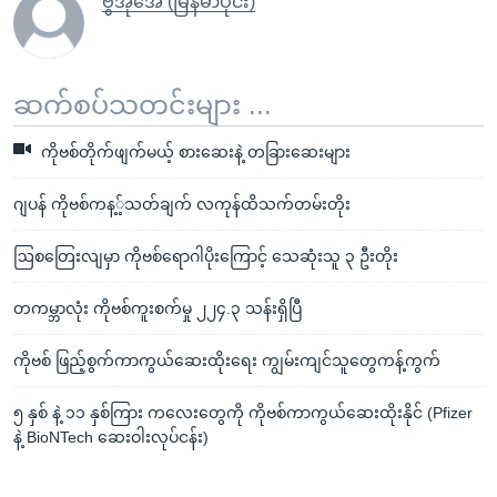
ဗွီအိုအေ (မြန်မာပိုင်း)
ဆက်စပ်သတင်းများ ...
ကိုဗစ်တိုက်ဖျက်မယ့် စားဆေးနဲ့ တခြားဆေးများ
ဂျပန် ကိုဗစ်ကန့့်သတ်ချက် လကုန်ထိသက်တမ်းတိုး
ဩစတြေးလျမှာ ကိုဗစ်ရောဂါပိုးကြောင့် သေဆုံးသူ ၃ ဦးတိုး
တကမ္ဘာလုံး ကိုဗစ်ကူးစက်မှု ၂၂၄.၃ သန်းရှိပြီ
ကိုဗစ် ဖြည့်စွက်ကာကွယ်ဆေးထိုးရေး ကျွမ်းကျင်သူတွေကန့်ကွက်
၅ နှစ် နဲ့ ၁၁ နှစ်ကြား ကလေးတွေကို ကိုဗစ်ကာကွယ်ဆေးထိုးနိုင် (Pfizer
နဲ့ BioNTech ဆေးဝါးလုပ်ငန်း)