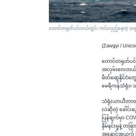
တောင်တရုတ်ပင်လယ်တွင်း ကင်းလှည့်နေတဲ့ တရုတ
(Zawgyi / Unico
တောင်တရုတ်ပင်လ
အလှမ်းဝေးတယ် ဆိ
မိတ်ဆွေနိုင်ငံ
မေရိကန်သံရုံး၊
သံရုံးယာယီတာဝ
လဲဆိုတဲ့ ခေါင်း
ပြန်ချက်မှာ COVI
နှိမ်နင်းမှုနဲ့
အနှောင့်အယှက်