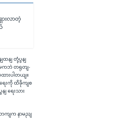
ှားလာတဲ့
ံ
ထနျ တုံ့ပွနျ
မကဘဲ တရုတျ-
ပျစှဲထားပါတယျ။
ရေးကို ထိခိုကျစ
ပွနျ ရေးသား
ေိကနျဘကျက နာမညျ