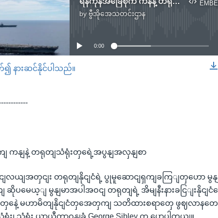
ရန်ကုန်အခြေစိုက် ကန်နဲ့ တရုတ်သံရုံးတွေရဲ့အပြန်အလှန်စာ
EMBE
by
ဗွီအိုအေသတင်းဌာန
No media source currently available
0:00
တ်၍ နားဆင်နိုင်ပါသည်။
EMBED
------------
ကျ ကနျနဲ့ တရုတျသံရုံးတှရေဲ့အပွနျအလှနျစာ
လယျအတှငျး တရုတျနိုငျငံရဲ့ ပွုမူဆောငျရှကျခကြျတှဟော မွနျ
ဆိုပမေယ့ျ မွနျမာအပါအဝငျ တရုတျရဲ့ အိမျနီးနားခငြျးနိုငျငံ
ငျငံတှနေဲ့ မဟာမိတျနိုငျငံတှအေတှကျ သတိထားစရာတှေ ဖွဈလာနတေယ
သံရုံး၊ သံရုံး ယာယီတာဝနျခံ George Sibley က ပွောပါတယျ။