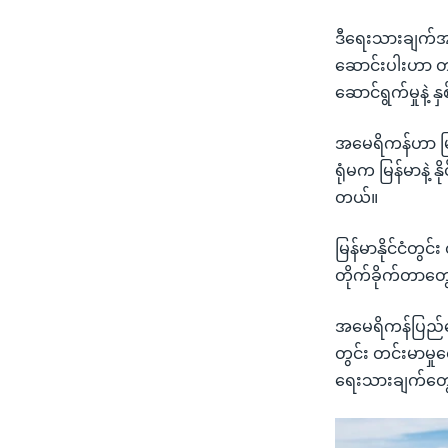
ဒီရေးသားချက်အပေါ
ဆောင်းပါးဟာ တ
ဆောင်ရွက်မှုနဲ့ န
အမေရိကန်ဟာ မြန်မ
ရုံမက မြန်မာနဲ့
တယ်။
မြန်မာနိုင်ငံတွင
တိုက်ခိုက်တာတွေ 
အမေရိကန်ပြည်ထေ
တွင်း တင်းမာမှုတ
ရေးသားချက်တွ