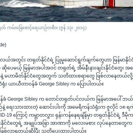
် ကမ်းခြေစောင့်ရေယာဉ်တစီး။ (ဇွန် ၁၃၊ ၂၀၁၄)
de)
ယ်အတွင်း တရုတ်နိုင်ငံရဲ့ ပြုမူဆောင်ရွက်ချက်တွေဟာ မြန်မာနိုင
ုပေမယ့် မြန်မာအပါအဝင် တရုတ်ရဲ့ အိမ်နီးနားချင်းနိုင်ငံတွေ၊ အမ
တွေနဲ့ မဟာမိတ်နိုင်ငံတွေအတွက် သတိထားစရာတွေ ဖြစ်လာနေတယ်လို့ ရ
 သံရုံး ယာယီတာဝန်ခံ George Sibley က ပြောပါတယ်။
န်ခံ George Sibley က တောင်တရုတ်ပင်လယ်က မြန်မာအပေါ် ဘ
စဉ်နဲ့ ရေးသားထားတဲ့ ဆောင်းပါးကို အမေရိကန်သံရုံးက ဇူလိုင် ၁၈ ရက်
D-19 ကြောင့် ကမ္ဘာတလွှား ရုန်းကန်နေရချိန်မှာ တရုတ်နိုင်ငံရဲ့ ဒီမိ
 တခြားနိုင်ငံတွေရဲ့ အချုပ်အခြာ အာဏာကို မလေးမစား လုပ်နေတာတွေက
 ဖြစ်လာရတယ်ဆိုပြီး သတိပေးထားပါတယ်။