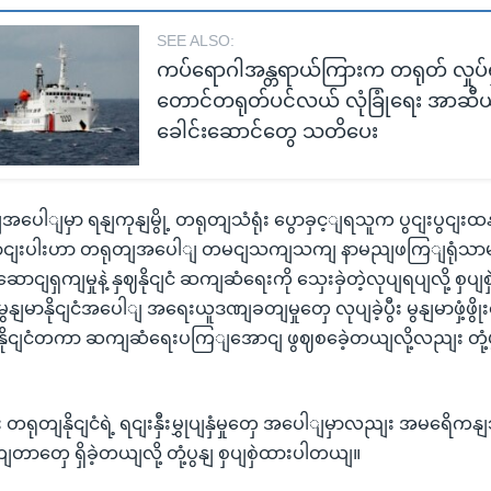
SEE ALSO:
ကပ်ရောဂါအန္တရာယ်ကြားက တရုတ် လှုပ်ရ
တောင်တရုတ်ပင်လယ် လုံခြုံရေး အာဆီယ
ခေါင်းဆောင်တွေ သတိပေး
ေါျမှာ ရနျကုနျမွို့ တရုတျသံရုံး ပွောခှင့ျရသူက ပွငျးပွငျးထနျ
ဆောငျးပါးဟာ တရုတျအပေါျ တမငျသကျသကျ နာမညျဖကြျရုံသာ
းဆောငျရှကျမှုနဲ့ နှဈနိုငျငံ ဆကျဆံရေးကို သှေးခှဲတဲ့လုပျရပျလို့ စှ
မာနိုငျငံအပေါျ အရေးယူဒဏျခတျမှုတှေ လုပျခဲ့ပွီး မွနျမာဖှံ့ဖွိုး
ဲ့ နိုငျငံတကာ ဆကျဆံရေးပကြျအောငျ ဖွဈစခေဲ့တယျလို့လညျး တုံ့
ငျး တရုတျနိုငျငံရဲ့ ရငျးနှီးမွှုပျနှံမှုတှေ အပေါျမှာလညျး အမရ
တာတှေ ရှိခဲ့တယျလို့ တုံ့ပွနျ စှပျစှဲထားပါတယျ။