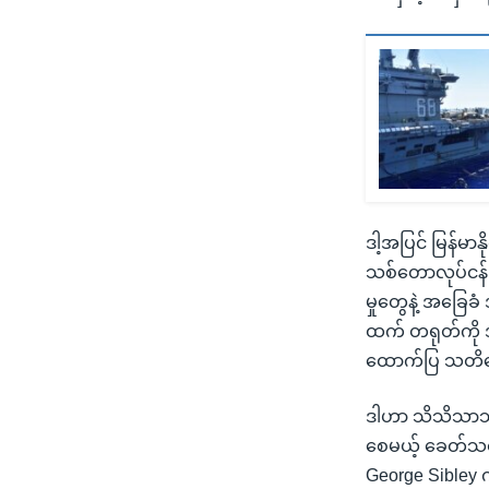
ဒါ့အပြင် မြန်မာန
သစ်တောလုပ်ငန်းတ
မှုတွေနဲ့ အခြ
ထက် တရုတ်ကို အ
ထောက်ပြ သတိ
ဒါဟာ သိသိသာသာ 
စေမယ့် ခေတ်သစ်
George Sibley