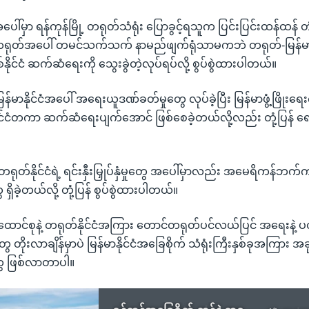
်မှာ ရန်ကုန်မြို့ တရုတ်သံရုံး ပြောခွင့်ရသူက ပြင်းပြင်းထန်ထန် တုံ
ရုတ်အပေါ် တမင်သက်သက် နာမည်ဖျက်ရုံသာမကဘဲ တရုတ်-မြန်မာ 
ှစ်နိုင်ငံ ဆက်ဆံရေးကို သွေးခွဲတဲ့လုပ်ရပ်လို့ စွပ်စွဲထားပါတယ်။
ာနိုင်ငံအပေါ် အရေးယူဒဏ်ခတ်မှုတွေ လုပ်ခဲ့ပြီး မြန်မာဖွံ့ဖြိုးရေး
 နိုင်ငံတကာ ဆက်ဆံရေးပျက်အောင် ဖြစ်စေခဲ့တယ်လို့လည်း တုံ့ပြန်
်း တရုတ်နိုင်ငံရဲ့ ရင်းနှီးမြှုပ်နှံမှုတွေ အပေါ်မှာလည်း အမေရိကန်ဘ
ရှိခဲ့တယ်လို့ တုံ့ပြန် စွပ်စွဲထားပါတယ်။
ာင်စုနဲ့ တရုတ်နိုင်ငံအကြား တောင်တရုတ်ပင်လယ်ပြင် အရေးနဲ့ 
ွေ တိုးလာချိန်မှာပဲ မြန်မာနိုင်ငံအခြေစိုက် သံရုံးကြီးနှစ်ခုအကြား 
ေ ဖြစ်လာတာပါ။