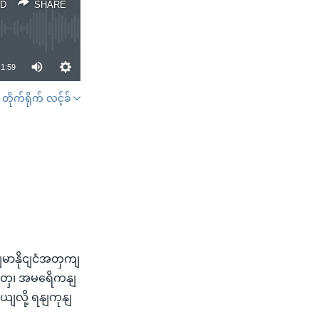
D
SHARE
1:59
တိုက်ရိုက် လင့်ခ်
SHARE
မာနိုငျငံအတှကျ
တှေ၊ အမရေိကနျ
ျလို့ ရနျကုနျ