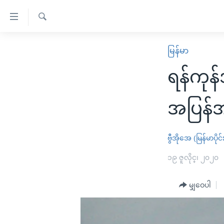
သုံး
ရ
ရှာဖွေ
လွယ်ကူ
မူလစာမျက်နှာ
မြန်မာ
ရ
စေ
မြန်မာ
လာ
ရန်ကုန်
သည့်
ဒ်
ကမ္ဘာ့သတင်းများ
Link
ဗွီဒီယို
နိုင်ငံတကာ
အပြန်
များ
သတင်းလွတ်လပ်ခွင့်
အမေရိကန်
ပင်မ
ရပ်ဝန်းတခု လမ်းတခု အလွန်
တရုတ်
ဗွီအိုအေ (မြန်မာပိုင်
အကြောင်းအရာ
အင်္ဂလိပ်စာလေ့လာမယ်
အစ္စရေး-ပါလက်စတိုင်း
၁၉ ဇူလိုင္၊ ၂၀၂၀
သို့
အပတ်စဉ်ကဏ္ဍများ
အမေရိကန်သုံးအီဒီယံ
ကျော်
မျှဝေပါ
ကြည့်
ရေဒီယိုနှင့်ရုပ်သံ အချက်အလက်များ
မကြေးမုံရဲ့ အင်္ဂလိပ်စာ
ရေဒီယို
ရန်
ရေဒီယို/တီဗွီအစီအစဉ်
ရုပ်ရှင်ထဲက အင်္ဂလိပ်စာ
တီဗွီ
ပင်မ