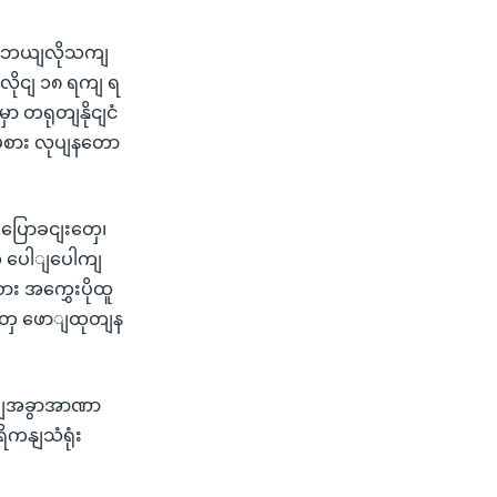
ျ ဘယျလိုသကျ
လိုငျ ၁၈ ရကျ ရ
ာ တရုတျနိုငျငံ
ေးမစား လုပျနတော
ကျပြောခငျးတှေ၊
ှေ ပေါျပေါကျ
 အကွှေးပိုထူ
ျတှေ ဖောျထုတျန
ုပျအခွာအာဏာ
ိကနျသံရုံး