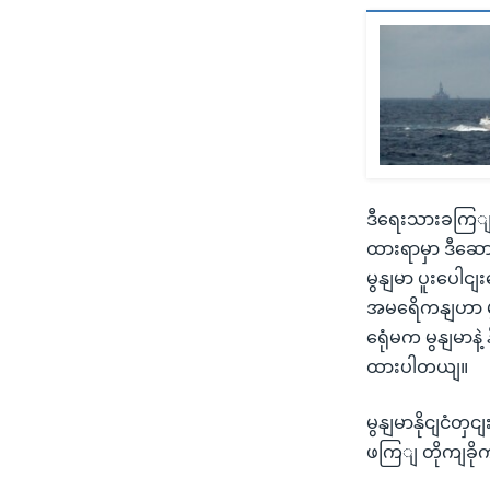
ဒီရေးသားခကြျအပ
ထားရာမှာ ဒီ
မွနျမာ ပူးပေါငျ
အမရေိကနျဟာ မွနျ
ရေုံမက မွနျမာန
ထားပါတယျ။
မွနျမာနိုငျငံတှ
ဖကြျ တိုကျခိုကျ