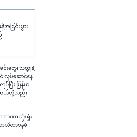
့အငြင်းပွား
်
ခင်းတွေ၊ သတ္တုနဲ့
ာင် လုပ်ဆောင်နေ
်ပြီး မြန်မာ
ေတယ်လို့လည်း
အာဏာ ဆုံးရှုံး
 ယာယီတာဝန်ခံ