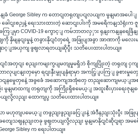
ဝနျခံ George Sibley က တောငျတရုတျပငျလယျက မွနျမာအပေါ
 ခေါငျးစဉျနဲ့ ရေးသားထားတဲ့ ဆောငျးပါးကို အမရေိကနျသံရုံးက ဇူ
ွနျခကြျမှာ COVID-19 ကွောင့ျ ကမ်ဘာတလှှား ရုနျးကနျနရေခြိနျမှ
နဈကို နှိမျနငျးမှုနဲ့ တခွားနိုငျငံတှရေဲ့ အခြုပျအခွာ အာဏာကို မလ
ောင့ျအယှကျ ဖွဈလာရတယျဆိုပွီး သတိပေးထားပါတယျ။
နိုငျငံအတှငျး စညျးကမျးကွပျမတျမှုမရှိဘဲ စိုကျပြိုးတဲ့ တရုတျ ငှ
လုပျငနျးတှမှော ရငျးနှီးမွှုပျနှံရာမှာ အကငြ့ျပကြျ ခွစားမှုတ
ာငျနမှေုတှနေဲ့ အခွခေံ အဆောကျအအုံတှေ တညျဆောကျမယ့ျအစား
ီး မွနျမာထကျ တရုတျကို အကြိုးရှိစမေယ့ျ အထူးစီးပှားရေးဇုန
ေယျလို့လညျး ထောကျပွ သတိပေးထားပါတယျ။
 မဟုတျပမေယ့ျ တဖွညျးဖွညျးခငြျးနဲ့ အဲဒီနညျးသုံးပွီး အခြ
ျ ခတျေသဈနညျးတခု ဖွဈတယျလို့လညျး မွနျမာနိုငျငံဆိုငျရာ အမရေ
George Sibley က ရေးပါတယျ။