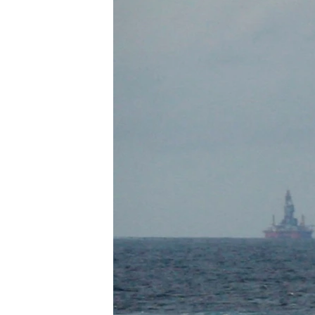
သုတပဒေသာ အင်္ဂလိပ်စာ
အ
ညွန်း
စာမျက်နှာ
သို့
ကျော်
ကြည့်
ရန်
ရှာဖွေ
ရန်
နေရာ
သို့
ကျော်
ရန်