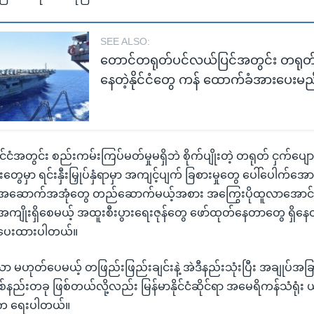
SEE ALSO:
တောင်တရုတ်ပင်လယ်ပြင်အတွင်း တရုတ်နဲ
နေတဲ့နိုင်ငံတွေ ကန် ထောက်ခံအားပေးမည
ိုင်ငံအတွင်း စည်းကမ်းကြပ်မတ်မှုမရှိဘဲ စိုက်ပျိုးတဲ့ တရုတ် ငှက်ပျော
ွေမှာ ရင်းနှီးမြှုပ်နှံရာမှာ အကျင့်ပျက် ခြစားမှုတွေ ပေါ်ပေါက်အေ
ေခံ အဆောက်အအုံတွေ တည်ဆောက်မယ့်အစား အကြွေးပိုထူလာအောင်လုပ
ကျိုးရှိစေမယ့် အထူးစီးပွားရေးဇုန်တွေ ဖော်ထုတ်နေတာတွေ ရှိန
ပေးထားပါတယ်။
မဟုတ်ပေမယ့် တဖြည်းဖြည်းချင်းနဲ့ အဲဒီနည်းသုံးပြီး အချုပ်အခြာ
နည်းတခု ဖြစ်တယ်လို့လည်း မြန်မာနိုင်ငံဆိုင်ရာ အမေရိကန်သံရုံး
 က ရေးပါတယ်။