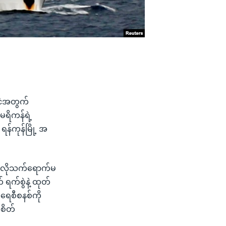
်ငံအတွက်
ေရိကန်ရဲ့
န်ကုန်မြို့ အ
ယ်လိုသက်ရောက်မ
 ရက်စွဲနဲ့ ထုတ်
ုကရေစီစနစ်ကို
 စိတ်