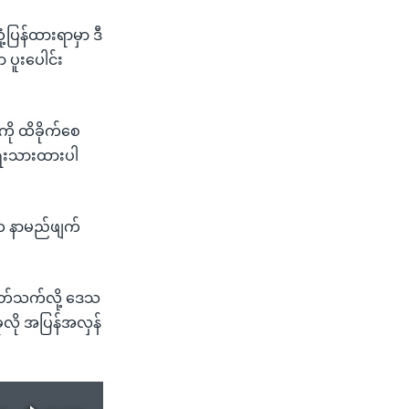
့ပြန်ထားရာမှာ ဒီ
ပူးပေါင်း
ကို ထိခိုက်စေ
 ရေးသားထားပါ
က်က နာမည်ဖျက်
ပတ်သက်လို့ ဒေသ
အခုလို အပြန်အလှန်