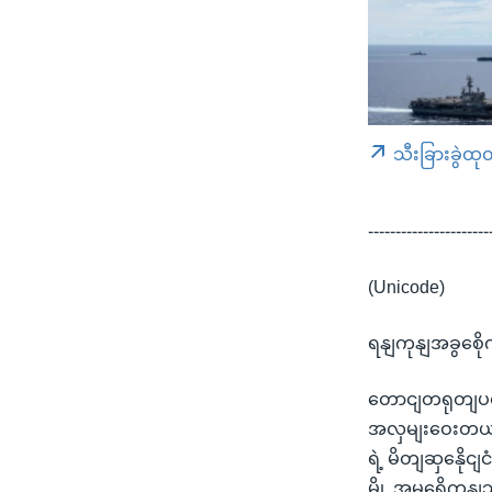
သီးခြားခွဲထု
----------------------
(Unicode)
ရနျကုနျအခွစေို
တောငျတရုတျပငျ
အလှမျးဝေးတယျ 
ရဲ့ မိတျဆှနေို
မွို့ အမရေိကနျ