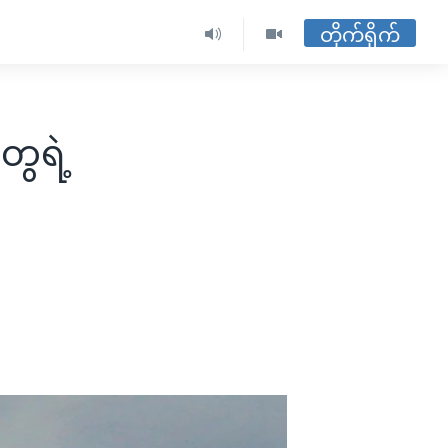
တိုက်ရိုက်
ွေရဲ့