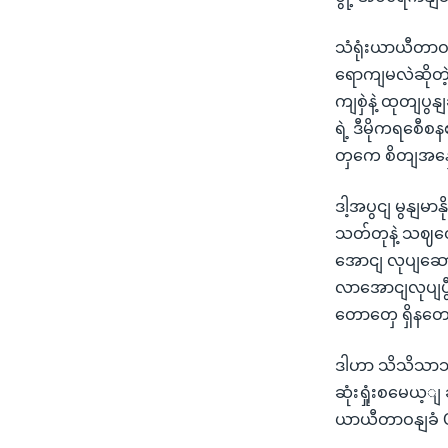
သံရုံးယာယီတာ
ရောကျမလဲဆိုတဲ့
ကျစှဲနဲ့ ထုတျပ
ရဲ့ ဒီမိုကရစေီစ
တှကေ စိတျအနှ
ဒါ့အပွငျ မွနျမာ
သတ်တုနဲ့ သဈတော
အောငျ လုပျဆေ
လာအောငျလုပျပွ
တောတှေ ရှိနတ
ဒါဟာ သိသိသာသာ
ဆုံးရှုံးစမေယ့
ယာယီတာဝနျခံ 