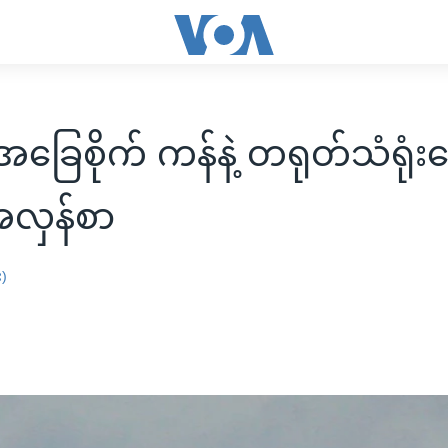
အခြေစိုက် ကန်နဲ့ တရုတ်သံရုံးတ
အလှန်စာ
း)