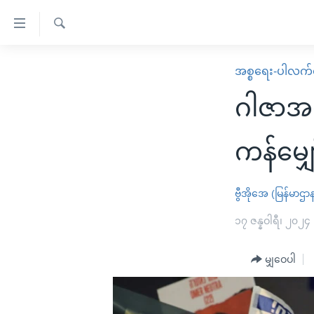
သုံး
ရ
ရှာဖွေ
လွယ်ကူ
မူလစာမျက်နှာ
အစ္စရေး-ပါလက်စ
ရ
စေ
မြန်မာ
လာ
ဂါဇာအပ
သည့်
ဒ်
ကမ္ဘာ့သတင်းများ
Link
ဗွီဒီယို
နိုင်ငံတကာ
ကန်မျှေ
များ
သတင်းလွတ်လပ်ခွင့်
အမေရိကန်
ပင်မ
ရပ်ဝန်းတခု လမ်းတခု အလွန်
တရုတ်
ဗွီအိုအေ (မြန်မာဌာ
အကြောင်းအရာ
အင်္ဂလိပ်စာလေ့လာမယ်
အစ္စရေး-ပါလက်စတိုင်း
၁၇ ဇန္နဝါရီ၊ ၂၀၂၄
သို့
အပတ်စဉ်ကဏ္ဍများ
အမေရိကန်သုံးအီဒီယံ
ကျော်
မျှဝေပါ
ကြည့်
ရေဒီယိုနှင့်ရုပ်သံ အချက်အလက်များ
မကြေးမုံရဲ့ အင်္ဂလိပ်စာ
ရေဒီယို
ရန်
ရေဒီယို/တီဗွီအစီအစဉ်
ရုပ်ရှင်ထဲက အင်္ဂလိပ်စာ
တီဗွီ
ပင်မ