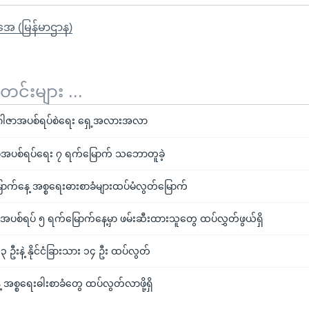
ိုအေ (မြန်မာဌာန)
်းများ ...
ဲ့ ဂါဇာအပစ်ရပ်စဲရေး ရှေ့အလားအလာ
်အပစ်ရပ်ရေး ၇ ရက်မြောက် သဘောတူခဲ့
ာက်နေ့ အစ္စရေးဓားစာခံများထပ်မံလွတ်မြောက်
အပစ်ရပ် ၅ ရက်မြောက်နေ့မှာ ဖမ်းဆီးထားသူတွေ ထပ်လွှတ်ဖွယ်ရှိ
၃ ဦးနဲ့ နိုင်ငံခြားသား ၁၄ ဦး ထပ်လွတ်
အစ္စရေးဓါးစာခံတွေ ထပ်လွတ်လာဖို့ရှိ