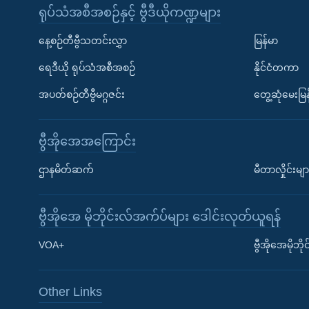
ရုပ်သံအစီအစဉ်နှင့် ဗွီဒီယိုကဏ္ဍများ
နေ့စဉ်တီဗွီသတင်းလွှာ
မြန်မာ
ရေဒီယို ရုပ်သံအစီအစဉ်
နိုင်ငံတကာ
အပတ်စဉ်တီဗွီမဂ္ဂဇင်း
တွေ့ဆုံမေးမြန
ဗွီအိုအေအကြောင်း
ဌာနမိတ်ဆက်
မီတာလှိုင်းမျာ
ဗွီအိုအေ မိုဘိုင်းလ်အက်ပ်များ ဒေါင်းလုတ်ယူရန်
Learning English
VOA+
ဗွီအိုအေမိုဘ
ဗွီအိုအေ လူမှုကွန်ယက်များ
Other Links