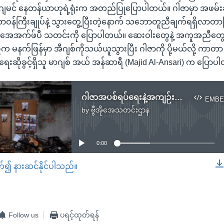
င်ဂျမင် နေတန်ယာဟုရဲ့ရုံးက အတည်ပြုပြောပါတယ်။ ဂါဇာမှာ အဖမ်းဆ
န်ကြီးချုပ်နဲ့ သွားတွေ့ပြီးတဲ့နောက် သဘောတူညီချက်ရရှိလာတာဖ
ေအက်ဖ်ပီ သတင်းကို ပြောပါတယ်။ ဆေးဝါးတွေနဲ့ အကူအညီတွ
နက်ဖြန်မှာ အီဂျစ်ကိုသယ်ယူသွားပြီး ဂါဇာကို ပို့မယ်လို့ ကာတာ နိ
ရေးဆိုခွင့်ရှိသူ မာဂျစ် အယ် အန်ဆာရီ (Majid Al-Ansari) က ပြောပ
ဂါဇာအပစ်ရပ်ရေးနဲ့အကျဉ်းသားဖလှယ်ရေး ကန်မျှော်လင့်
EMBE
by
ဗွီအိုအေသတင်းဌာန
No media source currently available
0:00
တ်၍ နားဆင်နိုင်ပါသည်။
EMBED
Follow us
ပရင့်ထုတ်ရန်