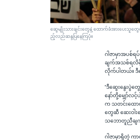
ဆွေမျိုးသားချင်းတွေနဲ့ ထောက်ခံအားပေးသူတွေက ပ
ည့်လည်ဆန္ဒပြနေကြပုံ။
ဂါဇာမှာအပစ်ရပ်
ချက်အသစ်ရလိမ့်
လိုက်ပါတယ်။ ဒီဆ
“ဒီဆွေးနွေးပွဲတွ
နော်တို့မျှော်လင
က သတင်းထောက်တ
တွေဆီ ဆေးဝါးတွေ
သဘောတူညီချက်ရရ
ဂါဇာမှာရှိတဲ့ 