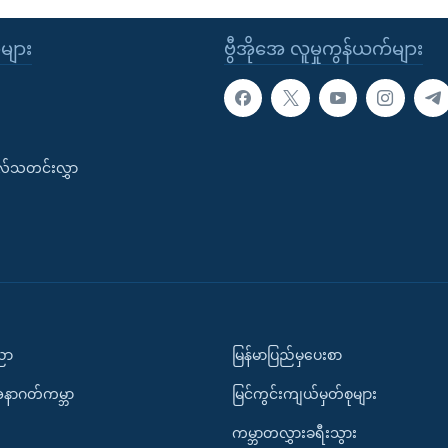
ုများ
ဗွီအိုအေ လူမှုကွန်ယက်များ
းလ်သတင်းလွှာ
ပညာ
မြန်မာပြည်မှပေးစာ
အနာဂတ်ကမ္ဘာ
မြင်ကွင်းကျယ်မှတ်စုများ
ကမ္ဘာတလွှားခရီးသွား