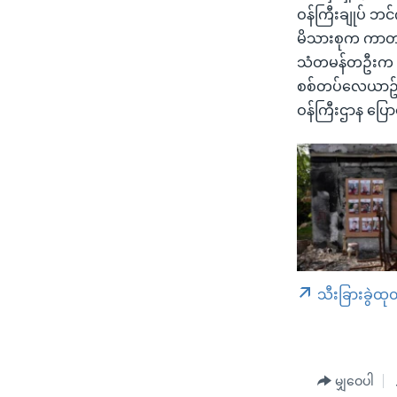
ဝန်ကြီးချုပ် ဘ
မိသားစုက ကာတာဝ
သံတမန်တဦးက အ
စစ်တပ်လေယာဥ်က မ
ဝန်ကြီးဌာန ပြော
သီးခြားခွဲထု
မျှဝေပါ