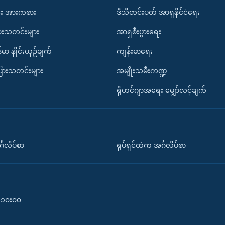
း အားကစား
ဒီသီတင်းပတ် အာရှနိုင်ငံရေး
ားသတင်းများ
အာရှစီးပွားရေး
်မာ နှိုင်းယှဉ်ချက်
ကျန်းမာရေး
ပြားသတင်းများ
အမျိုးသမီးကဏ္ဍ
ရိုဟင်ဂျာအရေး မျှော်လင့်ချက်
်္ဂလိပ်စာ
ရုပ်ရှင်ထဲက အင်္ဂလိပ်စာ
၀-၁၀း၀၀