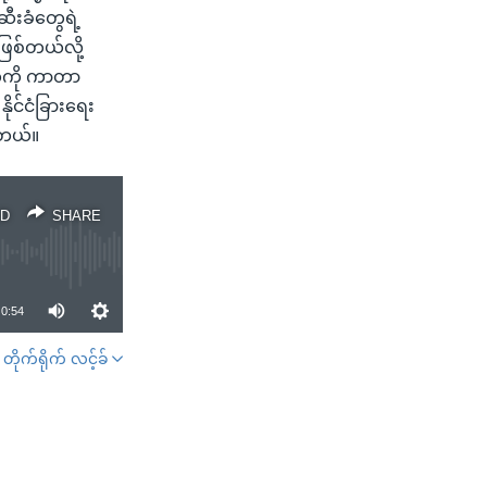
ီးခံတွေရဲ့
ြစ်တယ်လို့
ေကို ကာတာ
ုင်ငံခြားရေး
ါတယ်။
D
SHARE
0:54
တိုက်ရိုက် လင့်ခ်
SHARE