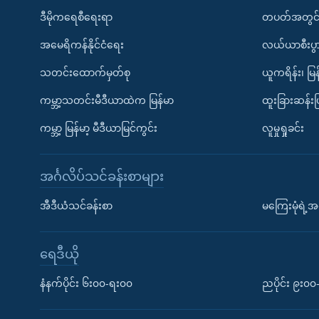
ဒီမိုကရေစီရေးရာ
တပတ်အတွင်
အမေရိကန်နိုင်ငံရေး
လယ်ယာစီးပွ
သတင်းထောက်မှတ်စု
ယူကရိန်း၊ မြန
ကမ္ဘာ့သတင်းမီဒီယာထဲက မြန်မာ
ထူးခြားဆန်း
ကမ္ဘာ့ မြန်မာ့ မီဒီယာမြင်ကွင်း
လူမှုရှုခင်း
အင်္ဂလိပ်သင်ခန်းစာများ
အီဒီယံသင်ခန်းစာ
မကြေးမုံရဲ့အင
ရေဒီယို
နံနက်ပိုင်း ၆း၀၀-ရး၀၀
ညပိုင်း ၉း၀