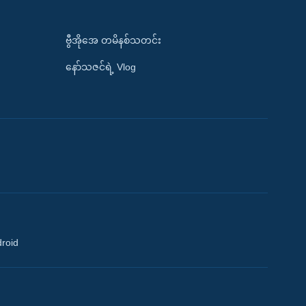
ဗွီအိုအေ တမိနစ်သတင်း
နော်သဇင်ရဲ့ Vlog
droid