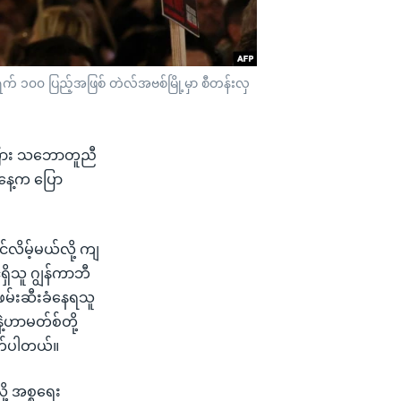
ရက် ၁၀၀ ပြည့်အဖြစ် တဲလ်အဗစ်မြို့မှာ စီတန်းလှ
်ကြား သဘောတူညီ
ါနေ့က ပြော
်လိမ့်မယ်လို့ ကျ
ရှိသူ ဂျွန်ကာဘီ
မ်းဆီးခံနေရသူ
့ဟာမတ်စ်တို့
ုက်ပါတယ်။
့ အစ္စရေး