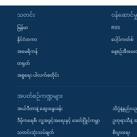
သတင်း
၀န်ဆောင်မှ
မြန်မာ
RSS
နိုင်ငံတကာ
ပေါ့ဒ်ကတ်စ်
အမေရိကန်
နေ့စဉ်အီးမေ
တရုတ်
အစ္စရေး-ပါလက်စတိုင်း
အပတ်စဉ်ကဏ္ဍများ
အယ်ဒီတာနဲ့ ဆွေးနွေးခန်း
သိပ္ပံနဲ့နည်း
ဒီမိုကရေစီ၊ လူ့အခွင့်အရေးနှင့် ခေတ်ပြိုင်ကမ္ဘာ
ဥတုရာသီနဲ့ 
သတင်းသုံးသပ်ချက်
စီးပွားရေး