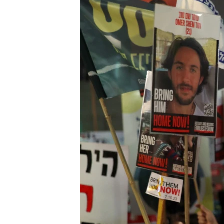
သုတပဒေသာ အင်္ဂလိပ်စာ
အ
ညွန်း
စာမျက်နှာ
သို့
ကျော်
ကြည့်
ရန်
ရှာဖွေ
ရန်
နေရာ
သို့
ကျော်
ရန်