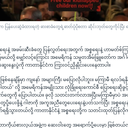
ြန်ပေးဆွဲခံထားရတဲ့ ဓားစာခံတွေရဲ့ဓာတ်ပုံပိုစတာ ဆိုင်းဘုတ်တွေကိုင်ပြီး 
ရေးနဲ့ အဖမ်းဆီးခံတွေ ပြန်လွှတ်ရေးအတွက် အစ္စရေးနဲ့ ဟာမတ်စ
မယ်လို့ မျှော်လင့်ကြောင်း အမေရိကန် သမ္မတအိမ်ဖြူတော်က အင်္ဂ
ွေးနွေးပွဲကို ကာတာနိုင်ငံက ကြားဝင်ညှိနှိုင်းပေးနေတာပါ။
ေဖြစ်နေချိန်မှာ ကျနော် အများကြီး မပြောလိုပါဘူး။ မကြာမီ ရလဒ်ရနိုင
့်ပါတယ်" လို့ အမေရိကန်အမျိုးသား လုံခြုံရေးကောင်စီ ပြောရေးဆိုခွင့်
ွေကို ပြောပါတယ်။ ခုလို သတင်းတက်လာအပြီးမကြာမီမှာပဲ အဖ
ပို့ပေးဖို့နဲ့ ဂါဇာကို အကူအညီတွေပေးရေးနဲ့ပတ်သက်ပြီး အစ္စရေးနဲ
ှိသွားတယ်လို့ ကာတာနိုင်ငံနဲ့ အစ္စရေးတို့က သတင်းထုတ်ပြန်လိ
ကာတာကိုယ်စားလှယ်အဖွဲ့က ဆေးဝါးတွေ အရောက်ပို့ပေးမှာ ဖြစ်တယ်လို