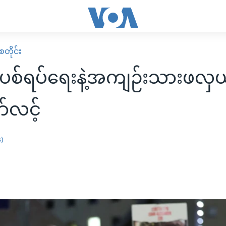
တိုင်း
စ်ရပ်ရေးနဲ့အကျဉ်းသားဖလှ
ာ်လင့်
န)