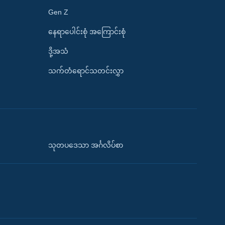
Gen Z
နေရာပေါင်းစုံ အကြောင်းစုံ
ဒို့အသံ
သက်တံရောင်သတင်းလွှာ
သုတပဒေသာ အင်္ဂလိပ်စာ