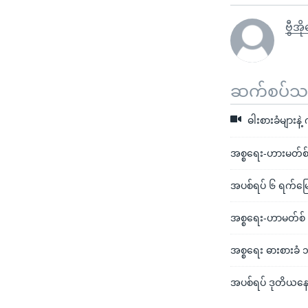
ဗွီအ
ဆက်စပ်သတင
ဓါးစားခံများန
အစ္စရေး-ဟားမတ်စ
အပစ်ရပ် ၆ ရက်မြေ
အစ္စရေး-ဟာမတ်စ် 
အစ္စရေး ဓားစားခံ ၁
အပစ်ရပ် ဒုတိယနေ့ 