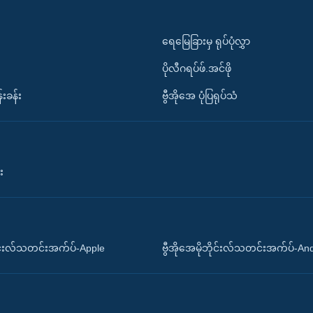
ရေမြေခြားမှ ရုပ်ပုံလွှာ
ပိုလီဂရပ်ဖ်.အင်ဖို
်းခန်း
ဗွီအိုအေ ပုံပြရုပ်သံ
း
ိုင်းလ်သတင်းအက်ပ်-Apple
ဗွီအိုအေမိုဘိုင်းလ်သတင်းအက်ပ်-An