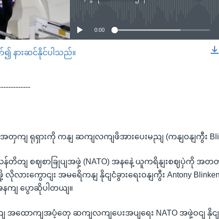
No media source currently available
0:00
တ်၍ နားဆင်နိုင်ပါသည်။
EMBED
-------------
တှကျ ရုရှားကို ကနျ ဆကျလကျဖိအားပေးမညျ (ကနျဝနျကွီး Bli
ိတျ စဈစာခြုပျအဖှဲ့ (NATO) အနနေဲ့ ယူကရိနျးစဈပှဲကို အတတျန
ု့ လိုလားကွောငျး အမရေိကနျ နိုငျငံခွားရေးဝနျကွီး Antony Blink
အနကျ ပွောဆိုပါတယျ။
 အထောကျအပံ့တှေ ဆကျလကျပေးအပျရေး NATO အဖှဲ့ဝငျ နိုငျငံ 