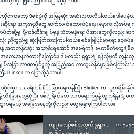
းသွားမှာ ဖြစ်ကြောင်း ပြောဆိုခဲ့တာပါ။
်တိုင်းကတော့ ဒီစစ်ပွဲကို အမြန်ဆုံး အဆုံးသတ်လိုပါတယ်။ ဒါပေမဲ့
ေးဆိုင်ရာ အကူအညီတွေ ဆက်လက်ထောက်ပံ့ရေး၊ နောက် လိုအပ်ချက်န
ပိတ်ဆို့မှု၊ ပို့ကုန်ထိန်းချုပ်မှုနဲ့ သံတမန်ရေး ဖိအားတွေကိုလည်
အားလုံး ညီတူညီမျှ ဆုံးဖြတ်ထားကြပါတယ်။ စစ်မြေပြင်မှာရော စေ့စပ်ဆွ
ေနဲ့ အတတ်နိုင်ဆုံး အသာစီးရအောင် အမေရိကန်၊ မဟာမိတ်တွေနဲ့ 
အလေးအနက်ထားရှိကြောင်း၊ ဒါမှလည်း ရုရှားရဲ့ ရန်လိုမှုကို တွန်းလှန်နိုင
ချုပ်အခြာ အာဏာပိုင်မှုကို အပြည့်အဝ ကာကွယ်နိုင်မှာဖြစ်ကြောင်း
်ကြီး Blinken က ပြောဆိုခဲ့တာပါ။
ာပိုင်းမှာ အမေရိကန် နိုင်ငံခြားရေးဝန်ကြီး Blinken က ယူကရိန်း နိုင
့ သီးခြားတွေ့ဆုံပြီး စစ်ရဲ့ ရိုက်ခတ် သက်ရောက်မှုနဲ့ ယူကရိန်းရဲ့ က
ကွက်ရမယ့် အခြေအနေတို့ကိုလည်း ဆွေးနွေးခဲ့ကြပါတယ်။
ကျူးကျော်စစ်အတွက် ရုရှားကို ကန် ဆက်လက်ဖိအားပေးမည် (ကန်ဝန်ကြီး Blinken)
EMBE
by
ဗွီအိုအေသတင်းဌာန