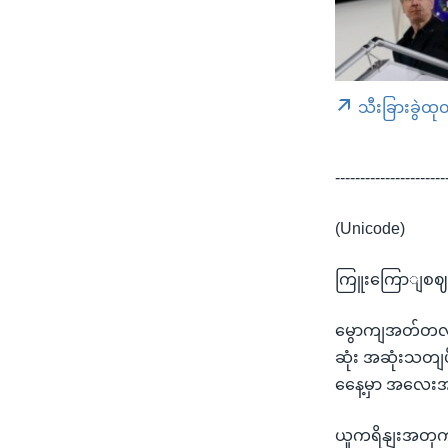
သီးခြားခွဲထု
----------------------
(Unicode)
ကြူးကြောျစဈအ
မွောကျအတ်တလန်တ
ဆုံး အဆုံးသတျဖိ
နေေ့မှာ အလေး
ယူကရိနျးအတှကျ