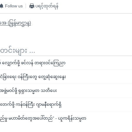
Follow us
ပရင့်ထုတ်ရန်
ိုအေ (မြန်မာဌာန)
်းများ ...
စ် လျှောက်ဖို့ ဖင်လန် တရားဝင်ကြေညာ
င်ငံခြားရေး ဝန်ကြီးတွေ တွေ့ဆုံဆွေးနွေး
းအဖွဲ့မဝင်ဖို့ ရုရှားသမ္မတ သတိပေး
က်ဖို့ ကန်ဝန်ကြီး ဂျာမနီရောက်ရှိ
ှည်မှု မဟာမိတ်တွေအပေါ်တည်” - ယူကရိန်းသမ္မတ