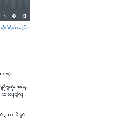
1:35
တိုက်ရိုက် လင့်ခ်
SHARE
nken)
ိုငျဆုံး အမွနျ
en က တနငျ်ဂနှ
၃၀ က နိုငျငံ