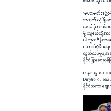
ဖိအားတွေ ဆက်ပေ
“မဟာမိတ်အဖွဲ့ဝင
အတွက် လုံခြုံရ
အပေါ်မှာ ဒဏ်ခတ်
ဖို့ ကျနော်တို့
ပါ ယူကရိန်းအန
ထောက်ပံ့နိုင်ရေး 
လွတ်လပ်မှုနဲ့ အ
နိုင်ငံခြားရေးဝန
တနင်္ဂနွေနေ့ အစေ
Dmytro Kuleba နဲ
နိုင်ငံတကာ ဈေး