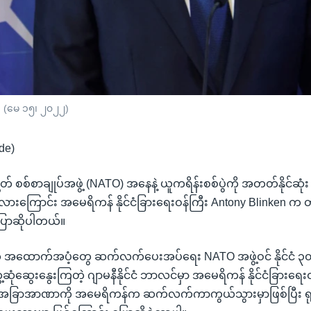
n. (မေ ၁၅၊ ၂၀၂၂)
de)
် စစ်စာချုပ်အဖွဲ့ (NATO) အနေနဲ့ ယူကရိန်းစစ်ပွဲကို အတတ်နိုင်ဆုံး
ုလားကြောင်း အမေရိကန် နိုင်ငံခြားရေးဝန်ကြီး Antony Blinken က တနင
ောဆိုပါတယ်။
အထောက်အပံ့တွေ ဆက်လက်ပေးအပ်ရေး NATO အဖွဲ့ဝင် နိုင်ငံ ၃၀ က
ေ့ဆုံဆွေးနွေးကြတဲ့ ဂျာမနီနိုင်ငံ ဘာလင်မှာ အမေရိကန် နိုင်ငံခြားရေ
ုပ်အခြာအာဏာကို အမေရိကန်က ဆက်လက်ကာကွယ်သွားမှာဖြစ်ပြီး ရု