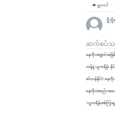
မျှဝေပါ
ဗွီအ
ဆက်စပ်သတင
နေတိုးအဖွဲ့ဝင်အဖြ
ကန်နဲ့ ယူကရိန်း နို
ဖင်လန်နိုင်ငံ နေတို
နေတိုးအစည်းအဝေးတ
“ယူကရိန်းစစ်ကြာရ