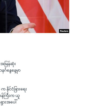
 အမြန်ဆုံး
်္ဂနွေနေ့မှာ
 နိုင်ငံခြားရေး
းဝန်ကြီးက ယူ
ရှားအပေါ်