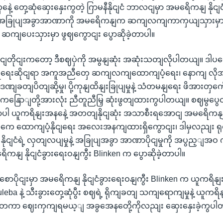
နေဲ့ တှေ့ဆုံဆှေးနှေးကွတဲ့ ဂြာမနီနိုငျငံ ဘာလငျမှာ အမရေိကနျ နိုငျင
့ အခြုပျအခွာအာဏာကို အမရေိကနျက ဆကျလကျကာကှယျသှားမှာဖွဈ
ဆကျပေးသှားမှာ ဖွဈကွောငျး ပွောဆိုခဲ့တာပါ။
ငျတိုငျးကတော့ ဒီစဈပှဲကို အမွနျဆုံး အဆုံးသတျလိုပါတယျ။ ဒါပ
ွုံရေးဆိုငျရာ အကူအညီတှေ ဆကျလကျထောကျပံ့ရေး၊ နောကျ လို
ဒဏျခတျပိတျဆို့မှု၊ ပို့ကုနျထိနျးခြုပျမှုနဲ့ သံတမနျရေး ဖိအားတ
 ကနြောျတို့အားလုံး ညီတူညီမြှ ဆုံးဖွတျထားကွပါတယျ။ စဈမွပွေင
မှောပါ ယူကရိနျးအနနေဲ့ အတတျနိုငျဆုံး အသာစီးရအောငျ အမရေိက
ကေ ထောကျပံ့နိုငျရေး အလေးအနကျထားရှိကွောငျး၊ ဒါမှလညျး ရုရှားရ
ီး နိုငျငံရဲ့ လှတျလပျမှုနဲ့ အခြုပျအခွာ အာဏာပိုငျမှုကို အပွည့ျအဝ 
ကနျ နိုငျငံခွားရေးဝနျကွီး Blinken က ပွောဆိုခဲ့တာပါ။
ောပိုငျးမှာ အမရေိကနျ နိုငျငံခွားရေးဝနျကွီး Blinken က ယူကရိနျး 
uleba နဲ့ သီးခွားတှေ့ဆုံပွီး စဈရဲ့ ရိုကျခတျ သကျရောကျမှုနဲ့ ယူကရ
ိုငျငံတကာ ဈေးကှကျရမယ့ျ အခွအေနတေို့ကိုလညျး ဆှေးနှေးခဲ့ကွပ