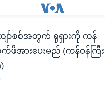
ော်စစ်အတွက် ရုရှားကို ကန်
်ဖိအားပေးမည် (ကန်ဝန်ကြီး
n)
န)