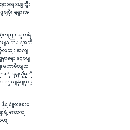
ံခွားရေးဝနျကွီး
ပွီး ရုရှားအ
မေဲ့လညျး ယူကရိ
အပျခကြျနဲ့အညီ
ှကေိုလညျး ဆကျ
ျမှာရော စေ့စပျ
နျ၊ မဟာမိတျတှ
ဲ့ ရနျလိုမှုကို
ကာကှယျနိုငျမှာဖွ
နိုငျငံခွားရေးဝ
ိနျးရဲ့ ကောကျ
ါတယျ။