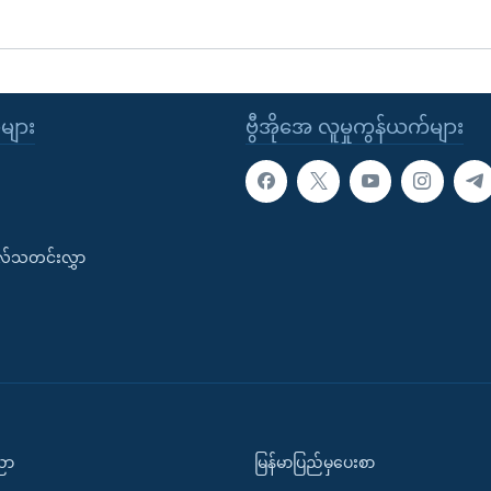
ုများ
ဗွီအိုအေ လူမှုကွန်ယက်များ
းလ်သတင်းလွှာ
ပညာ
မြန်မာပြည်မှပေးစာ