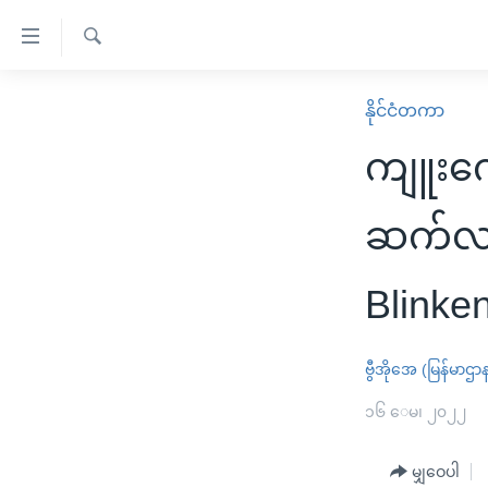
သုံး
ရ
ရှာဖွေ
လွယ်ကူ
မူလစာမျက်နှာ
နိုင်ငံတကာ
ရ
စေ
မြန်မာ
လာ
ကျူးကျ
သည့်
ဒ်
ကမ္ဘာ့သတင်းများ
Link
ဗွီဒီယို
နိုင်ငံတကာ
ဆက်လက
များ
သတင်းလွတ်လပ်ခွင့်
အမေရိကန်
ပင်မ
Blinke
ရပ်ဝန်းတခု လမ်းတခု အလွန်
တရုတ်
အကြောင်းအရာ
အင်္ဂလိပ်စာလေ့လာမယ်
အစ္စရေး-ပါလက်စတိုင်း
သို့
ဗွီအိုအေ (မြန်မာဌာ
အပတ်စဉ်ကဏ္ဍများ
အမေရိကန်သုံးအီဒီယံ
ကျော်
ကြည့်
ရေဒီယိုနှင့်ရုပ်သံ အချက်အလက်များ
၁၆ ေမ၊ ၂၀၂၂
မကြေးမုံရဲ့ အင်္ဂလိပ်စာ
ရေဒီယို
ရန်
ရေဒီယို/တီဗွီအစီအစဉ်
ရုပ်ရှင်ထဲက အင်္ဂလိပ်စာ
တီဗွီ
ပင်မ
မျှဝေပါ