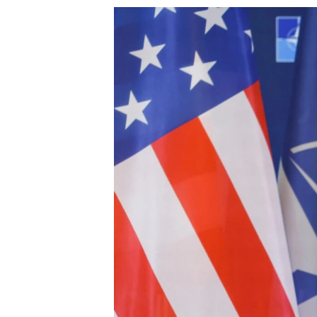
သုတပဒေသာ အင်္ဂလိပ်စာ
အ
ညွန်း
စာမျက်နှာ
သို့
ကျော်
ကြည့်
ရန်
ရှာဖွေ
ရန်
နေရာ
သို့
ကျော်
ရန်