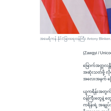
အမေရိကန် နိုင်ငံခြားရေးဝန်ကြီး Antony Blinke
(Zawgyi / Unico
မြောက်အတ္တလန္တိတ
အဆုံးသတ်ဖို့ လိ
အလေးအနက် ပြ
ယူကရိန်းအတွက် 
ဝန်ကြီးတွေနဲ့ တွ
ကရိန်းရဲ့ အချ