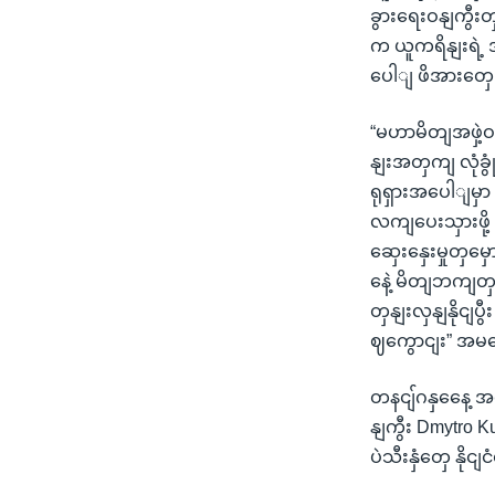
ခွားရေးဝနျကွီးတှ
က ယူကရိနျးရဲ
ပေါျ ဖိအားတှေ 
“မဟာမိတျအဖှဲ့ဝ
နျးအတှကျ လုံခ
ရုရှားအပေါျမှာ 
လကျပေးသှားဖို့
ဆှေးနှေးမှုတှ
နေဲ့ မိတျဘကျတှ
တှနျးလှနျနိုငျပွ
ဈကွောငျး” အမရေိ
တနငျ်ဂနှနေေ့ အစ
နျကွီး Dmytro K
ပဲသီးနှံတှေ န