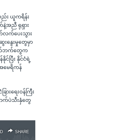
လည်း ယူကရိန်း
ဲ့အညီ ရုရှား
း ဆက်လက်ပေးသွား
ေးနွေးမှုတွေမှာ
မိတ်ဘက်တွေက
်ပြီး နိုင်ငံရဲ့
” အမေရိကန်
်ငံခြားရေးဝန်ကြီး
ောက်ပဲသီးနှံတွေ
D
SHARE