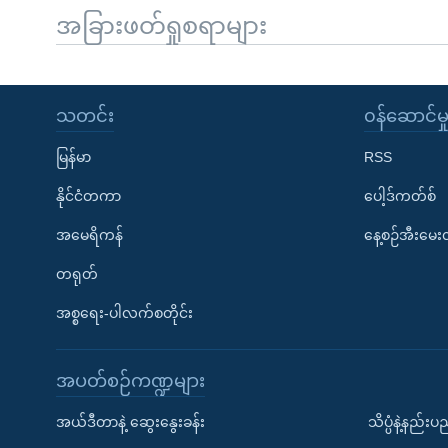
အခြားဖတ်ရှုစရာများ
သတင်း
၀န်ဆောင်မှ
မြန်မာ
RSS
နိုင်ငံတကာ
ပေါ့ဒ်ကတ်စ်
အမေရိကန်
နေ့စဉ်အီးမေ
တရုတ်
အစ္စရေး-ပါလက်စတိုင်း
အပတ်စဉ်ကဏ္ဍများ
အယ်ဒီတာနဲ့ ဆွေးနွေးခန်း
သိပ္ပံနဲ့နည်း