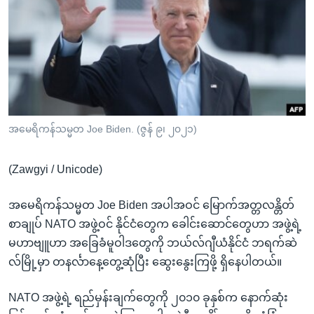
အ
သုတပဒေသာ အင်္ဂလိပ်စာ
ညွန်း
Learning English
စာမျက်နှာ
သို့
ဗွီအိုအေ လူမှုကွန်ယက်များ
ကျော်
ကြည့်
ရန်
ဘာသာစကားများ
အမေရိကန်သမ္မတ Joe Biden. (ဇွန် ၉၊ ၂၀၂၁)
ရှာဖွေ
ရန်
(Zawgyi / Unicode)
နေရာ
သို့
အမေရိကန်သမ္မတ Joe Biden အပါအဝင် မြောက်အတ္တလန္တိတ်
ကျော်
စာချုပ် NATO အဖွဲ့ဝင် နိုင်ငံတွေက ခေါင်းဆောင်တွေဟာ အဖွဲ့ရဲ့
ရန်
မဟာဗျူဟာ အခြေခံမူဝါဒတွေကို ဘယ်လ်ဂျီယံနိုင်ငံ ဘရက်ဆဲ
လ်မြို့မှာ တနင်္လာနေ့တွေ့ဆုံပြီး ဆွေးနွေးကြဖို့ ရှိနေပါတယ်။
NATO အဖွဲ့ရဲ့ ရည်မှန်းချက်တွေကို ၂၀၁၀ ခုနှစ်က နောက်ဆုံး