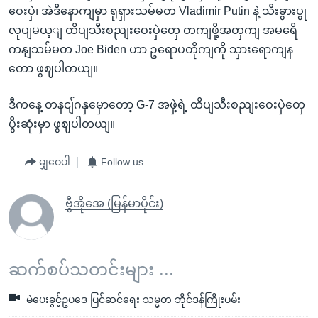
ဝေးပှဲ၊ အဲဒီနောကျမှာ ရုရှားသမ်မတ Vladimir Putin နဲ့ သီးခွားပွု
လုပျမယ့ျ ထိပျသီးစညျးဝေးပှဲတှေ တကျဖို့အတှကျ အမရေိ
ကနျသမ်မတ Joe Biden ဟာ ဥရောပတိုကျကို သှားရောကျန
တော ဖွဈပါတယျ။
ဒီကနေ့ တနငျ်ဂနှမှောတော့ G-7 အဖှဲ့ရဲ့ ထိပျသီးစညျးဝေးပှဲတှေ
ပွီးဆုံးမှာ ဖွဈပါတယျ။
မျှဝေပါ
Follow us
ဗွီအိုအေ (မြန်မာပိုင်း)
ဆက်စပ်သတင်းများ ...
မဲပေးခွင့်ဥပဒေ ပြင်ဆင်ရေး သမ္မတ ဘိုင်ဒန်ကြိုးပမ်း