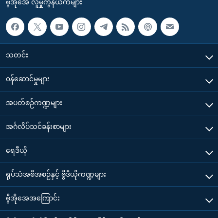
ဗွီအိုအေ လူမှုကွန်ယက်များ
သတင်း
၀န်ဆောင်မှုများ
အပတ်စဉ်ကဏ္ဍများ
အင်္ဂလိပ်သင်ခန်းစာများ
ရေဒီယို
ရုပ်သံအစီအစဉ်နှင့် ဗွီဒီယိုကဏ္ဍများ
ဗွီအိုအေအကြောင်း