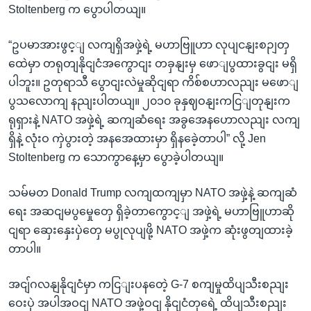
Stoltenberg က ပွောပါတယျ။
“ဥပမာအားဖွင့ျ လကျရှိအဖှဲ့ရဲ့ မဟာဗြူဟာ လုပျငနျးစဉျတှ
ထေဲမှာ တရုတျနိုငျငံအကွောငျး တခှနျးမှ ဖောျပွထားခွငျး မရှိ
ပါဘူး။ ဥတုရာသီ ပွောငျးလဲမှုဆိုငျရာ ကိစ်စဟာလညျး မဖောျ
ပွသလောကျ နညျးပါတယျ။ ၂၀၁၀ ခုနှဈဝနျးကငြျတုနျးက
ရုရှားနဲ့ NATO အဖှဲ့ရဲ့ ဆကျဆံရေး အခွအေနဟောလညျး လကျ
ရှိနဲ့ လုံးဝ ကှဲပွားတဲ့ အနအေထားမှာ ရှိနခေဲ့တာပါ” လို့ Jen
Stoltenberg က သောကွာနေ့မှာ ပွောခဲ့ပါတယျ။
သမ်မတ Donald Trump လကျထကျမှာ NATO အဖှဲ့နဲ့ ဆကျဆံ
ရေး အဆငျမပွမှေုတှေ ရှိခဲ့တာကွောင့ျ အဖှဲ့ရဲ့ မဟာဗြူဟာဆို
ငျရာ ဆှေးနှေးပှဲတှေ မပွုလုပျဖို့ NATO အဖှဲ့က ဆုံးဖွတျထားခဲ့
တာပါ။
အငျ်ဂလနျနိုငျငံမှာ ကငြျးပနတေဲ့ G-7 စကျမှုထိပျသီးစညျး
ဝေးပှဲ အပါအဝငျ NATO အဖှဲ့ဝငျ နိုငျငံတှရေဲ့ ထိပျသီးစညျး