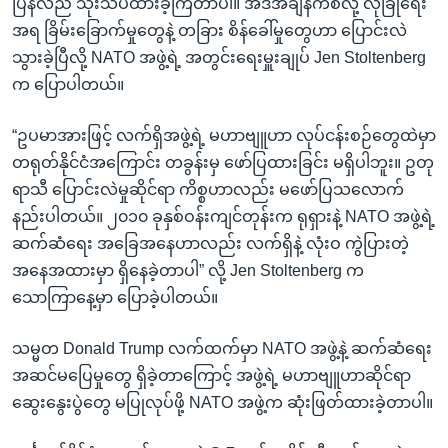
ပြန်လည် သုံးသပ်ထားခဲ့ကြတာပါ။ အဲဒီအချိန်ကစလို့ လုံခြုံရေး
အရ ခြိမ်းခြောက်မှုတွေနဲ့ တခြား စိန်ခေါ်မှုတွေဟာ ပြောင်းလဲ
သွားခဲ့ပြီလို့ NATO အဖွဲ့ရဲ့ အတွင်းရေးမှူးချုပ် Jen Stoltenberg
က ပြောပါတယ်။
“ဥပမာအားဖြင့် လက်ရှိအဖွဲ့ရဲ့ မဟာဗျူဟာ လုပ်ငန်းစဉ်တွေထဲမှာ
တရုတ်နိုင်ငံအကြောင်း တခွန်းမှ ဖော်ပြထားခြင်း မရှိပါဘူး။ ဥတု
ရာသီ ပြောင်းလဲမှုဆိုင်ရာ ကိစ္စဟာလည်း မဖော်ပြသလောက်
နည်းပါတယ်။ ၂၀၁၀ ခုနှစ်ဝန်းကျင်တုန်းက ရုရှားနဲ့ NATO အဖွဲ့ရဲ့
ဆက်ဆံရေး အခြေအနေဟာလည်း လက်ရှိနဲ့ လုံးဝ ကွဲပြားတဲ့
အနေအထားမှာ ရှိနေခဲ့တာပါ” လို့ Jen Stoltenberg က
သောကြာနေ့မှာ ပြောခဲ့ပါတယ်။
သမ္မတ Donald Trump လက်ထက်မှာ NATO အဖွဲ့နဲ့ ဆက်ဆံရေး
အဆင်မပြေမှုတွေ ရှိခဲ့တာကြောင့် အဖွဲ့ရဲ့ မဟာဗျူဟာဆိုင်ရာ
ဆွေးနွေးပွဲတွေ မပြုလုပ်ဖို့ NATO အဖွဲ့က ဆုံးဖြတ်ထားခဲ့တာပါ။