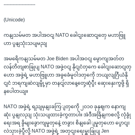
---------------------
(Unicode)
ကနျသမ်မတ အပါအဝငျ NATO ခေါငျးဆောငျတှေ မဟာဗြူ
ဟာ ပွနျသုံးသပျမညျ
အမရေိကနျသမ်မတ Joe Biden အပါအဝငျ မွောကျအတ်တ
လန်တိတျစာခြုပျ NATO အဖှဲ့ဝငျ နိုငျငံတှကေ ခေါငျးဆောငျတှ
ဟော အဖှဲ့ရဲ့ မဟာဗြူဟာ အခွခေံမူဝါဒတှကေို ဘယျလျဂြီယံနို
ငျငံ ဘရကျဆဲလျမွို့မှာ တနငျ်လာနေ့တှေ့ဆုံပွီး ဆှေးနှေးကွဖို့ ရှိ
နပေါတယျ။
NATO အဖှဲ့ရဲ့ ရညျမှနျးခကြျတှကေို ၂၀၁၀ ခုနှဈက နောကျ
ဆုံး ပွနျလညျ သုံးသပျထားခဲ့ကွတာပါ။ အဲဒီအခြိနျကစလို့ လုံခွုံ
ရေးအရ ခွိမျးခွောကျမှုတှနေဲ့ တခွား စိနျခေါျမှုတှဟော ပွောငျး
လဲသှားခဲ့ပွီလို့ NATO အဖှဲ့ရဲ့ အတှငျးရေးမှူးခြုပျ Jen