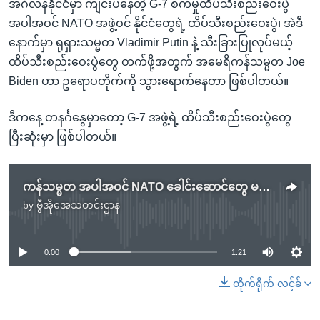
အင်္ဂလန်နိုင်ငံမှာ ကျင်းပနေတဲ့ G-7 စက်မှုထိပ်သီးစည်းဝေးပွဲ
အပါအဝင် NATO အဖွဲ့ဝင် နိုင်ငံတွေရဲ့ ထိပ်သီးစည်းဝေးပွဲ၊ အဲဒီ
နောက်မှာ ရုရှားသမ္မတ Vladimir Putin နဲ့ သီးခြားပြုလုပ်မယ့်
ထိပ်သီးစည်းဝေးပွဲတွေ တက်ဖို့အတွက် အမေရိကန်သမ္မတ Joe
Biden ဟာ ဥရောပတိုက်ကို သွားရောက်နေတာ ဖြစ်ပါတယ်။
ဒီကနေ့ တနင်္ဂနွေမှာတော့ G-7 အဖွဲ့ရဲ့ ထိပ်သီးစည်းဝေးပွဲတွေ
ပြီးဆုံးမှာ ဖြစ်ပါတယ်။
ကန်သမ္မတ အပါအဝင် NATO ခေါင်းဆောင်တွေ မဟာဗျူဟာ ပြန်သုံးသပ်မည်
by
ဗွီအိုအေသတင်းဌာန
No media source currently available
0:00
1:21
တိုက်ရိုက် လင့်ခ်