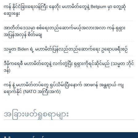
ကန် နိုင်ငံခြားရေးဝန်ကြီး နေတိုး မဟာမိတ်တွေနဲ့ Belgium မှာ တွေ့ဆုံ
ဆွေးနွေး
အာတိတ်ဒေသမှာ စစ်ရေးတည်ဆောက်မယ့်အလားအလာ ကန်-ရုရှား
အပြန်အလှန် စိတ်မချ
သမ္မတ Biden ရဲ့ မဟာမိတ်ပြန်လည်တည်ဆောက်ရေး ဥရောပခရီးစဉ်
ဒီမိုကရေစီ မဟာမိတ်တွေနဲ့ လက်တွဲပြီး ရုရှားကိုရင်ဆိုင်မည် (သမ္မတ ဘိုင်
ဒန်)
ကန် နဲ့ မဟာမိတ်တပ်တွေ ရုပ်သိမ်းပြီးနောက် အာဖဂန် အန္တရာယ် ကျ
ရောက်နိုင် (NATO အကြီးအကဲ)
အခြားဖတ်ရှုစရာများ