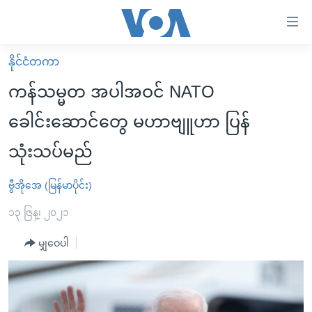
သုံး
ရ
လွယ်ကူ
နိုင်ငံတကာ
မူလစာမျက်နှာ
စေ
ကန်သမ္မတ အပါအဝင် NATO
မြန်မာ
သည့်
ခေါင်းဆောင်တွေ မဟာဗျူဟာ ပြန်
ကမ္ဘာ့သတင်းများ
Link
သုံးသပ်မည်
ဗွီဒီယို
နိုင်ငံတကာ
များ
သတင်းလွတ်လပ်ခွင့်
အမေရိကန်
ပင်မ
ဗွီအိုအေ (မြန်မာပိုင်း)
ရပ်ဝန်းတခု လမ်းတခု အလွန်
တရုတ်
အကြောင်းအရာ
၁၃ ဇြန္၊ ၂၀၂၁
သို့
အင်္ဂလိပ်စာလေ့လာမယ်
အစ္စရေး-ပါလက်စတိုင်း
ကျော်
မျှဝေပါ
အပတ်စဉ်ကဏ္ဍများ
အမေရိကန်သုံးအီဒီယံ
ကြည့်
ရေဒီယိုနှင့်ရုပ်သံ အချက်အလက်များ
မကြေးမုံရဲ့ အင်္ဂလိပ်စာ
ရေဒီယို
ရန်
ပင်မ
ရေဒီယို/တီဗွီအစီအစဉ်
ရုပ်ရှင်ထဲက အင်္ဂလိပ်စာ
တီဗွီ