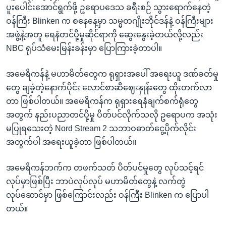
ပူးပေါင်းအောင်ရွက်ဖို့ ဥရောပဒေသ ခရီးစဉ် သွားရောက်နေတဲ့
ဝန်ကြီး Blinken က စနေနေ့မှာ သမ္မတဂျိုးဘိုင်ဒန်နဲ့ ဝန်ကြီးများ
အဖွဲ့နဲ့အတူ ရေနံတင်ပို့မှုဆိုင်ရာကို ဆွေးနွေးခဲ့တယ်လို့လည်း
NBC ရုပ်သံမေးမြန်းခန်းမှာ ပြောကြားခဲ့တာပါ။
အမေရိကန်နဲ့ မဟာမိတ်တွေက ရုရှားအပေါ် အရေးယူ ဒဏ်ခတ်မှု
တွေ ချခဲ့တဲ့နောက်ပိုင်း လောင်စာဆီဈေးနှုန်းတွေ ထိုးတက်လာ
တာ ဖြစ်ပါတယ်။ အမေရိကန်က ရုရှားရေနံချက်စက်ရုံတွေ
အတွက် နည်းပညာတင်ပို့မှု ပိတ်ပင်လိုက်သလို ဥရောပက အသုံး
မပြုရသေးတဲ့ Nord Stream 2 သဘာဝဓာတ်ငွေ့ပိုက်လိုင်း
အတွက်ပါ အရေးယူခဲ့တာ ဖြစ်ပါတယ်။
အမေရိကန်ဘက်က တဖက်သတ် ပိတ်ပင်မှုတွေ လုပ်သင့်ရင်
လုပ်မှာဖြစ်ပြီး ဘာပဲလုပ်လုပ် မဟာမိတ်တွေနဲ့ လက်တွဲ
လုပ်ဆောင်မှာ ဖြစ်ကြောင်းလည်း ဝန်ကြီး Blinken က ပြောပါ
တယ်။