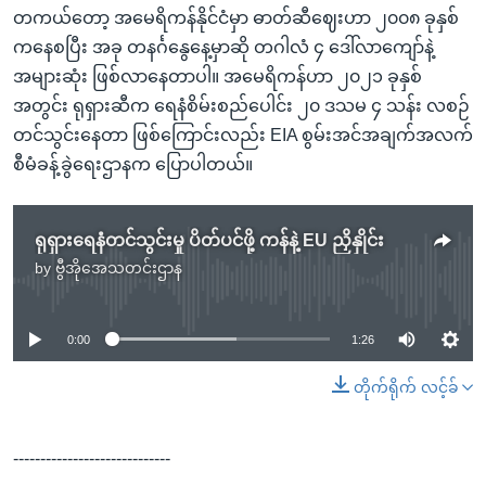
တကယ်တော့ အမေရိကန်နိုင်ငံမှာ ဓာတ်ဆီဈေးဟာ ၂၀၀၈ ခုနှစ်
ကနေစပြီး အခု တနင်္ဂနွေနေ့မှာဆို တဂါလံ ၄ ဒေါ်လာကျော်နဲ့
အများဆုံး ဖြစ်လာနေတာပါ။ အမေရိကန်ဟာ ၂၀၂၁ ခုနှစ်
အတွင်း ရုရှားဆီက ရေနံစိမ်းစည်ပေါင်း ၂၀ ဒသမ ၄ သန်း လစဉ်
တင်သွင်းနေတာ ဖြစ်ကြောင်းလည်း EIA စွမ်းအင်အချက်အလက်
စီမံခန့်ခွဲရေးဌာနက ပြောပါတယ်။
ရုရှားရေနံတင်သွင်းမှု ပိတ်ပင်ဖို့ ကန်နဲ့ EU ညှိနှိုင်း
by
ဗွီအိုအေသတင်းဌာန
No media source currently available
0:00
1:26
တိုက်ရိုက် လင့်ခ်
-----------------------------