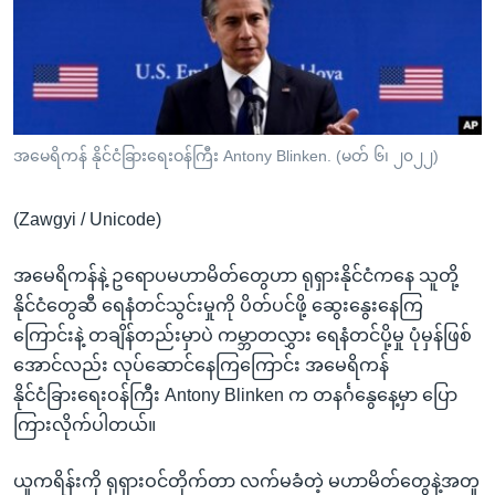
အ
သုတပဒေသာ အင်္ဂလိပ်စာ
ညွန်း
Learning English
စာမျက်နှာ
သို့
ဗွီအိုအေ လူမှုကွန်ယက်များ
ကျော်
ကြည့်
အမေရိကန် နိုင်ငံခြားရေးဝန်ကြီး Antony Blinken. (မတ် ၆၊ ၂၀၂၂)
ရန်
ဘာသာစကားများ
ရှာဖွေ
(Zawgyi / Unicode)
ရန်
နေရာ
အမေရိကန်နဲ့ ဥရောပမဟာမိတ်တွေဟာ ရုရှားနိုင်ငံကနေ သူတို့
သို့
နိုင်ငံတွေဆီ ရေနံတင်သွင်းမှုကို ပိတ်ပင်ဖို့ ဆွေးနွေးနေကြ
ကျော်
ကြောင်းနဲ့ တချိန်တည်းမှာပဲ ကမ္ဘာတလွှား ရေနံတင်ပို့မှု ပုံမှန်ဖြစ်
ရန်
အောင်လည်း လုပ်ဆောင်နေကြကြောင်း အမေရိကန်
နိုင်ငံခြားရေးဝန်ကြီး Antony Blinken က တနင်္ဂနွေနေ့မှာ ပြော
ကြားလိုက်ပါတယ်။
ယူကရိန်းကို ရုရှားဝင်တိုက်တာ လက်မခံတဲ့ မဟာမိတ်တွေနဲ့အတူ