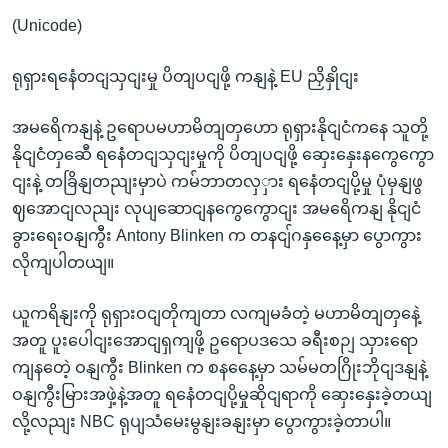
(Unicode)
ရုရှားရနေံတငျသှငျးမှု ပိတျပငျဖို့ ကနျနဲ့ EU ညှိနှိုငျး
အမရေိကနျနဲ့ ဥရောပမဟာမိတျတှဟော ရုရှားနိုငျငံကနေ သူတို့
နိုငျငံတှဆေီ ရနေံတငျသှငျးမှုကို ပိတျပငျဖို့ ဆှေးနှေးနကွေကွော
ငျးနဲ့ တခြိနျတညျးမှာပဲ ကမ်ဘာတလှှား ရနေံတငျပို့မှု ပုံမှနျဖွ
ဈအောငျလညျး လုပျဆောငျနကွေကွောငျး အမရေိကနျ နိုငျငံ
ခွားရေးဝနျကွီး Antony Blinken က တနငျ်ဂနှနေေ့မှာ ပွောကွား
လိုကျပါတယျ။
ယူကရိနျးကို ရုရှားဝငျတိုကျတာ လကျမခံတဲ့ မဟာမိတျတှနေဲ့
အတူ ပူးပေါငျးအောငျရှကျဖို့ ဥရောပဒသေ ခရီးစဉျ သှားရော
ကျနတေဲ့ ဝနျကွီး Blinken က စနနေေ့မှာ သမ်မတဂြိုးဘိုငျဒနျနဲ့
ဝနျကွီးမြားအဖှဲ့နဲ့အတူ ရနေံတငျပို့မှုဆိုငျရာကို ဆှေးနှေးခဲ့တယျ
လို့လညျး NBC ရုပျသံမေးမွနျးခနျးမှာ ပွောကွားခဲ့တာပါ။