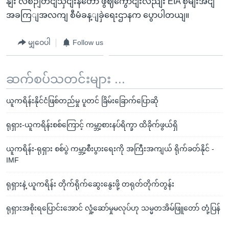
နျး လစဉျတငျသှငျးနတော ဖွဈကွောငျးလညျး EIA စှမျးအငျ
အခကြျအလကျ စီမံခန့ျခှဲရေးဌာနက ပွောပါတယျ။
မျှဝေပါ
Follow us
ဆက်စပ်သတင်းများ ...
ယူကရိန်းနိုင်ငံဖြစ်တည်မှု ပူတင် ခြိမ်းခြောက်ပြောဆို
ရုရှား-ယူကရိန်းစစ်ကြောင့် ကမ္ဘာ့စားနပ်ရိက္ခာ ထိခိုက်ဖွယ်ရှိ
ယူကရိန်း-ရုရှား စစ်ပွဲ ကမ္ဘာ့စီးပွားရေးကို အကြီးအကျယ် ရိုက်ခတ်နိုင် -
IMF
ရုရှားနဲ့ ယူကရိန်း တိုက်ရိုက်ဆွေးနွေးဖို့ တရုတ်တိုက်တွန်း
ရုရှားအစိုးရပြောင်းအောင် လှုံ့ဆော်မှုမလုပ်ဟု သမ္မတအိမ်ဖြူတော် တုံ့ပြန်