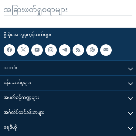
အခြားဖတ်ရှုစရာများ
ဗွီအိုအေ လူမှုကွန်ယက်များ
သတင်း
၀န်ဆောင်မှုများ
အပတ်စဉ်ကဏ္ဍများ
အင်္ဂလိပ်သင်ခန်းစာများ
ရေဒီယို