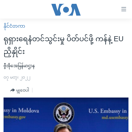
သုံး
ရ
လွယ်ကူ
နိုင်ငံတကာ
မူလစာမျက်နှာ
စေ
ရုရှားရေနံတင်သွင်းမှု ပိတ်ပင်ဖို့ ကန်နဲ့ EU
မြန်မာ
သည့်
ညှိနှိုင်း
ကမ္ဘာ့သတင်းများ
Link
ဗွီဒီယို
နိုင်ငံတကာ
ဗွီအိုအေမြန်မာဌာန
များ
သတင်းလွတ်လပ်ခွင့်
အမေရိကန်
၀၇ မတ္၊ ၂၀၂၂
ပင်မ
ရပ်ဝန်းတခု လမ်းတခု အလွန်
တရုတ်
အကြောင်းအရာ
မျှဝေပါ
သို့
အင်္ဂလိပ်စာလေ့လာမယ်
အစ္စရေး-ပါလက်စတိုင်း
ကျော်
အပတ်စဉ်ကဏ္ဍများ
အမေရိကန်သုံးအီဒီယံ
ကြည့်
ရေဒီယိုနှင့်ရုပ်သံ အချက်အလက်များ
မကြေးမုံရဲ့ အင်္ဂလိပ်စာ
ရေဒီယို
ရန်
ပင်မ
ရေဒီယို/တီဗွီအစီအစဉ်
ရုပ်ရှင်ထဲက အင်္ဂလိပ်စာ
တီဗွီ