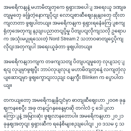
အမရေိကနျနဲ့ မဟာမိတျတှကေ ရုရှားအပေါျ အရေးယူ ဒဏျခ
တျမှုတှေ ခခြဲ့တဲ့နောကျပိုငျး လောငျစာဆီဈေးနှုနျးတှေ ထိုးတ
ကျလာတာ ဖွဈပါတယျ။ အမရေိကနျက ရုရှားရနေံခကြျစကျ
ရုံတှအေတှကျ နညျးပညာတငျပို့မှု ပိတျပငျလိုကျသလို ဥရောပ
က အသုံးမပွုရသေးတဲ့ Nord Stream 2 သဘာဝဓာတျငှေ့ပိုကျ
လိုငျးအတှကျပါ အရေးယူခဲ့တာ ဖွဈပါတယျ။
အမရေိကနျဘကျက တဖကျသတျ ပိတျပငျမှုတှေ လုပျသင့ျ
ရငျ လုပျမှာဖွဈပွီး ဘာပဲလုပျလုပျ မဟာမိတျတှနေဲ့ လကျတှဲလု
ပျဆောငျမှာ ဖွဈကွောငျးလညျး ဝနျကွီး Blinken က ပွောပါတ
ယျ။
တကယျတော့ အမရေိကနျနိုငျငံမှာ ဓာတျဆီဈေးဟာ ၂၀၀၈ ခုနှ
ဈကနစေပွီး အခု တနငျ်ဂနှနေေ့မှာဆို တဂါလံ ၄ ဒေါျလာ
ကြောျနဲ့ အမြားဆုံး ဖွဈလာနတောပါ။ အမရေိကနျဟာ ၂၀၂၁
ခုနှဈအတှငျး ရုရှားဆီက ရနေံစိမျးစညျပေါငျး ၂၀ ဒသမ ၄ သ