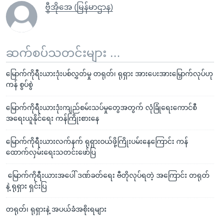
ဗွီအိုအေ (မြန်မာဌာန)
ဆက်စပ်သတင်းများ ...
မြောက်ကိုရီးယားဒုံးပစ်လွှတ်မှု တရုတ်၊ ရုရှား အားပေးအားမြှောက်လုပ်ဟု
ကန် စွပ်စွဲ
မြောက်ကိုရီးယားဒုံးကျည်စမ်းသပ်မှုတွေအတွက် လုံခြုံရေးကောင်စီ
အရေးယူနိုင်ရေး ကန်ကြိုးစားနေ
မြောက်ကိုရီးယားလက်နက် ရုရှားဝယ်ဖို့ကြိုးပမ်းနေကြောင်း ကန်
ထောက်လှမ်းရေးသတင်းဖော်ပြ
မြောက်ကိုရီးယားအပေါ် ဒဏ်ခတ်ရေး ဗီတိုလုပ်ရတဲ့ အကြောင်း တရုတ်
နဲ့ ရုရှား ရှင်းပြ
တရုတ်၊ ရုရှားနဲ့ အပယ်ခံအစိုးရများ