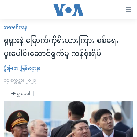
သုံး
ရ
လွယ်ကူ
အမေရိကန်
မူလစာမျက်နှာ
စေ
ရုရှားနဲ့ မြောက်ကိုရီးယားကြား စစ်ရေး
မြန်မာ
သည့်
ပူးပေါင်းဆောင်ရွက်မှု ကန်စိုးရိမ်
ကမ္ဘာ့သတင်းများ
Link
ဗွီဒီယို
နိုင်ငံတကာ
ဗွီအိုအေ (မြန်မာဌာန)
များ
သတင်းလွတ်လပ်ခွင့်
အမေရိကန်
၁၄ စက္တင္ဘာ၊ ၂၀၂၃
ပင်မ
ရပ်ဝန်းတခု လမ်းတခု အလွန်
တရုတ်
အကြောင်းအရာ
မျှဝေပါ
သို့
အင်္ဂလိပ်စာလေ့လာမယ်
အစ္စရေး-ပါလက်စတိုင်း
ကျော်
အပတ်စဉ်ကဏ္ဍများ
အမေရိကန်သုံးအီဒီယံ
ကြည့်
ရေဒီယိုနှင့်ရုပ်သံ အချက်အလက်များ
မကြေးမုံရဲ့ အင်္ဂလိပ်စာ
ရေဒီယို
ရန်
ပင်မ
ရေဒီယို/တီဗွီအစီအစဉ်
ရုပ်ရှင်ထဲက အင်္ဂလိပ်စာ
တီဗွီ