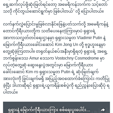
ရှေ့ဆက်လုပ်ဖို့ဆုံးဖြတ်ရင်တော့ အမေရိကန်ဘက်က သင့်တော်
သလို ကိုင်တွယ်ဆောင်ရွက်မှာ ဖြစ်ပါတယ်" လို့ ပြောပါတယ်။
လက်နက်လွှဲပြောင်းမှုဖြစ်လာနိုင်ခြေနဲ့ပတ်သက်လို့ အမေရိကန်နဲ့
တောင်ကိုရီးယားတို့က သတိပေးနေတဲ့ကြားမှာပဲ ရုရှားရဲ့
အာကာသလွှတ်တင်ရေးဌာနမှာ ရုရှားသမ္မတ Vladimir Putin နဲ့
မြောက်ကိုရီးယားခေါင်းဆောင် Kim Jong Un တို့ ဗုဒ္ဓဟူးနေ့မှာ
တွေ့ဆုံခဲ့ကြတာပါ။ တရုတ်နယ်စပ်အနီးမှာရှိရတဲ့ ရုရှားရဲ့ အရှေ့
ဘက်စွန်းဒေသ Amur ဒေသက Vostochny Cosmodrome မှာ
လုပ်တဲ့တွေ့ဆုံ ဆွေးနွေးပွဲအတွင်းမှာ မြောက်ကိုရီးယား
ခေါင်းဆောင် Kim က ရုရှားသမ္မတ Putin ရဲ့ ဆုံးဖြတ်ချက်
အားလုံးကို ခြွင်းချက်မရှိ အပြည့်အဝထောက်ခံကြောင်း ကတိပြု
ခဲ့ပြီး ဒါဟာဆိုရင် ရုရှားရဲ့ယူကရိန်းစစ်ပွဲကို ရည်ညွှန်းပြောဆိုပုံ ရ
ပါတယ်။
ရုရှားနဲ့ မြောက်ကိုရီးယားကြား စစ်ရေးပူးပေါင်းဆောင်ရွက်မှု ကန်စိုးရိမ်