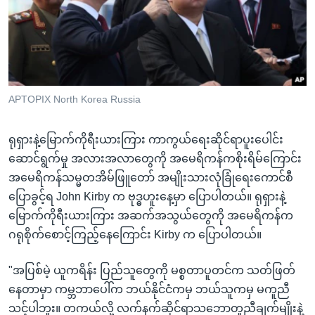
အ
သုတပဒေသာ အင်္ဂလိပ်စာ
ညွန်း
Learning English
စာမျက်နှာ
သို့
ဗွီအိုအေ လူမှုကွန်ယက်များ
ကျော်
ကြည့်
APTOPIX North Korea Russia
ရန်
ဘာသာစကားများ
ရှာဖွေ
ရုရှားနဲ့မြောက်ကိုရီးယားကြား ကာကွယ်ရေးဆိုင်ရာပူးပေါင်း
ရန်
ဆောင်ရွက်မှု အလားအလာတွေကို အမေရိကန်ကစိုးရိမ်ကြောင်း
နေရာ
အမေရိကန်သမ္မတအိမ်ဖြူတော် အမျိုးသားလုံခြုံရေးကောင်စီ
သို့
ပြောခွင့်ရ John Kirby က ဗုဒ္ဓဟူးနေ့မှာ ပြောပါတယ်။ ရုရှားနဲ့
ကျော်
မြောက်ကိုရီးယားကြား အဆက်အသွယ်တွေကို အမေရိကန်က
ရန်
ဂရုစိုက်စောင့်ကြည့်နေကြောင်း Kirby က ပြောပါတယ်။
"အပြစ်မဲ့ ယူကရိန်း ပြည်သူတွေကို မစ္စတာပူတင်က သတ်ဖြတ်
နေတာမှာ ကမ္ဘဘာပေါ်က ဘယ်နိုင်ငံကမှ ဘယ်သူကမှ မကူညီ
သင့်ပါဘူး။ တကယ်လို့ လက်နက်ဆိုင်ရာသဘောတူညီချက်မျိုးနဲ့