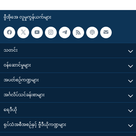
ဗွီအိုအေ လူမှုကွန်ယက်များ
သတင်း
၀န်ဆောင်မှုများ
အပတ်စဉ်ကဏ္ဍများ
အင်္ဂလိပ်သင်ခန်းစာများ
ရေဒီယို
ရုပ်သံအစီအစဉ်နှင့် ဗွီဒီယိုကဏ္ဍများ