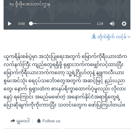
by
ဗွီအိုအေသတင်းဌာန
No media source currently available
0:00
1:24
တိုက်ရိုက် လင့်ခ်
ယူကရိန်းစစ်ပွဲမှာ အသုံးပြုရေးအတွက် မြောက်ကိုရီးယားထံက
လက်နက်ကြီး ကျည်တွေရရှိဖို့ ရုရှားဘက်ကမျှော်လင့်ထားပြီး
မြောက်ကိုရီးယားဘက်ကတော့ သူ့ရဲ့ဂြိုဟ်တုနဲ့ နျူကလီးယား
စွမ်းအင်သုံး ရေငုပ်သင်္ဘောတွေအတွက် အဆင့်မြင့် နည်းပညာ
တွေ၊ နောက် ရုရှားထံက စားနပ်ရိက္ခာထောက်ပံ့မှုလည်း လိုလား
နေပုံ ရကြောင်း အမည်မဖော်တဲ့ အနောက်နိုင်ငံအရာရှိတွေရဲ့
ပြောဆိုချက်ကိုကိုးကားပြီး သတင်းတွေက ဖော်ပြကြပါတယ်။
မျှဝေပါ
Follow us