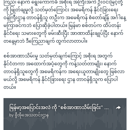
ကြည်၊ နောက် ရွေးကောက်ခံ အစိုးရ အကြီးအကဲ ဦးဝင်းမြင့်တို့
ကို ဖြုတ်ချမှုလို့ သတ်မှတ်ကြောင်း အမေရိကန် နိုင်ငံခြားရေး
ဝန်ကြီးဌာန တာဝန်ရှိသူ တဦးက အမေရိကန် စံတော်ချိန် အင်္ဂါနေ့
မကြာခင်ကဘဲ ပြောဆိုခဲ့ပါတယ်။ မြန်မာ စစ်တပ်က ထိပ်တန်း
နိုင်ငံရေး သမားတွေကို ဖမ်းဆီးပြီး အာဏာထိန်းချုပ်ပြီး နောက်
တနေ့မှာဘဲ ဒီကြေညာချက် ထွက်လာတာပါ။
စစ်အာဏာသိမ်းမှု သတ်မှတ်ချက်ကြောင့် အစိုးရ အတွက်
နိုင်ငံတကာ အထောက်အပံ့တွေကို ကန့်သတ်တာမျိုး၊ နောက်
တာဝန်ရှိသူတွေကို အမေရိကန်က အရေးယူတာမျိုးတွေ ဖြစ်လာ
မယ်လို့ အမေရိကန် နိုင်ငံခြားရေး ဌာန တာဝန်ရှိသူက ပြောပါ
တယ်။
မြန်မာ့အပြောင်းအလဲ ကို “စစ်အာဏာသိမ်းခြင်း” အဖြစ် အမေရိကန် သတ်မှတ်လိုက်ပြီ
by
ဗွီအိုအေသတင်းဌာန
No media source currently available