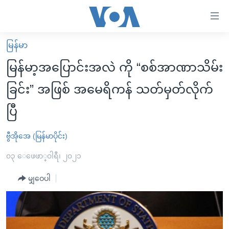
သုံး
ရ
လွယ်ကူ
မြန်မာ
မူလစာမျက်နှာ
စေ
မြန်မာ့အပြောင်းအလဲ ကို “စစ်အာဏာသိမ်း
မြန်မာ
သည့်
ခြင်း” အဖြစ် အမေရိကန် သတ်မှတ်လိုက်
ကမ္ဘာ့သတင်းများ
Link
ပြီ
ဗွီဒီယို
နိုင်ငံတကာ
များ
သတင်းလွတ်လပ်ခွင့်
အမေရိကန်
ပင်မ
ဗွီအိုအေ (မြန်မာပိုင်း)
ရပ်ဝန်းတခု လမ်းတခု အလွန်
တရုတ်
အကြောင်းအရာ
၀၃ ေဖေဖာ္၀ါရီ၊ ၂၀၂၁
သို့
အင်္ဂလိပ်စာလေ့လာမယ်
အစ္စရေး-ပါလက်စတိုင်း
ကျော်
မျှဝေပါ
အပတ်စဉ်ကဏ္ဍများ
အမေရိကန်သုံးအီဒီယံ
ကြည့်
ရေဒီယိုနှင့်ရုပ်သံ အချက်အလက်များ
မကြေးမုံရဲ့ အင်္ဂလိပ်စာ
ရေဒီယို
ရန်
ပင်မ
ရေဒီယို/တီဗွီအစီအစဉ်
ရုပ်ရှင်ထဲက အင်္ဂလိပ်စာ
တီဗွီ