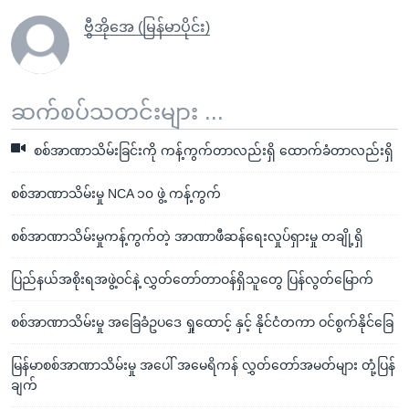
ဗွီအိုအေ (မြန်မာပိုင်း)
ဆက်စပ်သတင်းများ ...
စစ်အာဏာသိမ်းခြင်းကို ကန့်ကွက်တာလည်းရှိ ထောက်ခံတာလည်းရှိ
စစ်အာဏာသိမ်းမှု NCA ၁၀ ဖွဲ့ ကန့်ကွက်
စစ်အာဏာသိမ်းမှုကန့်ကွက်တဲ့ အာဏာဖီဆန်ရေးလှုပ်ရှားမှု တချို့ရှိ
ပြည်နယ်အစိုးရအဖွဲ့ဝင်နဲ့ လွှတ်တော်တာဝန်ရှိသူတွေ ပြန်လွတ်မြောက်
စစ်အာဏာသိမ်းမှု အခြေခံဥပဒေ ရှုထောင့် နှင့် နိုင်ငံတကာ ဝင်စွက်နိုင်ခြေ
မြန်မာစစ်အာဏာသိမ်းမှု အပေါ် အမေရိကန် လွှတ်တော်အမတ်များ တုံ့ပြန်
ချက်