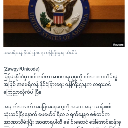
အ
သုတပဒေသာ အင်္ဂလိပ်စာ
ညွန်း
Learning English
စာမျက်နှာ
သို့
ဗွီအိုအေ လူမှုကွန်ယက်များ
ကျော်
ကြည့်
ရန်
ဘာသာစကားများ
အမေရိကန် နိုင်ငံခြားရေး ဝန်ကြီးဌာန တံဆိပ်
ရှာဖွေ
ရန်
(Zawgyi/Unicode)
နေရာ
မြန်မာနိုင်ငံမှာ စစ်တပ်က အာဏာရယူမှုကို စစ်အာဏာသိမ်းမှု
သို့
အဖြစ် အမေရိကန် နိုင်ငံခြားရေး ဝန်ကြီးဌာနက တရားဝင်
ကျော်
ကြေညာလိုက်ပါပြီ။
ရန်
အချက်အလက် အခြေအနေတွေကို အသေအချာ ဆန်းစစ်
သုံးသပ်ပြီးနောက် ဖေဖော်ဝါရီလ ၁ ရက်နေ့မှာ စစ်တပ်က
အာဏာသိမ်းပြီး အာဏာရပါတီ ခေါင်းဆောင် ဒေါ်အောင်ဆန်းစု