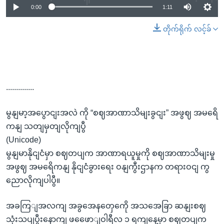
0:00
1:11
တိုက်ရိုက် လင့်ခ်
..............
မွနျမာ့အပွောငျးအလဲ ကို “စဈအာဏာသိမျးခွငျး” အဖွဈ အမရေိ
ကနျ သတျမှတျလိုကျပွီ
(Unicode)
မွနျမာနိုငျငံမှာ စဈတပျက အာဏာရယူမှုကို စဈအာဏာသိမျးမှု
အဖွဈ အမရေိကနျ နိုငျငံခွားရေး ဝနျကွီးဌာနက တရားဝငျ ကွ
ညောလိုကျပါပွီ။
အခကြျအလကျ အခွအေနတှေကေို အသအေခြာ ဆနျးစဈ
သုံးသပျပွီးနောကျ ဖဖေောျဝါရီလ ၁ ရကျနေ့မှာ စဈတပျက