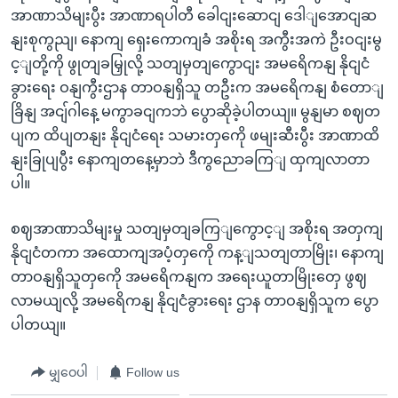
အာဏာသိမျးပွီး အာဏာရပါတီ ခေါငျးဆောငျ ဒေါျအောငျဆ
နျးစုကွညျ၊ နောကျ ရှေးကောကျခံ အစိုးရ အကွီးအကဲ ဦးဝငျးမွ
င့ျတို့ကို ဖွုတျခမြှုလို့ သတျမှတျကွောငျး အမရေိကနျ နိုငျငံ
ခွားရေး ဝနျကွီးဌာန တာဝနျရှိသူ တဦးက အမရေိကနျ စံတောျ
ခြိနျ အငျ်ဂါနေ့ မကွာခငျကဘဲ ပွောဆိုခဲ့ပါတယျ။ မွနျမာ စဈတ
ပျက ထိပျတနျး နိုငျငံရေး သမားတှကေို ဖမျးဆီးပွီး အာဏာထိ
နျးခြုပျပွီး နောကျတနေ့မှာဘဲ ဒီကွညောခကြျ ထှကျလာတာ
ပါ။
စဈအာဏာသိမျးမှု သတျမှတျခကြျကွောင့ျ အစိုးရ အတှကျ
နိုငျငံတကာ အထောကျအပံ့တှကေို ကန့ျသတျတာမြိုး၊ နောကျ
တာဝနျရှိသူတှကေို အမရေိကနျက အရေးယူတာမြိုးတှေ ဖွဈ
လာမယျလို့ အမရေိကနျ နိုငျငံခွားရေး ဌာန တာဝနျရှိသူက ပွော
ပါတယျ။
မျှဝေပါ
Follow us