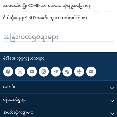
အာဏာသိမ်းပြီး COVID ကာကွယ်ဆေးထိုးနှံမှုအခြေအနေ
ပိတ်ဆို့ခံနေရတဲ့ NLD အမတ်တွေ ဘာဆက်လုပ်ကြမလဲ
အခြားဖတ်ရှုစရာများ
ဗွီအိုအေ လူမှုကွန်ယက်များ
သတင်း
၀န်ဆောင်မှုများ
အပတ်စဉ်ကဏ္ဍများ