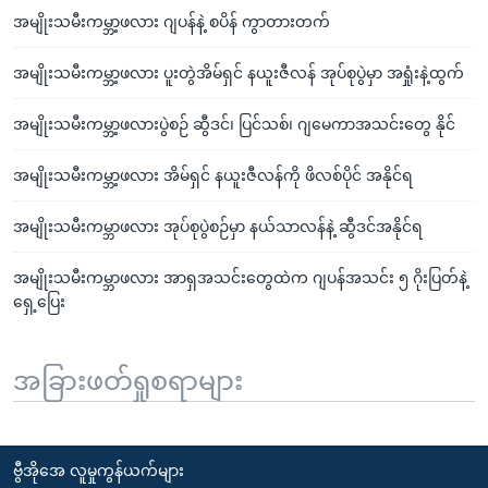
အမျိုးသမီးကမ္ဘာ့ဖလား ဂျပန်နဲ့ စပိန် ကွာတားတက်
အမျိုးသမီးကမ္ဘာ့ဖလား ပူးတွဲအိမ်ရှင် နယူးဇီလန် အုပ်စုပွဲမှာ အရှုံးနဲ့ထွက်
အမျိုးသမီးကမ္ဘာ့ဖလားပွဲစဉ် ဆွီဒင်၊ ပြင်သစ်၊ ဂျမေကာအသင်းတွေ နိုင်
အမျိုးသမီးကမ္ဘာ့ဖလား အိမ်ရှင် နယူးဇီလန်ကို ဖိလစ်ပိုင် အနိုင်ရ
အမျိုးသမီးကမ္ဘာဖလား အုပ်စုပွဲစဉ်မှာ နယ်သာလန်နဲ့ ဆွီဒင်အနိုင်ရ
အမျိုးသမီးကမ္ဘာဖလား အာရှအသင်းတွေထဲက ဂျပန်အသင်း ၅ ဂိုးပြတ်နဲ့
ရှေ့ပြေး
အခြားဖတ်ရှုစရာများ
ဗွီအိုအေ လူမှုကွန်ယက်များ