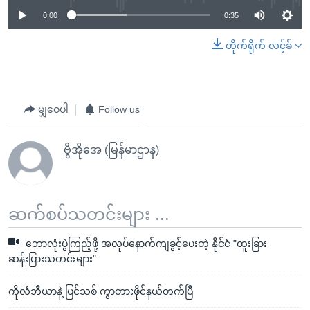
0:00
0:35
တိုက်ရိုက် လင့်ခ်
မျှဝေပါ
Follow us
ဗွီအိုအေ (မြန်မာဌာန)
ဆက်စပ်သတင်းများ ...
ဘောလုံးပွဲကြည့်ဖို့ အလုပ်နောက်ကျခွင့်ပေးတဲ့ နိုင်ငံ "ထူးခြား
ဆန်းပြားသတင်းများ"
ကိုလံဘီယာနဲ့ ပြင်သစ် ကွာတားဖိုင်နယ်တက်ပြီ