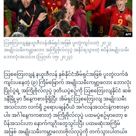
အ
သုတပဒေသာ အင်္ဂလိပ်စာ
ညွန်း
Learning English
စာမျက်နှာ
သို့
ဗွီအိုအေ လူမှုကွန်ယက်များ
ကျော်
ကြည့်
သြစတြးလျနဲ့နယူးဇီလန်အိမ်ရှင်အဖြစ် ပူးတွဲကျင်းပတဲ့ ၂၀၂၃
အမျိုးသမီးကမ္ဘာ့ဖလား အကြိုဗိုလ်လုပွဲ အနိုင်ရသွားတဲ့ စပိန်အမျိုးသမီး
ရန်
ဘာသာစကားများ
ဘောလုံးအသင်း။ (သြဂုတ် ၁၅၊ ၂၀၂၃)
ရှာဖွေ
ရန်
သြစတြေးလျနဲ့ နယူးဇီလန် နှစ်နိုင်ငံအိမ်ရှင်အဖြစ် ပူးတွဲလက်ခံ
နေရာ
ကျင်းပနေတဲ့ (၉) ကြိမ်မြောက် အမျိုးသမီးကမ္ဘာ့ဖလား ဘောလုံး
သို့
ပြိုင်ပွဲရဲ့ အကြိုဗိုလ်လုပွဲ ဒုတိယပွဲစဥ်ကို သြစတြေးလျနိုင်ငံ ဆစ်
ကျော်
ဒနီမြို့မှာ ဒီနေ့ကစားဖို့ရှိပြီး အိမ်ရှင်သြစတြေးလျ အမျိုးသမီး
ရန်
အသင်းဟာ လက်ရှိ ဥရောပချန်ပီယံ အင်္ဂလန်အသင်းနဲ့ကစားမှာ
ပါ။ အင်္ဂါနေ့ကကစားတဲ့ အကြိုဗိုလ်လုပွဲ ပထမပွဲစဥ်မှာတော့ စ
ပိန်အသင်းဟာ နောက်ကျဂိုးတွေသွင်းပြီး ပထမဆုံးအကြိမ်
အဖြစ် အမျိုးသမီးကမ္ဘာ့ဖလားဗိုလ်လုပွဲကို တက်သွားပါတယ်။