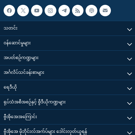
သတင်း
၀န်ဆောင်မှုများ
အပတ်စဉ်ကဏ္ဍများ
အင်္ဂလိပ်သင်ခန်းစာများ
ရေဒီယို
ရုပ်သံအစီအစဉ်နှင့် ဗွီဒီယိုကဏ္ဍများ
ဗွီအိုအေအကြောင်း
ဗွီအိုအေ မိုဘိုင်းလ်အက်ပ်များ ဒေါင်းလုတ်ယူရန်