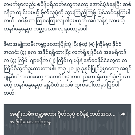
တဖက်မှာလည်း စပိန်ပရိသတ်တွေကတော့ အောင်ပွဲခံနေပြီး ဆစ်
ဒနီမှာ ကျင်းပမယ့် ဗိုလ်လုပွဲကို သွားကြည့်ကြဖို့ ပြင်ဆင်နေကြပါ
တယ်။ စပိန်ဟာ ဩစတြေးလျ ဒါမှမဟုတ် အင်္ဂလန်နဲ့ လာမယ့်
တနင်္ဂနွေနေ့မှာ ကမ္ဘာ့ဖလား လုရတော့မှာပါ။
ဖီဖာအမျိုးသမီးကမ္ဘာ့ဖလားပြိုင်ပွဲ ပြီးခဲ့တဲ့ (၈) ကြိမ်မှာ နိုင်ငံ
အသင်း (၄) ခုက အနိုင်ရရှိထားပြီး လက်ရှိချန်ပီယံ အမေရိကန်
က (၄) ကြိမ်၊ ဂျာမနီက (၂) ကြိမ်၊ ဂျပန်နဲ့ နော်ဝေနိုင်ငံတွေက တ
ကြိမ်စီဆွတ်ခူးထားတာပါ။ အခု ၂၀၂၃ ခုနှစ်ပြိုင်ပွဲမှာတော့ အရင်
ချန်ပီယံအသင်းတွေ အစောပိုင်းမှာကတည်းက ရှုံးထွက်ခဲ့လို့ လာ
မယ့် တနင်္ဂနွေနေ့မှာ ချန်ပီယံအသစ် ထွက်ပေါ်လာမှာ ဖြစ်ပါ
တယ်။
အမျိုးသမီးကမ္ဘာ့ဖလား ဗိုလ်လုပွဲ စပိန်နဲ့ ဘယ်အသင်းတွေ့ကြမလဲ
by
ဗွီအိုအေသတင်းဌာန
No media source currently available