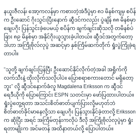
နယူးဇီလန်၊ အော့ကလန်မှာ ကစားတဲ့အဲဒီပွဲမှာ ၈၁ မိနစ်ကျမှ စပိန်
က ဦးဆောင် ဂိုးသွင်းပြီးနောက် ဆွီဒင်ကလည်း ပွဲချိန် ၈၈ မိနစ်မှာ
ချေပဂိုး ပြန်သွင်းခဲ့ပေမယ့် စပိန်က ချက်ချင်းဆိုသလို တမိနစ်ပဲ
ခြား ၈၉ မိနစ်မှာ အနိုင်ဂိုးယူသွားခဲ့ပါတယ်။ ဆွီဒင်အတွက်တော့
ဒါဟာ အကြိုဗိုလ်လုပွဲ အဆင့်မှာ နှစ်ကြိမ်ဆက်တိုက် ရှုံးပွဲကြုံခဲ့ရ
တာပါ။
"သူတို့ ချက်ချင်းပြန်ပြီး ဦးဆောင်နိုင်လိုက်တဲ့အခါ အရှိုက်ကို
လက်သီးနဲ့ ထိုးလိုက်သလိုပါပဲ။ ပြောစရာစကားတောင် မရှိတော့
ဘူး" လို့ ဆွီဒင်နောက်ခံလူ Magdalena Eriksson က ဆွီဒင်
ရေဒီယိုကို ပြောကြောင်း ESPN သတင်းမှာ ဖော်ပြထားပါတယ်။
ရှုံးပွဲတွေ့ရတာ အသင်းစိတ်ဓာတ်ပျက်ပြားလို့မဟုတ်ဘဲ
စိတ်ဓာတ်ခိုင်မာနေလို့သာ ချေပဂိုး ပြန်သွားနိုင်ခဲ့တာလို့ Eriksson
က ဆိုပြီး အရင် အကြိမ်တုန်းကလိုပဲ ဒီလို အကြိုဗိုလ်လုပွဲမှာ ရှုံး
ရတာမျိုးက အင်မတန် အထိနာတယ်လို့ ပြောပါတယ်။