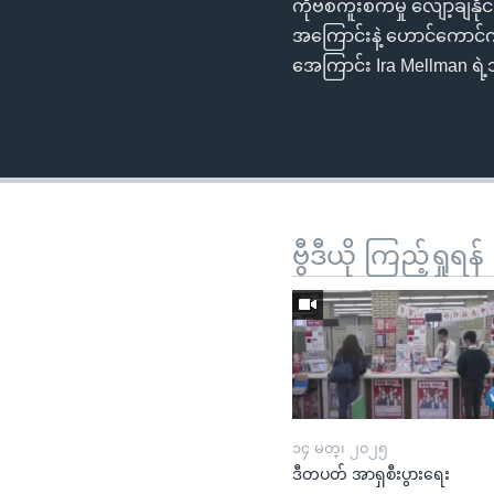
ကိုဗစ်ကူးစက်မှု လျော့ချနို
အကြောင်းနဲ့ ဟောင်ကောင်က 
အေကြာင်း Ira Mellman ရဲ့
ဗွီဒီယို ကြည့်ရှုရန်
၁၄ မတ္၊ ၂၀၂၅
ဒီတပတ် အာရှစီးပွားရေး