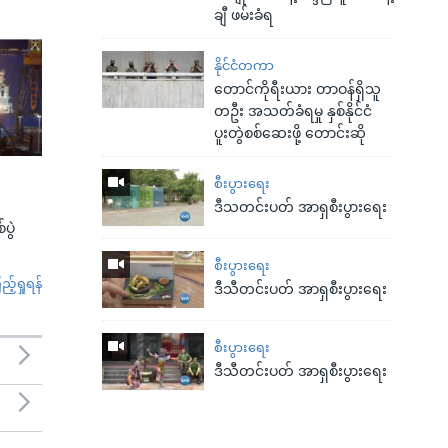
ချီ ဖမ်းခံရ
နိုင်ငံတကာ
တောင်ကိုရီးယား တာဝန်ရှိသူ
တဦး အသတ်ခံရမှု နှစ်နိုင်ငံ
ပူးတွဲစစ်ဆေးဖို့ တောင်းဆို
စီးပွားရေး
ဒီသတင်းပတ် အာရှစီးပွားရေး
ပွဲ
စီးပွားရေး
်ရှုရန်
ဒီသီတင်းပတ် အာရှစီးပွားရေး
စီးပွားရေး
ဒီသီတင်းပတ် အာရှစီးပွားရေး