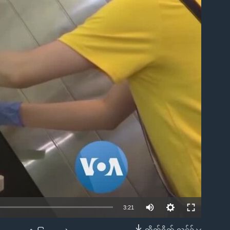
ble
3:21
တိုက်ရိုက် လင့်ခ်