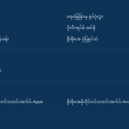
ရေမြေခြားမှ ရုပ်ပုံလွှာ
ပိုလီဂရပ်ဖ်.အင်ဖို
်းခန်း
ဗွီအိုအေ ပုံပြရုပ်သံ
း
ိုင်းလ်သတင်းအက်ပ်-Apple
ဗွီအိုအေမိုဘိုင်းလ်သတင်းအက်ပ်-An