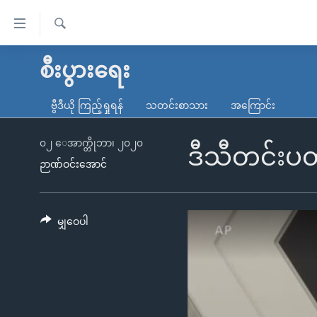
သုံး
ရ
ရှာဖွေ
လွယ်ကူ
မူလစာမျက်နှာ
စီးပွားရေး
ရ
စေ
မြန်မာ
လာ
ဗွီဒီယို ကြည့်ရှုရန်
သတင်းစာသား
အကြောင်း
သည့်
ဒ်
ကမ္ဘာ့သတင်းများ
Link
ဗွီဒီယို
နိုင်ငံတကာ
၀၂ ေအာက္တိုဘာ၊ ၂၀၂၀
ဒီသီတင်းပတ
များ
ဉာဏ်ဝင်းအောင်
သတင်းလွတ်လပ်ခွင့်
အမေရိကန်
ပင်မ
ရပ်ဝန်းတခု လမ်းတခု အလွန်
တရုတ်
အကြောင်းအရာ
အင်္ဂလိပ်စာလေ့လာမယ်
အစ္စရေး-ပါလက်စတိုင်း
မျှဝေပါ
သို့
အပတ်စဉ်ကဏ္ဍများ
အမေရိကန်သုံးအီဒီယံ
ကျော်
ကြည့်
ရေဒီယိုနှင့်ရုပ်သံ အချက်အလက်များ
မကြေးမုံရဲ့ အင်္ဂလိပ်စာ
ရေဒီယို
ရန်
ရေဒီယို/တီဗွီအစီအစဉ်
ရုပ်ရှင်ထဲက အင်္ဂလိပ်စာ
တီဗွီ
ပင်မ