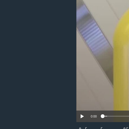
သုတပဒေသာ အင်္ဂလိပ်စာ
အ
ညွန်း
စာမျက်နှာ
သို့
ကျော်
ကြည့်
ရန်
ရှာဖွေ
ရန်
နေရာ
သို့
ကျော်
ရန်
0:00