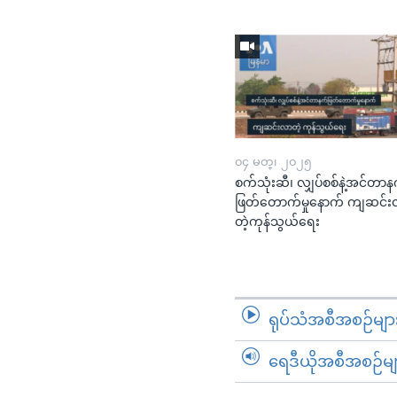
၀၄ မတ္၊ ၂၀၂၅
စက်သုံးဆီ၊ လျှပ်စစ်နဲ့အင်တာန
ဖြတ်တောက်မှုနောက် ကျဆင်
တဲ့ကုန်သွယ်ရေး​​​​​​​
ရုပ်သံအစီအစဉ်မျာ
ရေဒီယိုအစီအစဉ်မျ