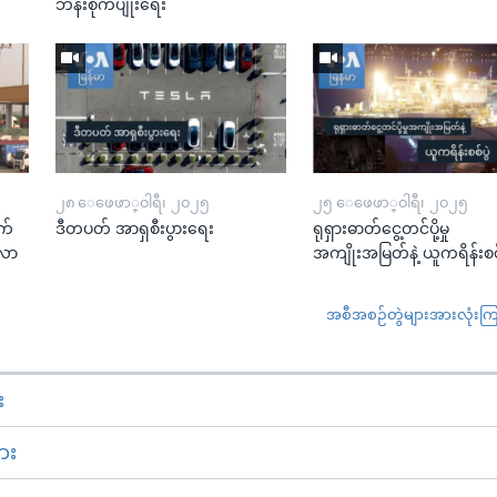
ဘိန်းစိုက်ပျိုးရေး
၂၈ ေဖေဖာ္၀ါရီ၊ ၂၀၂၅
၂၅ ေဖေဖာ္၀ါရီ၊ ၂၀၂၅
က်
ဒီတပတ် အာရှစီးပွားရေး
ရုရှားဓာတ်ငွေ့တင်ပို့မှု
းလာ
အကျိုးအမြတ်နဲ့ ယူကရိန်းစစ်
အစီအစဉ်တွဲများအားလုံးကြည့
း
ား