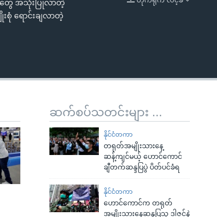
ိုးတွေ အသုံးပြုလာတဲ့
EMBED
းစုံ ရောင်းချလာတဲ့
ဆက်စပ်သတင်းများ ...
နိုင်ငံတကာ
တရုတ်အမျိုးသားနေ့
ဆန့်ကျင်မယ့် ဟောင်ကောင်
ချီတက်ဆန္ဒပြပွဲ ပိတ်ပင်ခံရ
နိုင်ငံတကာ
ဟောင်ကောင်က တရုတ်
အမျိုးသားနေ့ဆန္ဒပြသူ ဒါဇင်နဲ့