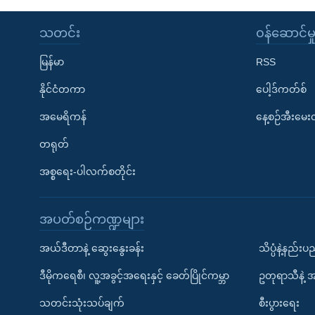
သတင်း
၀န်ဆောင်မှ
မြန်မာ
RSS
နိုင်ငံတကာ
ပေါ့ဒ်ကတ်စ်
အမေရိကန်
နေ့စဉ်အီးမေ
တရုတ်
အစ္စရေး-ပါလက်စတိုင်း
အပတ်စဉ်ကဏ္ဍများ
အယ်ဒီတာနဲ့ ဆွေးနွေးခန်း
သိပ္ပံနဲ့နည်း
ဒီမိုကရေစီ၊ လူ့အခွင့်အရေးနှင့် ခေတ်ပြိုင်ကမ္ဘာ
ဥတုရာသီနဲ့ 
သတင်းသုံးသပ်ချက်
စီးပွားရေး