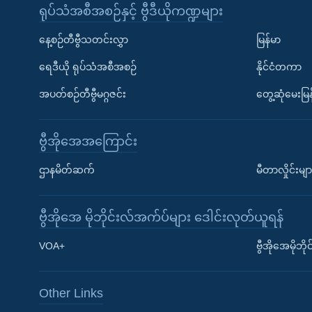
ရုပ်သံအစီအစဉ်နှင့် ဗွီဒီယိုကဏ္ဍများ
နေ့စဉ်တီဗွီသတင်းလွှာ
မြန်မာ
ရေဒီယို ရုပ်သံအစီအစဉ်
နိုင်ငံတကာ
အပတ်စဉ်တီဗွီမဂ္ဂဇင်း
တွေ့ဆုံမေးမြန
ဗွီအိုအေအကြောင်း
ဌာနမိတ်ဆက်
မီတာလှိုင်းမျာ
ဗွီအိုအေ မိုဘိုင်းလ်အက်ပ်များ ဒေါင်းလုတ်ယူရန်
Learning English
VOA+
ဗွီအိုအေမိုဘ
ဗွီအိုအေ လူမှုကွန်ယက်များ
Other Links