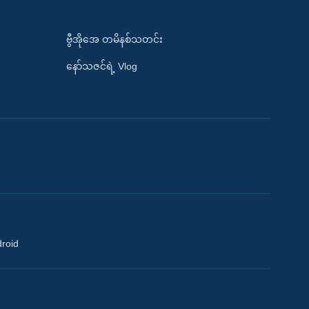
ဗွီအိုအေ တမိနစ်သတင်း
နော်သဇင်ရဲ့ Vlog
droid