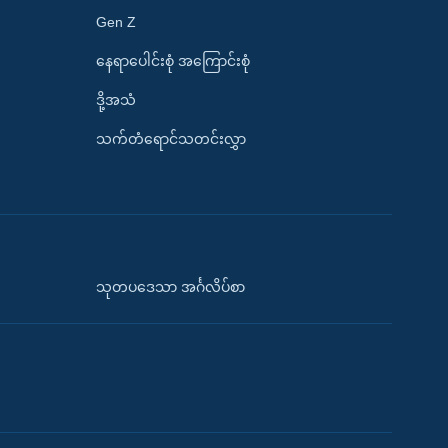
Gen Z
နေရာပေါင်းစုံ အကြောင်းစုံ
ဒို့အသံ
သက်တံရောင်သတင်းလွှာ
သုတပဒေသာ အင်္ဂလိပ်စာ