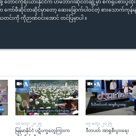
င်ဖို့ တောင်ကိုရီးယားနိုင်ငံက ဟမ်ဘာဂါဆိုင်တချို့မှာ စက်ရုပ်စားပွဲထ
ကော်ဖီဆိုင်တဆိုင်မှာတော့ ဆေးခြောက်ပါဝင်တဲ့ စားသောက်ကုန်မျို
သတင်းကို ကိုဉာဏ်ဝင်းအောင် တင်ပြမှာပါ ။
၁၀ မတ္၊ ၂၀၂၅
၀၇ မတ္၊ ၂၀၂၅
မြန်မာနိုင်ငံ ပဋိပက္ခတွေကြားက
ဒီတပတ် အာရှစီးပွားရေး