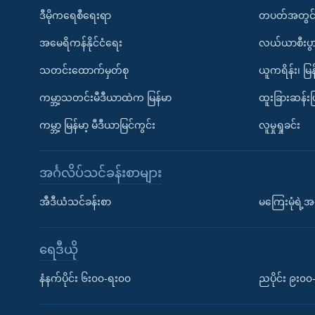
ဒီမိုကရေစီရေးရာ
တပတ်အတွင်
အမေရိကန်နိုင်ငံရေး
လယ်ယာစီးပွ
သတင်းထောက်မှတ်စု
ယူကရိန်း၊ မြန
ကမ္ဘာ့သတင်းမီဒီယာထဲက မြန်မာ
ထူးခြားဆန်း
ကမ္ဘာ့ မြန်မာ့ မီဒီယာမြင်ကွင်း
လူမှုရှုခင်း
အင်္ဂလိပ်သင်ခန်းစာများ
အီဒီယံသင်ခန်းစာ
မကြေးမုံရဲ့အင
ရေဒီယို
နံနက်ပိုင်း ၆း၀၀-ရး၀၀
ညပိုင်း ၉း၀