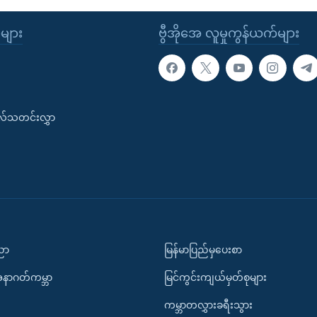
ုများ
ဗွီအိုအေ လူမှုကွန်ယက်များ
းလ်သတင်းလွှာ
ပညာ
မြန်မာပြည်မှပေးစာ
အနာဂတ်ကမ္ဘာ
မြင်ကွင်းကျယ်မှတ်စုများ
ကမ္ဘာတလွှားခရီးသွား