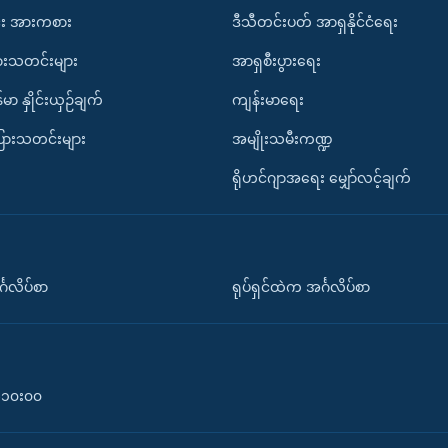
း အားကစား
ဒီသီတင်းပတ် အာရှနိုင်ငံရေး
ားသတင်းများ
အာရှစီးပွားရေး
်မာ နှိုင်းယှဉ်ချက်
ကျန်းမာရေး
ပြားသတင်းများ
အမျိုးသမီးကဏ္ဍ
ရိုဟင်ဂျာအရေး မျှော်လင့်ချက်
်္ဂလိပ်စာ
ရုပ်ရှင်ထဲက အင်္ဂလိပ်စာ
၀-၁၀း၀၀