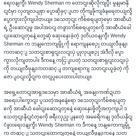
ရေးဝနျကွီး Wendy Sherman က တောငျးဆိုလိုကျပွီး မွနျမာနို
ငျငံမှာ လှတျလပျစှာ ပွောဆိုခှင့ျဟာ တိုကျခိုကျခံနရေတယျလို့
ပွောကွားလိုကျပါတယျ။ ဒသေတှငျး ကိစ်စရပျတှမှော အာဆီယံ
ရဲ့ ဦးဆောငျမှု အပါအဝငျ တခွားကိစ်စရပျတှကေို အာဆီယံခေါ
ငျးဆောငျတှနေဲ့ တှေ့ဆုံ ဆှေးနှေးခဲ့တဲ့ ဒုတိယဝနျကွီး Wendy
Sherman က ဘနျကောကျမွို့ကို ရောကျနစေဉျ တယျလီဖုနျး
ကတဆင့ျ သတငျးစာရှငျးလငျးပှဲ ပွုလုပျစဉျ အဲဒီလို ပွော
ကွားလိုကျတာပါ။ ဒီကနေ့ ကငြျးပတဲ့ သတငျးစာရှငျးလငျးပှဲ
ကို တယျလီဖုနျးကတဆင့ျ တကျရောကျ သတငျးယူခဲ့တဲ့ ကို
ဇောျဝငျးလှိုငျက တငျပွပေးထားပါတယျ။
အရှေ့တောငျအာရှဒသေမှာ အာဆီယံရဲ့ အခနျးကဏ်ဍဟာ
အရေးပါကွောငျး ပွသတဲ့အနနေဲ့ရော ဒသေတှငျးကိစ်စရပျတှ
ကေို အာဆီယံ ခေါငျးဆောငျတှနေဲ့ ဆှေးနှေးဖို့တို့အတှကျပါ ဒ
သေတှငျးနိုငျငံတှကေို ခရီးလှည့ျနတေဲ့ အမရေိကနျ ဒုတိယနိုငျ
ငံခွားရေးဝနျကွီး Wendy Sherman က ဒီကနေ့ ဘနျကောကျမွို့
က တဆင့ျ သတငျးထောကျတှနေဲ့ တယျလီဖုနျးကနေ သတ