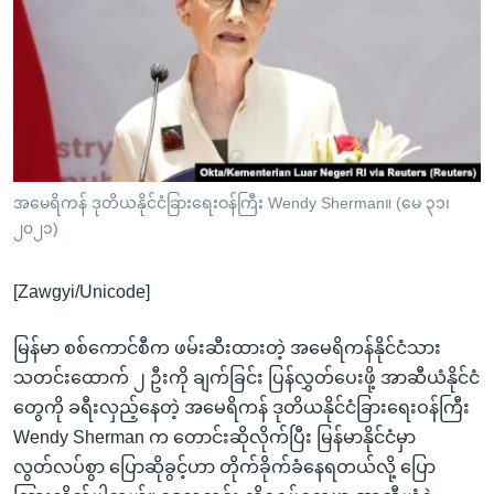
အ
သုတပဒေသာ အင်္ဂလိပ်စာ
ညွန်း
Learning English
စာမျက်နှာ
သို့
ဗွီအိုအေ လူမှုကွန်ယက်များ
ကျော်
ကြည့်
ရန်
ဘာသာစကားများ
အမေရိကန် ဒုတိယနိုင်ငံခြားရေးဝန်ကြီး Wendy Sherman။ (မေ ၃၁၊
ရှာဖွေ
၂၀၂၁)
ရန်
နေရာ
[Zawgyi/Unicode]
သို့
ကျော်
မြန်မာ စစ်ကောင်စီက ဖမ်းဆီးထားတဲ့ အမေရိကန်နိုင်ငံသား
ရန်
သတင်းထောက် ၂ ဦးကို ချက်ခြင်း ပြန်လွှတ်ပေးဖို့ အာဆီယံနိုင်ငံ
တွေကို ခရီးလှည့်နေတဲ့ အမေရိကန် ဒုတိယနိုင်ငံခြားရေးဝန်ကြီး
Wendy Sherman က တောင်းဆိုလိုက်ပြီး မြန်မာနိုင်ငံမှာ
လွတ်လပ်စွာ ပြောဆိုခွင့်ဟာ တိုက်ခိုက်ခံနေရတယ်လို့ ပြော