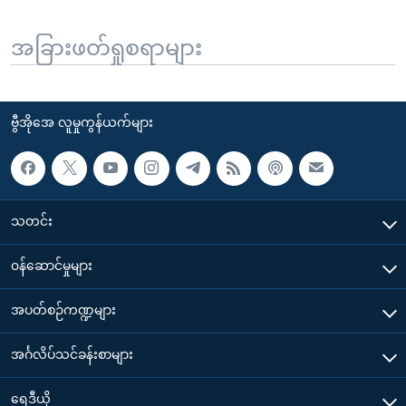
အခြားဖတ်ရှုစရာများ
ဗွီအိုအေ လူမှုကွန်ယက်များ
သတင်း
၀န်ဆောင်မှုများ
အပတ်စဉ်ကဏ္ဍများ
အင်္ဂလိပ်သင်ခန်းစာများ
ရေဒီယို