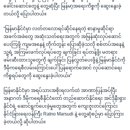
ခေါင်းဆောင်တွေနဲ့ တွေ့ဆုံပြီး မြန်မာ့အရေးကိစ္စကို ဆွေးနွေးခဲ့
တယ်လို့ ပြောပါတယ်။
“မြန်မာနိုင်ငံမှာ လတ်တလောရင်ဆိုင်နေရတဲ့ စာနာမှုဆိုင်ရာ
အခက်အခဲတွေ အဆုံးသတ်ရေးအတွက် အမြန်ဆုံးလုပ်ဆောင်
ပေးကြဖို့ ကျမအနေနဲ့ တိုက်တွန်း ပြောဆိုခဲ့သလို စစ်တပ်အနေနဲ့
သူ့ရဲ့ အကြမ်းဖက်လုပ်ရပ်တွေ ချက်ခြင်း ရပ်တန့်ဖို့၊ မတရား
ဖမ်းဆီးထားသူတွေကို ချက်ခြင်း ပြန်လွှတ်ပေးဖို့နဲ့ မြန်မာနိုင်ငံကို
ဒီမိုကရေစီလမ်းကြောင်းပေါ် ပြန်ရောက်အောင် လုပ်ဆောင်ရေး
ကိစ္စရပ်တွေကို ဆွေးနွေးခဲ့ပါတယ်။”
မြန်မာနိုင်ငံမှာ အရပ်သားအစိုးရလက်ထဲ အာဏာပြန်အပ်ပြီး
အနာဂတ် ဒီမိုကရေစီနိုင်ငံတော် တည်ဆောက်နိုင်ရေး အင်ဒိုနီးရှား
နိုင်ငံရဲ့ ဆောင်ရွက်ပေးခဲ့မှုတွေအတွက် ကျေးဇူးတင်ကြောင်း
နိုင်ငံခြားရေးဝန်ကြီး Ratno Marsudi နဲ့ တွေ့ဆုံစဉ်မှာ ပြောကြား
ခဲ့တယ်လို့ ဆိုပါတယ်။