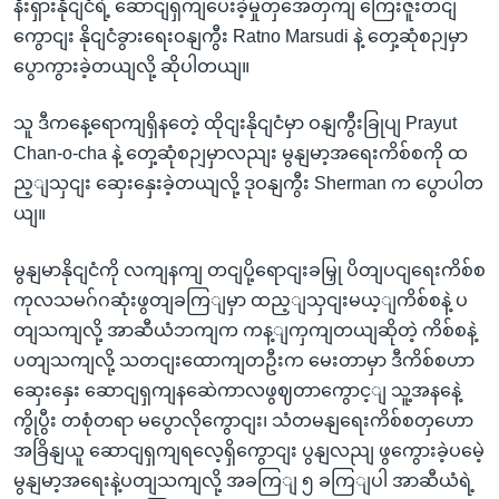
နီးရှားနိုငျငံရဲ့ ဆောငျရှကျပေးခဲ့မှုတှအေတှကျ ကြေးဇူးတငျ
ကွောငျး နိုငျငံခွားရေးဝနျကွီး Ratno Marsudi နဲ့ တှေ့ဆုံစဉျမှာ
ပွောကွားခဲ့တယျလို့ ဆိုပါတယျ။
သူ ဒီကနေ့ရောကျရှိနတေဲ့ ထိုငျးနိုငျငံမှာ ဝနျကွီးခြုပျ Prayut
Chan-o-cha နဲ့ တှေ့ဆုံစဉျမှာလညျး မွနျမာ့အရေးကိစ်စကို ထ
ည့ျသှငျး ဆှေးနှေးခဲ့တယျလို့ ဒုဝနျကွီး Sherman က ပွောပါတ
ယျ။
မွနျမာနိုငျငံကို လကျနကျ တငျပို့ရောငျးခမြှု ပိတျပငျရေးကိစ်စ
ကုလသမဂ်ဂဆုံးဖွတျခကြျမှာ ထည့ျသှငျးမယ့ျကိစ်စနဲ့ ပ
တျသကျလို့ အာဆီယံဘကျက ကန့ျကှကျတယျဆိုတဲ့ ကိစ်စနဲ့
ပတျသကျလို့ သတငျးထောကျတဦးက မေးတာမှာ ဒီကိစ်စဟာ
ဆှေးနှေး ဆောငျရှကျနဆေဲကာလဖွဈတာကွောင့ျ သူ့အနနေဲ့
ကွိုပွီး တစုံတရာ မပွောလိုကွောငျး၊ သံတမနျရေးကိစ်စတှဟော
အခြိနျယူ ဆောငျရှကျရလေ့ရှိကွောငျး ပွနျလညျ ဖွကွေားခဲ့ပမေဲ့
မွနျမာ့အရေးနဲ့ပတျသကျလို့ အခကြျ ၅ ခကြျပါ အာဆီယံရဲ့