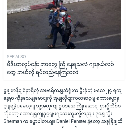
SEE ALSO:
မီဒီယာလုပ်ငန်း ဘာတွေ ကြုံနေရသလဲ ဂျာနယ်လစ်
တွေ ဘယ်လို ရပ်တည်နေကြသလဲ
မွနျမာနိုငျငံမှာရှိတဲ့ အမရေိကနျသံရုံးက ပွီးခဲ့တဲ့ မလေ ၂၄ ရကျ
နေ့မှာ ကိုနသေနျမောငျကို အှနျလိုငျးကတဆင့ျ စကားပွောခှ
င့ျရခဲ့ပမေယ့ျ သူ့အတှကျ ဥပဒအေကြိုးဆောငျ ငှားဖို့ကိစ်စ
ကိုတော့ ဆောငျရှကျခှင့ျမရသေးဘူးလို့လညျး ဒုဝနျကွီး
Sherman က ပွောပါတယျ။ Daniel Fenster နဲ့တော့ အခုခြိနျထိ