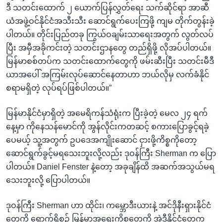
ဒီ သတင်းထောက် ၂ ယောက်ပြန်လွှတ်ရေး သက်ဆိုင်ရာ အာဆီ
ယံအဖွဲ့ဝင်နိုင်ငံအသီးသီး ဆောင်ရွက်ပေးကြဖို့ ကျမ တိုက်တွန်းခဲ့
ပါတယ်။ တိုင်းပြည်တခု ကြွယ်ဝချမ်းသာရေးအတွက် လွတ်လပ်
ပြီး အမှီအခိုကင်းတဲ့ သတင်းဌာနတွေ တည်ရှိဖို့ လိုအပ်ပါတယ်။
မြန်မာစစ်တပ်က သတင်းထောက်တွေကို ဖမ်းဆီးပြီး သတင်းမီဒီ
ယာအပေါ် အကြမ်းလုပ်ဆောင်နေတာဟာ ဘယ်လိုမှ လက်ခံနိုင်
စရာမရှိတဲ့ လုပ်ရပ်ဖြစ်ပါတယ်။”
မြန်မာနိုင်ငံမှာရှိတဲ့ အမေရိကန်သံရုံးက ပြီးခဲ့တဲ့ မေလ ၂၄ ရက်
နေ့မှာ ကိုနေသန်မောင်ကို အွန်လိုင်းကတဆင့် စကားပြောခွင့်ရခဲ့
ပေမယ့် သူ့အတွက် ဥပဒေအကျိုးဆောင် ငှားဖို့ကိစ္စကိုတော့
ဆောင်ရွက်ခွင့်မရသေးဘူးလို့လည်း ဒုဝန်ကြီး Sherman က ပြော
ပါတယ်။ Daniel Fenster နဲ့တော့ အခုချိန်ထိ အဆက်အသွယ်မရ
သေးဘူးလို့ ပြောပါတယ်။
ဒုဝန်ကြီး Sherman ဟာ ထိုင်း၊ ကမ္ဘောဒီးယားနဲ့ အင်ဒိုနီးရှားနိုင်ငံ
တွေကို ရောက်ရှိစဉ် မြန်မာ့အရေးကိစ္စတွေကို အဲဒီနိုင်ငံတွေက