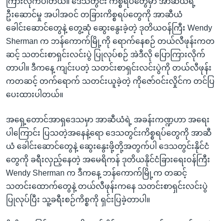
ကြားလိုက်ပါတယ်။ ဒေသတွင်း ကိစ္စရပ်တွေမှာ အာဆီယံရဲ့
ဦးဆောင်မှု အပါအဝင် တခြားကိစ္စရပ်တွေကို အာဆီယံ
ခေါင်းဆောင်တွေနဲ့ တွေ့ဆုံ ဆွေးနွေးခဲ့တဲ့ ဒုတိယဝန်ကြီး Wendy
Sherman က ဘန်ကောက်မြို့ကို ရောက်နေစဉ် တယ်လီဖုန်းကတ
ဆင့် သတင်းစာရှင်းလင်းပွဲ ပြုလုပ်စဉ် အဲဒီလို ပြောကြားလိုက်
တာပါ။ ဒီကနေ့ ကျင်းပတဲ့ သတင်းစာရှင်းလင်းပွဲကို တယ်လီဖုန်း
ကတဆင့် တက်ရောက် သတင်းယူခဲ့တဲ့ ကိုဇော်ဝင်းလှိုင်က တင်ပြ
ပေးထားပါတယ်။
အရှေ့တောင်အာရှဒေသမှာ အာဆီယံရဲ့ အခန်းကဏ္ဍဟာ အရေး
ပါကြောင်း ပြသတဲ့အနေနဲ့ရော ဒေသတွင်းကိစ္စရပ်တွေကို အာဆီ
ယံ ခေါင်းဆောင်တွေနဲ့ ဆွေးနွေးဖို့တို့အတွက်ပါ ဒေသတွင်းနိုင်ငံ
တွေကို ခရီးလှည့်နေတဲ့ အမေရိကန် ဒုတိယနိုင်ငံခြားရေးဝန်ကြီး
Wendy Sherman က ဒီကနေ့ ဘန်ကောက်မြို့က တဆင့်
သတင်းထောက်တွေနဲ့ တယ်လီဖုန်းကနေ သတင်းစာရှင်းလင်းပွဲ
ပြုလုပ်ပြီး သူ့ခရီးစဉ်ကိစ္စကို ရှင်းပြခဲ့တာပါ။