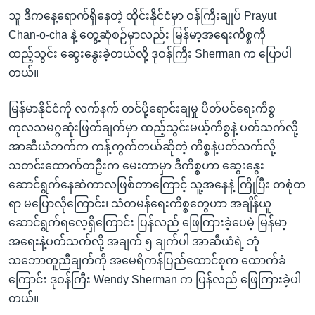
သူ ဒီကနေ့ရောက်ရှိနေတဲ့ ထိုင်းနိုင်ငံမှာ ဝန်ကြီးချုပ် Prayut
Chan-o-cha နဲ့ တွေ့ဆုံစဉ်မှာလည်း မြန်မာ့အရေးကိစ္စကို
ထည့်သွင်း ဆွေးနွေးခဲ့တယ်လို့ ဒုဝန်ကြီး Sherman က ပြောပါ
တယ်။
မြန်မာနိုင်ငံကို လက်နက် တင်ပို့ရောင်းချမှု ပိတ်ပင်ရေးကိစ္စ
ကုလသမဂ္ဂဆုံးဖြတ်ချက်မှာ ထည့်သွင်းမယ့်ကိစ္စနဲ့ ပတ်သက်လို့
အာဆီယံဘက်က ကန့်ကွက်တယ်ဆိုတဲ့ ကိစ္စနဲ့ပတ်သက်လို့
သတင်းထောက်တဦးက မေးတာမှာ ဒီကိစ္စဟာ ဆွေးနွေး
ဆောင်ရွက်နေဆဲကာလဖြစ်တာကြောင့် သူ့အနေနဲ့ ကြိုပြီး တစုံတ
ရာ မပြောလိုကြောင်း၊ သံတမန်ရေးကိစ္စတွေဟာ အချိန်ယူ
ဆောင်ရွက်ရလေ့ရှိကြောင်း ပြန်လည် ဖြေကြားခဲ့ပေမဲ့ မြန်မာ့
အရေးနဲ့ပတ်သက်လို့ အချက် ၅ ချက်ပါ အာဆီယံရဲ့ ဘုံ
သဘောတူညီချက်ကို အမေရိကန်ပြည်ထောင်စုက ထောက်ခံ
ကြောင်း ဒုဝန်ကြီး Wendy Sherman က ပြန်လည် ဖြေကြားခဲ့ပါ
တယ်။