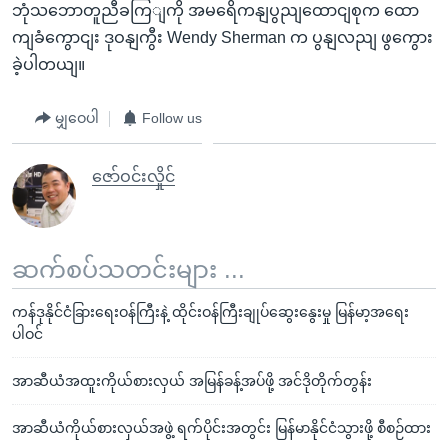
ဘုံသဘောတူညီခကြျကို အမရေိကနျပွညျထောငျစုက ထော
ကျခံကွောငျး ဒုဝနျကွီး Wendy Sherman က ပွနျလညျ ဖွကွေား
ခဲ့ပါတယျ။
မျှဝေပါ
Follow us
ဇော်ဝင်းလှိုင်
ဆက်စပ်သတင်းများ ...
ကန်ဒုနိုင်ငံခြားရေးဝန်ကြီးနဲ့ ထိုင်းဝန်ကြီးချုပ်ဆွေးနွေးမှု မြန်မာ့အရေး
ပါဝင်
အာဆီယံအထူးကိုယ်စားလှယ် အမြန်ခန့်အပ်ဖို့ အင်ဒိုတိုက်တွန်း
အာဆီယံကိုယ်စားလှယ်အဖွဲ့ ရက်ပိုင်းအတွင်း မြန်မာနိုင်ငံသွားဖို့ စီစဉ်ထား