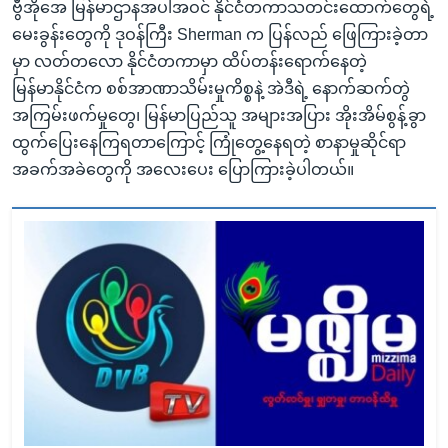
ဗွီအိုအေ မြန်မာဌာနအပါအဝင် နိုင်ငံတကာသတင်းထောက်တွေရဲ့
မေးခွန်းတွေကို ဒုဝန်ကြီး Sherman က ပြန်လည် ဖြေကြားခဲ့တာ
မှာ လတ်တလော နိုင်ငံတကာမှာ ထိပ်တန်းရောက်နေတဲ့
မြန်မာနိုင်ငံက စစ်အာဏာသိမ်းမှုကိစ္စနဲ့ အဲဒီရဲ့ နောက်ဆက်တွဲ
အကြမ်းဖက်မှုတွေ၊ မြန်မာပြည်သူ အများအပြား အိုးအိမ်စွန့်ခွာ
ထွက်ပြေးနေကြရတာကြောင့် ကြုံတွေ့နေရတဲ့ စာနာမှုဆိုင်ရာ
အခက်အခဲတွေကို အလေးပေး ပြောကြားခဲ့ပါတယ်။