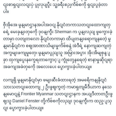
ငျးစာရှငျးလငျးပှဲ ပွုလုပျပွီး သူ့ခရီးစဉျကိစ်စကို ရှငျးပွခဲ့တာ
ပါ။
ဗှီအိုအေ မွနျမာဌာနအပါအဝငျ နိုငျငံတကာသတငျးထောကျတှ
ရေဲ့ မေးခှနျးတှကေို ဒုဝနျကွီး Sherman က ပွနျလညျ ဖွကွေားခဲ့
တာမှာ လတျတလော နိုငျငံတကာမှာ ထိပျတနျးရောကျနတေဲ့ မွ
နျမာနိုငျငံက စဈအာဏာသိမျးမှုကိစ်စနဲ့ အဲဒီရဲ့ နောကျဆကျတှဲ
အကွမျးဖကျမှုတှေ၊ မွနျမာပွညျသူ အမြားအပွား အိုးအိမျစှန့ျ
ခှာ ထှကျပွေးနကွေရတာကွောင့ျ ကွုံတှေ့နရေတဲ့ စာနာမှုဆိုငျရာ
အခကျအခဲတှကေို အလေးပေး ပွောကွားခဲ့ပါတယျ။
လကျရှိ မွနျမာနိုငျငံမှာ ဖမျးဆီးခံထားရတဲ့ အမရေိကနျနိုငျငံ
သားသတငျးထောကျ ၂ ဦးဖွဈကွတဲ့ ကမာရှတျမီဒီယာက နသေ
နျမောငျနဲ့ Frontier Myanmar သတငျးဌာနက အယျဒီတာတဦးဖွ
ဈသူ Daniel Fenster တို့ကိစ်စကိုလညျး ဒုဝနျကွီးက ထည့ျသှ
ငျး ပွောကွားခဲ့ပါတယျ။