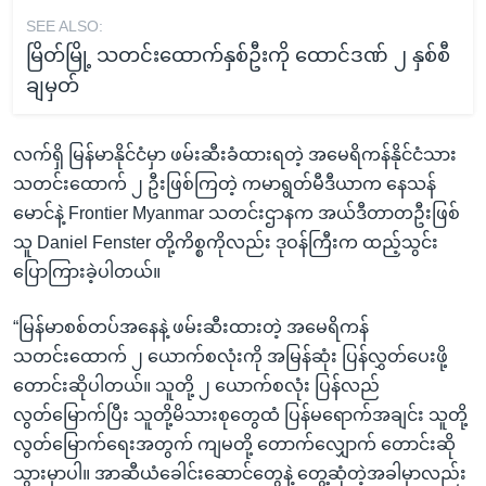
SEE ALSO:
မြိတ်မြို့ သတင်းထောက်နှစ်ဦးကို ထောင်ဒဏ် ၂ နှစ်စီ
ချမှတ်
လက်ရှိ မြန်မာနိုင်ငံမှာ ဖမ်းဆီးခံထားရတဲ့ အမေရိကန်နိုင်ငံသား
သတင်းထောက် ၂ ဦးဖြစ်ကြတဲ့ ကမာရွတ်မီဒီယာက နေသန်
မောင်နဲ့ Frontier Myanmar သတင်းဌာနက အယ်ဒီတာတဦးဖြစ်
သူ Daniel Fenster တို့ကိစ္စကိုလည်း ဒုဝန်ကြီးက ထည့်သွင်း
ပြောကြားခဲ့ပါတယ်။
“မြန်မာစစ်တပ်အနေနဲ့ ဖမ်းဆီးထားတဲ့ အမေရိကန်
သတင်းထောက် ၂ ယောက်စလုံးကို အမြန်ဆုံး ပြန်လွှတ်ပေးဖို့
တောင်းဆိုပါတယ်။ သူတို့ ၂ ယောက်စလုံး ပြန်လည်
လွတ်မြောက်ပြီး သူတို့မိသားစုတွေထံ ပြန်မရောက်အချင်း သူတို့
လွတ်မြောက်ရေးအတွက် ကျမတို့ တောက်လျှောက် တောင်းဆို
သွားမှာပါ။ အာဆီယံခေါင်းဆောင်တွေနဲ့ တွေ့ဆုံတဲ့အခါမှာလည်း