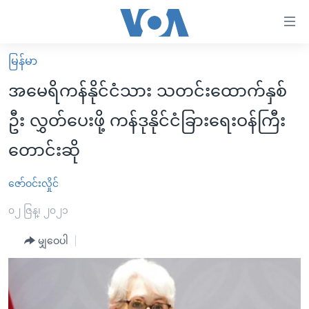
သုံး
ရ
လွယ်ကူ
မြန်မာ
မူလစာမျက်နှာ
စေ
အမေရိကန်နိုင်ငံသား သတင်းထောက်နှစ်
မြန်မာ
သည့်
ဦး လွှတ်ပေးဖို့ ကန်ဒုနိုင်ငံခြားရေးဝန်ကြီး
ကမ္ဘာ့သတင်းများ
Link
တောင်းဆို
ဗွီဒီယို
နိုင်ငံတကာ
များ
သတင်းလွတ်လပ်ခွင့်
အမေရိကန်
ပင်မ
ဇော်ဝင်းလှိုင်
ရပ်ဝန်းတခု လမ်းတခု အလွန်
တရုတ်
အကြောင်းအရာ
၀၂ ဇြန္၊ ၂၀၂၁
သို့
အင်္ဂလိပ်စာလေ့လာမယ်
အစ္စရေး-ပါလက်စတိုင်း
ကျော်
မျှဝေပါ
အပတ်စဉ်ကဏ္ဍများ
အမေရိကန်သုံးအီဒီယံ
ကြည့်
ရေဒီယိုနှင့်ရုပ်သံ အချက်အလက်များ
မကြေးမုံရဲ့ အင်္ဂလိပ်စာ
ရေဒီယို
ရန်
ပင်မ
ရေဒီယို/တီဗွီအစီအစဉ်
ရုပ်ရှင်ထဲက အင်္ဂလိပ်စာ
တီဗွီ