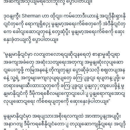
အဆကျအသှယျမရသေးဘူးလို့ ပွောပါတယျ။
ဒုဝနျကွီး Sherman ဟာ ထိုငျး၊ ကမ်ဘောဒီးယားနဲ့ အငျဒိုနီးရှားနို
ငျငံတှကေို ရောကျရှိစဉျ မွနျမာ့အရေးကိစ်စတှကေို အဲဒီနိုငျငံတှ
ကေ ခေါငျးဆောငျတှနေဲ့ တှေ့ဆုံပွီး မွနျမာ့အရေးကိစ်စကို ဆှေး
နှေးခဲ့တယျလို့ ပွောပါတယျ။
“မွနျမာနိုငျငံမှာ လတျတလောရငျဆိုငျနရေတဲ့ စာနာမှုဆိုငျရာ
အခကျအခဲတှေ အဆုံးသတျရေးအတှကျ အမွနျဆုံးလုပျဆော
ငျပေးကွဖို့ ကမြအနနေဲ့ တိုကျတှနျး ပွောဆိုခဲ့သလို စဈတပျအန
နေဲ့ သူ့ရဲ့ အကွမျးဖကျလုပျရပျတှေ ခကြျခွငျး ရပျတန့ျဖို့၊ မ
တရားဖမျးဆီးထားသူတှကေို ခကြျခွငျး ပွနျလှှတျပေးဖို့နဲ့ မွ
နျမာနိုငျငံကို ဒီမိုကရစေီလမျးကွောငျးပေါျ ပွနျရောကျအောငျ
လုပျဆောငျရေး ကိစ်စရပျတှကေို ဆှေးနှေးခဲ့ပါတယျ။”
မွနျမာနိုငျငံမှာ အရပျသားအစိုးရလကျထဲ အာဏာပွနျအပျပွီး
အနာဂတျ ဒီမိုကရစေီနိုငျငံတောျ တညျဆောကျနိုငျရေး အငျဒို