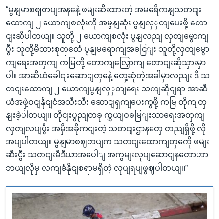
“မွနျမာစဈတပျအနနေဲ့ ဖမျးဆီးထားတဲ့ အမရေိကနျသတငျး
ထောကျ ၂ ယောကျစလုံးကို အမွနျဆုံး ပွနျလှှတျပေးဖို့ တော
ငျးဆိုပါတယျ။ သူတို့ ၂ ယောကျစလုံး ပွနျလညျ လှတျမွောကျ
ပွီး သူတို့မိသားစုတှထေံ ပွနျမရောကျအခငြျး သူတို့လှတျမွော
ကျရေးအတှကျ ကမြတို့ တောကျလြှောကျ တောငျးဆိုသှားမှာ
ပါ။ အာဆီယံခေါငျးဆောငျတှနေဲ့ တှေ့ဆုံတဲ့အခါမှာလညျး ဒီ သ
တငျးထောကျ ၂ ယောကျပွနျလှှတျရေး သကျဆိုငျရာ အာဆီ
ယံအဖှဲ့ဝငျနိုငျငံအသီးသီး ဆောငျရှကျပေးကွဖို့ ကမြ တိုကျတှ
နျးခဲ့ပါတယျ။ တိုငျးပွညျတခု ကွှယျဝခမြျးသာရေးအတှကျ
လှတျလပျပွီး အမှီအခိုကငျးတဲ့ သတငျးဌာနတှေ တညျရှိဖို့ လို
အပျပါတယျ။ မွနျမာစဈတပျက သတငျးထောကျတှကေို ဖမျး
ဆီးပွီး သတငျးမီဒီယာအပေါျ အကွမျးလုပျဆောငျနတောဟာ
ဘယျလိုမှ လကျခံနိုငျစရာမရှိတဲ့ လုပျရပျဖွဈပါတယျ။”