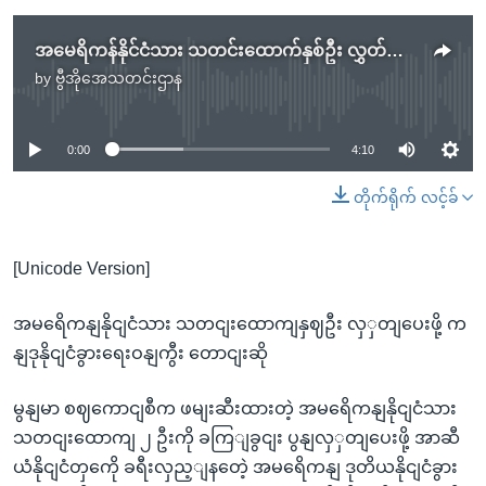
အမေရိကန်နိုင်ငံသား သတင်းထောက်နှစ်ဦး လွှတ်ပေးဖို့ ကန်ဒုနိုင်ငံခြားရေးဝန်ကြီး တောင်းဆို
by
ဗွီအိုအေသတင်းဌာန
No media source currently available
0:00
4:10
တိုက်ရိုက် လင့်ခ်
[Unicode Version]
အမရေိကနျနိုငျငံသား သတငျးထောကျနှဈဦး လှှတျပေးဖို့ က
နျဒုနိုငျငံခွားရေးဝနျကွီး တောငျးဆို
မွနျမာ စဈကောငျစီက ဖမျးဆီးထားတဲ့ အမရေိကနျနိုငျငံသား
သတငျးထောကျ ၂ ဦးကို ခကြျခွငျး ပွနျလှှတျပေးဖို့ အာဆီ
ယံနိုငျငံတှကေို ခရီးလှည့ျနတေဲ့ အမရေိကနျ ဒုတိယနိုငျငံခွား