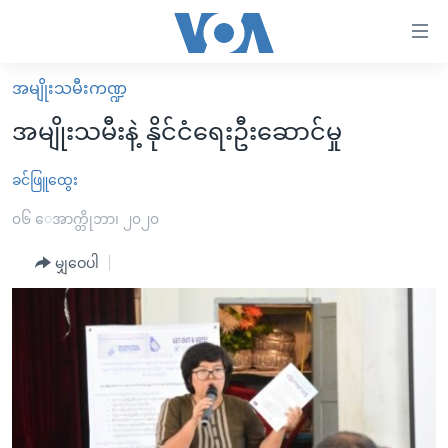
သုံး
ရ
လွယ်ကူ
အမျိုးသမီးကဏ္ဍ
မူလစာမျက်နှာ
စေ
အမျိုးသမီးနဲ့ နိုင်ငံရေးဦးဆောင်မှု
မြန်မာ
သည့်
ကမ္ဘာ့သတင်းများ
ခင်ဖြူထွေး
Link
ဗွီဒီယို
နိုင်ငံတကာ
၀၆ ေအာက္တိုဘာ၊ ၂၀၂၀
များ
သတင်းလွတ်လပ်ခွင့်
အမေရိကန်
မျှဝေပါ
ပင်မ
ရပ်ဝန်းတခု လမ်းတခု အလွန်
တရုတ်
အကြောင်းအရာ
သို့
အင်္ဂလိပ်စာလေ့လာမယ်
အစ္စရေး-ပါလက်စတိုင်း
ကျော်
အပတ်စဉ်ကဏ္ဍများ
အမေရိကန်သုံးအီဒီယံ
ကြည့်
ရေဒီယိုနှင့်ရုပ်သံ အချက်အလက်များ
မကြေးမုံရဲ့ အင်္ဂလိပ်စာ
ရေဒီယို
ရန်
ပင်မ
ရေဒီယို/တီဗွီအစီအစဉ်
ရုပ်ရှင်ထဲက အင်္ဂလိပ်စာ
တီဗွီ