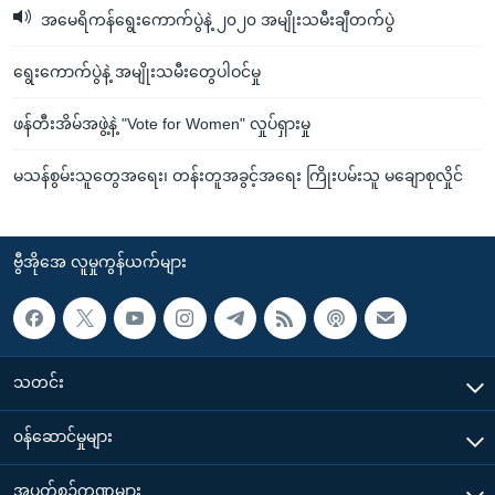
အမေရိကန်ရွေးကောက်ပွဲနဲ့ ၂၀၂၀ အမျိုးသမီးချီတက်ပွဲ
ရွေးကောက်ပွဲနဲ့ အမျိုးသမီးတွေပါဝင်မှု
ဖန်တီးအိမ်အဖွဲ့နဲ့ "Vote for Women" လှုပ်ရှားမှု
မသန်စွမ်းသူတွေအရေး၊ တန်းတူအခွင့်အရေး ကြိုးပမ်းသူ မချောစုလှိုင်
ဗွီအိုအေ လူမှုကွန်ယက်များ
သတင်း
၀န်ဆောင်မှုများ
အပတ်စဉ်ကဏ္ဍများ