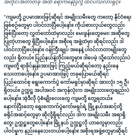
အတိုင်းအတာတခု အထိ ရောက်နေပြီလို့ ထင်ပါသလားရှင့်။
“ကျမတို့ ဥပမာအားဖြင့်ဆိုရင် အမျိုးသမီးတွေ ကတော့ နိုင်ငံရေး
ဖြစ်စဉ်တွေမှာ ပါဝင်လာပြီပေါ့နော်။ ကိုယ်စားလှယ်တွေလည်း
ဖြစ်ပြီးတော့ လွှတ်တော်ထဲမှာလည်း မေးခွန်းတွေမေး၊ အဆိုတွေ
ပြုတဲ့ဟာတွေ ရှိပြီပေါ့နော်။ အစိုးရ အဖွဲ့ထဲမှာ ဆိုရင်လည်း ဒါ
ပါဝင်လာပြီပေါ့နော်။ ဝန်ကြီးချုပ် အနေနဲ့ ပါဝင်လာတာမျိုးတွေ
လည်း ရှိတယ်။ ပြည်နယ်နဲ့တိုင်းတွေမှာ။ ဒါပေမဲ့ သို့သော်လည်းပဲ
ကျမတို့ ရာခိုင်နှုန်းအားဖြင့် ကြည့်မယ်ဆိုရင်တော့ နည်းနေ
သေးတာပေါ့နော်။ ဥပမာအားဖြင့် တခုပြောမယ်ဆိုရင်
ပြည်ထောင်စု ရွေးကောက်ပွဲ ကော်မရှင်မှာဆိုရင် အားလုံး ၁၅ ဦး
ရှိတယ်။ ဥက္ကဋ္ဌ အပါအဝင် အကုန်လုံးက အမျိုးသားတွေချည်းပဲ
ပေါ့နော်။ အဲ့ဒီလို ပုံစံမျိုးလေးတွေ ကျမတို့ တွေ့ရတယ်။
နောက်ပြီးတော့ ရွေးကောက်ပွဲကော်မရှင်ရဲ့ မြို့နယ်အဆင့်တို့
ခရိုင်အဆင့်တွေမှာ ဆိုလို့ရှိရင်လည်း ဒါက အမျိုးသမီး အရာရှိ
တွေ၊ ဥက္ကဋ္ဌတွေပေါ့နော်။ မြို့နယ် ဥက္ကဋ္ဌလို ဟာတွေမှာလည်း
ပါဝင်မှုက နည်းနေသေးတယ်ပေါ့နော်။ အစိုးရအဖွဲ့တွေမှာဆိုရင်