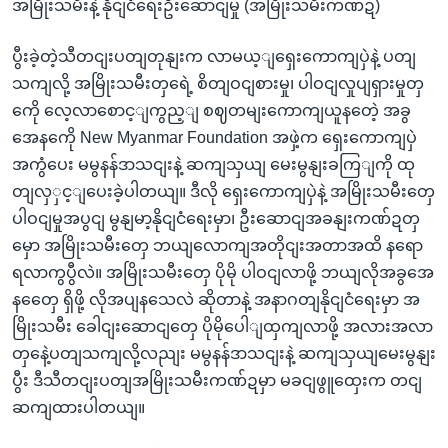
အမြိုးသမီးနဲ့ နိုငျငံရေးဦးဆောငျမှု (အမြိုးသမီးကဏ်ဍ)
ပွီးခဲ့တဲ့သီတငျးပတျတုနျးက လာမယ့ျရှေးကောကျပှဲနဲ့ ပတျ
သကျလို့ အမြိုးသမီးတှရေဲ့ စိတျဝငျစားမှု၊ ပါဝငျလှုပျရှားမှုတှ
ကေို လေ့လာစောင့ျကွည့ျ စဈတမျးကောကျယူနတေဲ့ အခွ
အေနကေို New Myanmar Foundation အဖှဲ့က ရှေးကောကျပှဲ
အကွံပေး မမွနန်ဒာသငျးနဲ့ ဆကျသှယျ မေးမွနျးခကြျကို ထု
တျလှှင့ျပေးခဲ့ပါတယျ။ ဒီလို ရှေးကောကျပှဲနဲ့ အမြိုးသမီးတှေ
ပါဝငျမှုအပွငျ မွနျမာ့နိုငျငံရေးမှာ၊ ဦးဆောငျအခနျးကဏ်ဍတှ
မှော အမြိုးသမီးတှေ ဘယျလောကျအတိုငျးအတာအထိ နရော
ရလာကွပွီလဲ။ အမြိုးသမီးတှေ ပိုမို ပါဝငျလာဖို့ ဘယျလိုအခွအေ
နတှေေ ရှိဖို့ လိုအပျနသေလဲ ဆိုတာနဲ့ အနာဂတျနိုငျငံရေးမှာ အ
မြိုးသမီး ခေါငျးဆောငျတှေ ပိုမိုပေါျထှကျလာဖို့ အလားအလာ
တှနေဲ့ပတျသကျလို့လညျး မမွနန်ဒာသငျးနဲ့ ဆကျသှယျမေးမွနျး
ပွီး ဒီသီတငျးပတျအမြိုးသမီးကဏ်ဍမှာ မခငျဖွူထှေးက တငျ
ဆကျထားပါတယျ။