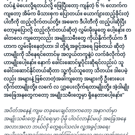
လပ်နဲ့ မဲပေးလို့ရတယ်လို့ ဖြေပြီးတော့ ကျန်တဲ့ ၆ % လောက်က
ကျတော့ အိမ်က မိသားစုက ပြောတယ်။ ယောက်ျားထည့်ခိုင်းတဲ့
ပါတီကို ထည့်လိုက်တယ်တို့။ အဖေက ဒီပါတီကို ထည့်ပါဆိုပြီး
တော့မှပြောလို့ ထည့်လိုက်တယ်ဆိုတဲ့ လွှမ်းမိုးမှုတွေ ပေါ့နော်။ တ
ခါတလေ ကျတော့လည်း အမျိုးသမီးတွေ ကိုယ်နှိက်ကိုယ်က ဒီ
ဟာက လွှမ်းမိုးနေတဲ့ဟာ၊ ဒါ တို့ရဲ့အခွင့်အရေ ဖြစ်တယ် ဆိုတဲ့
ဟာမျိုးကို သိနေရင်တောင်မှ အလွယ်တကူနဲ့ပဲ လက်ခံလိုက်တဲ့
ဟာမျိုးပေါ့နော်။ နောက် ခေါင်းဆောင်မှုပိုင်းဆိုရင်လည်းပဲ သူ
ခေါင်းဆောင်နိုင်တယ်ဆိုတာ သူ့ကိုယ်သူတော့ သိတယ်။ ဒါပေမဲ့
လည်း အများနဲ့ ဖြစ်လာတဲ့အခါကျတော့ အများကို ဦးစားပေး
လိုက်တာမျိုးတို့။ လက်ေ လ ျှာ့ပေးလိုက်ရတာမျိုးတို့။ အဲ့ဒါမျိုး
အခြေအနတွေကတော့ အမျိုးသမီးတွေမှာ ရှိနေတာပေါ့နော်။”
အပိတ်အနေနဲ့ ကျမ တခုမေးချင်တာကတော့ အနာဂတ်မှာ
အမျိုးသမီးတွေ နိုင်ငံရေးမှာ ပိုမို ပါဝင်လာနိုင်မယ့် အခြေအနေ
အလားအလာ ဘယ်လို တွေ့ရပါသလဲ။ လူ့အခွင့်အရေး
အမျိုးသမီးအခွင့်အရေး တက်ကြွလှုပ်ရှားသူ တယောက်အနေနဲ့