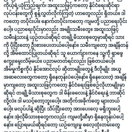
ကိုယ့်ရဲ့ယုံကြည်ချက်၊ အထူးသဖြင့်ကတော့ နိုင်ငံရေးဆိုင်ရာ
လုပ်ငန်းတွေကို စွန့်လွှတ်လိုက်ကြတဲ့ ဟာတွေလည်း ရှိတယ်။ ဒါ
ကတော့ တပိုင်းပါ။ နောက်တပိုင်းကတော့ ကျမတို့ ပညာရေးပိုင်း
ပေါ့။ ပညာရေးပိုင်းမှာလည်း အမျိုးသမီးတွေ။ အထူးသဖြင့်
သမီးနဲ့သားနဲ့ ယှဉ်တယ်ဆိုရင် တချို့မိသားစုတွေမှာဆိုရင် သား
ကို ပိုပြီးတော့ ဦးစားပေးတယ်ပေါ့နော်။ သမီးကျတော့ အချိန်တန်
လို့ အိမ်ထောင်ပြုတယ်ဆိုရင် သူ ယောက်ျားကနေ သူ့ကို ရှာဖွေ
ကျွေးမွေးလိမ့်မယ်။ ပညာမတတ်ရင်လည်း ဖြစ်တယ်ပေါ့။
အိမ်မှုကိစ္စကိုပဲ နိုင်အောင်လုပ် ဆိုတာမျိုးတွေနဲ့ ဒီလိုမျိုး အယူ
အဆလေးတွေကတော့ ရှိနေတုန်းပဲပေါ့နော်။ ရှိနေသေးတဲ့ အချိန်
မှာကျတော့ အထူးသဖြင့်ကတော့ နိုင်ငံရေးဖြစ်စဉ်လိုဟာမျိုးမှာ
ဆိုရင် တချို့မိသားစုတွေက ဒါ မိန်းခလေးနဲ့ နိုင်ငံရေးနဲ့ ဘာဆိုင်
လို့လဲ။ ဒါ မသင့်တော့ဘူးပေါ့။ အတိုက်အခိုက်တွေ များတယ်
ပေါ့။ မလုပ်ပါနဲ့ ဆိုပြီး သိပ်ပြီးတော့ အားပေးလေ့ မရှိဘူးပေါ့
နော်။ အဲ့လိုမိသားစုတွေကလည်း ကျမတို့ဆီမှာ ရှိနေတုန်းပဲပေါ့
နော်။ ပြောရမယ်ဆိုရင်တော့ ယဉ်ကျေးမှု ဓလေ့ထုံးတမ်းတွေ