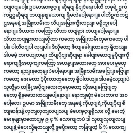
ဝငျဝငျပေါ့။ ဥပမာအားဖွင့ျ ဆိုရငျ နိုငျငံရေးပါတီ တခုရဲ့ ဥက်
ကဋ်ဌဆိုရငျ ဘယျနှဈယောကျ ရှိမလဲပေါ့နောျ။ ပါတီဥက်ကဋ်
ဌအနနေဲ့ အမြိုးသမီးက သိပျအမြားကွီးလညျး မရှိဘူးပေါ့
နောျ။ ဒီဟာက ကတြော့ သိသာ ထငျရှား တယျပေါ့နောျ။
သိသာထငျရှားတယျဆိုတာ ကတော့ အမြိုးသမီးတှကေတော့ ပါ
ပါ။ ပါတီဝငျပါ လုပျပါ။ ဒီလိုတော့ ဖိတျခေါျတာတှေ ရှိတယျ။
ဒါပမေဲ့ တကယျတမျး ထိပျပိုငျးဆိုငျရာ ခေါငျးဆောငျမှုပိုငျးကို
ရောကျဖို့အတှကျကတြော့ အဟန့ျအတားတှေ အားပေးမှုတှေ
ကတော့ နညျးနတေုနျးပဲပေါ့နောျ။ အမြိုးသမီးအခငြျးခငြျး
ကတော့ ဖေးမတာ ပံ့ပိုးတာတှတေော့ ရှိပါတယျ။ ဒါပမေဲ့လညျးပဲ
သူတို့မှာ တခြို့အပိုငျးလေးတှမှောတော့ လိုအပျခကြျတှ
တေော့ ရှိနသေေးတယျပေါ့နောျ။ နောကျဆုံး မဲပေးတာက အစ
ပေါ့လေ။ ဥပမာ အမြိုးသမီးတှေ အနနေဲ့ ကိုယ့ျရဲ့ကိုယျပိုငျ စိ
တျဆန်ဒနဲ့ လှတျလှတျလပျလပျ မဲပေးခှင့ျရှိလား လို့ မေးတဲ့
မေးခှနျးမှာတောငျမှ ၉ ၄ % လောကျကပဲ ဒါ လှတျလှတျလပျ
လပျနဲ့ မဲပေးလို့ရတယျလို့ ဖွပွေီးတော့ ကနြျတဲ့ ၆ % လောကျ