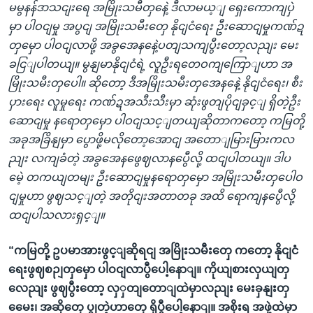
မမွနန်ဒာသငျးရေ အမြိုးသမီတှနေဲ့ ဒီလာမယ့ျ ရှေးကောကျပှဲ
မှာ ပါဝငျမှု အပွငျ အမြိုးသမီးတှေ နိုငျငံရေး ဦးဆောငျမှုကဏ်ဍ
တှမှော ပါဝငျလာဖို့ အခွအေနနေဲ့ပတျသကျပွီးတော့လညျး မေး
ခငြျပါတယျ။ မွနျမာနိုငျငံရဲ့ လူဦးရတေဝကျကြောျဟာ အ
မြိုးသမီးတှပေါ။ ဆိုတော့ ဒီအမြိုးသမီးတှအေနနေဲ့ နိုငျငံရေး၊ စီး
ပှားရေး လူမှုရေး ကဏ်ဍအသီးသီးမှာ ဆုံးဖွတျပိုငျခှင့ျ ရှိတဲ့ဦး
ဆောငျမှု နရောတှမှော ပါဝငျသင့ျတယျဆိုတာကတော့ ကမြတို့
အခုအခြိနျမှာ ပွောဖို့မလိုတော့အောငျ အတောျမြားမြားကလ
ညျး လကျခံတဲ့ အခွအေနဖွေဈလာနပွေီလို့ ထငျပါတယျ။ ဒါပ
မေဲ့ တကယျတမျး ဦးဆောငျမှုနရောတှမှော အမြိုးသမီးတှပေါဝ
ငျမှုဟာ ဖွဈသင့ျတဲ့ အတိုငျးအတာတခု အထိ ရောကျနပွေီလို့
ထငျပါသလားရှင့ျ။
“ကမြတို့ ဥပမာအားဖွင့ျဆိုရငျ အမြိုးသမီးတှေ ကတော့ နိုငျငံ
ရေးဖွဈစဉျတှမှော ပါဝငျလာပွီပေါ့နောျ။ ကိုယျစားလှယျတှ
လေညျး ဖွဈပွီးတော့ လှှတျတောျထဲမှာလညျး မေးခှနျးတှ
မေေး၊ အဆိုတှေ ပွုတဲ့ဟာတှေ ရှိပွီပေါ့နောျ။ အစိုးရ အဖှဲ့ထဲမှာ