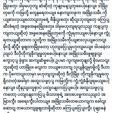
မြိုးတှေ၊ ဒါမှမဟုတျ ဆဲဆိုတဲ့ ကှနျးမန့ျတှပေေါ့နောျ။ ဒါမြိုး
တှကေို ကမြတို့ တှေ့နရေတယျ။ နောကျတခုက အမြိုးသမီး ကို
ယျစားလှယျလောငျးတှရေဲ့ ဗီနိုငျးတှေ၊ ဆိုငျးဘုတျတှေ ဖကြျ
ဆီးခံရတဲ့ အခွအေနမြေိုးတှေ။ ဒါမှမဟုတျရငျလညျး ကန့ျကှ
ကျတယျဆိုတဲ့ အခွအေနမြေိုးတှကေို ကွုံရတယျပေါ့နောျ။ ကွုံ
ရတယျဆိုတာက သူတို့က အမြိုးသမီးကိုယျစားလှယျလောငျး
မိုလို့ ဆိုပွီး ဖွဈတာမြိုးတော့ ဟုတျခငြျမှဟုတျမယျ။ ဒါပမေဲ့လ
ညျးပဲ ဒီလိုတိုကျခိုကျမှုတှပေေါ့နောျ။ အမြိုးသမီးဖွဈခွငျး
ကွောင့ျ ခှဲခွား ဆကျဆံမှုပေါ့။ ဥပမာ ကွကျမတှနျလို့ မိုးမလငျး
ဘူးဆိုတဲ့ ဟာမြိုး။ မငျးက ဘယျလောကျ လုပျနိုငျမှာမို့လို့ ဒီဟာ
က ပိုကောငျးလာမှာ မဟုတျဘူးဆိုတဲ့ ဒီလိုမြိုး တိုကျခိုကျမှုတှေ
ရှိလာတဲ့အခါမှာ အထူးသဖွင့ျ ကမြတို့က ကွံ့ကွံ့ခံနိုငျရမယျပေါ့
နောျ။ ထိုနညျးတူစှာပဲ ပတျဝနျးကငြျပေါ့။ အထူးသဖွင့ျ
ကတော့ ပတျဝနျးကငြျ မိသားစုရဲ့ အားပေးမှုကလညျးပဲ အ
မြားကွီး အရေးကွီးပါတယျ။ အမြိုးသမီးတယောကျက ခေါငျး
ဆောငျ တယောကျဖွဈလာဖို့ဆိုတာ ခကြျခငြျးကွီး ဝုနျးခနဲ