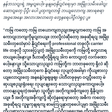
နန်ဒာသငျးရဲ့ အမွငျပေါ့။ မွနျမာ့နိုငျငံရေးမှာ အမြိုးသမီးခေါငျး
ဆောငျတှေ ပိုပွီး ပေါျထှကျလာဖို့ ဘယျလောကျ အားရစရာ
အခွအေနေ၊ အလားအလာတှေ တှေ့နရေပါပွီလဲရှင့ျ။
“ကမြ ကတော့ ကမြ တယောကျတညျးအမွငျကတော့ ကမြ အ
ကောငျးဘကျကိုမွငျတယျ။ ဘာလို့လဲဆိုတော့ အခုဆိုရငျ အမြိုး
သမီးတှထေဲမှာပဲ နိုငျငံရေးကို professional တခုလို၊ carrier
life တခုလို သှားခငြျတဲ့ အမြိုးသမီးတှကေို ကမြတို့ တှေ့လာရ
တယျပေါ့နောျ။ ဒီဟာဆိုလို့ရှိရငျ ဒါက ကောငျးတဲ့ လက်ခဏာ
ပေါ့နောျ။ သို့သောျလညျးပဲ ကမြတို့က ဘာတခုတော့ ရှိလဲ ဆို
တော့ အမြိုးသမီးတှကေ နိုငျငံရေး လုပျတဲ့အခါမှာ ကိုယျစားလှ
ယျလောငျးတှေ အနနေဲ့ပဲဖွဈဖွဈ၊ ပါတီတခုခုမှာ ဝငျပွီးတော့ မဲ
ဆှယျစညျးရုံးရေး လုပျငနျးတှေ သောျလညျးကောငျးပေါ့။
တာဝနျယူရတဲ့အခါမှာ သူတို့မှာ အတိုကျအခိုကျတှေ ရှိနိုငျတ
ယျ။ ဒီ အတိုကျအခိုကျလို့ ဆိုတဲ့နရောမှာတော့ အဓိက ကတော့
အခုဆိုရငျ လူမှုကှနျရကျ စာမကြျနှာတှပေေါျမှာ အမြိုးသမီး
ကိုယျစားလှယျလောငျးတှကေို ပုဂ်ဂိုလျရေးအရ တိုကျခိုကျတာ