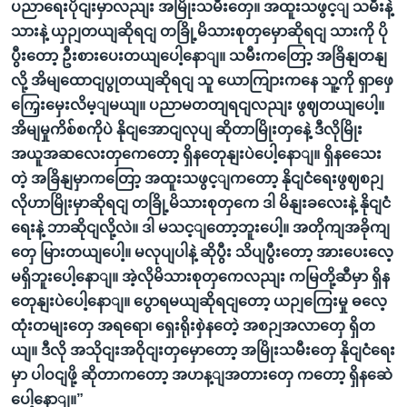
ပညာရေးပိုငျးမှာလညျး အမြိုးသမီးတှေ။ အထူးသဖွင့ျ သမီးနဲ့
သားနဲ့ ယှဉျတယျဆိုရငျ တခြို့မိသားစုတှမှောဆိုရငျ သားကို ပို
ပွီးတော့ ဦးစားပေးတယျပေါ့နောျ။ သမီးကတြော့ အခြိနျတနျ
လို့ အိမျထောငျပွုတယျဆိုရငျ သူ ယောကျြားကနေ သူ့ကို ရှာဖှေ
ကြှေးမှေးလိမ့ျမယျ။ ပညာမတတျရငျလညျး ဖွဈတယျပေါ့။
အိမျမှုကိစ်စကိုပဲ နိုငျအောငျလုပျ ဆိုတာမြိုးတှနေဲ့ ဒီလိုမြိုး
အယူအဆလေးတှကေတော့ ရှိနတေုနျးပဲပေါ့နောျ။ ရှိနသေေး
တဲ့ အခြိနျမှာကတြော့ အထူးသဖွင့ျကတော့ နိုငျငံရေးဖွဈစဉျ
လိုဟာမြိုးမှာဆိုရငျ တခြို့မိသားစုတှကေ ဒါ မိနျးခလေးနဲ့ နိုငျငံ
ရေးနဲ့ ဘာဆိုငျလို့လဲ။ ဒါ မသင့ျတော့ဘူးပေါ့။ အတိုကျအခိုကျ
တှေ မြားတယျပေါ့။ မလုပျပါနဲ့ ဆိုပွီး သိပျပွီးတော့ အားပေးလေ့
မရှိဘူးပေါ့နောျ။ အဲ့လိုမိသားစုတှကေလညျး ကမြတို့ဆီမှာ ရှိန
တေုနျးပဲပေါ့နောျ။ ပွောရမယျဆိုရငျတော့ ယဉျကြေးမှု ဓလေ့
ထုံးတမျးတှေ အရရော၊ ရှေးရိုးစှဲနတေဲ့ အစဉျအလာတှေ ရှိတ
ယျ။ ဒီလို အသိုငျးအဝိုငျးတှမှောတော့ အမြိုးသမီးတှေ နိုငျငံရေး
မှာ ပါဝငျဖို့ ဆိုတာကတော့ အဟန့ျအတားတှေ ကတော့ ရှိနဆေဲ
ပေါ့နောျ။”