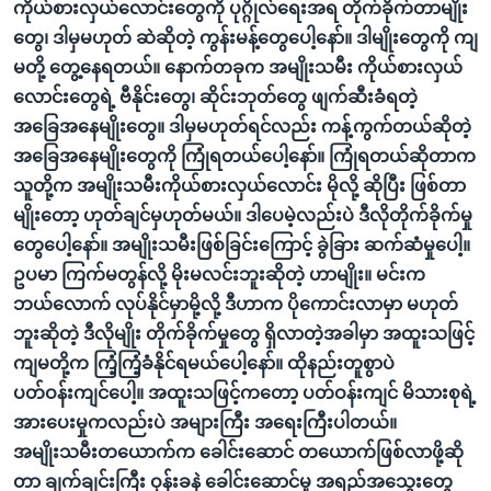
ကိုယ်စားလှယ်လောင်းတွေကို ပုဂ္ဂိုလ်ရေးအရ တိုက်ခိုက်တာမျိုး
တွေ၊ ဒါမှမဟုတ် ဆဲဆိုတဲ့ ကွန်းမန့်တွေပေါ့နော်။ ဒါမျိုးတွေကို ကျ
မတို့ တွေ့နေရတယ်။ နောက်တခုက အမျိုးသမီး ကိုယ်စားလှယ်
လောင်းတွေရဲ့ ဗီနိုင်းတွေ၊ ဆိုင်းဘုတ်တွေ ဖျက်ဆီးခံရတဲ့
အခြေအနေမျိုးတွေ။ ဒါမှမဟုတ်ရင်လည်း ကန့်ကွက်တယ်ဆိုတဲ့
အခြေအနေမျိုးတွေကို ကြုံရတယ်ပေါ့နော်။ ကြုံရတယ်ဆိုတာက
သူတို့က အမျိုးသမီးကိုယ်စားလှယ်လောင်း မိုလို့ ဆိုပြီး ဖြစ်တာ
မျိုးတော့ ဟုတ်ချင်မှဟုတ်မယ်။ ဒါပေမဲ့လည်းပဲ ဒီလိုတိုက်ခိုက်မှု
တွေပေါ့နော်။ အမျိုးသမီးဖြစ်ခြင်းကြောင့် ခွဲခြား ဆက်ဆံမှုပေါ့။
ဥပမာ ကြက်မတွန်လို့ မိုးမလင်းဘူးဆိုတဲ့ ဟာမျိုး။ မင်းက
ဘယ်လောက် လုပ်နိုင်မှာမို့လို့ ဒီဟာက ပိုကောင်းလာမှာ မဟုတ်
ဘူးဆိုတဲ့ ဒီလိုမျိုး တိုက်ခိုက်မှုတွေ ရှိလာတဲ့အခါမှာ အထူးသဖြင့်
ကျမတို့က ကြံ့ကြံ့ခံနိုင်ရမယ်ပေါ့နော်။ ထိုနည်းတူစွာပဲ
ပတ်ဝန်းကျင်ပေါ့။ အထူးသဖြင့်ကတော့ ပတ်ဝန်းကျင် မိသားစုရဲ့
အားပေးမှုကလည်းပဲ အများကြီး အရေးကြီးပါတယ်။
အမျိုးသမီးတယောက်က ခေါင်းဆောင် တယောက်ဖြစ်လာဖို့ဆို
တာ ချက်ချင်းကြီး ဝုန်းခနဲ ခေါင်းဆောင်မှု အရည်အသွေးတွေ