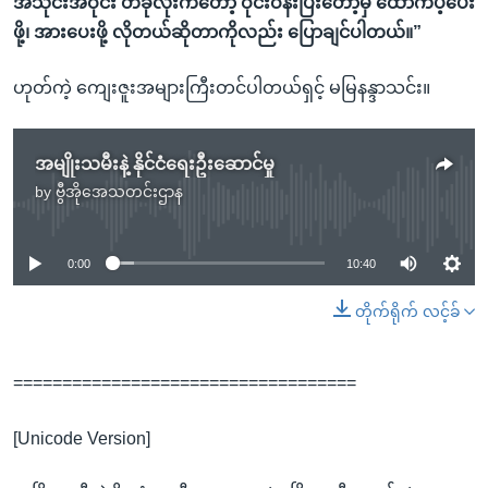
အသိုင်းအဝိုင်း တခုလုံးကတော့ ဝိုင်းဝန်းပြီးတော့မှ ထောက်ပံ့ပေး
ဖို့၊ အားပေးဖို့ လိုတယ်ဆိုတာကိုလည်း ပြောချင်ပါတယ်။”
ဟုတ်ကဲ့ ကျေးဇူးအများကြီးတင်ပါတယ်ရှင့် မမြနန္ဒာသင်း။
အမျိုးသမီးနဲ့ နိုင်ငံရေးဦးဆောင်မှု
by
ဗွီအိုအေသတင်းဌာန
No media source currently available
0:00
10:40
တိုက်ရိုက် လင့်ခ်
===================================
[Unicode Version]