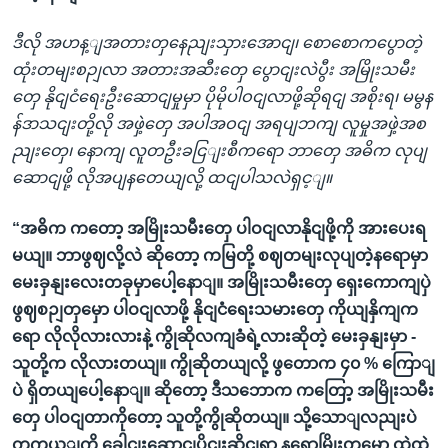
ဒီလို အဟန့ျအတားတှနေညျးသှားအောငျ၊ စောစောကပွောတဲ့
ထုံးတမျးစဉျလာ အတားအဆီးတှေ ပွောငျးလဲပွီး အမြိုးသမီး
တှေ နိုငျငံရေးဦးဆောငျမှုမှာ ပိုမိုပါဝငျလာဖို့ဆိုရငျ အစိုးရ၊ မမွန
န်ဒာသငျးတို့လို အဖှဲ့တှေ အပါအဝငျ အရပျဘကျ လူမှုအဖှဲ့အစ
ညျးတှေ၊ နောကျ လူတဦးခငြျးစီကရော ဘာတှေ အဓိက လုပျ
ဆောငျဖို့ လိုအပျနတေယျလို့ ထငျပါသလဲရှင့ျ။
“အဓိက ကတော့ အမြိုးသမီးတှေ ပါဝငျလာနိုငျဖို့ကို အားပေးရ
မယျ။ ဘာဖွဈလို့လဲ ဆိုတော့ ကမြတို့ စဈတမျးလုပျတဲ့နရောမှာ
မေးခှနျးလေးတခုမှာပေါ့နောျ။ အမြိုးသမီးတှေ ရှေးကောကျပှဲ
ဖွဈစဉျတှမှော ပါဝငျလာဖို့ နိုငျငံရေးသမားတှေ ကိုယျနှိကျက
ရော လိုလိုလားလားနဲ့ ကွိုဆိုလကျခံရဲ့လားဆိုတဲ့ မေးခှနျးမှာ -
သူတို့က လိုလားတယျ။ ကွိုဆိုတယျလို့ ဖွတောက ၄၀ % ကြောျ
ပဲ ရှိတယျပေါ့နောျ။ ဆိုတော့ ဒီသဘောက ကတြော့ အမြိုးသမီး
တှေ ပါဝငျတာကိုတော့ သူတို့ကွိုဆိုတယျ။ သို့သောျလညျးပဲ
တကယ့ျကို ခေါငျးဆောငျပိုငျးဆိုငျရာ နရောမြိုးတှမှော ထဲထဲ