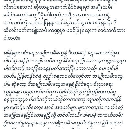
လိုအပ်နေသလဲ ဆိုတာနဲ့ အနာဂတ်နိုင်ငံရေးမှာ အမျိုးသမီး
ခေါင်းဆောင်တွေ ပိုမိုပေါ်ထွက်လာဖို့ အလားအလာတွေနဲ့
ပတ်သက်လို့လည်း မမြနန္ဒာသင်းနဲ့ ဆက်သွယ်မေးမြန်းပြီး ဒီ
သီတင်းပတ်အမျိုးသမီးကဏ္ဍမှာ မခင်ဖြူထွေးက တင်ဆက်ထား
ပါတယ်။
မမြနန္ဒာသင်းရေ အမျိုးသမီတွေနဲ့ ဒီလာမယ့် ရွေးကောက်ပွဲမှာ
ပါဝင်မှု အပြင် အမျိုးသမီးတွေ နိုင်ငံရေး ဦးဆောင်မှုကဏ္ဍတွေမှာ
ပါဝင်လာဖို့ အခြေအနေနဲ့ပတ်သက်ပြီးတော့လည်း မေးချင်ပါ
တယ်။ မြန်မာနိုင်ငံရဲ့ လူဦးရေတဝက်ကျော်ဟာ အမျိုးသမီးတွေ
ပါ။ ဆိုတော့ ဒီအမျိုးသမီးတွေအနေနဲ့ နိုင်ငံရေး၊ စီးပွားရေး
လူမှုရေး ကဏ္ဍအသီးသီးမှာ ဆုံးဖြတ်ပိုင်ခွင့် ရှိတဲ့ဦးဆောင်မှု
နေရာတွေမှာ ပါဝင်သင့်တယ်ဆိုတာကတော့ ကျမတို့အခုအချိန်
မှာ ပြောဖို့မလိုတော့အောင် အတော်များများကလည်း လက်ခံတဲ့
အခြေအနေဖြစ်လာနေပြီလို့ ထင်ပါတယ်။ ဒါပေမဲ့ တကယ်တမ်း
ဦးဆောင်မှုနေရာတွေမှာ အမျိုးသမီးတွေပါဝင်မှုဟာ ဖြစ်သင့်တဲ့