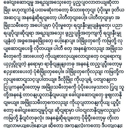
ခေါငျးဆောငျမှု အရညျအသှေးတှေ ပွည့ျဝလာတယျဆိုတာ
မြိုး မဟုတျဘဲနဲ့ ပထမဆုံးကတော့ မိသားစုတှငျး ပံ့ပိုးမှု။ ဒုတိယ
အဆင့ျ အနနေဲ့ဆိုရငျတော့ ပါတီတှငျးပေါ့။ ပါတီတှငျးမှာ အ
မြိုးသမီးတှေ အပေါျမှာ ပံ့ပိုးမှုတှေ၊ ရငျးနှီးမွှုပျနှံမှုတှေ၊ ပညာ
ရပျပိုငျးဆိုငျရာ အရညျအသှေး ဖွည့ျဖို့အတှကျကို ရငျးနှီးမွှု
ပျနှံတဲ့ အခွအေနမြေိုးတှေ ပေါ့နောျ။ ဒါမြိုးတှကေို ကမြတို့ လု
ပျဆောငျပေးဖို့ လိုတယျ။ ပါတီ တှေ အနနေဲ့ကလညျး အမြိုးသ
မီးတှကေို အားပေးတဲ့ ကိုယျစားလှယျလောငျးတှေ ဝငျရောကျ
ယှဉျပွိုငျတဲ့ နရောမှာ ရာခိုငျနှုနျးတခု အနနေဲ့ ထည့ျပွီးတော့မှ
စဉျးစားပေးတဲ့ ပုံစံမြိုးတှပေေ့ါ။ ဒါမြိုးတှကေိုလညျး ကမြတို့က
လုပျဆောငျသင့ျပါတယျ။ ဒီလိုမြိုး ကိုယ့ျရဲ့ ပတျဝနျးက
ငြျကနပွေီးတော့မှ အမြိုးသမီးတှကေို ပံ့ပိုးပေးမှသာလ ြှငျ သူ
တို့အနနေဲ့ တာဝနျယူလာနိုငျမယျ။ ခေါငျးဆောငျတှေ ဖွဈလာနို
ငျမယျ။ အမြိုးသမီးတှကေလညျး ကိုယ့ျတာဝနျကိုယျ ယူပွီး
တော့ ခေါငျးဆောငျမှုပိုငျး ဆိုငျရာမှာ ပါဝငျလာနိုငျမှလညျးပဲ
ကမြတို့ နိုငျငံတခုလုံး အနနေဲ့ဆိုရငျတော့ ပိုမိုပွီးတော့မှ တိုးတ
ကျလာမယျပေါ့နောျ။ ဆိုတော့ အကုနျလုံးကတော့ ဒီပတျဝနျး