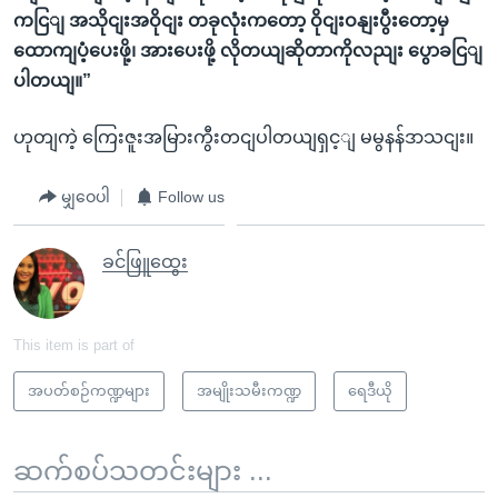
ကငြျ အသိုငျးအဝိုငျး တခုလုံးကတော့ ဝိုငျးဝနျးပွီးတော့မှ
ထောကျပံ့ပေးဖို့၊ အားပေးဖို့ လိုတယျဆိုတာကိုလညျး ပွောခငြျ
ပါတယျ။”
ဟုတျကဲ့ ကြေးဇူးအမြားကွီးတငျပါတယျရှင့ျ မမွနန်ဒာသငျး။
မျှဝေပါ
Follow us
ခင်ဖြူထွေး
This item is part of
အပတ်စဉ်ကဏ္ဍများ
အမျိုးသမီးကဏ္ဍ
ရေဒီယို
ဆက်စပ်သတင်းများ ...