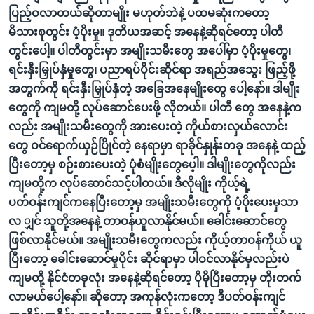
ပြည့်ဝလာတယ်ဆိုတာမျိုး မဟုတ်ဘဲနဲ့ ပထမဆုံးကတော့
မိသားစုတွင်း ပံ့ပိုးမှု။ ဒုတိယအဆင့် အနေနဲ့ဆိုရင်တော့ ပါတီ
တွင်းပေါ့။ ပါတီတွင်းမှာ အမျိုးသမီးတွေ အပေါ်မှာ ပံ့ပိုးမှုတွေ၊
ရင်းနှီးမြှုပ်နှံမှုတွေ၊ ပညာရပ်ပိုင်းဆိုင်ရာ အရည်အသွေး ဖြည့်ဖို့
အတွက်ကို ရင်းနှီးမြှုပ်နှံတဲ့ အခြေအနေမျိုးတွေ ပေါ့နော်။ ဒါမျိုး
တွေကို ကျမတို့ လုပ်ဆောင်ပေးဖို့ လိုတယ်။ ပါတီ တွေ အနေနဲ့က
လည်း အမျိုးသမီးတွေကို အားပေးတဲ့ ကိုယ်စားလှယ်လောင်း
တွေ ဝင်ရောက်ယှဉ်ပြိုင်တဲ့ နေရာမှာ ရာခိုင်နှုန်းတခု အနေနဲ့ ထည့်
ပြီးတော့မှ စဉ်းစားပေးတဲ့ ပုံစံမျိုးတွေပေ့ါ။ ဒါမျိုးတွေကိုလည်း
ကျမတို့က လုပ်ဆောင်သင့်ပါတယ်။ ဒီလိုမျိုး ကိုယ့်ရဲ့
ပတ်ဝန်းကျင်ကနေပြီးတော့မှ အမျိုးသမီးတွေကို ပံ့ပိုးပေးမှသာ
လ ျှင် သူတို့အနေနဲ့ တာဝန်ယူလာနိုင်မယ်။ ခေါင်းဆောင်တွေ
ဖြစ်လာနိုင်မယ်။ အမျိုးသမီးတွေကလည်း ကိုယ့်တာဝန်ကိုယ် ယူ
ပြီးတော့ ခေါင်းဆောင်မှုပိုင်း ဆိုင်ရာမှာ ပါဝင်လာနိုင်မှလည်းပဲ
ကျမတို့ နိုင်ငံတခုလုံး အနေနဲ့ဆိုရင်တော့ ပိုမိုပြီးတော့မှ တိုးတက်
လာမယ်ပေါ့နော်။ ဆိုတော့ အကုန်လုံးကတော့ ဒီပတ်ဝန်းကျင်