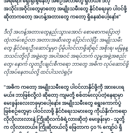
အရရော၊ ရှေးရိုးစွဲနေတဲ့ အစဉ်အလာတွေ ရှိတယ်။ ဒီလို
အသိုင်းအဝိုင်းတွေမှာတော့ အမျိုးသမီးတွေ နိုင်ငံရေးမှာ ပါဝင်ဖို့
ဆိုတာကတော့ အဟန့်အတားတွေ ကတော့ ရှိနေဆဲပေါ့နော်။”
ဒီလို အဟန့်အတားတွေနည်းသွားအောင်၊ စောစောကပြောတဲ့
ထုံးတမ်းစဉ်လာ အတားအဆီးတွေ ပြောင်းလဲပြီး အမျိုးသမီး
တွေ နိုင်ငံရေးဦးဆောင်မှုမှာ ပိုမိုပါဝင်လာဖို့ဆိုရင် အစိုးရ၊ မမြနန္
ဒာသင်းတို့လို အဖွဲ့တွေ အပါအဝင် အရပ်ဘက် လူမှုအဖွဲ့အစည်း
တွေ၊ နောက် လူတဦးချင်းစီကရော ဘာတွေ အဓိက လုပ်ဆောင်ဖို့
လိုအပ်နေတယ်လို့ ထင်ပါသလဲရှင့်။
“အဓိက ကတော့ အမျိုးသမီးတွေ ပါဝင်လာနိုင်ဖို့ကို အားပေးရ
မယ်။ ဘာဖြစ်လို့လဲ ဆိုတော့ ကျမတို့ စစ်တမ်းလုပ်တဲ့နေရာမှာ
မေးခွန်းလေးတခုမှာပေါ့နော်။ အမျိုးသမီးတွေ ရွေးကောက်ပွဲ
ဖြစ်စဉ်တွေမှာ ပါဝင်လာဖို့ နိုင်ငံရေးသမားတွေ ကိုယ်နှိက်ကရော
လိုလိုလားလားနဲ့ ကြိုဆိုလက်ခံရဲ့လားဆိုတဲ့ မေးခွန်းမှာ - သူတို့
က လိုလားတယ်။ ကြိုဆိုတယ်လို့ ဖြေတာက ၄၀ % ကျော်ပဲ ရှိ