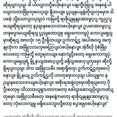
ဆိုရငျလညျး ဒါ ပါဝငျလာပွီပေါ့နောျ။ ဝနျကွီးခြုပျ အနနေဲ့ ပါ
ဝငျလာတာမြိုးတှလေညျး ရှိတယျ။ ပွညျနယျနဲ့တိုငျးတှမှော။ ဒါ
ပမေဲ့ သို့သောျလညျးပဲ ကမြတို့ ရာခိုငျနှုနျးအားဖွင့ျ ကွည့ျ
မယျဆိုရငျတော့ နညျးနသေေးတာပေါ့နောျ။ ဥပမာအားဖွင့ျ
တခုပွောမယျဆိုရငျ ပွညျထောငျစု ရှေးကောကျပှဲ ကောျမရှငျ
မှာဆိုရငျ အားလုံး ၁၅ ဦးရှိတယျ။ ဥက်ကဋ်ဌ အပါအဝငျ အကု
နျလုံးက အမြိုးသားတှခေညြျးပဲပေါ့နောျ။ အဲ့ဒီလို ပုံစံမြိုး
လေးတှေ ကမြတို့ တှေ့ရတယျ။ နောကျပွီးတော့ ရှေးကောကျပှဲ
ကောျမရှငျရဲ့ မွို့နယျအဆင့ျတို့ ခရိုငျအဆင့ျတှမှော ဆိုလို့
ရှိရငျလညျး ဒါက အမြိုးသမီး အရာရှိတှေ၊ ဥက်ကဋ်ဌတှပေေါ့
နောျ။ မွို့နယျ ဥက်ကဋ်ဌလို ဟာတှမှောလညျး ပါဝငျမှုက န
ညျးနသေေးတယျပေါ့နောျ။ အစိုးရအဖှဲ့တှမှောဆိုရငျတော့ ပို
ပွီးတော့မှ သိသာထငျရှားတာကတော့ ခေါငျးဆောငျပိုငျးကဏ်ဍ
တှမှော အမြိုးသမီးတှေ အနနေဲ့ကတော့ ရာခိုငျနှုနျးအားဖွင့ျ
တော့ လုံလောကျမှု မရှိသေးဘူးလို့တော့ ပွောရမှာပေါ့နောျ။”
ဟုတျကဲ့။ အဲ့ဒီလိုမရှိသေးတာက ဘယျလို အခွအေနတှေကွေော