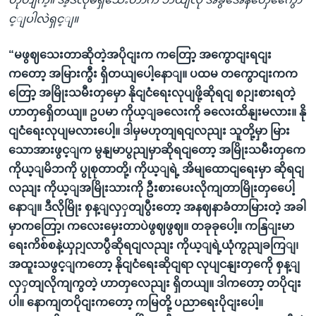
င့ျပါလဲရှင့ျ။
“မဖွဈသေးတာဆိုတဲ့အပိုငျးက ကတြော့ အကွောငျးရငျး
ကတော့ အမြားကွီး ရှိတယျပေါ့နောျ။ ပထမ တကွောငျးကက
တြော့ အမြိုးသမီးတှမှော နိုငျငံရေးလုပျဖို့ဆိုရငျ စဉျးစားရတဲ့
ဟာတှရှေိတယျ။ ဥပမာ ကိုယ့ျခလေးကို ခလေးထိနျးမလား။ နို
ငျငံရေးလုပျမလားပေါ့။ ဒါမှမဟုတျရငျလညျး သူတို့မှာ မြား
သောအားဖွင့ျက မွနျမာပွညျမှာဆိုရငျတော့ အမြိုးသမီးတှကေ
ကိုယ့ျမိဘကို ပွုစုတာတို့၊ ကိုယ့ျရဲ့ အိမျထောငျရေးမှာ ဆိုရငျ
လညျး ကိုယ့ျအမြိုးသားကို ဦးစားပေးလိုကျတာမြိုးတှပေေါ့
နောျ။ ဒီလိုမြိုး စှန့ျလှှတျပွီးတော့ အနဈနာခံတာမြားတဲ့ အခါ
မှာကတြော့၊ ကလေးမှေးတာပဲဖွဈဖွဈ။ တခုခုပေါ့။ ကနြျးမာ
ရေးကိစ်စနဲ့ယှဉျလာပွီဆိုရငျလညျး ကိုယ့ျရဲ့ယုံကွညျခကြျ၊
အထူးသဖွင့ျကတော့ နိုငျငံရေးဆိုငျရာ လုပျငနျးတှကေို စှန့ျ
လှှတျလိုကျကွတဲ့ ဟာတှလေညျး ရှိတယျ။ ဒါကတော့ တပိုငျး
ပါ။ နောကျတပိုငျးကတော့ ကမြတို့ ပညာရေးပိုငျးပေါ့။