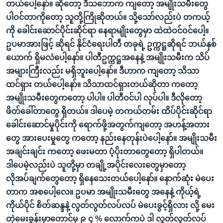
တယ်ပေါ့နော်။ ဆိုတော့ ဒီသဘောက ကျတော့ အမျိုးသမီးတွေ
ပါဝင်တာကိုတော့ သူတို့ကြိုဆိုတယ်။ သို့သော်လည်းပဲ တကယ့်
ကို ခေါင်းဆောင်ပိုင်းဆိုင်ရာ နေရာမျိုးတွေမှာ ထဲထဲဝင်ဝင်ပေါ့။
ဥပမာအားဖြင့် ဆိုရင် နိုင်ငံရေးပါတီ တခုရဲ့ ဥက္ကဋ္ဌဆိုရင် ဘယ်နှစ်
ယောက် ရှိမလဲပေါ့နော်။ ပါတီဥက္ကဋ္ဌအနေနဲ့ အမျိုးသမီးက သိပ်
အများကြီးလည်း မရှိဘူးပေါ့နော်။ ဒီဟာက ကျတော့ သိသာ
ထင်ရှား တယ်ပေါ့နော်။ သိသာထင်ရှားတယ်ဆိုတာ ကတော့
အမျိုးသမီးတွေကတော့ ပါပါ။ ပါတီဝင်ပါ လုပ်ပါ။ ဒီလိုတော့
ဖိတ်ခေါ်တာတွေ ရှိတယ်။ ဒါပေမဲ့ တကယ်တမ်း ထိပ်ပိုင်းဆိုင်ရာ
ခေါင်းဆောင်မှုပိုင်းကို ရောက်ဖို့အတွက်ကျတော့ အဟန့်အတား
တွေ အားပေးမှုတွေ ကတော့ နည်းနေတုန်းပဲပေါ့နော်။ အမျိုးသမီး
အချင်းချင်း ကတော့ ဖေးမတာ ပံ့ပိုးတာတွေတော့ ရှိပါတယ်။
ဒါပေမဲ့လည်းပဲ သူတို့မှာ တချို့အပိုင်းလေးတွေမှာတော့
လိုအပ်ချက်တွေတော့ ရှိနေသေးတယ်ပေါ့နော်။ နောက်ဆုံး မဲပေး
တာက အစပေါ့လေ။ ဥပမာ အမျိုးသမီးတွေ အနေနဲ့ ကိုယ့်ရဲ့
ကိုယ်ပိုင် စိတ်ဆန္ဒနဲ့ လွတ်လွတ်လပ်လပ် မဲပေးခွင့်ရှိလား လို့ မေး
တဲ့မေးခွန်းမှာတောင်မှ ၉ ၄ % လောက်ကပဲ ဒါ လွတ်လွတ်လပ်