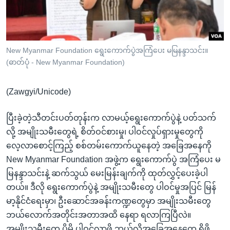
အ
သုတပဒေသာ အင်္ဂလိပ်စာ
ညွန်း
Learning English
စာမျက်နှာ
သို့
ဗွီအိုအေ လူမှုကွန်ယက်များ
New Myanmar Foundation ရွေးကောက်ပွဲအကြံပေး မမြနန္ဒာသင်း။
ကျော်
(ဓာတ်ပုံ - New Myanmar Foundation)
ကြည့်
ရန်
(Zawgyi/Unicode)
ဘာသာစကားများ
ရှာဖွေ
ရန်
ပြီးခဲ့တဲ့သီတင်းပတ်တုန်းက လာမယ့်ရွေးကောက်ပွဲနဲ့ ပတ်သက်
နေရာ
လို့ အမျိုးသမီးတွေရဲ့ စိတ်ဝင်စားမှု၊ ပါဝင်လှုပ်ရှားမှုတွေကို
သို့
လေ့လာစောင့်ကြည့် စစ်တမ်းကောက်ယူနေတဲ့ အခြေအနေကို
ကျော်
New Myanmar Foundation အဖွဲ့က ရွေးကောက်ပွဲ အကြံပေး မ
ရန်
မြနန္ဒာသင်းနဲ့ ဆက်သွယ် မေးမြန်းချက်ကို ထုတ်လွှင့်ပေးခဲ့ပါ
တယ်။ ဒီလို ရွေးကောက်ပွဲနဲ့ အမျိုးသမီးတွေ ပါဝင်မှုအပြင် မြန်
မာ့နိုင်ငံရေးမှာ၊ ဦးဆောင်အခန်းကဏ္ဍတွေမှာ အမျိုးသမီးတွေ
ဘယ်လောက်အတိုင်းအတာအထိ နေရာ ရလာကြပြီလဲ။
အမျိုးသမီးတွေ ပိုမို ပါဝင်လာဖို့ ဘယ်လိုအခြေအနေတွေ ရှိဖို့