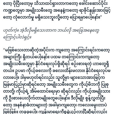
တော့ ပိုပြီးတော့မှ သိသာထင်ရှားတာကတော့ ခေါင်းဆောင်ပိုင်း
ကဏ္ဍတွေမှာ အမျိုးသမီးတွေ အနေနဲ့ကတော့ ရာခိုင်နှုန်းအားဖြင့်
တော့ လုံလောက်မှု မရှိသေးဘူးလို့တော့ ပြောရမှာပေါ့နော်။”
ဟုတ်ကဲ့။ အဲ့ဒီလိုမရှိသေးတာက ဘယ်လို အခြေအနေတွေ
ကြောင့်ပါလဲရှင့်။
“မဖြစ်သေးတာဆိုတဲ့အပိုင်းက ကျတော့ အကြောင်းရင်းကတော့
အများကြီး ရှိတယ်ပေါ့နော်။ ပထမ တကြောင်းကကျတော့
အမျိုးသမီးတွေမှာ နိုင်ငံရေးလုပ်ဖို့ဆိုရင် စဉ်းစားရတဲ့ ဟာတွေရှိ
တယ်။ ဥပမာ ကိုယ့်ခလေးကို ခလေးထိန်းမလား။ နိုင်ငံရေးလုပ်မ
လားပေါ့။ ဒါမှမဟုတ်ရင်လည်း သူတို့မှာ များသောအားဖြင့်က
မြန်မာပြည်မှာဆိုရင်တော့ အမျိုးသမီးတွေက ကိုယ့်မိဘကို ပြုစု
တာတို့၊ ကိုယ့်ရဲ့ အိမ်ထောင်ရေးမှာ ဆိုရင်လည်း ကိုယ့်အမျိုးသား
ကို ဦးစားပေးလိုက်တာမျိုးတွေပေါ့နော်။ ဒီလိုမျိုး စွန့်လွှတ်ပြီး
တော့ အနစ်နာခံတာများတဲ့ အခါမှာကျတော့၊ ကလေးမွေးတာပဲ
ဖြစ်ဖြစ်။ တခုခုပေါ့။ ကျန်းမာရေးကိစ္စနဲ့ယှဉ်လာပြီဆိုရင်လည်း