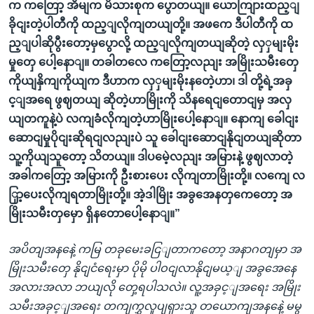
က ကတြော့ အိမျက မိသားစုက ပွောတယျ။ ယောကျြားထည့ျ
ခိုငျးတဲ့ပါတီကို ထည့ျလိုကျတယျတို့။ အဖကေ ဒီပါတီကို ထ
ည့ျပါဆိုပွီးတော့မှပွောလို့ ထည့ျလိုကျတယျဆိုတဲ့ လှှမျးမိုး
မှုတှေ ပေါ့နောျ။ တခါတလေ ကတြော့လညျး အမြိုးသမီးတှေ
ကိုယျနှိကျကိုယျက ဒီဟာက လှှမျးမိုးနတေဲ့ဟာ၊ ဒါ တို့ရဲ့အခှ
င့ျအရေ ဖွဈတယျ ဆိုတဲ့ဟာမြိုးကို သိနရေငျတောငျမှ အလှ
ယျတကူနဲ့ပဲ လကျခံလိုကျတဲ့ဟာမြိုးပေါ့နောျ။ နောကျ ခေါငျး
ဆောငျမှုပိုငျးဆိုရငျလညျးပဲ သူ ခေါငျးဆောငျနိုငျတယျဆိုတာ
သူ့ကိုယျသူတော့ သိတယျ။ ဒါပမေဲ့လညျး အမြားနဲ့ ဖွဈလာတဲ့
အခါကတြော့ အမြားကို ဦးစားပေး လိုကျတာမြိုးတို့။ လကျေ လ
ြှာ့ပေးလိုကျရတာမြိုးတို့။ အဲ့ဒါမြိုး အခွအေနတှကေတော့ အ
မြိုးသမီးတှမှော ရှိနတောပေါ့နောျ။”
အပိတျအနနေဲ့ ကမြ တခုမေးခငြျတာကတော့ အနာဂတျမှာ အ
မြိုးသမီးတှေ နိုငျငံရေးမှာ ပိုမို ပါဝငျလာနိုငျမယ့ျ အခွအေနေ
အလားအလာ ဘယျလို တှေ့ရပါသလဲ။ လူ့အခှင့ျအရေး အမြိုး
သမီးအခှင့ျအရေး တကျကွှလှုပျရှားသူ တယောကျအနနေဲ့ မမွ