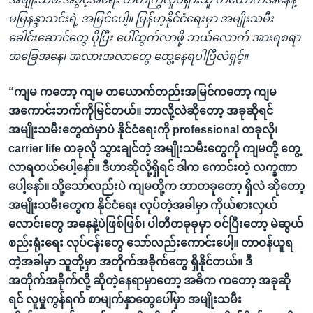
မမြနန္ဒာသင်းရဲ့ အမြင်ပေါ့။ မြန်မာ့နိုင်ငံရေးမှာ အမျိုးသမီး
ခေါင်းဆောင်တွေ ပိုပြီး ပေါ်ထွက်လာဖို့ ဘယ်လောက် အားရစရာ
အခြေအနေ၊ အလားအလာတွေ တွေ့နေရပါပြီလဲရှင့်။
“ကျမ ကတော့ ကျမ တယောက်တည်းအမြင်ကတော့ ကျမ
အကောင်းဘက်ကိုမြင်တယ်။ ဘာလို့လဲဆိုတော့ အခုဆိုရင်
အမျိုးသမီးတွေထဲမှာပဲ နိုင်ငံရေးကို professional တခုလို၊
carrier life တခုလို သွားချင်တဲ့ အမျိုးသမီးတွေကို ကျမတို့ တွေ့
လာရတယ်ပေါ့နော်။ ဒီဟာဆိုလို့ရှိရင် ဒါက ကောင်းတဲ့ လက္ခဏာ
ပေါ့နော်။ သို့သော်လည်းပဲ ကျမတို့က ဘာတခုတော့ ရှိလဲ ဆိုတော့
အမျိုးသမီးတွေက နိုင်ငံရေး လုပ်တဲ့အခါမှာ ကိုယ်စားလှယ်
လောင်းတွေ အနေနဲ့ပဲဖြစ်ဖြစ်၊ ပါတီတခုခုမှာ ဝင်ပြီးတော့ မဲဆွယ်
စည်းရုံးရေး လုပ်ငန်းတွေ သော်လည်းကောင်းပေါ့။ တာဝန်ယူရ
တဲ့အခါမှာ သူတို့မှာ အတိုက်အခိုက်တွေ ရှိနိုင်တယ်။ ဒီ
အတိုက်အခိုက်လို့ ဆိုတဲ့နေရာမှာတော့ အဓိက ကတော့ အခုဆို
ရင် လူမှုကွန်ရက် စာမျက်နှာတွေပေါ်မှာ အမျိုးသမီး