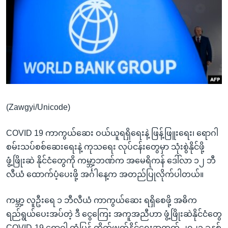
အ
သုတပဒေသာ အင်္ဂလိပ်စာ
ညွန်း
Learning English
စာမျက်နှာ
သို့
ဗွီအိုအေ လူမှုကွန်ယက်များ
ကျော်
ကြည့်
ရန်
ဘာသာစကားများ
ရှာဖွေ
(Zawgyi/Unicode)
ရန်
နေရာ
COVID 19 ကာကွယ်ဆေး ဝယ်ယူရရှိရေးနဲ့ ဖြန့်ဖြူးရေး၊ ရောဂါ
သို့
စမ်းသပ်စစ်ဆေးရေးနဲ့ ကုသရေး လုပ်ငန်းတွေမှာ သုံးစွဲနိုင်ဖို့
ကျော်
ဖွံ့ဖြိုးဆဲ နိုင်ငံတွေကို ကမ္ဘာ့ဘဏ်က အမေရိကန် ဒေါ်လာ ၁၂ ဘီ
ရန်
လီယံ ထောက်ပံ့ပေးဖို့ အင်္ဂါနေ့က အတည်ပြုလိုက်ပါတယ်။
ကမ္ဘာ့ လူဦးရေ ၁ ဘီလီယံ ကာကွယ်ဆေး ရရှိစေဖို့ အဓိက
ရည်ရွယ်ပေးအပ်တဲ့ ဒီ ငွေကြေး အကူအညီဟာ ဖွံ့ဖြိုးဆဲနိုင်ငံတွေ
COVID-19 ရောဂါ တုံ့ပြန် တိုက်ဖျက်နိုင်ရေးအတွက် ၂၀၂၁ ခုနှစ်