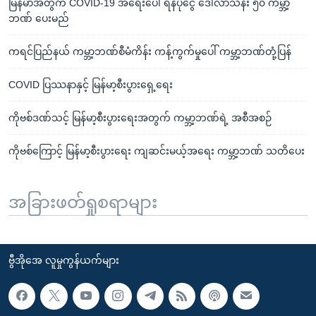
မြန်မာအတွက် COVID-19 အရေးပေါ် ရန်ပုံငွေ ဒေါ်လာသန်း ၅၀ ကမ္ဘာ့
ဘဏ် ပေးမည်
ကရင်ပြည်နယ် ကမ္ဘာ့ဘဏ်စီမံကိန်း ကန့်ကွက်မှုပေါ် ကမ္ဘာ့ဘဏ်တုံ့ပြန်
COVID ပြဿနာနှင့် မြန်မာ့စီးပွားရှေ့ရေး
ကိုဗစ်ဒဏ်သင့် မြန်မာ့စီးပွားရေးအတွက် ကမ္ဘာ့ဘဏ်ရဲ့ အစီအစဉ်
ကိုဗစ်ကြောင့် မြန်မာ့စီးပွားရေး ကျဆင်းမယ့်အရေး ကမ္ဘာ့ဘဏ် သတိပေး
အခြားဖတ်ရှုစရာများ
ဗွီအိုအေ လူမှုကွန်ယက်များ