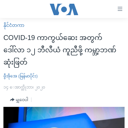
သုံး
ရ
လွယ်ကူ
နိုင်ငံတကာ
မူလစာမျက်နှာ
စေ
COVID-19 ကာကွယ်ဆေး အတွက်
မြန်မာ
သည့်
ဒေါ်လာ ၁၂ ဘီလီယံ ကူညီဖို့ ကမ္ဘာ့ဘဏ်
ကမ္ဘာ့သတင်းများ
Link
ဆုံးဖြတ်
ဗွီဒီယို
နိုင်ငံတကာ
များ
သတင်းလွတ်လပ်ခွင့်
အမေရိကန်
ပင်မ
ဗွီအိုအေ (မြန်မာပိုင်း)
ရပ်ဝန်းတခု လမ်းတခု အလွန်
တရုတ်
အကြောင်းအရာ
၁၄ ေအာက္တိုဘာ၊ ၂၀၂၀
သို့
အင်္ဂလိပ်စာလေ့လာမယ်
အစ္စရေး-ပါလက်စတိုင်း
ကျော်
မျှဝေပါ
အပတ်စဉ်ကဏ္ဍများ
အမေရိကန်သုံးအီဒီယံ
ကြည့်
ရေဒီယိုနှင့်ရုပ်သံ အချက်အလက်များ
မကြေးမုံရဲ့ အင်္ဂလိပ်စာ
ရေဒီယို
ရန်
ပင်မ
ရေဒီယို/တီဗွီအစီအစဉ်
ရုပ်ရှင်ထဲက အင်္ဂလိပ်စာ
တီဗွီ