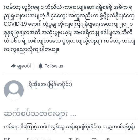
ကမ်ဘာ့ လူဦးရေ ၁ ဘီလီယံ ကာကှယျဆေး ရရှိစဖေို့ အဓိက ရ
ညျရှယျပေးအပျတဲ့ ဒီ ငှကွေေး အကူအညီဟာ ဖှံ့ဖွိုးဆဲနိုငျငံတှေ
COVID-19 ရောဂါ တုံ့ပွနျ တိုကျဖကြျနိုငျရေးအတှကျ ၂၀၂၁
ခုနှဈ ဇှနျလအထိ အသုံးပွုမယ့ျ အမရေိကနျ ဒေါျလာ ဘီလီ
ယံ ၁၆၀ ရဲ့ တစိတျတဒသေ ဖွဈတယျလို့လညျး ကမ်ဘာ့ ဘဏျ
က ကွညောလိုကျပါတယျ။
မျှဝေပါ
Follow us
ဗွီအိုအေ (မြန်မာပိုင်း)
ဆက်စပ်သတင်းများ ...
ကပ်ရောဂါကြောင့် ဆင်းရဲလွန်းသူ သန်းရာချီတိုးနိုင်ဟု ကမ္ဘာ့ဘဏ်ခန့်မှန်း