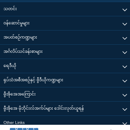
သတင်း
၀န်ဆောင်မှုများ
အပတ်စဉ်ကဏ္ဍများ
အင်္ဂလိပ်သင်ခန်းစာများ
ရေဒီယို
ရုပ်သံအစီအစဉ်နှင့် ဗွီဒီယိုကဏ္ဍများ
ဗွီအိုအေအကြောင်း
ဗွီအိုအေ မိုဘိုင်းလ်အက်ပ်များ ဒေါင်းလုတ်ယူရန်
Other Links