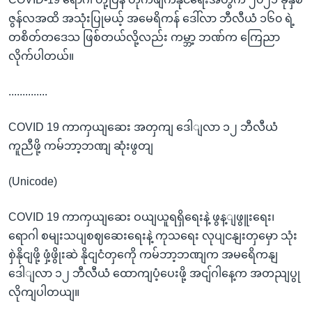
ဇွန်လအထိ အသုံးပြုမယ့် အမေရိကန် ဒေါ်လာ ဘီလီယံ ၁၆၀ ရဲ့
တစိတ်တဒေသ ဖြစ်တယ်လို့လည်း ကမ္ဘာ့ ဘဏ်က ကြေညာ
လိုက်ပါတယ်။
..............
COVID 19 ကာကှယျဆေး အတှကျ ဒေါျလာ ၁၂ ဘီလီယံ
ကူညီဖို့ ကမ်ဘာ့ဘဏျ ဆုံးဖွတျ
(Unicode)
COVID 19 ကာကှယျဆေး ဝယျယူရရှိရေးနဲ့ ဖွန့ျဖွူးရေး၊
ရောဂါ စမျးသပျစဈဆေးရေးနဲ့ ကုသရေး လုပျငနျးတှမှော သုံး
စှဲနိုငျဖို့ ဖှံ့ဖွိုးဆဲ နိုငျငံတှကေို ကမ်ဘာ့ဘဏျက အမရေိကနျ
ဒေါျလာ ၁၂ ဘီလီယံ ထောကျပံ့ပေးဖို့ အငျ်ဂါနေ့က အတညျပွု
လိုကျပါတယျ။