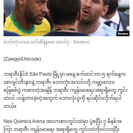
အ
သုတပဒေသာ အင်္ဂလိပ်စာ
ညွန်း
Learning English
စာမျက်နှာ
သို့
ဗွီအိုအေ လူမှုကွန်ယက်များ
ကျော်
ကြည့်
ဘော်လုံးသမား မက်ဆီနဲ့နမော (ဓာတ်ပုံ - Reuters)
ရန်
ဘာသာစကားများ
ရှာဖွေ
(Zawgyi/Unicode)
ရန်
နေရာ
ဘရာဇီးနိုင်ငံ São Paulo မြို့မှာ မနေ့ စက်တင်ဘာ ၅ ရက်နေ့က
သို့
အာဂျင်တီးနားနဲ့ ဘရာဇီး ဘောလုံးအသင်းတို့ ကမ္ဘာ့ဖလား
ကျော်
ခြေစစ်ပွဲ ကစားတဲ့အချိန် ဘရာဇီး ကျန်းမာရေးအရာရှိတွေ ကွင်း
ရန်
ထဲဝင် ဟန့်တားခဲ့တဲ့အတွက် ဘောလုံးပွဲကို ရပ်ဆိုင်းလိုက်ရပါ
တယ်။
Neo Quimica Arena အားကစားကွင်းထဲမှာ ပွဲစပြီး ၇ မိနစ်အ
ကြာ ဘရာဇီး ကျန်းမာရေး အရာရှိတွေ ကွင်းထဲကိုဝင်လာပြီး