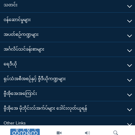
သတင်း
၀န်ဆောင်မှုများ
အပတ်စဉ်ကဏ္ဍများ
အင်္ဂလိပ်သင်ခန်းစာများ
ရေဒီယို
ရုပ်သံအစီအစဉ်နှင့် ဗွီဒီယိုကဏ္ဍများ
ဗွီအိုအေအကြောင်း
ဗွီအိုအေ မိုဘိုင်းလ်အက်ပ်များ ဒေါင်းလုတ်ယူရန်
Other Links
တိုက်ရိုက်