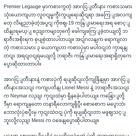
Premier Legauge မှာကစားကွတဲ့ အာဂငြျတီးနား ကစားသမား
သုံးယောကျဟာ လူဝငျမှုကွီးကွပျရေးဆိုငျရာ အခကြျအလကျ
တှေ လိမျညာခဲ့တဲ့အပွငျ ကိုဗဈ-19 ကနြျးမာရေးအရ စောင့ျ
ထိနျးရမယ့ျ စညျးကမျးတှကေို ဖေါကျဖကြျခဲ့တယျလို့ ဘ
ရာဇီးအစိုးရက စှပျစှဲထားပါတယျ။ အငျ်ဂလနျက ရောကျလာ
တဲ့ ကစားသမား ၃ ယောကျဟာ ကစားပှဲမှာ မပါဝငျဘဲ ကှာရနျ
တငျး အရငျဝငျရမယျလို့ ဘရာဇီး ကနြျးမာရေးအရာရှိတှကေ
ပွောဆိုထားတာပါ။
အာဂငြျတီးနားနဲ့ ကစားပှဲကို ရပျဆိုငျးလိုကျခြိနျမှာ အာဂငြျ
တီးနားအသငျး ကကျပတိနျ Lionel Messi နဲ့ ဘာရာဇီးအသငျး
က Neymar လညျး ကှငျးထဲမှာ ရှိနခေဲ့ပါတယျ။ ကနြောျတို့
ဒီမှာ ရောကျနတော တနာရီလောကျရှိပွီ၊ စောစောက မပွောဘဲ၊
ဘောလုံးပှဲစပွီးမှ ကှငျးထဲဝငျ ပှဲကို ရပျဆိုငျးတာ မဖွဈသင့ျ
ဘူးလို့လညျး Messi က ဝဖေနျပွောဆိုပါတယျ။
မနေ့က နှဈဖကျ ဂိုးမရှိနဲ့ ရပျဆိုငျးခဲ့ရတဲ့ ပှဲကို ဆကျကနျခှင့ျ