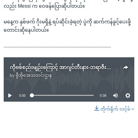
လည်း Messi က ဝေဖန်ပြောဆိုပါတယ်။
မနေ့က နှစ်ဖက် ဂိုးမရှိနဲ့ ရပ်ဆိုင်းခဲ့ရတဲ့ ပွဲကို ဆက်ကန်ခွင့်ပေးဖို့
တောင်းဆိုနေပါတယ်။
.......................................................................................
ကိုဗစ်စည်းမျဉ်းကြောင့် အာဂျင်တီးနား-ဘရာဇီးဘောလုံးပွဲရပ်ဆိုင်းရ
by
ဗွီအိုအေသတင်းဌာန
No media source currently available
0:00
0:38
တိုက်ရိုက် လင့်ခ်