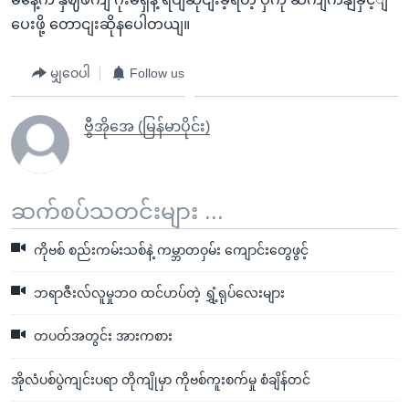
ပေးဖို့ တောငျးဆိုနပေါတယျ။
မျှဝေပါ
Follow us
ဗွီအိုအေ (မြန်မာပိုင်း)
ဆက်စပ်သတင်းများ ...
ကိုဗစ် စည်းကမ်းသစ်နဲ့ ကမ္ဘာတဝှမ်း ကျောင်းတွေဖွင့်
ဘရာဇီးလ်လူမှုဘဝ ထင်ဟပ်တဲ့ ရွှံ့ရုပ်လေးများ
တပတ်အတွင်း အားကစား
အိုလံပစ်ပွဲကျင်းပရာ တိုကျိုမှာ ကိုဗစ်ကူးစက်မှု စံချိန်တင်