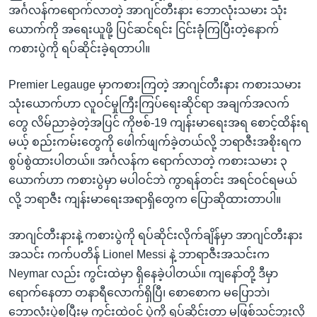
အင်္ဂလန်ကရောက်လာတဲ့ အာဂျင်တီးနား ဘောလုံးသမား သုံး
ယောက်ကို အရေးယူဖို့ ပြင်ဆင်ရင်း ငြင်းခုံကြပြီးတဲ့နောက်
ကစားပွဲကို ရပ်ဆိုင်းခဲ့ရတာပါ။
Premier Legauge မှာကစားကြတဲ့ အာဂျင်တီးနား ကစားသမား
သုံးယောက်ဟာ လူဝင်မှုကြီးကြပ်ရေးဆိုင်ရာ အချက်အလက်
တွေ လိမ်ညာခဲ့တဲ့အပြင် ကိုဗစ်-19 ကျန်းမာရေးအရ စောင့်ထိန်းရ
မယ့် စည်းကမ်းတွေကို ဖေါက်ဖျက်ခဲ့တယ်လို့ ဘရာဇီးအစိုးရက
စွပ်စွဲထားပါတယ်။ အင်္ဂလန်က ရောက်လာတဲ့ ကစားသမား ၃
ယောက်ဟာ ကစားပွဲမှာ မပါဝင်ဘဲ ကွာရန်တင်း အရင်ဝင်ရမယ်
လို့ ဘရာဇီး ကျန်းမာရေးအရာရှိတွေက ပြောဆိုထားတာပါ။
အာဂျင်တီးနားနဲ့ ကစားပွဲကို ရပ်ဆိုင်းလိုက်ချိန်မှာ အာဂျင်တီးနား
အသင်း ကက်ပတိန် Lionel Messi နဲ့ ဘာရာဇီးအသင်းက
Neymar လည်း ကွင်းထဲမှာ ရှိနေခဲ့ပါတယ်။ ကျနော်တို့ ဒီမှာ
ရောက်နေတာ တနာရီလောက်ရှိပြီ၊ စောစောက မပြောဘဲ၊
ဘောလုံးပွဲစပြီးမှ ကွင်းထဲဝင် ပွဲကို ရပ်ဆိုင်းတာ မဖြစ်သင့်ဘူးလို့