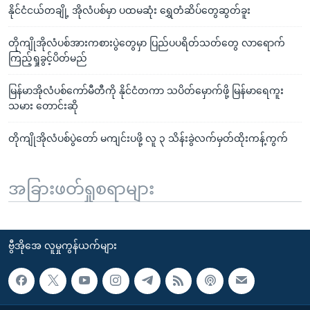
နိုင်ငံငယ်တချို့ အိုလံပစ်မှာ ပထမဆုံး ရွှေတံဆိပ်တွေဆွတ်ခူး
တိုကျိုအိုလံပစ်အားကစားပွဲတွေမှာ ပြည်ပပရိတ်သတ်တွေ လာရောက်
ကြည့်ရှုခွင့်ပိတ်မည်
မြန်မာအိုလံပစ်ကော်မီတီကို နိုင်ငံတကာ သပိတ်မှောက်ဖို့ မြန်မာရေကူး
သမား တောင်းဆို
တိုကျိုအိုလံပစ်ပွဲတော် မကျင်းပဖို့ လူ ၃ သိန်းခွဲလက်မှတ်ထိုးကန့်ကွက်
အခြားဖတ်ရှုစရာများ
ဗွီအိုအေ လူမှုကွန်ယက်များ