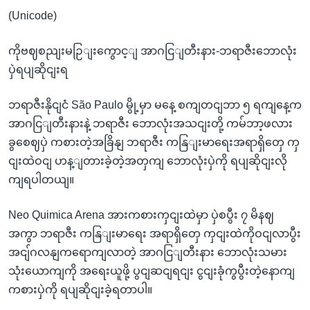
(Unicode)
ကိုဗဈစညျးမဉြျးကွောင့ျ အာဂငြျတီးနား-ဘရာဇီးဘောလုံး
ပှဲရပျဆိုငျးရ
ဘရာဇီးနိုငျငံ São Paulo မွို့မှာ မနေ့ စကျတငျဘာ ၅ ရကျနေ့က
အာဂငြျတီးနားနဲ့ ဘရာဇီး ဘောလုံးအသငျးတို့ ကမ်ဘာ့ဖလား
ခွစေဈပှဲ ကစားတဲ့အခြိနျ ဘရာဇီး ကနြျးမာရေးအရာရှိတှေ ကှ
ငျးထဲဝငျ ဟန့ျတားခဲ့တဲ့အတှကျ ဘောလုံးပှဲကို ရပျဆိုငျးလို
ကျရပါတယျ။
Neo Quimica Arena အားကစားကှငျးထဲမှာ ပှဲစပွီး ၇ မိနဈ
အကွာ ဘရာဇီး ကနြျးမာရေး အရာရှိတှေ ကှငျးထဲကိုဝငျလာပွီး
အငျ်ဂလနျကရောကျလာတဲ့ အာဂငြျတီးနား ဘောလုံးသမား
သုံးယောကျကို အရေးယူဖို့ ပွငျဆငျရငျး ငွငျးခုံကွပွီးတဲ့နောကျ
ကစားပှဲကို ရပျဆိုငျးခဲ့ရတာပါ။