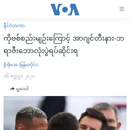
သုံး
ရ
လွယ်ကူ
နိုင်ငံတကာ
မူလစာမျက်နှာ
စေ
ကိုဗစ်စည်းမျဉ်းကြောင့် အာဂျင်တီးနား-ဘ
မြန်မာ
သည့်
ရာဇီးဘောလုံးပွဲရပ်ဆိုင်းရ
ကမ္ဘာ့သတင်းများ
Link
ဗွီဒီယို
နိုင်ငံတကာ
ဗွီအိုအေ (မြန်မာပိုင်း)
များ
သတင်းလွတ်လပ်ခွင့်
အမေရိကန်
၀၆ စက္တင္ဘာ၊ ၂၀၂၁
ပင်မ
ရပ်ဝန်းတခု လမ်းတခု အလွန်
တရုတ်
အကြောင်းအရာ
မျှဝေပါ
သို့
အင်္ဂလိပ်စာလေ့လာမယ်
အစ္စရေး-ပါလက်စတိုင်း
ကျော်
အပတ်စဉ်ကဏ္ဍများ
အမေရိကန်သုံးအီဒီယံ
ကြည့်
ရေဒီယိုနှင့်ရုပ်သံ အချက်အလက်များ
မကြေးမုံရဲ့ အင်္ဂလိပ်စာ
ရေဒီယို
ရန်
ပင်မ
ရေဒီယို/တီဗွီအစီအစဉ်
ရုပ်ရှင်ထဲက အင်္ဂလိပ်စာ
တီဗွီ