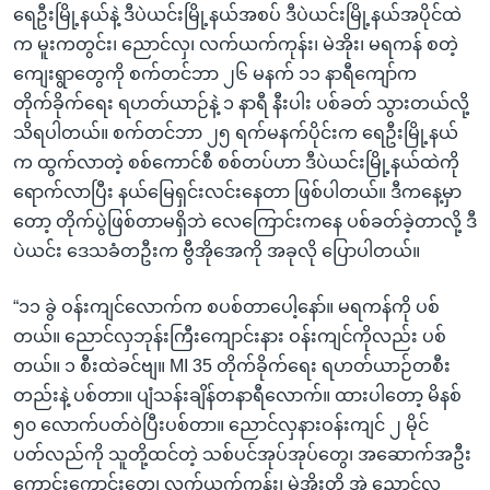
ရေဦးမြို့နယ်နဲ့ ဒီပဲယင်းမြို့နယ်အစပ် ဒီပဲယင်းမြို့နယ်အပိုင်ထဲ
က မူးကတွင်း၊ ညောင်လှ၊ လက်ယက်ကုန်း၊ မဲအိုး၊ မရကန် စတဲ့
ကျေးရွာတွေကို စက်တင်ဘာ ၂၆ မနက် ၁၁ နာရီကျော်က
တိုက်ခိုက်ရေး ရဟတ်ယာဉ်နဲ့ ၁ နာရီ နီးပါး ပစ်ခတ် သွားတယ်လို့
သိရပါတယ်။ စက်တင်ဘာ ၂၅ ရက်မနက်ပိုင်းက ရေဦးမြို့နယ်
က ထွက်လာတဲ့ စစ်ကောင်စီ စစ်တပ်ဟာ ဒီပဲယင်းမြို့နယ်ထဲကို
ရောက်လာပြီး နယ်မြေရှင်းလင်းနေတာ ဖြစ်ပါတယ်။ ဒီကနေ့မှာ
တော့ တိုက်ပွဲဖြစ်တာမရှိဘဲ လေကြောင်းကနေ ပစ်ခတ်ခဲ့တာလို့ ဒီ
ပဲယင်း ဒေသခံတဦးက ဗွီအိုအေကို အခုလို ပြောပါတယ်။
“၁၁ ခွဲ ဝန်းကျင်လောက်က စပစ်တာပေါ့နော်။ မရကန်ကို ပစ်
တယ်။ ညောင်လှဘုန်းကြီးကျောင်းနား ဝန်းကျင်ကိုလည်း ပစ်
တယ်။ ၁ စီးထဲခင်ဗျ။ MI 35 တိုက်ခိုက်ရေး ရဟတ်ယာဉ်တစီး
တည်းနဲ့ ပစ်တာ။ ပျံသန်းချိန်တနာရီလောက်။ ထားပါတော့ မိနစ်
၅၀ လောက်ပတ်ဝဲပြီးပစ်တာ။ ညောင်လှနားဝန်းကျင် ၂ မိုင်
ပတ်လည်ကို သူတို့ထင်တဲ့ သစ်ပင်အုပ်အုပ်တွေ၊ အဆောက်အဦး
ကောင်းကောင်းတွေ၊ လက်ယက်ကုန်း၊ မဲအိုးတို့ အဲ့ ညောင်လှ