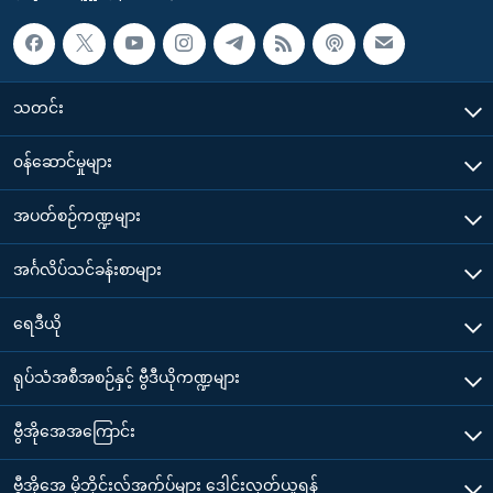
သတင်း
၀န်ဆောင်မှုများ
အပတ်စဉ်ကဏ္ဍများ
အင်္ဂလိပ်သင်ခန်းစာများ
ရေဒီယို
ရုပ်သံအစီအစဉ်နှင့် ဗွီဒီယိုကဏ္ဍများ
ဗွီအိုအေအကြောင်း
ဗွီအိုအေ မိုဘိုင်းလ်အက်ပ်များ ဒေါင်းလုတ်ယူရန်