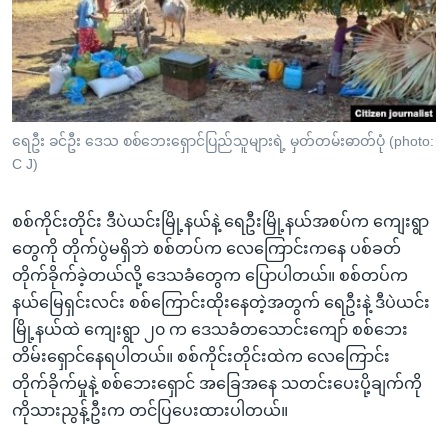
အ
သုတပဒေသာ အင်္ဂလိပ်စာ
ညွန်း
Learning English
စာမျက်နှာ
သို့
ဗွီအိုအေ လူမှုကွန်ယက်များ
ကျော်
ကြည့်
ရေဦး ခင်ဦး ဒေသ စစ်ဘေးရှောင်ပြည်သူများရဲ့ မှတ်တမ်းဓာတ်ပုံ (photo:
C J)
ရန်
ဘာသာစကားများ
ရှာဖွေ
စစ်ကိုင်းတိုင်း ဒီပဲယင်းမြို့နယ်နဲ့ ရေဦးမြို့နယ်အစပ်က ကျေးရွာ
ရန်
တွေကို တိုက်ပွဲမရှိဘဲ စစ်တပ်က လေကြောင်းကနေ ပစ်ခတ်
နေရာ
တိုက်ခိုက်ခဲ့တယ်လို့ ဒေသခံတွေက ပြောပါတယ်။ စစ်တပ်က
သို့
နယ်မြေရှင်းလင်း စစ်ကြောင်းထိုးနေတဲ့အတွက် ရေဦးနဲ့ ဒီပဲယင်း
ကျော်
မြို့နယ်ထဲ ကျေးရွာ ၂၀ က ဒေသခံတသောင်းကျော် စစ်ဘေး
ရန်
တိမ်းရှောင်နေရပါတယ်။ စစ်ကိုင်းတိုင်းထဲက လေကြောင်း
တိုက်ခိုက်မှုနဲ့ စစ်ဘေးရှောင် အခြေအနေ သတင်းပေးပို့ချက်ကို
ကိုသားညွန့်ဦးက တင်ပြပေးထားပါတယ်။