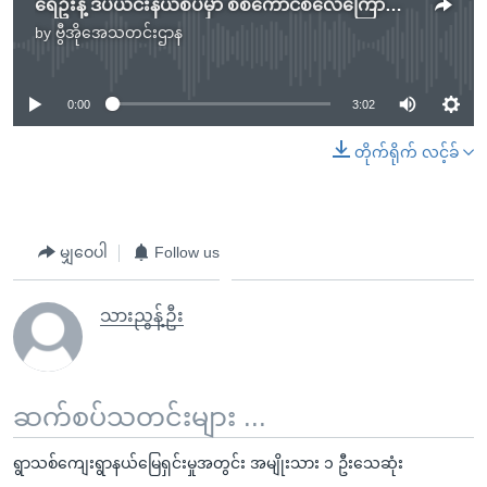
ရေဦးနဲ့ ဒီပဲယင်းနယ်စပ်မှာ စစ်ကောင်စီလေကြောင်းတိုက်ခိုက်
by
ဗွီအိုအေသတင်းဌာန
No media source currently available
0:00
3:02
တိုက်ရိုက် လင့်ခ်
မျှဝေပါ
Follow us
သားညွန့်ဦး
ဆက်စပ်သတင်းများ ...
ရွာသစ်ကျေးရွာနယ်မြေရှင်းမှုအတွင်း အမျိုးသား ၁ ဦးသေဆုံး