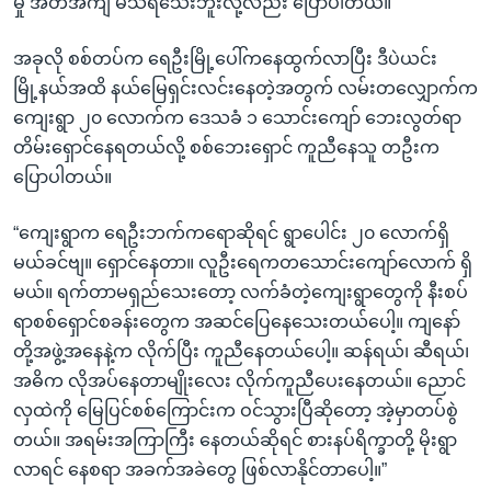
မှု အတိအကျ မသိရသေးဘူးလို့လည်း ပြောပါတယ်။
အခုလို စစ်တပ်က ရေဦးမြို့ပေါ်ကနေထွက်လာပြီး ဒီပဲယင်း
မြို့နယ်အထိ နယ်မြေရှင်းလင်းနေတဲ့အတွက် လမ်းတလျှောက်က
ကျေးရွာ ၂၀ လောက်က ဒေသခံ ၁ သောင်းကျော် ဘေးလွတ်ရာ
တိမ်းရှောင်နေရတယ်လို့ စစ်ဘေးရှောင် ကူညီနေသူ တဦးက
ပြောပါတယ်။
“ကျေးရွာက ရေဦးဘက်ကရောဆိုရင် ရွာပေါင်း ၂၀ လောက်ရှိ
မယ်ခင်ဗျ။ ရှောင်နေတာ။ လူဦးရေကတသောင်းကျော်လောက် ရှိ
မယ်။ ရက်တာမရှည်သေးတော့ လက်ခံတဲ့ကျေးရွာတွေကို နီးစပ်
ရာစစ်ရှောင်စခန်းတွေက အဆင်ပြေနေသေးတယ်ပေါ့။ ကျနော်
တို့အဖွဲ့အနေနဲ့က လိုက်ပြီး ကူညီနေတယ်ပေါ့။ ဆန်ရယ်၊ ဆီရယ်၊
အဓိက လိုအပ်နေတာမျိုးလေး လိုက်ကူညီပေးနေတယ်။ ညောင်
လှထဲကို မြေပြင်စစ်ကြောင်းက ဝင်သွားပြီဆိုတော့ အဲ့မှာတပ်စွဲ
တယ်။ အရမ်းအကြာကြီး နေတယ်ဆိုရင် စားနပ်ရိက္ခာတို့ မိုးရွာ
လာရင် နေစရာ အခက်အခဲတွေ ဖြစ်လာနိုင်တာပေါ့။”