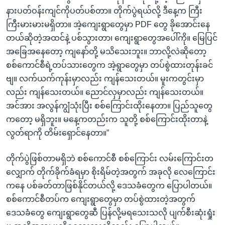
နားပတ်ဝန်းကျင်ကိုပတ်ပစ်တာ။ တိုက်ပွဲရယ်လို့ ဒီနေ့က ကြီး
ကြီးမားမားမရှိတာ။ အဲ့ကျေးရွာတွေမှာ PDF တွေ ခိုအောင်းနေ
တယ်ဆိုတဲ့အထင်နဲ့ ပစ်သွားတာ၊ ကျေးရွာတွေအပေါ်ကို။ မြေပြင်
အခြေအနေတော့ ကျနော်တို့ မသိသေးဘူး။ ဘာလို့လဲဆိုတော့
စစ်ကောင်စီရဲ့တပ်သားတွေက အဲ့ရွာတွေမှာ တပ်စွဲထားတုန်းခင်
ဗျ။ လက်ယက်ကုန်းမှာလည်း ကျန်သေးတယ်။ မူးကတွင်းမှာ
လည်း ကျန်သေးတယ်။ ညောင်လှမှာလည်း ကျန်သေးတယ်။
အင်အား အလွန်ကျွံသုံးပြီး စစ်ကြောင်းထိုးနေတာ။ ပြည်သူတွေ
ကတော့ မရှိဘူး။ မနေ့ကတည်းက သူတို့ စစ်ကြောင်းထိုးတာနဲ့
လွတ်ရာကို တိမ်းရှောင်နေတာ။”
တိုက်ပွဲဖြစ်တာမရှိဘဲ စစ်ကောင်စီ စစ်ကြောင်း လမ်းကြောင်းတ
လျှောက် တိုက်ခိုက်ခံရမှာ စိုးရိမ်တဲ့အတွက် အခုလို လေကြောင်း
ကနေ ပစ်ခတ်တာဖြစ်နိုင်တယ်လို့ ဒေသခံတွေက ပြောပါတယ်။
စစ်ကောင်စီတပ်က ကျေးရွာတွေမှာ တပ်စွဲထားတဲ့အတွက်
ဒေသခံတွေ ကျေးရွာတွေဆီ ပြန်လို့မရသေးသလို ပျက်စီးဆုံးရှုံး