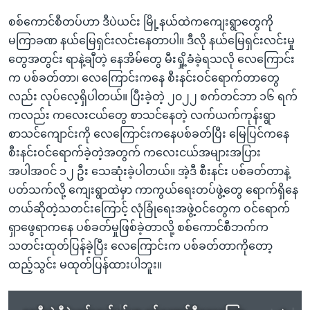
စစ်ကောင်စီတပ်ဟာ ဒီပဲယင်း မြို့နယ်ထဲကကျေးရွာတွေကို
မကြာခဏ နယ်မြေရှင်းလင်းနေတာပါ။ ဒီလို နယ်မြေရှင်းလင်းမှု
တွေအတွင်း ရာနဲ့ချီတဲ့ နေအိမ်တွေ မီးရှို့ခံခဲ့ရသလို လေကြောင်း
က ပစ်ခတ်တာ၊ လေကြောင်းကနေ စီးနင်းဝင်ရောက်တာတွေ
လည်း လုပ်လေ့ရှိပါတယ်။ ပြီးခဲ့တဲ့ ၂၀၂၂ စက်တင်ဘာ ၁၆ ရက်
ကလည်း ကလေးငယ်တွေ စာသင်နေတဲ့ လက်ယက်ကုန်းရွာ
စာသင်ကျောင်းကို လေကြောင်းကနေပစ်ခတ်ပြီး မြေပြင်ကနေ
စီးနင်းဝင်ရောက်ခဲ့တဲ့အတွက် ကလေးငယ်အများအပြား
အပါအဝင် ၁၂ ဦး သေဆုံးခဲ့ပါတယ်။ အဲ့ဒီ စီးနင်း ပစ်ခတ်တာနဲ့
ပတ်သက်လို့ ကျေးရွာထဲမှာ ကာကွယ်ရေးတပ်ဖွဲ့တွေ ရောက်ရှိနေ
တယ်ဆိုတဲ့သတင်းကြောင့် လုံခြုံရေးအဖွဲ့ဝင်တွေက ဝင်ရောက်
ရှာဖွေရာကနေ ပစ်ခတ်မှုဖြစ်ခဲ့တာလို့ စစ်ကောင်စီဘက်က
သတင်းထုတ်ပြန်ခဲ့ပြီး လေကြောင်းက ပစ်ခတ်တာကိုတော့
ထည့်သွင်း မထုတ်ပြန်ထားပါဘူး။