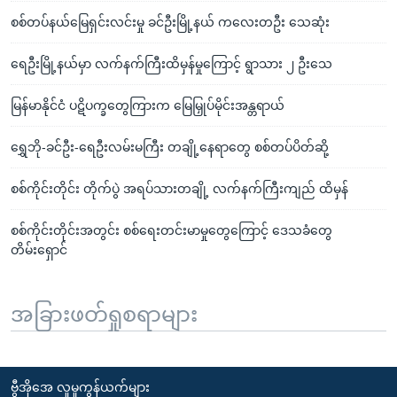
စစ်တပ်နယ်မြေရှင်းလင်းမှု ခင်ဦးမြို့နယ် ကလေးတဦး သေဆုံး
ရေဦးမြို့နယ်မှာ လက်နက်ကြီးထိမှန်မှုကြောင့် ရွာသား ၂ ဦးသေ
မြန်မာနိုင်ငံ ပဋိပက္ခတွေကြားက မြေမြှုပ်မိုင်းအန္တရာယ်
ရွှေဘို-ခင်ဦး-ရေဦးလမ်းမကြီး တချို့နေရာတွေ စစ်တပ်ပိတ်ဆို့
စစ်ကိုင်းတိုင်း တိုက်ပွဲ အရပ်သားတချို့ လက်နက်ကြီးကျည် ထိမှန်
စစ်ကိုင်းတိုင်းအတွင်း စစ်ရေးတင်းမာမှုတွေကြောင့် ဒေသခံတွေ
တိမ်းရှောင်
အခြားဖတ်ရှုစရာများ
ဗွီအိုအေ လူမှုကွန်ယက်များ