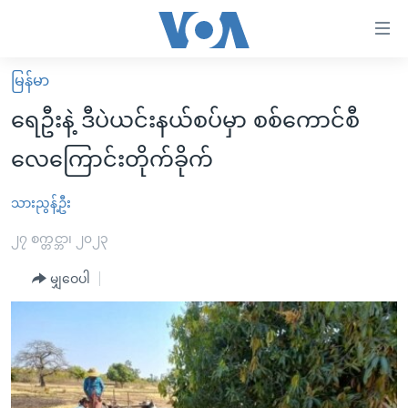
သုံး
ရ
လွယ်ကူ
မြန်မာ
မူလစာမျက်နှာ
စေ
ရေဦးနဲ့ ဒီပဲယင်းနယ်စပ်မှာ စစ်ကောင်စီ
မြန်မာ
သည့်
လေကြောင်းတိုက်ခိုက်
ကမ္ဘာ့သတင်းများ
Link
ဗွီဒီယို
နိုင်ငံတကာ
သားညွန့်ဦး
များ
သတင်းလွတ်လပ်ခွင့်
အမေရိကန်
၂၇ စက္တင္ဘာ၊ ၂၀၂၃
ပင်မ
ရပ်ဝန်းတခု လမ်းတခု အလွန်
တရုတ်
အကြောင်းအရာ
မျှဝေပါ
သို့
အင်္ဂလိပ်စာလေ့လာမယ်
အစ္စရေး-ပါလက်စတိုင်း
ကျော်
အပတ်စဉ်ကဏ္ဍများ
အမေရိကန်သုံးအီဒီယံ
ကြည့်
ရေဒီယိုနှင့်ရုပ်သံ အချက်အလက်များ
မကြေးမုံရဲ့ အင်္ဂလိပ်စာ
ရေဒီယို
ရန်
ပင်မ
ရေဒီယို/တီဗွီအစီအစဉ်
ရုပ်ရှင်ထဲက အင်္ဂလိပ်စာ
တီဗွီ