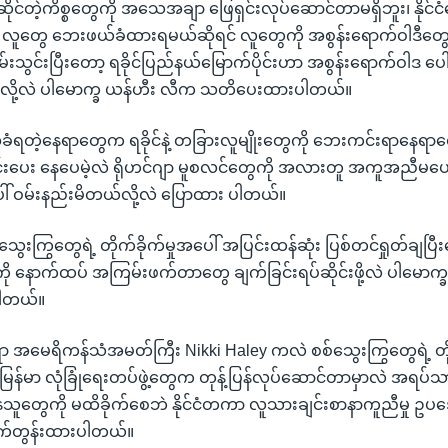
့ဆိုင်တဲ့ကိစ္စတွေကို အသေအချာ ဖြေရှင်းလုပ်ဆောင်တာမရှိဘူး၊ နိုင
ါ လူတွေ ဘေးဖယ်ခံထားရမယ်ဆိုရင် လူတွေကို အစွန်းရောက်ဝါဒီတ
သွင်းပြီးတော့ ရခိုင်ပြည်နယ်မြောက်ပိုင်းဟာ အစွန်းရောက်ဝါဒ ပေ
ယ်လို့လဲ ပါမောက္ခ ယန်ဟီး လီက သတိပေးထားပါတယ်။
ရတဲ့နေရာတွေက ရခိုင်နဲ့ တခြားလူမျိုးတွေကို ဘေးကင်းရာနေရာတ
င်းပေး နေပေမဲ့လဲ ရိုဟင်ဂျာ မူစလင်တွေကို အလားတူ အကူအညီမပေး
 ဝမ်းနည်းမိတယ်လို့လဲ ပြောထား ပါတယ်။
ွေးကြွတွေရဲ့ တိုက်ခိုက်မှုအပေါ် အပြင်းထန်ဆုံး ပြစ်တင်ရှုတ်ချပြီး
 နောက်ထပ် အကြမ်းဖက်တာတွေ ချက်ခြင်းရပ်ဆိုင်းဖို့လဲ ပါမောက
ပါတယ်။
ာ အမေရိကန်သံအမတ်ကြီး Nikki Haley ကလဲ စစ်သွေးကြွတွေရဲ့ တိုက်ခ
မြန်မာ လုံခြုံရေးတပ်ဖွဲ့တွေက တုန့်ပြန်လုပ်ဆောင်တာမှာလဲ အရပ်သာ
တွေကို မထိခိုက်စေဘဲ နိုင်ငံတကာ လူသားချင်းစာနာကူညီမှု ဥပ
ိုက်တွန်းထားပါတယ်။