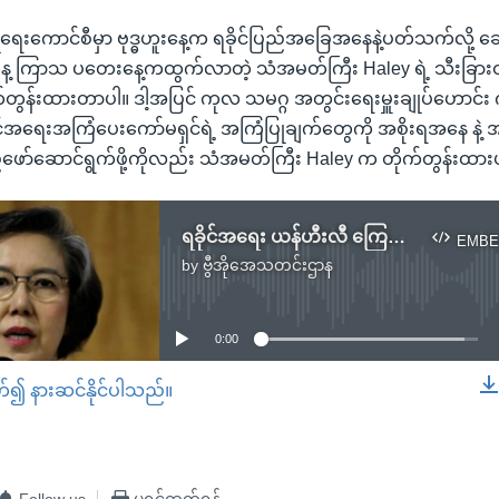
ရေးကောင်စီမှာ ဗုဒ္ဓဟူးနေ့က ရခိုင်ပြည်အခြေအနေနဲ့ပတ်သက်လို့ ဆွ
ေ့ ကြာသ ပတေးနေ့ကထွက်လာတဲ့ သံအမတ်ကြီး Haley ရဲ့ သီးခြား
ိုက်တွန်းထားတာပါ။ ဒါ့အပြင် ကုလ သမဂ္ဂ အတွင်းရေးမှူးချုပ်ဟောင်း က
ုင်အရေးအကြံပေးကော်မရှင်ရဲ့ အကြံပြုချက်တွေကို အစိုးရအနေ နဲ့
်ဆောင်ရွက်ဖို့ကိုလည်း သံအမတ်ကြီး Haley က တိုက်တွန်းထာ
ရခိုင်အရေး ယန်ဟီးလီ ကြေညာချက်
EMBE
by
ဗွီအိုအေသတင်းဌာန
No media source currently available
0:00
တ်၍ နားဆင်နိုင်ပါသည်။
EMBED
Follow us
ပရင့်ထုတ်ရန်