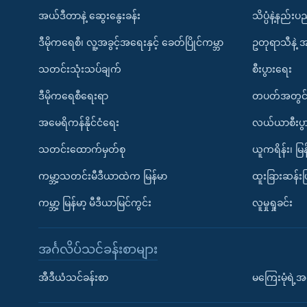
အယ်ဒီတာနဲ့ ဆွေးနွေးခန်း
သိပ္ပံနဲ့နည်း
ဒီမိုကရေစီ၊ လူ့အခွင့်အရေးနှင့် ခေတ်ပြိုင်ကမ္ဘာ
ဥတုရာသီနဲ့ 
သတင်းသုံးသပ်ချက်
စီးပွားရေး
ဒီမိုကရေစီရေးရာ
တပတ်အတွင်
အမေရိကန်နိုင်ငံရေး
လယ်ယာစီးပွ
သတင်းထောက်မှတ်စု
ယူကရိန်း၊ မြန
ကမ္ဘာ့သတင်းမီဒီယာထဲက မြန်မာ
ထူးခြားဆန်း
ကမ္ဘာ့ မြန်မာ့ မီဒီယာမြင်ကွင်း
လူမှုရှုခင်း
အင်္ဂလိပ်သင်ခန်းစာများ
အီဒီယံသင်ခန်းစာ
မကြေးမုံရဲ့အင