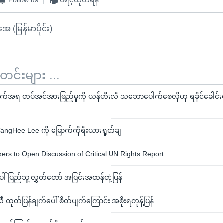
ုအေ (မြန်မာပိုင်း)
်းများ ...
်ချက်အရ တပ်အင်အားဖြည့်မှုကို ယန်ဟီးလီ သဘောပေါက်စေလိုဟု ရခိုင်ခေါင
 YangHee Lee ကို မြောက်ကိုရီးယားရှုတ်ချ
s to Open Discussion of Critical UN Rights Report
် ပြည်သူ့လွှတ်တော် အပြင်းအထန်တုံ့ပြန်
ုတ်ပြန်ချက်ပေါ် စိတ်ပျက်ကြောင်း အစိုးရတုန့်ပြန်