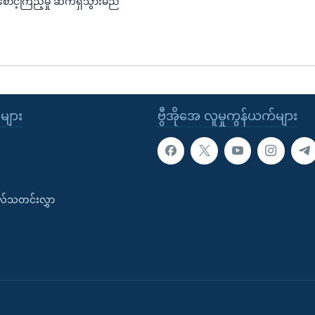
ာင့်ကြည့်မှု ဆက်ရှိသွားမည်
ုများ
ဗွီအိုအေ လူမှုကွန်ယက်များ
းလ်သတင်းလွှာ