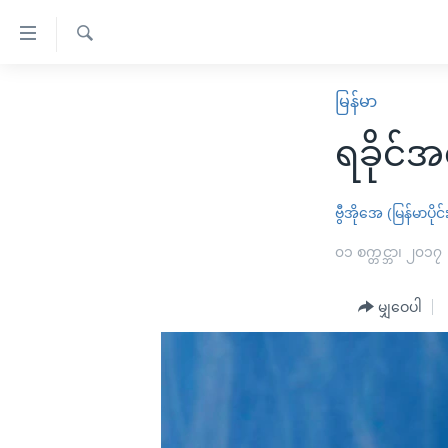
သုံး
ရ
ရှာဖွေ
လွယ်ကူ
မူလစာမျက်နှာ
မြန်မာ
ရ
စေ
မြန်မာ
လာ
ရခိုင်
သည့်
ဒ်
ကမ္ဘာ့သတင်းများ
Link
ဗွီဒီယို
နိုင်ငံတကာ
ဗွီအိုအေ (မြန်မာပိုင်
များ
သတင်းလွတ်လပ်ခွင့်
အမေရိကန်
၀၁ စက္တင္ဘာ၊ ၂၀၁၇
ပင်မ
ရပ်ဝန်းတခု လမ်းတခု အလွန်
တရုတ်
အကြောင်းအရာ
အင်္ဂလိပ်စာလေ့လာမယ်
မျှဝေပါ
အစ္စရေး-ပါလက်စတိုင်း
သို့
အပတ်စဉ်ကဏ္ဍများ
အမေရိကန်သုံးအီဒီယံ
ကျော်
ကြည့်
ရေဒီယိုနှင့်ရုပ်သံ အချက်အလက်များ
မကြေးမုံရဲ့ အင်္ဂလိပ်စာ
ရေဒီယို
ရန်
ရေဒီယို/တီဗွီအစီအစဉ်
ရုပ်ရှင်ထဲက အင်္ဂလိပ်စာ
တီဗွီ
ပင်မ