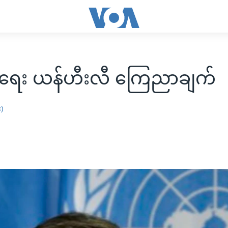
အရေး ယန်ဟီးလီ ကြေညာချက်
း)