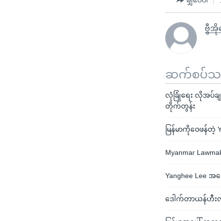
ဗွီအိ
ဆက်စပ်သတင
လုံခြုံရေး လိုအပ
တိုက်တွန်း
မြန်မာကိုဝေဖန်တဲ့
Myanmar Lawmaker
Yanghee Lee အပေါ
ဒေါက်တာယန်ဟီးလီ ထ