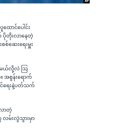
ူထောင်ပေါင်း
် ပိုတိုးလာနေတဲ့
်းစစ်ဆေးရေးမှူး
မယ်လို့လဲ သြ
်။ အစွန်းရောက်
စ်ဆင်ရေးနဲ့ပတ်သက်
်လာတဲ့
ေ လမ်းလွဲသွားမှာ