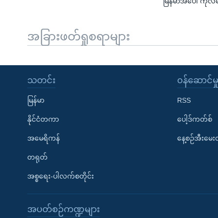
မြန်မာအပေါ် ကုလစေ
အခြားဖတ်ရှုစရာများ
သတင်း
၀န်ဆောင်မှ
မြန်မာ
RSS
နိုင်ငံတကာ
ပေါ့ဒ်ကတ်စ်
အမေရိကန်
နေ့စဉ်အီးမေ
တရုတ်
အစ္စရေး-ပါလက်စတိုင်း
အပတ်စဉ်ကဏ္ဍများ