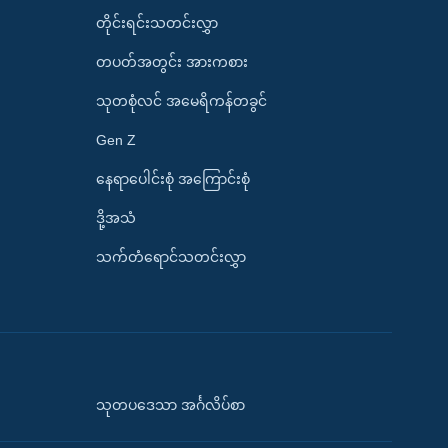
တိုင်းရင်းသတင်းလွှာ
တပတ်အတွင်း အားကစား
သုတစုံလင် အမေရိကန်တခွင်
Gen Z
နေရာပေါင်းစုံ အကြောင်းစုံ
ဒို့အသံ
သက်တံရောင်သတင်းလွှာ
သုတပဒေသာ အင်္ဂလိပ်စာ