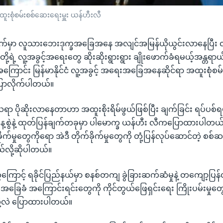
ထူးစုံစမ်းစစ်ဆေးရေးမှူး ယန်ဟီးလီ
ဘက်မှာ လူသားဘေးဒုက္ခအခြေအနေ အလျင်အမြန်ယိုယွင်းလာနေပြီး လ
တို့ရဲ့ လူ့အခွင့်အရေးတွေ ဆိုးဆိုးရွားရွား ချိုးဖောက်ခံရမယ့်အန္တရာယ
ဲ့အကြောင်း မြန်မာနိုင်ငံ လူ့အခွင့် အရေးအခြေအနေဆိုင်ရာ အထူးစုံစမ
ောလိုက်ပါတယ်။
 ပိုဆိုးလာနေတာဟာ အထူးစိုးရိမ်ဖွယ်ဖြစ်ပြီး ချက်ခြင်း ရပ်ပစ်ရ
့စွဲနဲ့ ထုတ်ပြန်ချက်တခုမှာ ပါမောက္ခ ယန်ဟီး လီကပြောထားပါတယ
ခိုက်မှုတွေကိုရော အဲဒီ တိုက်ခိုက်မှုတွေကို တုံ့ပြန်လုပ်ဆောင်တဲ့ စ
တယ်လို့ဆိုပါတယ်။
ောင့် ရခိုင်ပြည်နယ်မှာ စနစ်တကျ ခွဲခြားဆက်ဆံမှုနဲ့ တကျော့ပြန
 အခြေခံ အကြောင်းရင်းတွေကို ကိုင်တွယ်ဖြေရှင်းရေး ကြိုးပမ်းမှုတွ
လို့လဲ ပြောထားပါတယ်။