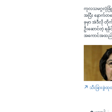
ကုလသမဂ္ဂလုံခြုံ
အပြီး နောက်တန
ခုမှာ အဲဒီလို တ
ဦးဆောင်တဲ့ ရခိ
အကောင်အထည်ဖော
သီးခြားခွဲထု
မျှဝေပါ