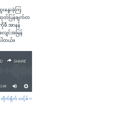
ေးနွေးခဲ့ကြ
ထုတ်ပြန်ချက်တ
ိုဖီ အာနန်
 အလျင်အမြန်
းပါတယ်။
D
SHARE
1:09
တိုက်ရိုက် လင့်ခ်
SHARE