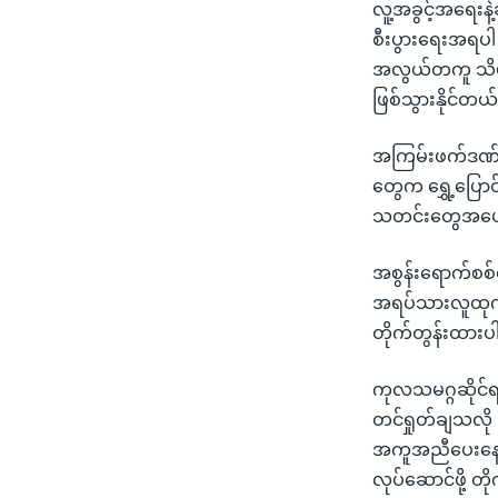
လူ့အခွင့်အရေးနဲ
စီးပွားရေးအရပ
အလွယ်တကူ သိမ်း
ဖြစ်သွားနိုင်တ
အကြမ်းဖက်ဒဏ်ခံ
တွေက ရွှေ့ပြော
သတင်းတွေအပေါ်
အစွန်းရောက်စစ်သ
အရပ်သားလူထုကို
တိုက်တွန်းထား
ကုလသမဂ္ဂဆိုင်ရ
တင်ရှုတ်ချသလို 
အကူအညီပေးနေသူ
လုပ်ဆောင်ဖို့ တ