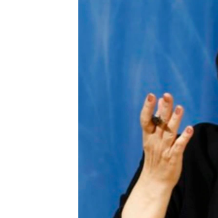
သုတပဒေသာ အင်္ဂလိပ်စာ
အ
ညွန်း
စာမျက်နှာ
သို့
ကျော်
ကြည့်
ရန်
ရှာဖွေ
ရန်
နေရာ
သို့
ကျော်
ရန်