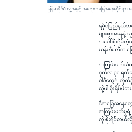
မြန်မာနိုင်ငံ လူ့အခွင့် အရေးအခြေအနေဆိုင်ရာ အ
ရခိုင်ပြည်နယ်
များစွာအနေနဲ့ သူ
အပေါ် စိုးရိမ်တ
ယန်ဟီး လီက ပြ
အကြမ်းဖက်သံသရာ
ဂုတ်လ ၃၁ ရက်နေ
ဝါဒီတွေရဲ့ တိုက်
လို့ပါ စိုးရိမ်မိ
ဒီအခြေအနေတွေကြ
အကြမ်းဖက်မှုရဲ့
ကို စိုးရိမ်တယ်