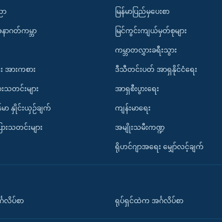
ပညာ
မြန်မာပြည်မှပေးစာ
အနာဂတ်ကမ္ဘာ
မြင်ကွင်းကျယ်မှတ်စုများ
ကမ္ဘာတလွှားခရီးသွား
း အားကစား
ဒီသီတင်းပတ် အာရှနိုင်ငံရေး
ားသတင်းများ
အာရှစီးပွားရေး
်မာ နှိုင်းယှဉ်ချက်
ကျန်းမာရေး
ပြားသတင်းများ
အမျိုးသမီးကဏ္ဍ
ရိုဟင်ဂျာအရေး မျှော်လင့်ချက်
်္ဂလိပ်စာ
ရုပ်ရှင်ထဲက အင်္ဂလိပ်စာ