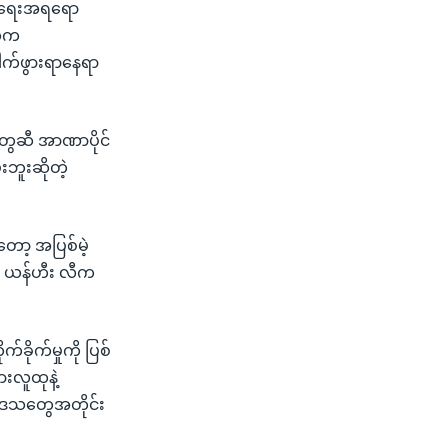
်ငံရေးအရရော
ွေက
ါက်ဖွားရာနေရာ
ွေဆီ အာဏာပိုင်
ဘူးဆိုတဲ့
တော့ အပြစ်မဲ့
္ခ ယန်ဟီး လီက
ိုက်မှုကို ပြစ်
းလူထုနဲ့
ဒေသတွေအတိုင်း