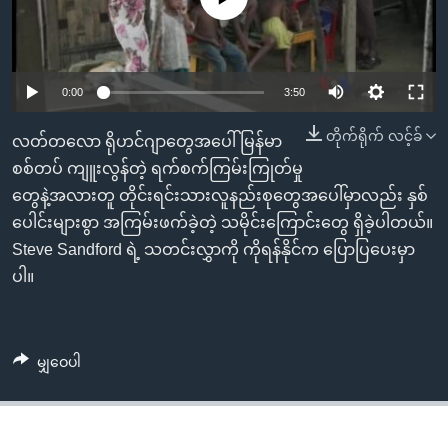
အ
သုတပဒေသာ အင်္ဂလိပ်စာ
ညွန်း
Learning English
စာမျက်နှာ
သို့
ဗွီအိုအေ လူမှုကွန်ယက်များ
0:00
3:50
ကျော်
တိုက်ရိုက် လင့်ခ်
ကြည့်
လတ်တလော ရိုဟင်ဂျာတွေအပေါ် မြန်မာ
ရန်
စစ်တပ် ကျူးလွန်တဲ့ ရက်စက်ကြမ်းကြုတ်မှု
ဘာသာစကားများ
ရှာဖွေ
တွေနဲ့အလားတူ တိုင်းရင်းသားလူနည်းစုတွေအပေါ်မှာလည်း နှစ်
ရန်
ပေါင်းများစွာ အကြမ်းဖက်ခဲ့တဲ့ သမိုင်းကြောင်းတွေ ရှိခဲ့ပါတယ်။
နေရာ
Steve Sandford ရဲ့ သတင်းလွှာကို ကိုရန်နိုင်က ပြောပြပေးမှာ
သို့
ပါ။
ကျော်
ရန်
မျှဝေပါ