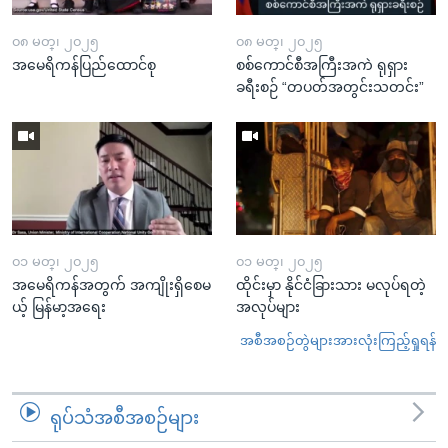
၀၈ မတ္၊ ၂၀၂၅
၀၈ မတ္၊ ၂၀၂၅
အမေရိကန်ပြည်ထောင်စု
စစ်ကောင်စီအကြီးအကဲ ရုရှား
ခရီးစဉ် “တပတ်အတွင်းသတင်း”
၀၁ မတ္၊ ၂၀၂၅
၀၁ မတ္၊ ၂၀၂၅
အမေရိကန်အတွက် အကျိုးရှိစေမ
ထိုင်းမှာ နိုင်ငံခြားသား မလုပ်ရတဲ့
ယ့် မြန်မာ့အရေး
အလုပ်များ
အစီအစဉ်တွဲများအားလုံးကြည့်ရှုရန်
ရုပ်သံအစီအစဉ်များ