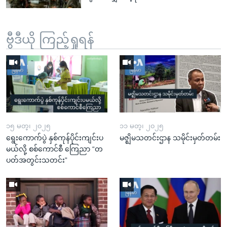
ဗွီဒီယို ကြည့်ရှုရန်
၁၅ မတ္၊ ၂၀၂၅
၁၁ မတ္၊ ၂၀၂၅
ရွေးကောက်ပွဲ နှစ်ကုန်ပိုင်းကျင်းပ
မဇ္ဈိမသတင်းဌာန သမိုင်းမှတ်တမ်း
မယ်လို့ စစ်ကောင်စီ ကြေညာ “တ
ပတ်အတွင်းသတင်း”