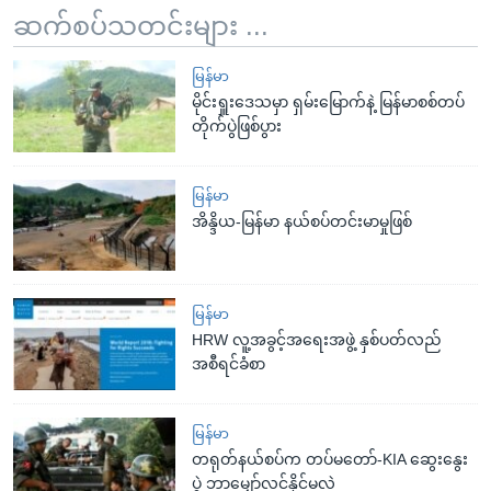
ဆက်စပ်သတင်းများ ...
မြန်မာ
မိုင်းရှူးဒေသမှာ ရှမ်းမြောက်နဲ့ မြန်မာစစ်တပ်
တိုက်ပွဲဖြစ်ပွား
မြန်မာ
အိန္ဒိယ-မြန်မာ နယ်စပ်တင်းမာမှုဖြစ်
မြန်မာ
HRW လူ့အခွင့်အရေးအဖွဲ့ နှစ်ပတ်လည်
အစီရင်ခံစာ
မြန်မာ
တရုတ်နယ်စပ်က တပ်မတော်-KIA ဆွေးနွေး
ပွဲ ဘာမျှော်လင့်နိုင်မလဲ