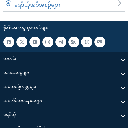
ရေဒီယိုအစီအစဉ်များ
ဗွီအိုအေ လူမှုကွန်ယက်များ
သတင်း
၀န်ဆောင်မှုများ
အပတ်စဉ်ကဏ္ဍများ
အင်္ဂလိပ်သင်ခန်းစာများ
ရေဒီယို