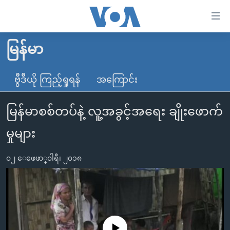
သုံး
ရ
လွယ်ကူ
မြန်မာ
မူလစာမျက်နှာ
စေ
မြန်မာ
ဗွီဒီယို ကြည့်ရှုရန်
အကြောင်း
သည့်
ကမ္ဘာ့သတင်းများ
Link
မြန်မာစစ်တပ်နဲ့ လူ့အခွင့်အရေး ချိုးဖောက်
ဗွီဒီယို
နိုင်ငံတကာ
များ
သတင်းလွတ်လပ်ခွင့်
အမေရိကန်
မှုများ
ပင်မ
ရပ်ဝန်းတခု လမ်းတခု အလွန်
တရုတ်
အကြောင်းအရာ
၀၂ ေဖေဖာ္၀ါရီ၊ ၂၀၁၈
သို့
အင်္ဂလိပ်စာလေ့လာမယ်
အစ္စရေး-ပါလက်စတိုင်း
ကျော်
အပတ်စဉ်ကဏ္ဍများ
အမေရိကန်သုံးအီဒီယံ
ကြည့်
ရေဒီယိုနှင့်ရုပ်သံ အချက်အလက်များ
မကြေးမုံရဲ့ အင်္ဂလိပ်စာ
ရေဒီယို
ရန်
ပင်မ
ရေဒီယို/တီဗွီအစီအစဉ်
ရုပ်ရှင်ထဲက အင်္ဂလိပ်စာ
တီဗွီ
No media source currently available