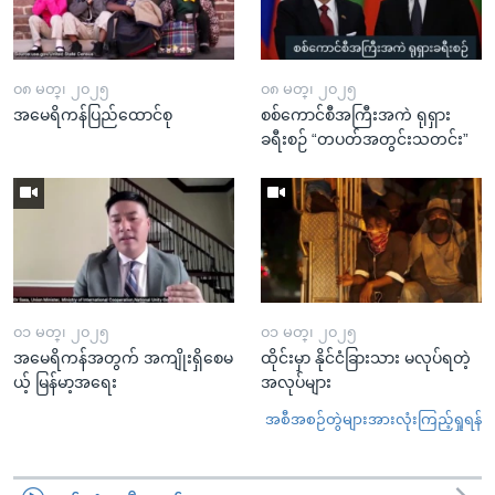
၀၈ မတ္၊ ၂၀၂၅
၀၈ မတ္၊ ၂၀၂၅
အမေရိကန်ပြည်ထောင်စု
စစ်ကောင်စီအကြီးအကဲ ရုရှား
ခရီးစဉ် “တပတ်အတွင်းသတင်း”
၀၁ မတ္၊ ၂၀၂၅
၀၁ မတ္၊ ၂၀၂၅
အမေရိကန်အတွက် အကျိုးရှိစေမ
ထိုင်းမှာ နိုင်ငံခြားသား မလုပ်ရတဲ့
ယ့် မြန်မာ့အရေး
အလုပ်များ
အစီအစဉ်တွဲများအားလုံးကြည့်ရှုရန်