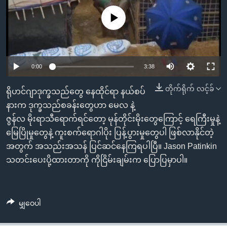
အ
သုတပဒေသာ အင်္ဂလိပ်စာ
ညွန်း
Learning English
No media source currently available
စာမျက်နှာ
သို့
ဗွီအိုအေ လူမှုကွန်ယက်များ
ကျော်
0:00
3:38
ကြည့်
ရန်
တိုက်ရိုက် လင့်ခ်
ရိုဟင်ဂျာဒုက္ခသည်တွေ နေထိုင်ရာ နယ်စပ်
ဘာသာစကားများ
ရှာဖွေ
နားက ဒုက္ခသည်စခန်းတွေဟာ မေလ နဲ့
ရန်
ဇွန်လ မိုးရာသီရောက်ရင်တော့ မုန်တိုင်းမိုးတွေကြောင့် ရေကြီးမှုနဲ့
နေရာ
မြေပြိုမှုတွေနဲ့ ကူးစက်ရောဂါပိုး ပြန့်ပွားမှုတွေပါ ဖြစ်လာနိုင်တဲ့
သို့
အတွက် အသည်းအသန် ပြင်ဆင်နေကြရပါပြီ။ Jason Patinkin
ကျော်
သတင်းပေးပို့ထားတာကို ကိုငြိမ်းချမ်းက ပြောပြမှာပါ။
ရန်
မျှဝေပါ