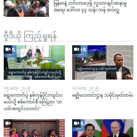
မြန်မာနဲ့ ဘင်္ဂလားဒေ့ရှ် လူသားချင်းစာနာမှု
အရေး ဒေါ်လာ ၄၄ သန်း ကန် ထပ်လှူ
ဗွီဒီယို ကြည့်ရှုရန်
၁၅ မတ္၊ ၂၀၂၅
၁၁ မတ္၊ ၂၀၂၅
ရွေးကောက်ပွဲ နှစ်ကုန်ပိုင်းကျင်းပ
မဇ္ဈိမသတင်းဌာန သမိုင်းမှတ်တမ်း
မယ်လို့ စစ်ကောင်စီ ကြေညာ “တ
ပတ်အတွင်းသတင်း”