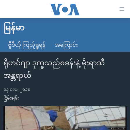
သုံး
ရ
လွယ်ကူ
မြန်မာ
မူလစာမျက်နှာ
စေ
မြန်မာ
ဗွီဒီယို ကြည့်ရှုရန်
အကြောင်း
သည့်
ကမ္ဘာ့သတင်းများ
Link
ရိုဟင်ဂျာ ဒုက္ခသည်စခန်းနဲ့ မိုးရာသီ
ဗွီဒီယို
နိုင်ငံတကာ
များ
သတင်းလွတ်လပ်ခွင့်
အမေရိကန်
အန္တရာယ်
ပင်မ
ရပ်ဝန်းတခု လမ်းတခု အလွန်
တရုတ်
အကြောင်းအရာ
၀၃ ေမ၊ ၂၀၁၈
သို့
အင်္ဂလိပ်စာလေ့လာမယ်
အစ္စရေး-ပါလက်စတိုင်း
ငြိမ်းချမ်း
ကျော်
အပတ်စဉ်ကဏ္ဍများ
အမေရိကန်သုံးအီဒီယံ
ကြည့်
ရေဒီယိုနှင့်ရုပ်သံ အချက်အလက်များ
မကြေးမုံရဲ့ အင်္ဂလိပ်စာ
ရေဒီယို
ရန်
ပင်မ
ရေဒီယို/တီဗွီအစီအစဉ်
ရုပ်ရှင်ထဲက အင်္ဂလိပ်စာ
တီဗွီ