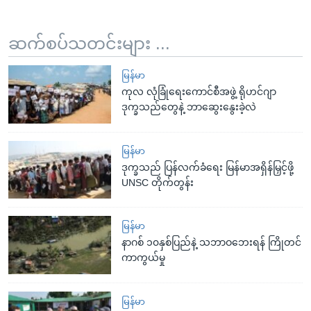
ဆက်စပ်သတင်းများ ...
မြန်မာ
ကုလ လုံခြုံရေးကောင်စီအဖွဲ့ ရိုဟင်ဂျာ
ဒုက္ခသည်တွေနဲ့ ဘာဆွေးနွေးခဲ့လဲ
မြန်မာ
ဒုက္ခသည် ပြန်လက်ခံရေး မြန်မာအရှိန်မြှင့်ဖို့
UNSC တိုက်တွန်း
မြန်မာ
နာဂစ် ၁၀နှစ်ပြည်နဲ့ သဘာဝဘေးရန် ကြိုတင်
ကာကွယ်မှု
မြန်မာ