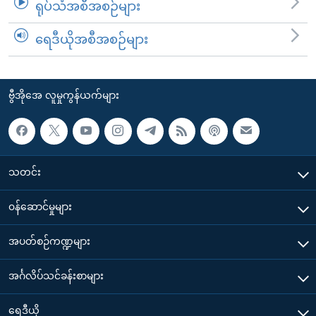
ရုပ်သံအစီအစဉ်များ
ရေဒီယိုအစီအစဉ်များ
ဗွီအိုအေ လူမှုကွန်ယက်များ
သတင်း
၀န်ဆောင်မှုများ
အပတ်စဉ်ကဏ္ဍများ
အင်္ဂလိပ်သင်ခန်းစာများ
ရေဒီယို