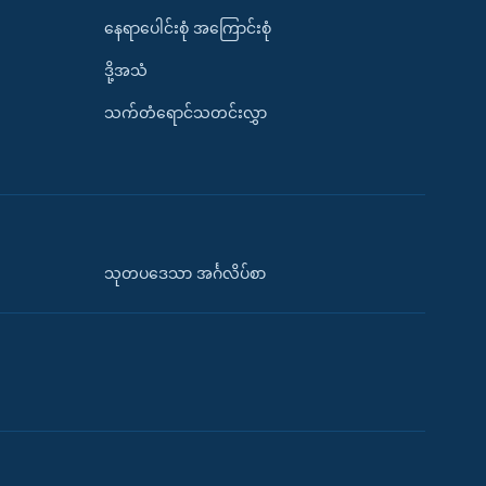
နေရာပေါင်းစုံ အကြောင်းစုံ
ဒို့အသံ
သက်တံရောင်သတင်းလွှာ
သုတပဒေသာ အင်္ဂလိပ်စာ