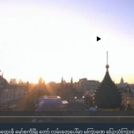
No media source currently availa
ောထွေးဖို့ မော်စကိုမြို့တော် လမ်းတွေပေါ်မှာ မကြာခဏ ပြောသံကြား