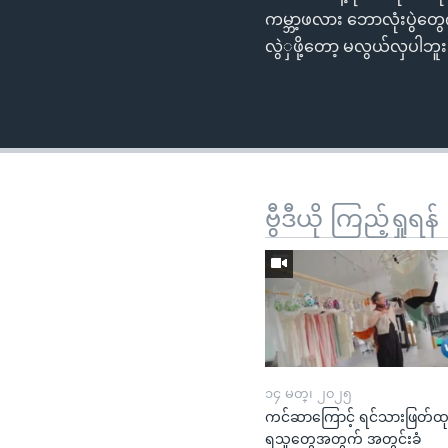
ကမ္ဘာ့ဖလား ဘောလုံးပွဲတွေကိ
လွဲှဖို့တော့ မလွယ်လှပါဘူ
ဗွီဒီယို ကြည့်ရှုရန်
၁၄ မတ္၊ ၂၀၂၅
ကင်ဆာကြောင့် ရင်သားဖြတ်ထ
ရသူတွေအတွက် အတွင်းခံ