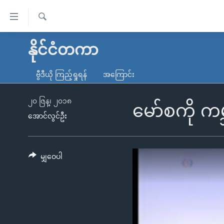
သုံး
ရ
ရှာဖွေ
လွယ်ကူ
မူလစာမျက်နှာ
နိုင်ငံတကာ
ရ
စေ
မြန်မာ
လာ
ဗွီဒီယို ကြည့်ရှုရန်
အကြောင်း
သည့်
ဒ်
ကမ္ဘာ့သတင်းများ
Link
ဗွီဒီယို
နိုင်ငံတကာ
၂၀ ဇြန္၊ ၂၀၁၈
မော်စကို ကမ္
များ
အောင်လွင်ဦး
သတင်းလွတ်လပ်ခွင့်
အမေရိကန်
ပင်မ
ရပ်ဝန်းတခု လမ်းတခု အလွန်
တရုတ်
အကြောင်းအရာ
အင်္ဂလိပ်စာလေ့လာမယ်
အစ္စရေး-ပါလက်စတိုင်း
မျှဝေပါ
သို့
အပတ်စဉ်ကဏ္ဍများ
အမေရိကန်သုံးအီဒီယံ
ကျော်
ကြည့်
ရေဒီယိုနှင့်ရုပ်သံ အချက်အလက်များ
မကြေးမုံရဲ့ အင်္ဂလိပ်စာ
ရေဒီယို
ရန်
ရေဒီယို/တီဗွီအစီအစဉ်
ရုပ်ရှင်ထဲက အင်္ဂလိပ်စာ
တီဗွီ
ပင်မ