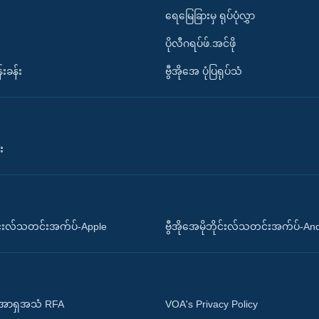
ရေမြေခြားမှ ရုပ်ပုံလွှာ
ပိုလီဂရပ်ဖ်.အင်ဖို
်းခန်း
ဗွီအိုအေ ပုံပြရုပ်သံ
း
ိုင်းလ်သတင်းအက်ပ်-Apple
ဗွီအိုအေမိုဘိုင်းလ်သတင်းအက်ပ်-An
 အာရှအသံ RFA
VOA's Privacy Policy