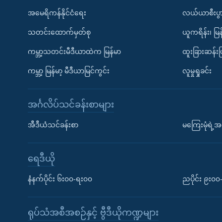
အမေရိကန်နိုင်ငံရေး
လယ်ယာစီးပွ
သတင်းထောက်မှတ်စု
ယူကရိန်း၊ မြန
ကမ္ဘာ့သတင်းမီဒီယာထဲက မြန်မာ
ထူးခြားဆန်း
ကမ္ဘာ့ မြန်မာ့ မီဒီယာမြင်ကွင်း
လူမှုရှုခင်း
အင်္ဂလိပ်သင်ခန်းစာများ
အီဒီယံသင်ခန်းစာ
မကြေးမုံရဲ့အင
ရေဒီယို
နံနက်ပိုင်း ၆း၀၀-ရး၀၀
ညပိုင်း ၉း၀
ရုပ်သံအစီအစဉ်နှင့် ဗွီဒီယိုကဏ္ဍများ