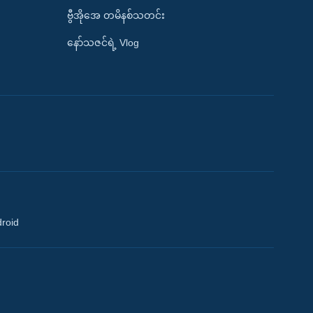
ဗွီအိုအေ တမိနစ်သတင်း
နော်သဇင်ရဲ့ Vlog
droid