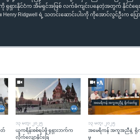
ု ရုရှားနိုင်ငံက အိမ်ရှင်အဖြစ် လက်ခံကျင်းပနေတဲ့အတွက် နိုင်ငံရေးက
း။ Henry Ridgwell ရဲ့ သတင်းဆောင်းပါးကို ကိုအောင်လွင်ဦးက ပြေ
၁၃ မတ္၊ ၂၀၂၅
၁၃ မတ္၊ ၂၀၂၅
ုတ်
ယူကရိန်းစစ်ရပ်ဖို့ ရုရှားဘက်က
အမေရိကန် အကူအညီနဲ့ ရို
လိုက်လျောနိုင်ခြေ
မှု