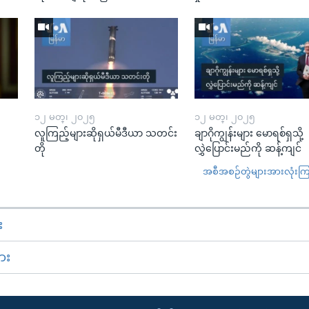
၁၂ မတ္၊ ၂၀၂၅
၁၂ မတ္၊ ၂၀၂၅
လူကြည့်များဆိုရှယ်မီဒီယာ သတင်း
ချာဂိုကျွန်းများ မောရစ်ရှသို့
တို
လွှဲပြောင်းမည်ကို ဆန့်ကျင်
အစီအစဉ်တွဲများအားလုံးကြည့
း
ား