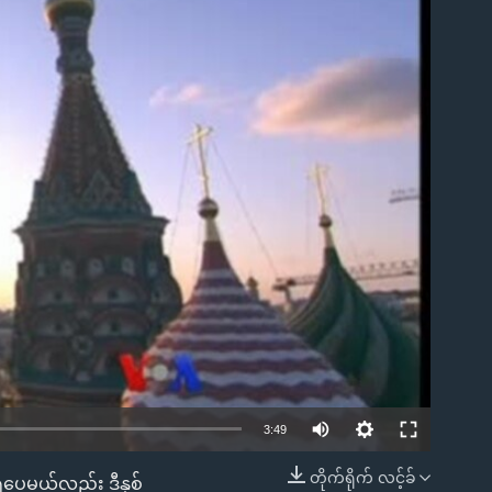
ble
3:49
တိုက်ရိုက် လင့်ခ်
ရပေမယ့်လည်း ဒီနှစ်
EMBED