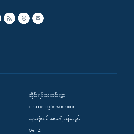
တိုင်းရင်းသတင်းလွှာ
တပတ်အတွင်း အားကစား
သုတစုံလင် အမေရိကန်တခွင်
Gen Z