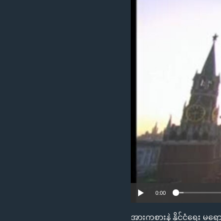
သုတပဒေသာ အင်္ဂလိပ်စာ
အ
ညွန်း
စာမျက်နှာ
သို့
ကျော်
ကြည့်
ရန်
ရှာဖွေ
ရန်
နေရာ
သို့
ကျော်
ရန်
0:00
အားကစားနဲ့ နိုင်ငံရေး မရ