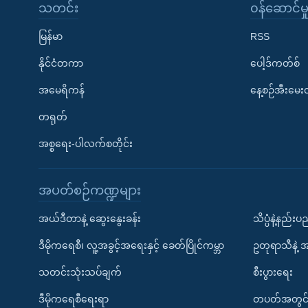
သတင်း
၀န်ဆောင်မှ
မြန်မာ
RSS
နိုင်ငံတကာ
ပေါ့ဒ်ကတ်စ်
အမေရိကန်
နေ့စဉ်အီးမေ
တရုတ်
အစ္စရေး-ပါလက်စတိုင်း
အပတ်စဉ်ကဏ္ဍများ
အယ်ဒီတာနဲ့ ဆွေးနွေးခန်း
သိပ္ပံနဲ့နည်း
ဒီမိုကရေစီ၊ လူ့အခွင့်အရေးနှင့် ခေတ်ပြိုင်ကမ္ဘာ
ဥတုရာသီနဲ့ 
သတင်းသုံးသပ်ချက်
စီးပွားရေး
ဒီမိုကရေစီရေးရာ
တပတ်အတွင်