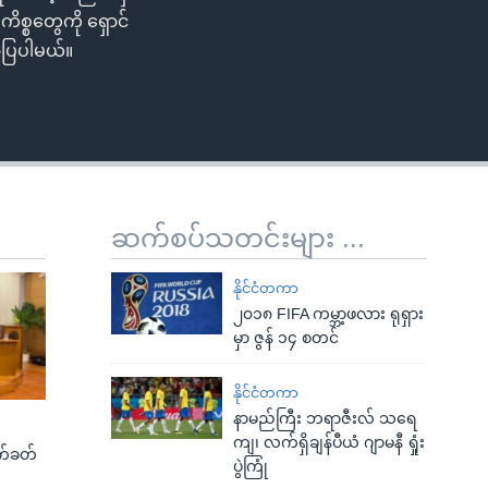
ိစ္စတွေကို ရှောင်
ာပြပါမယ်။
ဆက်စပ်သတင်းများ ...
နိုင်ငံတကာ
၂၀၁၈ FIFA ကမ္ဘာ့ဖလား ရုရှား
မှာ ဇွန် ၁၄ စတင်
နိုင်ငံတကာ
နာမည်ကြီး ဘရာဇီးလ် သရေ
ကျ၊ လက်ရှိချန်ပီယံ ဂျာမနီ ရှုံး
က်ခတ်
ပွဲကြုံ