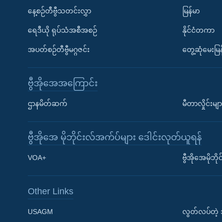
နေ့စဉ်တီဗွီသတင်းလွှာ
မြန်မာ
ရေဒီယို ရုပ်သံအစီအစဉ်
နိုင်ငံတကာ
အပတ်စဉ်တီဗွီမဂ္ဂဇင်း
တွေ့ဆုံမေးမြန
ဗွီအိုအေအကြောင်း
ဌာနမိတ်ဆက်
မီတာလှိုင်းမျာ
ဗွီအိုအေ မိုဘိုင်းလ်အက်ပ်များ ဒေါင်းလုတ်ယူရန်
Learning English
VOA+
ဗွီအိုအေမိုဘ
ဗွီအိုအေ လူမှုကွန်ယက်များ
Other Links
USAGM
လွတ်လပ်တဲ့