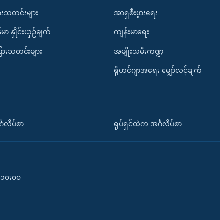
ားသတင်းများ
အာရှစီးပွားရေး
်မာ နှိုင်းယှဉ်ချက်
ကျန်းမာရေး
ပြားသတင်းများ
အမျိုးသမီးကဏ္ဍ
ရိုဟင်ဂျာအရေး မျှော်လင့်ချက်
်္ဂလိပ်စာ
ရုပ်ရှင်ထဲက အင်္ဂလိပ်စာ
၀-၁၀း၀၀