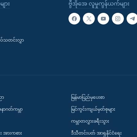
ုများ
ဗွီအိုအေ လူမှုကွန်ယက်များ
းလ်သတင်းလွှာ
ပညာ
မြန်မာပြည်မှပေးစာ
အနာဂတ်ကမ္ဘာ
မြင်ကွင်းကျယ်မှတ်စုများ
ကမ္ဘာတလွှားခရီးသွား
း အားကစား
ဒီသီတင်းပတ် အာရှနိုင်ငံရေး