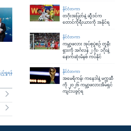
နိုင်ငံတကာ
တဂိုးအပြတ်နဲ့ ဆွီဒင်က
တောင်ကိုရီးယားကို အနိုင်ရ
နိုင်ငံတကာ
ကမ္ဘာ့ဖလား အုပ်စုပွဲစဉ် တူနီး
ရှားကို အင်္ဂလန် ၂ ဂိုး- ၁ဂိုးနဲ့
နောက်ဆုံးမိနစ် ကပ်နိုင်
နိုင်ငံတကာ
်ရှုရန်
အမေရိကန်၊ ကနေဒါနဲ့ မက္ကဆီ
ကို ၂၀၂၆ ကမ္ဘာ့ဖလားအိမ်ရှင်
ကျင်းပခွင့်ရ