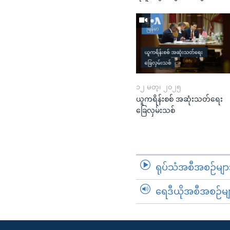
၁၂ မတ္၊ ၂၀၂၅
ယူကရိန်းစစ် အဆုံးသတ်ရေး
ခြေလှမ်းသစ်
ရုပ်သံအစီအစဉ်မျာ
ရေဒီယိုအစီအစဉ်မျ