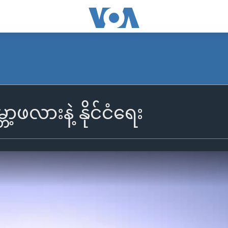
ဘာ့ဖလားနဲ့ နိုင်ငံရေး