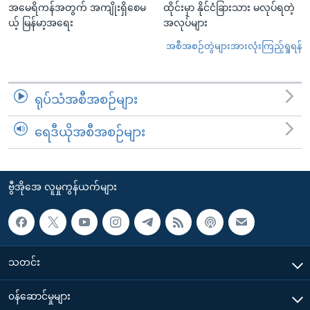
အမေရိကန်အတွက် အကျိုးရှိစေမ
ထိုင်းမှာ နိုင်ငံခြားသား မလုပ်ရတဲ့
ယ့် မြန်မာ့အရေး
အလုပ်များ
အစီအစဉ်တွဲများအားလုံးကြည့်ရှုရန်
ရုပ်သံအစီအစဉ်များ
ရေဒီယိုအစီအစဉ်များ
ဗွီအိုအေ လူမှုကွန်ယက်များ
သတင်း
၀န်ဆောင်မှုများ