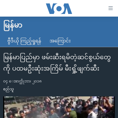
သုံး
ရ
လွယ်ကူ
မြန်မာ
မူလစာမျက်နှာ
စေ
မြန်မာ
ဗွီဒီယို ကြည့်ရှုရန်
အကြောင်း
သည့်
ကမ္ဘာ့သတင်းများ
Link
မြန်မာပြည်မှာ ဖမ်းဆီးရမိတဲ့ဆင်စွယ်တွေ
ဗွီဒီယို
နိုင်ငံတကာ
များ
သတင်းလွတ်လပ်ခွင့်
အမေရိကန်
ကို ပထမဦးဆုံးအကြိမ် မီးရှို့ဖျက်ဆီး
ပင်မ
ရပ်ဝန်းတခု လမ်းတခု အလွန်
တရုတ်
အကြောင်းအရာ
၀၄ ေအာက္တိုဘာ၊ ၂၀၁၈
သို့
အင်္ဂလိပ်စာလေ့လာမယ်
အစ္စရေး-ပါလက်စတိုင်း
စည်သူ
ကျော်
အပတ်စဉ်ကဏ္ဍများ
အမေရိကန်သုံးအီဒီယံ
ကြည့်
ရေဒီယိုနှင့်ရုပ်သံ အချက်အလက်များ
မကြေးမုံရဲ့ အင်္ဂလိပ်စာ
ရေဒီယို
ရန်
ပင်မ
ရေဒီယို/တီဗွီအစီအစဉ်
ရုပ်ရှင်ထဲက အင်္ဂလိပ်စာ
တီဗွီ