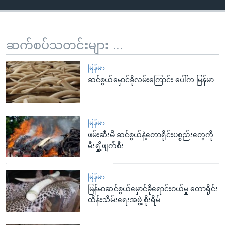
ဆက်စပ်သတင်းများ ...
မြန်မာ
ဆင်စွယ်မှောင်ခိုလမ်းကြောင်း ပေါ်က မြန်မာ
မြန်မာ
ဖမ်းဆီးမိ ဆင်စွယ်နဲ့တောရိုင်းပစ္စည်းတွေကို
မီးရှို့ဖျက်စီး
မြန်မာ
မြန်မာဆင်စွယ်မှောင်ခိုရောင်းဝယ်မှု တောရိုင်း
ထိန်းသိမ်းရေးအဖွဲ့ စိုးရိမ်