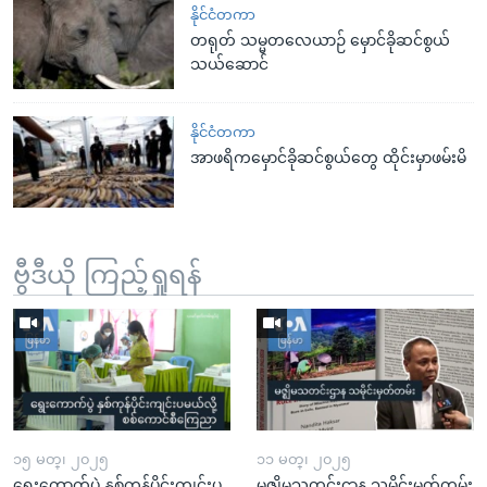
နိုင်ငံတကာ
တရုတ် သမ္မတလေယာဉ် မှောင်ခိုဆင်စွယ်
သယ်ဆောင်
နိုင်ငံတကာ
အာဖရိကမှောင်ခိုဆင်စွယ်တွေ ထိုင်းမှာဖမ်းမိ
ဗွီဒီယို ကြည့်ရှုရန်
၁၅ မတ္၊ ၂၀၂၅
၁၁ မတ္၊ ၂၀၂၅
ရွေးကောက်ပွဲ နှစ်ကုန်ပိုင်းကျင်းပ
မဇ္ဈိမသတင်းဌာန သမိုင်းမှတ်တမ်း