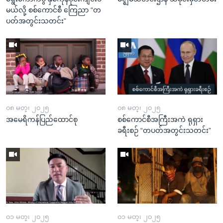
မယ်လို့ စစ်ကောင်စီ ကြေညာ “တ
ပတ်အတွင်းသတင်း”
၀၈ မတ္၊ ၂၀၂၅
၀၈ မတ္၊ ၂၀၂၅
အမေရိကန်ပြည်ထောင်စု
စစ်ကောင်စီအကြီးအကဲ ရုရှား
ခရီးစဉ် “တပတ်အတွင်းသတင်း”
၀၁ မတ္၊ ၂၀၂၅
၀၁ မတ္၊ ၂၀၂၅