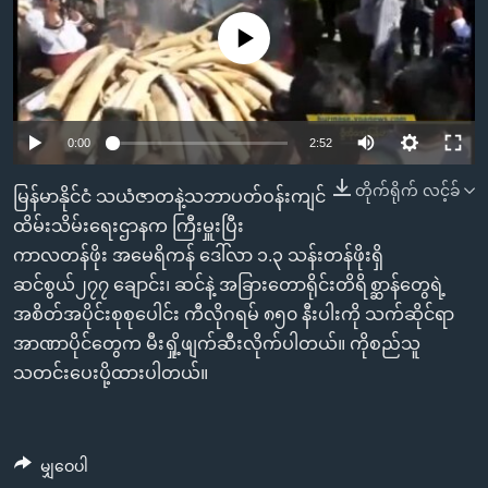
အ
သုတပဒေသာ အင်္ဂလိပ်စာ
ညွန်း
Learning English
No media source currently available
စာမျက်နှာ
သို့
ဗွီအိုအေ လူမှုကွန်ယက်များ
ကျော်
0:00
2:52
ကြည့်
ရန်
တိုက်ရိုက် လင့်ခ်
မြန်မာနိုင်ငံ သယံဇာတနဲ့သဘာပတ်ဝန်းကျင်
ဘာသာစကားများ
ရှာဖွေ
ထိမ်းသိမ်းရေးဌာနက ကြီးမှူးပြီး
ရန်
ကာလတန်ဖိုး အမေရိကန် ဒေါ်လာ ၁.၃ သန်းတန်ဖိုးရှိ
နေရာ
ဆင်စွယ်၂၇၇ ချောင်း၊ ဆင်နဲ့ အခြားတောရိုင်းတိရိစ္ဆာန်တွေရဲ့
သို့
အစိတ်အပိုင်းစုစုပေါင်း ကီလိုဂရမ် ၈၅၀ နီးပါးကို သက်ဆိုင်ရာ
ကျော်
အာဏာပိုင်တွေက မီးရှို့ဖျက်ဆီးလိုက်ပါတယ်။ ကိုစည်သူ
ရန်
သတင်းပေးပို့ထားပါတယ်။
မျှဝေပါ