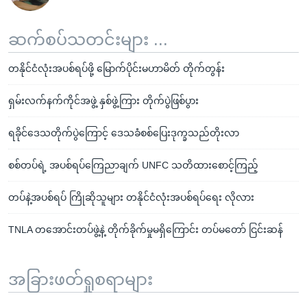
ဆက်စပ်သတင်းများ ...
တနိုင်ငံလုံးအပစ်ရပ်ဖို့ မြောက်ပိုင်းမဟာမိတ် တိုက်တွန်း
ရှမ်းလက်နက်ကိုင်အဖွဲ့ နှစ်ဖွဲ့ကြား တိုက်ပွဲဖြစ်ပွား
ရခိုင်ဒေသတိုက်ပွဲကြောင့် ဒေသခံစစ်ပြေးဒုက္ခသည်တိုးလာ
စစ်တပ်ရဲ့ အပစ်ရပ်ကြေညာချက် UNFC သတိထားစောင့်ကြည့်
တပ်နဲ့အပစ်ရပ် ကြိုဆိုသူများ တနိုင်ငံလုံးအပစ်ရပ်ရေး လိုလား
TNLA တအောင်းတပ်ဖွဲ့နဲ့ တိုက်ခိုက်မှုမရှိကြောင်း တပ်မတော် ငြင်းဆန်
အခြားဖတ်ရှုစရာများ