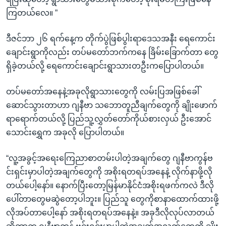
ကြတယ်လေ။ ”
ဒီဇင်ဘာ ၂၆ ရက်နေ့က တိုက်ပွဲဖြစ်ပွါးရာဒေသအနီး ရေကောင်း
ချောင်းရွာကိုလည်း တပ်မတော်ဘက်ကနေ ခြိမ်းခြောက်တာ တွေ
ရှိခဲ့တယ်လို့ ရေကောင်းချောင်းရွာသားတဦးကပြောပါတယ်။
တပ်မတော်အနေနဲ့အခုလိုရွာသားတွေကို လမ်းပြအဖြစ်ခေါ်
ဆောင်သွားတာဟာ ဂျနီဗာ သဘောတူညီချက်တွေကို ချိုးဖောက်
ရာရောက်တယ်လို့ ပြည်သူ့လွှတ်တော်ကိုယ်စားလှယ် ဦးအောင်
သောင်းရွှေက အခုလို ပြောပါတယ်။
“လူ့အခွင့်အရေးကြေညာစာတမ်းပါတဲ့အချက်တွေ ဂျနီဗာကွန်ဗ
င်းရှင်းမှာပါတဲ့အချက်တွေကို အစိုးရတရပ်အနေနဲ့ လိုက်နာဖို့လို
တယ်ပေါ့နော်။ နောက်ပြီးတော့မြန်မာနိုင်ငံအစိုးရဖက်ကလဲ ဒီလို
ပေါ်တာတွေမဆွဲတော့ပါဘူး။ ပြည်သူ တွေကိုစာနာထောက်ထားဖို့
လိုအပ်တာပေါ့နော် အစိုးရတရပ်အနေနဲ့။ အခုဒီလိုလုပ်လာတယ်