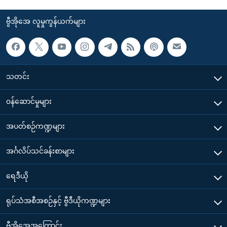
ဗွီအိုအေ လူမှုကွန်ယက်များ
သတင်း
၀န်ဆောင်မှုများ
အပတ်စဉ်ကဏ္ဍများ
အင်္ဂလိပ်သင်ခန်းစာများ
ရေဒီယို
ရုပ်သံအစီအစဉ်နှင့် ဗွီဒီယိုကဏ္ဍများ
ဗွီအိုအေအကြောင်း