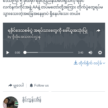
ဒေသကြီး ၅ ခုထဲမှာ ရခိုင်ပြည်နယ်မပါရှိသလို ရခိုင်
လက်နက်ကိုင်အဖွဲ့ AAနဲ့ တပ်မတော်တို့အကြား တိုက်ပွဲတွေရပ်မ
သွားသေးတဲ့အခြေအနေမှာပဲ ရှိနေပါသေး တယ်။
ရခိုင်ဒေသစစ်ပွဲ အရပ်သားတွေကို ခေါ်ယူအသုံးပြု
by
ဗွီအိုအေသတင်းဌာန
No media source currently available
0:00
3:40
တိုက်ရိုက် လင့်ခ်
မျှဝေပါ
Follow us
နိုင်ကွန်းအိန်