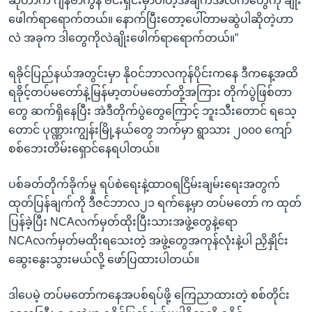
ဆိုတာက ဂျနီဗာကွန် ဗင်းရှင်းမှာပါတဲ့အချက်အလက်တွေကို ချိုး
ဖေါက်ရာရောက်တယ်။ နောက်ပြီးတော့ပေါ်တာမဆွဲပါဆိုတဲ့ဟာ
လဲ အခုက ဒါတွေကိုလဲချိုးဖေါက်ရာရောက်တယ်။”
ရခိုင်ပြည်နယ်အတွင်းမှာ နိုဝင်ဘာလကုန်ပိုင်းကနေ ဒီကနေ့အထိ
ရခိုင့်တပ်မတော်နဲ့မြန်မာ့တပ်မတော်တို့အကြား တိုက်ပွဲဖြစ်တာ
တွေ ဆက်ရှိနေပြီး အဲဒီတိုက်ပွဲတွေကြောင့် ဘူးသီးတောင် ရသေ့
တောင် ပုဏ္ဏားကျွန်းမြို့နယ်တွေ ဘက်မှာ ရွာသား ၂၀၀၀ ကျော်
စစ်ဘေးတိမ်းရှောင်နေရပါတယ်။
ပစ်ခတ်တိုက်ခိုက်မှု ရပ်စဲရေးနဲ့ထာဝရငြိမ်းချမ်းရေးအတွက်
ထုတ်ပြန်ချက်ကို ဒီဇင်ဘာလ၂၁ ရက်နေ့မှာ တပ်မတော် က ထုတ်
ပြန်ခဲ့ပြီး NCAလက်မှတ်ထိုးပြီးသားအဖွဲ့တွေနဲ့ရော
NCAလက်မှတ်မထိုးရသေးတဲ့ အဖွဲ့တွေအကုန်လုံးနဲ့ပါ ညှိနှိုင်း
ဆွေးနွေးသွားမယ်လို့ ဖော်ပြထားပါတယ်။
ဒါပေမဲ့ တပ်မတော်ကနေအပစ်ရပ်ဖို့ ကြေညာထားတဲ့ စစ်တိုင်း