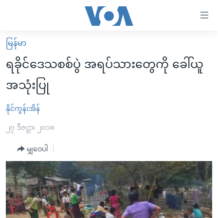
သုံး
ရ
လွယ်ကူ
မြန်မာ
မူလစာမျက်နှာ
စေ
ရခိုင်ဒေသစစ်ပွဲ အရပ်သားတွေကို ခေါ်ယူ
မြန်မာ
သည့်
အသုံးပြု
ကမ္ဘာ့သတင်းများ
Link
ဗွီဒီယို
နိုင်ငံတကာ
နိုင်ကွန်းအိန်
များ
သတင်းလွတ်လပ်ခွင့်
အမေရိကန်
၂၇ ဒီဇင္ဘာ၊ ၂၀၁၈
ပင်မ
ရပ်ဝန်းတခု လမ်းတခု အလွန်
တရုတ်
အကြောင်းအရာ
မျှဝေပါ
သို့
အင်္ဂလိပ်စာလေ့လာမယ်
အစ္စရေး-ပါလက်စတိုင်း
ကျော်
အပတ်စဉ်ကဏ္ဍများ
အမေရိကန်သုံးအီဒီယံ
ကြည့်
ရေဒီယိုနှင့်ရုပ်သံ အချက်အလက်များ
မကြေးမုံရဲ့ အင်္ဂလိပ်စာ
ရေဒီယို
ရန်
ပင်မ
ရေဒီယို/တီဗွီအစီအစဉ်
ရုပ်ရှင်ထဲက အင်္ဂလိပ်စာ
တီဗွီ