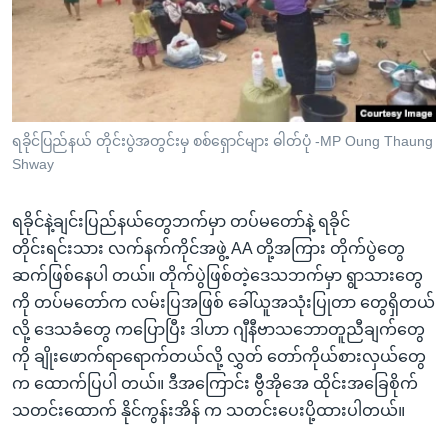
အ
သုတပဒေသာ အင်္ဂလိပ်စာ
ညွန်း
Learning English
စာမျက်နှာ
သို့
ဗွီအိုအေ လူမှုကွန်ယက်များ
ကျော်
ကြည့်
ရခိုင်ပြည်နယ် တိုင်းပွဲအတွင်းမှ စစ်ရှောင်များ ဓါတ်ပုံ -MP Oung Thaung
Shway
ရန်
ဘာသာစကားများ
ရှာဖွေ
ရခိုင်နဲ့ချင်းပြည်နယ်တွေဘက်မှာ တပ်မတော်နဲ့ ရခိုင်
ရန်
တိုင်းရင်းသား လက်နက်ကိုင်အဖွဲ့ AA တို့အကြား တိုက်ပွဲတွေ
နေရာ
ဆက်ဖြစ်နေပါ တယ်။ တိုက်ပွဲဖြစ်တဲ့ဒေသဘက်မှာ ရွာသားတွေ
သို့
ကို တပ်မတော်က လမ်းပြအဖြစ် ခေါ်ယူအသုံးပြုတာ တွေရှိတယ်
ကျော်
လို့ ဒေသခံတွေ ကပြောပြီး ဒါဟာ ဂျီနီဗာသဘောတူညီချက်တွေ
ရန်
ကို ချိုးဖောက်ရာရောက်တယ်လို့ လွှတ် တော်ကိုယ်စားလှယ်တွေ
က ထောက်ပြပါ တယ်။ ဒီအကြောင်း ဗွီအိုအေ ထိုင်းအခြေစိုက်
သတင်းထောက် နိုင်ကွန်းအိန် က သတင်းပေးပို့ထားပါတယ်။