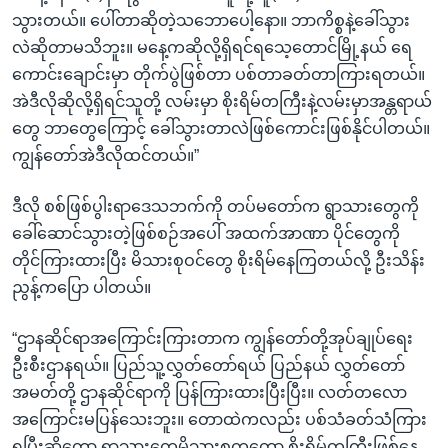
သွားတယ်။ ပေါ်တာဆိုတဲ့သဘောပေါ့နော။ ဘာကိစ္စနဲ့ခေါ်သွား
လဲဆိုတာမသိဘူး။ မနေ့ကဆိုလို့ရှိရင်ရသေ့တောင်မြို့နယ် ရေ
ကောင်းချောင်းမှာ တိုက်ပွဲဖြစ်တာ ပစ်တာခတ်တာကြားရတယ်။
အဲဒီလိုဆိုလို့ရှိရင်သူတို့ လမ်းမှာ စိုးရိမ်တကြီးနဲ့လမ်းမှာအန္တရာယ်
တွေ ဘာတွေကြောင့် ခေါ်သွားတာလဲဖြစ်ကောင်းဖြစ်နိုင်ပါတယ်။
ကျွန်တော်အဲဒီလိုထင်တယ်။”
ဒီလို စစ်ဖြစ်ပွါးရာဒေသဘက်ကို တပ်မတော်က ရွာသားတွေကို
ခေါ်ဆောင်သွားတဲ့ဖြစ်စဉ်အပေါ် အထက်အာဏာ ပိုင်တွေကို
တိုင်ကြားထားပြီး မိသားစုဝင်တွေ စိုးရိမ်နေကြတယ်လို့ ဦးသိန်း
ညွန့်ကပြော ပါတယ်။
“ဌာနဆိုင်ရာအကြောင်းကြားတာက ကျွန်တော်တို့အုပ်ချုပ်ရေး
ဦးစီးဌာနရယ်။ ပြည်သူ့လွှတ်တော်ရယ် ပြည်နယ် လွှတ်တော်
အမတ်တို့ ဌာနဆိုင်ရာကို ပြန်ကြားထားပြီးပြီး။ လတ်တလော
အကြောင်းမပြန်သေးဘူး။ တောထဲကလည်း ပစ်သံခတ်သံကြား
ရပြီးဆိုတော့ ရွာသားတွေမိသားစုကတော့ စိုးရိမ်တကြီးဖြစ်နေ