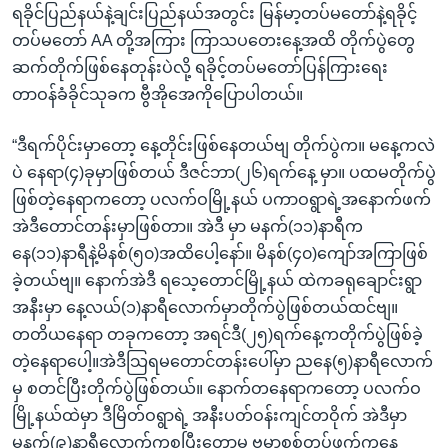
ရခိုင်ပြည်နယ်နဲ့ချင်းပြည်နယ်အတွင်း မြန်မာ့တပ်မတော်နဲ့ရခိုင့်
တပ်မတော် AA တို့အကြား ကြာသပတေးနေ့အထိ တိုက်ပွဲတွေ
ဆက်တိုက်ဖြစ်နေတုန်းပဲလို့ ရခိုင့်တပ်မတော်ပြန်ကြားရေး
တာဝန်ခံခိုင်သုခက ဗွီအိုအေကိုပြောပါတယ်။
“ဒီရက်ပိုင်းမှာတော့ နေ့တိုင်းဖြစ်နေတယ်ဗျ တိုက်ပွဲက။ မနေ့ကလဲ
ပဲ နေရာ(၄)ခုမှာဖြစ်တယ် ဒီဇင်ဘာ(၂၆)ရက်နေ့ မှာ။ ပထမတိုက်ပွဲ
ဖြစ်တဲ့နေရာကတော့ ပလက်ဝမြို့နယ် ပကာဝရွာရဲ့အနောက်ဖက်
အဲဒီတောင်တန်းမှာဖြစ်တာ။ အဲဒီ မှာ မနက်(၁၁)နာရီက
နေ(၁၁)နာရီနဲ့မိနစ်(၅၀)အထိပေါ့နော်။ မိနစ်(၄၀)ကျော်အကြာဖြစ်
ခဲ့တယ်ဗျ။ နောက်အဲဒီ ရသေ့တောင်မြို့နယ် ထဲကခရုချောင်းရွာ
အနီးမှာ နေ့လယ်(၁)နာရီလောက်မှာတိုက်ပွဲဖြစ်တယ်ထင်ဗျ။
တတိယနေရာ တခုကတော့ အရင်ဒီ(၂၅)ရက်နေ့ကတိုက်ပွဲဖြစ်ခဲ့
တဲ့နေရာပေါ့။အဲဒီသြရမတောင်တန်းပေါ်မှာ ညနေ(၅)နာရီလောက်
မှ စတင်ပြီးတိုက်ပွဲဖြစ်တယ်။ နောက်တနေရာကတော့ ပလက်ဝ
မြို့နယ်ထဲမှာ ဒီမြိတ်ဝရွာရဲ့ အနီးပတ်ဝန်းကျင်တဝိုက် အဲဒီမှာ
မနက်(၉)နာရီလောက်ကစပြီးတော့မှ ဗမာစစ်တပ်ဖက်ကနေ