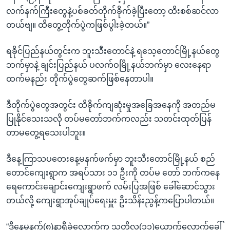
လက်နက်ကြီးတွေနဲ့ပစ်ခတ်တိုက်ခိုက်ခဲ့ပြီးတော့ ထိးစစ်ဆင်လာ
တယ်ဗျ။ ထိတွေ့တိုက်ပွဲကဖြစ်ပွါးခဲ့တယ်။”
ရခိုင်ပြည်နယ်တွင်းက ဘူးသီးတောင်နဲ့ ရသေ့တောင်မြို့နယ်တွေ
ဘက်မှာနဲ့ ချင်းပြည်နယ် ပလက်ဝမြို့နယ်ဘက်မှာ လေးနေရာ
ထက်မနည်း တိုက်ပွဲတွေဆက်ဖြစ်နေတာပါ။
ဒီတိုက်ပွဲတွေအတွင်း ထိခိုက်ကျဆုံးမှုအခြေအနေကို အတည်မ
ပြုနိုင်သေးသလို တပ်မတော်ဘက်ကလည်း သတင်းထုတ်ပြန်
တာမတွေ့ရသေးပါဘူး။
ဒီနေ့ကြာသပတေးနေ့မနက်ဖက်မှာ ဘူးသီးတောင်မြို့နယ် စည်
တောင်ကျေးရွာက အရပ်သား ၁၁ ဦးကို တပ်မ တော် ဘက်ကနေ
ရေကောင်းချောင်းကျေးရွာဖက် လမ်းပြအဖြစ် ခေါ်ဆောင်သွား
တယ်လို့ ကျေးရွာအုပ်ချုပ်ရေးမှူး ဦးသိန်းညွန့်ကပြောပါတယ်။
“ဒီနေ့မနက်(၈)နာရီခွဲလောက်က သူတို့လူ(၁၁)ယောက်လောက်ခေါ်