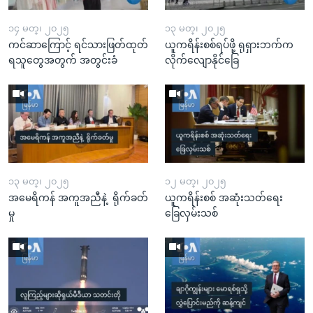
၁၄ မတ္၊ ၂၀၂၅
၁၃ မတ္၊ ၂၀၂၅
ကင်ဆာကြောင့် ရင်သားဖြတ်ထုတ်
ယူကရိန်းစစ်ရပ်ဖို့ ရုရှားဘက်က
ရသူတွေအတွက် အတွင်းခံ
လိုက်လျောနိုင်ခြေ
၁၃ မတ္၊ ၂၀၂၅
၁၂ မတ္၊ ၂၀၂၅
အမေရိကန် အကူအညီနဲ့ ရိုက်ခတ်
ယူကရိန်းစစ် အဆုံးသတ်ရေး
မှု
ခြေလှမ်းသစ်