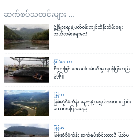
ဆက်စပ်သတင်းများ ...
ဖွံ့ဖြိုးရေးနဲ့ ပတ်ဝန်းကျင်ထိန်းသိမ်းရေး
ဘယ်လမ်းရွေးမလဲ
နိုင်ငံတကာ
စီးပွားဖြစ် ဝေလငါးဖမ်းဆီးမှု ဂျပန်ပြန်လည်
ခွင့်ပြု
မြန်မာ
မြစ်ဆုံစီမံကိန်း နေရာနဲ့ အရွယ်အစား ပြောင်း
ကောင်းပြောင်းမည်
မြန်မာ
မြစ်ဆုံစီမံကိန်း ဆက်ရပ်ဆိုင်းထားဖို့ ပြည်ပ