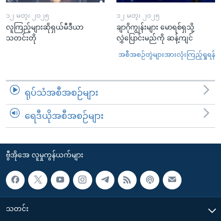
၁၂ မတ္၊ ၂၀၂၅
၁၂ မတ္၊ ၂၀၂၅
လူကြည့်များဆိုရှယ်မီဒီယာ
ချာဂိုကျွန်းများ မောရစ်ရှသို့
သတင်းတို
လွှဲပြောင်းမည်ကို ဆန့်ကျင်
အစီအစဉ်တွဲများအားလုံးကြည့်ရှုရန်
ရုပ်သံအစီအစဉ်များ
ရေဒီယိုအစီအစဉ်များ
ဗွီအိုအေ လူမှုကွန်ယက်များ
သတင်း