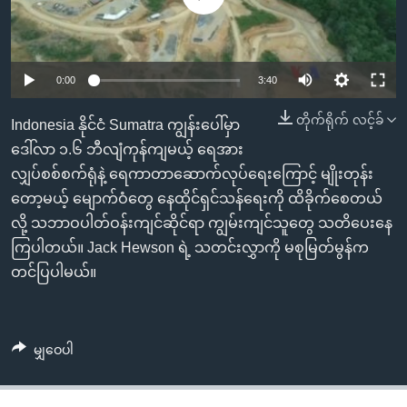
အ
သုတပဒေသာ အင်္ဂလိပ်စာ
ညွန်း
Learning English
စာမျက်နှာ
သို့
ဗွီအိုအေ လူမှုကွန်ယက်များ
0:00
3:40
ကျော်
တိုက်ရိုက် လင့်ခ်
Indonesia နိုင်ငံ Sumatra ကျွန်းပေါ်မှာ
ကြည့်
ဒေါ်လာ ၁.၆ ဘီလျံကုန်ကျမယ့် ရေအား
ရန်
ဘာသာစကားများ
လျှပ်စစ်စက်ရုံနဲ့ ရေကာတာဆောက်လုပ်ရေးကြောင့် မျိုးတုန်း
ရှာဖွေ
တော့မယ့် မျောက်ဝံတွေ နေထိုင်ရှင်သန်ရေးကို ထိခိုက်စေတယ်
ရန်
လို့ သဘာဝပါတ်ဝန်းကျင်ဆိုင်ရာ ကျွမ်းကျင်သူတွေ သတိပေးနေ
နေရာ
ကြပါတယ်။ Jack Hewson ရဲ့ သတင်းလွှာကို မစုမြတ်မွန်က
သို့
တင်ပြပါမယ်။
ကျော်
ရန်
မျှဝေပါ