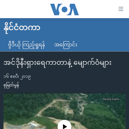
သုံး
ရ
လွယ်ကူ
နိုင်ငံတကာ
မူလစာမျက်နှာ
စေ
မြန်မာ
ဗွီဒီယို ကြည့်ရှုရန်
အကြောင်း
သည့်
ကမ္ဘာ့သတင်းများ
Link
အင်ဒိုနီးရှားရေကာတာနဲ့ မျောက်ဝံများ
ဗွီဒီယို
နိုင်ငံတကာ
များ
သတင်းလွတ်လပ်ခွင့်
အမေရိကန်
ပင်မ
၁၆ ဧၿပီ၊ ၂၀၁၉
ရပ်ဝန်းတခု လမ်းတခု အလွန်
တရုတ်
အကြောင်းအရာ
စုမြတ်မွန်
သို့
အင်္ဂလိပ်စာလေ့လာမယ်
အစ္စရေး-ပါလက်စတိုင်း
ကျော်
အပတ်စဉ်ကဏ္ဍများ
အမေရိကန်သုံးအီဒီယံ
ကြည့်
ရေဒီယိုနှင့်ရုပ်သံ အချက်အလက်များ
မကြေးမုံရဲ့ အင်္ဂလိပ်စာ
ရေဒီယို
ရန်
ပင်မ
ရေဒီယို/တီဗွီအစီအစဉ်
ရုပ်ရှင်ထဲက အင်္ဂလိပ်စာ
တီဗွီ
No media source currently available