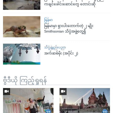
ကချင်ခေါင်းဆောင်တွေ တောင်းဆို
မြန်မာ
မြန်မာမှာ ရှားပါးတောက်တဲ့ ၂ မျိုး
Smithsonian သိပ္ပံအဖွဲ့တွေ့ရှိ
သိပ္ပံနဲ့နည်းပညာ
အက်ဆစ်မိုး (အပိုင်း ၂)
ဗွီဒီယို ကြည့်ရှုရန်