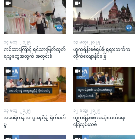
၁၄ မတ္၊ ၂၀၂၅
၁၃ မတ္၊ ၂၀၂၅
ကင်ဆာကြောင့် ရင်သားဖြတ်ထုတ်
ယူကရိန်းစစ်ရပ်ဖို့ ရုရှားဘက်က
ရသူတွေအတွက် အတွင်းခံ
လိုက်လျောနိုင်ခြေ
၁၃ မတ္၊ ၂၀၂၅
၁၂ မတ္၊ ၂၀၂၅
အမေရိကန် အကူအညီနဲ့ ရိုက်ခတ်
ယူကရိန်းစစ် အဆုံးသတ်ရေး
မှု
ခြေလှမ်းသစ်