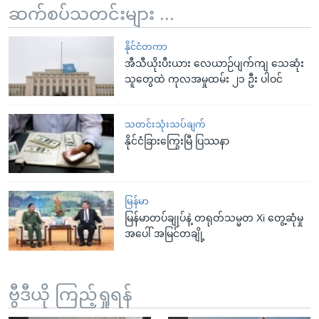
ဆက်စပ်သတင်းများ ...
နိုင်ငံတကာ
အီသီယိုးပီးယား လေယာဉ်ပျက်ကျ သေဆုံး
သူတွေထဲ ကုလအမှုထမ်း ၂၁ ဦး ပါဝင်
သတင်းသုံးသပ်ချက်
နိုင်ငံခြားကြွေးမြီ ပြဿနာ
မြန်မာ
မြန်မာတပ်ချုပ်နဲ့ တရုတ်သမ္မတ Xi တွေ့ဆုံမှု
အပေါ် အမြင်တချို့
ဗွီဒီယို ကြည့်ရှုရန်