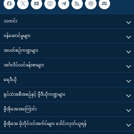
သတင်း
၀န်ဆောင်မှုများ
အပတ်စဉ်ကဏ္ဍများ
အင်္ဂလိပ်သင်ခန်းစာများ
ရေဒီယို
ရုပ်သံအစီအစဉ်နှင့် ဗွီဒီယိုကဏ္ဍများ
ဗွီအိုအေအကြောင်း
ဗွီအိုအေ မိုဘိုင်းလ်အက်ပ်များ ဒေါင်းလုတ်ယူရန်