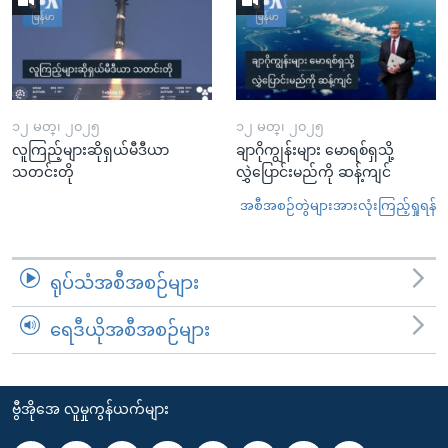
၁၂ မတ္၊ ၂၀၂၅
၁၂ မတ္၊ ၂၀၂၅
လူကြည့်များဆိုရှယ်မီဒီယာ
ချာဂိုကျွန်းများ မောရစ်ရှသို့
သတင်းတို
လွှဲပြောင်းမည်ကို ဆန့်ကျင်
အစီအစဉ်တွဲများအားလုံးကြည့်ရှုရန်
ရုပ်သံအစီအစဉ်များ
ရေဒီယိုအစီအစဉ်များ
ဗွီအိုအေ လူမှုကွန်ယက်များ