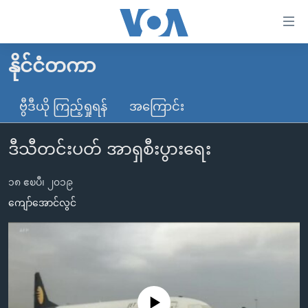
သုံး
ရ
လွယ်ကူ
နိုင်ငံတကာ
မူလစာမျက်နှာ
စေ
မြန်မာ
ဗွီဒီယို ကြည့်ရှုရန်
အကြောင်း
သည့်
ကမ္ဘာ့သတင်းများ
Link
ဒီသီတင်းပတ် အာရှစီးပွားရေး
ဗွီဒီယို
နိုင်ငံတကာ
များ
သတင်းလွတ်လပ်ခွင့်
အမေရိကန်
ပင်မ
၁၈ ဧၿပီ၊ ၂၀၁၉
ရပ်ဝန်းတခု လမ်းတခု အလွန်
တရုတ်
အကြောင်းအရာ
ကျော်အောင်လွင်
သို့
အင်္ဂလိပ်စာလေ့လာမယ်
အစ္စရေး-ပါလက်စတိုင်း
ကျော်
အပတ်စဉ်ကဏ္ဍများ
အမေရိကန်သုံးအီဒီယံ
ကြည့်
ရေဒီယိုနှင့်ရုပ်သံ အချက်အလက်များ
မကြေးမုံရဲ့ အင်္ဂလိပ်စာ
ရေဒီယို
ရန်
ပင်မ
ရေဒီယို/တီဗွီအစီအစဉ်
ရုပ်ရှင်ထဲက အင်္ဂလိပ်စာ
တီဗွီ
No media source currently available