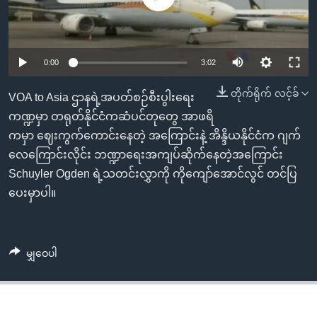
အ
သုတပဒေသာ အင်္ဂလိပ်စာ
ညွန်း
Learning English
စာမျက်နှာ
သို့
ဗွီအိုအေ လူမှုကွန်ယက်များ
0:00
3:02
ကျော်
တိုက်ရိုက် လင့်ခ်
VOA to Asia ဌာနရဲ့အပတ်စဉ်စီးပွါးရေး
ကြည့်
ကဏ္ဍမှာ တရုတ်နိုင်ငံကဆံပင်တုတွေ အာဖရိ
ရန်
ဘာသာစကားများ
ကမှာ ဈေးကွက်ကောင်းနေတဲ့ အကြောင်းနဲ့ အိန္ဒိယနိုင်ငံက ဂျက်
ရှာဖွေ
လေကြောင်းလိုင်း ဘဏ္ဍာရေးအကျပ်ဆိုက်နေတဲ့အကြောင်း
ရန်
Schuyler Ogden ရဲ့သတင်းလွှာကို ကိုကျော်အောင်လွင် တင်ပြ
နေရာ
ပေးမှာပါ။
သို့
ကျော်
ရန်
မျှဝေပါ