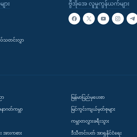
ုများ
ဗွီအိုအေ လူမှုကွန်ယက်များ
းလ်သတင်းလွှာ
ပညာ
မြန်မာပြည်မှပေးစာ
အနာဂတ်ကမ္ဘာ
မြင်ကွင်းကျယ်မှတ်စုများ
ကမ္ဘာတလွှားခရီးသွား
း အားကစား
ဒီသီတင်းပတ် အာရှနိုင်ငံရေး