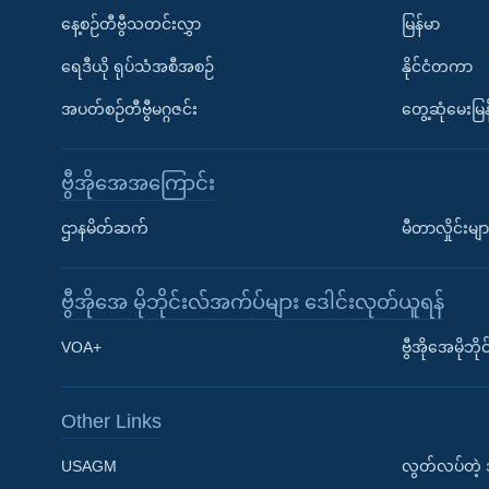
နေ့စဉ်တီဗွီသတင်းလွှာ
မြန်မာ
ရေဒီယို ရုပ်သံအစီအစဉ်
နိုင်ငံတကာ
အပတ်စဉ်တီဗွီမဂ္ဂဇင်း
တွေ့ဆုံမေးမြန
ဗွီအိုအေအကြောင်း
ဌာနမိတ်ဆက်
မီတာလှိုင်းမျာ
ဗွီအိုအေ မိုဘိုင်းလ်အက်ပ်များ ဒေါင်းလုတ်ယူရန်
Learning English
VOA+
ဗွီအိုအေမိုဘ
ဗွီအိုအေ လူမှုကွန်ယက်များ
Other Links
USAGM
လွတ်လပ်တဲ့