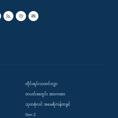
တိုင်းရင်းသတင်းလွှာ
တပတ်အတွင်း အားကစား
သုတစုံလင် အမေရိကန်တခွင်
Gen Z