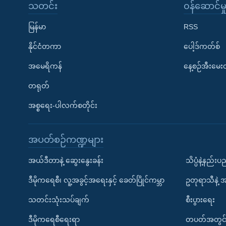
သတင်း
၀န်ဆောင်မှ
မြန်မာ
RSS
နိုင်ငံတကာ
ပေါ့ဒ်ကတ်စ်
အမေရိကန်
နေ့စဉ်အီးမေ
တရုတ်
အစ္စရေး-ပါလက်စတိုင်း
အပတ်စဉ်ကဏ္ဍများ
အယ်ဒီတာနဲ့ ဆွေးနွေးခန်း
သိပ္ပံနဲ့နည်း
ဒီမိုကရေစီ၊ လူ့အခွင့်အရေးနှင့် ခေတ်ပြိုင်ကမ္ဘာ
ဥတုရာသီနဲ့ 
သတင်းသုံးသပ်ချက်
စီးပွားရေး
ဒီမိုကရေစီရေးရာ
တပတ်အတွင်