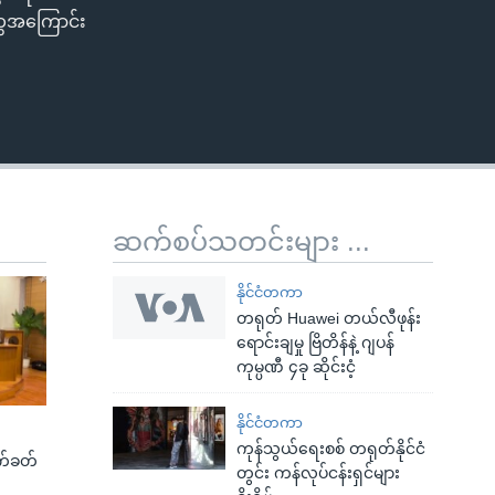
ွေအကြောင်း
ဆက်စပ်သတင်းများ ...
နိုင်ငံတကာ
တရုတ် Huawei တယ်လီဖုန်း
ရောင်းချမှု ဗြိတိန်နဲ့ ဂျပန်
ကုမ္ပဏီ ၄ခု ဆိုင်းငံ့
နိုင်ငံတကာ
ကုန်သွယ်ရေးစစ် တရုတ်နိုင်ငံ
က်ခတ်
တွင်း ကန်လုပ်ငန်းရှင်များ