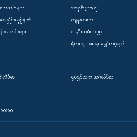
ားသတင်းများ
အာရှစီးပွားရေး
်မာ နှိုင်းယှဉ်ချက်
ကျန်းမာရေး
ပြားသတင်းများ
အမျိုးသမီးကဏ္ဍ
ရိုဟင်ဂျာအရေး မျှော်လင့်ချက်
်္ဂလိပ်စာ
ရုပ်ရှင်ထဲက အင်္ဂလိပ်စာ
၀-၁၀း၀၀