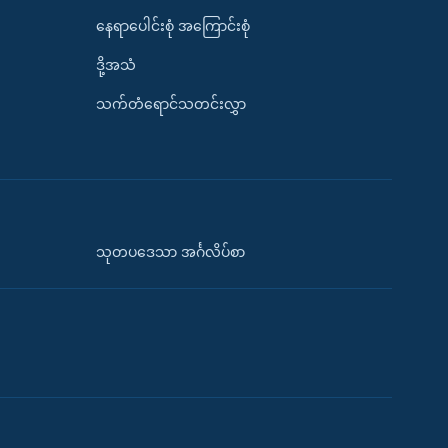
နေရာပေါင်းစုံ အကြောင်းစုံ
ဒို့အသံ
သက်တံရောင်သတင်းလွှာ
သုတပဒေသာ အင်္ဂလိပ်စာ