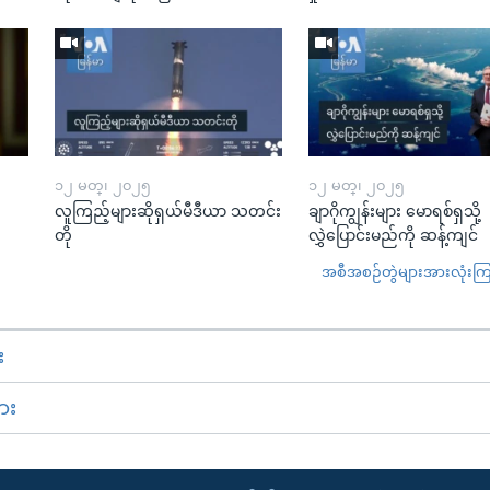
၁၂ မတ္၊ ၂၀၂၅
၁၂ မတ္၊ ၂၀၂၅
လူကြည့်များဆိုရှယ်မီဒီယာ သတင်း
ချာဂိုကျွန်းများ မောရစ်ရှသို့
တို
လွှဲပြောင်းမည်ကို ဆန့်ကျင်
အစီအစဉ်တွဲများအားလုံးကြည့
း
ား