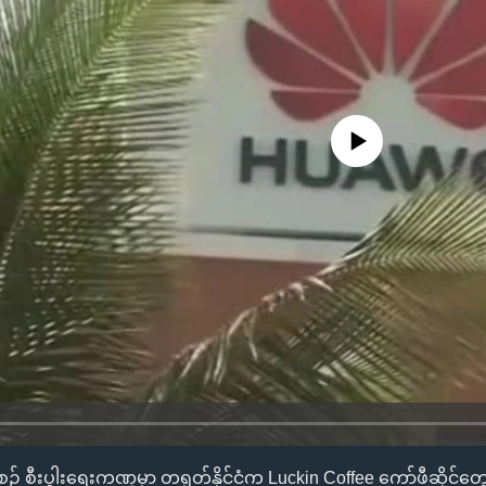
No media source currently availa
ဉ် စီးပွါးရေးကဏ္ဍမှာ တရုတ်နိုင်ငံက Luckin Coffee ကော်ဖီဆိုင်