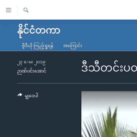
သုံး
ရ
ရှာဖွေ
လွယ်ကူ
မူလစာမျက်နှာ
နိုင်ငံတကာ
ရ
စေ
မြန်မာ
လာ
ဗွီဒီယို ကြည့်ရှုရန်
အကြောင်း
သည့်
ဒ်
ကမ္ဘာ့သတင်းများ
Link
ဗွီဒီယို
နိုင်ငံတကာ
၂၃ ေမ၊ ၂၀၁၉
ဒီသီတင်းပတ
များ
ဉာဏ်ဝင်းအောင်
သတင်းလွတ်လပ်ခွင့်
အမေရိကန်
ပင်မ
ရပ်ဝန်းတခု လမ်းတခု အလွန်
တရုတ်
အကြောင်းအရာ
အင်္ဂလိပ်စာလေ့လာမယ်
အစ္စရေး-ပါလက်စတိုင်း
မျှဝေပါ
သို့
အပတ်စဉ်ကဏ္ဍများ
အမေရိကန်သုံးအီဒီယံ
ကျော်
ကြည့်
ရေဒီယိုနှင့်ရုပ်သံ အချက်အလက်များ
မကြေးမုံရဲ့ အင်္ဂလိပ်စာ
ရေဒီယို
ရန်
ရေဒီယို/တီဗွီအစီအစဉ်
ရုပ်ရှင်ထဲက အင်္ဂလိပ်စာ
တီဗွီ
ပင်မ