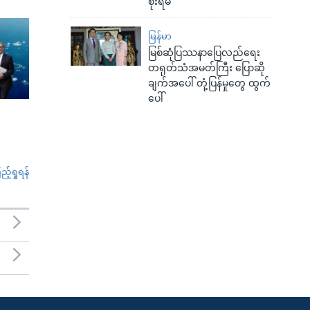
စိုးရိမ်
မြန်မာ
မြစ်ဆုံပြဿနာပြေလည်ရေး
တရုတ်သံအမတ်ကြီး ပြောဆို
ချက်အပေါ် တုံ့ပြန်မှုတွေ ထွက်
ပေါ်
်ရှုရန်