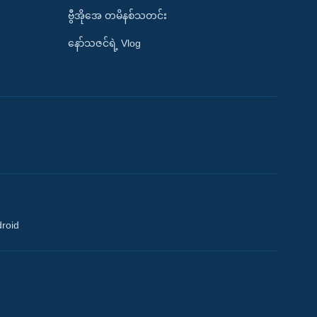
ဗွီအိုအေ တမိနစ်သတင်း
နော်သဇင်ရဲ့ Vlog
droid