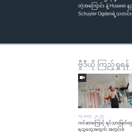
တဲ့အကြောင်း နဲ့ Huawei
Schuyler Ogdenရဲ့သတင်း
ဗွီဒီယို ကြည့်ရှုရန်
၁၄ မတ္၊ ၂၀၂၅
ကင်ဆာကြောင့် ရင်သားဖြတ်ထ
ရသူတွေအတွက် အတွင်းခံ