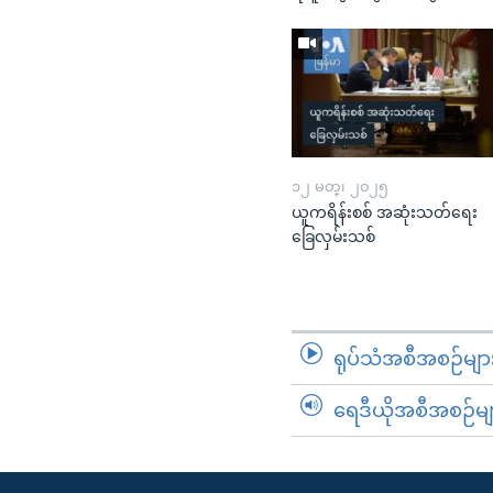
၁၂ မတ္၊ ၂၀၂၅
ယူကရိန်းစစ် အဆုံးသတ်ရေး
ခြေလှမ်းသစ်
ရုပ်သံအစီအစဉ်မျာ
ရေဒီယိုအစီအစဉ်မျ