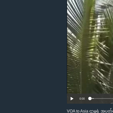
သုတပဒေသာ အင်္ဂလိပ်စာ
အ
ညွန်း
စာမျက်နှာ
သို့
ကျော်
ကြည့်
ရန်
ရှာဖွေ
ရန်
နေရာ
သို့
ကျော်
ရန်
0:00
VOA to Asia ဌာနရဲ့ အပတ်စ