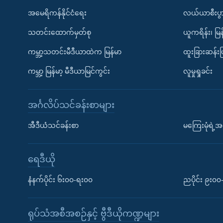
အမေရိကန်နိုင်ငံရေး
လယ်ယာစီးပွ
သတင်းထောက်မှတ်စု
ယူကရိန်း၊ မြန
ကမ္ဘာ့သတင်းမီဒီယာထဲက မြန်မာ
ထူးခြားဆန်း
ကမ္ဘာ့ မြန်မာ့ မီဒီယာမြင်ကွင်း
လူမှုရှုခင်း
အင်္ဂလိပ်သင်ခန်းစာများ
အီဒီယံသင်ခန်းစာ
မကြေးမုံရဲ့အင
ရေဒီယို
နံနက်ပိုင်း ၆း၀၀-ရး၀၀
ညပိုင်း ၉း၀
ရုပ်သံအစီအစဉ်နှင့် ဗွီဒီယိုကဏ္ဍများ