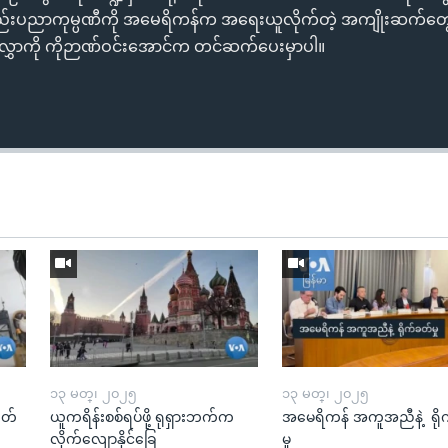
 နည်းပညာကုမ္ပဏီကို အမေရိကန်က အရေးယူလိုက်တဲ့ အကျိုးဆက်တ
လွှာကို ကိုဉာဏ်ဝင်းအောင်က တင်ဆက်ပေးမှာပါ။
၁၃ မတ္၊ ၂၀၂၅
၁၃ မတ္၊ ၂၀၂၅
ုတ်
ယူကရိန်းစစ်ရပ်ဖို့ ရုရှားဘက်က
အမေရိကန် အကူအညီနဲ့ ရို
လိုက်လျောနိုင်ခြေ
မှု