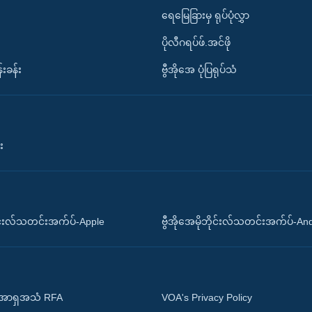
ရေမြေခြားမှ ရုပ်ပုံလွှာ
ပိုလီဂရပ်ဖ်.အင်ဖို
်းခန်း
ဗွီအိုအေ ပုံပြရုပ်သံ
း
ိုင်းလ်သတင်းအက်ပ်-Apple
ဗွီအိုအေမိုဘိုင်းလ်သတင်းအက်ပ်-An
 အာရှအသံ RFA
VOA's Privacy Policy